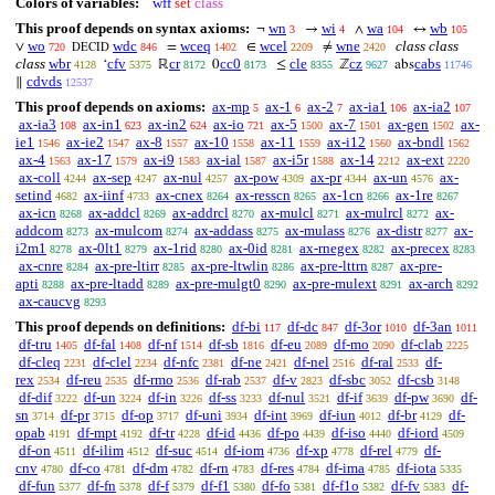
Colors of variables:
wff
set
class
This proof depends on syntax axioms:
wn
wi
wa
wb
¬
→
∧
↔
3
4
104
105
wo
wdc
wceq
wcel
wne
class class
∨
=
∈
≠
720
846
1402
2209
2420
DECID
class
wbr
cfv
cr
cc0
cle
cz
cabs
‘
ℝ
0
≤
ℤ
abs
4128
5375
8172
8173
8355
9627
11746
cdvds
∥
12537
This proof depends on axioms:
ax-mp
ax-1
ax-2
ax-ia1
ax-ia2
5
6
7
106
107
ax-ia3
ax-in1
ax-in2
ax-io
ax-5
ax-7
ax-gen
ax-
108
623
624
721
1500
1501
1502
ie1
ax-ie2
ax-8
ax-10
ax-11
ax-i12
ax-bndl
1546
1547
1557
1558
1559
1560
1562
ax-4
ax-17
ax-i9
ax-ial
ax-i5r
ax-14
ax-ext
1563
1579
1583
1587
1588
2212
2220
ax-coll
ax-sep
ax-nul
ax-pow
ax-pr
ax-un
ax-
4244
4247
4257
4309
4344
4576
setind
ax-iinf
ax-cnex
ax-resscn
ax-1cn
ax-1re
4682
4733
8264
8265
8266
8267
ax-icn
ax-addcl
ax-addrcl
ax-mulcl
ax-mulrcl
ax-
8268
8269
8270
8271
8272
addcom
ax-mulcom
ax-addass
ax-mulass
ax-distr
ax-
8273
8274
8275
8276
8277
i2m1
ax-0lt1
ax-1rid
ax-0id
ax-rnegex
ax-precex
8278
8279
8280
8281
8282
8283
ax-cnre
ax-pre-ltirr
ax-pre-ltwlin
ax-pre-lttrn
ax-pre-
8284
8285
8286
8287
apti
ax-pre-ltadd
ax-pre-mulgt0
ax-pre-mulext
ax-arch
8288
8289
8290
8291
8292
ax-caucvg
8293
This proof depends on definitions:
df-bi
df-dc
df-3or
df-3an
117
847
1010
1011
df-tru
df-fal
df-nf
df-sb
df-eu
df-mo
df-clab
1405
1408
1514
1816
2089
2090
2225
df-cleq
df-clel
df-nfc
df-ne
df-nel
df-ral
df-
2231
2234
2381
2421
2516
2533
rex
df-reu
df-rmo
df-rab
df-v
df-sbc
df-csb
2534
2535
2536
2537
2823
3052
3148
df-dif
df-un
df-in
df-ss
df-nul
df-if
df-pw
df-
3222
3224
3226
3233
3521
3639
3690
sn
df-pr
df-op
df-uni
df-int
df-iun
df-br
df-
3714
3715
3717
3934
3969
4012
4129
opab
df-mpt
df-tr
df-id
df-po
df-iso
df-iord
4191
4192
4228
4436
4439
4440
4509
df-on
df-ilim
df-suc
df-iom
df-xp
df-rel
df-
4511
4512
4514
4736
4778
4779
cnv
df-co
df-dm
df-rn
df-res
df-ima
df-iota
4780
4781
4782
4783
4784
4785
5335
df-fun
df-fn
df-f
df-f1
df-fo
df-f1o
df-fv
df-
5377
5378
5379
5380
5381
5382
5383