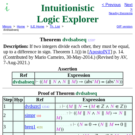
Intuitionistic
< Previous
Next
>
Nearby theorems
Logic Explorer
Mirrors
>
Home
>
ILE Home
>
Th. List
>
GIF version
dvdsabseq
Theorem
dvdsabseq
12597
Description:
If two integers divide each other, they must be equal,
up to a difference in sign. Theorem 1.1(j) in [
ApostolNT
] p. 14.
(Contributed by Mario Carneiro, 30-May-2014.) (Revised by AV,
7-Aug-2021.)
Assertion
Ref
Expression
dvdsabseq
⊢
((
𝑀
∥
𝑁
∧
𝑁
∥
𝑀
) → (abs‘
𝑀
) = (abs‘
𝑁
))
Proof of Theorem
dvdsabseq
Step
Hyp
Ref
Expression
1
dvdszrcl
⊢
(
𝑀
∥
𝑁
→ (
𝑀
∈ ℤ ∧
𝑁
∈ ℤ))
12542
. . 3
⊢
((
𝑀
∥
𝑁
∧
𝑁
∥
𝑀
) →
𝑁
∥
. . . . . . 7
2
simpr
110
𝑀
)
⊢
(
𝑁
= 0 → (
𝑁
∥
𝑀
↔ 0 ∥
. . . . . . . . 9
3
breq1
4131
𝑀
))