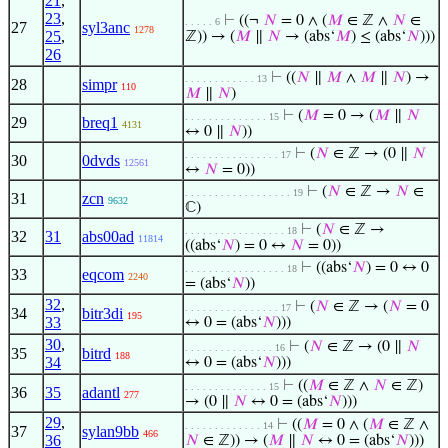
21
,
23
,
⊢
((¬
𝑁
= 0 ∧ (
𝑀
∈ ℤ ∧
𝑁
∈
. . . . . 6
27
syl3anc
1278
25
,
ℤ)) → (
𝑀
∥
𝑁
→ (abs‘
𝑀
) ≤ (abs‘
𝑁
)))
26
⊢
((
𝑁
∥
𝑀
∧
𝑀
∥
𝑁
) →
. . . . . . . . . . . . 13
28
simpr
110
𝑀
∥
𝑁
)
⊢
(
𝑀
= 0 → (
𝑀
∥
𝑁
. . . . . . . . . . . . . . 15
29
breq1
4131
↔ 0 ∥
𝑁
))
⊢
(
𝑁
∈ ℤ → (0 ∥
𝑁
. . . . . . . . . . . . . . . . 17
30
0dvds
12561
↔
𝑁
= 0))
⊢
(
𝑁
∈ ℤ →
𝑁
∈
. . . . . . . . . . . . . . . . . . 19
31
zcn
9632
ℂ)
⊢
(
𝑁
∈ ℤ →
. . . . . . . . . . . . . . . . . 18
32
31
abs00ad
11814
((abs‘
𝑁
) = 0 ↔
𝑁
= 0))
⊢
((abs‘
𝑁
) = 0 ↔ 0
. . . . . . . . . . . . . . . . . 18
33
eqcom
2240
= (abs‘
𝑁
))
32
,
⊢
(
𝑁
∈ ℤ → (
𝑁
= 0
. . . . . . . . . . . . . . . . 17
34
bitr3di
195
33
↔ 0 = (abs‘
𝑁
)))
30
,
⊢
(
𝑁
∈ ℤ → (0 ∥
𝑁
. . . . . . . . . . . . . . . 16
35
bitrd
188
34
↔ 0 = (abs‘
𝑁
)))
⊢
((
𝑀
∈ ℤ ∧
𝑁
∈ ℤ)
. . . . . . . . . . . . . . 15
36
35
adantl
277
→ (0 ∥
𝑁
↔ 0 = (abs‘
𝑁
)))
29
,
⊢
((
𝑀
= 0 ∧ (
𝑀
∈ ℤ ∧
. . . . . . . . . . . . . 14
37
sylan9bb
466
36
𝑁
∈ ℤ)) → (
𝑀
∥
𝑁
↔ 0 = (abs‘
𝑁
)))