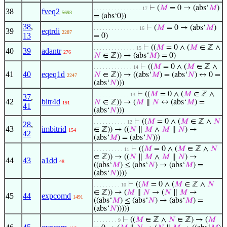
⊢
(
𝑀
= 0 → (abs‘
𝑀
)
. . . . . . . . . . . . . . . . 17
38
fveq2
5693
= (abs‘0))
38
,
⊢
(
𝑀
= 0 → (abs‘
𝑀
)
. . . . . . . . . . . . . . . 16
39
eqtrdi
2287
13
= 0)
⊢
((
𝑀
= 0 ∧ (
𝑀
∈ ℤ ∧
. . . . . . . . . . . . . . 15
40
39
adantr
276
𝑁
∈ ℤ)) → (abs‘
𝑀
) = 0)
⊢
((
𝑀
= 0 ∧ (
𝑀
∈ ℤ ∧
. . . . . . . . . . . . . 14
41
40
eqeq1d
𝑁
∈ ℤ)) → ((abs‘
𝑀
) = (abs‘
𝑁
) ↔ 0 =
2247
(abs‘
𝑁
)))
⊢
((
𝑀
= 0 ∧ (
𝑀
∈ ℤ ∧
. . . . . . . . . . . . 13
37
,
42
bitr4d
𝑁
∈ ℤ)) → (
𝑀
∥
𝑁
↔ (abs‘
𝑀
) =
191
41
(abs‘
𝑁
)))
⊢
((
𝑀
= 0 ∧ (
𝑀
∈ ℤ ∧
𝑁
. . . . . . . . . . . 12
28
,
43
imbitrid
∈ ℤ)) → ((
𝑁
∥
𝑀
∧
𝑀
∥
𝑁
) →
154
42
(abs‘
𝑀
) = (abs‘
𝑁
)))
⊢
((
𝑀
= 0 ∧ (
𝑀
∈ ℤ ∧
𝑁
. . . . . . . . . . 11
∈ ℤ)) → ((
𝑁
∥
𝑀
∧
𝑀
∥
𝑁
) →
44
43
a1dd
48
((abs‘
𝑀
) ≤ (abs‘
𝑁
) → (abs‘
𝑀
) =
(abs‘
𝑁
))))
⊢
((
𝑀
= 0 ∧ (
𝑀
∈ ℤ ∧
𝑁
. . . . . . . . . 10
∈ ℤ)) → (
𝑀
∥
𝑁
→ (
𝑁
∥
𝑀
→
45
44
expcomd
1491
((abs‘
𝑀
) ≤ (abs‘
𝑁
) → (abs‘
𝑀
) =
(abs‘
𝑁
)))))
⊢
((
𝑀
∈ ℤ ∧
𝑁
∈ ℤ) → (
𝑀
. . . . . . . . 9