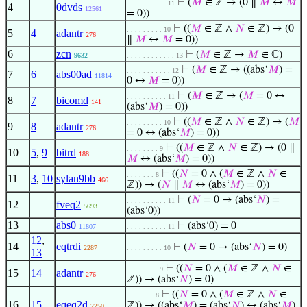
⊢
(
𝑀
∈ ℤ → (0 ∥
𝑀
↔
𝑀
. . . . . . . . . . 11
4
0dvds
12561
= 0))
⊢
((
𝑀
∈ ℤ ∧
𝑁
∈ ℤ) → (0
. . . . . . . . . 10
5
4
adantr
276
∥
𝑀
↔
𝑀
= 0))
6
zcn
⊢
(
𝑀
∈ ℤ →
𝑀
∈ ℂ)
9632
. . . . . . . . . . . . 13
⊢
(
𝑀
∈ ℤ → ((abs‘
𝑀
) =
. . . . . . . . . . . 12
7
6
abs00ad
11814
0 ↔
𝑀
= 0))
⊢
(
𝑀
∈ ℤ → (
𝑀
= 0 ↔
. . . . . . . . . . 11
8
7
bicomd
141
(abs‘
𝑀
) = 0))
⊢
((
𝑀
∈ ℤ ∧
𝑁
∈ ℤ) → (
𝑀
. . . . . . . . . 10
9
8
adantr
276
= 0 ↔ (abs‘
𝑀
) = 0))
⊢
((
𝑀
∈ ℤ ∧
𝑁
∈ ℤ) → (0 ∥
. . . . . . . . 9
10
5
,
9
bitrd
188
𝑀
↔ (abs‘
𝑀
) = 0))
⊢
((
𝑁
= 0 ∧ (
𝑀
∈ ℤ ∧
𝑁
∈
. . . . . . . 8
11
3
,
10
sylan9bb
466
ℤ)) → (
𝑁
∥
𝑀
↔ (abs‘
𝑀
) = 0))
⊢
(
𝑁
= 0 → (abs‘
𝑁
) =
. . . . . . . . . . 11
12
fveq2
5693
(abs‘0))
13
abs0
⊢
(abs‘0) = 0
11807
. . . . . . . . . . 11
12
,
14
eqtrdi
⊢
(
𝑁
= 0 → (abs‘
𝑁
) = 0)
2287
. . . . . . . . . 10
13
⊢
((
𝑁
= 0 ∧ (
𝑀
∈ ℤ ∧
𝑁
∈
. . . . . . . . 9
15
14
adantr
276
ℤ)) → (abs‘
𝑁
) = 0)
⊢
((
𝑁
= 0 ∧ (
𝑀
∈ ℤ ∧
𝑁
∈
. . . . . . . 8
16
15
eqeq2d
ℤ)) → ((abs‘
𝑀
) = (abs‘
𝑁
) ↔ (abs‘
𝑀
)
2250