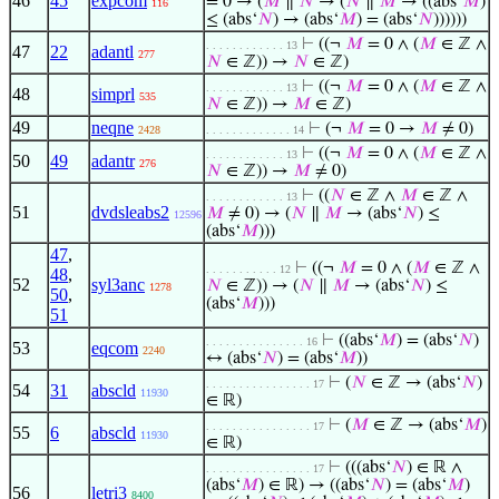
46
45
expcom
= 0 → (
𝑀
∥
𝑁
→ (
𝑁
∥
𝑀
→ ((abs‘
𝑀
)
116
≤ (abs‘
𝑁
) → (abs‘
𝑀
) = (abs‘
𝑁
))))))
⊢
((¬
𝑀
= 0 ∧ (
𝑀
∈ ℤ ∧
. . . . . . . . . . . . 13
47
22
adantl
277
𝑁
∈ ℤ)) →
𝑁
∈ ℤ)
⊢
((¬
𝑀
= 0 ∧ (
𝑀
∈ ℤ ∧
. . . . . . . . . . . . 13
48
simprl
535
𝑁
∈ ℤ)) →
𝑀
∈ ℤ)
49
neqne
⊢
(¬
𝑀
= 0 →
𝑀
≠ 0)
2428
. . . . . . . . . . . . . 14
⊢
((¬
𝑀
= 0 ∧ (
𝑀
∈ ℤ ∧
. . . . . . . . . . . . 13
50
49
adantr
276
𝑁
∈ ℤ)) →
𝑀
≠ 0)
⊢
((
𝑁
∈ ℤ ∧
𝑀
∈ ℤ ∧
. . . . . . . . . . . . 13
51
dvdsleabs2
𝑀
≠ 0) → (
𝑁
∥
𝑀
→ (abs‘
𝑁
) ≤
12596
(abs‘
𝑀
)))
47
,
⊢
((¬
𝑀
= 0 ∧ (
𝑀
∈ ℤ ∧
. . . . . . . . . . . 12
48
,
52
syl3anc
𝑁
∈ ℤ)) → (
𝑁
∥
𝑀
→ (abs‘
𝑁
) ≤
1278
50
,
(abs‘
𝑀
)))
51
⊢
((abs‘
𝑀
) = (abs‘
𝑁
)
. . . . . . . . . . . . . . . 16
53
eqcom
2240
↔ (abs‘
𝑁
) = (abs‘
𝑀
))
⊢
(
𝑁
∈ ℤ → (abs‘
𝑁
)
. . . . . . . . . . . . . . . . 17
54
31
abscld
11930
∈ ℝ)
⊢
(
𝑀
∈ ℤ → (abs‘
𝑀
)
. . . . . . . . . . . . . . . . 17
55
6
abscld
11930
∈ ℝ)
⊢
(((abs‘
𝑁
) ∈ ℝ ∧
. . . . . . . . . . . . . . . . 17
(abs‘
𝑀
) ∈ ℝ) → ((abs‘
𝑁
) = (abs‘
𝑀
)
56
letri3
8400