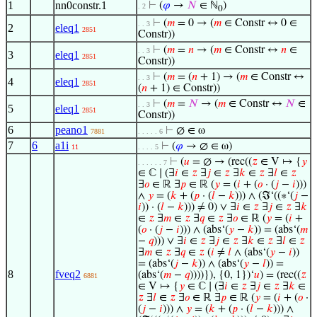
1
nn0constr.1
⊢
(
𝜑
→
𝑁
∈ ℕ
)
. 2
0
⊢
(
𝑚
= 0 → (
𝑚
∈ Constr ↔ 0 ∈
. . 3
2
eleq1
2851
Constr))
⊢
(
𝑚
=
𝑛
→ (
𝑚
∈ Constr ↔
𝑛
∈
. . 3
3
eleq1
2851
Constr))
⊢
(
𝑚
= (
𝑛
+ 1) → (
𝑚
∈ Constr ↔
. . 3
4
eleq1
2851
(
𝑛
+ 1) ∈ Constr))
⊢
(
𝑚
=
𝑁
→ (
𝑚
∈ Constr ↔
𝑁
∈
. . 3
5
eleq1
2851
Constr))
6
peano1
⊢
∅ ∈ ω
7881
. . . . . 6
7
6
a1i
⊢
(
𝜑
→ ∅ ∈ ω)
11
. . . . 5
⊢
(
𝑢
= ∅ → (rec((
𝑧
∈ V ↦ {
𝑦
. . . . . . 7
∈ ℂ ∣ (∃
𝑖
∈
𝑧
∃
𝑗
∈
𝑧
∃
𝑘
∈
𝑧
∃
𝑙
∈
𝑧
∃
𝑜
∈ ℝ ∃
𝑝
∈ ℝ (
𝑦
= (
𝑖
+ (
𝑜
· (
𝑗
−
𝑖
)))
∧
𝑦
= (
𝑘
+ (
𝑝
· (
𝑙
−
𝑘
))) ∧ (ℑ‘((∗‘(
𝑗
−
𝑖
)) · (
𝑙
−
𝑘
))) ≠ 0) ∨ ∃
𝑖
∈
𝑧
∃
𝑗
∈
𝑧
∃
𝑘
∈
𝑧
∃
𝑚
∈
𝑧
∃
𝑞
∈
𝑧
∃
𝑜
∈ ℝ (
𝑦
= (
𝑖
+
(
𝑜
· (
𝑗
−
𝑖
))) ∧ (abs‘(
𝑦
−
𝑘
)) = (abs‘(
𝑚
−
𝑞
))) ∨ ∃
𝑖
∈
𝑧
∃
𝑗
∈
𝑧
∃
𝑘
∈
𝑧
∃
𝑙
∈
𝑧
∃
𝑚
∈
𝑧
∃
𝑞
∈
𝑧
(
𝑖
≠
𝑙
∧ (abs‘(
𝑦
−
𝑖
))
= (abs‘(
𝑗
−
𝑘
)) ∧ (abs‘(
𝑦
−
𝑙
)) =
8
fveq2
(abs‘(
𝑚
−
𝑞
))))}), {0, 1})‘
𝑢
) = (rec((
𝑧
6881
∈ V ↦ {
𝑦
∈ ℂ ∣ (∃
𝑖
∈
𝑧
∃
𝑗
∈
𝑧
∃
𝑘
∈
𝑧
∃
𝑙
∈
𝑧
∃
𝑜
∈ ℝ ∃
𝑝
∈ ℝ (
𝑦
= (
𝑖
+ (
𝑜
·
(
𝑗
−
𝑖
))) ∧
𝑦
= (
𝑘
+ (
𝑝
· (
𝑙
−
𝑘
))) ∧