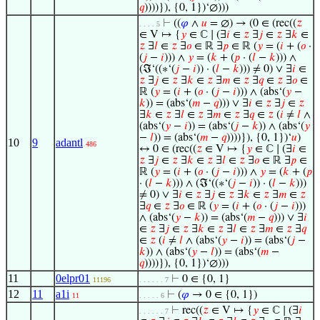
𝑞
))))}), {0, 1})‘∅)))
⊢
((
𝜑
∧
𝑢
= ∅) → (0 ∈ (rec((
𝑧
. . . . 5
∈ V ↦ {
𝑦
∈ ℂ ∣ (∃
𝑖
∈
𝑧
∃
𝑗
∈
𝑧
∃
𝑘
∈
𝑧
∃
𝑙
∈
𝑧
∃
𝑜
∈ ℝ ∃
𝑝
∈ ℝ (
𝑦
= (
𝑖
+ (
𝑜
·
(
𝑗
−
𝑖
))) ∧
𝑦
= (
𝑘
+ (
𝑝
· (
𝑙
−
𝑘
))) ∧
(ℑ‘((∗‘(
𝑗
−
𝑖
)) · (
𝑙
−
𝑘
))) ≠ 0) ∨ ∃
𝑖
∈
𝑧
∃
𝑗
∈
𝑧
∃
𝑘
∈
𝑧
∃
𝑚
∈
𝑧
∃
𝑞
∈
𝑧
∃
𝑜
∈
ℝ (
𝑦
= (
𝑖
+ (
𝑜
· (
𝑗
−
𝑖
))) ∧ (abs‘(
𝑦
−
𝑘
)) = (abs‘(
𝑚
−
𝑞
))) ∨ ∃
𝑖
∈
𝑧
∃
𝑗
∈
𝑧
∃
𝑘
∈
𝑧
∃
𝑙
∈
𝑧
∃
𝑚
∈
𝑧
∃
𝑞
∈
𝑧
(
𝑖
≠
𝑙
∧
(abs‘(
𝑦
−
𝑖
)) = (abs‘(
𝑗
−
𝑘
)) ∧ (abs‘(
𝑦
−
𝑙
)) = (abs‘(
𝑚
−
𝑞
))))}), {0, 1})‘
𝑢
)
10
9
adantl
486
↔ 0 ∈ (rec((
𝑧
∈ V ↦ {
𝑦
∈ ℂ ∣ (∃
𝑖
∈
𝑧
∃
𝑗
∈
𝑧
∃
𝑘
∈
𝑧
∃
𝑙
∈
𝑧
∃
𝑜
∈ ℝ ∃
𝑝
∈
ℝ (
𝑦
= (
𝑖
+ (
𝑜
· (
𝑗
−
𝑖
))) ∧
𝑦
= (
𝑘
+ (
𝑝
· (
𝑙
−
𝑘
))) ∧ (ℑ‘((∗‘(
𝑗
−
𝑖
)) · (
𝑙
−
𝑘
)))
≠ 0) ∨ ∃
𝑖
∈
𝑧
∃
𝑗
∈
𝑧
∃
𝑘
∈
𝑧
∃
𝑚
∈
𝑧
∃
𝑞
∈
𝑧
∃
𝑜
∈ ℝ (
𝑦
= (
𝑖
+ (
𝑜
· (
𝑗
−
𝑖
)))
∧ (abs‘(
𝑦
−
𝑘
)) = (abs‘(
𝑚
−
𝑞
))) ∨ ∃
𝑖
∈
𝑧
∃
𝑗
∈
𝑧
∃
𝑘
∈
𝑧
∃
𝑙
∈
𝑧
∃
𝑚
∈
𝑧
∃
𝑞
∈
𝑧
(
𝑖
≠
𝑙
∧ (abs‘(
𝑦
−
𝑖
)) = (abs‘(
𝑗
−
𝑘
)) ∧ (abs‘(
𝑦
−
𝑙
)) = (abs‘(
𝑚
−
𝑞
))))}), {0, 1})‘∅)))
11
0elpr01
⊢
0 ∈ {0, 1}
11196
. . . . . . 7
12
11
a1i
⊢
(
𝜑
→ 0 ∈ {0, 1})
11
. . . . . 6
⊢
rec((
𝑧
∈ V ↦ {
𝑦
∈ ℂ ∣ (∃
𝑖
. . . . . . 7