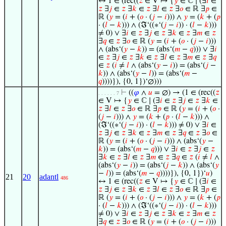
↔ 1 ∈ (rec((
𝑧
∈ V ↦ {
𝑦
∈ ℂ ∣ (∃
𝑖
∈
𝑧
∃
𝑗
∈
𝑧
∃
𝑘
∈
𝑧
∃
𝑙
∈
𝑧
∃
𝑜
∈ ℝ ∃
𝑝
∈
ℝ (
𝑦
= (
𝑖
+ (
𝑜
· (
𝑗
−
𝑖
))) ∧
𝑦
= (
𝑘
+ (
𝑝
· (
𝑙
−
𝑘
))) ∧ (ℑ‘((∗‘(
𝑗
−
𝑖
)) · (
𝑙
−
𝑘
)))
≠ 0) ∨ ∃
𝑖
∈
𝑧
∃
𝑗
∈
𝑧
∃
𝑘
∈
𝑧
∃
𝑚
∈
𝑧
∃
𝑞
∈
𝑧
∃
𝑜
∈ ℝ (
𝑦
= (
𝑖
+ (
𝑜
· (
𝑗
−
𝑖
)))
∧ (abs‘(
𝑦
−
𝑘
)) = (abs‘(
𝑚
−
𝑞
))) ∨ ∃
𝑖
∈
𝑧
∃
𝑗
∈
𝑧
∃
𝑘
∈
𝑧
∃
𝑙
∈
𝑧
∃
𝑚
∈
𝑧
∃
𝑞
∈
𝑧
(
𝑖
≠
𝑙
∧ (abs‘(
𝑦
−
𝑖
)) = (abs‘(
𝑗
−
𝑘
)) ∧ (abs‘(
𝑦
−
𝑙
)) = (abs‘(
𝑚
−
𝑞
))))}), {0, 1})‘∅)))
⊢
((
𝜑
∧
𝑢
= ∅) → (1 ∈ (rec((
𝑧
. . . . . . 7
∈ V ↦ {
𝑦
∈ ℂ ∣ (∃
𝑖
∈
𝑧
∃
𝑗
∈
𝑧
∃
𝑘
∈
𝑧
∃
𝑙
∈
𝑧
∃
𝑜
∈ ℝ ∃
𝑝
∈ ℝ (
𝑦
= (
𝑖
+ (
𝑜
·
(
𝑗
−
𝑖
))) ∧
𝑦
= (
𝑘
+ (
𝑝
· (
𝑙
−
𝑘
))) ∧
(ℑ‘((∗‘(
𝑗
−
𝑖
)) · (
𝑙
−
𝑘
))) ≠ 0) ∨ ∃
𝑖
∈
𝑧
∃
𝑗
∈
𝑧
∃
𝑘
∈
𝑧
∃
𝑚
∈
𝑧
∃
𝑞
∈
𝑧
∃
𝑜
∈
ℝ (
𝑦
= (
𝑖
+ (
𝑜
· (
𝑗
−
𝑖
))) ∧ (abs‘(
𝑦
−
𝑘
)) = (abs‘(
𝑚
−
𝑞
))) ∨ ∃
𝑖
∈
𝑧
∃
𝑗
∈
𝑧
∃
𝑘
∈
𝑧
∃
𝑙
∈
𝑧
∃
𝑚
∈
𝑧
∃
𝑞
∈
𝑧
(
𝑖
≠
𝑙
∧
(abs‘(
𝑦
−
𝑖
)) = (abs‘(
𝑗
−
𝑘
)) ∧ (abs‘(
𝑦
−
𝑙
)) = (abs‘(
𝑚
−
𝑞
))))}), {0, 1})‘
𝑢
)
21
20
adantl
486
↔ 1 ∈ (rec((
𝑧
∈ V ↦ {
𝑦
∈ ℂ ∣ (∃
𝑖
∈
𝑧
∃
𝑗
∈
𝑧
∃
𝑘
∈
𝑧
∃
𝑙
∈
𝑧
∃
𝑜
∈ ℝ ∃
𝑝
∈
ℝ (
𝑦
= (
𝑖
+ (
𝑜
· (
𝑗
−
𝑖
))) ∧
𝑦
= (
𝑘
+ (
𝑝
· (
𝑙
−
𝑘
))) ∧ (ℑ‘((∗‘(
𝑗
−
𝑖
)) · (
𝑙
−
𝑘
)))
≠ 0) ∨ ∃
𝑖
∈
𝑧
∃
𝑗
∈
𝑧
∃
𝑘
∈
𝑧
∃
𝑚
∈
𝑧
∃
𝑞
∈
𝑧
∃
𝑜
∈ ℝ (
𝑦
= (
𝑖
+ (
𝑜
· (
𝑗
−
𝑖
)))