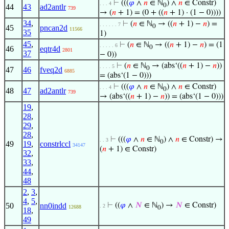
⊢
(((
𝜑
∧
𝑛
∈ ℕ
) ∧
𝑛
∈ Constr)
. . . 4
0
44
43
ad2antlr
739
→ (
𝑛
+ 1) = (0 + ((
𝑛
+ 1) · (1 − 0))))
34
,
⊢
(
𝑛
∈ ℕ
→ ((
𝑛
+ 1) −
𝑛
) =
. . . . . . 7
0
45
pncan2d
11566
35
1)
45
,
⊢
(
𝑛
∈ ℕ
→ ((
𝑛
+ 1) −
𝑛
) = (1
. . . . . 6
0
46
eqtr4d
2801
37
− 0))
⊢
(
𝑛
∈ ℕ
→ (abs‘((
𝑛
+ 1) −
𝑛
))
. . . . 5
0
47
46
fveq2d
6885
= (abs‘(1 − 0)))
⊢
(((
𝜑
∧
𝑛
∈ ℕ
) ∧
𝑛
∈ Constr)
. . . 4
0
48
47
ad2antlr
739
→ (abs‘((
𝑛
+ 1) −
𝑛
)) = (abs‘(1 − 0)))
19
,
28
,
29
,
28
,
⊢
(((
𝜑
∧
𝑛
∈ ℕ
) ∧
𝑛
∈ Constr) →
. . 3
0
49
19
,
constrlccl
34147
(
𝑛
+ 1) ∈ Constr)
32
,
33
,
44
,
48
2
,
3
,
4
,
5
,
50
nn0indd
⊢
((
𝜑
∧
𝑁
∈ ℕ
) →
𝑁
∈ Constr)
. 2
12688
0
18
,
49