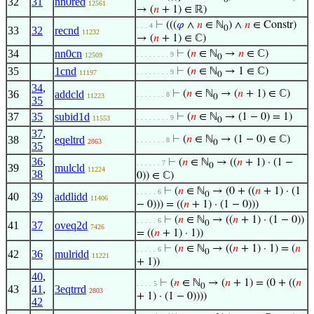
32
31
nn0red
12561
→ (
𝑛
+ 1) ∈ ℝ)
⊢
(((
𝜑
∧
𝑛
∈ ℕ
) ∧
𝑛
∈ Constr)
. . . 4
0
33
32
recnd
11232
→ (
𝑛
+ 1) ∈ ℂ)
34
nn0cn
⊢
(
𝑛
∈ ℕ
→
𝑛
∈ ℂ)
. . . . . . . . 9
12509
0
35
1cnd
⊢
(
𝑛
∈ ℕ
→ 1 ∈ ℂ)
. . . . . . . . 9
11197
0
34
,
36
addcld
⊢
(
𝑛
∈ ℕ
→ (
𝑛
+ 1) ∈ ℂ)
. . . . . . . 8
11223
0
35
37
35
subid1d
⊢
(
𝑛
∈ ℕ
→ (1 − 0) = 1)
. . . . . . . . 9
11553
0
37
,
38
eqeltrd
⊢
(
𝑛
∈ ℕ
→ (1 − 0) ∈ ℂ)
. . . . . . . 8
2863
0
35
36
,
⊢
(
𝑛
∈ ℕ
→ ((
𝑛
+ 1) · (1 −
. . . . . . 7
0
39
mulcld
11224
38
0)) ∈ ℂ)
⊢
(
𝑛
∈ ℕ
→ (0 + ((
𝑛
+ 1) · (1
. . . . . 6
0
40
39
addlidd
11406
− 0))) = ((
𝑛
+ 1) · (1 − 0)))
⊢
(
𝑛
∈ ℕ
→ ((
𝑛
+ 1) · (1 − 0))
. . . . . 6
0
41
37
oveq2d
7426
= ((
𝑛
+ 1) · 1))
⊢
(
𝑛
∈ ℕ
→ ((
𝑛
+ 1) · 1) = (
𝑛
. . . . . 6
0
42
36
mulridd
11221
+ 1))
40
,
⊢
(
𝑛
∈ ℕ
→ (
𝑛
+ 1) = (0 + ((
𝑛
. . . . 5
0
43
41
,
3eqtrrd
2803
+ 1) · (1 − 0))))
42