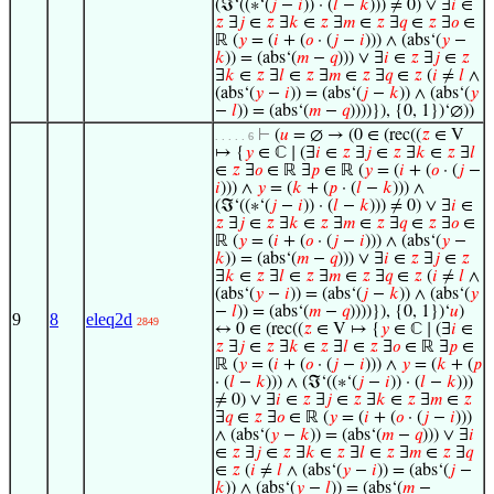
(ℑ‘((∗‘(
𝑗
−
𝑖
)) · (
𝑙
−
𝑘
))) ≠ 0) ∨ ∃
𝑖
∈
𝑧
∃
𝑗
∈
𝑧
∃
𝑘
∈
𝑧
∃
𝑚
∈
𝑧
∃
𝑞
∈
𝑧
∃
𝑜
∈
ℝ (
𝑦
= (
𝑖
+ (
𝑜
· (
𝑗
−
𝑖
))) ∧ (abs‘(
𝑦
−
𝑘
)) = (abs‘(
𝑚
−
𝑞
))) ∨ ∃
𝑖
∈
𝑧
∃
𝑗
∈
𝑧
∃
𝑘
∈
𝑧
∃
𝑙
∈
𝑧
∃
𝑚
∈
𝑧
∃
𝑞
∈
𝑧
(
𝑖
≠
𝑙
∧
(abs‘(
𝑦
−
𝑖
)) = (abs‘(
𝑗
−
𝑘
)) ∧ (abs‘(
𝑦
−
𝑙
)) = (abs‘(
𝑚
−
𝑞
))))}), {0, 1})‘∅))
⊢
(
𝑢
= ∅ → (0 ∈ (rec((
𝑧
∈ V
. . . . . 6
↦ {
𝑦
∈ ℂ ∣ (∃
𝑖
∈
𝑧
∃
𝑗
∈
𝑧
∃
𝑘
∈
𝑧
∃
𝑙
∈
𝑧
∃
𝑜
∈ ℝ ∃
𝑝
∈ ℝ (
𝑦
= (
𝑖
+ (
𝑜
· (
𝑗
−
𝑖
))) ∧
𝑦
= (
𝑘
+ (
𝑝
· (
𝑙
−
𝑘
))) ∧
(ℑ‘((∗‘(
𝑗
−
𝑖
)) · (
𝑙
−
𝑘
))) ≠ 0) ∨ ∃
𝑖
∈
𝑧
∃
𝑗
∈
𝑧
∃
𝑘
∈
𝑧
∃
𝑚
∈
𝑧
∃
𝑞
∈
𝑧
∃
𝑜
∈
ℝ (
𝑦
= (
𝑖
+ (
𝑜
· (
𝑗
−
𝑖
))) ∧ (abs‘(
𝑦
−
𝑘
)) = (abs‘(
𝑚
−
𝑞
))) ∨ ∃
𝑖
∈
𝑧
∃
𝑗
∈
𝑧
∃
𝑘
∈
𝑧
∃
𝑙
∈
𝑧
∃
𝑚
∈
𝑧
∃
𝑞
∈
𝑧
(
𝑖
≠
𝑙
∧
(abs‘(
𝑦
−
𝑖
)) = (abs‘(
𝑗
−
𝑘
)) ∧ (abs‘(
𝑦
−
𝑙
)) = (abs‘(
𝑚
−
𝑞
))))}), {0, 1})‘
𝑢
)
9
8
eleq2d
2849
↔ 0 ∈ (rec((
𝑧
∈ V ↦ {
𝑦
∈ ℂ ∣ (∃
𝑖
∈
𝑧
∃
𝑗
∈
𝑧
∃
𝑘
∈
𝑧
∃
𝑙
∈
𝑧
∃
𝑜
∈ ℝ ∃
𝑝
∈
ℝ (
𝑦
= (
𝑖
+ (
𝑜
· (
𝑗
−
𝑖
))) ∧
𝑦
= (
𝑘
+ (
𝑝
· (
𝑙
−
𝑘
))) ∧ (ℑ‘((∗‘(
𝑗
−
𝑖
)) · (
𝑙
−
𝑘
)))
≠ 0) ∨ ∃
𝑖
∈
𝑧
∃
𝑗
∈
𝑧
∃
𝑘
∈
𝑧
∃
𝑚
∈
𝑧
∃
𝑞
∈
𝑧
∃
𝑜
∈ ℝ (
𝑦
= (
𝑖
+ (
𝑜
· (
𝑗
−
𝑖
)))
∧ (abs‘(
𝑦
−
𝑘
)) = (abs‘(
𝑚
−
𝑞
))) ∨ ∃
𝑖
∈
𝑧
∃
𝑗
∈
𝑧
∃
𝑘
∈
𝑧
∃
𝑙
∈
𝑧
∃
𝑚
∈
𝑧
∃
𝑞
∈
𝑧
(
𝑖
≠
𝑙
∧ (abs‘(
𝑦
−
𝑖
)) = (abs‘(
𝑗
−
𝑘
)) ∧ (abs‘(
𝑦
−
𝑙
)) = (abs‘(
𝑚
−