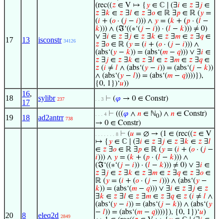
(rec((
𝑧
∈ V ↦ {
𝑦
∈ ℂ ∣ (∃
𝑖
∈
𝑧
∃
𝑗
∈
𝑧
∃
𝑘
∈
𝑧
∃
𝑙
∈
𝑧
∃
𝑜
∈ ℝ ∃
𝑝
∈ ℝ (
𝑦
=
(
𝑖
+ (
𝑜
· (
𝑗
−
𝑖
))) ∧
𝑦
= (
𝑘
+ (
𝑝
· (
𝑙
−
𝑘
))) ∧ (ℑ‘((∗‘(
𝑗
−
𝑖
)) · (
𝑙
−
𝑘
))) ≠ 0)
∨ ∃
𝑖
∈
𝑧
∃
𝑗
∈
𝑧
∃
𝑘
∈
𝑧
∃
𝑚
∈
𝑧
∃
𝑞
∈
17
13
isconstr
34126
𝑧
∃
𝑜
∈ ℝ (
𝑦
= (
𝑖
+ (
𝑜
· (
𝑗
−
𝑖
))) ∧
(abs‘(
𝑦
−
𝑘
)) = (abs‘(
𝑚
−
𝑞
))) ∨ ∃
𝑖
∈
𝑧
∃
𝑗
∈
𝑧
∃
𝑘
∈
𝑧
∃
𝑙
∈
𝑧
∃
𝑚
∈
𝑧
∃
𝑞
∈
𝑧
(
𝑖
≠
𝑙
∧ (abs‘(
𝑦
−
𝑖
)) = (abs‘(
𝑗
−
𝑘
))
∧ (abs‘(
𝑦
−
𝑙
)) = (abs‘(
𝑚
−
𝑞
))))}),
{0, 1})‘
𝑢
))
16
,
18
sylibr
⊢
(
𝜑
→ 0 ∈ Constr)
237
. . 3
17
⊢
(((
𝜑
∧
𝑛
∈ ℕ
) ∧
𝑛
∈ Constr)
. . . 4
0
19
18
ad2antrr
738
→ 0 ∈ Constr)
⊢
(
𝑢
= ∅ → (1 ∈ (rec((
𝑧
∈ V
. . . . . . . 8
↦ {
𝑦
∈ ℂ ∣ (∃
𝑖
∈
𝑧
∃
𝑗
∈
𝑧
∃
𝑘
∈
𝑧
∃
𝑙
∈
𝑧
∃
𝑜
∈ ℝ ∃
𝑝
∈ ℝ (
𝑦
= (
𝑖
+ (
𝑜
· (
𝑗
−
𝑖
))) ∧
𝑦
= (
𝑘
+ (
𝑝
· (
𝑙
−
𝑘
))) ∧
(ℑ‘((∗‘(
𝑗
−
𝑖
)) · (
𝑙
−
𝑘
))) ≠ 0) ∨ ∃
𝑖
∈
𝑧
∃
𝑗
∈
𝑧
∃
𝑘
∈
𝑧
∃
𝑚
∈
𝑧
∃
𝑞
∈
𝑧
∃
𝑜
∈
ℝ (
𝑦
= (
𝑖
+ (
𝑜
· (
𝑗
−
𝑖
))) ∧ (abs‘(
𝑦
−
𝑘
)) = (abs‘(
𝑚
−
𝑞
))) ∨ ∃
𝑖
∈
𝑧
∃
𝑗
∈
𝑧
∃
𝑘
∈
𝑧
∃
𝑙
∈
𝑧
∃
𝑚
∈
𝑧
∃
𝑞
∈
𝑧
(
𝑖
≠
𝑙
∧
(abs‘(
𝑦
−
𝑖
)) = (abs‘(
𝑗
−
𝑘
)) ∧ (abs‘(
𝑦
−
𝑙
)) = (abs‘(
𝑚
−
𝑞
))))}), {0, 1})‘
𝑢
)
20
8
eleq2d
2849