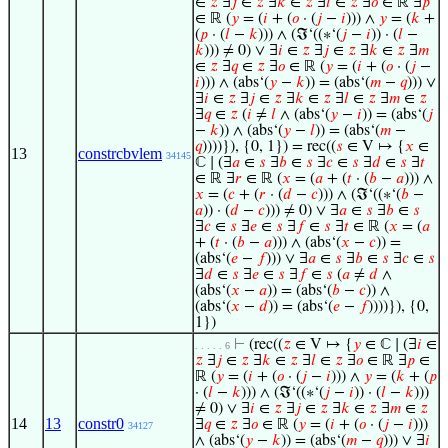
∈
𝑧
∃
𝑗
∈
𝑧
∃
𝑘
∈
𝑧
∃
𝑙
∈
𝑧
∃
𝑜
∈ ℝ ∃
𝑝
∈ ℝ (
𝑦
= (
𝑖
+ (
𝑜
· (
𝑗
−
𝑖
))) ∧
𝑦
= (
𝑘
+
(
𝑝
· (
𝑙
−
𝑘
))) ∧ (ℑ‘((∗‘(
𝑗
−
𝑖
)) · (
𝑙
−
𝑘
))) ≠ 0) ∨ ∃
𝑖
∈
𝑧
∃
𝑗
∈
𝑧
∃
𝑘
∈
𝑧
∃
𝑚
∈
𝑧
∃
𝑞
∈
𝑧
∃
𝑜
∈ ℝ (
𝑦
= (
𝑖
+ (
𝑜
· (
𝑗
−
𝑖
))) ∧ (abs‘(
𝑦
−
𝑘
)) = (abs‘(
𝑚
−
𝑞
))) ∨
∃
𝑖
∈
𝑧
∃
𝑗
∈
𝑧
∃
𝑘
∈
𝑧
∃
𝑙
∈
𝑧
∃
𝑚
∈
𝑧
∃
𝑞
∈
𝑧
(
𝑖
≠
𝑙
∧ (abs‘(
𝑦
−
𝑖
)) = (abs‘(
𝑗
−
𝑘
)) ∧ (abs‘(
𝑦
−
𝑙
)) = (abs‘(
𝑚
−
𝑞
))))}), {0, 1}) = rec((
𝑠
∈ V ↦ {
𝑥
∈
13
constrcbvlem
34145
ℂ ∣ (∃
𝑎
∈
𝑠
∃
𝑏
∈
𝑠
∃
𝑐
∈
𝑠
∃
𝑑
∈
𝑠
∃
𝑡
∈ ℝ ∃
𝑟
∈ ℝ (
𝑥
= (
𝑎
+ (
𝑡
· (
𝑏
−
𝑎
))) ∧
𝑥
= (
𝑐
+ (
𝑟
· (
𝑑
−
𝑐
))) ∧ (ℑ‘((∗‘(
𝑏
−
𝑎
)) · (
𝑑
−
𝑐
))) ≠ 0) ∨ ∃
𝑎
∈
𝑠
∃
𝑏
∈
𝑠
∃
𝑐
∈
𝑠
∃
𝑒
∈
𝑠
∃
𝑓
∈
𝑠
∃
𝑡
∈ ℝ (
𝑥
= (
𝑎
+ (
𝑡
· (
𝑏
−
𝑎
))) ∧ (abs‘(
𝑥
−
𝑐
)) =
(abs‘(
𝑒
−
𝑓
))) ∨ ∃
𝑎
∈
𝑠
∃
𝑏
∈
𝑠
∃
𝑐
∈
𝑠
∃
𝑑
∈
𝑠
∃
𝑒
∈
𝑠
∃
𝑓
∈
𝑠
(
𝑎
≠
𝑑
∧
(abs‘(
𝑥
−
𝑎
)) = (abs‘(
𝑏
−
𝑐
)) ∧
(abs‘(
𝑥
−
𝑑
)) = (abs‘(
𝑒
−
𝑓
))))}), {0,
1})
⊢
(rec((
𝑧
∈ V ↦ {
𝑦
∈ ℂ ∣ (∃
𝑖
∈
. . . . . 6
𝑧
∃
𝑗
∈
𝑧
∃
𝑘
∈
𝑧
∃
𝑙
∈
𝑧
∃
𝑜
∈ ℝ ∃
𝑝
∈
ℝ (
𝑦
= (
𝑖
+ (
𝑜
· (
𝑗
−
𝑖
))) ∧
𝑦
= (
𝑘
+ (
𝑝
· (
𝑙
−
𝑘
))) ∧ (ℑ‘((∗‘(
𝑗
−
𝑖
)) · (
𝑙
−
𝑘
)))
≠ 0) ∨ ∃
𝑖
∈
𝑧
∃
𝑗
∈
𝑧
∃
𝑘
∈
𝑧
∃
𝑚
∈
𝑧
14
13
constr0
∃
𝑞
∈
𝑧
∃
𝑜
∈ ℝ (
𝑦
= (
𝑖
+ (
𝑜
· (
𝑗
−
𝑖
)))
34127
∧ (abs‘(
𝑦
−
𝑘
)) = (abs‘(
𝑚
−
𝑞
))) ∨ ∃
𝑖