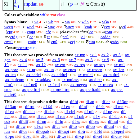
1
,
51
mpdan
⊢
(
𝜑
→
𝑁
∈ Constr)
699
1
50
Colors of variables:
wff
setvar
class
Syntax hints:
wi
wb
wa
w3o
w3a
→
↔
∧
∨
∧
=
4
209
400
1102
1103
wceq
wcel
wne
wrex
crab
cvv
c0
∈
≠
∃
{
V
∅
1570
2143
2958
3089
3416
3455
4286
cpr
cmpt
cfv
(
class class class
)
co
com
{
↦
‘
ω
4591
5192
6536
7410
7858
crdg
cc
cr
cc0
c1
caddc
rec
ℂ
ℝ
0
1
+
·
8392
11093
11094
11095
11096
11098
cmul
cmin
cn0
ccj
cim
cabs
−
ℕ
∗
ℑ
abs
11100
11436
12499
15143
15145
15281
0
cconstr
Constr
34119
This theorem was proved from axioms:
ax-mp
ax-1
ax-2
ax-3
ax-
5
6
7
8
gen
ax-4
ax-5
ax-6
ax-7
ax-8
ax-9
ax-
1825
1839
1940
1997
2038
2145
2153
10
ax-11
ax-12
ax-ext
ax-rep
ax-sep
ax-nul
2176
2192
2213
2735
5238
5257
5269
ax-pow
ax-pr
ax-un
ax-cnex
ax-resscn
ax-1cn
5336
5404
7732
11151
11152
11153
ax-icn
ax-addcl
ax-addrcl
ax-mulcl
ax-mulrcl
11154
11155
11156
11157
11158
ax-mulcom
ax-addass
ax-mulass
ax-distr
ax-
11159
11160
11161
11162
i2m1
ax-1ne0
ax-1rid
ax-rnegex
ax-rrecex
ax-
11163
11164
11165
11166
11167
cnre
ax-pre-lttri
ax-pre-lttrn
ax-pre-ltadd
ax-pre-
11168
11169
11170
11171
mulgt0
11172
This theorem depends on definitions:
df-bi
df-an
df-or
df-3or
210
401
861
1104
df-3an
df-tru
df-fal
df-ex
df-nf
df-sb
df-mo
1105
1573
1583
1810
1814
2097
2567
df-eu
df-clab
df-cleq
df-clel
df-nfc
df-ne
df-
2597
2742
2755
2838
2912
2959
nel
df-ral
df-rex
df-reu
df-rab
df-v
df-sbc
df-
3065
3080
3090
3370
3417
3457
3745
csb
df-dif
df-un
df-in
df-ss
df-pss
df-nul
df-
3854
3908
3910
3912
3922
3925
4287
if
df-pw
df-sn
df-pr
df-tp
df-op
df-uni
df-
4488
4564
4590
4592
4594
4596
4873
iun
df-br
df-opab
df-mpt
df-tr
df-id
df-eprel
4958
5110
5174
5193
5219
5556
5561
df-po
df-so
df-fr
df-we
df-xp
df-rel
df-cnv
5569
5570
5614
5616
5667
5668
5669