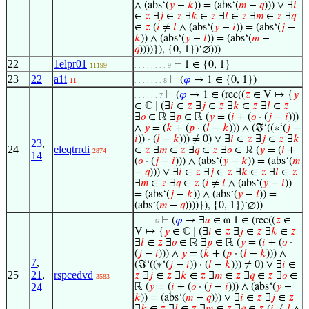
∧ (abs‘(
𝑦
−
𝑘
)) = (abs‘(
𝑚
−
𝑞
))) ∨ ∃
𝑖
∈
𝑧
∃
𝑗
∈
𝑧
∃
𝑘
∈
𝑧
∃
𝑙
∈
𝑧
∃
𝑚
∈
𝑧
∃
𝑞
∈
𝑧
(
𝑖
≠
𝑙
∧ (abs‘(
𝑦
−
𝑖
)) = (abs‘(
𝑗
−
𝑘
)) ∧ (abs‘(
𝑦
−
𝑙
)) = (abs‘(
𝑚
−
𝑞
))))}), {0, 1})‘∅)))
22
1elpr01
⊢
1 ∈ {0, 1}
11199
. . . . . . . . 9
23
22
a1i
⊢
(
𝜑
→ 1 ∈ {0, 1})
11
. . . . . . . 8
⊢
(
𝜑
→ 1 ∈ (rec((
𝑧
∈ V ↦ {
𝑦
. . . . . . 7
∈ ℂ ∣ (∃
𝑖
∈
𝑧
∃
𝑗
∈
𝑧
∃
𝑘
∈
𝑧
∃
𝑙
∈
𝑧
∃
𝑜
∈ ℝ ∃
𝑝
∈ ℝ (
𝑦
= (
𝑖
+ (
𝑜
· (
𝑗
−
𝑖
)))
∧
𝑦
= (
𝑘
+ (
𝑝
· (
𝑙
−
𝑘
))) ∧ (ℑ‘((∗‘(
𝑗
−
𝑖
)) · (
𝑙
−
𝑘
))) ≠ 0) ∨ ∃
𝑖
∈
𝑧
∃
𝑗
∈
𝑧
∃
𝑘
23
,
24
eleqtrrdi
∈
𝑧
∃
𝑚
∈
𝑧
∃
𝑞
∈
𝑧
∃
𝑜
∈ ℝ (
𝑦
= (
𝑖
+
2874
14
(
𝑜
· (
𝑗
−
𝑖
))) ∧ (abs‘(
𝑦
−
𝑘
)) = (abs‘(
𝑚
−
𝑞
))) ∨ ∃
𝑖
∈
𝑧
∃
𝑗
∈
𝑧
∃
𝑘
∈
𝑧
∃
𝑙
∈
𝑧
∃
𝑚
∈
𝑧
∃
𝑞
∈
𝑧
(
𝑖
≠
𝑙
∧ (abs‘(
𝑦
−
𝑖
))
= (abs‘(
𝑗
−
𝑘
)) ∧ (abs‘(
𝑦
−
𝑙
)) =
(abs‘(
𝑚
−
𝑞
))))}), {0, 1})‘∅))
⊢
(
𝜑
→ ∃
𝑢
∈ ω 1 ∈ (rec((
𝑧
∈
. . . . . 6
V ↦ {
𝑦
∈ ℂ ∣ (∃
𝑖
∈
𝑧
∃
𝑗
∈
𝑧
∃
𝑘
∈
𝑧
∃
𝑙
∈
𝑧
∃
𝑜
∈ ℝ ∃
𝑝
∈ ℝ (
𝑦
= (
𝑖
+ (
𝑜
·
(
𝑗
−
𝑖
))) ∧
𝑦
= (
𝑘
+ (
𝑝
· (
𝑙
−
𝑘
))) ∧
7
,
(ℑ‘((∗‘(
𝑗
−
𝑖
)) · (
𝑙
−
𝑘
))) ≠ 0) ∨ ∃
𝑖
∈
25
21
,
rspcedvd
𝑧
∃
𝑗
∈
𝑧
∃
𝑘
∈
𝑧
∃
𝑚
∈
𝑧
∃
𝑞
∈
𝑧
∃
𝑜
∈
3583
24
ℝ (
𝑦
= (
𝑖
+ (
𝑜
· (
𝑗
−
𝑖
))) ∧ (abs‘(
𝑦
−
𝑘
)) = (abs‘(
𝑚
−
𝑞
))) ∨ ∃
𝑖
∈
𝑧
∃
𝑗
∈
𝑧