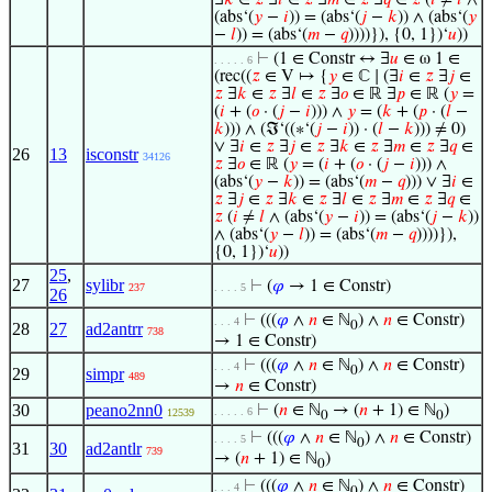
∃
𝑘
∈
𝑧
∃
𝑙
∈
𝑧
∃
𝑚
∈
𝑧
∃
𝑞
∈
𝑧
(
𝑖
≠
𝑙
∧
(abs‘(
𝑦
−
𝑖
)) = (abs‘(
𝑗
−
𝑘
)) ∧ (abs‘(
𝑦
−
𝑙
)) = (abs‘(
𝑚
−
𝑞
))))}), {0, 1})‘
𝑢
))
⊢
(1 ∈ Constr ↔ ∃
𝑢
∈ ω 1 ∈
. . . . . 6
(rec((
𝑧
∈ V ↦ {
𝑦
∈ ℂ ∣ (∃
𝑖
∈
𝑧
∃
𝑗
∈
𝑧
∃
𝑘
∈
𝑧
∃
𝑙
∈
𝑧
∃
𝑜
∈ ℝ ∃
𝑝
∈ ℝ (
𝑦
=
(
𝑖
+ (
𝑜
· (
𝑗
−
𝑖
))) ∧
𝑦
= (
𝑘
+ (
𝑝
· (
𝑙
−
𝑘
))) ∧ (ℑ‘((∗‘(
𝑗
−
𝑖
)) · (
𝑙
−
𝑘
))) ≠ 0)
∨ ∃
𝑖
∈
𝑧
∃
𝑗
∈
𝑧
∃
𝑘
∈
𝑧
∃
𝑚
∈
𝑧
∃
𝑞
∈
26
13
isconstr
34126
𝑧
∃
𝑜
∈ ℝ (
𝑦
= (
𝑖
+ (
𝑜
· (
𝑗
−
𝑖
))) ∧
(abs‘(
𝑦
−
𝑘
)) = (abs‘(
𝑚
−
𝑞
))) ∨ ∃
𝑖
∈
𝑧
∃
𝑗
∈
𝑧
∃
𝑘
∈
𝑧
∃
𝑙
∈
𝑧
∃
𝑚
∈
𝑧
∃
𝑞
∈
𝑧
(
𝑖
≠
𝑙
∧ (abs‘(
𝑦
−
𝑖
)) = (abs‘(
𝑗
−
𝑘
))
∧ (abs‘(
𝑦
−
𝑙
)) = (abs‘(
𝑚
−
𝑞
))))}),
{0, 1})‘
𝑢
))
25
,
27
sylibr
⊢
(
𝜑
→ 1 ∈ Constr)
237
. . . . 5
26
⊢
(((
𝜑
∧
𝑛
∈ ℕ
) ∧
𝑛
∈ Constr)
. . . 4
0
28
27
ad2antrr
738
→ 1 ∈ Constr)
⊢
(((
𝜑
∧
𝑛
∈ ℕ
) ∧
𝑛
∈ Constr)
. . . 4
0
29
simpr
489
→
𝑛
∈ Constr)
30
peano2nn0
⊢
(
𝑛
∈ ℕ
→ (
𝑛
+ 1) ∈ ℕ
)
. . . . . 6
12539
0
0
⊢
(((
𝜑
∧
𝑛
∈ ℕ
) ∧
𝑛
∈ Constr)
. . . . 5
0
31
30
ad2antlr
739
→ (
𝑛
+ 1) ∈ ℕ
)
0
⊢
(((
𝜑
∧
𝑛
∈ ℕ
) ∧
𝑛
∈ Constr)
. . . 4
0