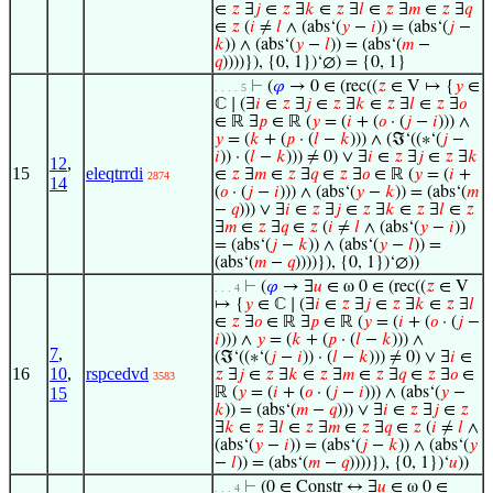
∈
𝑧
∃
𝑗
∈
𝑧
∃
𝑘
∈
𝑧
∃
𝑙
∈
𝑧
∃
𝑚
∈
𝑧
∃
𝑞
∈
𝑧
(
𝑖
≠
𝑙
∧ (abs‘(
𝑦
−
𝑖
)) = (abs‘(
𝑗
−
𝑘
)) ∧ (abs‘(
𝑦
−
𝑙
)) = (abs‘(
𝑚
−
𝑞
))))}), {0, 1})‘∅) = {0, 1}
⊢
(
𝜑
→ 0 ∈ (rec((
𝑧
∈ V ↦ {
𝑦
∈
. . . . 5
ℂ ∣ (∃
𝑖
∈
𝑧
∃
𝑗
∈
𝑧
∃
𝑘
∈
𝑧
∃
𝑙
∈
𝑧
∃
𝑜
∈ ℝ ∃
𝑝
∈ ℝ (
𝑦
= (
𝑖
+ (
𝑜
· (
𝑗
−
𝑖
))) ∧
𝑦
= (
𝑘
+ (
𝑝
· (
𝑙
−
𝑘
))) ∧ (ℑ‘((∗‘(
𝑗
−
𝑖
)) · (
𝑙
−
𝑘
))) ≠ 0) ∨ ∃
𝑖
∈
𝑧
∃
𝑗
∈
𝑧
∃
𝑘
12
,
15
eleqtrrdi
∈
𝑧
∃
𝑚
∈
𝑧
∃
𝑞
∈
𝑧
∃
𝑜
∈ ℝ (
𝑦
= (
𝑖
+
2874
14
(
𝑜
· (
𝑗
−
𝑖
))) ∧ (abs‘(
𝑦
−
𝑘
)) = (abs‘(
𝑚
−
𝑞
))) ∨ ∃
𝑖
∈
𝑧
∃
𝑗
∈
𝑧
∃
𝑘
∈
𝑧
∃
𝑙
∈
𝑧
∃
𝑚
∈
𝑧
∃
𝑞
∈
𝑧
(
𝑖
≠
𝑙
∧ (abs‘(
𝑦
−
𝑖
))
= (abs‘(
𝑗
−
𝑘
)) ∧ (abs‘(
𝑦
−
𝑙
)) =
(abs‘(
𝑚
−
𝑞
))))}), {0, 1})‘∅))
⊢
(
𝜑
→ ∃
𝑢
∈ ω 0 ∈ (rec((
𝑧
∈ V
. . . 4
↦ {
𝑦
∈ ℂ ∣ (∃
𝑖
∈
𝑧
∃
𝑗
∈
𝑧
∃
𝑘
∈
𝑧
∃
𝑙
∈
𝑧
∃
𝑜
∈ ℝ ∃
𝑝
∈ ℝ (
𝑦
= (
𝑖
+ (
𝑜
· (
𝑗
−
𝑖
))) ∧
𝑦
= (
𝑘
+ (
𝑝
· (
𝑙
−
𝑘
))) ∧
7
,
(ℑ‘((∗‘(
𝑗
−
𝑖
)) · (
𝑙
−
𝑘
))) ≠ 0) ∨ ∃
𝑖
∈
16
10
,
rspcedvd
𝑧
∃
𝑗
∈
𝑧
∃
𝑘
∈
𝑧
∃
𝑚
∈
𝑧
∃
𝑞
∈
𝑧
∃
𝑜
∈
3583
15
ℝ (
𝑦
= (
𝑖
+ (
𝑜
· (
𝑗
−
𝑖
))) ∧ (abs‘(
𝑦
−
𝑘
)) = (abs‘(
𝑚
−
𝑞
))) ∨ ∃
𝑖
∈
𝑧
∃
𝑗
∈
𝑧
∃
𝑘
∈
𝑧
∃
𝑙
∈
𝑧
∃
𝑚
∈
𝑧
∃
𝑞
∈
𝑧
(
𝑖
≠
𝑙
∧
(abs‘(
𝑦
−
𝑖
)) = (abs‘(
𝑗
−
𝑘
)) ∧ (abs‘(
𝑦
−
𝑙
)) = (abs‘(
𝑚
−
𝑞
))))}), {0, 1})‘
𝑢
))
⊢
(0 ∈ Constr ↔ ∃
𝑢
∈ ω 0 ∈
. . . 4