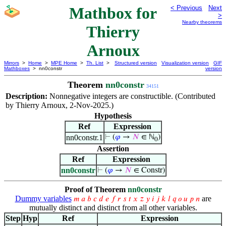
Mathbox for
< Previous
Next
>
Nearby theorems
Thierry
Arnoux
Mirrors
>
Home
>
MPE Home
>
Th. List
>
Structured version
Visualization version
GIF
Mathboxes
> nn0constr
version
Theorem
nn0constr
34151
Description:
Nonnegative integers are constructible. (Contributed
by Thierry Arnoux, 2-Nov-2025.)
Hypothesis
Ref
Expression
nn0constr.1
⊢
(
𝜑
→
𝑁
∈ ℕ
)
0
Assertion
Ref
Expression
nn0constr
⊢
(
𝜑
→
𝑁
∈ Constr)
Proof of Theorem
nn0constr
Dummy variables
are
𝑚
𝑎
𝑏
𝑐
𝑑
𝑒
𝑓
𝑟
𝑠
𝑡
𝑥
𝑧
𝑦
𝑖
𝑗
𝑘
𝑙
𝑞
𝑜
𝑢
𝑝
𝑛
mutually distinct and distinct from all other variables.
Step
Hyp
Ref
Expression