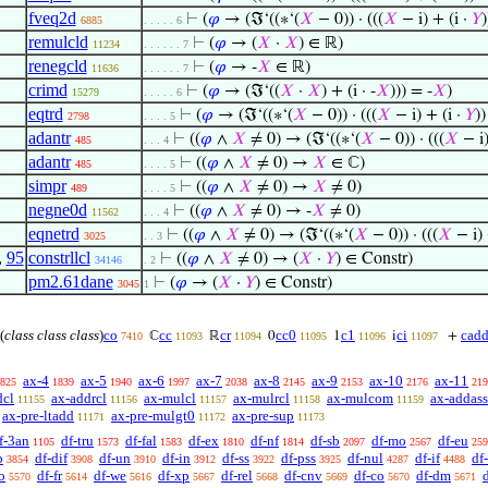
fveq2d
⊢
(
𝜑
→ (ℑ‘((∗‘(
𝑋
− 0)) · (((
𝑋
− i) + (i ·
𝑌
)
6885
. . . . . 6
remulcld
⊢
(
𝜑
→ (
𝑋
·
𝑋
) ∈ ℝ)
11234
. . . . . . 7
renegcld
⊢
(
𝜑
→ -
𝑋
∈ ℝ)
11636
. . . . . . 7
crimd
⊢
(
𝜑
→ (ℑ‘((
𝑋
·
𝑋
) + (i · -
𝑋
))) = -
𝑋
)
15279
. . . . . 6
eqtrd
⊢
(
𝜑
→ (ℑ‘((∗‘(
𝑋
− 0)) · (((
𝑋
− i) + (i ·
𝑌
))
2798
. . . . 5
adantr
⊢
((
𝜑
∧
𝑋
≠ 0) → (ℑ‘((∗‘(
𝑋
− 0)) · (((
𝑋
− i)
485
. . . 4
adantr
⊢
((
𝜑
∧
𝑋
≠ 0) →
𝑋
∈ ℂ)
485
. . . . 5
simpr
⊢
((
𝜑
∧
𝑋
≠ 0) →
𝑋
≠ 0)
489
. . . . 5
negne0d
⊢
((
𝜑
∧
𝑋
≠ 0) → -
𝑋
≠ 0)
11562
. . . 4
eqnetrd
⊢
((
𝜑
∧
𝑋
≠ 0) → (ℑ‘((∗‘(
𝑋
− 0)) · (((
𝑋
− i) 
3025
. . 3
,
95
constrllcl
⊢
((
𝜑
∧
𝑋
≠ 0) → (
𝑋
·
𝑌
) ∈ Constr)
34146
. 2
pm2.61dane
⊢
(
𝜑
→ (
𝑋
·
𝑌
) ∈ Constr)
3045
1
(
class class class
)
co
cc
cr
cc0
c1
ci
cad
ℂ
ℝ
0
1
i
+
7410
11093
11094
11095
11096
11097
ax-4
ax-5
ax-6
ax-7
ax-8
ax-9
ax-10
ax-11
825
1839
1940
1997
2038
2145
2153
2176
219
dcl
ax-addrcl
ax-mulcl
ax-mulrcl
ax-mulcom
ax-addass
11155
11156
11157
11158
11159
ax-pre-ltadd
ax-pre-mulgt0
ax-pre-sup
11171
11172
11173
f-3an
df-tru
df-fal
df-ex
df-nf
df-sb
df-mo
df-eu
1105
1573
1583
1810
1814
2097
2567
259
b
df-dif
df-un
df-in
df-ss
df-pss
df-nul
df-if
df
3854
3908
3910
3912
3922
3925
4287
4488
o
df-fr
df-we
df-xp
df-rel
df-cnv
df-co
df-dm
5570
5614
5616
5667
5668
5669
5670
5671