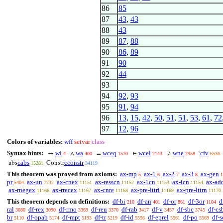
86
85
87
43
,
43
88
43
89
87
,
88
90
86
,
89
91
90
92
44
93
94
92
,
93
95
91
,
94
96
13
,
15
,
42
,
50
,
51
,
51
,
53
,
61
,
72
97
12
,
96
Colors of variables:
wff
setvar
class
Syntax hints:
wi
wa
wceq
wcel
wne
cfv
→
∧
=
∈
≠
‘
4
400
1570
2143
2958
6536
cabs
cconstr
abs
Constr
15281
34119
This theorem was proved from axioms:
ax-mp
ax-1
ax-2
ax-3
ax-gen
5
6
7
8
1
pr
ax-un
ax-cnex
ax-resscn
ax-1cn
ax-icn
ax-ad
5404
7732
11151
11152
11153
11154
ax-rnegex
ax-rrecex
ax-cnre
ax-pre-lttri
ax-pre-lttrn
11166
11167
11168
11169
11170
This theorem depends on definitions:
df-bi
df-an
df-or
df-3or
d
210
401
861
1104
ral
df-rex
df-rmo
df-reu
df-rab
df-v
df-sbc
df-cs
3080
3090
3369
3370
3417
3457
3745
br
df-opab
df-mpt
df-tr
df-id
df-eprel
df-po
df-s
5110
5174
5193
5219
5556
5561
5569