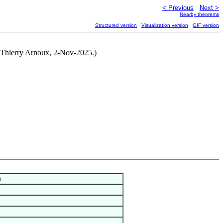
< Previous
Next >
Nearby theorems
Structured version
Visualization version
GIF version
by Thierry Arnoux, 2-Nov-2025.)
n