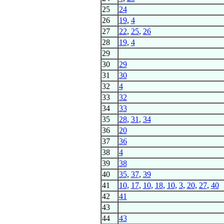
25
24
26
19
,
4
27
22
,
25
,
26
28
19
,
4
29
30
29
31
30
32
4
33
32
34
33
35
28
,
31
,
34
36
20
37
36
38
4
39
38
40
35
,
37
,
39
41
10
,
17
,
10
,
18
,
10
,
3
,
20
,
27
,
40
42
41
43
44
43