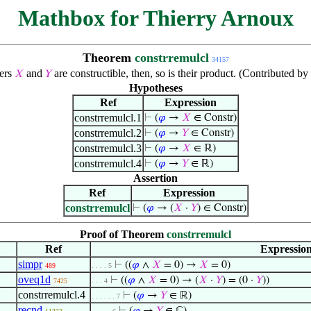
Mathbox for Thierry Arnoux
Theorem
constrremulcl
34157
bers
and
are constructible, then, so is their product. (Contributed 
𝑋
𝑌
Hypotheses
Ref
Expression
constrremulcl.1
⊢
(
𝜑
→
𝑋
∈ Constr)
constrremulcl.2
⊢
(
𝜑
→
𝑌
∈ Constr)
constrremulcl.3
⊢
(
𝜑
→
𝑋
∈ ℝ)
constrremulcl.4
⊢
(
𝜑
→
𝑌
∈ ℝ)
Assertion
Ref
Expression
constrremulcl
⊢
(
𝜑
→ (
𝑋
·
𝑌
) ∈ Constr)
Proof of Theorem
constrremulcl
Ref
Expressio
simpr
⊢
((
𝜑
∧
𝑋
= 0) →
𝑋
= 0)
489
. . . . 5
oveq1d
⊢
((
𝜑
∧
𝑋
= 0) → (
𝑋
·
𝑌
) = (0 ·
𝑌
))
7425
. . . 4
constrremulcl.4
⊢
(
𝜑
→
𝑌
∈ ℝ)
. . . . . . 7
recnd