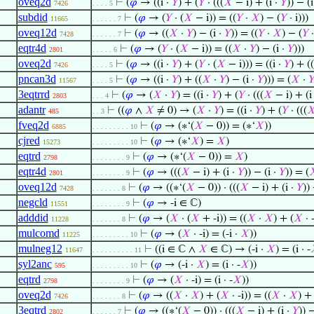
oveq2d
⊢
(
𝜑
→ ((i ·
𝑌
) + (
𝑌
· (((
𝑋
− i) + (i ·
𝑌
)) − (i
7426
. . . . 5
subdid
⊢
(
𝜑
→ (
𝑌
· (
𝑋
− i)) = ((
𝑌
·
𝑋
) − (
𝑌
· i)))
11665
. . . . . . 7
oveq12d
⊢
(
𝜑
→ ((
𝑋
·
𝑌
) − (i ·
𝑌
)) = ((
𝑌
·
𝑋
) − (
𝑌
·
7428
. . . . . . 7
eqtr4d
⊢
(
𝜑
→ (
𝑌
· (
𝑋
− i)) = ((
𝑋
·
𝑌
) − (i ·
𝑌
)))
2801
. . . . . 6
oveq2d
⊢
(
𝜑
→ ((i ·
𝑌
) + (
𝑌
· (
𝑋
− i))) = ((i ·
𝑌
) + ((
7426
. . . . 5
pncan3d
⊢
(
𝜑
→ ((i ·
𝑌
) + ((
𝑋
·
𝑌
) − (i ·
𝑌
))) = (
𝑋
·

11567
. . . . 5
3eqtrrd
⊢
(
𝜑
→ (
𝑋
·
𝑌
) = ((i ·
𝑌
) + (
𝑌
· (((
𝑋
− i) + (i
2803
. . . 4
adantr
⊢
((
𝜑
∧
𝑋
≠ 0) → (
𝑋
·
𝑌
) = ((i ·
𝑌
) + (
𝑌
· (((

485
. . 3
fveq2d
⊢
(
𝜑
→ (∗‘(
𝑋
− 0)) = (∗‘
𝑋
))
6885
. . . . . . . . . 10
cjred
⊢
(
𝜑
→ (∗‘
𝑋
) =
𝑋
)
15273
. . . . . . . . . 10
eqtrd
⊢
(
𝜑
→ (∗‘(
𝑋
− 0)) =
𝑋
)
2798
. . . . . . . . 9
eqtr4d
⊢
(
𝜑
→ (((
𝑋
− i) + (i ·
𝑌
)) − (i ·
𝑌
)) = (

2801
. . . . . . . . 9
oveq12d
⊢
(
𝜑
→ ((∗‘(
𝑋
− 0)) · (((
𝑋
− i) + (i ·
𝑌
))
7428
. . . . . . . 8
negcld
⊢
(
𝜑
→ -i ∈ ℂ)
11551
. . . . . . . . 9
adddid
⊢
(
𝜑
→ (
𝑋
· (
𝑋
+ -i)) = ((
𝑋
·
𝑋
) + (
𝑋
· -
11228
. . . . . . . 8
mulcomd
⊢
(
𝜑
→ (
𝑋
· -i) = (-i ·
𝑋
))
11225
. . . . . . . . . 10
mulneg12
⊢
((i ∈ ℂ ∧
𝑋
∈ ℂ) → (-i ·
𝑋
) = (i · -
11647
. . . . . . . . . . 11
syl2anc
⊢
(
𝜑
→ (-i ·
𝑋
) = (i · -
𝑋
))
595
. . . . . . . . . 10
eqtrd
⊢
(
𝜑
→ (
𝑋
· -i) = (i · -
𝑋
))
2798
. . . . . . . . 9
oveq2d
⊢
(
𝜑
→ ((
𝑋
·
𝑋
) + (
𝑋
· -i)) = ((
𝑋
·
𝑋
) + 
7426
. . . . . . . 8
3eqtrd
⊢
(
𝜑
→ ((∗‘(
𝑋
− 0)) · (((
𝑋
− i) + (i ·
𝑌
)) −
2802
. . . . . . 7