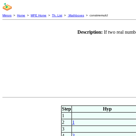
Mirrors
>
Home
>
MPE Home
>
Th. List
>
Mathboxes
> constrremulcl
Description:
If two real num
Step
Hyp
1
2
1
3
4
3