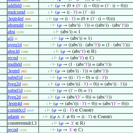
addlidd
⊢
(
𝜑
→ (0 + (
𝑌
· (i − 0))) = (
𝑌
· (i − 0)))
11406
. . . . . 6
mulcomd
⊢
(
𝜑
→ (i ·
𝑌
) = (
𝑌
· i))
11225
. . . . . 6
3eqtr4rd
⊢
(
𝜑
→ (i ·
𝑌
) = (0 + (
𝑌
· (i − 0))))
2809
. . . . 5
absmuld
⊢
(
𝜑
→ (abs‘(i ·
𝑌
)) = ((abs‘i) · (abs‘
𝑌
)))
15504
. . . . . . 7
absi
⊢
(abs‘i) = 1
15333
. . . . . . . . 9
a1i
⊢
(
𝜑
→ (abs‘i) = 1)
11
. . . . . . . 8
oveq1d
⊢
(
𝜑
→ ((abs‘i) · (abs‘
𝑌
)) = (1 · (abs‘
𝑌
)))
7425
. . . . . . 7
abscld
⊢
(
𝜑
→ (abs‘
𝑌
) ∈ ℝ)
15486
. . . . . . . . 9
recnd
⊢
(
𝜑
→ (abs‘
𝑌
) ∈ ℂ)
11232
. . . . . . . 8
mullidd
⊢
(
𝜑
→ (1 · (abs‘
𝑌
)) = (abs‘
𝑌
))
11222
. . . . . . 7
3eqtrd
⊢
(
𝜑
→ (abs‘(i ·
𝑌
)) = (abs‘
𝑌
))
2802
. . . . . 6
subid1d
⊢
(
𝜑
→ ((i ·
𝑌
) − 0) = (i ·
𝑌
))
11553
. . . . . . 7
fveq2d
⊢
(
𝜑
→ (abs‘((i ·
𝑌
) − 0)) = (abs‘(i ·
𝑌
)))
6885
. . . . . 6
subid1d
⊢
(
𝜑
→ (
𝑌
− 0) =
𝑌
)
11553
. . . . . . 7
fveq2d
⊢
(
𝜑
→ (abs‘(
𝑌
− 0)) = (abs‘
𝑌
))
6885
. . . . . 6
3eqtr4d
⊢
(
𝜑
→ (abs‘((i ·
𝑌
) − 0)) = (abs‘(
𝑌
− 0)))
2808
. . . . 5
constrlccl
⊢
(
𝜑
→ (i ·
𝑌
) ∈ Constr)
34147
. . . 4
adantr
⊢
((
𝜑
∧
𝑋
≠ 0) → (i ·
𝑌
) ∈ Constr)
485
. . 3
constrremulcl.3
⊢
(
𝜑
→
𝑋
∈ ℝ)
. . . . . . . 8
recnd
⊢
(
𝜑
→
𝑋
∈ ℂ)
11232
. . . . . . 7