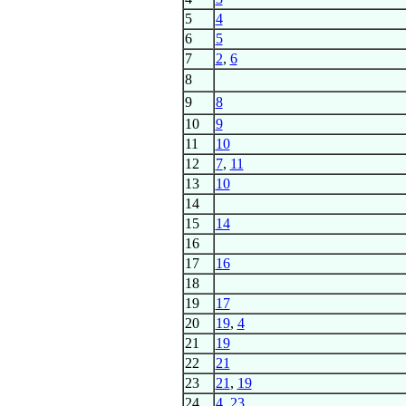
5
4
6
5
7
2
,
6
8
9
8
10
9
11
10
12
7
,
11
13
10
14
15
14
16
17
16
18
19
17
20
19
,
4
21
19
22
21
23
21
,
19
24
4
,
23