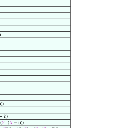
)
))
− i))
(
𝑌
· (
𝑋
− i)))