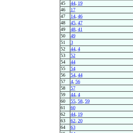
45
44
,
19
46
17
47
14
,
46
48
45
,
47
49
48
,
41
50
49
51
3
52
44
,
4
53
52
54
44
55
54
56
54
,
44
57
4
,
56
58
57
59
44
,
4
60
55
,
58
,
59
61
60
62
44
,
19
63
62
,
20
64
63