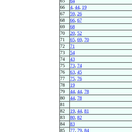
65
64
66
4
,
44
,
19
67
59
,
26
68
66
,
67
69
68
70
20
,
52
71
65
,
69
,
70
72
71
73
54
74
43
75
73
,
74
76
63
,
45
77
75
,
76
78
19
79
44
,
44
,
78
80
44
,
78
81
82
19
,
44
,
81
83
80
,
82
84
83
85
77
,
79
,
84