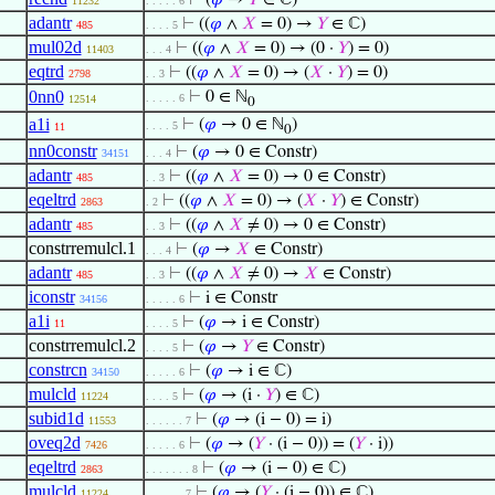
⊢
(
𝜑
→
𝑌
∈ ℂ)
11232
. . . . . 6
adantr
⊢
((
𝜑
∧
𝑋
= 0) →
𝑌
∈ ℂ)
485
. . . . 5
mul02d
⊢
((
𝜑
∧
𝑋
= 0) → (0 ·
𝑌
) = 0)
11403
. . . 4
eqtrd
⊢
((
𝜑
∧
𝑋
= 0) → (
𝑋
·
𝑌
) = 0)
2798
. . 3
0nn0
⊢
0 ∈ ℕ
. . . . . 6
12514
0
a1i
⊢
(
𝜑
→ 0 ∈ ℕ
)
. . . . 5
11
0
nn0constr
⊢
(
𝜑
→ 0 ∈ Constr)
34151
. . . 4
adantr
⊢
((
𝜑
∧
𝑋
= 0) → 0 ∈ Constr)
485
. . 3
eqeltrd
⊢
((
𝜑
∧
𝑋
= 0) → (
𝑋
·
𝑌
) ∈ Constr)
2863
. 2
adantr
⊢
((
𝜑
∧
𝑋
≠ 0) → 0 ∈ Constr)
485
. . 3
constrremulcl.1
⊢
(
𝜑
→
𝑋
∈ Constr)
. . . 4
adantr
⊢
((
𝜑
∧
𝑋
≠ 0) →
𝑋
∈ Constr)
485
. . 3
iconstr
⊢
i ∈ Constr
34156
. . . . . 6
a1i
⊢
(
𝜑
→ i ∈ Constr)
11
. . . . 5
constrremulcl.2
⊢
(
𝜑
→
𝑌
∈ Constr)
. . . . 5
constrcn
⊢
(
𝜑
→ i ∈ ℂ)
34150
. . . . . 6
mulcld
⊢
(
𝜑
→ (i ·
𝑌
) ∈ ℂ)
11224
. . . . 5
subid1d
⊢
(
𝜑
→ (i − 0) = i)
11553
. . . . . . 7
oveq2d
⊢
(
𝜑
→ (
𝑌
· (i − 0)) = (
𝑌
· i))
7426
. . . . . 6
eqeltrd
⊢
(
𝜑
→ (i − 0) ∈ ℂ)
2863
. . . . . . . 8
mulcld
⊢
(
𝜑
→ (
𝑌
· (i − 0)) ∈ ℂ)
11224
. . . . . . 7