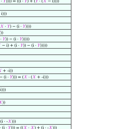
 ·
𝑌
)))) = ((i ·
𝑌
) + (
𝑌
· (
𝑋
− i))))
 i)))
𝑋
·
𝑌
) − (i ·
𝑌
))))

))
 ·
𝑌
)) − (i ·
𝑌
)))))

− i) + (i ·
𝑌
)) − (i ·
𝑌
)))))

+ -i))
 − (i ·
𝑌
))) = (
𝑋
· (
𝑋
+ -i)))
i)))
𝑋
))
(i · -
𝑋
)))
 (i ·
𝑌
))) = ((
𝑋
·
𝑋
) + (i · -
𝑋
)))