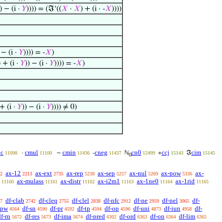
) − (i ·
𝑌
)))) = (ℑ‘((
𝑋
·
𝑋
) + (i · -
𝑋
))))
 − (i ·
𝑌
)))) = -
𝑋
)
 + (i ·
𝑌
)) − (i ·
𝑌
)))) = -
𝑋
)
+ (i ·
𝑌
)) − (i ·
𝑌
)))) ≠ 0)
dc
cmul
cmin
cneg
cn0
ccj
cim
·
−
-
ℕ
∗
ℑ
11098
11100
11436
11437
12499
15143
15145
0
ax-12
ax-ext
ax-rep
ax-sep
ax-nul
ax-pow
ax-
2
2213
2735
5238
5257
5269
5336
ax-mulass
ax-distr
ax-i2m1
ax-1ne0
ax-1rid
11160
11161
11162
11163
11164
11165
df-clab
df-cleq
df-clel
df-nfc
df-ne
df-nel
df-
7
2742
2755
2838
2912
2959
3065
-pw
df-sn
df-pr
df-tp
df-op
df-uni
df-iun
df-
4564
4590
4592
4594
4596
4873
4958
df-rn
df-res
df-ima
df-pred
df-ord
df-on
df-lim
5672
5673
5674
6302
6363
6364
6365