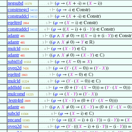
negsubd
⊢
(
𝜑
→ (
𝑋
+ -i) = (
𝑋
− i))
11570
. . . . . 6
constrnegcl
⊢
(
𝜑
→ -i ∈ Constr)
34153
. . . . . . 7
constraddcl
⊢
(
𝜑
→ (
𝑋
+ -i) ∈ Constr)
34152
. . . . . 6
eqeltrrd
⊢
(
𝜑
→ (
𝑋
− i) ∈ Constr)
2864
. . . . 5
constraddcl
⊢
(
𝜑
→ ((
𝑋
− i) + (i ·
𝑌
)) ∈ Constr)
34152
. . . 4
adantr
⊢
((
𝜑
∧
𝑋
≠ 0) → ((
𝑋
− i) + (i ·
𝑌
)) ∈ Constr
485
. . 3
adantr
⊢
((
𝜑
∧
𝑋
≠ 0) →
𝑌
∈ ℝ)
485
. . 3
mulcld
⊢
(
𝜑
→ (
𝑋
·
𝑌
) ∈ ℂ)
11224
. . . 4
adantr
⊢
((
𝜑
∧
𝑋
≠ 0) → (
𝑋
·
𝑌
) ∈ ℂ)
485
. . 3
subid1d
⊢
(
𝜑
→ (
𝑋
− 0) =
𝑋
)
11553
. . . . . 6
oveq2d
⊢
(
𝜑
→ (
𝑌
· (
𝑋
− 0)) = (
𝑌
·
𝑋
))
7426
. . . . 5
eqeltrd
⊢
(
𝜑
→ (
𝑋
− 0) ∈ ℂ)
2863
. . . . . . 7
mulcld
⊢
(
𝜑
→ (
𝑌
· (
𝑋
− 0)) ∈ ℂ)
11224
. . . . . 6
addlidd
⊢
(
𝜑
→ (0 + (
𝑌
· (
𝑋
− 0))) = (
𝑌
· (
𝑋
− 0)))
11406
. . . . 5
mulcomd
⊢
(
𝜑
→ (
𝑋
·
𝑌
) = (
𝑌
·
𝑋
))
11225
. . . . 5
3eqtr4rd
⊢
(
𝜑
→ (
𝑋
·
𝑌
) = (0 + (
𝑌
· (
𝑋
− 0))))
2809
. . . 4
adantr
⊢
((
𝜑
∧
𝑋
≠ 0) → (
𝑋
·
𝑌
) = (0 + (
𝑌
· (
𝑋
− 0))
485
. . 3
subcld
⊢
(
𝜑
→ (
𝑋
− i) ∈ ℂ)
11564
. . . . . . . 8
pncand
⊢
(
𝜑
→ (((
𝑋
− i) + (i ·
𝑌
)) − (i ·
𝑌
)) = (
𝑋
11565
. . . . . . 7
oveq2d
⊢
(
𝜑
→ (
𝑌
· (((
𝑋
− i) + (i ·
𝑌
)) − (i ·
𝑌
))) = 
7426
. . . . . 6