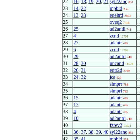
22
16
,
18
,
19
,
20
,
21
syl22anc
851
. 
23
14
,
22
mpbid
235
. 
24
13
,
23
eqeltrd
2863
. 
25
oveq2
7418
. 
26
25
ad2antll
741
. 
27
4
zcnd
12705
. 
28
27
adantr
485
. 
29
6
zcnd
12705
. 
30
29
ad2antrl
740
. 
31
28
,
30
nncand
11578
. 
32
26
,
31
eqtr2d
2799
. 
33
24
,
32
jca
520
. 
34
simprr
784
. 
35
simprl
782
. 
36
15
adantr
485
. 
37
17
adantr
485
. 
38
4
adantr
485
. 
39
10
ad2antrl
740
. 
40
fzrev2
13621
. 
41
36
,
37
,
38
,
39
,
40
syl22anc
851
. 
42
35
,
41
mpbid
235
. 