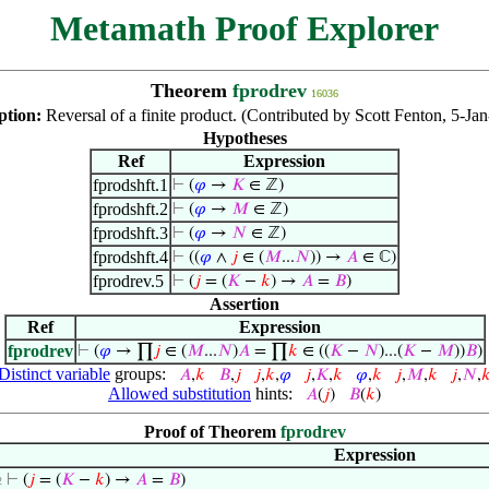
Metamath Proof Explorer
Theorem
fprodrev
16036
ption:
Reversal of a finite product. (Contributed by Scott Fenton, 5-Ja
Hypotheses
Ref
Expression
fprodshft.1
⊢
(
𝜑
→
𝐾
∈ ℤ)
fprodshft.2
⊢
(
𝜑
→
𝑀
∈ ℤ)
fprodshft.3
⊢
(
𝜑
→
𝑁
∈ ℤ)
fprodshft.4
⊢
((
𝜑
∧
𝑗
∈ (
𝑀
...
𝑁
)) →
𝐴
∈ ℂ)
fprodrev.5
⊢
(
𝑗
= (
𝐾
−
𝑘
) →
𝐴
=
𝐵
)
Assertion
Ref
Expression
fprodrev
⊢
(
𝜑
→ ∏
𝑗
∈ (
𝑀
...
𝑁
)
𝐴
= ∏
𝑘
∈ ((
𝐾
−
𝑁
)...(
𝐾
−
𝑀
))
𝐵
)
Distinct variable
groups:
𝐴
,
𝑘
𝐵
,
𝑗
𝑗
,
𝑘
,
𝜑
𝑗
,
𝐾
,
𝑘
𝜑
,
𝑘
𝑗
,
𝑀
,
𝑘
𝑗
,
𝑁
,

Allowed substitution
hints:
𝐴
(
𝑗
)
𝐵
(
𝑘
)
Proof of Theorem
fprodrev
Expression
⊢
(
𝑗
= (
𝐾
−
𝑘
) →
𝐴
=
𝐵
)
2