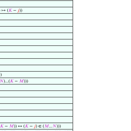
) ↦ (
𝐾
−
𝑗
))
))
𝑁
)...(
𝐾
−
𝑀
)))
𝐾
−
𝑀
)) ↔ (
𝐾
−
𝑗
) ∈ (
𝑀
...
𝑁
)))