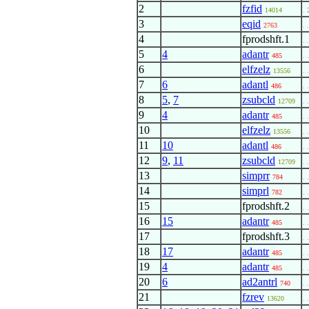
2
fzfid
14014
. 
3
eqid
2763
. 
4
fprodshft.1
. 
5
4
adantr
485
. 
6
elfzelz
13556
. 
7
6
adantl
486
. 
8
5
,
7
zsubcld
12709
. 
9
4
adantr
485
. 
10
elfzelz
13556
. 
11
10
adantl
486
. 
12
9
,
11
zsubcld
12709
. 
13
simprr
784
. 
14
simprl
782
. 
15
fprodshft.2
. 
16
15
adantr
485
. 
17
fprodshft.3
. 
18
17
adantr
485
. 
19
4
adantr
485
. 
20
6
ad2antrl
740
. 
21
fzrev
13620
. 