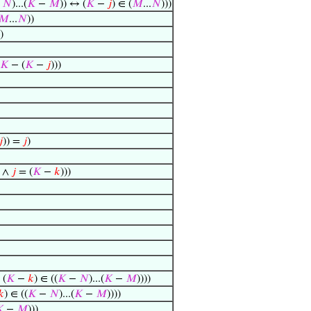
−
𝑁
)...(
𝐾
−
𝑀
)) ↔ (
𝐾
−
𝑗
) ∈ (
𝑀
...
𝑁
)))
𝑀
...
𝑁
))
)
𝐾
− (
𝐾
−
𝑗
)))
𝑗
)) =
𝑗
)
) ∧
𝑗
= (
𝐾
−
𝑘
)))
 (
𝐾
−
𝑘
) ∈ ((
𝐾
−
𝑁
)...(
𝐾
−
𝑀
))))
𝑘
) ∈ ((
𝐾
−
𝑁
)...(
𝐾
−
𝑀
))))

−
𝑀
)))