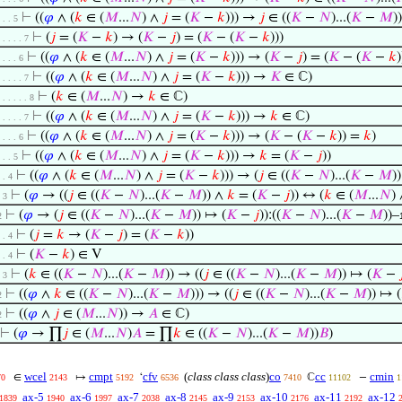
⊢
((
𝜑
∧ (
𝑘
∈ (
𝑀
...
𝑁
) ∧
𝑗
= (
𝐾
−
𝑘
))) →
𝑗
∈ ((
𝐾
−
𝑁
)...(
𝐾
−
𝑀
))
. . . 5
⊢
(
𝑗
= (
𝐾
−
𝑘
) → (
𝐾
−
𝑗
) = (
𝐾
− (
𝐾
−
𝑘
)))
. . . . . 7
⊢
((
𝜑
∧ (
𝑘
∈ (
𝑀
...
𝑁
) ∧
𝑗
= (
𝐾
−
𝑘
))) → (
𝐾
−
𝑗
) = (
𝐾
− (
𝐾
−
𝑘
)
. . . . 6
⊢
((
𝜑
∧ (
𝑘
∈ (
𝑀
...
𝑁
) ∧
𝑗
= (
𝐾
−
𝑘
))) →
𝐾
∈ ℂ)
. . . . . 7
⊢
(
𝑘
∈ (
𝑀
...
𝑁
) →
𝑘
∈ ℂ)
. . . . . . 8
⊢
((
𝜑
∧ (
𝑘
∈ (
𝑀
...
𝑁
) ∧
𝑗
= (
𝐾
−
𝑘
))) →
𝑘
∈ ℂ)
. . . . . 7
⊢
((
𝜑
∧ (
𝑘
∈ (
𝑀
...
𝑁
) ∧
𝑗
= (
𝐾
−
𝑘
))) → (
𝐾
− (
𝐾
−
𝑘
)) =
𝑘
)
. . . . 6
⊢
((
𝜑
∧ (
𝑘
∈ (
𝑀
...
𝑁
) ∧
𝑗
= (
𝐾
−
𝑘
))) →
𝑘
= (
𝐾
−
𝑗
))
. . . 5
⊢
((
𝜑
∧ (
𝑘
∈ (
𝑀
...
𝑁
) ∧
𝑗
= (
𝐾
−
𝑘
))) → (
𝑗
∈ ((
𝐾
−
𝑁
)...(
𝐾
−
𝑀
)
. . 4
⊢
(
𝜑
→ ((
𝑗
∈ ((
𝐾
−
𝑁
)...(
𝐾
−
𝑀
)) ∧
𝑘
= (
𝐾
−
𝑗
)) ↔ (
𝑘
∈ (
𝑀
...
𝑁
)
. 3
⊢
(
𝜑
→ (
𝑗
∈ ((
𝐾
−
𝑁
)...(
𝐾
−
𝑀
)) ↦ (
𝐾
−
𝑗
)):((
𝐾
−
𝑁
)...(
𝐾
−
𝑀
))–
2
⊢
(
𝑗
=
𝑘
→ (
𝐾
−
𝑗
) = (
𝐾
−
𝑘
))
. . 4
⊢
(
𝐾
−
𝑘
) ∈ V
. . 4
⊢
(
𝑘
∈ ((
𝐾
−
𝑁
)...(
𝐾
−
𝑀
)) → ((
𝑗
∈ ((
𝐾
−
𝑁
)...(
𝐾
−
𝑀
)) ↦ (
𝐾
−

. 3
⊢
((
𝜑
∧
𝑘
∈ ((
𝐾
−
𝑁
)...(
𝐾
−
𝑀
))) → ((
𝑗
∈ ((
𝐾
−
𝑁
)...(
𝐾
−
𝑀
)) ↦ (
2
⊢
((
𝜑
∧
𝑗
∈ (
𝑀
...
𝑁
)) →
𝐴
∈ ℂ)
2
⊢
(
𝜑
→ ∏
𝑗
∈ (
𝑀
...
𝑁
)
𝐴
= ∏
𝑘
∈ ((
𝐾
−
𝑁
)...(
𝐾
−
𝑀
))
𝐵
)
wcel
cmpt
cfv
(
class class class
)
co
cc
cmin
∈
↦
‘
ℂ
−
70
2143
5192
6536
7410
11102
1
ax-5
ax-6
ax-7
ax-8
ax-9
ax-10
ax-11
ax-12
1839
1940
1997
2038
2145
2153
2176
2192