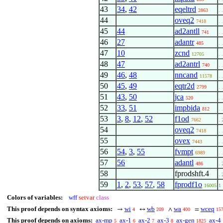
43
34
,
42
eqeltrd
2863
. 
44
oveq2
7418
. 
45
44
ad2antll
741
. 
46
27
adantr
485
. 
47
10
zcnd
12705
. 
48
47
ad2antrl
740
. 
49
46
,
48
nncand
11578
. 
50
45
,
49
eqtr2d
2799
. 
51
43
,
50
jca
520
. 
52
33
,
51
impbida
812
. 
53
3
,
8
,
12
,
52
f1od
7662
. 
54
oveq2
7418
. 
55
ovex
7443
. 
56
54
,
3
,
55
fvmpt
6989
. 
57
56
adantl
486
. 
58
fprodshft.4
. 
59
1
,
2
,
53
,
57
,
58
fprodf1o
16005
1
Colors of variables:
wff
setvar
class
This proof depends on syntax axioms:
wi
wb
wa
wceq
→
↔
∧
=
4
209
400
15
This proof depends on axioms:
ax-mp
ax-1
ax-2
ax-3
ax-gen
ax-4
5
6
7
8
1825