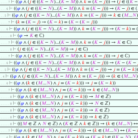
⊢
((
𝜑
∧ (
𝑗
∈ ((
𝐾
−
𝑁
)...(
𝐾
−
𝑀
)) ∧
𝑘
= (
𝐾
−
𝑗
))) → (
𝑗
∈ ((
𝐾
. . . . . 7
⊢
((
𝜑
∧ (
𝑗
∈ ((
𝐾
−
𝑁
)...(
𝐾
−
𝑀
)) ∧
𝑘
= (
𝐾
−
𝑗
))) → (
𝐾
−
𝑗
) ∈ (
. . . . 6
⊢
((
𝜑
∧ (
𝑗
∈ ((
𝐾
−
𝑁
)...(
𝐾
−
𝑀
)) ∧
𝑘
= (
𝐾
−
𝑗
))) →
𝑘
∈ (
𝑀
...
𝑁
)
. . . 5
⊢
(
𝑘
= (
𝐾
−
𝑗
) → (
𝐾
−
𝑘
) = (
𝐾
− (
𝐾
−
𝑗
)))
. . . . . 7
⊢
((
𝜑
∧ (
𝑗
∈ ((
𝐾
−
𝑁
)...(
𝐾
−
𝑀
)) ∧
𝑘
= (
𝐾
−
𝑗
))) → (
𝐾
−
𝑘
) = (
. . . . 6
⊢
(
𝜑
→
𝐾
∈ ℂ)
. . . . . . 8
⊢
((
𝜑
∧ (
𝑗
∈ ((
𝐾
−
𝑁
)...(
𝐾
−
𝑀
)) ∧
𝑘
= (
𝐾
−
𝑗
))) →
𝐾
∈ ℂ)
. . . . . 7
⊢
(
𝑗
∈ ((
𝐾
−
𝑁
)...(
𝐾
−
𝑀
)) →
𝑗
∈ ℂ)
. . . . . . 8
⊢
((
𝜑
∧ (
𝑗
∈ ((
𝐾
−
𝑁
)...(
𝐾
−
𝑀
)) ∧
𝑘
= (
𝐾
−
𝑗
))) →
𝑗
∈ ℂ)
. . . . . 7
⊢
((
𝜑
∧ (
𝑗
∈ ((
𝐾
−
𝑁
)...(
𝐾
−
𝑀
)) ∧
𝑘
= (
𝐾
−
𝑗
))) → (
𝐾
− (
𝐾
−
. . . . 6
⊢
((
𝜑
∧ (
𝑗
∈ ((
𝐾
−
𝑁
)...(
𝐾
−
𝑀
)) ∧
𝑘
= (
𝐾
−
𝑗
))) →
𝑗
= (
𝐾
−
𝑘
))
. . . 5
⊢
((
𝜑
∧ (
𝑗
∈ ((
𝐾
−
𝑁
)...(
𝐾
−
𝑀
)) ∧
𝑘
= (
𝐾
−
𝑗
))) → (
𝑘
∈ (
𝑀
...
𝑁
. . 4
⊢
((
𝜑
∧ (
𝑘
∈ (
𝑀
...
𝑁
) ∧
𝑗
= (
𝐾
−
𝑘
))) →
𝑗
= (
𝐾
−
𝑘
))
. . . . 6
⊢
((
𝜑
∧ (
𝑘
∈ (
𝑀
...
𝑁
) ∧
𝑗
= (
𝐾
−
𝑘
))) →
𝑘
∈ (
𝑀
...
𝑁
))
. . . . . 7
⊢
((
𝜑
∧ (
𝑘
∈ (
𝑀
...
𝑁
) ∧
𝑗
= (
𝐾
−
𝑘
))) →
𝑀
∈ ℤ)
. . . . . . 8
⊢
((
𝜑
∧ (
𝑘
∈ (
𝑀
...
𝑁
) ∧
𝑗
= (
𝐾
−
𝑘
))) →
𝑁
∈ ℤ)
. . . . . . 8
⊢
((
𝜑
∧ (
𝑘
∈ (
𝑀
...
𝑁
) ∧
𝑗
= (
𝐾
−
𝑘
))) →
𝐾
∈ ℤ)
. . . . . . 8
⊢
((
𝜑
∧ (
𝑘
∈ (
𝑀
...
𝑁
) ∧
𝑗
= (
𝐾
−
𝑘
))) →
𝑘
∈ ℤ)
. . . . . . 8
⊢
(((
𝑀
∈ ℤ ∧
𝑁
∈ ℤ) ∧ (
𝐾
∈ ℤ ∧
𝑘
∈ ℤ)) → (
𝑘
∈ (
𝑀
...
𝑁
) ↔
. . . . . . 8
⊢
((
𝜑
∧ (
𝑘
∈ (
𝑀
...
𝑁
) ∧
𝑗
= (
𝐾
−
𝑘
))) → (
𝑘
∈ (
𝑀
...
𝑁
) ↔ (
𝐾
−
. . . . . 7
⊢
((
𝜑
∧ (
𝑘
∈ (
𝑀
...
𝑁
) ∧
𝑗
= (
𝐾
−
𝑘
))) → (
𝐾
−
𝑘
) ∈ ((
𝐾
−
𝑁
)...(

. . . . 6