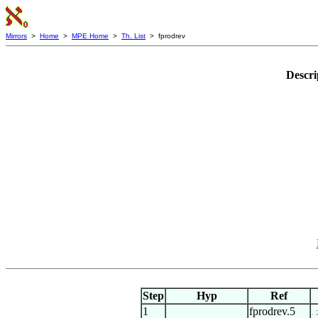
Mirrors
>
Home
>
MPE Home
>
Th. List
> fprodrev
Descri
Step
Hyp
Ref
1
fprodrev.5
. 