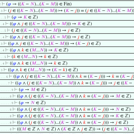
⊢
(
𝜑
→ ((
𝐾
−
𝑁
)...(
𝐾
−
𝑀
)) ∈ Fin)
2
⊢
(
𝑗
∈ ((
𝐾
−
𝑁
)...(
𝐾
−
𝑀
)) ↦ (
𝐾
−
𝑗
)) = (
𝑗
∈ ((
𝐾
−
𝑁
)...(
𝐾
−
𝑀
)
. 3
⊢
(
𝜑
→
𝐾
∈ ℤ)
. . . 5
⊢
((
𝜑
∧
𝑗
∈ ((
𝐾
−
𝑁
)...(
𝐾
−
𝑀
))) →
𝐾
∈ ℤ)
. . 4
⊢
(
𝑗
∈ ((
𝐾
−
𝑁
)...(
𝐾
−
𝑀
)) →
𝑗
∈ ℤ)
. . . 5
⊢
((
𝜑
∧
𝑗
∈ ((
𝐾
−
𝑁
)...(
𝐾
−
𝑀
))) →
𝑗
∈ ℤ)
. . 4
⊢
((
𝜑
∧
𝑗
∈ ((
𝐾
−
𝑁
)...(
𝐾
−
𝑀
))) → (
𝐾
−
𝑗
) ∈ ℤ)
. 3
⊢
((
𝜑
∧
𝑘
∈ (
𝑀
...
𝑁
)) →
𝐾
∈ ℤ)
. . 4
⊢
(
𝑘
∈ (
𝑀
...
𝑁
) →
𝑘
∈ ℤ)
. . . 5
⊢
((
𝜑
∧
𝑘
∈ (
𝑀
...
𝑁
)) →
𝑘
∈ ℤ)
. . 4
⊢
((
𝜑
∧
𝑘
∈ (
𝑀
...
𝑁
)) → (
𝐾
−
𝑘
) ∈ ℤ)
. 3
⊢
((
𝜑
∧ (
𝑗
∈ ((
𝐾
−
𝑁
)...(
𝐾
−
𝑀
)) ∧
𝑘
= (
𝐾
−
𝑗
))) →
𝑘
= (
𝐾
−
𝑗
. . . . 6
⊢
((
𝜑
∧ (
𝑗
∈ ((
𝐾
−
𝑁
)...(
𝐾
−
𝑀
)) ∧
𝑘
= (
𝐾
−
𝑗
))) →
𝑗
∈ ((
𝐾
−
. . . . . 7
⊢
(
𝜑
→
𝑀
∈ ℤ)
. . . . . . . 9
⊢
((
𝜑
∧ (
𝑗
∈ ((
𝐾
−
𝑁
)...(
𝐾
−
𝑀
)) ∧
𝑘
= (
𝐾
−
𝑗
))) →
𝑀
∈ ℤ)
. . . . . . 8
⊢
(
𝜑
→
𝑁
∈ ℤ)
. . . . . . . 9
⊢
((
𝜑
∧ (
𝑗
∈ ((
𝐾
−
𝑁
)...(
𝐾
−
𝑀
)) ∧
𝑘
= (
𝐾
−
𝑗
))) →
𝑁
∈ ℤ)
. . . . . . 8
⊢
((
𝜑
∧ (
𝑗
∈ ((
𝐾
−
𝑁
)...(
𝐾
−
𝑀
)) ∧
𝑘
= (
𝐾
−
𝑗
))) →
𝐾
∈ ℤ)
. . . . . . 8
⊢
((
𝜑
∧ (
𝑗
∈ ((
𝐾
−
𝑁
)...(
𝐾
−
𝑀
)) ∧
𝑘
= (
𝐾
−
𝑗
))) →
𝑗
∈ ℤ)
. . . . . . 8
⊢
(((
𝑀
∈ ℤ ∧
𝑁
∈ ℤ) ∧ (
𝐾
∈ ℤ ∧
𝑗
∈ ℤ)) → (
𝑗
∈ ((
𝐾
−
𝑁
)...(
. . . . . . 8