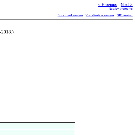
< Previous
Next >
Nearby theorems
Structured version
Visualization version
GIF version
n-2018.)
