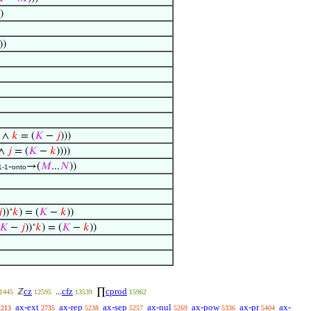
)
))
) ∧
𝑘
= (
𝐾
−
𝑗
)))
 ∧
𝑗
= (
𝐾
−
𝑘
))))
-
→(
𝑀
...
𝑁
))
1-1
onto

))‘
𝑘
) = (
𝐾
−
𝑘
))
𝐾
−
𝑗
))‘
𝑘
) = (
𝐾
−
𝑘
))
cz
cfz
cprod
ℤ
...
∏
1445
12595
13539
15962
ax-ext
ax-rep
ax-sep
ax-nul
ax-pow
ax-pr
ax-
2213
2735
5238
5257
5269
5336
5404