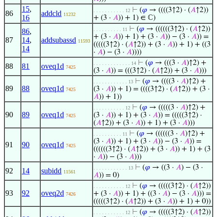
15
,
⊢
(
𝜑
→ ((((3↑2) · (
𝐴
↑2))
. . . . . . . . . . . 12
86
addcld
11232
16
+ (3 ·
𝐴
)) + 1) ∈ ℂ)
⊢
(
𝜑
→ ((((((3↑2) · (
𝐴
↑2))
. . . . . . . . . . 11
86
,
+ (3 ·
𝐴
)) + 1) + (3 ·
𝐴
)) − (3 ·
𝐴
)) =
87
14
,
addsubassd
11593
(((((3↑2) · (
𝐴
↑2)) + (3 ·
𝐴
)) + 1) + ((3
14
·
𝐴
) − (3 ·
𝐴
))))
⊢
(
𝜑
→ (((3 ·
𝐴
)↑2) +
. . . . . . . . . . . . . 14
88
81
oveq1d
7425
(3 ·
𝐴
)) = (((3↑2) · (
𝐴
↑2)) + (3 ·
𝐴
)))
⊢
(
𝜑
→ ((((3 ·
𝐴
)↑2) +
. . . . . . . . . . . . 13
89
88
oveq1d
(3 ·
𝐴
)) + 1) = ((((3↑2) · (
𝐴
↑2)) + (3 ·
7425
𝐴
)) + 1))
⊢
(
𝜑
→ (((((3 ·
𝐴
)↑2) +
. . . . . . . . . . . 12
90
89
oveq1d
(3 ·
𝐴
)) + 1) + (3 ·
𝐴
)) = (((((3↑2) ·
7425
(
𝐴
↑2)) + (3 ·
𝐴
)) + 1) + (3 ·
𝐴
)))
⊢
(
𝜑
→ ((((((3 ·
𝐴
)↑2) +
. . . . . . . . . . 11
(3 ·
𝐴
)) + 1) + (3 ·
𝐴
)) − (3 ·
𝐴
)) =
91
90
oveq1d
7425
((((((3↑2) · (
𝐴
↑2)) + (3 ·
𝐴
)) + 1) + (3
·
𝐴
)) − (3 ·
𝐴
)))
⊢
(
𝜑
→ ((3 ·
𝐴
) − (3 ·
. . . . . . . . . . . . 13
92
14
subidd
11561
𝐴
)) = 0)
⊢
(
𝜑
→ (((((3↑2) · (
𝐴
↑2))
. . . . . . . . . . . 12
93
92
oveq2d
+ (3 ·
𝐴
)) + 1) + ((3 ·
𝐴
) − (3 ·
𝐴
))) =
7426
(((((3↑2) · (
𝐴
↑2)) + (3 ·
𝐴
)) + 1) + 0))
⊢
(
𝜑
→ (((((3↑2) · (
𝐴
↑2))
. . . . . . . . . . . 12