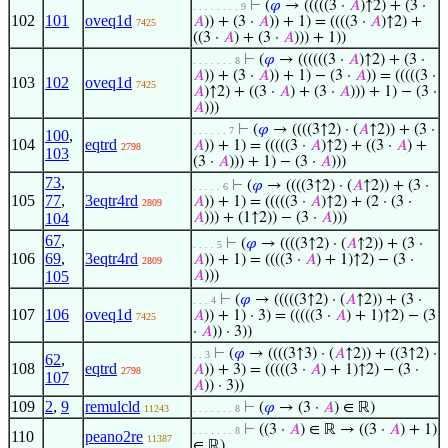
⊢
(
𝜑
→ (((((3 ·
𝐴
)↑2) + (3 ·
. . . . . . . . 9
102
101
oveq1d
𝐴
)) + (3 ·
𝐴
)) + 1) = ((((3 ·
𝐴
)↑2) +
7425
((3 ·
𝐴
) + (3 ·
𝐴
))) + 1))
⊢
(
𝜑
→ ((((((3 ·
𝐴
)↑2) + (3 ·
. . . . . . . 8
𝐴
)) + (3 ·
𝐴
)) + 1) − (3 ·
𝐴
)) = (((((3 ·
103
102
oveq1d
7425
𝐴
)↑2) + ((3 ·
𝐴
) + (3 ·
𝐴
))) + 1) − (3 ·
𝐴
)))
⊢
(
𝜑
→ ((((3↑2) · (
𝐴
↑2)) + (3 ·
. . . . . . 7
100
,
104
eqtrd
𝐴
)) + 1) = (((((3 ·
𝐴
)↑2) + ((3 ·
𝐴
) +
2798
103
(3 ·
𝐴
))) + 1) − (3 ·
𝐴
)))
73
,
⊢
(
𝜑
→ ((((3↑2) · (
𝐴
↑2)) + (3 ·
. . . . . 6
105
77
,
3eqtr4rd
𝐴
)) + 1) = (((((3 ·
𝐴
)↑2) + (2 · (3 ·
2809
104
𝐴
))) + (1↑2)) − (3 ·
𝐴
)))
67
,
⊢
(
𝜑
→ ((((3↑2) · (
𝐴
↑2)) + (3 ·
. . . . 5
106
69
,
3eqtr4rd
𝐴
)) + 1) = ((((3 ·
𝐴
) + 1)↑2) − (3 ·
2809
105
𝐴
)))
⊢
(
𝜑
→ (((((3↑2) · (
𝐴
↑2)) + (3 ·
. . . 4
107
106
oveq1d
𝐴
)) + 1) · 3) = (((((3 ·
𝐴
) + 1)↑2) − (3
7425
·
𝐴
)) · 3))
⊢
(
𝜑
→ ((((3↑3) · (
𝐴
↑2)) + ((3↑2) ·
. . 3
62
,
108
eqtrd
𝐴
)) + 3) = (((((3 ·
𝐴
) + 1)↑2) − (3 ·
2798
107
𝐴
)) · 3))
109
2
,
9
remulcld
⊢
(
𝜑
→ (3 ·
𝐴
) ∈ ℝ)
11243
. . . . . . . 8
⊢
((3 ·
𝐴
) ∈ ℝ → ((3 ·
𝐴
) + 1)
. . . . . . . 8
110
peano2re
11387
∈ ℝ)