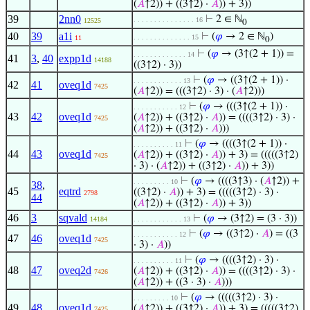
(
𝐴
↑2)) + ((3↑2) ·
𝐴
)) + 3))
39
2nn0
⊢
2 ∈ ℕ
. . . . . . . . . . . . . . . 16
12525
0
40
39
a1i
⊢
(
𝜑
→ 2 ∈ ℕ
)
. . . . . . . . . . . . . . 15
11
0
⊢
(
𝜑
→ (3↑(2 + 1)) =
. . . . . . . . . . . . . 14
41
3
,
40
expp1d
14188
((3↑2) · 3))
⊢
(
𝜑
→ ((3↑(2 + 1)) ·
. . . . . . . . . . . . 13
42
41
oveq1d
7425
(
𝐴
↑2)) = (((3↑2) · 3) · (
𝐴
↑2)))
⊢
(
𝜑
→ (((3↑(2 + 1)) ·
. . . . . . . . . . . 12
43
42
oveq1d
(
𝐴
↑2)) + ((3↑2) ·
𝐴
)) = ((((3↑2) · 3) ·
7425
(
𝐴
↑2)) + ((3↑2) ·
𝐴
)))
⊢
(
𝜑
→ ((((3↑(2 + 1)) ·
. . . . . . . . . . 11
44
43
oveq1d
(
𝐴
↑2)) + ((3↑2) ·
𝐴
)) + 3) = (((((3↑2)
7425
· 3) · (
𝐴
↑2)) + ((3↑2) ·
𝐴
)) + 3))
⊢
(
𝜑
→ ((((3↑3) · (
𝐴
↑2)) +
. . . . . . . . . 10
38
,
45
eqtrd
((3↑2) ·
𝐴
)) + 3) = (((((3↑2) · 3) ·
2798
44
(
𝐴
↑2)) + ((3↑2) ·
𝐴
)) + 3))
46
3
sqvald
⊢
(
𝜑
→ (3↑2) = (3 · 3))
14184
. . . . . . . . . . . . 13
⊢
(
𝜑
→ ((3↑2) ·
𝐴
) = ((3
. . . . . . . . . . . 12
47
46
oveq1d
7425
· 3) ·
𝐴
))
⊢
(
𝜑
→ ((((3↑2) · 3) ·
. . . . . . . . . . 11
48
47
oveq2d
(
𝐴
↑2)) + ((3↑2) ·
𝐴
)) = ((((3↑2) · 3) ·
7426
(
𝐴
↑2)) + ((3 · 3) ·
𝐴
)))
⊢
(
𝜑
→ (((((3↑2) · 3) ·
. . . . . . . . . 10
49
48
oveq1d
(
𝐴
↑2)) + ((3↑2) ·
𝐴
)) + 3) = (((((3↑2)
7425