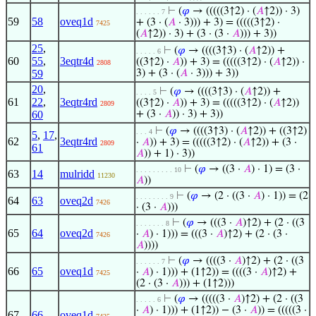
⊢
(
𝜑
→ (((((3↑2) · (
𝐴
↑2)) · 3)
. . . . . . 7
59
58
oveq1d
+ (3 · (
𝐴
· 3))) + 3) = (((((3↑2) ·
7425
(
𝐴
↑2)) · 3) + (3 · (3 ·
𝐴
))) + 3))
25
,
⊢
(
𝜑
→ ((((3↑3) · (
𝐴
↑2)) +
. . . . . 6
60
55
,
3eqtr4d
((3↑2) ·
𝐴
)) + 3) = (((((3↑2) · (
𝐴
↑2)) ·
2808
59
3) + (3 · (
𝐴
· 3))) + 3))
20
,
⊢
(
𝜑
→ ((((3↑3) · (
𝐴
↑2)) +
. . . . 5
61
22
,
3eqtr4rd
((3↑2) ·
𝐴
)) + 3) = (((((3↑2) · (
𝐴
↑2))
2809
60
+ (3 ·
𝐴
)) · 3) + 3))
⊢
(
𝜑
→ ((((3↑3) · (
𝐴
↑2)) + ((3↑2)
. . . 4
5
,
17
,
62
3eqtr4rd
·
𝐴
)) + 3) = (((((3↑2) · (
𝐴
↑2)) + (3 ·
2809
61
𝐴
)) + 1) · 3))
⊢
(
𝜑
→ ((3 ·
𝐴
) · 1) = (3 ·
. . . . . . . . . 10
63
14
mulridd
11230
𝐴
))
⊢
(
𝜑
→ (2 · ((3 ·
𝐴
) · 1)) = (2
. . . . . . . . 9
64
63
oveq2d
7426
· (3 ·
𝐴
)))
⊢
(
𝜑
→ (((3 ·
𝐴
)↑2) + (2 · ((3
. . . . . . . 8
65
64
oveq2d
·
𝐴
) · 1))) = (((3 ·
𝐴
)↑2) + (2 · (3 ·
7426
𝐴
))))
⊢
(
𝜑
→ ((((3 ·
𝐴
)↑2) + (2 · ((3
. . . . . . 7
66
65
oveq1d
·
𝐴
) · 1))) + (1↑2)) = ((((3 ·
𝐴
)↑2) +
7425
(2 · (3 ·
𝐴
))) + (1↑2)))
⊢
(
𝜑
→ (((((3 ·
𝐴
)↑2) + (2 · ((3
. . . . . 6
·
𝐴
) · 1))) + (1↑2)) − (3 ·
𝐴
)) = (((((3 ·
67
66
oveq1d