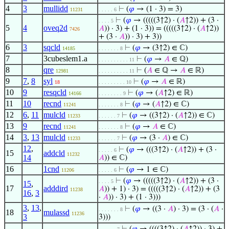
4
3
mullidd
⊢
(
𝜑
→ (1 · 3) = 3)
11231
. . . . . 6
⊢
(
𝜑
→ (((((3↑2) · (
𝐴
↑2)) + (3 ·
. . . . 5
5
4
oveq2d
𝐴
)) · 3) + (1 · 3)) = (((((3↑2) · (
𝐴
↑2))
7426
+ (3 ·
𝐴
)) · 3) + 3))
6
3
sqcld
⊢
(
𝜑
→ (3↑2) ∈ ℂ)
14185
. . . . . . . 8
7
3cubeslem1.a
⊢
(
𝜑
→
𝐴
∈ ℚ)
. . . . . . . . . . 11
8
qre
⊢
(
𝐴
∈ ℚ →
𝐴
∈ ℝ)
12981
. . . . . . . . . . 11
9
7
,
8
syl
⊢
(
𝜑
→
𝐴
∈ ℝ)
18
. . . . . . . . . 10
10
9
resqcld
⊢
(
𝜑
→ (
𝐴
↑2) ∈ ℝ)
14166
. . . . . . . . 9
11
10
recnd
⊢
(
𝜑
→ (
𝐴
↑2) ∈ ℂ)
11241
. . . . . . . 8
12
6
,
11
mulcld
⊢
(
𝜑
→ ((3↑2) · (
𝐴
↑2)) ∈ ℂ)
11233
. . . . . . 7
13
9
recnd
⊢
(
𝜑
→
𝐴
∈ ℂ)
11241
. . . . . . . 8
14
3
,
13
mulcld
⊢
(
𝜑
→ (3 ·
𝐴
) ∈ ℂ)
11233
. . . . . . 7
12
,
⊢
(
𝜑
→ (((3↑2) · (
𝐴
↑2)) + (3 ·
. . . . . 6
15
addcld
11232
14
𝐴
)) ∈ ℂ)
16
1cnd
⊢
(
𝜑
→ 1 ∈ ℂ)
11206
. . . . . 6
⊢
(
𝜑
→ (((((3↑2) · (
𝐴
↑2)) + (3 ·
. . . . 5
15
,
17
adddird
𝐴
)) + 1) · 3) = (((((3↑2) · (
𝐴
↑2)) + (3
11238
16
,
3
·
𝐴
)) · 3) + (1 · 3)))
3
,
13
,
⊢
(
𝜑
→ ((3 ·
𝐴
) · 3) = (3 · (
𝐴
·
. . . . . . . 8
18
mulassd
11236
3
3)))