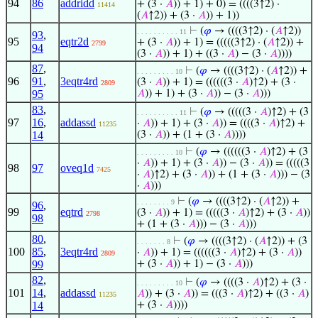
94
86
addridd
+ (3 ·
𝐴
)) + 1) + 0) = ((((3↑2) ·
11414
(
𝐴
↑2)) + (3 ·
𝐴
)) + 1))
⊢
(
𝜑
→ ((((3↑2) · (
𝐴
↑2))
. . . . . . . . . . 11
93
,
95
eqtr2d
+ (3 ·
𝐴
)) + 1) = (((((3↑2) · (
𝐴
↑2)) +
2799
94
(3 ·
𝐴
)) + 1) + ((3 ·
𝐴
) − (3 ·
𝐴
))))
87
,
⊢
(
𝜑
→ ((((3↑2) · (
𝐴
↑2)) +
. . . . . . . . . 10
96
91
,
3eqtr4rd
(3 ·
𝐴
)) + 1) = ((((((3 ·
𝐴
)↑2) + (3 ·
2809
95
𝐴
)) + 1) + (3 ·
𝐴
)) − (3 ·
𝐴
)))
83
,
⊢
(
𝜑
→ (((((3 ·
𝐴
)↑2) + (3
. . . . . . . . . . 11
97
16
,
addassd
·
𝐴
)) + 1) + (3 ·
𝐴
)) = ((((3 ·
𝐴
)↑2) +
11235
14
(3 ·
𝐴
)) + (1 + (3 ·
𝐴
))))
⊢
(
𝜑
→ ((((((3 ·
𝐴
)↑2) + (3
. . . . . . . . . 10
·
𝐴
)) + 1) + (3 ·
𝐴
)) − (3 ·
𝐴
)) = (((((3
98
97
oveq1d
7425
·
𝐴
)↑2) + (3 ·
𝐴
)) + (1 + (3 ·
𝐴
))) − (3
·
𝐴
)))
⊢
(
𝜑
→ ((((3↑2) · (
𝐴
↑2)) +
. . . . . . . . 9
96
,
99
eqtrd
(3 ·
𝐴
)) + 1) = (((((3 ·
𝐴
)↑2) + (3 ·
𝐴
))
2798
98
+ (1 + (3 ·
𝐴
))) − (3 ·
𝐴
)))
80
,
⊢
(
𝜑
→ ((((3↑2) · (
𝐴
↑2)) + (3
. . . . . . . 8
100
85
,
3eqtr4rd
·
𝐴
)) + 1) = ((((((3 ·
𝐴
)↑2) + (3 ·
𝐴
))
2809
99
+ (3 ·
𝐴
)) + 1) − (3 ·
𝐴
)))
82
,
⊢
(
𝜑
→ ((((3 ·
𝐴
)↑2) + (3 ·
. . . . . . . . . 10
101
14
,
addassd
𝐴
)) + (3 ·
𝐴
)) = (((3 ·
𝐴
)↑2) + ((3 ·
𝐴
)
11235
14
+ (3 ·
𝐴
))))