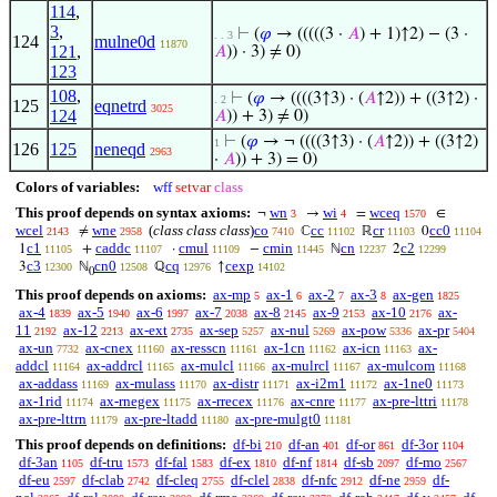
114
,
3
,
⊢
(
𝜑
→ (((((3 ·
𝐴
) + 1)↑2) − (3 ·
. . 3
124
mulne0d
11870
121
,
𝐴
)) · 3) ≠ 0)
123
108
,
⊢
(
𝜑
→ ((((3↑3) · (
𝐴
↑2)) + ((3↑2) ·
. 2
125
eqnetrd
3025
124
𝐴
)) + 3) ≠ 0)
⊢
(
𝜑
→ ¬ ((((3↑3) · (
𝐴
↑2)) + ((3↑2)
1
126
125
neneqd
2963
·
𝐴
)) + 3) = 0)
Colors of variables:
wff
setvar
class
This proof depends on syntax axioms:
wn
wi
wceq
¬
→
=
∈
3
4
1570
wcel
wne
(
class class class
)
co
cc
cr
cc0
≠
ℂ
ℝ
0
2143
2958
7410
11102
11103
11104
c1
caddc
cmul
cmin
cn
c2
1
+
·
−
ℕ
2
11105
11107
11109
11445
12237
12299
c3
cn0
cq
cexp
3
ℕ
ℚ
↑
12300
12508
12976
14102
0
This proof depends on axioms:
ax-mp
ax-1
ax-2
ax-3
ax-gen
5
6
7
8
1825
ax-4
ax-5
ax-6
ax-7
ax-8
ax-9
ax-10
ax-
1839
1940
1997
2038
2145
2153
2176
11
ax-12
ax-ext
ax-sep
ax-nul
ax-pow
ax-pr
2192
2213
2735
5257
5269
5336
5404
ax-un
ax-cnex
ax-resscn
ax-1cn
ax-icn
ax-
7732
11160
11161
11162
11163
addcl
ax-addrcl
ax-mulcl
ax-mulrcl
ax-mulcom
11164
11165
11166
11167
11168
ax-addass
ax-mulass
ax-distr
ax-i2m1
ax-1ne0
11169
11170
11171
11172
11173
ax-1rid
ax-rnegex
ax-rrecex
ax-cnre
ax-pre-lttri
11174
11175
11176
11177
11178
ax-pre-lttrn
ax-pre-ltadd
ax-pre-mulgt0
11179
11180
11181
This proof depends on definitions:
df-bi
df-an
df-or
df-3or
210
401
861
1104
df-3an
df-tru
df-fal
df-ex
df-nf
df-sb
df-mo
1105
1573
1583
1810
1814
2097
2567
df-eu
df-clab
df-cleq
df-clel
df-nfc
df-ne
df-
2597
2742
2755
2838
2912
2959