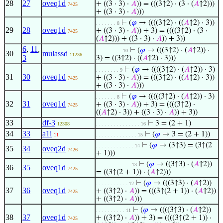
28
27
oveq1d
+ ((3 · 3) ·
𝐴
)) = (((3↑2) · (3 · (
𝐴
↑2)))
7425
+ ((3 · 3) ·
𝐴
)))
⊢
(
𝜑
→ ((((3↑2) · ((
𝐴
↑2) · 3))
. . . . . . . 8
29
28
oveq1d
+ ((3 · 3) ·
𝐴
)) + 3) = ((((3↑2) · (3 ·
7425
(
𝐴
↑2))) + ((3 · 3) ·
𝐴
)) + 3))
6
,
11
,
⊢
(
𝜑
→ (((3↑2) · (
𝐴
↑2)) ·
. . . . . . . . . 10
30
mulassd
11236
3
3) = ((3↑2) · ((
𝐴
↑2) · 3)))
⊢
(
𝜑
→ ((((3↑2) · (
𝐴
↑2)) · 3)
. . . . . . . . 9
31
30
oveq1d
+ ((3 · 3) ·
𝐴
)) = (((3↑2) · ((
𝐴
↑2) · 3))
7425
+ ((3 · 3) ·
𝐴
)))
⊢
(
𝜑
→ (((((3↑2) · (
𝐴
↑2)) · 3)
. . . . . . . 8
32
31
oveq1d
+ ((3 · 3) ·
𝐴
)) + 3) = ((((3↑2) ·
7425
((
𝐴
↑2) · 3)) + ((3 · 3) ·
𝐴
)) + 3))
33
df-3
⊢
3 = (2 + 1)
12308
. . . . . . . . . . . . . . . 16
34
33
a1i
⊢
(
𝜑
→ 3 = (2 + 1))
11
. . . . . . . . . . . . . . 15
⊢
(
𝜑
→ (3↑3) = (3↑(2
. . . . . . . . . . . . . 14
35
34
oveq2d
7426
+ 1)))
⊢
(
𝜑
→ ((3↑3) · (
𝐴
↑2))
. . . . . . . . . . . . 13
36
35
oveq1d
7425
= ((3↑(2 + 1)) · (
𝐴
↑2)))
⊢
(
𝜑
→ (((3↑3) · (
𝐴
↑2))
. . . . . . . . . . . 12
37
36
oveq1d
+ ((3↑2) ·
𝐴
)) = (((3↑(2 + 1)) · (
𝐴
↑2))
7425
+ ((3↑2) ·
𝐴
)))
⊢
(
𝜑
→ ((((3↑3) · (
𝐴
↑2))
. . . . . . . . . . 11
38
37
oveq1d
+ ((3↑2) ·
𝐴
)) + 3) = ((((3↑(2 + 1)) ·
7425