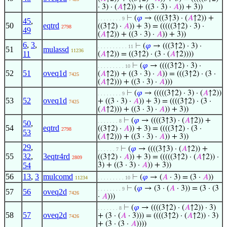
· 3) · (
𝐴
↑2)) + ((3 · 3) ·
𝐴
)) + 3))
⊢
(
𝜑
→ ((((3↑3) · (
𝐴
↑2)) +
. . . . . . . . 9
45
,
50
eqtrd
((3↑2) ·
𝐴
)) + 3) = (((((3↑2) · 3) ·
2798
49
(
𝐴
↑2)) + ((3 · 3) ·
𝐴
)) + 3))
6
,
3
,
⊢
(
𝜑
→ (((3↑2) · 3) ·
. . . . . . . . . . 11
51
mulassd
11236
11
(
𝐴
↑2)) = ((3↑2) · (3 · (
𝐴
↑2))))
⊢
(
𝜑
→ ((((3↑2) · 3) ·
. . . . . . . . . 10
52
51
oveq1d
(
𝐴
↑2)) + ((3 · 3) ·
𝐴
)) = (((3↑2) · (3 ·
7425
(
𝐴
↑2))) + ((3 · 3) ·
𝐴
)))
⊢
(
𝜑
→ (((((3↑2) · 3) · (
𝐴
↑2))
. . . . . . . . 9
53
52
oveq1d
+ ((3 · 3) ·
𝐴
)) + 3) = ((((3↑2) · (3 ·
7425
(
𝐴
↑2))) + ((3 · 3) ·
𝐴
)) + 3))
⊢
(
𝜑
→ ((((3↑3) · (
𝐴
↑2)) +
. . . . . . . 8
50
,
54
eqtrd
((3↑2) ·
𝐴
)) + 3) = ((((3↑2) · (3 ·
2798
53
(
𝐴
↑2))) + ((3 · 3) ·
𝐴
)) + 3))
29
,
⊢
(
𝜑
→ ((((3↑3) · (
𝐴
↑2)) +
. . . . . . 7
55
32
,
3eqtr4rd
((3↑2) ·
𝐴
)) + 3) = (((((3↑2) · (
𝐴
↑2)) ·
2809
54
3) + ((3 · 3) ·
𝐴
)) + 3))
56
13
,
3
mulcomd
⊢
(
𝜑
→ (
𝐴
· 3) = (3 ·
𝐴
))
11234
. . . . . . . . . 10
⊢
(
𝜑
→ (3 · (
𝐴
· 3)) = (3 · (3
. . . . . . . . 9
57
56
oveq2d
7426
·
𝐴
)))
⊢
(
𝜑
→ ((((3↑2) · (
𝐴
↑2)) · 3)
. . . . . . . 8
58
57
oveq2d
+ (3 · (
𝐴
· 3))) = ((((3↑2) · (
𝐴
↑2)) · 3)
7426
+ (3 · (3 ·
𝐴
))))