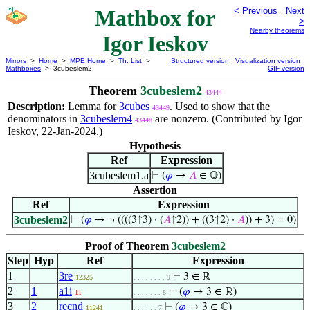
Mathbox for
< Previous
Next
>
Nearby theorems
Igor Ieskov
Mirrors
>
Home
>
MPE Home
>
Th. List
>
Structured version
Visualization version
Mathboxes
> 3cubeslem2
GIF version
Theorem
3cubeslem2
43444
Description:
Lemma for
3cubes
. Used to show that the
43449
denominators in
3cubeslem4
are nonzero. (Contributed by Igor
43448
Ieskov, 22-Jan-2024.)
Hypothesis
Ref
Expression
3cubeslem1.a
⊢
(
𝜑
→
𝐴
∈ ℚ)
Assertion
Ref
Expression
3cubeslem2
⊢
(
𝜑
→ ¬ ((((3↑3) · (
𝐴
↑2)) + ((3↑2) ·
𝐴
)) + 3) = 0)
Proof of Theorem
3cubeslem2
Step
Hyp
Ref
Expression
1
3re
⊢
3 ∈ ℝ
12325
. . . . . . . . 9
2
1
a1i
⊢
(
𝜑
→ 3 ∈ ℝ)
11
. . . . . . . 8
3
2
recnd
⊢
(
𝜑
→ 3 ∈ ℂ)
11241
. . . . . . 7