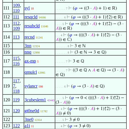
109
,
111
syl
⊢
(
𝜑
→ ((3 ·
𝐴
) + 1) ∈ ℝ)
18
. . . . . . 7
110
112
111
resqcld
⊢
(
𝜑
→ (((3 ·
𝐴
) + 1)↑2) ∈ ℝ)
14166
. . . . . 6
112
,
⊢
(
𝜑
→ ((((3 ·
𝐴
) + 1)↑2) − (3 ·
. . . . 5
113
resubcld
11646
109
𝐴
)) ∈ ℝ)
⊢
(
𝜑
→ ((((3 ·
𝐴
) + 1)↑2) − (3 ·
. . . 4
114
113
recnd
11241
𝐴
)) ∈ ℂ)
115
3nn
⊢
3 ∈ ℕ
12324
. . . . . . . 8
116
nnq
⊢
(3 ∈ ℕ → 3 ∈ ℚ)
12990
. . . . . . . 8
115
,
117
ax-mp
⊢
3 ∈ ℚ
5
. . . . . . 7
116
⊢
((3 ∈ ℚ ∧
𝐴
∈ ℚ) → (3 ·
𝐴
)
. . . . . . 7
118
qmulcl
12995
∈ ℚ)
117
,
119
7
,
sylancr
⊢
(
𝜑
→ (3 ·
𝐴
) ∈ ℚ)
598
. . . . . 6
118
⊢
(
𝜑
→ 0 < ((((3 ·
𝐴
) + 1)↑2) −
. . . . 5
120
119
3cubeslem1
43443
(3 ·
𝐴
)))
⊢
(
𝜑
→ ((((3 ·
𝐴
) + 1)↑2) − (3 ·
. . . 4
121
120
gt0ne0d
11782
𝐴
)) ≠ 0)
122
3ne0
⊢
3 ≠ 0
12354
. . . . 5
123
122
a1i
⊢
(
𝜑
→ 3 ≠ 0)
11
. . . 4