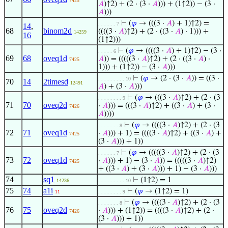
7425
𝐴
)↑2) + (2 · (3 ·
𝐴
))) + (1↑2)) − (3 ·
𝐴
)))
⊢
(
𝜑
→ (((3 ·
𝐴
) + 1)↑2) =
. . . . . . 7
14
,
68
binom2d
((((3 ·
𝐴
)↑2) + (2 · ((3 ·
𝐴
) · 1))) +
14259
16
(1↑2)))
⊢
(
𝜑
→ ((((3 ·
𝐴
) + 1)↑2) − (3 ·
. . . . . 6
69
68
oveq1d
𝐴
)) = (((((3 ·
𝐴
)↑2) + (2 · ((3 ·
𝐴
) ·
7425
1))) + (1↑2)) − (3 ·
𝐴
)))
⊢
(
𝜑
→ (2 · (3 ·
𝐴
)) = ((3 ·
. . . . . . . . . 10
70
14
2timesd
12491
𝐴
) + (3 ·
𝐴
)))
⊢
(
𝜑
→ (((3 ·
𝐴
)↑2) + (2 · (3
. . . . . . . . 9
71
70
oveq2d
·
𝐴
))) = (((3 ·
𝐴
)↑2) + ((3 ·
𝐴
) + (3 ·
7426
𝐴
))))
⊢
(
𝜑
→ ((((3 ·
𝐴
)↑2) + (2 · (3
. . . . . . . 8
72
71
oveq1d
·
𝐴
))) + 1) = ((((3 ·
𝐴
)↑2) + ((3 ·
𝐴
) +
7425
(3 ·
𝐴
))) + 1))
⊢
(
𝜑
→ (((((3 ·
𝐴
)↑2) + (2 · (3
. . . . . . 7
73
72
oveq1d
·
𝐴
))) + 1) − (3 ·
𝐴
)) = (((((3 ·
𝐴
)↑2)
7425
+ ((3 ·
𝐴
) + (3 ·
𝐴
))) + 1) − (3 ·
𝐴
)))
74
sq1
⊢
(1↑2) = 1
14236
. . . . . . . . . 10
75
74
a1i
⊢
(
𝜑
→ (1↑2) = 1)
11
. . . . . . . . 9
⊢
(
𝜑
→ ((((3 ·
𝐴
)↑2) + (2 · (3
. . . . . . . 8
76
75
oveq2d
·
𝐴
))) + (1↑2)) = ((((3 ·
𝐴
)↑2) + (2 ·
7426
(3 ·
𝐴
))) + 1))