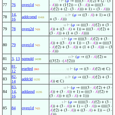
⊢
(
𝜑
→ (((((3 ·
𝐴
)↑2) + (2 · (3
. . . . . . 7
77
76
oveq1d
·
𝐴
))) + (1↑2)) − (3 ·
𝐴
)) = (((((3 ·
7425
𝐴
)↑2) + (2 · (3 ·
𝐴
))) + 1) − (3 ·
𝐴
)))
14
,
⊢
(
𝜑
→ ((3 ·
𝐴
) + 1) = (1
. . . . . . . . . . 11
78
addcomd
11416
16
+ (3 ·
𝐴
)))
⊢
(
𝜑
→ ((((3 ·
𝐴
)↑2) + (3 ·
. . . . . . . . . 10
79
78
oveq2d
𝐴
)) + ((3 ·
𝐴
) + 1)) = ((((3 ·
𝐴
)↑2) +
7426
(3 ·
𝐴
)) + (1 + (3 ·
𝐴
))))
⊢
(
𝜑
→ (((((3 ·
𝐴
)↑2) + (3 ·
. . . . . . . . 9
𝐴
)) + ((3 ·
𝐴
) + 1)) − (3 ·
𝐴
)) = (((((3
80
79
oveq1d
7425
·
𝐴
)↑2) + (3 ·
𝐴
)) + (1 + (3 ·
𝐴
))) − (3
·
𝐴
)))
⊢
(
𝜑
→ ((3 ·
𝐴
)↑2) =
. . . . . . . . . . . . 13
81
3
,
13
sqmuld
14199
((3↑2) · (
𝐴
↑2)))
81
,
82
eqeltrd
⊢
(
𝜑
→ ((3 ·
𝐴
)↑2) ∈ ℂ)
2863
. . . . . . . . . . . 12
12
82
,
⊢
(
𝜑
→ (((3 ·
𝐴
)↑2) + (3 ·
. . . . . . . . . . 11
83
addcld
11232
14
𝐴
)) ∈ ℂ)
83
,
⊢
(
𝜑
→ (((((3 ·
𝐴
)↑2) + (3 ·
. . . . . . . . . 10
84
14
,
addassd
𝐴
)) + (3 ·
𝐴
)) + 1) = ((((3 ·
𝐴
)↑2) +
11235
16
(3 ·
𝐴
)) + ((3 ·
𝐴
) + 1)))
⊢
(
𝜑
→ ((((((3 ·
𝐴
)↑2) + (3 ·
. . . . . . . . 9
𝐴
)) + (3 ·
𝐴
)) + 1) − (3 ·
𝐴
)) = (((((3 ·
85
84
oveq1d
7425
𝐴
)↑2) + (3 ·
𝐴
)) + ((3 ·
𝐴
) + 1)) − (3 ·
𝐴
)))