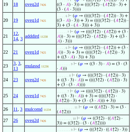
⊢
(
𝜑
→ ((((3↑2) · (
𝐴
↑2)) · 3) +
. . . . . . 7
19
18
oveq2d
((3 ·
𝐴
) · 3)) = ((((3↑2) · (
𝐴
↑2)) · 3) +
7426
(3 · (
𝐴
· 3))))
⊢
(
𝜑
→ (((((3↑2) · (
𝐴
↑2)) · 3) +
. . . . . 6
20
19
oveq1d
((3 ·
𝐴
) · 3)) + 3) = (((((3↑2) · (
𝐴
↑2)) ·
7425
3) + (3 · (
𝐴
· 3))) + 3))
⊢
(
𝜑
→ ((((3↑2) · (
𝐴
↑2)) + (3 ·
. . . . . . 7
12
,
21
adddird
𝐴
)) · 3) = ((((3↑2) · (
𝐴
↑2)) · 3) + ((3 ·
11238
14
,
3
𝐴
) · 3)))
⊢
(
𝜑
→ (((((3↑2) · (
𝐴
↑2)) + (3 ·
. . . . . 6
22
21
oveq1d
𝐴
)) · 3) + 3) = (((((3↑2) · (
𝐴
↑2)) · 3)
7425
+ ((3 ·
𝐴
) · 3)) + 3))
3
,
3
,
⊢
(
𝜑
→ ((3 · 3) ·
𝐴
) = (3 · (3
. . . . . . . . 9
23
mulassd
11236
13
·
𝐴
)))
⊢
(
𝜑
→ ((((3↑2) · (
𝐴
↑2)) · 3)
. . . . . . . 8
24
23
oveq2d
+ ((3 · 3) ·
𝐴
)) = ((((3↑2) · (
𝐴
↑2)) · 3)
7426
+ (3 · (3 ·
𝐴
))))
⊢
(
𝜑
→ (((((3↑2) · (
𝐴
↑2)) · 3)
. . . . . . 7
25
24
oveq1d
+ ((3 · 3) ·
𝐴
)) + 3) = (((((3↑2) ·
7425
(
𝐴
↑2)) · 3) + (3 · (3 ·
𝐴
))) + 3))
⊢
(
𝜑
→ ((
𝐴
↑2) · 3) = (3 ·
. . . . . . . . . . 11
26
11
,
3
mulcomd
11234
(
𝐴
↑2)))
⊢
(
𝜑
→ ((3↑2) · ((
𝐴
↑2) ·
. . . . . . . . . 10
27
26
oveq2d
7426
3)) = ((3↑2) · (3 · (
𝐴
↑2))))
⊢
(
𝜑
→ (((3↑2) · ((
𝐴
↑2) · 3))
. . . . . . . . 9