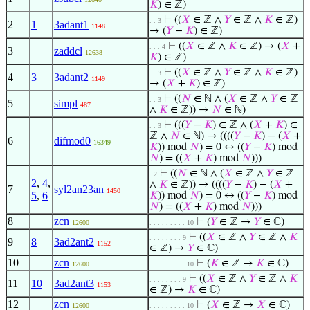
𝐾
) ∈ ℤ)
⊢
((
𝑋
∈ ℤ ∧
𝑌
∈ ℤ ∧
𝐾
∈ ℤ)
. . 3
2
1
3adant1
1148
→ (
𝑌
−
𝐾
) ∈ ℤ)
⊢
((
𝑋
∈ ℤ ∧
𝐾
∈ ℤ) → (
𝑋
+
. . . 4
3
zaddcl
12638
𝐾
) ∈ ℤ)
⊢
((
𝑋
∈ ℤ ∧
𝑌
∈ ℤ ∧
𝐾
∈ ℤ)
. . 3
4
3
3adant2
1149
→ (
𝑋
+
𝐾
) ∈ ℤ)
⊢
((
𝑁
∈ ℕ ∧ (
𝑋
∈ ℤ ∧
𝑌
∈ ℤ
. . 3
5
simpl
487
∧
𝐾
∈ ℤ)) →
𝑁
∈ ℕ)
⊢
(((
𝑌
−
𝐾
) ∈ ℤ ∧ (
𝑋
+
𝐾
) ∈
. . 3
ℤ ∧
𝑁
∈ ℕ) → ((((
𝑌
−
𝐾
) − (
𝑋
+
6
difmod0
16349
𝐾
)) mod
𝑁
) = 0 ↔ ((
𝑌
−
𝐾
) mod
𝑁
) = ((
𝑋
+
𝐾
) mod
𝑁
)))
⊢
((
𝑁
∈ ℕ ∧ (
𝑋
∈ ℤ ∧
𝑌
∈ ℤ
. 2
2
,
4
,
∧
𝐾
∈ ℤ)) → ((((
𝑌
−
𝐾
) − (
𝑋
+
7
syl2an23an
1450
5
,
6
𝐾
)) mod
𝑁
) = 0 ↔ ((
𝑌
−
𝐾
) mod
𝑁
) = ((
𝑋
+
𝐾
) mod
𝑁
)))
8
zcn
⊢
(
𝑌
∈ ℤ →
𝑌
∈ ℂ)
12600
. . . . . . . . . 10
⊢
((
𝑋
∈ ℤ ∧
𝑌
∈ ℤ ∧
𝐾
. . . . . . . . 9
9
8
3ad2ant2
1152
∈ ℤ) →
𝑌
∈ ℂ)
10
zcn
⊢
(
𝐾
∈ ℤ →
𝐾
∈ ℂ)
12600
. . . . . . . . . 10
⊢
((
𝑋
∈ ℤ ∧
𝑌
∈ ℤ ∧
𝐾
. . . . . . . . 9
11
10
3ad2ant3
1153
∈ ℤ) →
𝐾
∈ ℂ)
12
zcn
⊢
(
𝑋
∈ ℤ →
𝑋
∈ ℂ)
12600
. . . . . . . . . 10