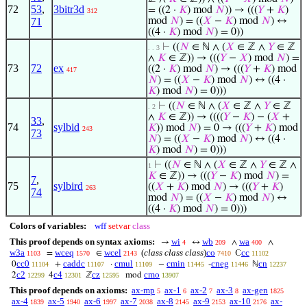
72
53
,
3bitr3d
= ((2 ·
𝐾
) mod
𝑁
)) → (((
𝑌
+
𝐾
)
312
71
mod
𝑁
) = ((
𝑋
−
𝐾
) mod
𝑁
) ↔
((4 ·
𝐾
) mod
𝑁
) = 0))
⊢
((
𝑁
∈ ℕ ∧ (
𝑋
∈ ℤ ∧
𝑌
∈ ℤ
. . 3
∧
𝐾
∈ ℤ)) → (((
𝑌
−
𝑋
) mod
𝑁
) =
73
72
ex
((2 ·
𝐾
) mod
𝑁
) → (((
𝑌
+
𝐾
) mod
417
𝑁
) = ((
𝑋
−
𝐾
) mod
𝑁
) ↔ ((4 ·
𝐾
) mod
𝑁
) = 0)))
⊢
((
𝑁
∈ ℕ ∧ (
𝑋
∈ ℤ ∧
𝑌
∈ ℤ
. 2
∧
𝐾
∈ ℤ)) → ((((
𝑌
−
𝐾
) − (
𝑋
+
33
,
74
sylbid
𝐾
)) mod
𝑁
) = 0 → (((
𝑌
+
𝐾
) mod
243
73
𝑁
) = ((
𝑋
−
𝐾
) mod
𝑁
) ↔ ((4 ·
𝐾
) mod
𝑁
) = 0)))
⊢
((
𝑁
∈ ℕ ∧ (
𝑋
∈ ℤ ∧
𝑌
∈ ℤ ∧
1
𝐾
∈ ℤ)) → (((
𝑌
−
𝐾
) mod
𝑁
) =
7
,
75
sylbird
((
𝑋
+
𝐾
) mod
𝑁
) → (((
𝑌
+
𝐾
)
263
74
mod
𝑁
) = ((
𝑋
−
𝐾
) mod
𝑁
) ↔
((4 ·
𝐾
) mod
𝑁
) = 0)))
Colors of variables:
wff
setvar
class
This proof depends on syntax axioms:
wi
wb
wa
→
↔
∧
∧
4
209
400
w3a
wceq
wcel
(
class class class
)
co
cc
=
∈
ℂ
1103
1570
2143
7410
11102
cc0
caddc
cmul
cmin
cneg
cn
0
+
·
−
-
ℕ
11104
11107
11109
11445
11446
12237
c2
c4
cz
cmo
2
4
ℤ
mod
12299
12301
12595
13907
This proof depends on axioms:
ax-mp
ax-1
ax-2
ax-3
ax-gen
5
6
7
8
1825
ax-4
ax-5
ax-6
ax-7
ax-8
ax-9
ax-10
ax-
1839
1940
1997
2038
2145
2153
2176