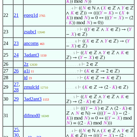
𝐾
)) mod
𝑁
))
⊢
((
𝑁
∈ ℕ ∧ (
𝑋
∈ ℤ ∧
𝑌
∈ ℤ
. . . 4
∧
𝐾
∈ ℤ)) → ((((
𝑌
−
𝐾
) − (
𝑋
+
22
21
eqeq1d
2765
𝐾
)) mod
𝑁
) = 0 ↔ (((
𝑌
−
𝑋
) − (2
·
𝐾
)) mod
𝑁
) = 0))
⊢
((
𝑌
∈ ℤ ∧
𝑋
∈ ℤ) → (
𝑌
. . . . . . 7
23
zsubcl
12640
−
𝑋
) ∈ ℤ)
⊢
((
𝑋
∈ ℤ ∧
𝑌
∈ ℤ) → (
𝑌
. . . . . 6
24
23
ancoms
463
−
𝑋
) ∈ ℤ)
⊢
((
𝑋
∈ ℤ ∧
𝑌
∈ ℤ ∧
𝐾
∈
. . . . 5
25
24
3adant3
1150
ℤ) → (
𝑌
−
𝑋
) ∈ ℤ)
26
2z
⊢
2 ∈ ℤ
12630
. . . . . . . 8
27
26
a1i
⊢
(
𝐾
∈ ℤ → 2 ∈ ℤ)
11
. . . . . . 7
28
id
⊢
(
𝐾
∈ ℤ →
𝐾
∈ ℤ)
23
. . . . . . 7
27
,
29
zmulcld
⊢
(
𝐾
∈ ℤ → (2 ·
𝐾
) ∈ ℤ)
12710
. . . . . 6
28
⊢
((
𝑋
∈ ℤ ∧
𝑌
∈ ℤ ∧
𝐾
∈
. . . . 5
30
29
3ad2ant3
1153
ℤ) → (2 ·
𝐾
) ∈ ℤ)
⊢
(((
𝑌
−
𝑋
) ∈ ℤ ∧ (2 ·
𝐾
) ∈
. . . . 5
ℤ ∧
𝑁
∈ ℕ) → ((((
𝑌
−
𝑋
) − (2 ·
31
difmod0
16349
𝐾
)) mod
𝑁
) = 0 ↔ ((
𝑌
−
𝑋
) mod
𝑁
) = ((2 ·
𝐾
) mod
𝑁
)))
25
,
⊢
((
𝑁
∈ ℕ ∧ (
𝑋
∈ ℤ ∧
𝑌
∈ ℤ
. . . 4
30
,
∧
𝐾
∈ ℤ)) → ((((
𝑌
−
𝑋
) − (2 ·