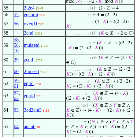
mod
𝑁
) = (-(2 ·
𝐾
) mod
𝑁
)))
55
2t2e4
⊢
(2 · 2) = 4
12408
. . . . . . . . . . . . . 14
56
55
eqcomi
⊢
4 = (2 · 2)
2772
. . . . . . . . . . . . 13
⊢
(4 ·
𝐾
) = ((2 · 2) ·
. . . . . . . . . . . 12
57
56
oveq1i
7420
𝐾
)
58
2cnd
⊢
(
𝐾
∈ ℤ → 2 ∈ ℂ)
12323
. . . . . . . . . . . . . 14
58
,
⊢
(
𝐾
∈ ℤ → ((2 · 2)
. . . . . . . . . . . . 13
59
58
,
mulassd
11236
·
𝐾
) = (2 · (2 ·
𝐾
)))
10
⊢
(
𝐾
∈ ℤ → (2 ·
𝐾
)
. . . . . . . . . . . . . 14
60
29
zcnd
12705
∈ ℂ)
⊢
(
𝐾
∈ ℤ → (2 · (2 ·
. . . . . . . . . . . . 13
61
60
2timesd
12491
𝐾
)) = ((2 ·
𝐾
) + (2 ·
𝐾
)))
59
,
⊢
(
𝐾
∈ ℤ → ((2 · 2) ·
. . . . . . . . . . . 12
62
eqtrd
2798
61
𝐾
) = ((2 ·
𝐾
) + (2 ·
𝐾
)))
57
,
⊢
(
𝐾
∈ ℤ → (4 ·
𝐾
) =
. . . . . . . . . . 11
63
eqtrid
2810
62
((2 ·
𝐾
) + (2 ·
𝐾
)))
⊢
((
𝑋
∈ ℤ ∧
𝑌
∈ ℤ ∧
. . . . . . . . . 10
64
63
3ad2ant3
𝐾
∈ ℤ) → (4 ·
𝐾
) = ((2 ·
𝐾
) + (2 ·
1153
𝐾
)))
⊢
((
𝑁
∈ ℕ ∧ (
𝑋
∈ ℤ ∧
𝑌
. . . . . . . . 9
65
64
adantl
∈ ℤ ∧
𝐾
∈ ℤ)) → (4 ·
𝐾
) = ((2 ·
486
𝐾
) + (2 ·
𝐾
)))