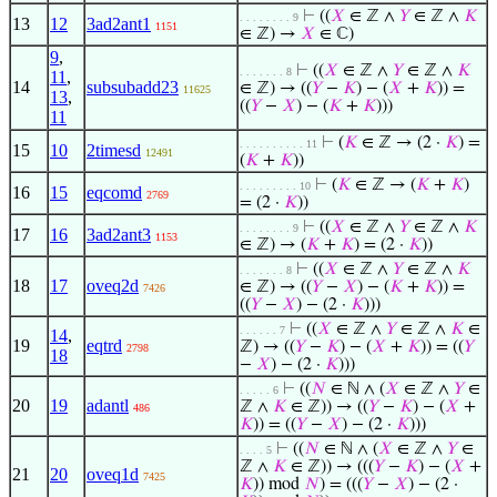
⊢
((
𝑋
∈ ℤ ∧
𝑌
∈ ℤ ∧
𝐾
. . . . . . . . 9
13
12
3ad2ant1
1151
∈ ℤ) →
𝑋
∈ ℂ)
9
,
⊢
((
𝑋
∈ ℤ ∧
𝑌
∈ ℤ ∧
𝐾
. . . . . . . 8
11
,
14
subsubadd23
∈ ℤ) → ((
𝑌
−
𝐾
) − (
𝑋
+
𝐾
)) =
11625
13
,
((
𝑌
−
𝑋
) − (
𝐾
+
𝐾
)))
11
⊢
(
𝐾
∈ ℤ → (2 ·
𝐾
) =
. . . . . . . . . . 11
15
10
2timesd
12491
(
𝐾
+
𝐾
))
⊢
(
𝐾
∈ ℤ → (
𝐾
+
𝐾
)
. . . . . . . . . 10
16
15
eqcomd
2769
= (2 ·
𝐾
))
⊢
((
𝑋
∈ ℤ ∧
𝑌
∈ ℤ ∧
𝐾
. . . . . . . . 9
17
16
3ad2ant3
1153
∈ ℤ) → (
𝐾
+
𝐾
) = (2 ·
𝐾
))
⊢
((
𝑋
∈ ℤ ∧
𝑌
∈ ℤ ∧
𝐾
. . . . . . . 8
18
17
oveq2d
∈ ℤ) → ((
𝑌
−
𝑋
) − (
𝐾
+
𝐾
)) =
7426
((
𝑌
−
𝑋
) − (2 ·
𝐾
)))
⊢
((
𝑋
∈ ℤ ∧
𝑌
∈ ℤ ∧
𝐾
∈
. . . . . . 7
14
,
19
eqtrd
ℤ) → ((
𝑌
−
𝐾
) − (
𝑋
+
𝐾
)) = ((
𝑌
2798
18
−
𝑋
) − (2 ·
𝐾
)))
⊢
((
𝑁
∈ ℕ ∧ (
𝑋
∈ ℤ ∧
𝑌
∈
. . . . . 6
20
19
adantl
ℤ ∧
𝐾
∈ ℤ)) → ((
𝑌
−
𝐾
) − (
𝑋
+
486
𝐾
)) = ((
𝑌
−
𝑋
) − (2 ·
𝐾
)))
⊢
((
𝑁
∈ ℕ ∧ (
𝑋
∈ ℤ ∧
𝑌
∈
. . . . 5
ℤ ∧
𝐾
∈ ℤ)) → (((
𝑌
−
𝐾
) − (
𝑋
+
21
20
oveq1d
7425
𝐾
)) mod
𝑁
) = (((
𝑌
−
𝑋
) − (2 ·