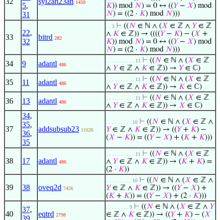
32
syl2an23an
1450
5
,
𝐾
)) mod
𝑁
) = 0 ↔ ((
𝑌
−
𝑋
) mod
𝑁
) = ((2 ·
𝐾
) mod
𝑁
)))
31
⊢
((
𝑁
∈ ℕ ∧ (
𝑋
∈ ℤ ∧
𝑌
∈ ℤ
. . 3
22
,
∧
𝐾
∈ ℤ)) → ((((
𝑌
−
𝐾
) − (
𝑋
+
33
bitrd
282
32
𝐾
)) mod
𝑁
) = 0 ↔ ((
𝑌
−
𝑋
) mod
𝑁
) = ((2 ·
𝐾
) mod
𝑁
)))
⊢
((
𝑁
∈ ℕ ∧ (
𝑋
∈ ℤ
. . . . . . . . . . 11
34
9
adantl
486
∧
𝑌
∈ ℤ ∧
𝐾
∈ ℤ)) →
𝑌
∈ ℂ)
⊢
((
𝑁
∈ ℕ ∧ (
𝑋
∈ ℤ
. . . . . . . . . . 11
35
11
adantl
486
∧
𝑌
∈ ℤ ∧
𝐾
∈ ℤ)) →
𝐾
∈ ℂ)
⊢
((
𝑁
∈ ℕ ∧ (
𝑋
∈ ℤ
. . . . . . . . . . 11
36
13
adantl
486
∧
𝑌
∈ ℤ ∧
𝐾
∈ ℤ)) →
𝑋
∈ ℂ)
34
,
⊢
((
𝑁
∈ ℕ ∧ (
𝑋
∈ ℤ ∧
. . . . . . . . . 10
35
,
37
addsubsub23
𝑌
∈ ℤ ∧
𝐾
∈ ℤ)) → ((
𝑌
+
𝐾
) −
11626
36
,
(
𝑋
−
𝐾
)) = ((
𝑌
−
𝑋
) + (
𝐾
+
𝐾
)))
35
⊢
((
𝑁
∈ ℕ ∧ (
𝑋
∈ ℤ
. . . . . . . . . . 11
38
17
adantl
∧
𝑌
∈ ℤ ∧
𝐾
∈ ℤ)) → (
𝐾
+
𝐾
) =
486
(2 ·
𝐾
))
⊢
((
𝑁
∈ ℕ ∧ (
𝑋
∈ ℤ ∧
. . . . . . . . . 10
39
38
oveq2d
𝑌
∈ ℤ ∧
𝐾
∈ ℤ)) → ((
𝑌
−
𝑋
) +
7426
(
𝐾
+
𝐾
)) = ((
𝑌
−
𝑋
) + (2 ·
𝐾
)))
⊢
((
𝑁
∈ ℕ ∧ (
𝑋
∈ ℤ ∧
𝑌
. . . . . . . . 9
37
,
40
eqtrd
∈ ℤ ∧
𝐾
∈ ℤ)) → ((
𝑌
+
𝐾
) − (
𝑋
2798
39