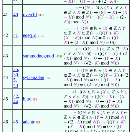
−
𝐾
)) = ((
𝑌
−
𝑋
) + (2 ·
𝐾
)))
⊢
((
𝑁
∈ ℕ ∧ (
𝑋
∈ ℤ ∧
𝑌
. . . . . . . 8
∈ ℤ ∧
𝐾
∈ ℤ)) → (((
𝑌
+
𝐾
) − (
𝑋
41
40
oveq1d
7425
−
𝐾
)) mod
𝑁
) = (((
𝑌
−
𝑋
) + (2 ·
𝐾
)) mod
𝑁
))
⊢
((
𝑁
∈ ℕ ∧ (
𝑋
∈ ℤ ∧
𝑌
. . . . . . 7
∈ ℤ ∧
𝐾
∈ ℤ)) → ((((
𝑌
+
𝐾
) −
42
41
eqeq1d
2765
(
𝑋
−
𝐾
)) mod
𝑁
) = 0 ↔ (((
𝑌
−
𝑋
) + (2 ·
𝐾
)) mod
𝑁
) = 0))
⊢
(((
𝑌
−
𝑋
) ∈ ℤ ∧ (2 ·
𝐾
)
. . . . . . . 8
∈ ℤ ∧
𝑁
∈ ℕ) → ((((
𝑌
−
𝑋
) + (2
43
summodnegmod
16348
·
𝐾
)) mod
𝑁
) = 0 ↔ ((
𝑌
−
𝑋
)
mod
𝑁
) = (-(2 ·
𝐾
) mod
𝑁
)))
25
,
⊢
((
𝑁
∈ ℕ ∧ (
𝑋
∈ ℤ ∧
𝑌
. . . . . . 7
30
,
∈ ℤ ∧
𝐾
∈ ℤ)) → ((((
𝑌
−
𝑋
) + (2
44
syl2an23an
1450
5
,
·
𝐾
)) mod
𝑁
) = 0 ↔ ((
𝑌
−
𝑋
)
mod
𝑁
) = (-(2 ·
𝐾
) mod
𝑁
)))
43
⊢
((
𝑁
∈ ℕ ∧ (
𝑋
∈ ℤ ∧
𝑌
∈
. . . . . 6
42
,
ℤ ∧
𝐾
∈ ℤ)) → ((((
𝑌
+
𝐾
) − (
𝑋
45
bitrd
282
44
−
𝐾
)) mod
𝑁
) = 0 ↔ ((
𝑌
−
𝑋
)
mod
𝑁
) = (-(2 ·
𝐾
) mod
𝑁
)))
⊢
(((
𝑁
∈ ℕ ∧ (
𝑋
∈ ℤ ∧
𝑌
∈
. . . . 5
ℤ ∧
𝐾
∈ ℤ)) ∧ ((
𝑌
−
𝑋
) mod
𝑁
)
46
45
adantr
= ((2 ·
𝐾
) mod
𝑁
)) → ((((
𝑌
+
𝐾
)
485
− (
𝑋
−
𝐾
)) mod
𝑁
) = 0 ↔ ((
𝑌
−
𝑋
) mod
𝑁
) = (-(2 ·
𝐾
) mod
𝑁
)))