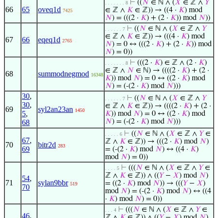
⊢
((
𝑁
∈ ℕ ∧ (
𝑋
∈ ℤ ∧
𝑌
. . . . . . . 8
66
65
oveq1d
∈ ℤ ∧
𝐾
∈ ℤ)) → ((4 ·
𝐾
) mod
7425
𝑁
) = (((2 ·
𝐾
) + (2 ·
𝐾
)) mod
𝑁
))
⊢
((
𝑁
∈ ℕ ∧ (
𝑋
∈ ℤ ∧
𝑌
. . . . . . 7
∈ ℤ ∧
𝐾
∈ ℤ)) → (((4 ·
𝐾
) mod
67
66
eqeq1d
2765
𝑁
) = 0 ↔ (((2 ·
𝐾
) + (2 ·
𝐾
)) mod
𝑁
) = 0))
⊢
(((2 ·
𝐾
) ∈ ℤ ∧ (2 ·
𝐾
)
. . . . . . . 8
∈ ℤ ∧
𝑁
∈ ℕ) → ((((2 ·
𝐾
) + (2 ·
68
summodnegmod
16348
𝐾
)) mod
𝑁
) = 0 ↔ ((2 ·
𝐾
) mod
𝑁
) = (-(2 ·
𝐾
) mod
𝑁
)))
30
,
⊢
((
𝑁
∈ ℕ ∧ (
𝑋
∈ ℤ ∧
𝑌
. . . . . . 7
30
,
∈ ℤ ∧
𝐾
∈ ℤ)) → ((((2 ·
𝐾
) + (2 ·
69
syl2an23an
1450
5
,
𝐾
)) mod
𝑁
) = 0 ↔ ((2 ·
𝐾
) mod
𝑁
) = (-(2 ·
𝐾
) mod
𝑁
)))
68
⊢
((
𝑁
∈ ℕ ∧ (
𝑋
∈ ℤ ∧
𝑌
∈
. . . . . 6
67
,
ℤ ∧
𝐾
∈ ℤ)) → (((2 ·
𝐾
) mod
𝑁
)
70
bitr2d
283
69
= (-(2 ·
𝐾
) mod
𝑁
) ↔ ((4 ·
𝐾
)
mod
𝑁
) = 0))
⊢
(((
𝑁
∈ ℕ ∧ (
𝑋
∈ ℤ ∧
𝑌
∈
. . . . 5
ℤ ∧
𝐾
∈ ℤ)) ∧ ((
𝑌
−
𝑋
) mod
𝑁
)
54
,
71
sylan9bbr
= ((2 ·
𝐾
) mod
𝑁
)) → (((
𝑌
−
𝑋
)
519
70
mod
𝑁
) = (-(2 ·
𝐾
) mod
𝑁
) ↔ ((4
·
𝐾
) mod
𝑁
) = 0))
⊢
(((
𝑁
∈ ℕ ∧ (
𝑋
∈ ℤ ∧
𝑌
∈
. . . 4
46
,
ℤ ∧
𝐾
∈ ℤ)) ∧ ((
𝑌
−
𝑋
) mod
𝑁
)