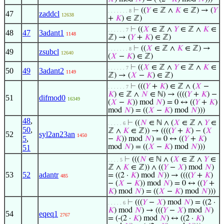
⊢
((
𝑌
∈ ℤ ∧
𝐾
∈ ℤ) → (
𝑌
. . . . . . . 8
47
zaddcl
12638
+
𝐾
) ∈ ℤ)
⊢
((
𝑋
∈ ℤ ∧
𝑌
∈ ℤ ∧
𝐾
∈
. . . . . . 7
48
47
3adant1
1148
ℤ) → (
𝑌
+
𝐾
) ∈ ℤ)
⊢
((
𝑋
∈ ℤ ∧
𝐾
∈ ℤ) →
. . . . . . . 8
49
zsubcl
12640
(
𝑋
−
𝐾
) ∈ ℤ)
⊢
((
𝑋
∈ ℤ ∧
𝑌
∈ ℤ ∧
𝐾
∈
. . . . . . 7
50
49
3adant2
1149
ℤ) → (
𝑋
−
𝐾
) ∈ ℤ)
⊢
(((
𝑌
+
𝐾
) ∈ ℤ ∧ (
𝑋
−
. . . . . . 7
𝐾
) ∈ ℤ ∧
𝑁
∈ ℕ) → ((((
𝑌
+
𝐾
) −
51
difmod0
16349
(
𝑋
−
𝐾
)) mod
𝑁
) = 0 ↔ ((
𝑌
+
𝐾
)
mod
𝑁
) = ((
𝑋
−
𝐾
) mod
𝑁
)))
48
,
⊢
((
𝑁
∈ ℕ ∧ (
𝑋
∈ ℤ ∧
𝑌
∈
. . . . . 6
50
,
ℤ ∧
𝐾
∈ ℤ)) → ((((
𝑌
+
𝐾
) − (
𝑋
52
syl2an23an
1450
5
,
−
𝐾
)) mod
𝑁
) = 0 ↔ ((
𝑌
+
𝐾
)
mod
𝑁
) = ((
𝑋
−
𝐾
) mod
𝑁
)))
51
⊢
(((
𝑁
∈ ℕ ∧ (
𝑋
∈ ℤ ∧
𝑌
∈
. . . . 5
ℤ ∧
𝐾
∈ ℤ)) ∧ ((
𝑌
−
𝑋
) mod
𝑁
)
53
52
adantr
= ((2 ·
𝐾
) mod
𝑁
)) → ((((
𝑌
+
𝐾
)
485
− (
𝑋
−
𝐾
)) mod
𝑁
) = 0 ↔ ((
𝑌
+
𝐾
) mod
𝑁
) = ((
𝑋
−
𝐾
) mod
𝑁
)))
⊢
(((
𝑌
−
𝑋
) mod
𝑁
) = ((2 ·
. . . . . 6
𝐾
) mod
𝑁
) → (((
𝑌
−
𝑋
) mod
𝑁
)
54
eqeq1
2767
= (-(2 ·
𝐾
) mod
𝑁
) ↔ ((2 ·
𝐾
)