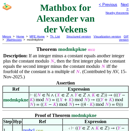
Mathbox for
< Previous
Next
>
Nearby theorems
Alexander van
der Vekens
Mirrors
>
Home
>
MPE Home
>
Th. List
Structured version
Visualization version
GIF
>
Mathboxes
> modmkpkne
version
Theorem
modmkpkne
48132
Description:
If an integer minus a constant equals another integer
plus the constant modulo
, then the first integer plus the constant
𝑁
equals the second integer minus the constant modulo
iff the
𝑁
fourfold of the constant is a multiple of
. (Contributed by AV, 15-
𝑁
Nov-2025.)
Assertion
Ref
Expression
⊢
((
𝑁
∈ ℕ ∧ (
𝑋
∈ ℤ ∧
𝑌
∈ ℤ ∧
𝐾
∈ ℤ)) → (((
𝑌
−
modmkpkne
𝐾
) mod
𝑁
) = ((
𝑋
+
𝐾
) mod
𝑁
) → (((
𝑌
+
𝐾
) mod
𝑁
) = ((
𝑋
−
𝐾
) mod
𝑁
) ↔ ((4 ·
𝐾
) mod
𝑁
) = 0)))
Proof of Theorem
modmkpkne
Step
Hyp
Ref
Expression
⊢
((
𝑌
∈ ℤ ∧
𝐾
∈ ℤ) → (
𝑌
−
. . . 4
1
zsubcl
12640