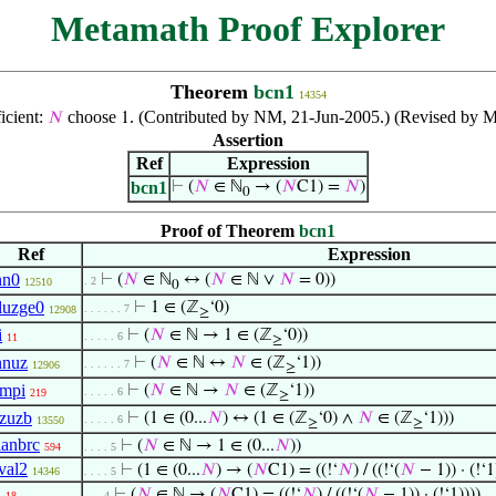
Metamath Proof Explorer
Theorem
bcn1
14354
icient:
choose
. (Contributed by NM, 21-Jun-2005.) (Revised by M
𝑁
1
Assertion
Ref
Expression
bcn1
⊢
(
𝑁
∈ ℕ
→ (
𝑁
C1) =
𝑁
)
0
Proof of Theorem
bcn1
Ref
Expression
nn0
⊢
(
𝑁
∈ ℕ
↔ (
𝑁
∈ ℕ ∨
𝑁
= 0))
. 2
12510
0
luzge0
⊢
1 ∈ (ℤ
‘0)
. . . . . . 7
12908
≥
i
⊢
(
𝑁
∈ ℕ → 1 ∈ (ℤ
‘0))
. . . . . 6
11
≥
nnuz
⊢
(
𝑁
∈ ℕ ↔
𝑁
∈ (ℤ
‘1))
. . . . . . 7
12906
≥
impi
⊢
(
𝑁
∈ ℕ →
𝑁
∈ (ℤ
‘1))
. . . . . 6
219
≥
fzuzb
⊢
(1 ∈ (0...
𝑁
) ↔ (1 ∈ (ℤ
‘0) ∧
𝑁
∈ (ℤ
‘1)))
. . . . . 6
13550
≥
≥
lanbrc
⊢
(
𝑁
∈ ℕ → 1 ∈ (0...
𝑁
))
594
. . . . 5
val2
⊢
(1 ∈ (0...
𝑁
) → (
𝑁
C1) = ((!‘
𝑁
) / ((!‘(
𝑁
− 1)) · (!‘1
14346
. . . . 5
l
⊢
(
𝑁
∈ ℕ → (
𝑁
C1) = ((!‘
𝑁
) / ((!‘(
𝑁
− 1)) · (!‘1))))
18
. . . 4