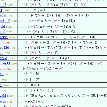
cnn2
⊢
(
𝑁
∈ ℕ → (!‘
𝑁
) = ((!‘(
𝑁
− 1)) ·
𝑁
))
14323
. . . . 5
c1
⊢
(!‘1) = 1
14318
. . . . . . 7
eq2i
⊢
((!‘(
𝑁
− 1)) · (!‘1)) = ((!‘(
𝑁
− 1)) · 1)
7421
. . . . . 6
nm1nn0
⊢
(
𝑁
∈ ℕ → (
𝑁
− 1) ∈ ℕ
)
. . . . . . . . 9
12549
0
ccld
⊢
(
𝑁
∈ ℕ → (!‘(
𝑁
− 1)) ∈ ℕ)
14325
. . . . . . . 8
cnd
⊢
(
𝑁
∈ ℕ → (!‘(
𝑁
− 1)) ∈ ℂ)
12253
. . . . . . 7
lridd
⊢
(
𝑁
∈ ℕ → ((!‘(
𝑁
− 1)) · 1) = (!‘(
𝑁
− 1)))
11230
. . . . . 6
trid
⊢
(
𝑁
∈ ℕ → ((!‘(
𝑁
− 1)) · (!‘1)) = (!‘(
𝑁
− 1)))
2810
. . . . 5
eq12d
⊢
(
𝑁
∈ ℕ → ((!‘
𝑁
) / ((!‘(
𝑁
− 1)) · (!‘1))) = (((!‘(
𝑁
− 
7428
. . . 4
cn
⊢
(
𝑁
∈ ℕ →
𝑁
∈ ℂ)
12245
. . . . 5
ne0d
⊢
(
𝑁
∈ ℕ → (!‘(
𝑁
− 1)) ≠ 0)
12290
. . . . 5
vcan3d
⊢
(
𝑁
∈ ℕ → (((!‘(
𝑁
− 1)) ·
𝑁
) / (!‘(
𝑁
− 1))) =
𝑁
)
12000
. . . 4
qtrd
⊢
(
𝑁
∈ ℕ → (
𝑁
C1) =
𝑁
)
2802
. . 3
n0
⊢
0 ∈ ℕ
. . . . 5
12523
0
⊢
1 ∈ ℤ
12628
. . . . 5
t1
⊢
0 < 1
11740
. . . . . 6
ci
⊢
(1 < 0 ∨ 0 < 1)
879
. . . . 5
val4
⊢
((0 ∈ ℕ
∧ 1 ∈ ℤ ∧ (1 < 0 ∨ 0 < 1)) → (0C1) = 0
. . . . 5
14348
0
p3an
⊢
(0C1) = 0
1490
. . . 4
eq1