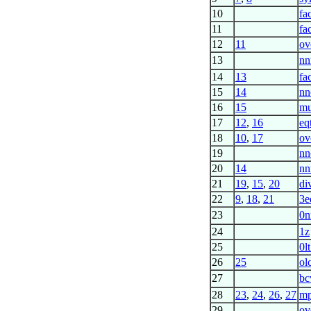
10
fa
11
fa
12
11
ov
13
n
14
13
fa
15
14
nn
16
15
mu
17
12
,
16
eq
18
10
,
17
ov
19
nn
20
14
nn
21
19
,
15
,
20
di
22
9
,
18
,
21
3e
23
0n
24
1z
25
0l
26
25
ol
27
bc
28
23
,
24
,
26
,
27
m
29
ov