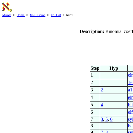
Mirrors
>
Home
>
MPE Home
>
Th. List
> bcn1
Description:
Binomial coeff
Step
Hyp
1
el
2
1e
3
2
a1
4
el
5
4
bi
6
el
7
3
,
5
,
6
sy
8
bc
9
7
,
8
sy