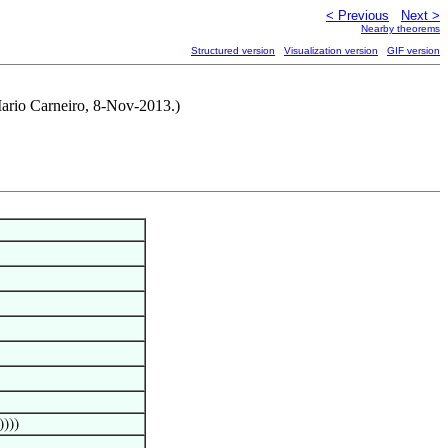
< Previous
Next >
Nearby theorems
Structured version
Visualization version
GIF version
ario Carneiro, 8-Nov-2013.)
))))