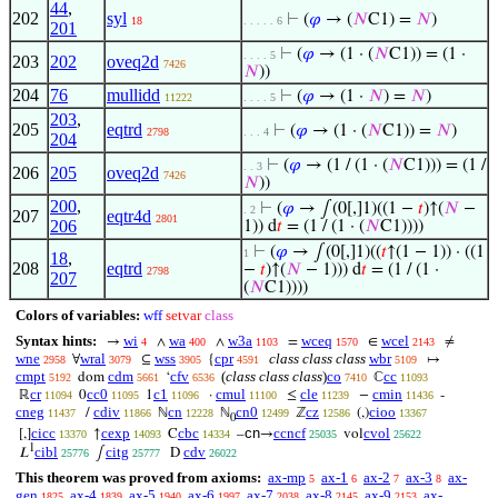
44
,
202
syl
⊢
(
𝜑
→ (
𝑁
C1) =
𝑁
)
18
. . . . . 6
201
⊢
(
𝜑
→ (1 · (
𝑁
C1)) = (1 ·
. . . . 5
203
202
oveq2d
7426
𝑁
))
204
76
mullidd
⊢
(
𝜑
→ (1 ·
𝑁
) =
𝑁
)
11222
. . . . 5
203
,
205
eqtrd
⊢
(
𝜑
→ (1 · (
𝑁
C1)) =
𝑁
)
2798
. . . 4
204
⊢
(
𝜑
→ (1 / (1 · (
𝑁
C1))) = (1 /
. . 3
206
205
oveq2d
7426
𝑁
))
200
,
⊢
(
𝜑
→ ∫(0[,]1)((1 −
𝑡
)↑(
𝑁
−
. 2
207
eqtr4d
2801
206
1)) d
𝑡
= (1 / (1 · (
𝑁
C1))))
⊢
(
𝜑
→ ∫(0[,]1)((
𝑡
↑(1 − 1)) · ((1
1
18
,
208
eqtrd
−
𝑡
)↑(
𝑁
− 1))) d
𝑡
= (1 / (1 ·
2798
207
(
𝑁
C1))))
Colors of variables:
wff
setvar
class
Syntax hints:
wi
wa
w3a
wceq
wcel
→
∧
∧
=
∈
≠
4
400
1103
1570
2143
wne
wral
wss
cpr
class class class
wbr
∀
⊆
{
↦
2958
3079
3905
4591
5109
cmpt
cdm
cfv
(
class class class
)
co
cc
dom
‘
ℂ
5192
5661
6536
7410
11093
cr
cc0
c1
cmul
cle
cmin
ℝ
0
1
·
≤
−
-
11094
11095
11096
11100
11239
11436
cneg
cdiv
cn
cn0
cz
cioo
/
ℕ
ℕ
ℤ
(,)
11437
11866
12228
12499
12586
13367
0
cicc
cexp
cbc
cn
ccncf
cvol
[,]
↑
C
–
→
vol
13370
14093
14334
25035
25622
1
cibl
citg
cdv
𝐿
∫
D
25776
25777
26022
This theorem was proved from axioms:
ax-mp
ax-1
ax-2
ax-3
ax-
5
6
7
8
gen
ax-4
ax-5
ax-6
ax-7
ax-8
ax-9
ax-
1825
1839
1940
1997
2038
2145
2153