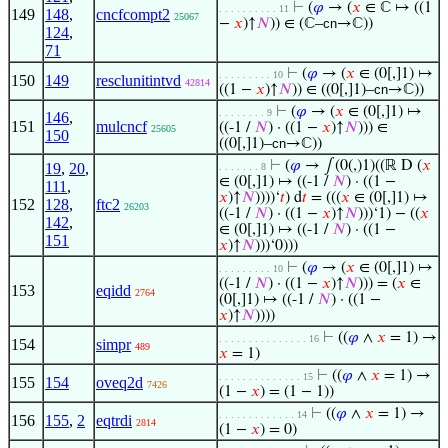
⊢
(
𝜑
→ (
𝑥
∈ ℂ ↦ ((1
. . . . . . . . . . 11
149
148
,
cncfcompt2
25067
−
𝑥
)↑
𝑁
)) ∈ (ℂ–
cn
→ℂ))
124
,
71
⊢
(
𝜑
→ (
𝑥
∈ (0[,]1) ↦
. . . . . . . . . 10
150
149
resclunitintvd
42814
((1 −
𝑥
)↑
𝑁
)) ∈ ((0[,]1)–
cn
→ℂ))
⊢
(
𝜑
→ (
𝑥
∈ (0[,]1) ↦
. . . . . . . . 9
146
,
151
mulcncf
((-1 /
𝑁
) · ((1 −
𝑥
)↑
𝑁
))) ∈
25605
150
((0[,]1)–
cn
→ℂ))
⊢
(
𝜑
→ ∫(0(,)1)((ℝ D (
𝑥
19
,
20
,
. . . . . . . 8
∈ (0[,]1) ↦ ((-1 /
𝑁
) · ((1 −
111
,
𝑥
)↑
𝑁
))))‘
𝑡
) d
𝑡
= (((
𝑥
∈ (0[,]1) ↦
152
128
,
ftc2
26203
((-1 /
𝑁
) · ((1 −
𝑥
)↑
𝑁
)))‘1) − ((
𝑥
142
,
∈ (0[,]1) ↦ ((-1 /
𝑁
) · ((1 −
151
𝑥
)↑
𝑁
)))‘0)))
⊢
(
𝜑
→ (
𝑥
∈ (0[,]1) ↦
. . . . . . . . . 10
((-1 /
𝑁
) · ((1 −
𝑥
)↑
𝑁
))) = (
𝑥
∈
153
eqidd
2764
(0[,]1) ↦ ((-1 /
𝑁
) · ((1 −
𝑥
)↑
𝑁
))))
⊢
((
𝜑
∧
𝑥
= 1) →
. . . . . . . . . . . . . . . 16
154
simpr
489
𝑥
= 1)
⊢
((
𝜑
∧
𝑥
= 1) →
. . . . . . . . . . . . . . 15
155
154
oveq2d
7426
(1 −
𝑥
) = (1 − 1))
⊢
((
𝜑
∧
𝑥
= 1) →
. . . . . . . . . . . . . 14
156
155
,
2
eqtrdi
2814
(1 −
𝑥
) = 0)