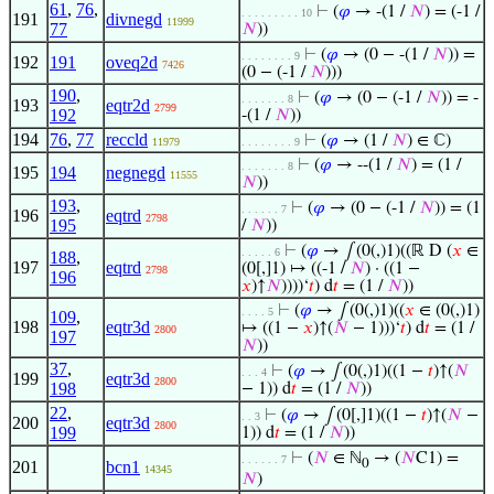
61
,
76
,
⊢
(
𝜑
→ -(1 /
𝑁
) = (-1 /
. . . . . . . . . 10
191
divnegd
11999
77
𝑁
))
⊢
(
𝜑
→ (0 − -(1 /
𝑁
)) =
. . . . . . . . 9
192
191
oveq2d
7426
(0 − (-1 /
𝑁
)))
190
,
⊢
(
𝜑
→ (0 − (-1 /
𝑁
)) = -
. . . . . . . 8
193
eqtr2d
2799
192
-(1 /
𝑁
))
194
76
,
77
reccld
⊢
(
𝜑
→ (1 /
𝑁
) ∈ ℂ)
11979
. . . . . . . . 9
⊢
(
𝜑
→ --(1 /
𝑁
) = (1 /
. . . . . . . 8
195
194
negnegd
11555
𝑁
))
193
,
⊢
(
𝜑
→ (0 − (-1 /
𝑁
)) = (1
. . . . . . 7
196
eqtrd
2798
195
/
𝑁
))
⊢
(
𝜑
→ ∫(0(,)1)((ℝ D (
𝑥
∈
. . . . . 6
188
,
197
eqtrd
(0[,]1) ↦ ((-1 /
𝑁
) · ((1 −
2798
196
𝑥
)↑
𝑁
))))‘
𝑡
) d
𝑡
= (1 /
𝑁
))
⊢
(
𝜑
→ ∫(0(,)1)((
𝑥
∈ (0(,)1)
. . . . 5
109
,
198
eqtr3d
↦ ((1 −
𝑥
)↑(
𝑁
− 1)))‘
𝑡
) d
𝑡
= (1 /
2800
197
𝑁
))
37
,
⊢
(
𝜑
→ ∫(0(,)1)((1 −
𝑡
)↑(
𝑁
. . . 4
199
eqtr3d
2800
198
− 1)) d
𝑡
= (1 /
𝑁
))
22
,
⊢
(
𝜑
→ ∫(0[,]1)((1 −
𝑡
)↑(
𝑁
−
. . 3
200
eqtr3d
2800
199
1)) d
𝑡
= (1 /
𝑁
))
⊢
(
𝑁
∈ ℕ
→ (
𝑁
C1) =
. . . . . . 7
0
201
bcn1
14345
𝑁
)