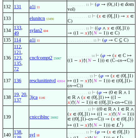
⊢
(
𝜑
→ (0(,)1) ∈ dom
. . . . . . . . . . 11
132
131
a1i
11
vol)
⊢
(
𝑥
∈ (0[,]1) →
𝑥
∈
. . . . . . . . . . . 12
133
elunitcn
13490
ℂ)
133
,
⊢
((
𝜑
∧
𝑥
∈ (0[,]1))
. . . . . . . . . . 11
134
sylan2
604
49
→ ((1 −
𝑥
)↑(
𝑁
− 1)) ∈ ℂ)
135
114
a1i
⊢
(
𝜑
→ ℂ ⊆ ℂ)
11
. . . . . . . . . . . . . . 15
112
,
121
,
⊢
(
𝜑
→ (
𝑥
∈ ℂ ↦
. . . . . . . . . . . . . 14
136
123
,
cncfcompt2
25067
((1 −
𝑥
)↑(
𝑁
− 1))) ∈ (ℂ–
cn
→ℂ))
135
,
72
⊢
(
𝜑
→ (
𝑥
∈ (0[,]1)
. . . . . . . . . . . . 13
137
136
resclunitintvd
↦ ((1 −
𝑥
)↑(
𝑁
− 1))) ∈ ((0[,]1)–
42814
cn
→ℂ))
⊢
(
𝜑
→ (0 ∈ ℝ ∧ 1
. . . . . . . . . . . 12
19
,
20
,
138
3jca
∈ ℝ ∧ (
𝑥
∈ (0[,]1) ↦ ((1 −
1146
137
𝑥
)↑(
𝑁
− 1))) ∈ ((0[,]1)–
cn
→ℂ)))
⊢
((0 ∈ ℝ ∧ 1 ∈ ℝ ∧
. . . . . . . . . . . 12
(
𝑥
∈ (0[,]1) ↦ ((1 −
𝑥
)↑(
𝑁
− 1)))
139
cnicciblnc
26002
∈ ((0[,]1)–
cn
→ℂ)) → (
𝑥
∈ (0[,]1)
1
↦ ((1 −
𝑥
)↑(
𝑁
− 1))) ∈ 𝐿
)
138
,
⊢
(
𝜑
→ (
𝑥
∈ (0[,]1)
. . . . . . . . . . 11
140
syl
18
1
139