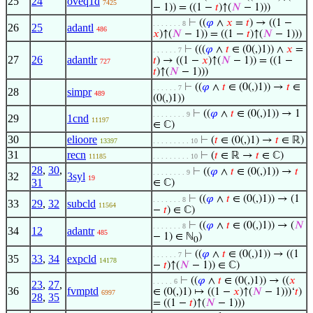
25
24
oveq1d
7425
− 1)) = ((1 −
𝑡
)↑(
𝑁
− 1)))
⊢
((
𝜑
∧
𝑥
=
𝑡
) → ((1 −
. . . . . . . 8
26
25
adantl
486
𝑥
)↑(
𝑁
− 1)) = ((1 −
𝑡
)↑(
𝑁
− 1)))
⊢
(((
𝜑
∧
𝑡
∈ (0(,)1)) ∧
𝑥
=
. . . . . . 7
27
26
adantlr
𝑡
) → ((1 −
𝑥
)↑(
𝑁
− 1)) = ((1 −
727
𝑡
)↑(
𝑁
− 1)))
⊢
((
𝜑
∧
𝑡
∈ (0(,)1)) →
𝑡
∈
. . . . . . 7
28
simpr
489
(0(,)1))
⊢
((
𝜑
∧
𝑡
∈ (0(,)1)) → 1
. . . . . . . . 9
29
1cnd
11197
∈ ℂ)
30
elioore
⊢
(
𝑡
∈ (0(,)1) →
𝑡
∈ ℝ)
13397
. . . . . . . . . 10
31
recn
⊢
(
𝑡
∈ ℝ →
𝑡
∈ ℂ)
11185
. . . . . . . . . 10
28
,
30
,
⊢
((
𝜑
∧
𝑡
∈ (0(,)1)) →
𝑡
. . . . . . . . 9
32
3syl
19
31
∈ ℂ)
⊢
((
𝜑
∧
𝑡
∈ (0(,)1)) → (1
. . . . . . . 8
33
29
,
32
subcld
11564
−
𝑡
) ∈ ℂ)
⊢
((
𝜑
∧
𝑡
∈ (0(,)1)) → (
𝑁
. . . . . . . 8
34
12
adantr
485
− 1) ∈ ℕ
)
0
⊢
((
𝜑
∧
𝑡
∈ (0(,)1)) → ((1
. . . . . . 7
35
33
,
34
expcld
14178
−
𝑡
)↑(
𝑁
− 1)) ∈ ℂ)
⊢
((
𝜑
∧
𝑡
∈ (0(,)1)) → ((
𝑥
. . . . . 6
23
,
27
,
36
fvmptd
∈ (0(,)1) ↦ ((1 −
𝑥
)↑(
𝑁
− 1)))‘
𝑡
)
6997
28
,
35
= ((1 −
𝑡
)↑(
𝑁
− 1)))