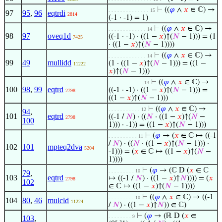
⊢
((
𝜑
∧
𝑥
∈ ℂ) →
. . . . . . . . . . . . . . 15
97
95
,
96
eqtrdi
2814
(-1 · -1) = 1)
⊢
((
𝜑
∧
𝑥
∈ ℂ) →
. . . . . . . . . . . . . 14
98
97
oveq1d
((-1 · -1) · ((1 −
𝑥
)↑(
𝑁
− 1))) = (1
7425
· ((1 −
𝑥
)↑(
𝑁
− 1))))
⊢
((
𝜑
∧
𝑥
∈ ℂ) →
. . . . . . . . . . . . . 14
99
49
mullidd
(1 · ((1 −
𝑥
)↑(
𝑁
− 1))) = ((1 −
11222
𝑥
)↑(
𝑁
− 1)))
⊢
((
𝜑
∧
𝑥
∈ ℂ) →
. . . . . . . . . . . . 13
100
98
,
99
eqtrd
((-1 · -1) · ((1 −
𝑥
)↑(
𝑁
− 1))) =
2798
((1 −
𝑥
)↑(
𝑁
− 1)))
⊢
((
𝜑
∧
𝑥
∈ ℂ) →
. . . . . . . . . . . 12
94
,
101
eqtrd
((-1 /
𝑁
) · ((
𝑁
· ((1 −
𝑥
)↑(
𝑁
−
2798
100
1))) · -1)) = ((1 −
𝑥
)↑(
𝑁
− 1)))
⊢
(
𝜑
→ (
𝑥
∈ ℂ ↦ ((-1
. . . . . . . . . . 11
/
𝑁
) · ((
𝑁
· ((1 −
𝑥
)↑(
𝑁
− 1))) ·
102
101
mpteq2dva
5204
-1))) = (
𝑥
∈ ℂ ↦ ((1 −
𝑥
)↑(
𝑁
−
1))))
⊢
(
𝜑
→ (ℂ D (
𝑥
∈ ℂ
. . . . . . . . . 10
79
,
103
eqtrd
↦ ((-1 /
𝑁
) · ((1 −
𝑥
)↑
𝑁
)))) = (
𝑥
2798
102
∈ ℂ ↦ ((1 −
𝑥
)↑(
𝑁
− 1))))
⊢
((
𝜑
∧
𝑥
∈ ℂ) → ((-1
. . . . . . . . . 10
104
80
,
46
mulcld
11224
/
𝑁
) · ((1 −
𝑥
)↑
𝑁
)) ∈ ℂ)
⊢
(
𝜑
→ (ℝ D (
𝑥
∈
. . . . . . . . 9
103
,