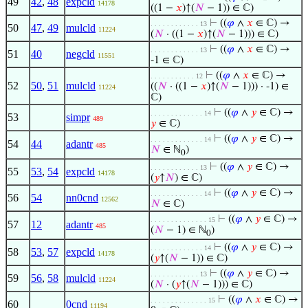
49
42
,
48
expcld
14178
((1 −
𝑥
)↑(
𝑁
− 1)) ∈ ℂ)
⊢
((
𝜑
∧
𝑥
∈ ℂ) →
. . . . . . . . . . . . 13
50
47
,
49
mulcld
11224
(
𝑁
· ((1 −
𝑥
)↑(
𝑁
− 1))) ∈ ℂ)
⊢
((
𝜑
∧
𝑥
∈ ℂ) →
. . . . . . . . . . . . 13
51
40
negcld
11551
-1 ∈ ℂ)
⊢
((
𝜑
∧
𝑥
∈ ℂ) →
. . . . . . . . . . . 12
52
50
,
51
mulcld
((
𝑁
· ((1 −
𝑥
)↑(
𝑁
− 1))) · -1) ∈
11224
ℂ)
⊢
((
𝜑
∧
𝑦
∈ ℂ) →
. . . . . . . . . . . . . 14
53
simpr
489
𝑦
∈ ℂ)
⊢
((
𝜑
∧
𝑦
∈ ℂ) →
. . . . . . . . . . . . . 14
54
44
adantr
485
𝑁
∈ ℕ
)
0
⊢
((
𝜑
∧
𝑦
∈ ℂ) →
. . . . . . . . . . . . 13
55
53
,
54
expcld
14178
(
𝑦
↑
𝑁
) ∈ ℂ)
⊢
((
𝜑
∧
𝑦
∈ ℂ) →
. . . . . . . . . . . . . 14
56
54
nn0cnd
12562
𝑁
∈ ℂ)
⊢
((
𝜑
∧
𝑦
∈ ℂ) →
. . . . . . . . . . . . . . 15
57
12
adantr
485
(
𝑁
− 1) ∈ ℕ
)
0
⊢
((
𝜑
∧
𝑦
∈ ℂ) →
. . . . . . . . . . . . . 14
58
53
,
57
expcld
14178
(
𝑦
↑(
𝑁
− 1)) ∈ ℂ)
⊢
((
𝜑
∧
𝑦
∈ ℂ) →
. . . . . . . . . . . . 13
59
56
,
58
mulcld
11224
(
𝑁
· (
𝑦
↑(
𝑁
− 1))) ∈ ℂ)
⊢
((
𝜑
∧
𝑥
∈ ℂ) →
. . . . . . . . . . . . . . 15
60
0cnd
11194