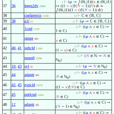
⊢
(
𝜑
→ ∫(0(,)1)((
𝑥
∈ (0(,)1)
. . . . 5
37
36
itgeq2dv
↦ ((1 −
𝑥
)↑(
𝑁
− 1)))‘
𝑡
) d
𝑡
=
25941
∫(0(,)1)((1 −
𝑡
)↑(
𝑁
− 1)) d
𝑡
)
38
cnelprrecn
⊢
ℂ ∈ {ℝ, ℂ}
11188
. . . . . . . . . . . . 13
39
38
a1i
⊢
(
𝜑
→ ℂ ∈ {ℝ, ℂ})
11
. . . . . . . . . . . 12
⊢
((
𝜑
∧
𝑥
∈ ℂ) →
. . . . . . . . . . . . . 14
40
1cnd
11197
1 ∈ ℂ)
⊢
((
𝜑
∧
𝑥
∈ ℂ) →
. . . . . . . . . . . . . 14
41
simpr
489
𝑥
∈ ℂ)
⊢
((
𝜑
∧
𝑥
∈ ℂ) →
. . . . . . . . . . . . 13
42
40
,
41
subcld
11564
(1 −
𝑥
) ∈ ℂ)
⊢
(
𝑁
∈ ℕ →
𝑁
∈
. . . . . . . . . . . . . . 15
43
nnnn0
12506
ℕ
)
0
44
10
,
43
syl
⊢
(
𝜑
→
𝑁
∈ ℕ
)
. . . . . . . . . . . . . 14
18
0
⊢
((
𝜑
∧
𝑥
∈ ℂ) →
. . . . . . . . . . . . 13
45
44
adantr
485
𝑁
∈ ℕ
)
0
⊢
((
𝜑
∧
𝑥
∈ ℂ) →
. . . . . . . . . . . 12
46
42
,
45
expcld
14178
((1 −
𝑥
)↑
𝑁
) ∈ ℂ)
⊢
((
𝜑
∧
𝑥
∈ ℂ) →
. . . . . . . . . . . . . 14
47
45
nn0cnd
12562
𝑁
∈ ℂ)
⊢
((
𝜑
∧
𝑥
∈ ℂ) →
. . . . . . . . . . . . . . 15
48
12
adantr
485
(
𝑁
− 1) ∈ ℕ
)
0
⊢
((
𝜑
∧
𝑥
∈ ℂ) →
. . . . . . . . . . . . . 14