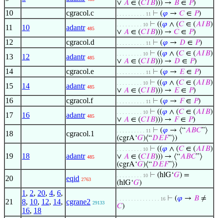
∨
𝐴
∈ (
𝐶
𝐼
𝐵
))) →
𝐵
∈
𝑃
)
10
cgracol.c
⊢
(
𝜑
→
𝐶
∈
𝑃
)
. . . . . . . . . . 11
⊢
((
𝜑
∧ (
𝐶
∈ (
𝐴
𝐼
𝐵
)
. . . . . . . . . 10
11
10
adantr
485
∨
𝐴
∈ (
𝐶
𝐼
𝐵
))) →
𝐶
∈
𝑃
)
12
cgracol.d
⊢
(
𝜑
→
𝐷
∈
𝑃
)
. . . . . . . . . . 11
⊢
((
𝜑
∧ (
𝐶
∈ (
𝐴
𝐼
𝐵
)
. . . . . . . . . 10
13
12
adantr
485
∨
𝐴
∈ (
𝐶
𝐼
𝐵
))) →
𝐷
∈
𝑃
)
14
cgracol.e
⊢
(
𝜑
→
𝐸
∈
𝑃
)
. . . . . . . . . . 11
⊢
((
𝜑
∧ (
𝐶
∈ (
𝐴
𝐼
𝐵
)
. . . . . . . . . 10
15
14
adantr
485
∨
𝐴
∈ (
𝐶
𝐼
𝐵
))) →
𝐸
∈
𝑃
)
16
cgracol.f
⊢
(
𝜑
→
𝐹
∈
𝑃
)
. . . . . . . . . . 11
⊢
((
𝜑
∧ (
𝐶
∈ (
𝐴
𝐼
𝐵
)
. . . . . . . . . 10
17
16
adantr
485
∨
𝐴
∈ (
𝐶
𝐼
𝐵
))) →
𝐹
∈
𝑃
)
⊢
(
𝜑
→ ⟨“
𝐴
𝐵
𝐶
”⟩
. . . . . . . . . . 11
18
cgracol.1
(cgrA‘
𝐺
)⟨“
𝐷
𝐸
𝐹
”⟩)
⊢
((
𝜑
∧ (
𝐶
∈ (
𝐴
𝐼
𝐵
)
. . . . . . . . . 10
19
18
adantr
∨
𝐴
∈ (
𝐶
𝐼
𝐵
))) → ⟨“
𝐴
𝐵
𝐶
”⟩
485
(cgrA‘
𝐺
)⟨“
𝐷
𝐸
𝐹
”⟩)
⊢
(hlG‘
𝐺
) =
. . . . . . . . . 10
20
eqid
2763
(hlG‘
𝐺
)
1
,
2
,
20
,
4
,
6
,
⊢
(
𝜑
→
𝐵
≠
. . . . . . . . . . . . . . . 16
21
8
,
10
,
12
,
14
,
cgrane2
29133
𝐶
)
16
,
18