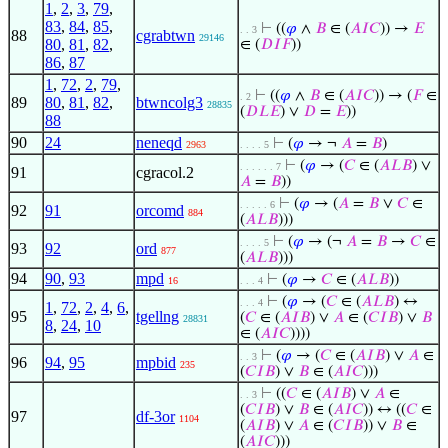
1
,
2
,
3
,
79
,
83
,
84
,
85
,
⊢
((
𝜑
∧
𝐵
∈ (
𝐴
𝐼
𝐶
)) →
𝐸
. . 3
88
cgrabtwn
29146
80
,
81
,
82
,
∈ (
𝐷
𝐼
𝐹
))
86
,
87
1
,
72
,
2
,
79
,
⊢
((
𝜑
∧
𝐵
∈ (
𝐴
𝐼
𝐶
)) → (
𝐹
∈
. 2
89
80
,
81
,
82
,
btwncolg3
28835
(
𝐷
𝐿
𝐸
) ∨
𝐷
=
𝐸
))
88
90
24
neneqd
⊢
(
𝜑
→ ¬
𝐴
=
𝐵
)
2963
. . . . 5
⊢
(
𝜑
→ (
𝐶
∈ (
𝐴
𝐿
𝐵
) ∨
. . . . . . 7
91
cgracol.2
𝐴
=
𝐵
))
⊢
(
𝜑
→ (
𝐴
=
𝐵
∨
𝐶
∈
. . . . . 6
92
91
orcomd
884
(
𝐴
𝐿
𝐵
)))
⊢
(
𝜑
→ (¬
𝐴
=
𝐵
→
𝐶
∈
. . . . 5
93
92
ord
877
(
𝐴
𝐿
𝐵
)))
94
90
,
93
mpd
⊢
(
𝜑
→
𝐶
∈ (
𝐴
𝐿
𝐵
))
16
. . . 4
⊢
(
𝜑
→ (
𝐶
∈ (
𝐴
𝐿
𝐵
) ↔
. . . 4
1
,
72
,
2
,
4
,
6
,
95
tgellng
(
𝐶
∈ (
𝐴
𝐼
𝐵
) ∨
𝐴
∈ (
𝐶
𝐼
𝐵
) ∨
𝐵
28831
8
,
24
,
10
∈ (
𝐴
𝐼
𝐶
))))
⊢
(
𝜑
→ (
𝐶
∈ (
𝐴
𝐼
𝐵
) ∨
𝐴
∈
. . 3
96
94
,
95
mpbid
235
(
𝐶
𝐼
𝐵
) ∨
𝐵
∈ (
𝐴
𝐼
𝐶
)))
⊢
((
𝐶
∈ (
𝐴
𝐼
𝐵
) ∨
𝐴
∈
. . 3
(
𝐶
𝐼
𝐵
) ∨
𝐵
∈ (
𝐴
𝐼
𝐶
)) ↔ ((
𝐶
∈
97
df-3or
1104
(
𝐴
𝐼
𝐵
) ∨
𝐴
∈ (
𝐶
𝐼
𝐵
)) ∨
𝐵
∈
(
𝐴
𝐼
𝐶
)))