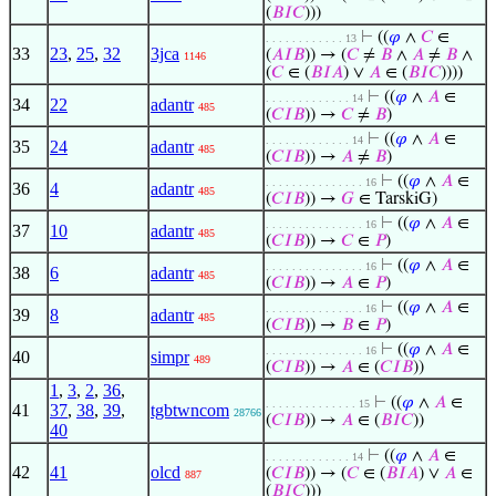
(
𝐵
𝐼
𝐶
)))
⊢
((
𝜑
∧
𝐶
∈
. . . . . . . . . . . . 13
33
23
,
25
,
32
3jca
(
𝐴
𝐼
𝐵
)) → (
𝐶
≠
𝐵
∧
𝐴
≠
𝐵
∧
1146
(
𝐶
∈ (
𝐵
𝐼
𝐴
) ∨
𝐴
∈ (
𝐵
𝐼
𝐶
))))
⊢
((
𝜑
∧
𝐴
∈
. . . . . . . . . . . . . 14
34
22
adantr
485
(
𝐶
𝐼
𝐵
)) →
𝐶
≠
𝐵
)
⊢
((
𝜑
∧
𝐴
∈
. . . . . . . . . . . . . 14
35
24
adantr
485
(
𝐶
𝐼
𝐵
)) →
𝐴
≠
𝐵
)
⊢
((
𝜑
∧
𝐴
∈
. . . . . . . . . . . . . . . 16
36
4
adantr
485
(
𝐶
𝐼
𝐵
)) →
𝐺
∈ TarskiG)
⊢
((
𝜑
∧
𝐴
∈
. . . . . . . . . . . . . . . 16
37
10
adantr
485
(
𝐶
𝐼
𝐵
)) →
𝐶
∈
𝑃
)
⊢
((
𝜑
∧
𝐴
∈
. . . . . . . . . . . . . . . 16
38
6
adantr
485
(
𝐶
𝐼
𝐵
)) →
𝐴
∈
𝑃
)
⊢
((
𝜑
∧
𝐴
∈
. . . . . . . . . . . . . . . 16
39
8
adantr
485
(
𝐶
𝐼
𝐵
)) →
𝐵
∈
𝑃
)
⊢
((
𝜑
∧
𝐴
∈
. . . . . . . . . . . . . . . 16
40
simpr
489
(
𝐶
𝐼
𝐵
)) →
𝐴
∈ (
𝐶
𝐼
𝐵
))
1
,
3
,
2
,
36
,
⊢
((
𝜑
∧
𝐴
∈
. . . . . . . . . . . . . . 15
41
37
,
38
,
39
,
tgbtwncom
28766
(
𝐶
𝐼
𝐵
)) →
𝐴
∈ (
𝐵
𝐼
𝐶
))
40
⊢
((
𝜑
∧
𝐴
∈
. . . . . . . . . . . . . 14
42
41
olcd
(
𝐶
𝐼
𝐵
)) → (
𝐶
∈ (
𝐵
𝐼
𝐴
) ∨
𝐴
∈
887
(
𝐵
𝐼
𝐶
)))