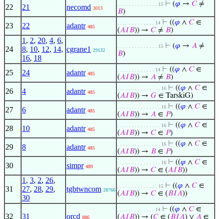
⊢
(
𝜑
→
𝐶
≠
. . . . . . . . . . . . . . 15
22
21
necomd
3013
𝐵
)
⊢
((
𝜑
∧
𝐶
∈
. . . . . . . . . . . . . 14
23
22
adantr
485
(
𝐴
𝐼
𝐵
)) →
𝐶
≠
𝐵
)
1
,
2
,
20
,
4
,
6
,
⊢
(
𝜑
→
𝐴
≠
. . . . . . . . . . . . . . 15
24
8
,
10
,
12
,
14
,
cgrane1
29132
𝐵
)
16
,
18
⊢
((
𝜑
∧
𝐶
∈
. . . . . . . . . . . . . 14
25
24
adantr
485
(
𝐴
𝐼
𝐵
)) →
𝐴
≠
𝐵
)
⊢
((
𝜑
∧
𝐶
∈
. . . . . . . . . . . . . . . 16
26
4
adantr
485
(
𝐴
𝐼
𝐵
)) →
𝐺
∈ TarskiG)
⊢
((
𝜑
∧
𝐶
∈
. . . . . . . . . . . . . . . 16
27
6
adantr
485
(
𝐴
𝐼
𝐵
)) →
𝐴
∈
𝑃
)
⊢
((
𝜑
∧
𝐶
∈
. . . . . . . . . . . . . . . 16
28
10
adantr
485
(
𝐴
𝐼
𝐵
)) →
𝐶
∈
𝑃
)
⊢
((
𝜑
∧
𝐶
∈
. . . . . . . . . . . . . . . 16
29
8
adantr
485
(
𝐴
𝐼
𝐵
)) →
𝐵
∈
𝑃
)
⊢
((
𝜑
∧
𝐶
∈
. . . . . . . . . . . . . . . 16
30
simpr
489
(
𝐴
𝐼
𝐵
)) →
𝐶
∈ (
𝐴
𝐼
𝐵
))
1
,
3
,
2
,
26
,
⊢
((
𝜑
∧
𝐶
∈
. . . . . . . . . . . . . . 15
31
27
,
28
,
29
,
tgbtwncom
28766
(
𝐴
𝐼
𝐵
)) →
𝐶
∈ (
𝐵
𝐼
𝐴
))
30
⊢
((
𝜑
∧
𝐶
∈
. . . . . . . . . . . . . 14
32
31
orcd
(
𝐴
𝐼
𝐵
)) → (
𝐶
∈ (
𝐵
𝐼
𝐴
) ∨
𝐴
∈
886