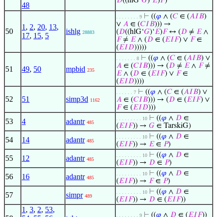
𝐷
((hlG‘
𝐺
)‘
𝐸
)
𝐹
)
48
⊢
((
𝜑
∧ (
𝐶
∈ (
𝐴
𝐼
𝐵
)
. . . . . . . . 9
∨
𝐴
∈ (
𝐶
𝐼
𝐵
))) →
1
,
2
,
20
,
13
,
50
ishlg
(
𝐷
((hlG‘
𝐺
)‘
𝐸
)
𝐹
↔ (
𝐷
≠
𝐸
∧
28883
17
,
15
,
5
𝐹
≠
𝐸
∧ (
𝐷
∈ (
𝐸
𝐼
𝐹
) ∨
𝐹
∈
(
𝐸
𝐼
𝐷
)))))
⊢
((
𝜑
∧ (
𝐶
∈ (
𝐴
𝐼
𝐵
) ∨
. . . . . . . 8
𝐴
∈ (
𝐶
𝐼
𝐵
))) → (
𝐷
≠
𝐸
∧
𝐹
≠
51
49
,
50
mpbid
235
𝐸
∧ (
𝐷
∈ (
𝐸
𝐼
𝐹
) ∨
𝐹
∈
(
𝐸
𝐼
𝐷
))))
⊢
((
𝜑
∧ (
𝐶
∈ (
𝐴
𝐼
𝐵
) ∨
. . . . . . 7
52
51
simp3d
𝐴
∈ (
𝐶
𝐼
𝐵
))) → (
𝐷
∈ (
𝐸
𝐼
𝐹
) ∨
1162
𝐹
∈ (
𝐸
𝐼
𝐷
)))
⊢
((
𝜑
∧
𝐷
∈
. . . . . . . . . 10
53
4
adantr
485
(
𝐸
𝐼
𝐹
)) →
𝐺
∈ TarskiG)
⊢
((
𝜑
∧
𝐷
∈
. . . . . . . . . 10
54
14
adantr
485
(
𝐸
𝐼
𝐹
)) →
𝐸
∈
𝑃
)
⊢
((
𝜑
∧
𝐷
∈
. . . . . . . . . 10
55
12
adantr
485
(
𝐸
𝐼
𝐹
)) →
𝐷
∈
𝑃
)
⊢
((
𝜑
∧
𝐷
∈
. . . . . . . . . 10
56
16
adantr
485
(
𝐸
𝐼
𝐹
)) →
𝐹
∈
𝑃
)
⊢
((
𝜑
∧
𝐷
∈
. . . . . . . . . 10
57
simpr
489
(
𝐸
𝐼
𝐹
)) →
𝐷
∈ (
𝐸
𝐼
𝐹
))
1
,
3
,
2
,
53
,
⊢
((
𝜑
∧
𝐷
∈ (
𝐸
𝐼
𝐹
))
. . . . . . . . 9