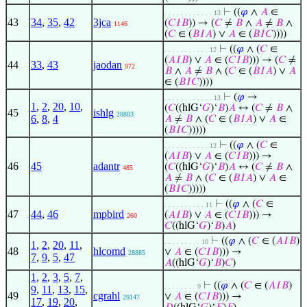
⊢
((
𝜑
∧
𝐴
∈
. . . . . . . . . . . . 13
43
34
,
35
,
42
3jca
(
𝐶
𝐼
𝐵
)) → (
𝐶
≠
𝐵
∧
𝐴
≠
𝐵
∧
1146
(
𝐶
∈ (
𝐵
𝐼
𝐴
) ∨
𝐴
∈ (
𝐵
𝐼
𝐶
))))
⊢
((
𝜑
∧ (
𝐶
∈
. . . . . . . . . . . 12
(
𝐴
𝐼
𝐵
) ∨
𝐴
∈ (
𝐶
𝐼
𝐵
))) → (
𝐶
≠
44
33
,
43
jaodan
972
𝐵
∧
𝐴
≠
𝐵
∧ (
𝐶
∈ (
𝐵
𝐼
𝐴
) ∨
𝐴
∈ (
𝐵
𝐼
𝐶
))))
⊢
(
𝜑
→
. . . . . . . . . . . . 13
1
,
2
,
20
,
10
,
(
𝐶
((hlG‘
𝐺
)‘
𝐵
)
𝐴
↔ (
𝐶
≠
𝐵
∧
45
ishlg
28883
6
,
8
,
4
𝐴
≠
𝐵
∧ (
𝐶
∈ (
𝐵
𝐼
𝐴
) ∨
𝐴
∈
(
𝐵
𝐼
𝐶
)))))
⊢
((
𝜑
∧ (
𝐶
∈
. . . . . . . . . . . 12
(
𝐴
𝐼
𝐵
) ∨
𝐴
∈ (
𝐶
𝐼
𝐵
))) →
46
45
adantr
(
𝐶
((hlG‘
𝐺
)‘
𝐵
)
𝐴
↔ (
𝐶
≠
𝐵
∧
485
𝐴
≠
𝐵
∧ (
𝐶
∈ (
𝐵
𝐼
𝐴
) ∨
𝐴
∈
(
𝐵
𝐼
𝐶
)))))
⊢
((
𝜑
∧ (
𝐶
∈
. . . . . . . . . . 11
47
44
,
46
mpbird
(
𝐴
𝐼
𝐵
) ∨
𝐴
∈ (
𝐶
𝐼
𝐵
))) →
260
𝐶
((hlG‘
𝐺
)‘
𝐵
)
𝐴
)
⊢
((
𝜑
∧ (
𝐶
∈ (
𝐴
𝐼
𝐵
)
. . . . . . . . . 10
1
,
2
,
20
,
11
,
48
hlcomd
∨
𝐴
∈ (
𝐶
𝐼
𝐵
))) →
28885
7
,
9
,
5
,
47
𝐴
((hlG‘
𝐺
)‘
𝐵
)
𝐶
)
1
,
2
,
3
,
5
,
7
,
⊢
((
𝜑
∧ (
𝐶
∈ (
𝐴
𝐼
𝐵
)
. . . . . . . . 9
9
,
11
,
13
,
15
,
49
cgrahl
∨
𝐴
∈ (
𝐶
𝐼
𝐵
))) →
29147
17
,
19
,
20
,