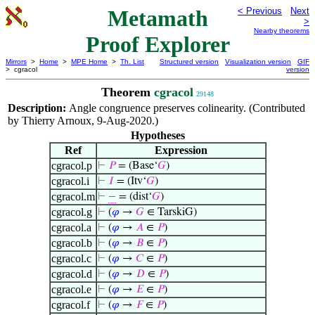
Metamath
< Previous
Next
>
Nearby theorems
Proof Explorer
Mirrors
>
Home
>
MPE Home
>
Th. List
Structured version
Visualization version
GIF
> cgracol
version
Theorem
cgracol
29148
Description:
Angle congruence preserves colinearity. (Contributed
by Thierry Arnoux, 9-Aug-2020.)
Hypotheses
Ref
Expression
cgracol.p
⊢
𝑃
= (Base‘
𝐺
)
cgracol.i
⊢
𝐼
= (Itv‘
𝐺
)
cgracol.m
⊢
−
= (dist‘
𝐺
)
cgracol.g
⊢
(
𝜑
→
𝐺
∈ TarskiG)
cgracol.a
⊢
(
𝜑
→
𝐴
∈
𝑃
)
cgracol.b
⊢
(
𝜑
→
𝐵
∈
𝑃
)
cgracol.c
⊢
(
𝜑
→
𝐶
∈
𝑃
)
cgracol.d
⊢
(
𝜑
→
𝐷
∈
𝑃
)
cgracol.e
⊢
(
𝜑
→
𝐸
∈
𝑃
)
cgracol.f
⊢
(
𝜑
→
𝐹
∈
𝑃
)