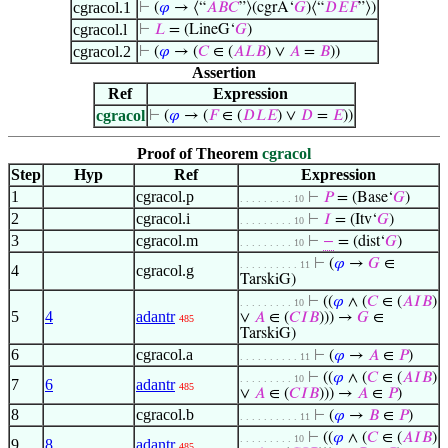
cgracol.1
⊢
(
𝜑
→ ⟨“
𝐴
𝐵
𝐶
”⟩(cgrA‘
𝐺
)⟨“
𝐷
𝐸
𝐹
”⟩)
cgracol.l
⊢
𝐿
= (LineG‘
𝐺
)
cgracol.2
⊢
(
𝜑
→ (
𝐶
∈ (
𝐴
𝐿
𝐵
) ∨
𝐴
=
𝐵
))
Assertion
Ref
Expression
cgracol
⊢
(
𝜑
→ (
𝐹
∈ (
𝐷
𝐿
𝐸
) ∨
𝐷
=
𝐸
))
Proof of Theorem
cgracol
Step
Hyp
Ref
Expression
1
cgracol.p
⊢
𝑃
= (Base‘
𝐺
)
. . . . . . . . . 10
2
cgracol.i
⊢
𝐼
= (Itv‘
𝐺
)
. . . . . . . . . 10
3
cgracol.m
⊢
−
= (dist‘
𝐺
)
. . . . . . . . . 10
⊢
(
𝜑
→
𝐺
∈
. . . . . . . . . . 11
4
cgracol.g
TarskiG)
⊢
((
𝜑
∧ (
𝐶
∈ (
𝐴
𝐼
𝐵
)
. . . . . . . . . 10
5
4
adantr
∨
𝐴
∈ (
𝐶
𝐼
𝐵
))) →
𝐺
∈
485
TarskiG)
6
cgracol.a
⊢
(
𝜑
→
𝐴
∈
𝑃
)
. . . . . . . . . . 11
⊢
((
𝜑
∧ (
𝐶
∈ (
𝐴
𝐼
𝐵
)
. . . . . . . . . 10
7
6
adantr
485
∨
𝐴
∈ (
𝐶
𝐼
𝐵
))) →
𝐴
∈
𝑃
)
8
cgracol.b
⊢
(
𝜑
→
𝐵
∈
𝑃
)
. . . . . . . . . . 11
⊢
((
𝜑
∧ (
𝐶
∈ (
𝐴
𝐼
𝐵
)
. . . . . . . . . 10
9
8
adantr
485