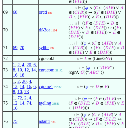
∈ (
𝐹
𝐼
𝐸
)))
⊢
((
𝜑
∧ (
𝐶
∈ (
𝐴
𝐼
𝐵
) ∨
𝐴
. . . . 5
69
68
orcd
∈ (
𝐶
𝐼
𝐵
))) → ((
𝐹
∈ (
𝐷
𝐼
𝐸
) ∨
886
𝐷
∈ (
𝐹
𝐼
𝐸
)) ∨
𝐸
∈ (
𝐷
𝐼
𝐹
)))
⊢
((
𝐹
∈ (
𝐷
𝐼
𝐸
) ∨
𝐷
∈
. . . . 5
(
𝐹
𝐼
𝐸
) ∨
𝐸
∈ (
𝐷
𝐼
𝐹
)) ↔ ((
𝐹
∈
70
df-3or
1104
(
𝐷
𝐼
𝐸
) ∨
𝐷
∈ (
𝐹
𝐼
𝐸
)) ∨
𝐸
∈
(
𝐷
𝐼
𝐹
)))
⊢
((
𝜑
∧ (
𝐶
∈ (
𝐴
𝐼
𝐵
) ∨
𝐴
. . . 4
71
69
,
70
sylibr
∈ (
𝐶
𝐼
𝐵
))) → (
𝐹
∈ (
𝐷
𝐼
𝐸
) ∨
𝐷
237
∈ (
𝐹
𝐼
𝐸
) ∨
𝐸
∈ (
𝐷
𝐼
𝐹
)))
72
cgracol.l
⊢
𝐿
= (LineG‘
𝐺
)
. . . . . 6
1
,
2
,
4
,
20
,
6
,
⊢
(
𝜑
→ ⟨“
𝐷
𝐸
𝐹
”⟩
. . . . . . 7
73
8
,
10
,
12
,
14
,
cgracom
29142
(cgrA‘
𝐺
)⟨“
𝐴
𝐵
𝐶
”⟩)
16
,
18
1
,
2
,
20
,
4
,
74
12
,
14
,
16
,
6
,
cgrane1
⊢
(
𝜑
→
𝐷
≠
𝐸
)
29132
. . . . . 6
8
,
10
,
73
1
,
72
,
2
,
4
,
⊢
(
𝜑
→ (
𝐹
∈ (
𝐷
𝐿
𝐸
) ↔
. . . . 5
75
12
,
14
,
74
,
tgellng
(
𝐹
∈ (
𝐷
𝐼
𝐸
) ∨
𝐷
∈ (
𝐹
𝐼
𝐸
) ∨
𝐸
28831
16
∈ (
𝐷
𝐼
𝐹
))))
⊢
((
𝜑
∧ (
𝐶
∈ (
𝐴
𝐼
𝐵
) ∨
𝐴
. . . 4
∈ (
𝐶
𝐼
𝐵
))) → (
𝐹
∈ (
𝐷
𝐿
𝐸
) ↔
76
75
adantr
485
(
𝐹
∈ (
𝐷
𝐼
𝐸
) ∨
𝐷
∈ (
𝐹
𝐼
𝐸
) ∨
𝐸