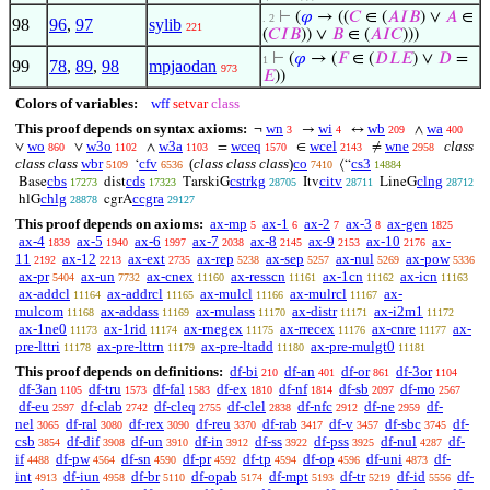
⊢
(
𝜑
→ ((
𝐶
∈ (
𝐴
𝐼
𝐵
) ∨
𝐴
∈
. 2
98
96
,
97
sylib
221
(
𝐶
𝐼
𝐵
)) ∨
𝐵
∈ (
𝐴
𝐼
𝐶
)))
⊢
(
𝜑
→ (
𝐹
∈ (
𝐷
𝐿
𝐸
) ∨
𝐷
=
1
99
78
,
89
,
98
mpjaodan
973
𝐸
))
Colors of variables:
wff
setvar
class
This proof depends on syntax axioms:
wn
wi
wb
wa
¬
→
↔
∧
3
4
209
400
wo
w3o
w3a
wceq
wcel
wne
class
∨
∨
∧
=
∈
≠
860
1102
1103
1570
2143
2958
class class
wbr
cfv
(
class class class
)
co
cs3
‘
⟨“
5109
6536
7410
14884
cbs
cds
cstrkg
citv
clng
Base
dist
TarskiG
Itv
LineG
17273
17323
28705
28711
28712
chlg
ccgra
hlG
cgrA
28878
29127
This proof depends on axioms:
ax-mp
ax-1
ax-2
ax-3
ax-gen
5
6
7
8
1825
ax-4
ax-5
ax-6
ax-7
ax-8
ax-9
ax-10
ax-
1839
1940
1997
2038
2145
2153
2176
11
ax-12
ax-ext
ax-rep
ax-sep
ax-nul
ax-pow
2192
2213
2735
5238
5257
5269
5336
ax-pr
ax-un
ax-cnex
ax-resscn
ax-1cn
ax-icn
5404
7732
11160
11161
11162
11163
ax-addcl
ax-addrcl
ax-mulcl
ax-mulrcl
ax-
11164
11165
11166
11167
mulcom
ax-addass
ax-mulass
ax-distr
ax-i2m1
11168
11169
11170
11171
11172
ax-1ne0
ax-1rid
ax-rnegex
ax-rrecex
ax-cnre
ax-
11173
11174
11175
11176
11177
pre-lttri
ax-pre-lttrn
ax-pre-ltadd
ax-pre-mulgt0
11178
11179
11180
11181
This proof depends on definitions:
df-bi
df-an
df-or
df-3or
210
401
861
1104
df-3an
df-tru
df-fal
df-ex
df-nf
df-sb
df-mo
1105
1573
1583
1810
1814
2097
2567
df-eu
df-clab
df-cleq
df-clel
df-nfc
df-ne
df-
2597
2742
2755
2838
2912
2959
nel
df-ral
df-rex
df-reu
df-rab
df-v
df-sbc
df-
3065
3080
3090
3370
3417
3457
3745
csb
df-dif
df-un
df-in
df-ss
df-pss
df-nul
df-
3854
3908
3910
3912
3922
3925
4287
if
df-pw
df-sn
df-pr
df-tp
df-op
df-uni
df-
4488
4564
4590
4592
4594
4596
4873
int
df-iun
df-br
df-opab
df-mpt
df-tr
df-id
df-
4913
4958
5110
5174
5193
5219
5556