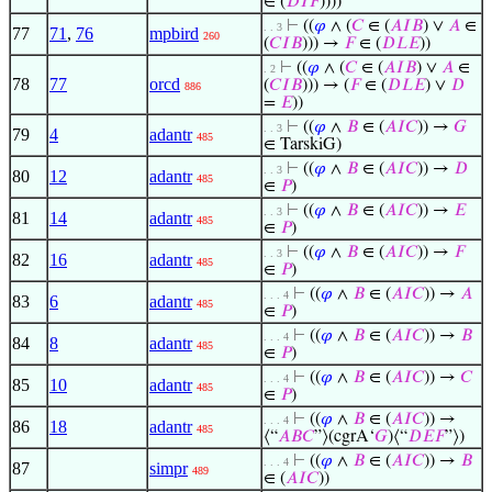
∈ (
𝐷
𝐼
𝐹
))))
⊢
((
𝜑
∧ (
𝐶
∈ (
𝐴
𝐼
𝐵
) ∨
𝐴
∈
. . 3
77
71
,
76
mpbird
260
(
𝐶
𝐼
𝐵
))) →
𝐹
∈ (
𝐷
𝐿
𝐸
))
⊢
((
𝜑
∧ (
𝐶
∈ (
𝐴
𝐼
𝐵
) ∨
𝐴
∈
. 2
78
77
orcd
(
𝐶
𝐼
𝐵
))) → (
𝐹
∈ (
𝐷
𝐿
𝐸
) ∨
𝐷
886
=
𝐸
))
⊢
((
𝜑
∧
𝐵
∈ (
𝐴
𝐼
𝐶
)) →
𝐺
. . 3
79
4
adantr
485
∈ TarskiG)
⊢
((
𝜑
∧
𝐵
∈ (
𝐴
𝐼
𝐶
)) →
𝐷
. . 3
80
12
adantr
485
∈
𝑃
)
⊢
((
𝜑
∧
𝐵
∈ (
𝐴
𝐼
𝐶
)) →
𝐸
. . 3
81
14
adantr
485
∈
𝑃
)
⊢
((
𝜑
∧
𝐵
∈ (
𝐴
𝐼
𝐶
)) →
𝐹
. . 3
82
16
adantr
485
∈
𝑃
)
⊢
((
𝜑
∧
𝐵
∈ (
𝐴
𝐼
𝐶
)) →
𝐴
. . . 4
83
6
adantr
485
∈
𝑃
)
⊢
((
𝜑
∧
𝐵
∈ (
𝐴
𝐼
𝐶
)) →
𝐵
. . . 4
84
8
adantr
485
∈
𝑃
)
⊢
((
𝜑
∧
𝐵
∈ (
𝐴
𝐼
𝐶
)) →
𝐶
. . . 4
85
10
adantr
485
∈
𝑃
)
⊢
((
𝜑
∧
𝐵
∈ (
𝐴
𝐼
𝐶
)) →
. . . 4
86
18
adantr
485
⟨“
𝐴
𝐵
𝐶
”⟩(cgrA‘
𝐺
)⟨“
𝐷
𝐸
𝐹
”⟩)
⊢
((
𝜑
∧
𝐵
∈ (
𝐴
𝐼
𝐶
)) →
𝐵
. . . 4
87
simpr
489
∈ (
𝐴
𝐼
𝐶
))