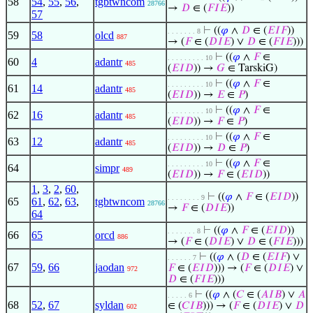
58
54
,
55
,
56
,
tgbtwncom
28766
→
𝐷
∈ (
𝐹
𝐼
𝐸
))
57
⊢
((
𝜑
∧
𝐷
∈ (
𝐸
𝐼
𝐹
))
. . . . . . . 8
59
58
olcd
887
→ (
𝐹
∈ (
𝐷
𝐼
𝐸
) ∨
𝐷
∈ (
𝐹
𝐼
𝐸
)))
⊢
((
𝜑
∧
𝐹
∈
. . . . . . . . . 10
60
4
adantr
485
(
𝐸
𝐼
𝐷
)) →
𝐺
∈ TarskiG)
⊢
((
𝜑
∧
𝐹
∈
. . . . . . . . . 10
61
14
adantr
485
(
𝐸
𝐼
𝐷
)) →
𝐸
∈
𝑃
)
⊢
((
𝜑
∧
𝐹
∈
. . . . . . . . . 10
62
16
adantr
485
(
𝐸
𝐼
𝐷
)) →
𝐹
∈
𝑃
)
⊢
((
𝜑
∧
𝐹
∈
. . . . . . . . . 10
63
12
adantr
485
(
𝐸
𝐼
𝐷
)) →
𝐷
∈
𝑃
)
⊢
((
𝜑
∧
𝐹
∈
. . . . . . . . . 10
64
simpr
489
(
𝐸
𝐼
𝐷
)) →
𝐹
∈ (
𝐸
𝐼
𝐷
))
1
,
3
,
2
,
60
,
⊢
((
𝜑
∧
𝐹
∈ (
𝐸
𝐼
𝐷
))
. . . . . . . . 9
65
61
,
62
,
63
,
tgbtwncom
28766
→
𝐹
∈ (
𝐷
𝐼
𝐸
))
64
⊢
((
𝜑
∧
𝐹
∈ (
𝐸
𝐼
𝐷
))
. . . . . . . 8
66
65
orcd
886
→ (
𝐹
∈ (
𝐷
𝐼
𝐸
) ∨
𝐷
∈ (
𝐹
𝐼
𝐸
)))
⊢
((
𝜑
∧ (
𝐷
∈ (
𝐸
𝐼
𝐹
) ∨
. . . . . . 7
67
59
,
66
jaodan
𝐹
∈ (
𝐸
𝐼
𝐷
))) → (
𝐹
∈ (
𝐷
𝐼
𝐸
) ∨
972
𝐷
∈ (
𝐹
𝐼
𝐸
)))
⊢
((
𝜑
∧ (
𝐶
∈ (
𝐴
𝐼
𝐵
) ∨
𝐴
. . . . . 6
68
52
,
67
syldan
∈ (
𝐶
𝐼
𝐵
))) → (
𝐹
∈ (
𝐷
𝐼
𝐸
) ∨
𝐷
602