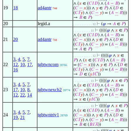
∧ (
𝑥
∈ (
𝐶
𝐼
𝐷
) ∧ (
𝐴
−
𝐵
) =
19
18
ad4antr
(
𝐶
−
𝑥
))) ∧
𝑦
∈
𝑃
) ∧ (
𝐷
∈
744
(
𝐶
𝐼
𝑦
) ∧ (
𝐶
−
𝑦
) = (
𝐴
−
𝐵
)))
→
𝐵
∈
𝑃
)
20
legid.a
⊢
(
𝜑
→
𝐴
∈
𝑃
)
. . . . . . . . . . . 12
⊢
(((((
𝜑
∧
𝑥
∈
𝑃
)
. . . . . . . . . . 11
∧ (
𝑥
∈ (
𝐶
𝐼
𝐷
) ∧ (
𝐴
−
𝐵
) =
21
20
ad4antr
(
𝐶
−
𝑥
))) ∧
𝑦
∈
𝑃
) ∧ (
𝐷
∈
744
(
𝐶
𝐼
𝑦
) ∧ (
𝐶
−
𝑦
) = (
𝐴
−
𝐵
)))
→
𝐴
∈
𝑃
)
⊢
(((((
𝜑
∧
𝑥
∈
. . . . . . . . . . . 12
3
,
4
,
5
,
7
,
𝑃
) ∧ (
𝑥
∈ (
𝐶
𝐼
𝐷
) ∧ (
𝐴
−
𝐵
)
22
12
,
10
,
17
,
tgbtwncom
= (
𝐶
−
𝑥
))) ∧
𝑦
∈
𝑃
) ∧ (
𝐷
∈
28766
16
(
𝐶
𝐼
𝑦
) ∧ (
𝐶
−
𝑦
) = (
𝐴
−
𝐵
)))
→
𝐷
∈ (
𝑦
𝐼
𝐶
))
⊢
(((((
𝜑
∧
𝑥
∈
𝑃
)
. . . . . . . . . . 11
3
,
4
,
5
,
7
,
∧ (
𝑥
∈ (
𝐶
𝐼
𝐷
) ∧ (
𝐴
−
𝐵
) =
23
17
,
10
,
8
,
tgbtwnexch2
(
𝐶
−
𝑥
))) ∧
𝑦
∈
𝑃
) ∧ (
𝐷
∈
28774
12
,
22
,
14
(
𝐶
𝐼
𝑦
) ∧ (
𝐶
−
𝑦
) = (
𝐴
−
𝐵
)))
→
𝑥
∈ (
𝑦
𝐼
𝐶
))
⊢
(((((
𝜑
∧
𝑥
∈
𝑃
)
. . . . . . . . . . 11
∧ (
𝑥
∈ (
𝐶
𝐼
𝐷
) ∧ (
𝐴
−
𝐵
) =
3
,
4
,
5
,
7
,
24
tgbtwntriv1
(
𝐶
−
𝑥
))) ∧
𝑦
∈
𝑃
) ∧ (
𝐷
∈
28769
19
,
21
(
𝐶
𝐼
𝑦
) ∧ (
𝐶
−
𝑦
) = (
𝐴
−
𝐵
)))
→
𝐵
∈ (
𝐵
𝐼
𝐴
))