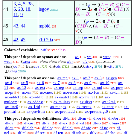
3
,
4
,
5
,
38
,
⊢
(
𝜑
→ ((
𝐴
−
𝐵
)
≤
(
𝐶
−
. . 3
44
6
,
20
,
18
,
legov
𝐷
) ↔ ∃
𝑥
∈
𝑃
(
𝑥
∈ (
𝐶
𝐼
𝐷
) ∧
28863
11
,
9
(
𝐴
−
𝐵
) = (
𝐶
−
𝑥
))))
⊢
(
𝜑
→ ∃
𝑥
∈
𝑃
(
𝑥
∈
. 2
45
43
,
44
mpbid
(
𝐶
𝐼
𝐷
) ∧ (
𝐴
−
𝐵
) = (
𝐶
−
235
𝑥
)))
⊢
(
𝜑
→ (
𝐴
−
𝐵
) = (
𝐶
−
1
46
42
,
45
r19.29a
3173
𝐷
))
Colors of variables:
wff
setvar
class
This proof depends on syntax axioms:
wi
wa
wceq
→
∧
=
∈
4
400
1570
wcel
wrex
class class class
wbr
cfv
(
class class
∃
‘
2143
3089
5109
6536
class
)
co
cbs
cds
cstrkg
citv
Base
dist
TarskiG
Itv
7410
17273
17323
28705
28711
cleg
≤G
28860
This proof depends on axioms:
ax-mp
ax-1
ax-2
ax-3
ax-gen
5
6
7
8
1825
ax-4
ax-5
ax-6
ax-7
ax-8
ax-9
ax-10
ax-
1839
1940
1997
2038
2145
2153
2176
11
ax-12
ax-ext
ax-rep
ax-sep
ax-nul
ax-pow
2192
2213
2735
5238
5257
5269
5336
ax-pr
ax-un
ax-cnex
ax-resscn
ax-1cn
ax-icn
5404
7732
11160
11161
11162
11163
ax-addcl
ax-addrcl
ax-mulcl
ax-mulrcl
ax-
11164
11165
11166
11167
mulcom
ax-addass
ax-mulass
ax-distr
ax-i2m1
11168
11169
11170
11171
11172
ax-1ne0
ax-1rid
ax-rnegex
ax-rrecex
ax-cnre
ax-
11173
11174
11175
11176
11177
pre-lttri
ax-pre-lttrn
ax-pre-ltadd
ax-pre-mulgt0
11178
11179
11180
11181
This proof depends on definitions:
df-bi
df-an
df-or
df-3or
210
401
861
1104
df-3an
df-tru
df-fal
df-ex
df-nf
df-sb
df-mo
1105
1573
1583
1810
1814
2097
2567
df-eu
df-clab
df-cleq
df-clel
df-nfc
df-ne
df-
2597
2742
2755
2838
2912
2959
nel
df-ral
df-rex
df-reu
df-rab
df-v
df-sbc
df-
3065
3080
3090
3370
3417
3457
3745