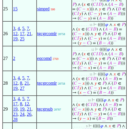
⊢
(((((
𝜑
∧
𝑥
∈
. . . . . . . . . . . 12
𝑃
) ∧ (
𝑥
∈ (
𝐶
𝐼
𝐷
) ∧ (
𝐴
−
𝐵
)
25
15
simprd
= (
𝐶
−
𝑥
))) ∧
𝑦
∈
𝑃
) ∧ (
𝐷
∈
500
(
𝐶
𝐼
𝑦
) ∧ (
𝐶
−
𝑦
) = (
𝐴
−
𝐵
)))
→ (
𝐶
−
𝑦
) = (
𝐴
−
𝐵
))
⊢
(((((
𝜑
∧
𝑥
∈
𝑃
)
. . . . . . . . . . 11
3
,
4
,
5
,
7
,
∧ (
𝑥
∈ (
𝐶
𝐼
𝐷
) ∧ (
𝐴
−
𝐵
) =
26
12
,
17
,
21
,
tgcgrcomlr
(
𝐶
−
𝑥
))) ∧
𝑦
∈
𝑃
) ∧ (
𝐷
∈
28758
19
,
25
(
𝐶
𝐼
𝑦
) ∧ (
𝐶
−
𝑦
) = (
𝐴
−
𝐵
)))
→ (
𝑦
−
𝐶
) = (
𝐵
−
𝐴
))
⊢
(((((
𝜑
∧
𝑥
∈
. . . . . . . . . . . 12
𝑃
) ∧ (
𝑥
∈ (
𝐶
𝐼
𝐷
) ∧ (
𝐴
−
𝐵
)
27
2
eqcomd
= (
𝐶
−
𝑥
))) ∧
𝑦
∈
𝑃
) ∧ (
𝐷
∈
2769
(
𝐶
𝐼
𝑦
) ∧ (
𝐶
−
𝑦
) = (
𝐴
−
𝐵
)))
→ (
𝐶
−
𝑥
) = (
𝐴
−
𝐵
))
⊢
(((((
𝜑
∧
𝑥
∈
𝑃
)
. . . . . . . . . . 11
3
,
4
,
5
,
7
,
∧ (
𝑥
∈ (
𝐶
𝐼
𝐷
) ∧ (
𝐴
−
𝐵
) =
28
12
,
8
,
21
,
tgcgrcomlr
(
𝐶
−
𝑥
))) ∧
𝑦
∈
𝑃
) ∧ (
𝐷
∈
28758
19
,
27
(
𝐶
𝐼
𝑦
) ∧ (
𝐶
−
𝑦
) = (
𝐴
−
𝐵
)))
→ (
𝑥
−
𝐶
) = (
𝐵
−
𝐴
))
3
,
4
,
5
,
7
,
⊢
(((((
𝜑
∧
𝑥
∈
𝑃
)
. . . . . . . . . 10
17
,
8
,
12
,
∧ (
𝑥
∈ (
𝐶
𝐼
𝐷
) ∧ (
𝐴
−
𝐵
) =
29
19
,
19
,
21
,
tgcgrsub
(
𝐶
−
𝑥
))) ∧
𝑦
∈
𝑃
) ∧ (
𝐷
∈
28787
23
,
24
,
26
,
(
𝐶
𝐼
𝑦
) ∧ (
𝐶
−
𝑦
) = (
𝐴
−
𝐵
)))
→ (
𝑦
−
𝑥
) = (
𝐵
−
𝐵
))
28
⊢
(((((
𝜑
∧
𝑥
∈
𝑃
) ∧
. . . . . . . . 9