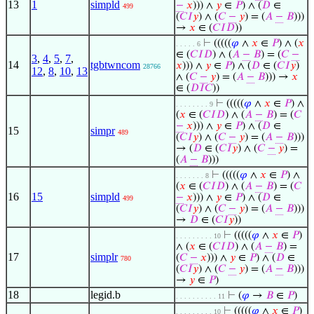
13
1
simpld
−
𝑥
))) ∧
𝑦
∈
𝑃
) ∧ (
𝐷
∈
499
(
𝐶
𝐼
𝑦
) ∧ (
𝐶
−
𝑦
) = (
𝐴
−
𝐵
)))
→
𝑥
∈ (
𝐶
𝐼
𝐷
))
⊢
(((((
𝜑
∧
𝑥
∈
𝑃
) ∧ (
𝑥
. . . . . 6
∈ (
𝐶
𝐼
𝐷
) ∧ (
𝐴
−
𝐵
) = (
𝐶
−
3
,
4
,
5
,
7
,
14
tgbtwncom
𝑥
))) ∧
𝑦
∈
𝑃
) ∧ (
𝐷
∈ (
𝐶
𝐼
𝑦
)
28766
12
,
8
,
10
,
13
∧ (
𝐶
−
𝑦
) = (
𝐴
−
𝐵
))) →
𝑥
∈ (
𝐷
𝐼
𝐶
))
⊢
(((((
𝜑
∧
𝑥
∈
𝑃
) ∧
. . . . . . . . 9
(
𝑥
∈ (
𝐶
𝐼
𝐷
) ∧ (
𝐴
−
𝐵
) = (
𝐶
−
𝑥
))) ∧
𝑦
∈
𝑃
) ∧ (
𝐷
∈
15
simpr
489
(
𝐶
𝐼
𝑦
) ∧ (
𝐶
−
𝑦
) = (
𝐴
−
𝐵
)))
→ (
𝐷
∈ (
𝐶
𝐼
𝑦
) ∧ (
𝐶
−
𝑦
) =
(
𝐴
−
𝐵
)))
⊢
(((((
𝜑
∧
𝑥
∈
𝑃
) ∧
. . . . . . . 8
(
𝑥
∈ (
𝐶
𝐼
𝐷
) ∧ (
𝐴
−
𝐵
) = (
𝐶
16
15
simpld
−
𝑥
))) ∧
𝑦
∈
𝑃
) ∧ (
𝐷
∈
499
(
𝐶
𝐼
𝑦
) ∧ (
𝐶
−
𝑦
) = (
𝐴
−
𝐵
)))
→
𝐷
∈ (
𝐶
𝐼
𝑦
))
⊢
(((((
𝜑
∧
𝑥
∈
𝑃
)
. . . . . . . . . 10
∧ (
𝑥
∈ (
𝐶
𝐼
𝐷
) ∧ (
𝐴
−
𝐵
) =
17
simplr
(
𝐶
−
𝑥
))) ∧
𝑦
∈
𝑃
) ∧ (
𝐷
∈
780
(
𝐶
𝐼
𝑦
) ∧ (
𝐶
−
𝑦
) = (
𝐴
−
𝐵
)))
→
𝑦
∈
𝑃
)
18
legid.b
⊢
(
𝜑
→
𝐵
∈
𝑃
)
. . . . . . . . . . 11
⊢
(((((
𝜑
∧
𝑥
∈
𝑃
)
. . . . . . . . . 10