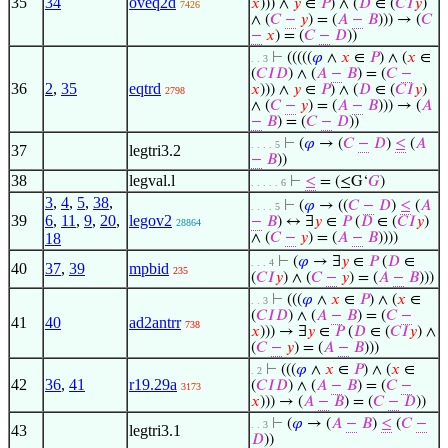
35
34
oveq2d
𝑥
))) ∧
𝑦
∈
𝑃
) ∧ (
𝐷
∈ (
𝐶
𝐼
𝑦
)
7426
∧ (
𝐶
−
𝑦
) = (
𝐴
−
𝐵
))) → (
𝐶
−
𝑥
) = (
𝐶
−
𝐷
))
⊢
(((((
𝜑
∧
𝑥
∈
𝑃
) ∧ (
𝑥
∈
. . 3
(
𝐶
𝐼
𝐷
) ∧ (
𝐴
−
𝐵
) = (
𝐶
−
36
2
,
35
eqtrd
𝑥
))) ∧
𝑦
∈
𝑃
) ∧ (
𝐷
∈ (
𝐶
𝐼
𝑦
)
2798
∧ (
𝐶
−
𝑦
) = (
𝐴
−
𝐵
))) → (
𝐴
−
𝐵
) = (
𝐶
−
𝐷
))
⊢
(
𝜑
→ (
𝐶
−
𝐷
)
≤
(
𝐴
. . . . 5
37
legtri3.2
−
𝐵
))
38
legval.l
⊢
≤
= (≤G‘
𝐺
)
. . . . . 6
3
,
4
,
5
,
38
,
⊢
(
𝜑
→ ((
𝐶
−
𝐷
)
≤
(
𝐴
. . . . 5
39
6
,
11
,
9
,
20
,
legov2
−
𝐵
) ↔ ∃
𝑦
∈
𝑃
(
𝐷
∈ (
𝐶
𝐼
𝑦
)
28864
18
∧ (
𝐶
−
𝑦
) = (
𝐴
−
𝐵
))))
⊢
(
𝜑
→ ∃
𝑦
∈
𝑃
(
𝐷
∈
. . . 4
40
37
,
39
mpbid
235
(
𝐶
𝐼
𝑦
) ∧ (
𝐶
−
𝑦
) = (
𝐴
−
𝐵
)))
⊢
(((
𝜑
∧
𝑥
∈
𝑃
) ∧ (
𝑥
∈
. . 3
(
𝐶
𝐼
𝐷
) ∧ (
𝐴
−
𝐵
) = (
𝐶
−
41
40
ad2antrr
738
𝑥
))) → ∃
𝑦
∈
𝑃
(
𝐷
∈ (
𝐶
𝐼
𝑦
) ∧
(
𝐶
−
𝑦
) = (
𝐴
−
𝐵
)))
⊢
(((
𝜑
∧
𝑥
∈
𝑃
) ∧ (
𝑥
∈
. 2
42
36
,
41
r19.29a
(
𝐶
𝐼
𝐷
) ∧ (
𝐴
−
𝐵
) = (
𝐶
−
3173
𝑥
))) → (
𝐴
−
𝐵
) = (
𝐶
−
𝐷
))
⊢
(
𝜑
→ (
𝐴
−
𝐵
)
≤
(
𝐶
−
. . 3
43
legtri3.1
𝐷
))