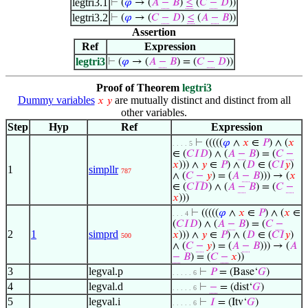
legtri3.1
⊢
(
𝜑
→ (
𝐴
−
𝐵
)
≤
(
𝐶
−
𝐷
))
legtri3.2
⊢
(
𝜑
→ (
𝐶
−
𝐷
)
≤
(
𝐴
−
𝐵
))
Assertion
Ref
Expression
legtri3
⊢
(
𝜑
→ (
𝐴
−
𝐵
) = (
𝐶
−
𝐷
))
Proof of Theorem
legtri3
Dummy variables
are mutually distinct and distinct from all
𝑥
𝑦
other variables.
Step
Hyp
Ref
Expression
⊢
(((((
𝜑
∧
𝑥
∈
𝑃
) ∧ (
𝑥
. . . . 5
∈ (
𝐶
𝐼
𝐷
) ∧ (
𝐴
−
𝐵
) = (
𝐶
−
𝑥
))) ∧
𝑦
∈
𝑃
) ∧ (
𝐷
∈ (
𝐶
𝐼
𝑦
)
1
simpllr
787
∧ (
𝐶
−
𝑦
) = (
𝐴
−
𝐵
))) → (
𝑥
∈ (
𝐶
𝐼
𝐷
) ∧ (
𝐴
−
𝐵
) = (
𝐶
−
𝑥
)))
⊢
(((((
𝜑
∧
𝑥
∈
𝑃
) ∧ (
𝑥
∈
. . . 4
(
𝐶
𝐼
𝐷
) ∧ (
𝐴
−
𝐵
) = (
𝐶
−
2
1
simprd
𝑥
))) ∧
𝑦
∈
𝑃
) ∧ (
𝐷
∈ (
𝐶
𝐼
𝑦
)
500
∧ (
𝐶
−
𝑦
) = (
𝐴
−
𝐵
))) → (
𝐴
−
𝐵
) = (
𝐶
−
𝑥
))
3
legval.p
⊢
𝑃
= (Base‘
𝐺
)
. . . . . 6
4
legval.d
⊢
−
= (dist‘
𝐺
)
. . . . . 6
5
legval.i
⊢
𝐼
= (Itv‘
𝐺
)
. . . . . 6