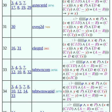
(
𝑥
∈ (
𝐶
𝐼
𝐷
) ∧ (
𝐴
−
𝐵
) = (
𝐶
3
,
4
,
5
,
7
,
30
axtgcgrid
−
𝑥
))) ∧
𝑦
∈
𝑃
) ∧ (
𝐷
∈
28741
17
,
8
,
19
,
29
(
𝐶
𝐼
𝑦
) ∧ (
𝐶
−
𝑦
) = (
𝐴
−
𝐵
)))
→
𝑦
=
𝑥
)
⊢
(((((
𝜑
∧
𝑥
∈
𝑃
) ∧
. . . . . . . 8
(
𝑥
∈ (
𝐶
𝐼
𝐷
) ∧ (
𝐴
−
𝐵
) = (
𝐶
31
30
oveq2d
−
𝑥
))) ∧
𝑦
∈
𝑃
) ∧ (
𝐷
∈
7426
(
𝐶
𝐼
𝑦
) ∧ (
𝐶
−
𝑦
) = (
𝐴
−
𝐵
)))
→ (
𝐶
𝐼
𝑦
) = (
𝐶
𝐼
𝑥
))
⊢
(((((
𝜑
∧
𝑥
∈
𝑃
) ∧
. . . . . . 7
(
𝑥
∈ (
𝐶
𝐼
𝐷
) ∧ (
𝐴
−
𝐵
) = (
𝐶
32
16
,
31
eleqtrd
−
𝑥
))) ∧
𝑦
∈
𝑃
) ∧ (
𝐷
∈
2865
(
𝐶
𝐼
𝑦
) ∧ (
𝐶
−
𝑦
) = (
𝐴
−
𝐵
)))
→
𝐷
∈ (
𝐶
𝐼
𝑥
))
⊢
(((((
𝜑
∧
𝑥
∈
𝑃
) ∧ (
𝑥
. . . . . 6
∈ (
𝐶
𝐼
𝐷
) ∧ (
𝐴
−
𝐵
) = (
𝐶
−
3
,
4
,
5
,
7
,
33
tgbtwncom
𝑥
))) ∧
𝑦
∈
𝑃
) ∧ (
𝐷
∈ (
𝐶
𝐼
𝑦
)
28766
12
,
10
,
8
,
32
∧ (
𝐶
−
𝑦
) = (
𝐴
−
𝐵
))) →
𝐷
∈ (
𝑥
𝐼
𝐶
))
⊢
(((((
𝜑
∧
𝑥
∈
𝑃
) ∧ (
𝑥
. . . . 5
3
,
4
,
5
,
7
,
8
,
∈ (
𝐶
𝐼
𝐷
) ∧ (
𝐴
−
𝐵
) = (
𝐶
−
34
10
,
12
,
14
,
tgbtwnswapid
𝑥
))) ∧
𝑦
∈
𝑃
) ∧ (
𝐷
∈ (
𝐶
𝐼
𝑦
)
28770
33
∧ (
𝐶
−
𝑦
) = (
𝐴
−
𝐵
))) →
𝑥
=
𝐷
)
⊢
(((((
𝜑
∧
𝑥
∈
𝑃
) ∧ (
𝑥
∈
. . . 4
(
𝐶
𝐼
𝐷
) ∧ (
𝐴
−
𝐵
) = (
𝐶
−