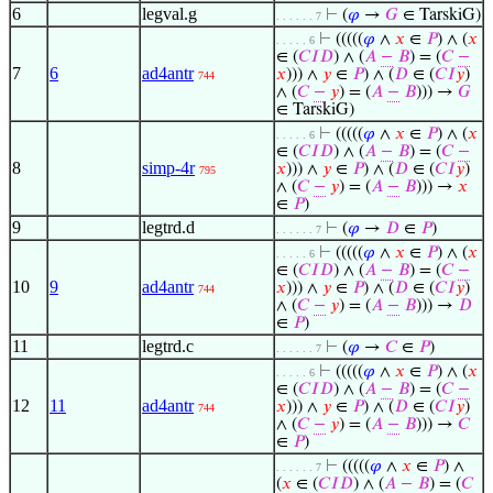
6
legval.g
⊢
(
𝜑
→
𝐺
∈ TarskiG)
. . . . . . 7
⊢
(((((
𝜑
∧
𝑥
∈
𝑃
) ∧ (
𝑥
. . . . . 6
∈ (
𝐶
𝐼
𝐷
) ∧ (
𝐴
−
𝐵
) = (
𝐶
−
7
6
ad4antr
𝑥
))) ∧
𝑦
∈
𝑃
) ∧ (
𝐷
∈ (
𝐶
𝐼
𝑦
)
744
∧ (
𝐶
−
𝑦
) = (
𝐴
−
𝐵
))) →
𝐺
∈ TarskiG)
⊢
(((((
𝜑
∧
𝑥
∈
𝑃
) ∧ (
𝑥
. . . . . 6
∈ (
𝐶
𝐼
𝐷
) ∧ (
𝐴
−
𝐵
) = (
𝐶
−
8
simp-4r
𝑥
))) ∧
𝑦
∈
𝑃
) ∧ (
𝐷
∈ (
𝐶
𝐼
𝑦
)
795
∧ (
𝐶
−
𝑦
) = (
𝐴
−
𝐵
))) →
𝑥
∈
𝑃
)
9
legtrd.d
⊢
(
𝜑
→
𝐷
∈
𝑃
)
. . . . . . 7
⊢
(((((
𝜑
∧
𝑥
∈
𝑃
) ∧ (
𝑥
. . . . . 6
∈ (
𝐶
𝐼
𝐷
) ∧ (
𝐴
−
𝐵
) = (
𝐶
−
10
9
ad4antr
𝑥
))) ∧
𝑦
∈
𝑃
) ∧ (
𝐷
∈ (
𝐶
𝐼
𝑦
)
744
∧ (
𝐶
−
𝑦
) = (
𝐴
−
𝐵
))) →
𝐷
∈
𝑃
)
11
legtrd.c
⊢
(
𝜑
→
𝐶
∈
𝑃
)
. . . . . . 7
⊢
(((((
𝜑
∧
𝑥
∈
𝑃
) ∧ (
𝑥
. . . . . 6
∈ (
𝐶
𝐼
𝐷
) ∧ (
𝐴
−
𝐵
) = (
𝐶
−
12
11
ad4antr
𝑥
))) ∧
𝑦
∈
𝑃
) ∧ (
𝐷
∈ (
𝐶
𝐼
𝑦
)
744
∧ (
𝐶
−
𝑦
) = (
𝐴
−
𝐵
))) →
𝐶
∈
𝑃
)
⊢
(((((
𝜑
∧
𝑥
∈
𝑃
) ∧
. . . . . . 7
(
𝑥
∈ (
𝐶
𝐼
𝐷
) ∧ (
𝐴
−
𝐵
) = (
𝐶