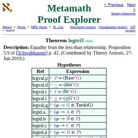
Metamath
< Previous
Next
>
Nearby theorems
Proof Explorer
Mirrors
>
Home
>
MPE Home
>
Th. List
Structured version
Visualization version
GIF
> legtri3
version
Theorem
legtri3
28868
Description:
Equality from the less-than relationship. Proposition
5.9 of [
Schwabhauser
] p. 42. (Contributed by Thierry Arnoux, 27-
Jun-2019.)
Hypotheses
Ref
Expression
legval.p
⊢
𝑃
= (Base‘
𝐺
)
legval.d
⊢
−
= (dist‘
𝐺
)
legval.i
⊢
𝐼
= (Itv‘
𝐺
)
legval.l
⊢
≤
= (≤G‘
𝐺
)
legval.g
⊢
(
𝜑
→
𝐺
∈ TarskiG)
legid.a
⊢
(
𝜑
→
𝐴
∈
𝑃
)
legid.b
⊢
(
𝜑
→
𝐵
∈
𝑃
)
legtrd.c
⊢
(
𝜑
→
𝐶
∈
𝑃
)
legtrd.d
⊢
(
𝜑
→
𝐷
∈
𝑃
)