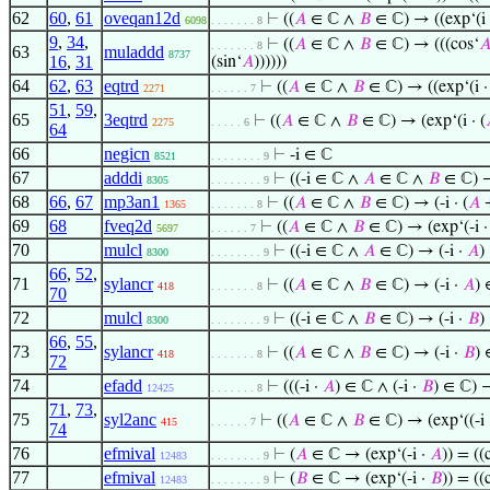
62
60
,
61
oveqan12d
⊢
((
𝐴
∈ ℂ ∧
𝐵
∈ ℂ) → ((exp‘(i
6098
. . . . . . . 8
9
,
34
,
⊢
((
𝐴
∈ ℂ ∧
𝐵
∈ ℂ) → (((cos‘

. . . . . . . 8
63
muladdd
8737
16
,
31
(sin‘
𝐴
))))))
64
62
,
63
eqtrd
⊢
((
𝐴
∈ ℂ ∧
𝐵
∈ ℂ) → ((exp‘(i 
2271
. . . . . . 7
51
,
59
,
65
3eqtrd
⊢
((
𝐴
∈ ℂ ∧
𝐵
∈ ℂ) → (exp‘(i · (
2275
. . . . . 6
64
66
negicn
⊢
-i ∈ ℂ
8521
. . . . . . . . 9
67
adddi
⊢
((-i ∈ ℂ ∧
𝐴
∈ ℂ ∧
𝐵
∈ ℂ) → 
8305
. . . . . . . . 9
68
66
,
67
mp3an1
⊢
((
𝐴
∈ ℂ ∧
𝐵
∈ ℂ) → (-i · (
𝐴
1365
. . . . . . . 8
69
68
fveq2d
⊢
((
𝐴
∈ ℂ ∧
𝐵
∈ ℂ) → (exp‘(-i ·
5697
. . . . . . 7
70
mulcl
⊢
((-i ∈ ℂ ∧
𝐴
∈ ℂ) → (-i ·
𝐴
)
8300
. . . . . . . . 9
66
,
52
,
71
sylancr
⊢
((
𝐴
∈ ℂ ∧
𝐵
∈ ℂ) → (-i ·
𝐴
) 
418
. . . . . . . 8
70
72
mulcl
⊢
((-i ∈ ℂ ∧
𝐵
∈ ℂ) → (-i ·
𝐵
)
8300
. . . . . . . . 9
66
,
55
,
73
sylancr
⊢
((
𝐴
∈ ℂ ∧
𝐵
∈ ℂ) → (-i ·
𝐵
) 
418
. . . . . . . 8
72
74
efadd
⊢
(((-i ·
𝐴
) ∈ ℂ ∧ (-i ·
𝐵
) ∈ ℂ) →
12425
. . . . . . . 8
71
,
73
,
75
syl2anc
⊢
((
𝐴
∈ ℂ ∧
𝐵
∈ ℂ) → (exp‘((-i
415
. . . . . . 7
74
76
efmival
⊢
(
𝐴
∈ ℂ → (exp‘(-i ·
𝐴
)) = ((
12483
. . . . . . . . 9
77
efmival
⊢
(
𝐵
∈ ℂ → (exp‘(-i ·
𝐵
)) = ((
12483
. . . . . . . . 9