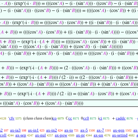
 ·
𝐴
)) · (exp‘(-i ·
𝐵
))) = (((cos‘
𝐴
) − (i · (sin‘
𝐴
))) · ((cos‘
𝐵
) − (i · (sin‘
𝐵

) − (i · (sin‘
𝐴
))) · ((cos‘
𝐵
) − (i · (sin‘
𝐵
)))) = ((((cos‘
𝐴
) · (cos‘
𝐵
)) + ((i 
 ·
𝐴
)) · (exp‘(-i ·
𝐵
))) = ((((cos‘
𝐴
) · (cos‘
𝐵
)) + ((i · (sin‘
𝐵
)) · (i · (sin‘
𝐴
))
(
𝐴
+
𝐵
))) = ((((cos‘
𝐴
) · (cos‘
𝐵
)) + ((i · (sin‘
𝐵
)) · (i · (sin‘
𝐴
)))) − (((cos‘
𝐴
+
𝐵
))) − (exp‘(-i · (
𝐴
+
𝐵
)))) = (((((cos‘
𝐴
) · (cos‘
𝐵
)) + ((i · (sin‘
𝐵
)) ·
 (sin‘
𝐴
)))) − (((cos‘
𝐴
) · (i · (sin‘
𝐵
))) + ((cos‘
𝐵
) · (i · (sin‘
𝐴
)))))))
𝐴
) · (i · (sin‘
𝐵
))) + ((cos‘
𝐵
) · (i · (sin‘
𝐴
))))) = ((((cos‘
𝐴
) · (i · (sin‘
𝐵
))) 
+
𝐵
))) − (exp‘(-i · (
𝐴
+
𝐵
)))) = (2 · (((cos‘
𝐴
) · (i · (sin‘
𝐵
))) + ((cos‘
𝐵
)
+
𝐵
))) − (exp‘(-i · (
𝐴
+
𝐵
)))) / (2 · i)) = ((2 · (((cos‘
𝐴
) · (i · (sin‘
𝐵
))) +
os‘
𝐵
)) + ((cos‘
𝐴
) · (sin‘
𝐵
))) = (((cos‘
𝐴
) · (sin‘
𝐵
)) + ((sin‘
𝐴
) · (cos‘
𝐵
)))
+
𝐵
))) − (exp‘(-i · (
𝐴
+
𝐵
)))) / (2 · i)) = (((sin‘
𝐴
) · (cos‘
𝐵
)) + ((cos‘
𝐴
) 
= (((sin‘
𝐴
) · (cos‘
𝐵
)) + ((cos‘
𝐴
) · (sin‘
𝐵
))))
cfv
(
class class class
)
co
cc
cc0
ci
caddc
‘
ℂ
0
i
+
·
4128
5375
6079
8171
8173
8175
8176
a2
ax-ia3
ax-in1
ax-in2
ax-io
ax-5
ax-7
ax-gen
ax
107
108
623
624
721
1500
1501
1502
coll
ax-sep
ax-nul
ax-pow
ax-pr
ax-un
ax-setind
4244
4247
4257
4309
4344
4576
4682