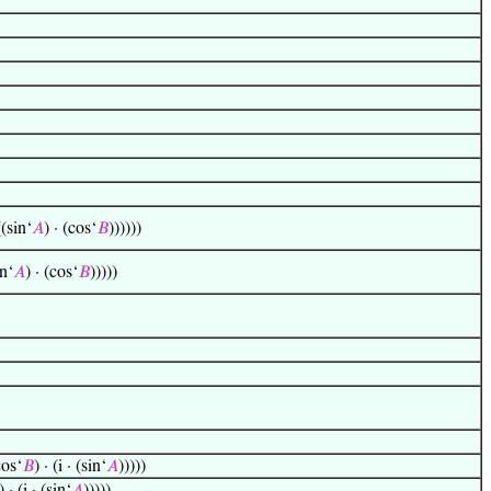
((sin‘
𝐴
) · (cos‘
𝐵
))))))
in‘
𝐴
) · (cos‘
𝐵
)))))
cos‘
𝐵
) · (i · (sin‘
𝐴
)))))