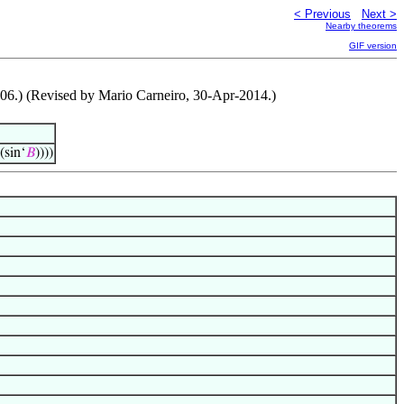
< Previous
Next >
Nearby theorems
GIF version
006.) (Revised by Mario Carneiro, 30-Apr-2014.)
 (sin‘
𝐵
))))