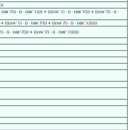
)))
· (sin‘
𝐵
)) · (i · (sin‘
𝐴
)))) + (((cos‘
𝐴
) · (i · (sin‘
𝐵
))) + ((cos‘
𝐵
) · (i ·
) + (((cos‘
𝐴
) · (i · (sin‘
𝐵
))) + ((cos‘
𝐵
) · (i · (sin‘
𝐴
))))))
𝐴
) · (i · (sin‘
𝐵
))) + ((cos‘
𝐵
) · (i · (sin‘
𝐴
))))))