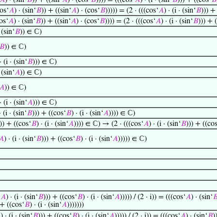
𝐴
) · (sin‘
𝐵
)) + ((sin‘
𝐴
) · (cos‘
𝐵
)))) = (((cos‘
𝐴
) · (i · (sin‘
𝐵
))) + ((cos‘
𝐵
os‘
𝐴
) · (sin‘
𝐵
)) + ((sin‘
𝐴
) · (cos‘
𝐵
))))) = (2 · (((cos‘
𝐴
) · (i · (sin‘
𝐵
))) +
os‘
𝐴
) · (sin‘
𝐵
)) + ((sin‘
𝐴
) · (cos‘
𝐵
)))) = (2 · (((cos‘
𝐴
) · (i · (sin‘
𝐵
))) + 
 (sin‘
𝐵
)) ∈ ℂ)
𝐵
)) ∈ ℂ)
· (i · (sin‘
𝐵
))) ∈ ℂ)
 (sin‘
𝐴
)) ∈ ℂ)
𝐴
)) ∈ ℂ)
· (i · (sin‘
𝐴
))) ∈ ℂ)
· (i · (sin‘
𝐵
))) + ((cos‘
𝐵
) · (i · (sin‘
𝐴
)))) ∈ ℂ)
)) + ((cos‘
𝐵
) · (i · (sin‘
𝐴
)))) ∈ ℂ) → (2 · (((cos‘
𝐴
) · (i · (sin‘
𝐵
))) + ((co
𝐴
) · (i · (sin‘
𝐵
))) + ((cos‘
𝐵
) · (i · (sin‘
𝐴
))))) ∈ ℂ)
‘
𝐴
) · (i · (sin‘
𝐵
))) + ((cos‘
𝐵
) · (i · (sin‘
𝐴
))))) / (2 · i)) = (((cos‘
𝐴
) · (sin‘

 + ((cos‘
𝐵
) · (i · (sin‘
𝐴
)))))))

) · (i · (sin‘
𝐵
))) + ((cos‘
𝐵
) · (i · (sin‘
𝐴
))))) / (2 · i)) = (((cos‘
𝐴
) · (sin‘
𝐵
)