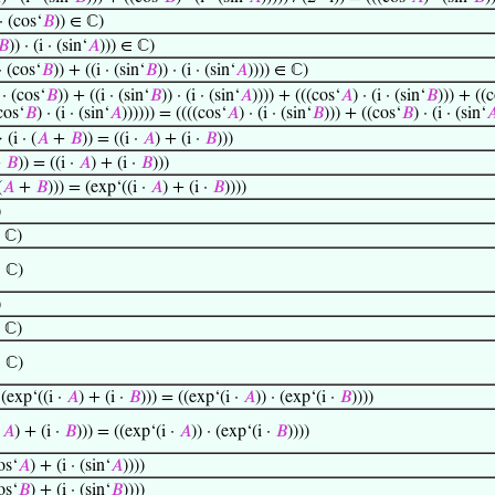
 · (cos‘
𝐵
)) ∈ ℂ)
𝐵
)) · (i · (sin‘
𝐴
))) ∈ ℂ)
· (cos‘
𝐵
)) + ((i · (sin‘
𝐵
)) · (i · (sin‘
𝐴
)))) ∈ ℂ)
 · (cos‘
𝐵
)) + ((i · (sin‘
𝐵
)) · (i · (sin‘
𝐴
)))) + (((cos‘
𝐴
) · (i · (sin‘
𝐵
))) + ((
cos‘
𝐵
) · (i · (sin‘
𝐴
)))))) = ((((cos‘
𝐴
) · (i · (sin‘
𝐵
))) + ((cos‘
𝐵
) · (i · (sin‘

(i · (
𝐴
+
𝐵
)) = ((i ·
𝐴
) + (i ·
𝐵
)))
+
𝐵
)) = ((i ·
𝐴
) + (i ·
𝐵
)))
(
𝐴
+
𝐵
))) = (exp‘((i ·
𝐴
) + (i ·
𝐵
))))
)
 ℂ)
∈ ℂ)
)
 ℂ)
∈ ℂ)
(exp‘((i ·
𝐴
) + (i ·
𝐵
))) = ((exp‘(i ·
𝐴
)) · (exp‘(i ·
𝐵
))))
·
𝐴
) + (i ·
𝐵
))) = ((exp‘(i ·
𝐴
)) · (exp‘(i ·
𝐵
))))
os‘
𝐴
) + (i · (sin‘
𝐴
))))
os‘
𝐵
) + (i · (sin‘
𝐵
))))