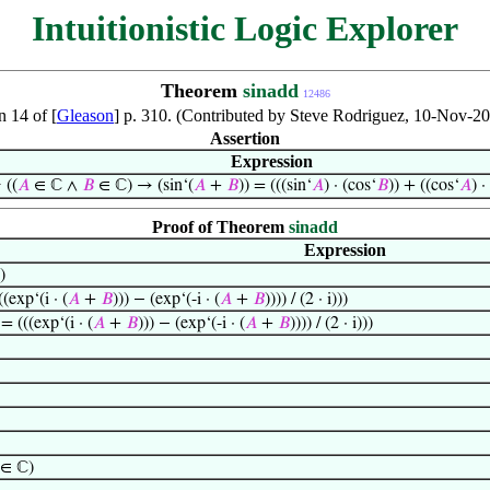
Intuitionistic Logic Explorer
Theorem
sinadd
12486
n 14 of [
Gleason
] p. 310. (Contributed by Steve Rodriguez, 10-Nov-2
Assertion
Expression
⊢
((
𝐴
∈ ℂ ∧
𝐵
∈ ℂ) → (sin‘(
𝐴
+
𝐵
)) = (((sin‘
𝐴
) · (cos‘
𝐵
)) + ((cos‘
𝐴
) ·
Proof of Theorem
sinadd
Expression
)
((exp‘(i · (
𝐴
+
𝐵
))) − (exp‘(-i · (
𝐴
+
𝐵
)))) / (2 · i)))
 = (((exp‘(i · (
𝐴
+
𝐵
))) − (exp‘(-i · (
𝐴
+
𝐵
)))) / (2 · i)))
 ∈ ℂ)