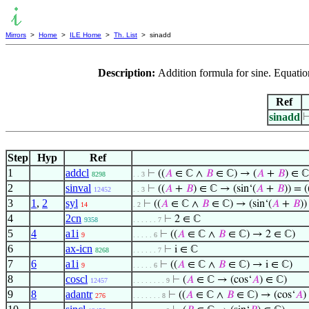
Mirrors
>
Home
>
ILE Home
>
Th. List
> sinadd
Description:
Addition formula for sine. Equatio
Ref
sinadd
Step
Hyp
Ref
1
addcl
⊢
((
𝐴
∈ ℂ ∧
𝐵
∈ ℂ) → (
𝐴
+
𝐵
) ∈ ℂ
8298
. . 3
2
sinval
⊢
((
𝐴
+
𝐵
) ∈ ℂ → (sin‘(
𝐴
+
𝐵
)) = (
12452
. . 3
3
1
,
2
syl
⊢
((
𝐴
∈ ℂ ∧
𝐵
∈ ℂ) → (sin‘(
𝐴
+
𝐵
))
14
. 2
4
2cn
⊢
2 ∈ ℂ
9358
. . . . . . 7
5
4
a1i
⊢
((
𝐴
∈ ℂ ∧
𝐵
∈ ℂ) → 2 ∈ ℂ)
9
. . . . . 6
6
ax-icn
⊢
i ∈ ℂ
8268
. . . . . . 7
7
6
a1i
⊢
((
𝐴
∈ ℂ ∧
𝐵
∈ ℂ) → i ∈ ℂ)
9
. . . . . 6
8
coscl
⊢
(
𝐴
∈ ℂ → (cos‘
𝐴
) ∈ ℂ)
12457
. . . . . . . . 9
9
8
adantr
⊢
((
𝐴
∈ ℂ ∧
𝐵
∈ ℂ) → (cos‘
𝐴
)
276
. . . . . . . 8