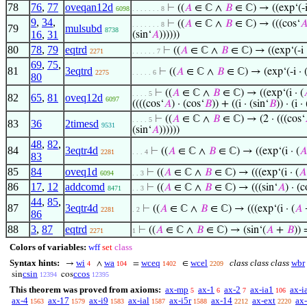
78
76
,
77
oveqan12d
⊢
((
𝐴
∈ ℂ ∧
𝐵
∈ ℂ) → ((exp‘(-i
6098
. . . . . . . 8
9
,
34
,
⊢
((
𝐴
∈ ℂ ∧
𝐵
∈ ℂ) → (((cos‘

. . . . . . . 8
79
mulsubd
8738
16
,
31
(sin‘
𝐴
))))))
80
78
,
79
eqtrd
⊢
((
𝐴
∈ ℂ ∧
𝐵
∈ ℂ) → ((exp‘(-i
2271
. . . . . . 7
69
,
75
,
81
3eqtrd
⊢
((
𝐴
∈ ℂ ∧
𝐵
∈ ℂ) → (exp‘(-i · 
2275
. . . . . 6
80
⊢
((
𝐴
∈ ℂ ∧
𝐵
∈ ℂ) → ((exp‘(i · (
. . . . 5
82
65
,
81
oveq12d
6097
((((cos‘
𝐴
) · (cos‘
𝐵
)) + ((i · (sin‘
𝐵
)) · (i ·
⊢
((
𝐴
∈ ℂ ∧
𝐵
∈ ℂ) → (2 · (((cos‘
. . . . 5
83
36
2timesd
9531
(sin‘
𝐴
))))))
48
,
82
,
84
3eqtr4d
⊢
((
𝐴
∈ ℂ ∧
𝐵
∈ ℂ) → ((exp‘(i · (
𝐴
2281
. . . 4
83
85
84
oveq1d
⊢
((
𝐴
∈ ℂ ∧
𝐵
∈ ℂ) → (((exp‘(i · (
𝐴
6094
. . 3
86
17
,
12
addcomd
⊢
((
𝐴
∈ ℂ ∧
𝐵
∈ ℂ) → (((sin‘
𝐴
) · (c
8471
. . 3
44
,
85
,
87
3eqtr4d
⊢
((
𝐴
∈ ℂ ∧
𝐵
∈ ℂ) → (((exp‘(i · (
𝐴
2281
. 2
86
88
3
,
87
eqtrd
⊢
((
𝐴
∈ ℂ ∧
𝐵
∈ ℂ) → (sin‘(
𝐴
+
𝐵
)) 
2271
1
Colors of variables:
wff
set
class
Syntax hints:
wi
wa
wceq
wcel
class class class
wbr
→
∧
=
∈
4
104
1402
2209
csin
ccos
sin
cos
12394
12395
This theorem was proved from axioms:
ax-mp
ax-1
ax-2
ax-ia1
ax-i
5
6
7
106
ax-4
ax-17
ax-i9
ax-ial
ax-i5r
ax-14
ax-ext
ax-
1563
1579
1583
1587
1588
2212
2220