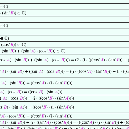
 ∈ ℂ)
· (sin‘
𝐵
)) ∈ ℂ)
 ∈ ℂ)
 ∈ ℂ)
· (cos‘
𝐵
)) ∈ ℂ)
· (sin‘
𝐵
)) + ((sin‘
𝐴
) · (cos‘
𝐵
))) ∈ ℂ)
cos‘
𝐴
) · (sin‘
𝐵
)) + ((sin‘
𝐴
) · (cos‘
𝐵
)))) = (2 · (i · (((cos‘
𝐴
) · (sin‘
𝐵
)) + 
‘
𝐴
) · (sin‘
𝐵
)) + ((sin‘
𝐴
) · (cos‘
𝐵
)))) = ((i · ((cos‘
𝐴
) · (sin‘
𝐵
))) + (i · ((s
‘
𝐴
) · (sin‘
𝐵
))) = ((cos‘
𝐴
) · (i · (sin‘
𝐵
))))
𝐴
) · (cos‘
𝐵
)) = ((cos‘
𝐵
) · (sin‘
𝐴
)))
n‘
𝐴
) · (cos‘
𝐵
))) = (i · ((cos‘
𝐵
) · (sin‘
𝐴
))))
s‘
𝐵
) · (sin‘
𝐴
))) = ((cos‘
𝐵
) · (i · (sin‘
𝐴
))))
‘
𝐴
) · (cos‘
𝐵
))) = ((cos‘
𝐵
) · (i · (sin‘
𝐴
))))
‘
𝐴
) · (sin‘
𝐵
))) + (i · ((sin‘
𝐴
) · (cos‘
𝐵
)))) = (((cos‘
𝐴
) · (i · (sin‘
𝐵
))) + ((