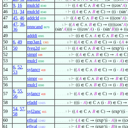
45
9
,
16
mulcld
⊢
((
𝐴
∈ ℂ ∧
𝐵
∈ ℂ) → ((cos‘
𝐴
)
8340
. . . . . . 7
46
31
,
34
mulcld
⊢
((
𝐴
∈ ℂ ∧
𝐵
∈ ℂ) → ((i · (sin‘
8340
. . . . . . 7
47
45
,
46
addcld
⊢
((
𝐴
∈ ℂ ∧
𝐵
∈ ℂ) → (((cos‘
𝐴
) 
8339
. . . . . 6
47
,
36
,
⊢
((
𝐴
∈ ℂ ∧
𝐵
∈ ℂ) → (((((cos‘
𝐴
)
. . . . 5
48
pnncand
8670
36
(sin‘
𝐴
)))) − (((cos‘
𝐴
) · (i · (sin‘
𝐵
))) + ((
49
adddi
⊢
((i ∈ ℂ ∧
𝐴
∈ ℂ ∧
𝐵
∈ ℂ) → 
8305
. . . . . . . . 9
50
6
,
49
mp3an1
⊢
((
𝐴
∈ ℂ ∧
𝐵
∈ ℂ) → (i · (
𝐴
1365
. . . . . . . 8
51
50
fveq2d
⊢
((
𝐴
∈ ℂ ∧
𝐵
∈ ℂ) → (exp‘(i · 
5697
. . . . . . 7
52
simpl
⊢
((
𝐴
∈ ℂ ∧
𝐵
∈ ℂ) →
𝐴
∈ ℂ
109
. . . . . . . . 9
53
mulcl
⊢
((i ∈ ℂ ∧
𝐴
∈ ℂ) → (i ·
𝐴
) ∈
8300
. . . . . . . . 9
6
,
52
,
54
sylancr
⊢
((
𝐴
∈ ℂ ∧
𝐵
∈ ℂ) → (i ·
𝐴
) 
418
. . . . . . . 8
53
55
simpr
⊢
((
𝐴
∈ ℂ ∧
𝐵
∈ ℂ) →
𝐵
∈ ℂ
110
. . . . . . . . 9
56
mulcl
⊢
((i ∈ ℂ ∧
𝐵
∈ ℂ) → (i ·
𝐵
) ∈
8300
. . . . . . . . 9
6
,
55
,
57
sylancr
⊢
((
𝐴
∈ ℂ ∧
𝐵
∈ ℂ) → (i ·
𝐵
) 
418
. . . . . . . 8
56
58
efadd
⊢
(((i ·
𝐴
) ∈ ℂ ∧ (i ·
𝐵
) ∈ ℂ) → 
12425
. . . . . . . 8
54
,
57
,
59
syl2anc
⊢
((
𝐴
∈ ℂ ∧
𝐵
∈ ℂ) → (exp‘((i 
415
. . . . . . 7
58
60
efival
⊢
(
𝐴
∈ ℂ → (exp‘(i ·
𝐴
)) = ((c
12482
. . . . . . . . 9
61
efival
⊢
(
𝐵
∈ ℂ → (exp‘(i ·
𝐵
)) = ((c
12482
. . . . . . . . 9