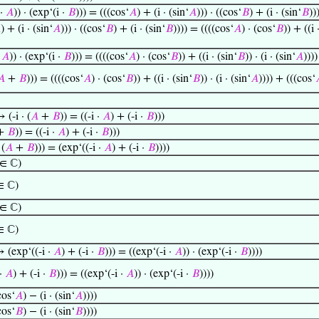
 ·
𝐴
)) · (exp‘(i ·
𝐵
))) = (((cos‘
𝐴
) + (i · (sin‘
𝐴
))) · ((cos‘
𝐵
) + (i · (sin‘
𝐵
))

) + (i · (sin‘
𝐴
))) · ((cos‘
𝐵
) + (i · (sin‘
𝐵
)))) = ((((cos‘
𝐴
) · (cos‘
𝐵
)) + ((i 
·
𝐴
)) · (exp‘(i ·
𝐵
))) = ((((cos‘
𝐴
) · (cos‘
𝐵
)) + ((i · (sin‘
𝐵
)) · (i · (sin‘
𝐴
)))
𝐴
+
𝐵
))) = ((((cos‘
𝐴
) · (cos‘
𝐵
)) + ((i · (sin‘
𝐵
)) · (i · (sin‘
𝐴
)))) + (((cos‘
(-i · (
𝐴
+
𝐵
)) = ((-i ·
𝐴
) + (-i ·
𝐵
)))
+
𝐵
)) = ((-i ·
𝐴
) + (-i ·
𝐵
)))
 (
𝐴
+
𝐵
))) = (exp‘((-i ·
𝐴
) + (-i ·
𝐵
))))
 ∈ ℂ)
∈ ℂ)
 ∈ ℂ)
∈ ℂ)
 (exp‘((-i ·
𝐴
) + (-i ·
𝐵
))) = ((exp‘(-i ·
𝐴
)) · (exp‘(-i ·
𝐵
))))
 ·
𝐴
) + (-i ·
𝐵
))) = ((exp‘(-i ·
𝐴
)) · (exp‘(-i ·
𝐵
))))
cos‘
𝐴
) − (i · (sin‘
𝐴
))))
cos‘
𝐵
) − (i · (sin‘
𝐵
))))