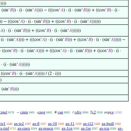
)))))
· (sin‘
𝐵
)) · (i · (sin‘
𝐴
)))) − (((cos‘
𝐴
) · (i · (sin‘
𝐵
))) + ((cos‘
𝐵
) · (i ·
)) − (((cos‘
𝐴
) · (i · (sin‘
𝐵
))) + ((cos‘
𝐵
) · (i · (sin‘
𝐴
))))))
𝐴
) · (i · (sin‘
𝐵
))) + ((cos‘
𝐵
) · (i · (sin‘
𝐴
))))))
 (i · (sin‘
𝐴
)))) + (((cos‘
𝐴
) · (i · (sin‘
𝐵
))) + ((cos‘
𝐵
) · (i · (sin‘
𝐴
))))) −
+ ((cos‘
𝐵
) · (i · (sin‘
𝐴
)))) + (((cos‘
𝐴
) · (i · (sin‘
𝐵
))) + ((cos‘
𝐵
) · (i ·
 · (i · (sin‘
𝐴
))))))
 ((cos‘
𝐵
) · (i · (sin‘
𝐴
))))) / (2 · i)))
)
· (sin‘
𝐵
))))
cmul
cmin
cneg
cap
cdiv
c2
ce
−
-
#
/
2
exp
8178
8491
8492
8903
8996
9338
12392
-ie1
ax-ie2
ax-8
ax-10
ax-11
ax-i12
ax-bndl
1546
1547
1557
1558
1559
1560
1562
ax-iinf
ax-cnex
ax-resscn
ax-1cn
ax-1re
ax-icn
ax-
4733
8264
8265
8266
8267
8268