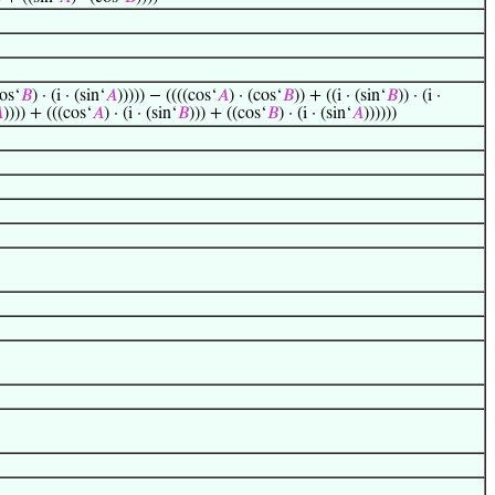
cos‘
𝐵
) · (i · (sin‘
𝐴
))))) − ((((cos‘
𝐴
) · (cos‘
𝐵
)) + ((i · (sin‘
𝐵
)) · (i ·

)))) + (((cos‘
𝐴
) · (i · (sin‘
𝐵
))) + ((cos‘
𝐵
) · (i · (sin‘
𝐴
))))))