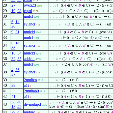
⊢
((
𝐴
∈ ℂ ∧
𝐵
∈ ℂ) → (i · (((cos‘
2271
. . . . . 6
28
27
oveq2d
⊢
((
𝐴
∈ ℂ ∧
𝐵
∈ ℂ) → (2 · (i · (((c
6095
. . . . 5
29
19
,
28
eqtrd
⊢
((
𝐴
∈ ℂ ∧
𝐵
∈ ℂ) → ((2 · i) · (((c
2271
. . . 4
30
mulcl
⊢
((i ∈ ℂ ∧ (sin‘
𝐵
) ∈ ℂ) → (i ·
8300
. . . . . . . . 9
6
,
11
,
31
sylancr
⊢
((
𝐴
∈ ℂ ∧
𝐵
∈ ℂ) → (i · (sin‘
418
. . . . . . . 8
30
32
9
,
31
mulcld
⊢
((
𝐴
∈ ℂ ∧
𝐵
∈ ℂ) → ((cos‘
𝐴
) 
8340
. . . . . . 7
33
mulcl
⊢
((i ∈ ℂ ∧ (sin‘
𝐴
) ∈ ℂ) → (i ·
8300
. . . . . . . . 9
6
,
14
,
34
sylancr
⊢
((
𝐴
∈ ℂ ∧
𝐵
∈ ℂ) → (i · (sin‘
418
. . . . . . . 8
33
35
16
,
34
mulcld
⊢
((
𝐴
∈ ℂ ∧
𝐵
∈ ℂ) → ((cos‘
𝐵
) 
8340
. . . . . . 7
36
32
,
35
addcld
⊢
((
𝐴
∈ ℂ ∧
𝐵
∈ ℂ) → (((cos‘
𝐴
) 
8339
. . . . . 6
37
mulcl
⊢
((2 ∈ ℂ ∧ (((cos‘
𝐴
) · (i · (sin‘
𝐵
)
8300
. . . . . 6
4
,
36
,
38
sylancr
⊢
((
𝐴
∈ ℂ ∧
𝐵
∈ ℂ) → (2 · (((cos‘
418
. . . . 5
37
39
2mulicn
⊢
(2 · i) ∈ ℂ
9510
. . . . . 6
40
39
a1i
⊢
((
𝐴
∈ ℂ ∧
𝐵
∈ ℂ) → (2 · i) ∈ ℂ)
9
. . . . 5
41
2muliap0
⊢
(2 · i) # 0
9512
. . . . . 6
42
41
a1i
⊢
((
𝐴
∈ ℂ ∧
𝐵
∈ ℂ) → (2 · i) # 0)
9
. . . . 5
38
,
40
,
⊢
((
𝐴
∈ ℂ ∧
𝐵
∈ ℂ) → (((2 · (((cos
. . . 4
43
divmulapd
9136
18
,
42
(cos‘
𝐵
)))) = (2 · (((cos‘
𝐴
) · (i · (sin‘
𝐵
)))
44
29
,
43
mpbird
⊢
((
𝐴
∈ ℂ ∧
𝐵
∈ ℂ) → ((2 · (((cos‘

167
. . 3