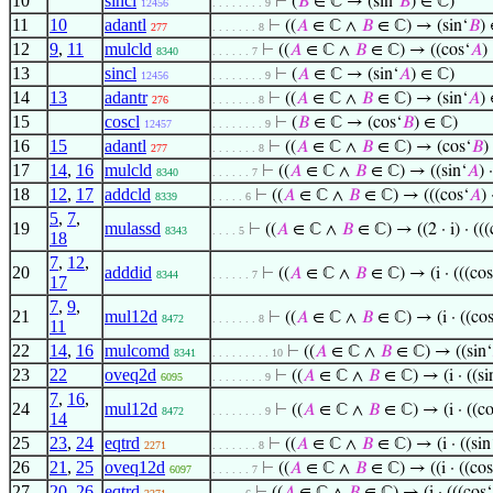
10
sincl
⊢
(
𝐵
∈ ℂ → (sin‘
𝐵
) ∈ ℂ)
12456
. . . . . . . . 9
11
10
adantl
⊢
((
𝐴
∈ ℂ ∧
𝐵
∈ ℂ) → (sin‘
𝐵
)
277
. . . . . . . 8
12
9
,
11
mulcld
⊢
((
𝐴
∈ ℂ ∧
𝐵
∈ ℂ) → ((cos‘
𝐴
) 
8340
. . . . . . 7
13
sincl
⊢
(
𝐴
∈ ℂ → (sin‘
𝐴
) ∈ ℂ)
12456
. . . . . . . . 9
14
13
adantr
⊢
((
𝐴
∈ ℂ ∧
𝐵
∈ ℂ) → (sin‘
𝐴
)
276
. . . . . . . 8
15
coscl
⊢
(
𝐵
∈ ℂ → (cos‘
𝐵
) ∈ ℂ)
12457
. . . . . . . . 9
16
15
adantl
⊢
((
𝐴
∈ ℂ ∧
𝐵
∈ ℂ) → (cos‘
𝐵
)
277
. . . . . . . 8
17
14
,
16
mulcld
⊢
((
𝐴
∈ ℂ ∧
𝐵
∈ ℂ) → ((sin‘
𝐴
) 
8340
. . . . . . 7
18
12
,
17
addcld
⊢
((
𝐴
∈ ℂ ∧
𝐵
∈ ℂ) → (((cos‘
𝐴
) 
8339
. . . . . 6
5
,
7
,
19
mulassd
⊢
((
𝐴
∈ ℂ ∧
𝐵
∈ ℂ) → ((2 · i) · (((
8343
. . . . 5
18
7
,
12
,
20
adddid
⊢
((
𝐴
∈ ℂ ∧
𝐵
∈ ℂ) → (i · (((cos
8344
. . . . . . 7
17
7
,
9
,
21
mul12d
⊢
((
𝐴
∈ ℂ ∧
𝐵
∈ ℂ) → (i · ((cos
8472
. . . . . . . 8
11
22
14
,
16
mulcomd
⊢
((
𝐴
∈ ℂ ∧
𝐵
∈ ℂ) → ((sin‘
8341
. . . . . . . . . 10
23
22
oveq2d
⊢
((
𝐴
∈ ℂ ∧
𝐵
∈ ℂ) → (i · ((si
6095
. . . . . . . . 9
7
,
16
,
24
mul12d
⊢
((
𝐴
∈ ℂ ∧
𝐵
∈ ℂ) → (i · ((co
8472
. . . . . . . . 9
14
25
23
,
24
eqtrd
⊢
((
𝐴
∈ ℂ ∧
𝐵
∈ ℂ) → (i · ((sin
2271
. . . . . . . 8
26
21
,
25
oveq12d
⊢
((
𝐴
∈ ℂ ∧
𝐵
∈ ℂ) → ((i · ((cos
6097
. . . . . . 7
27
20
,
26
eqtrd