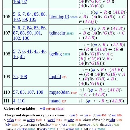
104
,
97
(
𝐴
(Itv‘
𝐺
)
𝑄
) ∨
𝑄
∈
(
𝐴
(Itv‘
𝐺
)
𝐶
)))
⊢
(((
𝜑
∧
𝑅
∈ (
𝐴
𝐿
𝐵
))
. . . 4
5
,
6
,
7
,
84
,
85
,
88
,
106
btwnlng13
∧
𝐵
∈ (
𝐴
(Itv‘
𝐺
)
𝑅
)) →
𝐶
35066
102
,
89
,
105
∈ (
𝐴
𝐿
𝑄
))
5
,
6
,
7
,
84
,
85
,
86
,
⊢
(((
𝜑
∧
𝑅
∈ (
𝐴
𝐿
𝐵
))
. . 3
107
87
,
88
,
90
,
101
,
tglineeltr
∧
𝐵
∈ (
𝐴
(Itv‘
𝐺
)
𝑅
)) →
𝐶
28913
102
,
106
∈ (
𝐴
𝐿
𝐵
))
⊢
((
𝜑
∧
𝑅
∈ (
𝐴
𝐿
𝐵
))
. . . 4
→ (
𝑅
∈ (
𝐴
𝐿
𝐵
) ↔ (
𝑅
∈
5
,
7
,
6
,
41
,
43
,
46
,
108
tgellng
(
𝐴
(Itv‘
𝐺
)
𝐵
) ∨
𝐴
∈
28831
16
,
45
(
𝑅
(Itv‘
𝐺
)
𝐵
) ∨
𝐵
∈
(
𝐴
(Itv‘
𝐺
)
𝑅
))))
⊢
((
𝜑
∧
𝑅
∈ (
𝐴
𝐿
𝐵
))
. . 3
→ (
𝑅
∈ (
𝐴
(Itv‘
𝐺
)
𝐵
) ∨
𝐴
109
75
,
108
mpbid
235
∈ (
𝑅
(Itv‘
𝐺
)
𝐵
) ∨
𝐵
∈
(
𝐴
(Itv‘
𝐺
)
𝑅
)))
⊢
((
𝜑
∧
𝑅
∈ (
𝐴
𝐿
𝐵
))
. 2
110
57
,
83
,
107
,
109
mpjao3dan
1459
→
𝐶
∈ (
𝐴
𝐿
𝐵
))
111
4
,
110
mtand
⊢
(
𝜑
→ ¬
𝑅
∈ (
𝐴
𝐿
𝐵
))
827
1
Colors of variables:
wff
setvar
class
This proof depends on syntax axioms:
wn
wi
wa
wo
¬
→
∧
∨
3
4
400
860
w3o
wceq
wcel
wne
class class class
wbr
∨
=
∈
≠
1102
1570
2143
2958
5109
cfv
(
class class class
)
co
cs3
cbs
cds
‘
⟨“
Base
dist
6536
7410
14884
17273
17323
cstrkg
citv
clng
chlg
TarskiG
Itv
LineG
hlG
28705
28711
28712
28878