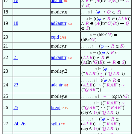
17
16
adantr
∧
𝑅
∈ (
𝐴
(Itv‘
𝐺
)
𝐵
)) →
𝐴
485
≠
𝐵
)
18
morley.q
⊢
(
𝜑
→
𝑄
∈
𝑆
)
. . . . 5
⊢
(((
𝜑
∧
𝑅
∈ (
𝐴
𝐿
𝐵
))
. . . 4
19
18
ad2antrr
∧
𝑅
∈ (
𝐴
(Itv‘
𝐺
)
𝐵
)) →
𝑄
738
∈
𝑆
)
⊢
(hlG‘
𝐺
) =
. . . . . 6
20
eqid
2763
(hlG‘
𝐺
)
21
morley.r
⊢
(
𝜑
→
𝑅
∈
𝑆
)
. . . . . . 7
⊢
(((
𝜑
∧
𝑅
∈
. . . . . 6
22
21
ad2antrr
(
𝐴
𝐿
𝐵
)) ∧
𝑅
∈
738
(
𝐴
(Itv‘
𝐺
)
𝐵
)) →
𝑅
∈
𝑆
)
⊢
(
𝜑
→
. . . . . . . . 9
23
morley.2
⟨“
𝑅
𝐴
𝐵
”⟩
∼
⟨“
𝑄
𝐴
𝑅
”⟩)
⊢
((
𝜑
∧
𝑅
∈
. . . . . . . 8
24
23
adantr
(
𝐴
𝐿
𝐵
)) → ⟨“
𝑅
𝐴
𝐵
”⟩
∼
485
⟨“
𝑄
𝐴
𝑅
”⟩)
25
morley.e
⊢
∼
= (cgrA‘
𝐺
)
. . . . . . . . 9
⊢
(⟨“
𝑅
𝐴
𝐵
”⟩
∼
. . . . . . . 8
26
25
breqi
⟨“
𝑄
𝐴
𝑅
”⟩ ↔ ⟨“
𝑅
𝐴
𝐵
”⟩
5115
(cgrA‘
𝐺
)⟨“
𝑄
𝐴
𝑅
”⟩)
⊢
((
𝜑
∧
𝑅
∈
. . . . . . 7
27
24
,
26
sylib
(
𝐴
𝐿
𝐵
)) → ⟨“
𝑅
𝐴
𝐵
”⟩
221
(cgrA‘
𝐺
)⟨“
𝑄
𝐴
𝑅
”⟩)