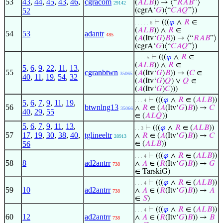
53
43
,
44
,
45
,
43
,
46
,
cgracom
(
𝐴
𝐿
𝐵
)) → ⟨“
𝑅
𝐴
𝐵
”⟩
29142
52
(cgrA‘
𝐺
)⟨“
𝐶
𝐴
𝑄
”⟩)
⊢
(((
𝜑
∧
𝑅
∈
. . . . . 6
(
𝐴
𝐿
𝐵
)) ∧
𝑅
∈
54
53
adantr
485
(
𝐴
(Itv‘
𝐺
)
𝐵
)) → ⟨“
𝑅
𝐴
𝐵
”⟩
(cgrA‘
𝐺
)⟨“
𝐶
𝐴
𝑄
”⟩)
⊢
(((
𝜑
∧
𝑅
∈
. . . . 5
(
𝐴
𝐿
𝐵
)) ∧
𝑅
∈
5
,
6
,
9
,
22
,
11
,
13
,
55
cgranbtwn
(
𝐴
(Itv‘
𝐺
)
𝐵
)) → (
𝐶
∈
35065
40
,
11
,
19
,
54
,
32
(
𝐴
(Itv‘
𝐺
)
𝑄
) ∨
𝑄
∈
(
𝐴
(Itv‘
𝐺
)
𝐶
)))
⊢
(((
𝜑
∧
𝑅
∈ (
𝐴
𝐿
𝐵
))
. . . 4
5
,
6
,
7
,
9
,
11
,
19
,
56
btwnlng13
∧
𝑅
∈ (
𝐴
(Itv‘
𝐺
)
𝐵
)) →
𝐶
35066
40
,
29
,
55
∈ (
𝐴
𝐿
𝑄
))
5
,
6
,
7
,
9
,
11
,
13
,
⊢
(((
𝜑
∧
𝑅
∈ (
𝐴
𝐿
𝐵
))
. . 3
57
17
,
19
,
30
,
38
,
40
,
tglineeltr
∧
𝑅
∈ (
𝐴
(Itv‘
𝐺
)
𝐵
)) →
𝐶
28913
56
∈ (
𝐴
𝐿
𝐵
))
⊢
(((
𝜑
∧
𝑅
∈ (
𝐴
𝐿
𝐵
))
. . . 4
58
8
ad2antrr
∧
𝐴
∈ (
𝑅
(Itv‘
𝐺
)
𝐵
)) →
𝐺
738
∈ TarskiG)
⊢
(((
𝜑
∧
𝑅
∈ (
𝐴
𝐿
𝐵
))
. . . 4
59
10
ad2antrr
∧
𝐴
∈ (
𝑅
(Itv‘
𝐺
)
𝐵
)) →
𝐴
738
∈
𝑆
)
⊢
(((
𝜑
∧
𝑅
∈ (
𝐴
𝐿
𝐵
))
. . . 4
60
12
ad2antrr
∧
𝐴
∈ (
𝑅
(Itv‘
𝐺
)
𝐵
)) →
𝐵
738