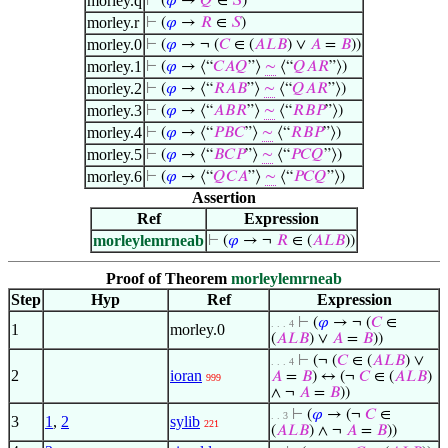
morley.q
⊢
(
𝜑
→
𝑄
∈
𝑆
)
morley.r
⊢
(
𝜑
→
𝑅
∈
𝑆
)
morley.0
⊢
(
𝜑
→ ¬ (
𝐶
∈ (
𝐴
𝐿
𝐵
) ∨
𝐴
=
𝐵
))
morley.1
⊢
(
𝜑
→ ⟨“
𝐶
𝐴
𝑄
”⟩
∼
⟨“
𝑄
𝐴
𝑅
”⟩)
morley.2
⊢
(
𝜑
→ ⟨“
𝑅
𝐴
𝐵
”⟩
∼
⟨“
𝑄
𝐴
𝑅
”⟩)
morley.3
⊢
(
𝜑
→ ⟨“
𝐴
𝐵
𝑅
”⟩
∼
⟨“
𝑅
𝐵
𝑃
”⟩)
morley.4
⊢
(
𝜑
→ ⟨“
𝑃
𝐵
𝐶
”⟩
∼
⟨“
𝑅
𝐵
𝑃
”⟩)
morley.5
⊢
(
𝜑
→ ⟨“
𝐵
𝐶
𝑃
”⟩
∼
⟨“
𝑃
𝐶
𝑄
”⟩)
morley.6
⊢
(
𝜑
→ ⟨“
𝑄
𝐶
𝐴
”⟩
∼
⟨“
𝑃
𝐶
𝑄
”⟩)
Assertion
Ref
Expression
morleylemrneab
⊢
(
𝜑
→ ¬
𝑅
∈ (
𝐴
𝐿
𝐵
))
Proof of Theorem
morleylemrneab
Step
Hyp
Ref
Expression
⊢
(
𝜑
→ ¬ (
𝐶
∈
. . . 4
1
morley.0
(
𝐴
𝐿
𝐵
) ∨
𝐴
=
𝐵
))
⊢
(¬ (
𝐶
∈ (
𝐴
𝐿
𝐵
) ∨
. . . 4
2
ioran
𝐴
=
𝐵
) ↔ (¬
𝐶
∈ (
𝐴
𝐿
𝐵
)
999
∧ ¬
𝐴
=
𝐵
))
⊢
(
𝜑
→ (¬
𝐶
∈
. . 3
3
1
,
2
sylib
221
(
𝐴
𝐿
𝐵
) ∧ ¬
𝐴
=
𝐵
))