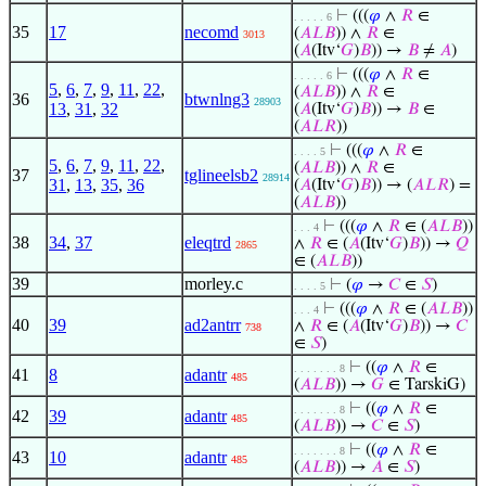
⊢
(((
𝜑
∧
𝑅
∈
. . . . . 6
35
17
necomd
(
𝐴
𝐿
𝐵
)) ∧
𝑅
∈
3013
(
𝐴
(Itv‘
𝐺
)
𝐵
)) →
𝐵
≠
𝐴
)
⊢
(((
𝜑
∧
𝑅
∈
. . . . . 6
5
,
6
,
7
,
9
,
11
,
22
,
(
𝐴
𝐿
𝐵
)) ∧
𝑅
∈
36
btwnlng3
28903
13
,
31
,
32
(
𝐴
(Itv‘
𝐺
)
𝐵
)) →
𝐵
∈
(
𝐴
𝐿
𝑅
))
⊢
(((
𝜑
∧
𝑅
∈
. . . . 5
5
,
6
,
7
,
9
,
11
,
22
,
(
𝐴
𝐿
𝐵
)) ∧
𝑅
∈
37
tglineelsb2
28914
31
,
13
,
35
,
36
(
𝐴
(Itv‘
𝐺
)
𝐵
)) → (
𝐴
𝐿
𝑅
) =
(
𝐴
𝐿
𝐵
))
⊢
(((
𝜑
∧
𝑅
∈ (
𝐴
𝐿
𝐵
))
. . . 4
38
34
,
37
eleqtrd
∧
𝑅
∈ (
𝐴
(Itv‘
𝐺
)
𝐵
)) →
𝑄
2865
∈ (
𝐴
𝐿
𝐵
))
39
morley.c
⊢
(
𝜑
→
𝐶
∈
𝑆
)
. . . . 5
⊢
(((
𝜑
∧
𝑅
∈ (
𝐴
𝐿
𝐵
))
. . . 4
40
39
ad2antrr
∧
𝑅
∈ (
𝐴
(Itv‘
𝐺
)
𝐵
)) →
𝐶
738
∈
𝑆
)
⊢
((
𝜑
∧
𝑅
∈
. . . . . . . 8
41
8
adantr
485
(
𝐴
𝐿
𝐵
)) →
𝐺
∈ TarskiG)
⊢
((
𝜑
∧
𝑅
∈
. . . . . . . 8
42
39
adantr
485
(
𝐴
𝐿
𝐵
)) →
𝐶
∈
𝑆
)
⊢
((
𝜑
∧
𝑅
∈
. . . . . . . 8
43
10
adantr
485
(
𝐴
𝐿
𝐵
)) →
𝐴
∈
𝑆
)