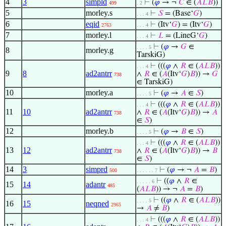
4
3
simpld
⊢
(
𝜑
→ ¬
𝐶
∈ (
𝐴
𝐿
𝐵
))
499
. 2
5
morley.s
⊢
𝑆
= (Base‘
𝐺
)
. . . 4
6
eqid
⊢
(Itv‘
𝐺
) = (Itv‘
𝐺
)
2763
. . . 4
7
morley.l
⊢
𝐿
= (LineG‘
𝐺
)
. . . 4
⊢
(
𝜑
→
𝐺
∈
. . . . 5
8
morley.g
TarskiG)
⊢
(((
𝜑
∧
𝑅
∈ (
𝐴
𝐿
𝐵
))
. . . 4
9
8
ad2antrr
∧
𝑅
∈ (
𝐴
(Itv‘
𝐺
)
𝐵
)) →
𝐺
738
∈ TarskiG)
10
morley.a
⊢
(
𝜑
→
𝐴
∈
𝑆
)
. . . . 5
⊢
(((
𝜑
∧
𝑅
∈ (
𝐴
𝐿
𝐵
))
. . . 4
11
10
ad2antrr
∧
𝑅
∈ (
𝐴
(Itv‘
𝐺
)
𝐵
)) →
𝐴
738
∈
𝑆
)
12
morley.b
⊢
(
𝜑
→
𝐵
∈
𝑆
)
. . . . 5
⊢
(((
𝜑
∧
𝑅
∈ (
𝐴
𝐿
𝐵
))
. . . 4
13
12
ad2antrr
∧
𝑅
∈ (
𝐴
(Itv‘
𝐺
)
𝐵
)) →
𝐵
738
∈
𝑆
)
14
3
simprd
⊢
(
𝜑
→ ¬
𝐴
=
𝐵
)
500
. . . . . . 7
⊢
((
𝜑
∧
𝑅
∈
. . . . . 6
15
14
adantr
485
(
𝐴
𝐿
𝐵
)) → ¬
𝐴
=
𝐵
)
⊢
((
𝜑
∧
𝑅
∈ (
𝐴
𝐿
𝐵
))
. . . . 5
16
15
neqned
2965
→
𝐴
≠
𝐵
)
⊢
(((
𝜑
∧
𝑅
∈ (
𝐴
𝐿
𝐵
))
. . . 4