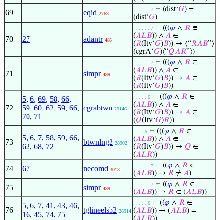
⊢
(dist‘
𝐺
) =
. . . . . . 7
69
eqid
2763
(dist‘
𝐺
)
⊢
(((
𝜑
∧
𝑅
∈
. . . . . . 7
(
𝐴
𝐿
𝐵
)) ∧
𝐴
∈
70
27
adantr
485
(
𝑅
(Itv‘
𝐺
)
𝐵
)) → ⟨“
𝑅
𝐴
𝐵
”⟩
(cgrA‘
𝐺
)⟨“
𝑄
𝐴
𝑅
”⟩)
⊢
(((
𝜑
∧
𝑅
∈
. . . . . . 7
(
𝐴
𝐿
𝐵
)) ∧
𝐴
∈
71
simpr
489
(
𝑅
(Itv‘
𝐺
)
𝐵
)) →
𝐴
∈
(
𝑅
(Itv‘
𝐺
)
𝐵
))
⊢
(((
𝜑
∧
𝑅
∈
. . . . . 6
5
,
6
,
69
,
58
,
66
,
(
𝐴
𝐿
𝐵
)) ∧
𝐴
∈
72
59
,
60
,
62
,
59
,
66
,
cgrabtwn
29146
(
𝑅
(Itv‘
𝐺
)
𝐵
)) →
𝐴
∈
70
,
71
(
𝑄
(Itv‘
𝐺
)
𝑅
))
⊢
(((
𝜑
∧
𝑅
∈
. . . . 5
5
,
6
,
7
,
58
,
59
,
66
,
(
𝐴
𝐿
𝐵
)) ∧
𝐴
∈
73
btwnlng2
28902
62
,
68
,
72
(
𝑅
(Itv‘
𝐺
)
𝐵
)) →
𝑄
∈
(
𝐴
𝐿
𝑅
))
⊢
((
𝜑
∧
𝑅
∈
. . . . . . 7
74
67
necomd
3013
(
𝐴
𝐿
𝐵
)) →
𝑅
≠
𝐴
)
⊢
((
𝜑
∧
𝑅
∈
. . . . . . 7
75
simpr
489
(
𝐴
𝐿
𝐵
)) →
𝑅
∈ (
𝐴
𝐿
𝐵
))
⊢
((
𝜑
∧
𝑅
∈
. . . . . 6
5
,
6
,
7
,
41
,
43
,
46
,
76
tglineelsb2
(
𝐴
𝐿
𝐵
)) → (
𝐴
𝐿
𝐵
) =
28914
16
,
45
,
74
,
75
(
𝐴
𝐿
𝑅
))