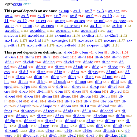
ccgra
cgrA
29127
This proof depends on axioms:
ax-mp
ax-1
ax-2
ax-3
ax-gen
5
6
7
8
1825
ax-4
ax-5
ax-6
ax-7
ax-8
ax-9
ax-10
ax-
1839
1940
1997
2038
2145
2153
2176
11
ax-12
ax-ext
ax-rep
ax-sep
ax-nul
ax-pow
2192
2213
2735
5238
5257
5269
5336
ax-pr
ax-un
ax-cnex
ax-resscn
ax-1cn
ax-icn
5404
7732
11160
11161
11162
11163
ax-addcl
ax-addrcl
ax-mulcl
ax-mulrcl
ax-
11164
11165
11166
11167
mulcom
ax-addass
ax-mulass
ax-distr
ax-i2m1
11168
11169
11170
11171
11172
ax-1ne0
ax-1rid
ax-rnegex
ax-rrecex
ax-cnre
ax-
11173
11174
11175
11176
11177
pre-lttri
ax-pre-lttrn
ax-pre-ltadd
ax-pre-mulgt0
11178
11179
11180
11181
This proof depends on definitions:
df-bi
df-an
df-or
df-3or
210
401
861
1104
df-3an
df-tru
df-fal
df-ex
df-nf
df-sb
df-mo
1105
1573
1583
1810
1814
2097
2567
df-eu
df-clab
df-cleq
df-clel
df-nfc
df-ne
df-
2597
2742
2755
2838
2912
2959
nel
df-ral
df-rex
df-reu
df-rab
df-v
df-sbc
df-
3065
3080
3090
3370
3417
3457
3745
csb
df-dif
df-un
df-in
df-ss
df-pss
df-nul
df-
3854
3908
3910
3912
3922
3925
4287
if
df-pw
df-sn
df-pr
df-tp
df-op
df-uni
df-
4488
4564
4590
4592
4594
4596
4873
int
df-iun
df-br
df-opab
df-mpt
df-tr
df-id
df-
4913
4958
5110
5174
5193
5219
5556
eprel
df-po
df-so
df-fr
df-we
df-xp
df-rel
df-
5561
5569
5570
5614
5616
5667
5668
cnv
df-co
df-dm
df-rn
df-res
df-ima
df-pred
5669
5670
5671
5672
5673
5674
6302
df-ord
df-on
df-lim
df-suc
df-iota
df-fun
df-
6363
6364
6365
6366
6492
6538
fn
df-f
df-f1
df-fo
df-f1o
df-fv
df-riota
df-
6539
6540
6541
6542
6543
6544
7367
ov
df-oprab
df-mpo
df-om
df-1st
df-2nd
df-
7413
7414
7415
7859
7982
7983
frecs
df-wrecs
df-recs
df-rdg
df-1o
df-oadd
df-
8274
8305
8354
8393
8449
8453
er
df-map
df-pm
df-en
df-dom
df-sdom
df-fin
8690
8822
8823
8940
8941
8942
8943
df-dju
df-card
df-pnf
df-mnf
df-xr
df-ltxr
df-
9892
9930
11249
11250
11251
11252
le
df-sub
df-neg
df-nn
df-2
df-3
df-n0
11253
11447
11448
12238
12307
12308
12509
df-xnn0
df-z
df-uz
df-fz
df-fzo
df-hash
df-
12582
12596
12867
13540
13688
14372
word
df-concat
df-s1
df-s2
df-s3
df-trkgc
14556
14613
14639
14890
14891
28726