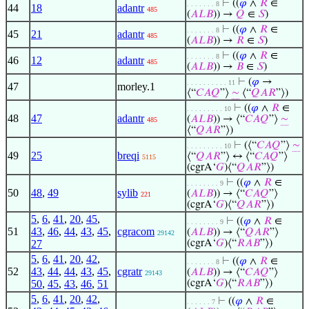
⊢
((
𝜑
∧
𝑅
∈
. . . . . . . 8
44
18
adantr
485
(
𝐴
𝐿
𝐵
)) →
𝑄
∈
𝑆
)
⊢
((
𝜑
∧
𝑅
∈
. . . . . . . 8
45
21
adantr
485
(
𝐴
𝐿
𝐵
)) →
𝑅
∈
𝑆
)
⊢
((
𝜑
∧
𝑅
∈
. . . . . . . 8
46
12
adantr
485
(
𝐴
𝐿
𝐵
)) →
𝐵
∈
𝑆
)
⊢
(
𝜑
→
. . . . . . . . . . 11
47
morley.1
⟨“
𝐶
𝐴
𝑄
”⟩
∼
⟨“
𝑄
𝐴
𝑅
”⟩)
⊢
((
𝜑
∧
𝑅
∈
. . . . . . . . . 10
48
47
adantr
(
𝐴
𝐿
𝐵
)) → ⟨“
𝐶
𝐴
𝑄
”⟩
∼
485
⟨“
𝑄
𝐴
𝑅
”⟩)
⊢
(⟨“
𝐶
𝐴
𝑄
”⟩
∼
. . . . . . . . . 10
49
25
breqi
⟨“
𝑄
𝐴
𝑅
”⟩ ↔ ⟨“
𝐶
𝐴
𝑄
”⟩
5115
(cgrA‘
𝐺
)⟨“
𝑄
𝐴
𝑅
”⟩)
⊢
((
𝜑
∧
𝑅
∈
. . . . . . . . 9
50
48
,
49
sylib
(
𝐴
𝐿
𝐵
)) → ⟨“
𝐶
𝐴
𝑄
”⟩
221
(cgrA‘
𝐺
)⟨“
𝑄
𝐴
𝑅
”⟩)
5
,
6
,
41
,
20
,
45
,
⊢
((
𝜑
∧
𝑅
∈
. . . . . . . . 9
51
43
,
46
,
44
,
43
,
45
,
cgracom
(
𝐴
𝐿
𝐵
)) → ⟨“
𝑄
𝐴
𝑅
”⟩
29142
27
(cgrA‘
𝐺
)⟨“
𝑅
𝐴
𝐵
”⟩)
5
,
6
,
41
,
20
,
42
,
⊢
((
𝜑
∧
𝑅
∈
. . . . . . . 8
52
43
,
44
,
44
,
43
,
45
,
cgratr
(
𝐴
𝐿
𝐵
)) → ⟨“
𝐶
𝐴
𝑄
”⟩
29143
50
,
45
,
43
,
46
,
51
(cgrA‘
𝐺
)⟨“
𝑅
𝐴
𝐵
”⟩)
5
,
6
,
41
,
20
,
42
,
⊢
((
𝜑
∧
𝑅
∈
. . . . . . 7