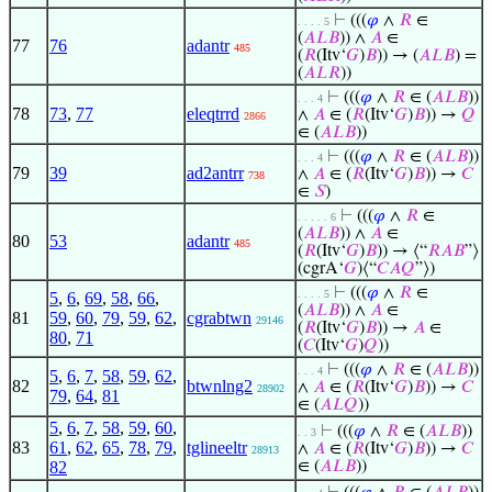
⊢
(((
𝜑
∧
𝑅
∈
. . . . 5
(
𝐴
𝐿
𝐵
)) ∧
𝐴
∈
77
76
adantr
485
(
𝑅
(Itv‘
𝐺
)
𝐵
)) → (
𝐴
𝐿
𝐵
) =
(
𝐴
𝐿
𝑅
))
⊢
(((
𝜑
∧
𝑅
∈ (
𝐴
𝐿
𝐵
))
. . . 4
78
73
,
77
eleqtrrd
∧
𝐴
∈ (
𝑅
(Itv‘
𝐺
)
𝐵
)) →
𝑄
2866
∈ (
𝐴
𝐿
𝐵
))
⊢
(((
𝜑
∧
𝑅
∈ (
𝐴
𝐿
𝐵
))
. . . 4
79
39
ad2antrr
∧
𝐴
∈ (
𝑅
(Itv‘
𝐺
)
𝐵
)) →
𝐶
738
∈
𝑆
)
⊢
(((
𝜑
∧
𝑅
∈
. . . . . 6
(
𝐴
𝐿
𝐵
)) ∧
𝐴
∈
80
53
adantr
485
(
𝑅
(Itv‘
𝐺
)
𝐵
)) → ⟨“
𝑅
𝐴
𝐵
”⟩
(cgrA‘
𝐺
)⟨“
𝐶
𝐴
𝑄
”⟩)
⊢
(((
𝜑
∧
𝑅
∈
. . . . 5
5
,
6
,
69
,
58
,
66
,
(
𝐴
𝐿
𝐵
)) ∧
𝐴
∈
81
59
,
60
,
79
,
59
,
62
,
cgrabtwn
29146
(
𝑅
(Itv‘
𝐺
)
𝐵
)) →
𝐴
∈
80
,
71
(
𝐶
(Itv‘
𝐺
)
𝑄
))
⊢
(((
𝜑
∧
𝑅
∈ (
𝐴
𝐿
𝐵
))
. . . 4
5
,
6
,
7
,
58
,
59
,
62
,
82
btwnlng2
∧
𝐴
∈ (
𝑅
(Itv‘
𝐺
)
𝐵
)) →
𝐶
28902
79
,
64
,
81
∈ (
𝐴
𝐿
𝑄
))
5
,
6
,
7
,
58
,
59
,
60
,
⊢
(((
𝜑
∧
𝑅
∈ (
𝐴
𝐿
𝐵
))
. . 3
83
61
,
62
,
65
,
78
,
79
,
tglineeltr
∧
𝐴
∈ (
𝑅
(Itv‘
𝐺
)
𝐵
)) →
𝐶
28913
82
∈ (
𝐴
𝐿
𝐵
))