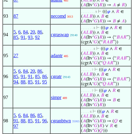
(
𝐴
𝐿
𝐵
)) ∧
𝐵
∈
485
(
𝐴
(Itv‘
𝐺
)
𝑅
)) →
𝐴
≠
𝑅
)
⊢
(((
𝜑
∧
𝑅
∈
. . . . . . . . 9
93
87
necomd
(
𝐴
𝐿
𝐵
)) ∧
𝐵
∈
3013
(
𝐴
(Itv‘
𝐺
)
𝑅
)) →
𝐵
≠
𝐴
)
⊢
(((
𝜑
∧
𝑅
∈
. . . . . . . 8
5
,
6
,
84
,
20
,
86
,
(
𝐴
𝐿
𝐵
)) ∧
𝐵
∈
94
cgraswap
29140
85
,
91
,
93
,
92
(
𝐴
(Itv‘
𝐺
)
𝑅
)) → ⟨“
𝐵
𝐴
𝑅
”⟩
(cgrA‘
𝐺
)⟨“
𝑅
𝐴
𝐵
”⟩)
⊢
(((
𝜑
∧
𝑅
∈
. . . . . . . 8
(
𝐴
𝐿
𝐵
)) ∧
𝐵
∈
95
27
adantr
485
(
𝐴
(Itv‘
𝐺
)
𝑅
)) → ⟨“
𝑅
𝐴
𝐵
”⟩
(cgrA‘
𝐺
)⟨“
𝑄
𝐴
𝑅
”⟩)
⊢
(((
𝜑
∧
𝑅
∈
. . . . . . 7
5
,
6
,
84
,
20
,
86
,
(
𝐴
𝐿
𝐵
)) ∧
𝐵
∈
96
85
,
91
,
91
,
85
,
86
,
cgratr
29143
(
𝐴
(Itv‘
𝐺
)
𝑅
)) → ⟨“
𝐵
𝐴
𝑅
”⟩
94
,
88
,
85
,
91
,
95
(cgrA‘
𝐺
)⟨“
𝑄
𝐴
𝑅
”⟩)
⊢
(((
𝜑
∧
𝑅
∈
. . . . . . 7
(
𝐴
𝐿
𝐵
)) ∧
𝐵
∈
97
simpr
489
(
𝐴
(Itv‘
𝐺
)
𝑅
)) →
𝐵
∈
(
𝐴
(Itv‘
𝐺
)
𝑅
))
⊢
(((
𝜑
∧
𝑅
∈
. . . . . 6
5
,
6
,
84
,
86
,
85
,
(
𝐴
𝐿
𝐵
)) ∧
𝐵
∈
98
91
,
88
,
85
,
91
,
96
,
cgranbtwn
(
𝐴
(Itv‘
𝐺
)
𝑅
)) → (
𝑄
∈
35065
97
(
𝐴
(Itv‘
𝐺
)
𝑅
) ∨
𝑅
∈
(
𝐴
(Itv‘
𝐺
)
𝑄
)))