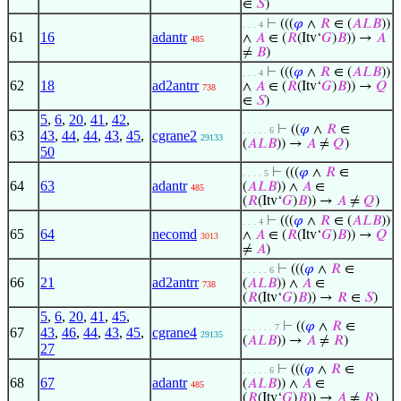
∈
𝑆
)
⊢
(((
𝜑
∧
𝑅
∈ (
𝐴
𝐿
𝐵
))
. . . 4
61
16
adantr
∧
𝐴
∈ (
𝑅
(Itv‘
𝐺
)
𝐵
)) →
𝐴
485
≠
𝐵
)
⊢
(((
𝜑
∧
𝑅
∈ (
𝐴
𝐿
𝐵
))
. . . 4
62
18
ad2antrr
∧
𝐴
∈ (
𝑅
(Itv‘
𝐺
)
𝐵
)) →
𝑄
738
∈
𝑆
)
5
,
6
,
20
,
41
,
42
,
⊢
((
𝜑
∧
𝑅
∈
. . . . . 6
63
43
,
44
,
44
,
43
,
45
,
cgrane2
29133
(
𝐴
𝐿
𝐵
)) →
𝐴
≠
𝑄
)
50
⊢
(((
𝜑
∧
𝑅
∈
. . . . 5
64
63
adantr
(
𝐴
𝐿
𝐵
)) ∧
𝐴
∈
485
(
𝑅
(Itv‘
𝐺
)
𝐵
)) →
𝐴
≠
𝑄
)
⊢
(((
𝜑
∧
𝑅
∈ (
𝐴
𝐿
𝐵
))
. . . 4
65
64
necomd
∧
𝐴
∈ (
𝑅
(Itv‘
𝐺
)
𝐵
)) →
𝑄
3013
≠
𝐴
)
⊢
(((
𝜑
∧
𝑅
∈
. . . . . 6
66
21
ad2antrr
(
𝐴
𝐿
𝐵
)) ∧
𝐴
∈
738
(
𝑅
(Itv‘
𝐺
)
𝐵
)) →
𝑅
∈
𝑆
)
5
,
6
,
20
,
41
,
45
,
⊢
((
𝜑
∧
𝑅
∈
. . . . . . 7
67
43
,
46
,
44
,
43
,
45
,
cgrane4
29135
(
𝐴
𝐿
𝐵
)) →
𝐴
≠
𝑅
)
27
⊢
(((
𝜑
∧
𝑅
∈
. . . . . 6
68
67
adantr
(
𝐴
𝐿
𝐵
)) ∧
𝐴
∈
485
(
𝑅
(Itv‘
𝐺
)
𝐵
)) →
𝐴
≠
𝑅
)