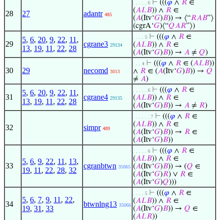
⊢
(((
𝜑
∧
𝑅
∈
. . . . . 6
(
𝐴
𝐿
𝐵
)) ∧
𝑅
∈
28
27
adantr
485
(
𝐴
(Itv‘
𝐺
)
𝐵
)) → ⟨“
𝑅
𝐴
𝐵
”⟩
(cgrA‘
𝐺
)⟨“
𝑄
𝐴
𝑅
”⟩)
⊢
(((
𝜑
∧
𝑅
∈
. . . . 5
5
,
6
,
20
,
9
,
22
,
11
,
29
cgrane3
(
𝐴
𝐿
𝐵
)) ∧
𝑅
∈
29134
13
,
19
,
11
,
22
,
28
(
𝐴
(Itv‘
𝐺
)
𝐵
)) →
𝐴
≠
𝑄
)
⊢
(((
𝜑
∧
𝑅
∈ (
𝐴
𝐿
𝐵
))
. . . 4
30
29
necomd
∧
𝑅
∈ (
𝐴
(Itv‘
𝐺
)
𝐵
)) →
𝑄
3013
≠
𝐴
)
⊢
(((
𝜑
∧
𝑅
∈
. . . . . 6
5
,
6
,
20
,
9
,
22
,
11
,
31
cgrane4
(
𝐴
𝐿
𝐵
)) ∧
𝑅
∈
29135
13
,
19
,
11
,
22
,
28
(
𝐴
(Itv‘
𝐺
)
𝐵
)) →
𝐴
≠
𝑅
)
⊢
(((
𝜑
∧
𝑅
∈
. . . . . . 7
(
𝐴
𝐿
𝐵
)) ∧
𝑅
∈
32
simpr
489
(
𝐴
(Itv‘
𝐺
)
𝐵
)) →
𝑅
∈
(
𝐴
(Itv‘
𝐺
)
𝐵
))
⊢
(((
𝜑
∧
𝑅
∈
. . . . . 6
(
𝐴
𝐿
𝐵
)) ∧
𝑅
∈
5
,
6
,
9
,
22
,
11
,
13
,
33
cgranbtwn
(
𝐴
(Itv‘
𝐺
)
𝐵
)) → (
𝑄
∈
35065
19
,
11
,
22
,
28
,
32
(
𝐴
(Itv‘
𝐺
)
𝑅
) ∨
𝑅
∈
(
𝐴
(Itv‘
𝐺
)
𝑄
)))
⊢
(((
𝜑
∧
𝑅
∈
. . . . 5
5
,
6
,
7
,
9
,
11
,
22
,
(
𝐴
𝐿
𝐵
)) ∧
𝑅
∈
34
btwnlng13
35066
19
,
31
,
33
(
𝐴
(Itv‘
𝐺
)
𝐵
)) →
𝑄
∈
(
𝐴
𝐿
𝑅
))