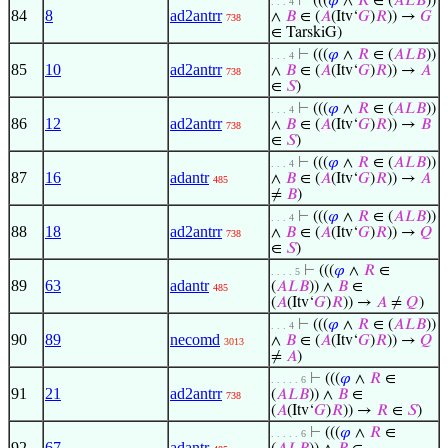
⊢
(((
𝜑
∧
𝑅
∈ (
𝐴
𝐿
𝐵
))
. . . 4
84
8
ad2antrr
∧
𝐵
∈ (
𝐴
(Itv‘
𝐺
)
𝑅
)) →
𝐺
738
∈ TarskiG)
⊢
(((
𝜑
∧
𝑅
∈ (
𝐴
𝐿
𝐵
))
. . . 4
85
10
ad2antrr
∧
𝐵
∈ (
𝐴
(Itv‘
𝐺
)
𝑅
)) →
𝐴
738
∈
𝑆
)
⊢
(((
𝜑
∧
𝑅
∈ (
𝐴
𝐿
𝐵
))
. . . 4
86
12
ad2antrr
∧
𝐵
∈ (
𝐴
(Itv‘
𝐺
)
𝑅
)) →
𝐵
738
∈
𝑆
)
⊢
(((
𝜑
∧
𝑅
∈ (
𝐴
𝐿
𝐵
))
. . . 4
87
16
adantr
∧
𝐵
∈ (
𝐴
(Itv‘
𝐺
)
𝑅
)) →
𝐴
485
≠
𝐵
)
⊢
(((
𝜑
∧
𝑅
∈ (
𝐴
𝐿
𝐵
))
. . . 4
88
18
ad2antrr
∧
𝐵
∈ (
𝐴
(Itv‘
𝐺
)
𝑅
)) →
𝑄
738
∈
𝑆
)
⊢
(((
𝜑
∧
𝑅
∈
. . . . 5
89
63
adantr
(
𝐴
𝐿
𝐵
)) ∧
𝐵
∈
485
(
𝐴
(Itv‘
𝐺
)
𝑅
)) →
𝐴
≠
𝑄
)
⊢
(((
𝜑
∧
𝑅
∈ (
𝐴
𝐿
𝐵
))
. . . 4
90
89
necomd
∧
𝐵
∈ (
𝐴
(Itv‘
𝐺
)
𝑅
)) →
𝑄
3013
≠
𝐴
)
⊢
(((
𝜑
∧
𝑅
∈
. . . . . 6
91
21
ad2antrr
(
𝐴
𝐿
𝐵
)) ∧
𝐵
∈
738
(
𝐴
(Itv‘
𝐺
)
𝑅
)) →
𝑅
∈
𝑆
)
⊢
(((
𝜑
∧
𝑅
∈
. . . . . 6
92
67
adantr