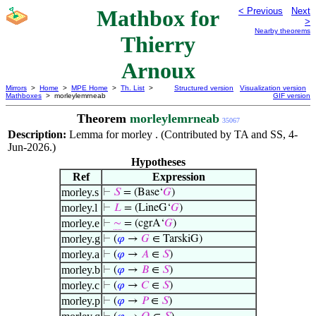
Mathbox for
< Previous
Next
>
Nearby theorems
Thierry
Arnoux
Mirrors
>
Home
>
MPE Home
>
Th. List
>
Structured version
Visualization version
Mathboxes
> morleylemrneab
GIF version
Theorem
morleylemrneab
35067
Description:
Lemma for morley . (Contributed by TA and SS, 4-
Jun-2026.)
Hypotheses
Ref
Expression
morley.s
⊢
𝑆
= (Base‘
𝐺
)
morley.l
⊢
𝐿
= (LineG‘
𝐺
)
morley.e
⊢
∼
= (cgrA‘
𝐺
)
morley.g
⊢
(
𝜑
→
𝐺
∈ TarskiG)
morley.a
⊢
(
𝜑
→
𝐴
∈
𝑆
)
morley.b
⊢
(
𝜑
→
𝐵
∈
𝑆
)
morley.c
⊢
(
𝜑
→
𝐶
∈
𝑆
)
morley.p
⊢
(
𝜑
→
𝑃
∈
𝑆
)