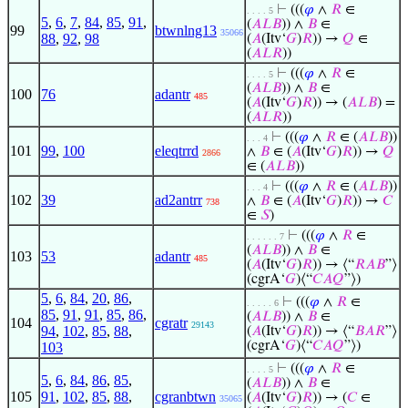
⊢
(((
𝜑
∧
𝑅
∈
. . . . 5
5
,
6
,
7
,
84
,
85
,
91
,
(
𝐴
𝐿
𝐵
)) ∧
𝐵
∈
99
btwnlng13
35066
88
,
92
,
98
(
𝐴
(Itv‘
𝐺
)
𝑅
)) →
𝑄
∈
(
𝐴
𝐿
𝑅
))
⊢
(((
𝜑
∧
𝑅
∈
. . . . 5
(
𝐴
𝐿
𝐵
)) ∧
𝐵
∈
100
76
adantr
485
(
𝐴
(Itv‘
𝐺
)
𝑅
)) → (
𝐴
𝐿
𝐵
) =
(
𝐴
𝐿
𝑅
))
⊢
(((
𝜑
∧
𝑅
∈ (
𝐴
𝐿
𝐵
))
. . . 4
101
99
,
100
eleqtrrd
∧
𝐵
∈ (
𝐴
(Itv‘
𝐺
)
𝑅
)) →
𝑄
2866
∈ (
𝐴
𝐿
𝐵
))
⊢
(((
𝜑
∧
𝑅
∈ (
𝐴
𝐿
𝐵
))
. . . 4
102
39
ad2antrr
∧
𝐵
∈ (
𝐴
(Itv‘
𝐺
)
𝑅
)) →
𝐶
738
∈
𝑆
)
⊢
(((
𝜑
∧
𝑅
∈
. . . . . . 7
(
𝐴
𝐿
𝐵
)) ∧
𝐵
∈
103
53
adantr
485
(
𝐴
(Itv‘
𝐺
)
𝑅
)) → ⟨“
𝑅
𝐴
𝐵
”⟩
(cgrA‘
𝐺
)⟨“
𝐶
𝐴
𝑄
”⟩)
5
,
6
,
84
,
20
,
86
,
⊢
(((
𝜑
∧
𝑅
∈
. . . . . 6
85
,
91
,
91
,
85
,
86
,
(
𝐴
𝐿
𝐵
)) ∧
𝐵
∈
104
cgratr
29143
94
,
102
,
85
,
88
,
(
𝐴
(Itv‘
𝐺
)
𝑅
)) → ⟨“
𝐵
𝐴
𝑅
”⟩
(cgrA‘
𝐺
)⟨“
𝐶
𝐴
𝑄
”⟩)
103
⊢
(((
𝜑
∧
𝑅
∈
. . . . 5
5
,
6
,
84
,
86
,
85
,
(
𝐴
𝐿
𝐵
)) ∧
𝐵
∈
105
91
,
102
,
85
,
88
,
cgranbtwn
(
𝐴
(Itv‘
𝐺
)
𝑅
)) → (
𝐶
∈
35065