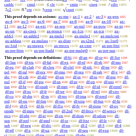
caddc
cmul
cle
cmin
cneg
cdiv
·
≤
−
-
/
11107
11109
11248
11445
11446
11875
+
c2
crp
cexp
csqrt
2
ℝ
↑
√
12299
13020
14102
15289
This proof depends on axioms:
ax-mp
ax-1
ax-2
ax-3
ax-gen
5
6
7
8
1825
ax-4
ax-5
ax-6
ax-7
ax-8
ax-9
ax-10
ax-
1839
1940
1997
2038
2145
2153
2176
11
ax-12
ax-ext
ax-sep
ax-nul
ax-pow
ax-pr
2192
2213
2735
5257
5269
5336
5404
ax-un
ax-cnex
ax-resscn
ax-1cn
ax-icn
ax-
7732
11160
11161
11162
11163
addcl
ax-addrcl
ax-mulcl
ax-mulrcl
ax-mulcom
11164
11165
11166
11167
11168
ax-addass
ax-mulass
ax-distr
ax-i2m1
ax-1ne0
11169
11170
11171
11172
11173
ax-1rid
ax-rnegex
ax-rrecex
ax-cnre
ax-pre-lttri
11174
11175
11176
11177
11178
ax-pre-lttrn
ax-pre-ltadd
ax-pre-mulgt0
ax-pre-sup
11179
11180
11181
11182
This proof depends on definitions:
df-bi
df-an
df-or
df-3or
210
401
861
1104
df-3an
df-tru
df-fal
df-ex
df-nf
df-sb
df-mo
1105
1573
1583
1810
1814
2097
2567
df-eu
df-clab
df-cleq
df-clel
df-nfc
df-ne
df-
2597
2742
2755
2838
2912
2959
nel
df-ral
df-rex
df-rmo
df-reu
df-rab
df-v
df-
3065
3080
3090
3369
3370
3417
3457
sbc
df-csb
df-dif
df-un
df-in
df-ss
df-pss
df-
3745
3854
3908
3910
3912
3922
3925
nul
df-if
df-pw
df-sn
df-pr
df-op
df-uni
df-
4287
4488
4564
4590
4592
4596
4873
iun
df-br
df-opab
df-mpt
df-tr
df-id
df-eprel
4958
5110
5174
5193
5219
5556
5561
df-po
df-so
df-fr
df-we
df-xp
df-rel
df-cnv
5569
5570
5614
5616
5667
5668
5669
df-co
df-dm
df-rn
df-res
df-ima
df-pred
df-
5670
5671
5672
5673
5674
6302
ord
df-on
df-lim
df-suc
df-iota
df-fun
df-fn
6363
6364
6365
6366
6492
6538
6539
df-f
df-f1
df-fo
df-f1o
df-fv
df-riota
df-ov
df-
6540
6541
6542
6543
6544
7367
7413
oprab
df-mpo
df-om
df-2nd
df-frecs
df-wrecs
df-
7414
7415
7859
7983
8274
8305
recs
df-rdg
df-er
df-en
df-dom
df-sdom
df-
8354
8393
8690
8940
8941
8942
sup
df-pnf
df-mnf
df-xr
df-ltxr
df-le
df-
9398
11249
11250
11251
11252
11253
sub
df-neg
df-div
df-nn
df-2
df-3
df-4
11447
11448
11876
12238
12307
12308
12309
df-n0
df-z
df-uz
df-rp
df-seq
df-exp
df-
12509
12596
12867
13021
14043
14103
cj
df-re
df-im
df-sqrt
df-abs
15155
15156
15157
15291
15292