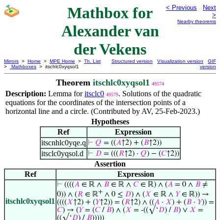
Mathbox for
< Previous
Next
>
Nearby theorems
Alexander van
der Vekens
Mirrors
>
Home
>
MPE Home
>
Th. List
Structured version
Visualization version
GIF
>
Mathboxes
> itschlc0xyqsol1
version
Theorem
itschlc0xyqsol1
49574
Description:
Lemma for
itsclc0
. Solutions of the quadratic
49579
equations for the coordinates of the intersection points of a
horizontal line and a circle. (Contributed by AV, 25-Feb-2023.)
Hypotheses
Ref
Expression
itscnhlc0yqe.q
⊢
𝑄
= ((
𝐴
↑2) + (
𝐵
↑2))
itsclc0yqsol.d
⊢
𝐷
= (((
𝑅
↑2) ·
𝑄
) − (
𝐶
↑2))
Assertion
Ref
Expression
⊢
((((
𝐴
∈ ℝ ∧
𝐵
∈ ℝ ∧
𝐶
∈ ℝ) ∧ (
𝐴
= 0 ∧
𝐵
≠
+
0)) ∧ (
𝑅
∈ ℝ
∧ 0 ≤
𝐷
) ∧ (
𝑋
∈ ℝ ∧
𝑌
∈ ℝ)) →
itschlc0xyqsol1
((((
𝑋
↑2) + (
𝑌
↑2)) = (
𝑅
↑2) ∧ ((
𝐴
·
𝑋
) + (
𝐵
·
𝑌
)) =
𝐶
) → (
𝑌
= (
𝐶
/
𝐵
) ∧ (
𝑋
= -((√‘
𝐷
) /
𝐵
) ∨
𝑋
=
((√‘
𝐷
) /
𝐵
)))))