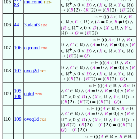
105
mulcomd
11234
+
83
∈ ℝ
∧ 0 ≤
𝐷
) ∧ (
𝑋
∈ ℝ ∧
𝑌
∈ ℝ))
→ ((
𝐵
↑2) · (
𝑅
↑2)) = ((
𝑅
↑2) · (
𝐵
↑2)))
⊢
((((
𝐴
∈ ℝ ∧
𝐵
. . . . . . . . . . . . . . . . . . 19
∈ ℝ ∧
𝐶
∈ ℝ) ∧ (
𝐴
= 0 ∧
𝐵
≠ 0)) ∧
106
44
3adant3
1150
+
(
𝑅
∈ ℝ
∧ 0 ≤
𝐷
) ∧ (
𝑋
∈ ℝ ∧
𝑌
∈
ℝ)) →
𝑄
= (
𝐵
↑2))
⊢
((((
𝐴
∈ ℝ ∧
𝐵
∈
. . . . . . . . . . . . . . . . . 18
ℝ ∧
𝐶
∈ ℝ) ∧ (
𝐴
= 0 ∧
𝐵
≠ 0)) ∧ (
𝑅
107
106
eqcomd
2769
+
∈ ℝ
∧ 0 ≤
𝐷
) ∧ (
𝑋
∈ ℝ ∧
𝑌
∈ ℝ))
→ (
𝐵
↑2) =
𝑄
)
⊢
((((
𝐴
∈ ℝ ∧
𝐵
∈
. . . . . . . . . . . . . . . . 17
ℝ ∧
𝐶
∈ ℝ) ∧ (
𝐴
= 0 ∧
𝐵
≠ 0)) ∧ (
𝑅
108
107
oveq2d
7426
+
∈ ℝ
∧ 0 ≤
𝐷
) ∧ (
𝑋
∈ ℝ ∧
𝑌
∈ ℝ))
→ ((
𝑅
↑2) · (
𝐵
↑2)) = ((
𝑅
↑2) ·
𝑄
))
⊢
((((
𝐴
∈ ℝ ∧
𝐵
∈ ℝ
. . . . . . . . . . . . . . . 16
105
,
∧
𝐶
∈ ℝ) ∧ (
𝐴
= 0 ∧
𝐵
≠ 0)) ∧ (
𝑅
∈
109
eqtrd
2798
+
108
ℝ
∧ 0 ≤
𝐷
) ∧ (
𝑋
∈ ℝ ∧
𝑌
∈ ℝ)) →
((
𝐵
↑2) · (
𝑅
↑2)) = ((
𝑅
↑2) ·
𝑄
))
⊢
((((
𝐴
∈ ℝ ∧
𝐵
∈ ℝ
. . . . . . . . . . . . . . 15
∧
𝐶
∈ ℝ) ∧ (
𝐴
= 0 ∧
𝐵
≠ 0)) ∧ (
𝑅
∈
110
109
oveq1d
+
ℝ
∧ 0 ≤
𝐷
) ∧ (
𝑋
∈ ℝ ∧
𝑌
∈ ℝ)) →
7425
(((
𝐵
↑2) · (
𝑅
↑2)) − (
𝐶
↑2)) = (((
𝑅
↑2) ·
𝑄
) − (
𝐶
↑2)))
⊢
((((
𝐴
∈ ℝ ∧
𝐵
∈ ℝ
. . . . . . . . . . . . . 14