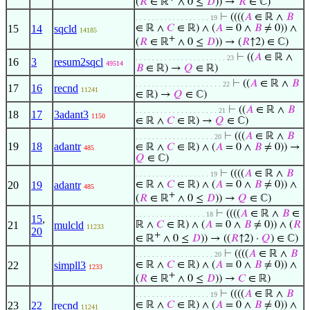
(
𝑅
∈ ℝ
∧ 0 ≤
𝐷
)) →
𝑅
∈ ℂ)
⊢
((((
𝐴
∈ ℝ ∧
𝐵
. . . . . . . . . . . . . . . . . . 19
15
14
sqcld
∈ ℝ ∧
𝐶
∈ ℝ) ∧ (
𝐴
= 0 ∧
𝐵
≠ 0)) ∧
14185
+
(
𝑅
∈ ℝ
∧ 0 ≤
𝐷
)) → (
𝑅
↑2) ∈ ℂ)
⊢
((
𝐴
∈ ℝ ∧
. . . . . . . . . . . . . . . . . . . . . . 23
16
3
resum2sqcl
49514
𝐵
∈ ℝ) →
𝑄
∈ ℝ)
⊢
((
𝐴
∈ ℝ ∧
𝐵
. . . . . . . . . . . . . . . . . . . . . 22
17
16
recnd
11241
∈ ℝ) →
𝑄
∈ ℂ)
⊢
((
𝐴
∈ ℝ ∧
𝐵
. . . . . . . . . . . . . . . . . . . . 21
18
17
3adant3
1150
∈ ℝ ∧
𝐶
∈ ℝ) →
𝑄
∈ ℂ)
⊢
(((
𝐴
∈ ℝ ∧
𝐵
. . . . . . . . . . . . . . . . . . . 20
19
18
adantr
∈ ℝ ∧
𝐶
∈ ℝ) ∧ (
𝐴
= 0 ∧
𝐵
≠ 0)) →
485
𝑄
∈ ℂ)
⊢
((((
𝐴
∈ ℝ ∧
𝐵
. . . . . . . . . . . . . . . . . . 19
20
19
adantr
∈ ℝ ∧
𝐶
∈ ℝ) ∧ (
𝐴
= 0 ∧
𝐵
≠ 0)) ∧
485
+
(
𝑅
∈ ℝ
∧ 0 ≤
𝐷
)) →
𝑄
∈ ℂ)
⊢
((((
𝐴
∈ ℝ ∧
𝐵
∈
. . . . . . . . . . . . . . . . . 18
15
,
21
mulcld
ℝ ∧
𝐶
∈ ℝ) ∧ (
𝐴
= 0 ∧
𝐵
≠ 0)) ∧ (
𝑅
11233
20
+
∈ ℝ
∧ 0 ≤
𝐷
)) → ((
𝑅
↑2) ·
𝑄
) ∈ ℂ)
⊢
((((
𝐴
∈ ℝ ∧
𝐵
. . . . . . . . . . . . . . . . . . . 20
22
simpll3
∈ ℝ ∧
𝐶
∈ ℝ) ∧ (
𝐴
= 0 ∧
𝐵
≠ 0)) ∧
1233
+
(
𝑅
∈ ℝ
∧ 0 ≤
𝐷
)) →
𝐶
∈ ℝ)
⊢
((((
𝐴
∈ ℝ ∧
𝐵
. . . . . . . . . . . . . . . . . . 19
23
22
recnd
∈ ℝ ∧
𝐶
∈ ℝ) ∧ (
𝐴
= 0 ∧
𝐵
≠ 0)) ∧
11241