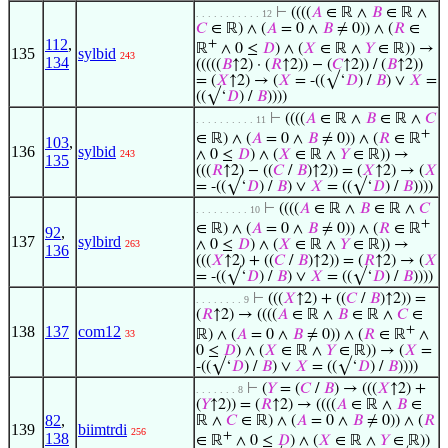
⊢
((((
𝐴
∈ ℝ ∧
𝐵
∈ ℝ ∧
. . . . . . . . . . . 12
𝐶
∈ ℝ) ∧ (
𝐴
= 0 ∧
𝐵
≠ 0)) ∧ (
𝑅
∈
112
,
+
ℝ
∧ 0 ≤
𝐷
) ∧ (
𝑋
∈ ℝ ∧
𝑌
∈ ℝ)) →
135
sylbid
243
134
(((((
𝐵
↑2) · (
𝑅
↑2)) − (
𝐶
↑2)) / (
𝐵
↑2))
= (
𝑋
↑2) → (
𝑋
= -((√‘
𝐷
) /
𝐵
) ∨
𝑋
=
((√‘
𝐷
) /
𝐵
))))
⊢
((((
𝐴
∈ ℝ ∧
𝐵
∈ ℝ ∧
𝐶
. . . . . . . . . . 11
+
∈ ℝ) ∧ (
𝐴
= 0 ∧
𝐵
≠ 0)) ∧ (
𝑅
∈ ℝ
103
,
136
sylbid
∧ 0 ≤
𝐷
) ∧ (
𝑋
∈ ℝ ∧
𝑌
∈ ℝ)) →
243
135
(((
𝑅
↑2) − ((
𝐶
/
𝐵
)↑2)) = (
𝑋
↑2) → (
𝑋
= -((√‘
𝐷
) /
𝐵
) ∨
𝑋
= ((√‘
𝐷
) /
𝐵
))))
⊢
((((
𝐴
∈ ℝ ∧
𝐵
∈ ℝ ∧
𝐶
. . . . . . . . . 10
+
∈ ℝ) ∧ (
𝐴
= 0 ∧
𝐵
≠ 0)) ∧ (
𝑅
∈ ℝ
92
,
137
sylbird
∧ 0 ≤
𝐷
) ∧ (
𝑋
∈ ℝ ∧
𝑌
∈ ℝ)) →
263
136
(((
𝑋
↑2) + ((
𝐶
/
𝐵
)↑2)) = (
𝑅
↑2) → (
𝑋
= -((√‘
𝐷
) /
𝐵
) ∨
𝑋
= ((√‘
𝐷
) /
𝐵
))))
⊢
(((
𝑋
↑2) + ((
𝐶
/
𝐵
)↑2)) =
. . . . . . . . 9
(
𝑅
↑2) → ((((
𝐴
∈ ℝ ∧
𝐵
∈ ℝ ∧
𝐶
∈
138
137
com12
+
ℝ) ∧ (
𝐴
= 0 ∧
𝐵
≠ 0)) ∧ (
𝑅
∈ ℝ
∧
33
0 ≤
𝐷
) ∧ (
𝑋
∈ ℝ ∧
𝑌
∈ ℝ)) → (
𝑋
=
-((√‘
𝐷
) /
𝐵
) ∨
𝑋
= ((√‘
𝐷
) /
𝐵
))))
⊢
(
𝑌
= (
𝐶
/
𝐵
) → (((
𝑋
↑2) +
. . . . . . . 8
(
𝑌
↑2)) = (
𝑅
↑2) → ((((
𝐴
∈ ℝ ∧
𝐵
∈
82
,
ℝ ∧
𝐶
∈ ℝ) ∧ (
𝐴
= 0 ∧
𝐵
≠ 0)) ∧ (
𝑅
139
biimtrdi
256
+
138
∈ ℝ
∧ 0 ≤
𝐷
) ∧ (
𝑋
∈ ℝ ∧
𝑌
∈ ℝ))