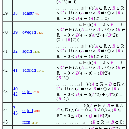
(
𝐴
↑2) = 0)
⊢
((((
𝐴
∈ ℝ ∧
𝐵
∈ ℝ
. . . . . . . . . . . . . . 15
39
38
adantr
∧
𝐶
∈ ℝ) ∧ (
𝐴
= 0 ∧
𝐵
≠ 0)) ∧ (
𝑅
∈
485
+
ℝ
∧ 0 ≤
𝐷
)) → (
𝐴
↑2) = 0)
⊢
((((
𝐴
∈ ℝ ∧
𝐵
∈ ℝ
. . . . . . . . . . . . . 14
∧
𝐶
∈ ℝ) ∧ (
𝐴
= 0 ∧
𝐵
≠ 0)) ∧ (
𝑅
∈
40
39
oveq1d
7425
+
ℝ
∧ 0 ≤
𝐷
)) → ((
𝐴
↑2) + (
𝐵
↑2)) =
(0 + (
𝐵
↑2)))
⊢
((((
𝐴
∈ ℝ ∧
𝐵
∈ ℝ
. . . . . . . . . . . . . . 15
41
32
sqcld
∧
𝐶
∈ ℝ) ∧ (
𝐴
= 0 ∧
𝐵
≠ 0)) ∧ (
𝑅
∈
14185
+
ℝ
∧ 0 ≤
𝐷
)) → (
𝐵
↑2) ∈ ℂ)
⊢
((((
𝐴
∈ ℝ ∧
𝐵
∈ ℝ
. . . . . . . . . . . . . 14
∧
𝐶
∈ ℝ) ∧ (
𝐴
= 0 ∧
𝐵
≠ 0)) ∧ (
𝑅
∈
42
41
addlidd
11415
+
ℝ
∧ 0 ≤
𝐷
)) → (0 + (
𝐵
↑2)) =
(
𝐵
↑2))
⊢
((((
𝐴
∈ ℝ ∧
𝐵
∈ ℝ ∧
. . . . . . . . . . . . 13
40
,
𝐶
∈ ℝ) ∧ (
𝐴
= 0 ∧
𝐵
≠ 0)) ∧ (
𝑅
∈
43
eqtrd
2798
+
42
ℝ
∧ 0 ≤
𝐷
)) → ((
𝐴
↑2) + (
𝐵
↑2)) =
(
𝐵
↑2))
⊢
((((
𝐴
∈ ℝ ∧
𝐵
∈ ℝ ∧
. . . . . . . . . . . 12
3
,
44
eqtrid
𝐶
∈ ℝ) ∧ (
𝐴
= 0 ∧
𝐵
≠ 0)) ∧ (
𝑅
∈
2810
43
+
ℝ
∧ 0 ≤
𝐷
)) →
𝑄
= (
𝐵
↑2))
45
recn
⊢
(
𝐵
∈ ℝ →
𝐵
∈ ℂ)
11194
. . . . . . . . . . . . . . . 16
⊢
(
𝐵
∈ ℝ → (
𝐵
↑2) =
. . . . . . . . . . . . . . 15