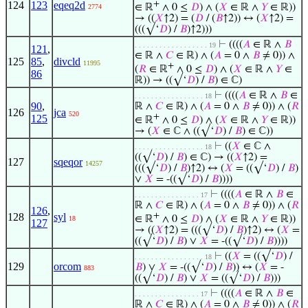
124
123
eqeq2d
+
∈ ℝ
∧ 0 ≤
𝐷
) ∧ (
𝑋
∈ ℝ ∧
𝑌
∈ ℝ))
2774
→ ((
𝑋
↑2) = (
𝐷
/ (
𝐵
↑2)) ↔ (
𝑋
↑2) =
(((√‘
𝐷
) /
𝐵
)↑2)))
⊢
((((
𝐴
∈ ℝ ∧
𝐵
. . . . . . . . . . . . . . . . . . 19
121
,
∈ ℝ ∧
𝐶
∈ ℝ) ∧ (
𝐴
= 0 ∧
𝐵
≠ 0)) ∧
125
85
,
divcld
11995
+
(
𝑅
∈ ℝ
∧ 0 ≤
𝐷
) ∧ (
𝑋
∈ ℝ ∧
𝑌
∈
86
ℝ)) → ((√‘
𝐷
) /
𝐵
) ∈ ℂ)
⊢
((((
𝐴
∈ ℝ ∧
𝐵
∈
. . . . . . . . . . . . . . . . . 18
90
,
ℝ ∧
𝐶
∈ ℝ) ∧ (
𝐴
= 0 ∧
𝐵
≠ 0)) ∧ (
𝑅
126
jca
520
+
125
∈ ℝ
∧ 0 ≤
𝐷
) ∧ (
𝑋
∈ ℝ ∧
𝑌
∈ ℝ))
→ (
𝑋
∈ ℂ ∧ ((√‘
𝐷
) /
𝐵
) ∈ ℂ))
⊢
((
𝑋
∈ ℂ ∧
. . . . . . . . . . . . . . . . . 18
((√‘
𝐷
) /
𝐵
) ∈ ℂ) → ((
𝑋
↑2) =
127
sqeqor
14257
(((√‘
𝐷
) /
𝐵
)↑2) ↔ (
𝑋
= ((√‘
𝐷
) /
𝐵
)
∨
𝑋
= -((√‘
𝐷
) /
𝐵
))))
⊢
((((
𝐴
∈ ℝ ∧
𝐵
∈
. . . . . . . . . . . . . . . . 17
ℝ ∧
𝐶
∈ ℝ) ∧ (
𝐴
= 0 ∧
𝐵
≠ 0)) ∧ (
𝑅
126
,
128
syl
+
∈ ℝ
∧ 0 ≤
𝐷
) ∧ (
𝑋
∈ ℝ ∧
𝑌
∈ ℝ))
18
127
→ ((
𝑋
↑2) = (((√‘
𝐷
) /
𝐵
)↑2) ↔ (
𝑋
=
((√‘
𝐷
) /
𝐵
) ∨
𝑋
= -((√‘
𝐷
) /
𝐵
))))
⊢
((
𝑋
= ((√‘
𝐷
) /
. . . . . . . . . . . . . . . . . 18
129
orcom
𝐵
) ∨
𝑋
= -((√‘
𝐷
) /
𝐵
)) ↔ (
𝑋
= -
883
((√‘
𝐷
) /
𝐵
) ∨
𝑋
= ((√‘
𝐷
) /
𝐵
)))
⊢
((((
𝐴
∈ ℝ ∧
𝐵
∈
. . . . . . . . . . . . . . . . 17
ℝ ∧
𝐶
∈ ℝ) ∧ (
𝐴
= 0 ∧
𝐵
≠ 0)) ∧ (
𝑅