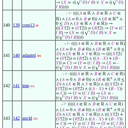
→ (
𝑋
= -((√‘
𝐷
) /
𝐵
) ∨
𝑋
= ((√‘
𝐷
)
/
𝐵
)))))
⊢
((((
𝐴
∈ ℝ ∧
𝐵
∈ ℝ ∧
𝐶
∈
. . . . . . 7
+
ℝ) ∧ (
𝐴
= 0 ∧
𝐵
≠ 0)) ∧ (
𝑅
∈ ℝ
∧
0 ≤
𝐷
) ∧ (
𝑋
∈ ℝ ∧
𝑌
∈ ℝ)) →
140
139
com13
89
(((
𝑋
↑2) + (
𝑌
↑2)) = (
𝑅
↑2) → (
𝑌
= (
𝐶
/
𝐵
) → (
𝑋
= -((√‘
𝐷
) /
𝐵
) ∨
𝑋
=
((√‘
𝐷
) /
𝐵
)))))
⊢
((((
𝐴
∈ ℝ ∧
𝐵
∈ ℝ ∧
𝐶
∈ ℝ)
. . . . . 6
+
∧ (
𝐴
= 0 ∧
𝐵
≠ 0)) ∧ (
𝑅
∈ ℝ
∧ 0 ≤
𝐷
) ∧ (
𝑋
∈ ℝ ∧
𝑌
∈ ℝ)) → ((((
𝑋
↑2)
141
140
adantrd
496
+ (
𝑌
↑2)) = (
𝑅
↑2) ∧ ((
𝐴
·
𝑋
) + (
𝐵
·
𝑌
)) =
𝐶
) → (
𝑌
= (
𝐶
/
𝐵
) → (
𝑋
= -
((√‘
𝐷
) /
𝐵
) ∨
𝑋
= ((√‘
𝐷
) /
𝐵
)))))
⊢
(((((
𝐴
∈ ℝ ∧
𝐵
∈ ℝ ∧
𝐶
∈ ℝ)
. . . . 5
+
∧ (
𝐴
= 0 ∧
𝐵
≠ 0)) ∧ (
𝑅
∈ ℝ
∧ 0 ≤
𝐷
) ∧ (
𝑋
∈ ℝ ∧
𝑌
∈ ℝ)) ∧ (((
𝑋
↑2) +
142
141
imp
411
(
𝑌
↑2)) = (
𝑅
↑2) ∧ ((
𝐴
·
𝑋
) + (
𝐵
·
𝑌
))
=
𝐶
)) → (
𝑌
= (
𝐶
/
𝐵
) → (
𝑋
= -
((√‘
𝐷
) /
𝐵
) ∨
𝑋
= ((√‘
𝐷
) /
𝐵
))))
⊢
(((((
𝐴
∈ ℝ ∧
𝐵
∈ ℝ ∧
𝐶
∈ ℝ)
. . . 4
+
∧ (
𝐴
= 0 ∧
𝐵
≠ 0)) ∧ (
𝑅
∈ ℝ
∧ 0 ≤
𝐷
) ∧ (
𝑋
∈ ℝ ∧
𝑌
∈ ℝ)) ∧ (((
𝑋
↑2) +
143
142
ancld
(
𝑌
↑2)) = (
𝑅
↑2) ∧ ((
𝐴
·
𝑋
) + (
𝐵
·
𝑌
))
559
=
𝐶
)) → (
𝑌
= (
𝐶
/
𝐵
) → (
𝑌
= (
𝐶
/
𝐵
)