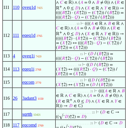
∧
𝐶
∈ ℝ) ∧ (
𝐴
= 0 ∧
𝐵
≠ 0)) ∧ (
𝑅
∈
111
110
oveq1d
+
ℝ
∧ 0 ≤
𝐷
) ∧ (
𝑋
∈ ℝ ∧
𝑌
∈ ℝ)) →
7425
((((
𝐵
↑2) · (
𝑅
↑2)) − (
𝐶
↑2)) / (
𝐵
↑2)) =
((((
𝑅
↑2) ·
𝑄
) − (
𝐶
↑2)) / (
𝐵
↑2)))
⊢
((((
𝐴
∈ ℝ ∧
𝐵
∈ ℝ ∧
. . . . . . . . . . . . 13
𝐶
∈ ℝ) ∧ (
𝐴
= 0 ∧
𝐵
≠ 0)) ∧ (
𝑅
∈
+
ℝ
∧ 0 ≤
𝐷
) ∧ (
𝑋
∈ ℝ ∧
𝑌
∈ ℝ)) →
112
111
eqeq1d
2765
(((((
𝐵
↑2) · (
𝑅
↑2)) − (
𝐶
↑2)) / (
𝐵
↑2))
= (
𝑋
↑2) ↔ ((((
𝑅
↑2) ·
𝑄
) − (
𝐶
↑2)) /
(
𝐵
↑2)) = (
𝑋
↑2)))
⊢
(
𝐷
/ (
𝐵
↑2)) =
. . . . . . . . . . . . . . 15
113
4
oveq1i
7420
((((
𝑅
↑2) ·
𝑄
) − (
𝐶
↑2)) / (
𝐵
↑2))
⊢
((
𝐷
/ (
𝐵
↑2)) =
. . . . . . . . . . . . . 14
114
113
eqeq1i
(
𝑋
↑2) ↔ ((((
𝑅
↑2) ·
𝑄
) − (
𝐶
↑2)) /
2768
(
𝐵
↑2)) = (
𝑋
↑2))
⊢
((
𝐷
/ (
𝐵
↑2)) =
. . . . . . . . . . . . . . 15
115
eqcom
2770
(
𝑋
↑2) ↔ (
𝑋
↑2) = (
𝐷
/ (
𝐵
↑2)))
⊢
((((
𝐴
∈ ℝ ∧
𝐵
. . . . . . . . . . . . . . . . . . . . 21
∈ ℝ ∧
𝐶
∈ ℝ) ∧ (
𝐴
= 0 ∧
𝐵
≠ 0)) ∧
116
26
3adant3
1150
+
(
𝑅
∈ ℝ
∧ 0 ≤
𝐷
) ∧ (
𝑋
∈ ℝ ∧
𝑌
∈
ℝ)) →
𝐷
∈ ℂ)
⊢
(
𝐷
∈ ℂ →
. . . . . . . . . . . . . . . . . . . . . 22
117
sqrtth
15421
((√‘
𝐷
)↑2) =
𝐷
)
⊢
(
𝐷
∈ ℂ →
𝐷
. . . . . . . . . . . . . . . . . . . . 21
118
117
eqcomd
2769
= ((√‘
𝐷
)↑2))