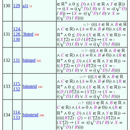
+
∈ ℝ
∧ 0 ≤
𝐷
) ∧ (
𝑋
∈ ℝ ∧
𝑌
∈ ℝ))
130
129
a1i
11
→ ((
𝑋
= ((√‘
𝐷
) /
𝐵
) ∨
𝑋
= -((√‘
𝐷
)
/
𝐵
)) ↔ (
𝑋
= -((√‘
𝐷
) /
𝐵
) ∨
𝑋
=
((√‘
𝐷
) /
𝐵
))))
⊢
((((
𝐴
∈ ℝ ∧
𝐵
∈ ℝ
. . . . . . . . . . . . . . . 16
124
,
∧
𝐶
∈ ℝ) ∧ (
𝐴
= 0 ∧
𝐵
≠ 0)) ∧ (
𝑅
∈
131
128
,
3bitrd
+
ℝ
∧ 0 ≤
𝐷
) ∧ (
𝑋
∈ ℝ ∧
𝑌
∈ ℝ)) →
308
130
((
𝑋
↑2) = (
𝐷
/ (
𝐵
↑2)) ↔ (
𝑋
= -
((√‘
𝐷
) /
𝐵
) ∨
𝑋
= ((√‘
𝐷
) /
𝐵
))))
⊢
((((
𝐴
∈ ℝ ∧
𝐵
∈ ℝ
. . . . . . . . . . . . . . 15
∧
𝐶
∈ ℝ) ∧ (
𝐴
= 0 ∧
𝐵
≠ 0)) ∧ (
𝑅
∈
132
131
biimpd
+
ℝ
∧ 0 ≤
𝐷
) ∧ (
𝑋
∈ ℝ ∧
𝑌
∈ ℝ)) →
232
((
𝑋
↑2) = (
𝐷
/ (
𝐵
↑2)) → (
𝑋
= -
((√‘
𝐷
) /
𝐵
) ∨
𝑋
= ((√‘
𝐷
) /
𝐵
))))
⊢
((((
𝐴
∈ ℝ ∧
𝐵
∈ ℝ
. . . . . . . . . . . . . 14
∧
𝐶
∈ ℝ) ∧ (
𝐴
= 0 ∧
𝐵
≠ 0)) ∧ (
𝑅
∈
115
,
133
biimtrid
+
ℝ
∧ 0 ≤
𝐷
) ∧ (
𝑋
∈ ℝ ∧
𝑌
∈ ℝ)) →
245
132
((
𝐷
/ (
𝐵
↑2)) = (
𝑋
↑2) → (
𝑋
= -
((√‘
𝐷
) /
𝐵
) ∨
𝑋
= ((√‘
𝐷
) /
𝐵
))))
⊢
((((
𝐴
∈ ℝ ∧
𝐵
∈ ℝ ∧
. . . . . . . . . . . . 13
𝐶
∈ ℝ) ∧ (
𝐴
= 0 ∧
𝐵
≠ 0)) ∧ (
𝑅
∈
114
,
+
ℝ
∧ 0 ≤
𝐷
) ∧ (
𝑋
∈ ℝ ∧
𝑌
∈ ℝ)) →
134
biimtrrid
246
133
(((((
𝑅
↑2) ·
𝑄
) − (
𝐶
↑2)) / (
𝐵
↑2)) =
(
𝑋
↑2) → (
𝑋
= -((√‘
𝐷
) /
𝐵
) ∨
𝑋
=
((√‘
𝐷
) /
𝐵
))))