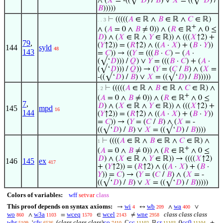
∧ (
𝑋
= -((√‘
𝐷
) /
𝐵
) ∨
𝑋
= ((√‘
𝐷
) /
𝐵
)))))
⊢
(((((
𝐴
∈ ℝ ∧
𝐵
∈ ℝ ∧
𝐶
∈ ℝ)
. . 3
+
∧ (
𝐴
= 0 ∧
𝐵
≠ 0)) ∧ (
𝑅
∈ ℝ
∧ 0 ≤
𝐷
) ∧ (
𝑋
∈ ℝ ∧
𝑌
∈ ℝ)) ∧ (((
𝑋
↑2) +
79
,
(
𝑌
↑2)) = (
𝑅
↑2) ∧ ((
𝐴
·
𝑋
) + (
𝐵
·
𝑌
))
144
syld
48
143
=
𝐶
)) → ((
𝑌
= (((
𝐵
·
𝐶
) − (
𝐴
·
(√‘
𝐷
))) /
𝑄
) ∨
𝑌
= (((
𝐵
·
𝐶
) + (
𝐴
·
(√‘
𝐷
))) /
𝑄
)) → (
𝑌
= (
𝐶
/
𝐵
) ∧ (
𝑋
=
-((√‘
𝐷
) /
𝐵
) ∨
𝑋
= ((√‘
𝐷
) /
𝐵
)))))
⊢
(((((
𝐴
∈ ℝ ∧
𝐵
∈ ℝ ∧
𝐶
∈ ℝ) ∧
. 2
+
(
𝐴
= 0 ∧
𝐵
≠ 0)) ∧ (
𝑅
∈ ℝ
∧ 0 ≤
7
,
𝐷
) ∧ (
𝑋
∈ ℝ ∧
𝑌
∈ ℝ)) ∧ (((
𝑋
↑2) +
145
mpd
16
144
(
𝑌
↑2)) = (
𝑅
↑2) ∧ ((
𝐴
·
𝑋
) + (
𝐵
·
𝑌
))
=
𝐶
)) → (
𝑌
= (
𝐶
/
𝐵
) ∧ (
𝑋
= -
((√‘
𝐷
) /
𝐵
) ∨
𝑋
= ((√‘
𝐷
) /
𝐵
))))
⊢
((((
𝐴
∈ ℝ ∧
𝐵
∈ ℝ ∧
𝐶
∈ ℝ) ∧
1
+
(
𝐴
= 0 ∧
𝐵
≠ 0)) ∧ (
𝑅
∈ ℝ
∧ 0 ≤
𝐷
) ∧ (
𝑋
∈ ℝ ∧
𝑌
∈ ℝ)) → ((((
𝑋
↑2)
146
145
ex
417
+ (
𝑌
↑2)) = (
𝑅
↑2) ∧ ((
𝐴
·
𝑋
) + (
𝐵
·
𝑌
)) =
𝐶
) → (
𝑌
= (
𝐶
/
𝐵
) ∧ (
𝑋
= -
((√‘
𝐷
) /
𝐵
) ∨
𝑋
= ((√‘
𝐷
) /
𝐵
)))))
Colors of variables:
wff
setvar
class
This proof depends on syntax axioms:
wi
wb
wa
→
↔
∧
∨
4
209
400
wo
w3a
wceq
wcel
wne
class class class
∧
=
∈
≠
860
1103
1570
2143
2958
wbr
cfv
(
class class class
)
co
cc
cr
cc0
‘
ℂ
ℝ
0
+
5109
6536
7410
11102
11103
11104