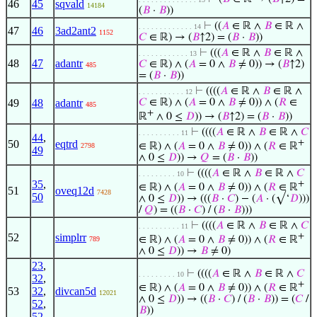
46
45
sqvald
14184
(
𝐵
·
𝐵
))
⊢
((
𝐴
∈ ℝ ∧
𝐵
∈ ℝ ∧
. . . . . . . . . . . . . 14
47
46
3ad2ant2
1152
𝐶
∈ ℝ) → (
𝐵
↑2) = (
𝐵
·
𝐵
))
⊢
(((
𝐴
∈ ℝ ∧
𝐵
∈ ℝ ∧
. . . . . . . . . . . . 13
48
47
adantr
𝐶
∈ ℝ) ∧ (
𝐴
= 0 ∧
𝐵
≠ 0)) → (
𝐵
↑2)
485
= (
𝐵
·
𝐵
))
⊢
((((
𝐴
∈ ℝ ∧
𝐵
∈ ℝ ∧
. . . . . . . . . . . 12
49
48
adantr
𝐶
∈ ℝ) ∧ (
𝐴
= 0 ∧
𝐵
≠ 0)) ∧ (
𝑅
∈
485
+
ℝ
∧ 0 ≤
𝐷
)) → (
𝐵
↑2) = (
𝐵
·
𝐵
))
⊢
((((
𝐴
∈ ℝ ∧
𝐵
∈ ℝ ∧
𝐶
. . . . . . . . . . 11
44
,
50
eqtrd
+
∈ ℝ) ∧ (
𝐴
= 0 ∧
𝐵
≠ 0)) ∧ (
𝑅
∈ ℝ
2798
49
∧ 0 ≤
𝐷
)) →
𝑄
= (
𝐵
·
𝐵
))
⊢
((((
𝐴
∈ ℝ ∧
𝐵
∈ ℝ ∧
𝐶
. . . . . . . . . 10
35
,
+
∈ ℝ) ∧ (
𝐴
= 0 ∧
𝐵
≠ 0)) ∧ (
𝑅
∈ ℝ
51
oveq12d
7428
50
∧ 0 ≤
𝐷
)) → (((
𝐵
·
𝐶
) − (
𝐴
· (√‘
𝐷
)))
/
𝑄
) = ((
𝐵
·
𝐶
) / (
𝐵
·
𝐵
)))
⊢
((((
𝐴
∈ ℝ ∧
𝐵
∈ ℝ ∧
𝐶
. . . . . . . . . . 11
52
simplrr
+
∈ ℝ) ∧ (
𝐴
= 0 ∧
𝐵
≠ 0)) ∧ (
𝑅
∈ ℝ
789
∧ 0 ≤
𝐷
)) →
𝐵
≠ 0)
23
,
⊢
((((
𝐴
∈ ℝ ∧
𝐵
∈ ℝ ∧
𝐶
. . . . . . . . . 10
32
,
+
∈ ℝ) ∧ (
𝐴
= 0 ∧
𝐵
≠ 0)) ∧ (
𝑅
∈ ℝ
53
32
,
divcan5d
12021
∧ 0 ≤
𝐷
)) → ((
𝐵
·
𝐶
) / (
𝐵
·
𝐵
)) = (
𝐶
/
52
,
𝐵
))
52