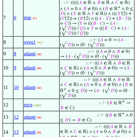
⊢
(((((
𝐴
∈ ℝ ∧
𝐵
∈ ℝ ∧
𝐶
∈ ℝ)
. . 3
+
∧ (
𝐴
= 0 ∧
𝐵
≠ 0)) ∧ (
𝑅
∈ ℝ
∧ 0 ≤
𝐷
) ∧ (
𝑋
∈ ℝ ∧
𝑌
∈ ℝ)) ∧ (((
𝑋
↑2) +
7
6
imp
(
𝑌
↑2)) = (
𝑅
↑2) ∧ ((
𝐴
·
𝑋
) + (
𝐵
·
𝑌
))
411
=
𝐶
)) → (
𝑌
= (((
𝐵
·
𝐶
) − (
𝐴
·
(√‘
𝐷
))) /
𝑄
) ∨
𝑌
= (((
𝐵
·
𝐶
) + (
𝐴
·
(√‘
𝐷
))) /
𝑄
)))
⊢
(
𝐴
= 0 → (
𝐴
·
. . . . . . . . . . . . . . . . 17
8
oveq1
7417
(√‘
𝐷
)) = (0 · (√‘
𝐷
)))
⊢
((
𝐴
= 0 ∧
𝐵
≠ 0)
. . . . . . . . . . . . . . . 16
9
8
adantr
485
→ (
𝐴
· (√‘
𝐷
)) = (0 · (√‘
𝐷
)))
⊢
(((
𝐴
∈ ℝ ∧
𝐵
∈ ℝ
. . . . . . . . . . . . . . 15
10
9
adantl
∧
𝐶
∈ ℝ) ∧ (
𝐴
= 0 ∧
𝐵
≠ 0)) → (
𝐴
·
486
(√‘
𝐷
)) = (0 · (√‘
𝐷
)))
⊢
((((
𝐴
∈ ℝ ∧
𝐵
∈ ℝ
. . . . . . . . . . . . . 14
∧
𝐶
∈ ℝ) ∧ (
𝐴
= 0 ∧
𝐵
≠ 0)) ∧ (
𝑅
∈
11
10
adantr
485
+
ℝ
∧ 0 ≤
𝐷
)) → (
𝐴
· (√‘
𝐷
)) = (0 ·
(√‘
𝐷
)))
+
⊢
(
𝑅
∈ ℝ
→
. . . . . . . . . . . . . . . . . . . . . 22
12
rpcn
13031
𝑅
∈ ℂ)
+
⊢
((
𝑅
∈ ℝ
∧ 0
. . . . . . . . . . . . . . . . . . . . 21
13
12
adantr
485
≤
𝐷
) →
𝑅
∈ ℂ)
⊢
((((
𝐴
∈ ℝ ∧
𝐵
. . . . . . . . . . . . . . . . . . . 20
14
13
adantl
∈ ℝ ∧
𝐶
∈ ℝ) ∧ (
𝐴
= 0 ∧
𝐵
≠ 0)) ∧
486
+