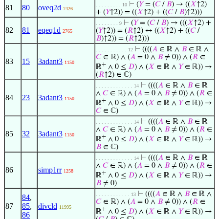
⊢
(
𝑌
= (
𝐶
/
𝐵
) → ((
𝑋
↑2)
. . . . . . . . . 10
81
80
oveq2d
7426
+ (
𝑌
↑2)) = ((
𝑋
↑2) + ((
𝐶
/
𝐵
)↑2)))
⊢
(
𝑌
= (
𝐶
/
𝐵
) → (((
𝑋
↑2) +
. . . . . . . . 9
82
81
eqeq1d
(
𝑌
↑2)) = (
𝑅
↑2) ↔ ((
𝑋
↑2) + ((
𝐶
/
2765
𝐵
)↑2)) = (
𝑅
↑2)))
⊢
((((
𝐴
∈ ℝ ∧
𝐵
∈ ℝ ∧
. . . . . . . . . . . 12
𝐶
∈ ℝ) ∧ (
𝐴
= 0 ∧
𝐵
≠ 0)) ∧ (
𝑅
∈
83
15
3adant3
1150
+
ℝ
∧ 0 ≤
𝐷
) ∧ (
𝑋
∈ ℝ ∧
𝑌
∈ ℝ)) →
(
𝑅
↑2) ∈ ℂ)
⊢
((((
𝐴
∈ ℝ ∧
𝐵
∈ ℝ
. . . . . . . . . . . . . 14
∧
𝐶
∈ ℝ) ∧ (
𝐴
= 0 ∧
𝐵
≠ 0)) ∧ (
𝑅
∈
84
23
3adant3
1150
+
ℝ
∧ 0 ≤
𝐷
) ∧ (
𝑋
∈ ℝ ∧
𝑌
∈ ℝ)) →
𝐶
∈ ℂ)
⊢
((((
𝐴
∈ ℝ ∧
𝐵
∈ ℝ
. . . . . . . . . . . . . 14
∧
𝐶
∈ ℝ) ∧ (
𝐴
= 0 ∧
𝐵
≠ 0)) ∧ (
𝑅
∈
85
32
3adant3
1150
+
ℝ
∧ 0 ≤
𝐷
) ∧ (
𝑋
∈ ℝ ∧
𝑌
∈ ℝ)) →
𝐵
∈ ℂ)
⊢
((((
𝐴
∈ ℝ ∧
𝐵
∈ ℝ
. . . . . . . . . . . . . 14
∧
𝐶
∈ ℝ) ∧ (
𝐴
= 0 ∧
𝐵
≠ 0)) ∧ (
𝑅
∈
86
simp1rr
1258
+
ℝ
∧ 0 ≤
𝐷
) ∧ (
𝑋
∈ ℝ ∧
𝑌
∈ ℝ)) →
𝐵
≠ 0)
⊢
((((
𝐴
∈ ℝ ∧
𝐵
∈ ℝ ∧
. . . . . . . . . . . . 13
84
,
𝐶
∈ ℝ) ∧ (
𝐴
= 0 ∧
𝐵
≠ 0)) ∧ (
𝑅
∈
87
85
,
divcld
11995
+
ℝ
∧ 0 ≤
𝐷
) ∧ (
𝑋
∈ ℝ ∧
𝑌
∈ ℝ)) →
86