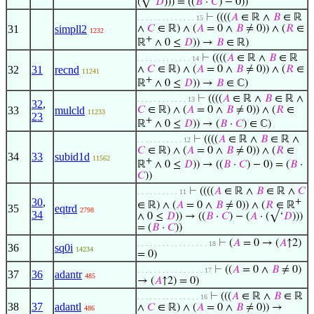
(√‘
𝐷
))) = ((
𝐵
·
𝐶
) − 0))
⊢
((((
𝐴
∈ ℝ ∧
𝐵
∈ ℝ
. . . . . . . . . . . . . . 15
31
simpll2
∧
𝐶
∈ ℝ) ∧ (
𝐴
= 0 ∧
𝐵
≠ 0)) ∧ (
𝑅
∈
1232
+
ℝ
∧ 0 ≤
𝐷
)) →
𝐵
∈ ℝ)
⊢
((((
𝐴
∈ ℝ ∧
𝐵
∈ ℝ
. . . . . . . . . . . . . 14
32
31
recnd
∧
𝐶
∈ ℝ) ∧ (
𝐴
= 0 ∧
𝐵
≠ 0)) ∧ (
𝑅
∈
11241
+
ℝ
∧ 0 ≤
𝐷
)) →
𝐵
∈ ℂ)
⊢
((((
𝐴
∈ ℝ ∧
𝐵
∈ ℝ ∧
. . . . . . . . . . . . 13
32
,
33
mulcld
𝐶
∈ ℝ) ∧ (
𝐴
= 0 ∧
𝐵
≠ 0)) ∧ (
𝑅
∈
11233
23
+
ℝ
∧ 0 ≤
𝐷
)) → (
𝐵
·
𝐶
) ∈ ℂ)
⊢
((((
𝐴
∈ ℝ ∧
𝐵
∈ ℝ ∧
. . . . . . . . . . . 12
𝐶
∈ ℝ) ∧ (
𝐴
= 0 ∧
𝐵
≠ 0)) ∧ (
𝑅
∈
34
33
subid1d
11562
+
ℝ
∧ 0 ≤
𝐷
)) → ((
𝐵
·
𝐶
) − 0) = (
𝐵
·
𝐶
))
⊢
((((
𝐴
∈ ℝ ∧
𝐵
∈ ℝ ∧
𝐶
. . . . . . . . . . 11
30
,
+
∈ ℝ) ∧ (
𝐴
= 0 ∧
𝐵
≠ 0)) ∧ (
𝑅
∈ ℝ
35
eqtrd
2798
34
∧ 0 ≤
𝐷
)) → ((
𝐵
·
𝐶
) − (
𝐴
· (√‘
𝐷
)))
= (
𝐵
·
𝐶
))
⊢
(
𝐴
= 0 → (
𝐴
↑2)
. . . . . . . . . . . . . . . . . 18
36
sq0i
14234
= 0)
⊢
((
𝐴
= 0 ∧
𝐵
≠ 0)
. . . . . . . . . . . . . . . . 17
37
36
adantr
485
→ (
𝐴
↑2) = 0)
⊢
(((
𝐴
∈ ℝ ∧
𝐵
∈ ℝ
. . . . . . . . . . . . . . . 16
38
37
adantl
∧
𝐶
∈ ℝ) ∧ (
𝐴
= 0 ∧
𝐵
≠ 0)) →
486