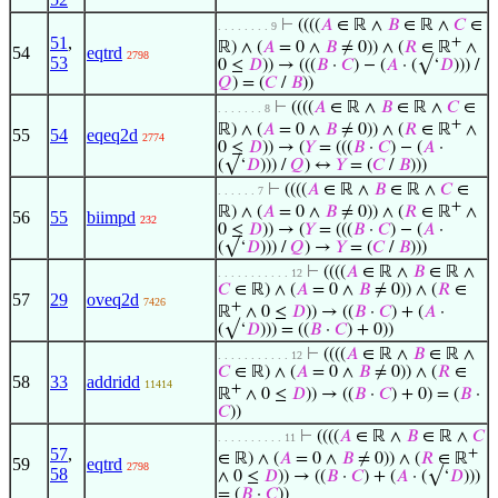
⊢
((((
𝐴
∈ ℝ ∧
𝐵
∈ ℝ ∧
𝐶
∈
. . . . . . . . 9
51
,
+
ℝ) ∧ (
𝐴
= 0 ∧
𝐵
≠ 0)) ∧ (
𝑅
∈ ℝ
∧
54
eqtrd
2798
53
0 ≤
𝐷
)) → (((
𝐵
·
𝐶
) − (
𝐴
· (√‘
𝐷
))) /
𝑄
) = (
𝐶
/
𝐵
))
⊢
((((
𝐴
∈ ℝ ∧
𝐵
∈ ℝ ∧
𝐶
∈
. . . . . . . 8
+
ℝ) ∧ (
𝐴
= 0 ∧
𝐵
≠ 0)) ∧ (
𝑅
∈ ℝ
∧
55
54
eqeq2d
2774
0 ≤
𝐷
)) → (
𝑌
= (((
𝐵
·
𝐶
) − (
𝐴
·
(√‘
𝐷
))) /
𝑄
) ↔
𝑌
= (
𝐶
/
𝐵
)))
⊢
((((
𝐴
∈ ℝ ∧
𝐵
∈ ℝ ∧
𝐶
∈
. . . . . . 7
+
ℝ) ∧ (
𝐴
= 0 ∧
𝐵
≠ 0)) ∧ (
𝑅
∈ ℝ
∧
56
55
biimpd
232
0 ≤
𝐷
)) → (
𝑌
= (((
𝐵
·
𝐶
) − (
𝐴
·
(√‘
𝐷
))) /
𝑄
) →
𝑌
= (
𝐶
/
𝐵
)))
⊢
((((
𝐴
∈ ℝ ∧
𝐵
∈ ℝ ∧
. . . . . . . . . . . 12
𝐶
∈ ℝ) ∧ (
𝐴
= 0 ∧
𝐵
≠ 0)) ∧ (
𝑅
∈
57
29
oveq2d
7426
+
ℝ
∧ 0 ≤
𝐷
)) → ((
𝐵
·
𝐶
) + (
𝐴
·
(√‘
𝐷
))) = ((
𝐵
·
𝐶
) + 0))
⊢
((((
𝐴
∈ ℝ ∧
𝐵
∈ ℝ ∧
. . . . . . . . . . . 12
𝐶
∈ ℝ) ∧ (
𝐴
= 0 ∧
𝐵
≠ 0)) ∧ (
𝑅
∈
58
33
addridd
11414
+
ℝ
∧ 0 ≤
𝐷
)) → ((
𝐵
·
𝐶
) + 0) = (
𝐵
·
𝐶
))
⊢
((((
𝐴
∈ ℝ ∧
𝐵
∈ ℝ ∧
𝐶
. . . . . . . . . . 11
57
,
+
∈ ℝ) ∧ (
𝐴
= 0 ∧
𝐵
≠ 0)) ∧ (
𝑅
∈ ℝ
59
eqtrd
2798
58
∧ 0 ≤
𝐷
)) → ((
𝐵
·
𝐶
) + (
𝐴
· (√‘
𝐷
)))
= (
𝐵
·
𝐶
))