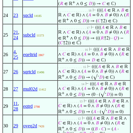
+
(
𝑅
∈ ℝ
∧ 0 ≤
𝐷
)) →
𝐶
∈ ℂ)
⊢
((((
𝐴
∈ ℝ ∧
𝐵
∈
. . . . . . . . . . . . . . . . . 18
24
23
sqcld
ℝ ∧
𝐶
∈ ℝ) ∧ (
𝐴
= 0 ∧
𝐵
≠ 0)) ∧ (
𝑅
14185
+
∈ ℝ
∧ 0 ≤
𝐷
)) → (
𝐶
↑2) ∈ ℂ)
⊢
((((
𝐴
∈ ℝ ∧
𝐵
∈
. . . . . . . . . . . . . . . . 17
21
,
ℝ ∧
𝐶
∈ ℝ) ∧ (
𝐴
= 0 ∧
𝐵
≠ 0)) ∧ (
𝑅
25
subcld
11573
+
24
∈ ℝ
∧ 0 ≤
𝐷
)) → (((
𝑅
↑2) ·
𝑄
) −
(
𝐶
↑2)) ∈ ℂ)
⊢
((((
𝐴
∈ ℝ ∧
𝐵
∈ ℝ
. . . . . . . . . . . . . . . 16
4
,
26
eqeltrid
∧
𝐶
∈ ℝ) ∧ (
𝐴
= 0 ∧
𝐵
≠ 0)) ∧ (
𝑅
∈
2867
25
+
ℝ
∧ 0 ≤
𝐷
)) →
𝐷
∈ ℂ)
⊢
((((
𝐴
∈ ℝ ∧
𝐵
∈ ℝ
. . . . . . . . . . . . . . 15
27
26
sqrtcld
∧
𝐶
∈ ℝ) ∧ (
𝐴
= 0 ∧
𝐵
≠ 0)) ∧ (
𝑅
∈
15496
+
ℝ
∧ 0 ≤
𝐷
)) → (√‘
𝐷
) ∈ ℂ)
⊢
((((
𝐴
∈ ℝ ∧
𝐵
∈ ℝ
. . . . . . . . . . . . . 14
28
27
mul02d
∧
𝐶
∈ ℝ) ∧ (
𝐴
= 0 ∧
𝐵
≠ 0)) ∧ (
𝑅
∈
11412
+
ℝ
∧ 0 ≤
𝐷
)) → (0 · (√‘
𝐷
)) = 0)
⊢
((((
𝐴
∈ ℝ ∧
𝐵
∈ ℝ ∧
. . . . . . . . . . . . 13
11
,
29
eqtrd
𝐶
∈ ℝ) ∧ (
𝐴
= 0 ∧
𝐵
≠ 0)) ∧ (
𝑅
∈
2798
28
+
ℝ
∧ 0 ≤
𝐷
)) → (
𝐴
· (√‘
𝐷
)) = 0)
⊢
((((
𝐴
∈ ℝ ∧
𝐵
∈ ℝ ∧
. . . . . . . . . . . 12
𝐶
∈ ℝ) ∧ (
𝐴
= 0 ∧
𝐵
≠ 0)) ∧ (
𝑅
∈
30
29
oveq2d
7426
+
ℝ
∧ 0 ≤
𝐷
)) → ((
𝐵
·
𝐶
) − (
𝐴
·