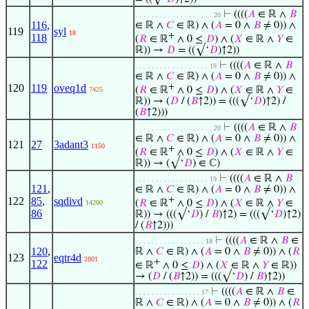
⊢
((((
𝐴
∈ ℝ ∧
𝐵
. . . . . . . . . . . . . . . . . . . 20
116
,
∈ ℝ ∧
𝐶
∈ ℝ) ∧ (
𝐴
= 0 ∧
𝐵
≠ 0)) ∧
119
syl
18
+
118
(
𝑅
∈ ℝ
∧ 0 ≤
𝐷
) ∧ (
𝑋
∈ ℝ ∧
𝑌
∈
ℝ)) →
𝐷
= ((√‘
𝐷
)↑2))
⊢
((((
𝐴
∈ ℝ ∧
𝐵
. . . . . . . . . . . . . . . . . . 19
∈ ℝ ∧
𝐶
∈ ℝ) ∧ (
𝐴
= 0 ∧
𝐵
≠ 0)) ∧
120
119
oveq1d
+
(
𝑅
∈ ℝ
∧ 0 ≤
𝐷
) ∧ (
𝑋
∈ ℝ ∧
𝑌
∈
7425
ℝ)) → (
𝐷
/ (
𝐵
↑2)) = (((√‘
𝐷
)↑2) /
(
𝐵
↑2)))
⊢
((((
𝐴
∈ ℝ ∧
𝐵
. . . . . . . . . . . . . . . . . . . 20
∈ ℝ ∧
𝐶
∈ ℝ) ∧ (
𝐴
= 0 ∧
𝐵
≠ 0)) ∧
121
27
3adant3
1150
+
(
𝑅
∈ ℝ
∧ 0 ≤
𝐷
) ∧ (
𝑋
∈ ℝ ∧
𝑌
∈
ℝ)) → (√‘
𝐷
) ∈ ℂ)
⊢
((((
𝐴
∈ ℝ ∧
𝐵
. . . . . . . . . . . . . . . . . . 19
121
,
∈ ℝ ∧
𝐶
∈ ℝ) ∧ (
𝐴
= 0 ∧
𝐵
≠ 0)) ∧
122
85
,
sqdivd
+
(
𝑅
∈ ℝ
∧ 0 ≤
𝐷
) ∧ (
𝑋
∈ ℝ ∧
𝑌
∈
14200
86
ℝ)) → (((√‘
𝐷
) /
𝐵
)↑2) = (((√‘
𝐷
)↑2)
/ (
𝐵
↑2)))
⊢
((((
𝐴
∈ ℝ ∧
𝐵
∈
. . . . . . . . . . . . . . . . . 18
120
,
ℝ ∧
𝐶
∈ ℝ) ∧ (
𝐴
= 0 ∧
𝐵
≠ 0)) ∧ (
𝑅
123
eqtr4d
2801
+
122
∈ ℝ
∧ 0 ≤
𝐷
) ∧ (
𝑋
∈ ℝ ∧
𝑌
∈ ℝ))
→ (
𝐷
/ (
𝐵
↑2)) = (((√‘
𝐷
) /
𝐵
)↑2))
⊢
((((
𝐴
∈ ℝ ∧
𝐵
∈
. . . . . . . . . . . . . . . . 17
ℝ ∧
𝐶
∈ ℝ) ∧ (
𝐴
= 0 ∧
𝐵
≠ 0)) ∧ (
𝑅