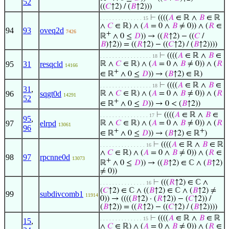
52
((
𝐶
↑2) / (
𝐵
↑2)))
⊢
((((
𝐴
∈ ℝ ∧
𝐵
∈ ℝ
. . . . . . . . . . . . . . 15
∧
𝐶
∈ ℝ) ∧ (
𝐴
= 0 ∧
𝐵
≠ 0)) ∧ (
𝑅
∈
94
93
oveq2d
7426
+
ℝ
∧ 0 ≤
𝐷
)) → ((
𝑅
↑2) − ((
𝐶
/
𝐵
)↑2)) = ((
𝑅
↑2) − ((
𝐶
↑2) / (
𝐵
↑2))))
⊢
((((
𝐴
∈ ℝ ∧
𝐵
∈
. . . . . . . . . . . . . . . . . 18
95
31
resqcld
ℝ ∧
𝐶
∈ ℝ) ∧ (
𝐴
= 0 ∧
𝐵
≠ 0)) ∧ (
𝑅
14166
+
∈ ℝ
∧ 0 ≤
𝐷
)) → (
𝐵
↑2) ∈ ℝ)
⊢
((((
𝐴
∈ ℝ ∧
𝐵
∈
. . . . . . . . . . . . . . . . . 18
31
,
96
sqgt0d
ℝ ∧
𝐶
∈ ℝ) ∧ (
𝐴
= 0 ∧
𝐵
≠ 0)) ∧ (
𝑅
14291
52
+
∈ ℝ
∧ 0 ≤
𝐷
)) → 0 < (
𝐵
↑2))
⊢
((((
𝐴
∈ ℝ ∧
𝐵
∈
. . . . . . . . . . . . . . . . 17
95
,
97
elrpd
ℝ ∧
𝐶
∈ ℝ) ∧ (
𝐴
= 0 ∧
𝐵
≠ 0)) ∧ (
𝑅
13061
96
+
+
∈ ℝ
∧ 0 ≤
𝐷
)) → (
𝐵
↑2) ∈ ℝ
)
⊢
((((
𝐴
∈ ℝ ∧
𝐵
∈ ℝ
. . . . . . . . . . . . . . . 16
∧
𝐶
∈ ℝ) ∧ (
𝐴
= 0 ∧
𝐵
≠ 0)) ∧ (
𝑅
∈
98
97
rpcnne0d
13073
+
ℝ
∧ 0 ≤
𝐷
)) → ((
𝐵
↑2) ∈ ℂ ∧ (
𝐵
↑2)
≠ 0))
⊢
(((
𝑅
↑2) ∈ ℂ ∧
. . . . . . . . . . . . . . . 16
(
𝐶
↑2) ∈ ℂ ∧ ((
𝐵
↑2) ∈ ℂ ∧ (
𝐵
↑2) ≠
99
subdivcomb1
11914
0)) → ((((
𝐵
↑2) · (
𝑅
↑2)) − (
𝐶
↑2)) /
(
𝐵
↑2)) = ((
𝑅
↑2) − ((
𝐶
↑2) / (
𝐵
↑2))))
⊢
((((
𝐴
∈ ℝ ∧
𝐵
∈ ℝ
. . . . . . . . . . . . . . 15
15
,
∧
𝐶
∈ ℝ) ∧ (
𝐴
= 0 ∧
𝐵
≠ 0)) ∧ (
𝑅
∈