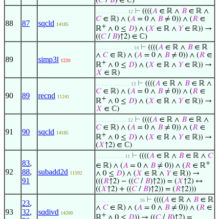
(
𝐶
/
𝐵
) ∈ ℂ)
⊢
((((
𝐴
∈ ℝ ∧
𝐵
∈ ℝ ∧
. . . . . . . . . . . 12
𝐶
∈ ℝ) ∧ (
𝐴
= 0 ∧
𝐵
≠ 0)) ∧ (
𝑅
∈
88
87
sqcld
14185
+
ℝ
∧ 0 ≤
𝐷
) ∧ (
𝑋
∈ ℝ ∧
𝑌
∈ ℝ)) →
((
𝐶
/
𝐵
)↑2) ∈ ℂ)
⊢
((((
𝐴
∈ ℝ ∧
𝐵
∈ ℝ
. . . . . . . . . . . . . 14
∧
𝐶
∈ ℝ) ∧ (
𝐴
= 0 ∧
𝐵
≠ 0)) ∧ (
𝑅
∈
89
simp3l
1220
+
ℝ
∧ 0 ≤
𝐷
) ∧ (
𝑋
∈ ℝ ∧
𝑌
∈ ℝ)) →
𝑋
∈ ℝ)
⊢
((((
𝐴
∈ ℝ ∧
𝐵
∈ ℝ ∧
. . . . . . . . . . . . 13
𝐶
∈ ℝ) ∧ (
𝐴
= 0 ∧
𝐵
≠ 0)) ∧ (
𝑅
∈
90
89
recnd
11241
+
ℝ
∧ 0 ≤
𝐷
) ∧ (
𝑋
∈ ℝ ∧
𝑌
∈ ℝ)) →
𝑋
∈ ℂ)
⊢
((((
𝐴
∈ ℝ ∧
𝐵
∈ ℝ ∧
. . . . . . . . . . . 12
𝐶
∈ ℝ) ∧ (
𝐴
= 0 ∧
𝐵
≠ 0)) ∧ (
𝑅
∈
91
90
sqcld
14185
+
ℝ
∧ 0 ≤
𝐷
) ∧ (
𝑋
∈ ℝ ∧
𝑌
∈ ℝ)) →
(
𝑋
↑2) ∈ ℂ)
⊢
((((
𝐴
∈ ℝ ∧
𝐵
∈ ℝ ∧
𝐶
. . . . . . . . . . 11
83
,
+
∈ ℝ) ∧ (
𝐴
= 0 ∧
𝐵
≠ 0)) ∧ (
𝑅
∈ ℝ
92
88
,
subadd2d
∧ 0 ≤
𝐷
) ∧ (
𝑋
∈ ℝ ∧
𝑌
∈ ℝ)) →
11592
91
(((
𝑅
↑2) − ((
𝐶
/
𝐵
)↑2)) = (
𝑋
↑2) ↔
((
𝑋
↑2) + ((
𝐶
/
𝐵
)↑2)) = (
𝑅
↑2)))
⊢
((((
𝐴
∈ ℝ ∧
𝐵
∈ ℝ
. . . . . . . . . . . . . . . 16
23
,
∧
𝐶
∈ ℝ) ∧ (
𝐴
= 0 ∧
𝐵
≠ 0)) ∧ (
𝑅
∈
93
32
,
sqdivd
14200
+
ℝ
∧ 0 ≤
𝐷
)) → ((
𝐶
/
𝐵
)↑2) =