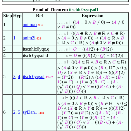
Proof of Theorem
itschlc0xyqsol1
Step
Hyp
Ref
Expression
⊢
((
𝐴
= 0 ∧
𝐵
≠ 0) → (
𝐴
≠ 0
. . . . . 6
1
animorr
994
∨
𝐵
≠ 0))
⊢
(((
𝐴
∈ ℝ ∧
𝐵
∈ ℝ ∧
𝐶
∈ ℝ)
. . . . 5
2
1
anim2i
∧ (
𝐴
= 0 ∧
𝐵
≠ 0)) → ((
𝐴
∈ ℝ ∧
𝐵
628
∈ ℝ ∧
𝐶
∈ ℝ) ∧ (
𝐴
≠ 0 ∨
𝐵
≠ 0)))
3
itscnhlc0yqe.q
⊢
𝑄
= ((
𝐴
↑2) + (
𝐵
↑2))
. . . . . 6
4
itsclc0yqsol.d
⊢
𝐷
= (((
𝑅
↑2) ·
𝑄
) − (
𝐶
↑2))
. . . . . 6
⊢
((((
𝐴
∈ ℝ ∧
𝐵
∈ ℝ ∧
𝐶
∈ ℝ)
. . . . 5
+
∧ (
𝐴
≠ 0 ∨
𝐵
≠ 0)) ∧ (
𝑅
∈ ℝ
∧ 0 ≤
𝐷
) ∧ (
𝑋
∈ ℝ ∧
𝑌
∈ ℝ)) → ((((
𝑋
↑2)
5
3
,
4
itsclc0yqsol
+ (
𝑌
↑2)) = (
𝑅
↑2) ∧ ((
𝐴
·
𝑋
) + (
𝐵
·
49572
𝑌
)) =
𝐶
) → (
𝑌
= (((
𝐵
·
𝐶
) − (
𝐴
·
(√‘
𝐷
))) /
𝑄
) ∨
𝑌
= (((
𝐵
·
𝐶
) + (
𝐴
·
(√‘
𝐷
))) /
𝑄
))))
⊢
((((
𝐴
∈ ℝ ∧
𝐵
∈ ℝ ∧
𝐶
∈ ℝ)
. . . 4
+
∧ (
𝐴
= 0 ∧
𝐵
≠ 0)) ∧ (
𝑅
∈ ℝ
∧ 0 ≤
𝐷
) ∧ (
𝑋
∈ ℝ ∧
𝑌
∈ ℝ)) → ((((
𝑋
↑2)
6
2
,
5
syl3an1
+ (
𝑌
↑2)) = (
𝑅
↑2) ∧ ((
𝐴
·
𝑋
) + (
𝐵
·
1181
𝑌
)) =
𝐶
) → (
𝑌
= (((
𝐵
·
𝐶
) − (
𝐴
·
(√‘
𝐷
))) /
𝑄
) ∨
𝑌
= (((
𝐵
·
𝐶
) + (
𝐴
·
(√‘
𝐷
))) /
𝑄
))))