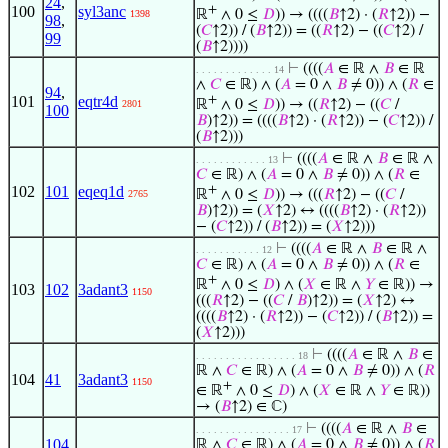
24
,
100
syl3anc
+
ℝ
∧ 0 ≤
𝐷
)) → ((((
𝐵
↑2) · (
𝑅
↑2)) −
1398
98
,
(
𝐶
↑2)) / (
𝐵
↑2)) = ((
𝑅
↑2) − ((
𝐶
↑2) /
99
(
𝐵
↑2))))
⊢
((((
𝐴
∈ ℝ ∧
𝐵
∈ ℝ
. . . . . . . . . . . . . 14
∧
𝐶
∈ ℝ) ∧ (
𝐴
= 0 ∧
𝐵
≠ 0)) ∧ (
𝑅
∈
94
,
101
eqtr4d
+
ℝ
∧ 0 ≤
𝐷
)) → ((
𝑅
↑2) − ((
𝐶
/
2801
100
𝐵
)↑2)) = ((((
𝐵
↑2) · (
𝑅
↑2)) − (
𝐶
↑2)) /
(
𝐵
↑2)))
⊢
((((
𝐴
∈ ℝ ∧
𝐵
∈ ℝ ∧
. . . . . . . . . . . . 13
𝐶
∈ ℝ) ∧ (
𝐴
= 0 ∧
𝐵
≠ 0)) ∧ (
𝑅
∈
102
101
eqeq1d
+
ℝ
∧ 0 ≤
𝐷
)) → (((
𝑅
↑2) − ((
𝐶
/
2765
𝐵
)↑2)) = (
𝑋
↑2) ↔ ((((
𝐵
↑2) · (
𝑅
↑2))
− (
𝐶
↑2)) / (
𝐵
↑2)) = (
𝑋
↑2)))
⊢
((((
𝐴
∈ ℝ ∧
𝐵
∈ ℝ ∧
. . . . . . . . . . . 12
𝐶
∈ ℝ) ∧ (
𝐴
= 0 ∧
𝐵
≠ 0)) ∧ (
𝑅
∈
+
ℝ
∧ 0 ≤
𝐷
) ∧ (
𝑋
∈ ℝ ∧
𝑌
∈ ℝ)) →
103
102
3adant3
1150
(((
𝑅
↑2) − ((
𝐶
/
𝐵
)↑2)) = (
𝑋
↑2) ↔
((((
𝐵
↑2) · (
𝑅
↑2)) − (
𝐶
↑2)) / (
𝐵
↑2)) =
(
𝑋
↑2)))
⊢
((((
𝐴
∈ ℝ ∧
𝐵
∈
. . . . . . . . . . . . . . . . . 18
ℝ ∧
𝐶
∈ ℝ) ∧ (
𝐴
= 0 ∧
𝐵
≠ 0)) ∧ (
𝑅
104
41
3adant3
1150
+
∈ ℝ
∧ 0 ≤
𝐷
) ∧ (
𝑋
∈ ℝ ∧
𝑌
∈ ℝ))
→ (
𝐵
↑2) ∈ ℂ)
⊢
((((
𝐴
∈ ℝ ∧
𝐵
∈
. . . . . . . . . . . . . . . . 17
104
,
ℝ ∧
𝐶
∈ ℝ) ∧ (
𝐴
= 0 ∧
𝐵
≠ 0)) ∧ (
𝑅