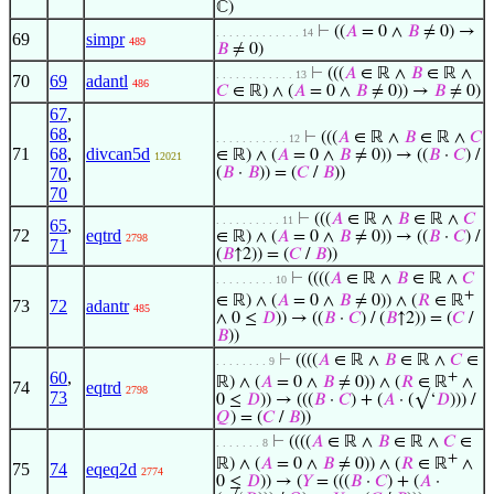
ℂ)
⊢
((
𝐴
= 0 ∧
𝐵
≠ 0) →
. . . . . . . . . . . . . 14
69
simpr
489
𝐵
≠ 0)
⊢
(((
𝐴
∈ ℝ ∧
𝐵
∈ ℝ ∧
. . . . . . . . . . . . 13
70
69
adantl
486
𝐶
∈ ℝ) ∧ (
𝐴
= 0 ∧
𝐵
≠ 0)) →
𝐵
≠ 0)
67
,
68
,
⊢
(((
𝐴
∈ ℝ ∧
𝐵
∈ ℝ ∧
𝐶
. . . . . . . . . . . 12
71
68
,
divcan5d
∈ ℝ) ∧ (
𝐴
= 0 ∧
𝐵
≠ 0)) → ((
𝐵
·
𝐶
) /
12021
70
,
(
𝐵
·
𝐵
)) = (
𝐶
/
𝐵
))
70
⊢
(((
𝐴
∈ ℝ ∧
𝐵
∈ ℝ ∧
𝐶
. . . . . . . . . . 11
65
,
72
eqtrd
∈ ℝ) ∧ (
𝐴
= 0 ∧
𝐵
≠ 0)) → ((
𝐵
·
𝐶
) /
2798
71
(
𝐵
↑2)) = (
𝐶
/
𝐵
))
⊢
((((
𝐴
∈ ℝ ∧
𝐵
∈ ℝ ∧
𝐶
. . . . . . . . . 10
+
∈ ℝ) ∧ (
𝐴
= 0 ∧
𝐵
≠ 0)) ∧ (
𝑅
∈ ℝ
73
72
adantr
485
∧ 0 ≤
𝐷
)) → ((
𝐵
·
𝐶
) / (
𝐵
↑2)) = (
𝐶
/
𝐵
))
⊢
((((
𝐴
∈ ℝ ∧
𝐵
∈ ℝ ∧
𝐶
∈
. . . . . . . . 9
60
,
+
ℝ) ∧ (
𝐴
= 0 ∧
𝐵
≠ 0)) ∧ (
𝑅
∈ ℝ
∧
74
eqtrd
2798
73
0 ≤
𝐷
)) → (((
𝐵
·
𝐶
) + (
𝐴
· (√‘
𝐷
))) /
𝑄
) = (
𝐶
/
𝐵
))
⊢
((((
𝐴
∈ ℝ ∧
𝐵
∈ ℝ ∧
𝐶
∈
. . . . . . . 8
+
ℝ) ∧ (
𝐴
= 0 ∧
𝐵
≠ 0)) ∧ (
𝑅
∈ ℝ
∧
75
74
eqeq2d
2774
0 ≤
𝐷
)) → (
𝑌
= (((
𝐵
·
𝐶
) + (
𝐴
·