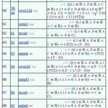
⊢
((((
𝐴
∈ ℝ ∧
𝐵
∈ ℝ ∧
𝐶
. . . . . . . . . 10
59
,
+
∈ ℝ) ∧ (
𝐴
= 0 ∧
𝐵
≠ 0)) ∧ (
𝑅
∈ ℝ
60
oveq12d
7428
44
∧ 0 ≤
𝐷
)) → (((
𝐵
·
𝐶
) + (
𝐴
· (√‘
𝐷
)))
/
𝑄
) = ((
𝐵
·
𝐶
) / (
𝐵
↑2)))
⊢
((
𝐴
∈ ℝ ∧
𝐵
∈ ℝ
. . . . . . . . . . . . . . . 16
61
simp2
1155
∧
𝐶
∈ ℝ) →
𝐵
∈ ℝ)
⊢
((
𝐴
∈ ℝ ∧
𝐵
∈ ℝ ∧
. . . . . . . . . . . . . . 15
62
61
recnd
11241
𝐶
∈ ℝ) →
𝐵
∈ ℂ)
⊢
((
𝐴
∈ ℝ ∧
𝐵
∈ ℝ ∧
. . . . . . . . . . . . . 14
63
62
sqvald
14184
𝐶
∈ ℝ) → (
𝐵
↑2) = (
𝐵
·
𝐵
))
⊢
(((
𝐴
∈ ℝ ∧
𝐵
∈ ℝ ∧
. . . . . . . . . . . . 13
64
63
adantr
𝐶
∈ ℝ) ∧ (
𝐴
= 0 ∧
𝐵
≠ 0)) → (
𝐵
↑2)
485
= (
𝐵
·
𝐵
))
⊢
(((
𝐴
∈ ℝ ∧
𝐵
∈ ℝ ∧
𝐶
. . . . . . . . . . . 12
65
64
oveq2d
∈ ℝ) ∧ (
𝐴
= 0 ∧
𝐵
≠ 0)) → ((
𝐵
·
𝐶
) /
7426
(
𝐵
↑2)) = ((
𝐵
·
𝐶
) / (
𝐵
·
𝐵
)))
⊢
(((
𝐴
∈ ℝ ∧
𝐵
∈ ℝ ∧
. . . . . . . . . . . . . 14
66
simpl3
𝐶
∈ ℝ) ∧ (
𝐴
= 0 ∧
𝐵
≠ 0)) →
𝐶
∈
1212
ℝ)
⊢
(((
𝐴
∈ ℝ ∧
𝐵
∈ ℝ ∧
. . . . . . . . . . . . 13
67
66
recnd
𝐶
∈ ℝ) ∧ (
𝐴
= 0 ∧
𝐵
≠ 0)) →
𝐶
∈
11241
ℂ)
⊢
(((
𝐴
∈ ℝ ∧
𝐵
∈ ℝ ∧
. . . . . . . . . . . . 13
68
62
adantr
𝐶
∈ ℝ) ∧ (
𝐴
= 0 ∧
𝐵
≠ 0)) →
𝐵
∈
485