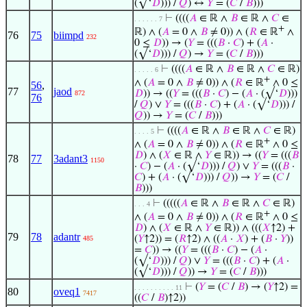
(√‘
𝐷
))) /
𝑄
) ↔
𝑌
= (
𝐶
/
𝐵
)))
⊢
((((
𝐴
∈ ℝ ∧
𝐵
∈ ℝ ∧
𝐶
∈
. . . . . . 7
+
ℝ) ∧ (
𝐴
= 0 ∧
𝐵
≠ 0)) ∧ (
𝑅
∈ ℝ
∧
76
75
biimpd
232
0 ≤
𝐷
)) → (
𝑌
= (((
𝐵
·
𝐶
) + (
𝐴
·
(√‘
𝐷
))) /
𝑄
) →
𝑌
= (
𝐶
/
𝐵
)))
⊢
((((
𝐴
∈ ℝ ∧
𝐵
∈ ℝ ∧
𝐶
∈ ℝ)
. . . . . 6
+
∧ (
𝐴
= 0 ∧
𝐵
≠ 0)) ∧ (
𝑅
∈ ℝ
∧ 0 ≤
56
,
77
jaod
𝐷
)) → ((
𝑌
= (((
𝐵
·
𝐶
) − (
𝐴
· (√‘
𝐷
)))
872
76
/
𝑄
) ∨
𝑌
= (((
𝐵
·
𝐶
) + (
𝐴
· (√‘
𝐷
))) /
𝑄
)) →
𝑌
= (
𝐶
/
𝐵
)))
⊢
((((
𝐴
∈ ℝ ∧
𝐵
∈ ℝ ∧
𝐶
∈ ℝ)
. . . . 5
+
∧ (
𝐴
= 0 ∧
𝐵
≠ 0)) ∧ (
𝑅
∈ ℝ
∧ 0 ≤
𝐷
) ∧ (
𝑋
∈ ℝ ∧
𝑌
∈ ℝ)) → ((
𝑌
= (((
𝐵
78
77
3adant3
1150
·
𝐶
) − (
𝐴
· (√‘
𝐷
))) /
𝑄
) ∨
𝑌
= (((
𝐵
·
𝐶
) + (
𝐴
· (√‘
𝐷
))) /
𝑄
)) →
𝑌
= (
𝐶
/
𝐵
)))
⊢
(((((
𝐴
∈ ℝ ∧
𝐵
∈ ℝ ∧
𝐶
∈ ℝ)
. . . 4
+
∧ (
𝐴
= 0 ∧
𝐵
≠ 0)) ∧ (
𝑅
∈ ℝ
∧ 0 ≤
𝐷
) ∧ (
𝑋
∈ ℝ ∧
𝑌
∈ ℝ)) ∧ (((
𝑋
↑2) +
79
78
adantr
(
𝑌
↑2)) = (
𝑅
↑2) ∧ ((
𝐴
·
𝑋
) + (
𝐵
·
𝑌
))
485
=
𝐶
)) → ((
𝑌
= (((
𝐵
·
𝐶
) − (
𝐴
·
(√‘
𝐷
))) /
𝑄
) ∨
𝑌
= (((
𝐵
·
𝐶
) + (
𝐴
·
(√‘
𝐷
))) /
𝑄
)) →
𝑌
= (
𝐶
/
𝐵
)))
⊢
(
𝑌
= (
𝐶
/
𝐵
) → (
𝑌
↑2) =
. . . . . . . . . . 11
80
oveq1
7417
((
𝐶
/
𝐵
)↑2))