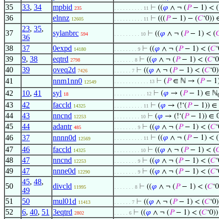
35
33
,
34
mpbid
⊢
((
𝜑
∧ ¬ (
𝑃
− 1) < (
235
. . . . . . . . . . 11
36
elnnz
⊢
(((
𝑃
− 1) − (
𝐶
‘0)) 
12605
. . . . . . . . . . 11
23
,
35
,
37
sylanbrc
⊢
((
𝜑
∧ ¬ (
𝑃
− 1) < (

594
. . . . . . . . . 10
36
38
37
0expd
⊢
((
𝜑
∧ ¬ (
𝑃
− 1) < (
𝐶
‘
14180
. . . . . . . . 9
39
9
,
38
eqtrd
⊢
((
𝜑
∧ ¬ (
𝑃
− 1) < (
𝐶
‘0
2798
. . . . . . . 8
40
39
oveq2d
⊢
((
𝜑
∧ ¬ (
𝑃
− 1) < (
𝐶
‘0)
7426
. . . . . . 7
41
nnm1nn0
⊢
(
𝑃
∈ ℕ → (
𝑃
− 1
. . . . . . . . . . . . 13
12549
42
10
,
41
syl
⊢
(
𝜑
→ (
𝑃
− 1) ∈ ℕ
. . . . . . . . . . . 12
18
43
42
faccld
⊢
(
𝜑
→ (!‘(
𝑃
− 1)) ∈
14325
. . . . . . . . . . 11
44
43
nncnd
⊢
(
𝜑
→ (!‘(
𝑃
− 1)) ∈ 
12253
. . . . . . . . . 10
45
44
adantr
⊢
((
𝜑
∧ ¬ (
𝑃
− 1) < (
𝐶
‘
485
. . . . . . . . 9
46
37
nnnn0d
⊢
((
𝜑
∧ ¬ (
𝑃
− 1) < (
. . . . . . . . . . 11
12569
47
46
faccld
⊢
((
𝜑
∧ ¬ (
𝑃
− 1) < (

14325
. . . . . . . . . 10
48
47
nncnd
⊢
((
𝜑
∧ ¬ (
𝑃
− 1) < (
𝐶
‘
12253
. . . . . . . . 9
49
47
nnne0d
⊢
((
𝜑
∧ ¬ (
𝑃
− 1) < (
𝐶
‘
12290
. . . . . . . . 9
45
,
48
,
50
divcld
⊢
((
𝜑
∧ ¬ (
𝑃
− 1) < (
𝐶
‘0
11995
. . . . . . . 8
49
51
50
mul01d
⊢
((
𝜑
∧ ¬ (
𝑃
− 1) < (
𝐶
‘0)
11413
. . . . . . 7
52
6
,
40
,
51
3eqtrd
⊢
((
𝜑
∧ ¬ (
𝑃
− 1) < (
𝐶
‘0))
2802
. . . . . 6