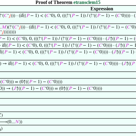
Proof of Theorem
etransclem15
Expression
!‘(
𝐶
‘
𝑗
))) · (if((
𝑃
− 1) < (
𝐶
‘0), 0, (((!‘(
𝑃
− 1)) / (!‘((
𝑃
− 1) − (
𝐶
‘0)))) · (
.
𝑀
)(!‘(
𝐶
‘
𝑗
))) · (if((
𝑃
− 1) < (
𝐶
‘0), 0, (((!‘(
𝑃
− 1)) / (!‘((
𝑃
− 1) − (
𝐶
‘0)

‘
𝑗
))))))))

− 1) < (
𝐶
‘0), 0, (((!‘(
𝑃
− 1)) / (!‘((
𝑃
− 1) − (
𝐶
‘0)))) · (
𝐽
↑((
𝑃
− 1) − (
 if((
𝑃
− 1) < (
𝐶
‘0), 0, (((!‘(
𝑃
− 1)) / (!‘((
𝑃
− 1) − (
𝐶
‘0)))) · (
𝐽
↑((
𝑃
− 1
f((
𝑃
− 1) < (
𝐶
‘0), 0, (((!‘(
𝑃
− 1)) / (!‘((
𝑃
− 1) − (
𝐶
‘0)))) · (
𝐽
↑((
𝑃
− 1) 
) → if((
𝑃
− 1) < (
𝐶
‘0), 0, (((!‘(
𝑃
− 1)) / (!‘((
𝑃
− 1) − (
𝐶
‘0)))) · (
𝐽
↑((
𝑃
(
𝐶
‘0))) = (0↑((
𝑃
− 1) − (
𝐶
‘0))))
0)) → (
𝐽
↑((
𝑃
− 1) − (
𝐶
‘0))) = (0↑((
𝑃
− 1) − (
𝐶
‘0))))
ℤ)
)⟶(0...
𝑁
))
)
0