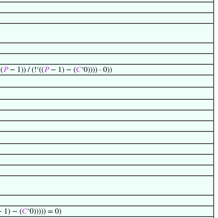
‘(
𝑃
− 1)) / (!‘((
𝑃
− 1) − (
𝐶
‘0)))) · 0))
 1) − (
𝐶
‘0))))) = 0)