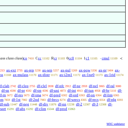
lass class class
)
co
cc
cr
cc0
c1
cmul
ℂ
ℝ
0
1
·
<
7410
11102
11103
11104
11105
11109
ax-ext
ax-rep
ax-sep
ax-nul
ax-pow
ax-pr
ax-
2213
2735
5238
5257
5269
5336
5404
ss
ax-mulass
ax-distr
ax-i2m1
ax-1ne0
ax-1rid
11169
11170
11171
11172
11173
11174
df-clab
df-cleq
df-clel
df-nfc
df-ne
df-nel
df-ral
2742
2755
2838
2912
2959
3065
3080
df-sn
df-pr
df-op
df-uni
df-int
df-iun
df-br
df-
4590
4592
4596
4873
4913
4958
5110
df-rn
df-res
df-ima
df-pred
df-ord
df-on
df-lim
5672
5673
5674
6302
6363
6364
6365
om
df-1st
df-2nd
df-frecs
df-wrecs
df-recs
df-rdg
7859
7982
7983
8274
8305
8354
8393
df-sub
df-neg
df-div
df-nn
df-2
df-3
df-
11447
11448
11876
12238
12307
12308
-sqrt
df-abs
df-clim
df-prod
15291
15292
15544
15963
W3C validator