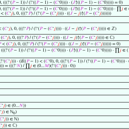
, (((!‘(
𝑃
− 1)) / (!‘((
𝑃
− 1) − (
𝐶
‘0)))) · (
𝐽
↑((
𝑃
− 1) − (
𝐶
‘0))))) = 0)
, (((!‘(
𝑃
− 1)) / (!‘((
𝑃
− 1) − (
𝐶
‘0)))) · (
𝐽
↑((
𝑃
− 1) − (
𝐶
‘0))))) · ∏
𝑗
∈ (
< (
𝐶
‘
𝑗
), 0, (((!‘
𝑃
) / (!‘(
𝑃
− (
𝐶
‘
𝑗
)))) · ((
𝐽
−
𝑗
)↑(
𝑃
− (
𝐶
‘
𝑗
)))))))
 (
𝐶
‘
𝑗
), 0, (((!‘
𝑃
) / (!‘(
𝑃
− (
𝐶
‘
𝑗
)))) · ((
𝐽
−
𝑗
)↑(
𝑃
− (
𝐶
‘
𝑗
))))) ∈ ℤ)
(
𝐶
‘
𝑗
), 0, (((!‘
𝑃
) / (!‘(
𝑃
− (
𝐶
‘
𝑗
)))) · ((
𝐽
−
𝑗
)↑(
𝑃
− (
𝐶
‘
𝑗
))))) ∈ ℂ)

< (
𝐶
‘
𝑗
), 0, (((!‘
𝑃
) / (!‘(
𝑃
− (
𝐶
‘
𝑗
)))) · ((
𝐽
−
𝑗
)↑(
𝑃
− (
𝐶
‘
𝑗
)))))) = 0)
 (((!‘(
𝑃
− 1)) / (!‘((
𝑃
− 1) − (
𝐶
‘0)))) · (
𝐽
↑((
𝑃
− 1) − (
𝐶
‘0))))) · ∏
𝑗
∈ (1
(!‘(
𝐶
‘
𝑗
))) · (if((
𝑃
− 1) < (
𝐶
‘0), 0, (((!‘(
𝑃
− 1)) / (!‘((
𝑃
− 1) − (
𝐶
‘0)))) · 
))) = (((!‘
𝑁
) / ∏
𝑗
∈ (0...
𝑀
)(!‘(
𝐶
‘
𝑗
))) · 0))
𝐶
‘
𝑗
) ∈ (0...
𝑁
))
‘
𝑗
) ∈ ℕ
)
0
𝐶
‘
𝑗
)) ∈ ℕ)

‘
𝑗
)) ∈ ℂ)