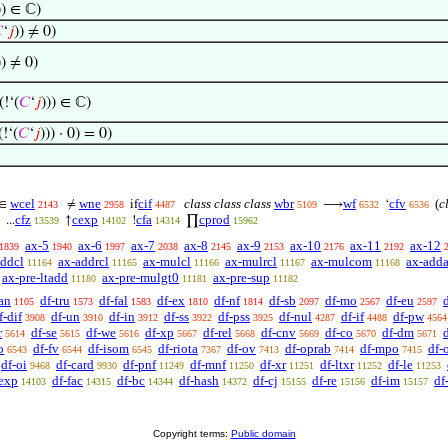
)) ∈ ℂ)

‘
𝑗
)) ≠ 0)
)) ≠ 0)
(!‘(
𝐶
‘
𝑗
))) ∈ ℂ)
(!‘(
𝐶
‘
𝑗
))) · 0) = 0)
wcel
wne
cif
class class class
wbr
wf
cfv
(
c
∈
≠
if
⟶
‘
2143
2958
4487
5109
6532
6536
cfz
cexp
cfa
cprod
...
↑
!
∏
13539
14102
14314
15962
ax-5
ax-6
ax-7
ax-8
ax-9
ax-10
ax-11
ax-12
1839
1940
1997
2038
2145
2153
2176
2192
addcl
ax-addrcl
ax-mulcl
ax-mulrcl
ax-mulcom
ax-adda
11164
11165
11166
11167
11168
ax-pre-ltadd
ax-pre-mulgt0
ax-pre-sup
11180
11181
11182
an
df-tru
df-fal
df-ex
df-nf
df-sb
df-mo
df-eu
1105
1573
1583
1810
1814
2097
2567
2597
f-dif
df-un
df-in
df-ss
df-pss
df-nul
df-if
df-pw
3908
3910
3912
3922
3925
4287
4488
4564
r
df-se
df-we
df-xp
df-rel
df-cnv
df-co
df-dm
5614
5615
5616
5667
5668
5669
5670
5671
o
df-fv
df-isom
df-riota
df-ov
df-oprab
df-mpo
df-
6543
6544
6545
7367
7413
7414
7415
df-oi
df-card
df-pnf
df-mnf
df-xr
df-ltxr
df-le
9468
9930
11249
11250
11251
11252
11253
-exp
df-fac
df-bc
df-hash
df-cj
df-re
df-im
df
14103
14315
14344
14372
15155
15156
15157
Copyright terms:
Public domain