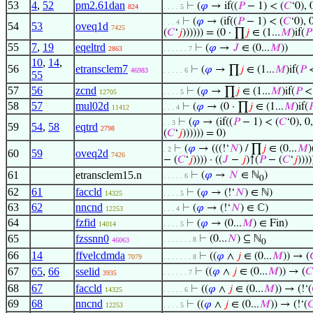
53
4
,
52
pm2.61dan
⊢
(
𝜑
→ if((
𝑃
− 1) < (
𝐶
‘0), 0
824
. . . . 5
⊢
(
𝜑
→ (if((
𝑃
− 1) < (
𝐶
‘0), 0
. . . 4
54
53
oveq1d
7425
(
𝐶
‘
𝑗
)))))) = (0 · ∏
𝑗
∈ (1...
𝑀
)if(
𝑃
55
7
,
19
eqeltrd
⊢
(
𝜑
→
𝐽
∈ (0...
𝑀
))
2863
. . . . . . 7
10
,
14
,
56
etransclem7
⊢
(
𝜑
→ ∏
𝑗
∈ (1...
𝑀
)if(
𝑃
<
46983
. . . . . 6
55
57
56
zcnd
⊢
(
𝜑
→ ∏
𝑗
∈ (1...
𝑀
)if(
𝑃
< 
12705
. . . . 5
58
57
mul02d
⊢
(
𝜑
→ (0 · ∏
𝑗
∈ (1...
𝑀
)if(

11412
. . . 4
⊢
(
𝜑
→ (if((
𝑃
− 1) < (
𝐶
‘0), 0,
. . 3
59
54
,
58
eqtrd
2798
(
𝐶
‘
𝑗
)))))) = 0)
⊢
(
𝜑
→ (((!‘
𝑁
) / ∏
𝑗
∈ (0...
𝑀
)
. 2
60
59
oveq2d
7426
− (
𝐶
‘
𝑗
)))) · ((
𝐽
−
𝑗
)↑(
𝑃
− (
𝐶
‘
𝑗
))))
61
etransclem15.n
⊢
(
𝜑
→
𝑁
∈ ℕ
)
. . . . . 6
0
62
61
faccld
⊢
(
𝜑
→ (!‘
𝑁
) ∈ ℕ)
14325
. . . . 5
63
62
nncnd
⊢
(
𝜑
→ (!‘
𝑁
) ∈ ℂ)
12253
. . . 4
64
fzfid
⊢
(
𝜑
→ (0...
𝑀
) ∈ Fin)
14014
. . . . 5
65
fzssnn0
⊢
(0...
𝑁
) ⊆ ℕ
. . . . . . . 8
46063
0
66
14
ffvelcdmda
⊢
((
𝜑
∧
𝑗
∈ (0...
𝑀
)) → (
7079
. . . . . . . 8
67
65
,
66
sselid
⊢
((
𝜑
∧
𝑗
∈ (0...
𝑀
)) → (
𝐶
. . . . . . 7
3935
68
67
faccld
⊢
((
𝜑
∧
𝑗
∈ (0...
𝑀
)) → (!‘(
14325
. . . . . 6
69
68
nncnd
⊢
((
𝜑
∧
𝑗
∈ (0...
𝑀
)) → (!‘(

12253
. . . . 5