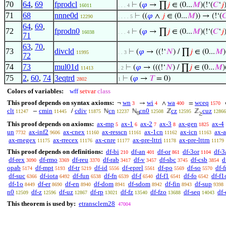
70
64
,
69
fprodcl
⊢
(
𝜑
→ ∏
𝑗
∈ (0...
𝑀
)(!‘(
𝐶
‘
𝑗
16011
. . . 4
71
68
nnne0d
⊢
((
𝜑
∧
𝑗
∈ (0...
𝑀
)) → (!‘(

12290
. . . . 5
64
,
69
,
72
fprodn0
⊢
(
𝜑
→ ∏
𝑗
∈ (0...
𝑀
)(!‘(
𝐶
‘
𝑗
16038
. . . 4
71
63
,
70
,
73
divcld
⊢
(
𝜑
→ ((!‘
𝑁
) / ∏
𝑗
∈ (0...
𝑀
)
11995
. . 3
72
74
73
mul01d
⊢
(
𝜑
→ (((!‘
𝑁
) / ∏
𝑗
∈ (0...
𝑀
)
11413
. 2
75
2
,
60
,
74
3eqtrd
⊢
(
𝜑
→
𝑇
= 0)
2802
1
Colors of variables:
wff
setvar
class
This proof depends on syntax axioms:
wn
wi
wa
wceq
¬
→
∧
=
3
4
400
1570
clt
cmin
cdiv
cn
cn0
cz
cuz
−
/
ℕ
ℕ
ℤ
ℤ
11247
11445
11875
12237
12508
12595
12866
0
≥
This proof depends on axioms:
ax-mp
ax-1
ax-2
ax-3
ax-gen
ax-4
5
6
7
8
1825
un
ax-inf2
ax-cnex
ax-resscn
ax-1cn
ax-icn
ax-
7732
9606
11160
11161
11162
11163
ax-rnegex
ax-rrecex
ax-cnre
ax-pre-lttri
ax-pre-lttrn
11175
11176
11177
11178
11179
This proof depends on definitions:
df-bi
df-an
df-or
df-3or
df-3
210
401
861
1104
df-rex
df-rmo
df-reu
df-rab
df-v
df-sbc
df-csb
d
3090
3369
3370
3417
3457
3745
3854
opab
df-mpt
df-tr
df-id
df-eprel
df-po
df-so
df-f
5174
5193
5219
5556
5561
5569
5570
df-suc
df-iota
df-fun
df-fn
df-f
df-f1
df-fo
df-f1
6366
6492
6538
6539
6540
6541
6542
df-1o
df-er
df-en
df-dom
df-sdom
df-fin
df-sup
8449
8690
8940
8941
8942
8943
9398
n0
df-z
df-uz
df-rp
df-fz
df-fzo
df-seq
df
12509
12596
12867
13021
13540
13688
14043
This theorem is used by:
etransclem28
47004