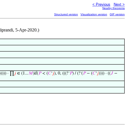
< Previous
Next >
Nearby theorems
Structured version
Visualization version
GIF version
iprandi, 5-Apr-2020.)
))))) · ∏
𝑗
∈ (1...
𝑀
)if(
𝑃
< (
𝐶
‘
𝑗
), 0, (((!‘
𝑃
) / (!‘(
𝑃
− (
𝐶
‘
𝑗
)))) · ((
𝐽
−