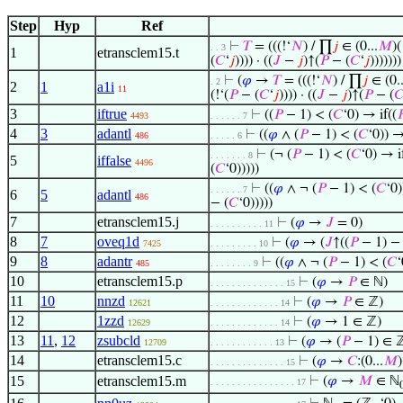
Step
Hyp
Ref
⊢
𝑇
= (((!‘
𝑁
) / ∏
𝑗
∈ (0...
𝑀
)(
. . 3
1
etransclem15.t
(
𝐶
‘
𝑗
)))) · ((
𝐽
−
𝑗
)↑(
𝑃
− (
𝐶
‘
𝑗
)))))))
⊢
(
𝜑
→
𝑇
= (((!‘
𝑁
) / ∏
𝑗
∈ (0..
. 2
2
1
a1i
11
(!‘(
𝑃
− (
𝐶
‘
𝑗
)))) · ((
𝐽
−
𝑗
)↑(
𝑃
− (

3
iftrue
⊢
((
𝑃
− 1) < (
𝐶
‘0) → if((

4493
. . . . . . 7
4
3
adantl
⊢
((
𝜑
∧ (
𝑃
− 1) < (
𝐶
‘0)) →
486
. . . . . 6
⊢
(¬ (
𝑃
− 1) < (
𝐶
‘0) → i
. . . . . . . 8
5
iffalse
4496
(
𝐶
‘0)))))
⊢
((
𝜑
∧ ¬ (
𝑃
− 1) < (
𝐶
‘0)
. . . . . . 7
6
5
adantl
486
− (
𝐶
‘0)))))
7
etransclem15.j
⊢
(
𝜑
→
𝐽
= 0)
. . . . . . . . . . 11
8
7
oveq1d
⊢
(
𝜑
→ (
𝐽
↑((
𝑃
− 1) − 
7425
. . . . . . . . . 10
9
8
adantr
⊢
((
𝜑
∧ ¬ (
𝑃
− 1) < (
𝐶
‘
485
. . . . . . . . 9
10
etransclem15.p
⊢
(
𝜑
→
𝑃
∈ ℕ)
. . . . . . . . . . . . . . 15
11
10
nnzd
⊢
(
𝜑
→
𝑃
∈ ℤ)
12621
. . . . . . . . . . . . . 14
12
1zzd
⊢
(
𝜑
→ 1 ∈ ℤ)
12629
. . . . . . . . . . . . . 14
13
11
,
12
zsubcld
⊢
(
𝜑
→ (
𝑃
− 1) ∈ 
12709
. . . . . . . . . . . . 13
14
etransclem15.c
⊢
(
𝜑
→
𝐶
:(0...
𝑀
. . . . . . . . . . . . . . 15
15
etransclem15.m
⊢
(
𝜑
→
𝑀
∈ ℕ
. . . . . . . . . . . . . . . . 17