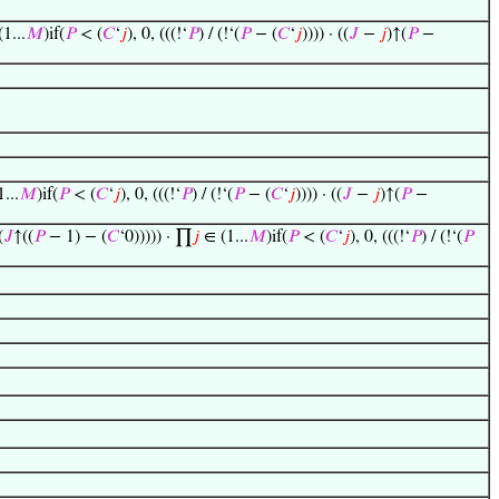
1...
𝑀
)if(
𝑃
< (
𝐶
‘
𝑗
), 0, (((!‘
𝑃
) / (!‘(
𝑃
− (
𝐶
‘
𝑗
)))) · ((
𝐽
−
𝑗
)↑(
𝑃
−
...
𝑀
)if(
𝑃
< (
𝐶
‘
𝑗
), 0, (((!‘
𝑃
) / (!‘(
𝑃
− (
𝐶
‘
𝑗
)))) · ((
𝐽
−
𝑗
)↑(
𝑃
−
(
𝐽
↑((
𝑃
− 1) − (
𝐶
‘0))))) · ∏
𝑗
∈ (1...
𝑀
)if(
𝑃
< (
𝐶
‘
𝑗
), 0, (((!‘
𝑃
) / (!‘(
𝑃