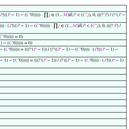
𝐽
↑((
𝑃
− 1) − (
𝐶
‘0))))) · ∏
𝑗
∈ (1...
𝑀
)if(
𝑃
< (
𝐶
‘
𝑗
), 0, (((!‘
𝑃
) / (!‘(
𝑃
−
))) · (
𝐽
↑((
𝑃
− 1) − (
𝐶
‘0))))) · ∏
𝑗
∈ (1...
𝑀
)if(
𝑃
< (
𝐶
‘
𝑗
), 0, (((!‘
𝑃
) /
𝐶
‘0))))) = 0)
) − (
𝐶
‘0))))) = 0)
− (
𝐶
‘0))))) = (((!‘(
𝑃
− 1)) / (!‘((
𝑃
− 1) − (
𝐶
‘0)))) · (
𝐽
↑((
𝑃
− 1) −
− 1) − (
𝐶
‘0))))) = (((!‘(
𝑃
− 1)) / (!‘((
𝑃
− 1) − (
𝐶
‘0)))) · (
𝐽
↑((
𝑃
− 1)