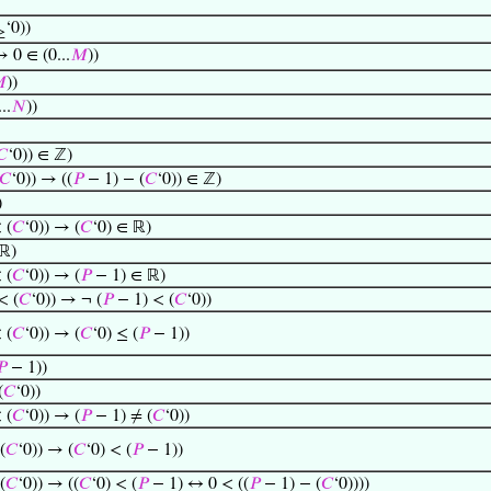
‘0))
≥
→ 0 ∈ (0...
𝑀
))

))
..
𝑁
))
𝐶
‘0)) ∈ ℤ)
𝐶
‘0)) → ((
𝑃
− 1) − (
𝐶
‘0)) ∈ ℤ)
)
 (
𝐶
‘0)) → (
𝐶
‘0) ∈ ℝ)
ℝ)
 (
𝐶
‘0)) → (
𝑃
− 1) ∈ ℝ)
< (
𝐶
‘0)) → ¬ (
𝑃
− 1) < (
𝐶
‘0))
 (
𝐶
‘0)) → (
𝐶
‘0) ≤ (
𝑃
− 1))
𝑃
− 1))
(
𝐶
‘0))
 (
𝐶
‘0)) → (
𝑃
− 1) ≠ (
𝐶
‘0))
(
𝐶
‘0)) → (
𝐶
‘0) < (
𝑃
− 1))
(
𝐶
‘0)) → ((
𝐶
‘0) < (
𝑃
− 1) ↔ 0 < ((
𝑃
− 1) − (
𝐶
‘0))))