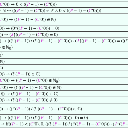
𝐶
‘0)) → 0 < ((
𝑃
− 1) − (
𝐶
‘0)))
∈ ℕ ↔ (((
𝑃
− 1) − (
𝐶
‘0)) ∈ ℤ ∧ 0 < ((
𝑃
− 1) − (
𝐶
‘0))))

‘0)) → ((
𝑃
− 1) − (
𝐶
‘0)) ∈ ℕ)
0)) → (0↑((
𝑃
− 1) − (
𝐶
‘0))) = 0)
)) → (
𝐽
↑((
𝑃
− 1) − (
𝐶
‘0))) = 0)
) → (((!‘(
𝑃
− 1)) / (!‘((
𝑃
− 1) − (
𝐶
‘0)))) · (
𝐽
↑((
𝑃
− 1) − (
𝐶
‘0)))) = (((!
) ∈ ℕ
)
0
)
0
 ℕ)
ℂ)
0)) → (!‘(
𝑃
− 1)) ∈ ℂ)
𝐶
‘0)) → ((
𝑃
− 1) − (
𝐶
‘0)) ∈ ℕ
)
0

‘0)) → (!‘((
𝑃
− 1) − (
𝐶
‘0))) ∈ ℕ)
0)) → (!‘((
𝑃
− 1) − (
𝐶
‘0))) ∈ ℂ)
0)) → (!‘((
𝑃
− 1) − (
𝐶
‘0))) ≠ 0)
)) → ((!‘(
𝑃
− 1)) / (!‘((
𝑃
− 1) − (
𝐶
‘0)))) ∈ ℂ)
) → (((!‘(
𝑃
− 1)) / (!‘((
𝑃
− 1) − (
𝐶
‘0)))) · 0) = 0)
 → if((
𝑃
− 1) < (
𝐶
‘0), 0, (((!‘(
𝑃
− 1)) / (!‘((
𝑃
− 1) − (
𝐶
‘0)))) · (
𝐽
↑((
𝑃
−