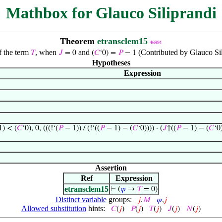
Mathbox for Glauco Siliprandi
Theorem
etransclem15
46991
f the term
, when
and
(Contributed by Glauco Sil
𝑇
𝐽
= 0
(
𝐶
‘0) =
𝑃
− 1
Hypotheses
Expression
) < (
𝐶
‘0), 0, (((!‘(
𝑃
− 1)) / (!‘((
𝑃
− 1) − (
𝐶
‘0)))) · (
𝐽
↑((
𝑃
− 1) − (
𝐶
‘0
Assertion
Ref
Expression
etransclem15
⊢
(
𝜑
→
𝑇
= 0)
Distinct variable
groups:
𝑗
,
𝑀
𝜑
,
𝑗
Allowed substitution
hints:
𝐶
(
𝑗
)
𝑃
(
𝑗
)
𝑇
(
𝑗
)
𝐽
(
𝑗
)
𝑁
(
𝑗
)