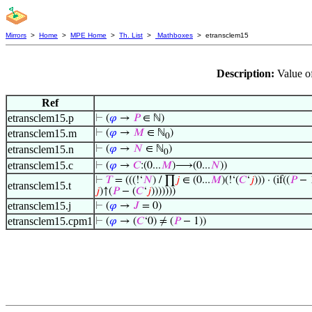
Mirrors
>
Home
>
MPE Home
>
Th. List
>
Mathboxes
> etransclem15
Description:
Value o
Ref
etransclem15.p
⊢
(
𝜑
→
𝑃
∈ ℕ)
etransclem15.m
⊢
(
𝜑
→
𝑀
∈ ℕ
)
0
etransclem15.n
⊢
(
𝜑
→
𝑁
∈ ℕ
)
0
etransclem15.c
⊢
(
𝜑
→
𝐶
:(0...
𝑀
)⟶(0...
𝑁
))
⊢
𝑇
= (((!‘
𝑁
) / ∏
𝑗
∈ (0...
𝑀
)(!‘(
𝐶
‘
𝑗
))) · (if((
𝑃
− 1
etransclem15.t
𝑗
)↑(
𝑃
− (
𝐶
‘
𝑗
)))))))
etransclem15.j
⊢
(
𝜑
→
𝐽
= 0)
etransclem15.cpm1
⊢
(
𝜑
→ (
𝐶
‘0) ≠ (
𝑃
− 1))