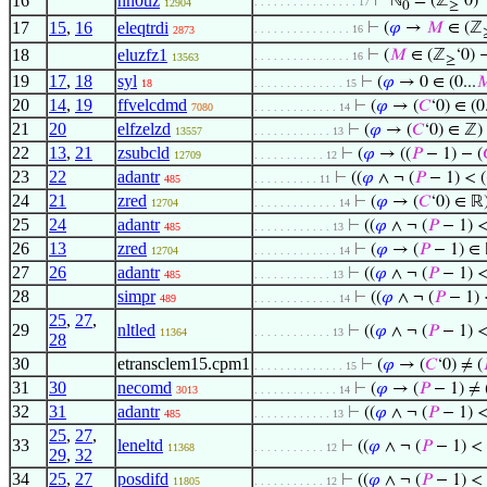
16
nn0uz
⊢
ℕ
= (ℤ
‘0)
. . . . . . . . . . . . . . . . 17
12904
0
≥
17
15
,
16
eleqtrdi
⊢
(
𝜑
→
𝑀
∈ (ℤ
. . . . . . . . . . . . . . . 16
2873
18
eluzfz1
⊢
(
𝑀
∈ (ℤ
‘0) 
. . . . . . . . . . . . . . . 16
13563
≥
19
17
,
18
syl
⊢
(
𝜑
→ 0 ∈ (0...

18
. . . . . . . . . . . . . . 15
20
14
,
19
ffvelcdmd
⊢
(
𝜑
→ (
𝐶
‘0) ∈ (0.
7080
. . . . . . . . . . . . . 14
21
20
elfzelzd
⊢
(
𝜑
→ (
𝐶
‘0) ∈ ℤ)
13557
. . . . . . . . . . . . 13
22
13
,
21
zsubcld
⊢
(
𝜑
→ ((
𝑃
− 1) − (
12709
. . . . . . . . . . . 12
23
22
adantr
⊢
((
𝜑
∧ ¬ (
𝑃
− 1) < (
485
. . . . . . . . . . 11
24
21
zred
⊢
(
𝜑
→ (
𝐶
‘0) ∈ ℝ
12704
. . . . . . . . . . . . . 14
25
24
adantr
⊢
((
𝜑
∧ ¬ (
𝑃
− 1) <
485
. . . . . . . . . . . . 13
26
13
zred
⊢
(
𝜑
→ (
𝑃
− 1) ∈ 
12704
. . . . . . . . . . . . . 14
27
26
adantr
⊢
((
𝜑
∧ ¬ (
𝑃
− 1) <
485
. . . . . . . . . . . . 13
28
simpr
⊢
((
𝜑
∧ ¬ (
𝑃
− 1) 
489
. . . . . . . . . . . . . 14
25
,
27
,
29
nltled
⊢
((
𝜑
∧ ¬ (
𝑃
− 1) <
11364
. . . . . . . . . . . . 13
28
30
etransclem15.cpm1
⊢
(
𝜑
→ (
𝐶
‘0) ≠ (
. . . . . . . . . . . . . . 15
31
30
necomd
⊢
(
𝜑
→ (
𝑃
− 1) ≠ 
3013
. . . . . . . . . . . . . 14
32
31
adantr
⊢
((
𝜑
∧ ¬ (
𝑃
− 1) <
485
. . . . . . . . . . . . 13
25
,
27
,
33
leneltd
⊢
((
𝜑
∧ ¬ (
𝑃
− 1) < 
11368
. . . . . . . . . . . 12
29
,
32
34
25
,
27
posdifd
⊢
((
𝜑
∧ ¬ (
𝑃
− 1) < 
11805
. . . . . . . . . . . 12