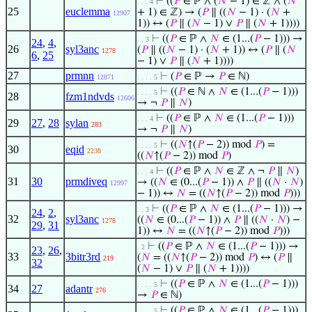
⊢
((
𝑃
∈ ℙ ∧ (
𝑁
− 1) ∈ ℤ ∧ (
𝑁
. . . 4
25
euclemma
+ 1) ∈ ℤ) → (
𝑃
∥ ((
𝑁
− 1) · (
𝑁
+
12907
1)) ↔ (
𝑃
∥ (
𝑁
− 1) ∨
𝑃
∥ (
𝑁
+ 1))))
⊢
((
𝑃
∈ ℙ ∧
𝑁
∈ (1...(
𝑃
− 1))) →
. . 3
24
,
4
,
26
syl3anc
(
𝑃
∥ ((
𝑁
− 1) · (
𝑁
+ 1)) ↔ (
𝑃
∥ (
𝑁
1278
6
,
25
− 1) ∨
𝑃
∥ (
𝑁
+ 1))))
27
prmnn
⊢
(
𝑃
∈ ℙ →
𝑃
∈ ℕ)
12871
. . . . 5
⊢
((
𝑃
∈ ℕ ∧
𝑁
∈ (1...(
𝑃
− 1)))
. . . . 5
28
fzm1ndvds
12606
→ ¬
𝑃
∥
𝑁
)
⊢
((
𝑃
∈ ℙ ∧
𝑁
∈ (1...(
𝑃
− 1)))
. . . 4
29
27
,
28
sylan
283
→ ¬
𝑃
∥
𝑁
)
⊢
((
𝑁
↑(
𝑃
− 2)) mod
𝑃
) =
. . . . 5
30
eqid
2238
((
𝑁
↑(
𝑃
− 2)) mod
𝑃
)
⊢
((
𝑃
∈ ℙ ∧
𝑁
∈ ℤ ∧ ¬
𝑃
∥
𝑁
)
. . . 4
31
30
prmdiveq
→ ((
𝑁
∈ (0...(
𝑃
− 1)) ∧
𝑃
∥ ((
𝑁
·
𝑁
)
12997
− 1)) ↔
𝑁
= ((
𝑁
↑(
𝑃
− 2)) mod
𝑃
)))
⊢
((
𝑃
∈ ℙ ∧
𝑁
∈ (1...(
𝑃
− 1))) →
. . 3
24
,
2
,
32
syl3anc
((
𝑁
∈ (0...(
𝑃
− 1)) ∧
𝑃
∥ ((
𝑁
·
𝑁
) −
1278
29
,
31
1)) ↔
𝑁
= ((
𝑁
↑(
𝑃
− 2)) mod
𝑃
)))
⊢
((
𝑃
∈ ℙ ∧
𝑁
∈ (1...(
𝑃
− 1))) →
. 2
23
,
26
,
33
3bitr3rd
(
𝑁
= ((
𝑁
↑(
𝑃
− 2)) mod
𝑃
) ↔ (
𝑃
∥
219
32
(
𝑁
− 1) ∨
𝑃
∥ (
𝑁
+ 1))))
⊢
((
𝑃
∈ ℙ ∧
𝑁
∈ (1...(
𝑃
− 1)))
. . . . 5
34
27
adantr
276
→
𝑃
∈ ℕ)
⊢
((
𝑃
∈ ℙ ∧
𝑁
∈ (1...(
𝑃
− 1)))
. . . . 5