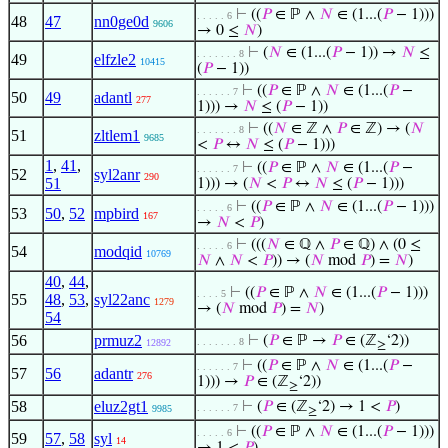
⊢
((
𝑃
∈ ℙ ∧
𝑁
∈ (1...(
𝑃
− 1)))
. . . . . 6
48
47
nn0ge0d
9606
→ 0 ≤
𝑁
)
⊢
(
𝑁
∈ (1...(
𝑃
− 1)) →
𝑁
≤
. . . . . . . 8
49
elfzle2
10415
(
𝑃
− 1))
⊢
((
𝑃
∈ ℙ ∧
𝑁
∈ (1...(
𝑃
−
. . . . . . 7
50
49
adantl
277
1))) →
𝑁
≤ (
𝑃
− 1))
⊢
((
𝑁
∈ ℤ ∧
𝑃
∈ ℤ) → (
𝑁
. . . . . . . 8
51
zltlem1
9685
<
𝑃
↔
𝑁
≤ (
𝑃
− 1)))
1
,
41
,
⊢
((
𝑃
∈ ℙ ∧
𝑁
∈ (1...(
𝑃
−
. . . . . . 7
52
syl2anr
290
51
1))) → (
𝑁
<
𝑃
↔
𝑁
≤ (
𝑃
− 1)))
⊢
((
𝑃
∈ ℙ ∧
𝑁
∈ (1...(
𝑃
− 1)))
. . . . . 6
53
50
,
52
mpbird
167
→
𝑁
<
𝑃
)
⊢
(((
𝑁
∈ ℚ ∧
𝑃
∈ ℚ) ∧ (0 ≤
. . . . . 6
54
modqid
10769
𝑁
∧
𝑁
<
𝑃
)) → (
𝑁
mod
𝑃
) =
𝑁
)
40
,
44
,
⊢
((
𝑃
∈ ℙ ∧
𝑁
∈ (1...(
𝑃
− 1)))
. . . . 5
55
48
,
53
,
syl22anc
1279
→ (
𝑁
mod
𝑃
) =
𝑁
)
54
56
prmuz2
⊢
(
𝑃
∈ ℙ →
𝑃
∈ (ℤ
‘2))
. . . . . . . 8
12892
≥
⊢
((
𝑃
∈ ℙ ∧
𝑁
∈ (1...(
𝑃
−
. . . . . . 7
57
56
adantr
276
1))) →
𝑃
∈ (ℤ
‘2))
≥
58
eluz2gt1
⊢
(
𝑃
∈ (ℤ
‘2) → 1 <
𝑃
)
. . . . . . 7
9985
≥
⊢
((
𝑃
∈ ℙ ∧
𝑁
∈ (1...(
𝑃
− 1)))
. . . . . 6
59
57
,
58
syl
14