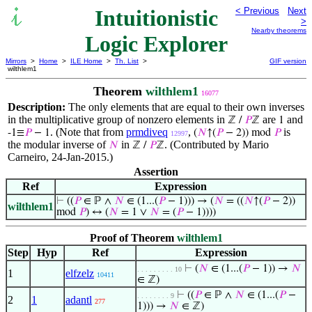
Intuitionistic
< Previous
Next
>
Nearby theorems
Logic Explorer
Mirrors
>
Home
>
ILE Home
>
Th. List
>
GIF version
wilthlem1
Theorem
wilthlem1
16077
Description:
The only elements that are equal to their own inverses
in the multiplicative group of nonzero elements in
are
and
ℤ /
𝑃
ℤ
1
. (Note that from
prmdiveq
,
is
-1≡
𝑃
− 1
(
𝑁
↑(
𝑃
− 2)) mod
𝑃
12997
the modular inverse of
in
. (Contributed by Mario
𝑁
ℤ /
𝑃
ℤ
Carneiro, 24-Jan-2015.)
Assertion
Ref
Expression
⊢
((
𝑃
∈ ℙ ∧
𝑁
∈ (1...(
𝑃
− 1))) → (
𝑁
= ((
𝑁
↑(
𝑃
− 2))
wilthlem1
mod
𝑃
) ↔ (
𝑁
= 1 ∨
𝑁
= (
𝑃
− 1))))
Proof of Theorem
wilthlem1
Step
Hyp
Ref
Expression
⊢
(
𝑁
∈ (1...(
𝑃
− 1)) →
𝑁
. . . . . . . . . 10
1
elfzelz
10411
∈ ℤ)
⊢
((
𝑃
∈ ℙ ∧
𝑁
∈ (1...(
𝑃
−
. . . . . . . . 9
2
1
adantl
277
1))) →
𝑁
∈ ℤ)