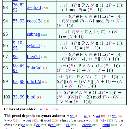
76
,
82
,
⊢
((
𝑃
∈ ℙ ∧
𝑁
∈ (1...(
𝑃
− 1)))
. . . . 5
93
3eqtr3d
2279
92
→ (-1 mod
𝑃
) = (
𝑃
− 1))
⊢
((
𝑃
∈ ℙ ∧
𝑁
∈ (1...(
𝑃
− 1)))
. . . 4
94
55
,
93
eqeq12d
→ ((
𝑁
mod
𝑃
) = (-1 mod
𝑃
) ↔
𝑁
=
2253
(
𝑃
− 1)))
⊢
((
𝑁
∈ ℂ ∧ 1 ∈ ℂ) → (
𝑁
−
. . . . . 6
95
subneg
8569
-1) = (
𝑁
+ 1))
9
,
10
,
⊢
((
𝑃
∈ ℙ ∧
𝑁
∈ (1...(
𝑃
− 1)))
. . . . 5
96
sylancl
417
95
→ (
𝑁
− -1) = (
𝑁
+ 1))
⊢
((
𝑃
∈ ℙ ∧
𝑁
∈ (1...(
𝑃
− 1)))
. . . 4
97
96
breq2d
4140
→ (
𝑃
∥ (
𝑁
− -1) ↔
𝑃
∥ (
𝑁
+ 1)))
66
,
94
,
⊢
((
𝑃
∈ ℙ ∧
𝑁
∈ (1...(
𝑃
− 1))) →
. . 3
98
3bitr3rd
219
97
(
𝑃
∥ (
𝑁
+ 1) ↔
𝑁
= (
𝑃
− 1)))
⊢
((
𝑃
∈ ℙ ∧
𝑁
∈ (1...(
𝑃
− 1))) →
. 2
99
63
,
98
orbi12d
((
𝑃
∥ (
𝑁
− 1) ∨
𝑃
∥ (
𝑁
+ 1)) ↔ (
𝑁
805
= 1 ∨
𝑁
= (
𝑃
− 1))))
⊢
((
𝑃
∈ ℙ ∧
𝑁
∈ (1...(
𝑃
− 1))) →
1
100
33
,
99
bitrd
(
𝑁
= ((
𝑁
↑(
𝑃
− 2)) mod
𝑃
) ↔ (
𝑁
=
188
1 ∨
𝑁
= (
𝑃
− 1))))
Colors of variables:
wff
set
class
This proof depends on syntax axioms:
wn
wi
wa
wb
¬
→
∧
↔
3
4
104
105
wo
wceq
wcel
class class class
wbr
cfv
(
class
∨
=
∈
‘
720
1402
2209
4128
5375
class class
)
co
cc
cc0
c1
caddc
cmul
ℂ
0
1
+
·
<
6079
8171
8173
8174
8176
8178