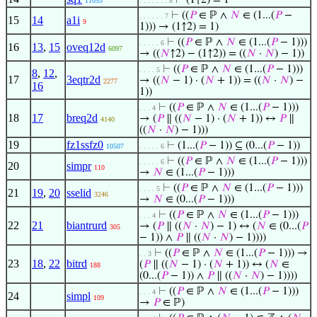
⊢
(1↑2) = 1
11053
. . . . . . . 8
⊢
((
𝑃
∈ ℙ ∧
𝑁
∈ (1...(
𝑃
−
. . . . . . 7
15
14
a1i
9
1))) → (1↑2) = 1)
⊢
((
𝑃
∈ ℙ ∧
𝑁
∈ (1...(
𝑃
− 1)))
. . . . . 6
16
13
,
15
oveq12d
6097
→ ((
𝑁
↑2) − (1↑2)) = ((
𝑁
·
𝑁
) − 1))
⊢
((
𝑃
∈ ℙ ∧
𝑁
∈ (1...(
𝑃
− 1)))
. . . . 5
8
,
12
,
17
3eqtr2d
→ ((
𝑁
− 1) · (
𝑁
+ 1)) = ((
𝑁
·
𝑁
) −
2277
16
1))
⊢
((
𝑃
∈ ℙ ∧
𝑁
∈ (1...(
𝑃
− 1)))
. . . 4
18
17
breq2d
→ (
𝑃
∥ ((
𝑁
− 1) · (
𝑁
+ 1)) ↔
𝑃
∥
4140
((
𝑁
·
𝑁
) − 1)))
19
fz1ssfz0
⊢
(1...(
𝑃
− 1)) ⊆ (0...(
𝑃
− 1))
10507
. . . . . 6
⊢
((
𝑃
∈ ℙ ∧
𝑁
∈ (1...(
𝑃
− 1)))
. . . . . 6
20
simpr
110
→
𝑁
∈ (1...(
𝑃
− 1)))
⊢
((
𝑃
∈ ℙ ∧
𝑁
∈ (1...(
𝑃
− 1)))
. . . . 5
21
19
,
20
sselid
3246
→
𝑁
∈ (0...(
𝑃
− 1)))
⊢
((
𝑃
∈ ℙ ∧
𝑁
∈ (1...(
𝑃
− 1)))
. . . 4
22
21
biantrurd
→ (
𝑃
∥ ((
𝑁
·
𝑁
) − 1) ↔ (
𝑁
∈ (0...(
𝑃
305
− 1)) ∧
𝑃
∥ ((
𝑁
·
𝑁
) − 1))))
⊢
((
𝑃
∈ ℙ ∧
𝑁
∈ (1...(
𝑃
− 1))) →
. . 3
23
18
,
22
bitrd
(
𝑃
∥ ((
𝑁
− 1) · (
𝑁
+ 1)) ↔ (
𝑁
∈
188
(0...(
𝑃
− 1)) ∧
𝑃
∥ ((
𝑁
·
𝑁
) − 1))))
⊢
((
𝑃
∈ ℙ ∧
𝑁
∈ (1...(
𝑃
− 1)))
. . . 4
24
simpl
109
→
𝑃
∈ ℙ)