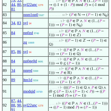
79
,
35
,
⊢
((
𝑃
∈ ℙ ∧
𝑁
∈ (1...(
𝑃
− 1)))
. . . . . 6
82
44
,
80
,
syl22anc
→ ((-1 + (1 ·
𝑃
)) mod
𝑃
) = (-1 mod
1279
81
𝑃
))
83
nnm1nn0
⊢
(
𝑃
∈ ℕ → (
𝑃
− 1) ∈ ℕ
)
. . . . . . . . . 10
9587
0
⊢
((
𝑃
∈ ℙ ∧
𝑁
∈ (1...(
𝑃
−
. . . . . . . . 9
84
34
,
83
syl
14
1))) → (
𝑃
− 1) ∈ ℕ
)
0
⊢
((
𝑃
∈ ℙ ∧
𝑁
∈ (1...(
𝑃
−
. . . . . . . 8
85
84
nn0zd
9749
1))) → (
𝑃
− 1) ∈ ℤ)
⊢
((
𝑃
− 1) ∈ ℤ → (
𝑃
− 1) ∈
. . . . . . . 8
86
zq
10009
ℚ)
⊢
((
𝑃
∈ ℙ ∧
𝑁
∈ (1...(
𝑃
−
. . . . . . 7
87
85
,
86
syl
14
1))) → (
𝑃
− 1) ∈ ℚ)
⊢
((
𝑃
∈ ℙ ∧
𝑁
∈ (1...(
𝑃
−
. . . . . . 7
88
84
nn0ge0d
9606
1))) → 0 ≤ (
𝑃
− 1))
⊢
((
𝑃
∈ ℙ ∧
𝑁
∈ (1...(
𝑃
−
. . . . . . . 8
89
34
nnred
9300
1))) →
𝑃
∈ ℝ)
⊢
((
𝑃
∈ ℙ ∧
𝑁
∈ (1...(
𝑃
−
. . . . . . 7
90
89
ltm1d
9256
1))) → (
𝑃
− 1) <
𝑃
)
⊢
((((
𝑃
− 1) ∈ ℚ ∧
𝑃
∈ ℚ) ∧
. . . . . . 7
91
modqid
(0 ≤ (
𝑃
− 1) ∧ (
𝑃
− 1) <
𝑃
)) → ((
𝑃
10769
− 1) mod
𝑃
) = (
𝑃
− 1))
87
,
44
,
⊢
((
𝑃
∈ ℙ ∧
𝑁
∈ (1...(
𝑃
− 1)))
. . . . . 6
92
88
,
90
,
syl22anc
1279
→ ((
𝑃
− 1) mod
𝑃
) = (
𝑃
− 1))
91