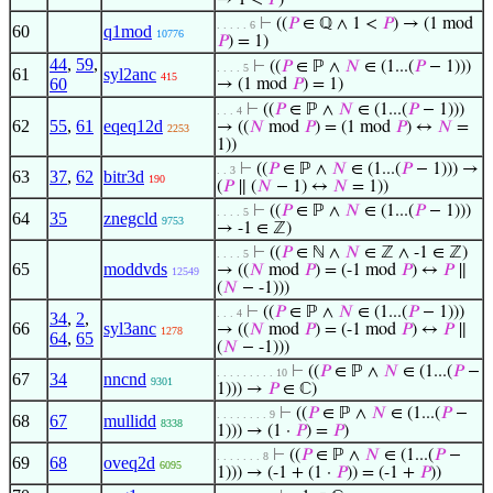
→ 1 <
𝑃
)
⊢
((
𝑃
∈ ℚ ∧ 1 <
𝑃
) → (1 mod
. . . . . 6
60
q1mod
10776
𝑃
) = 1)
44
,
59
,
⊢
((
𝑃
∈ ℙ ∧
𝑁
∈ (1...(
𝑃
− 1)))
. . . . 5
61
syl2anc
415
60
→ (1 mod
𝑃
) = 1)
⊢
((
𝑃
∈ ℙ ∧
𝑁
∈ (1...(
𝑃
− 1)))
. . . 4
62
55
,
61
eqeq12d
→ ((
𝑁
mod
𝑃
) = (1 mod
𝑃
) ↔
𝑁
=
2253
1))
⊢
((
𝑃
∈ ℙ ∧
𝑁
∈ (1...(
𝑃
− 1))) →
. . 3
63
37
,
62
bitr3d
190
(
𝑃
∥ (
𝑁
− 1) ↔
𝑁
= 1))
⊢
((
𝑃
∈ ℙ ∧
𝑁
∈ (1...(
𝑃
− 1)))
. . . . 5
64
35
znegcld
9753
→ -1 ∈ ℤ)
⊢
((
𝑃
∈ ℕ ∧
𝑁
∈ ℤ ∧ -1 ∈ ℤ)
. . . . 5
65
moddvds
→ ((
𝑁
mod
𝑃
) = (-1 mod
𝑃
) ↔
𝑃
∥
12549
(
𝑁
− -1)))
⊢
((
𝑃
∈ ℙ ∧
𝑁
∈ (1...(
𝑃
− 1)))
. . . 4
34
,
2
,
66
syl3anc
→ ((
𝑁
mod
𝑃
) = (-1 mod
𝑃
) ↔
𝑃
∥
1278
64
,
65
(
𝑁
− -1)))
⊢
((
𝑃
∈ ℙ ∧
𝑁
∈ (1...(
𝑃
−
. . . . . . . . . 10
67
34
nncnd
9301
1))) →
𝑃
∈ ℂ)
⊢
((
𝑃
∈ ℙ ∧
𝑁
∈ (1...(
𝑃
−
. . . . . . . . 9
68
67
mullidd
8338
1))) → (1 ·
𝑃
) =
𝑃
)
⊢
((
𝑃
∈ ℙ ∧
𝑁
∈ (1...(
𝑃
−
. . . . . . . 8
69
68
oveq2d
6095
1))) → (-1 + (1 ·
𝑃
)) = (-1 +
𝑃
))