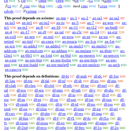
clt
cle
cmin
cneg
cn
c2
cn0
≤
−
-
ℕ
2
ℕ
8354
8355
8491
8492
9287
9338
9546
0
cz
cuz
cq
cfz
cmo
cexp
ℤ
ℤ
ℚ
...
mod
↑
∥
9627
9904
10002
10394
10742
10958
≥
cdvds
cprime
ℙ
12537
12868
This proof depends on axioms:
ax-mp
ax-1
ax-2
ax-ia1
ax-ia2
5
6
7
106
107
ax-ia3
ax-in1
ax-in2
ax-io
ax-5
ax-7
ax-gen
ax-
108
623
624
721
1500
1501
1502
ie1
ax-ie2
ax-8
ax-10
ax-11
ax-i12
ax-bndl
1546
1547
1557
1558
1559
1560
1562
ax-4
ax-17
ax-i9
ax-ial
ax-i5r
ax-14
ax-ext
1563
1579
1583
1587
1588
2212
2220
ax-coll
ax-sep
ax-nul
ax-pow
ax-pr
ax-un
ax-
4244
4247
4257
4309
4344
4576
setind
ax-iinf
ax-cnex
ax-resscn
ax-1cn
ax-1re
4682
4733
8264
8265
8266
8267
ax-icn
ax-addcl
ax-addrcl
ax-mulcl
ax-mulrcl
ax-
8268
8269
8270
8271
8272
addcom
ax-mulcom
ax-addass
ax-mulass
ax-distr
ax-
8273
8274
8275
8276
8277
i2m1
ax-0lt1
ax-1rid
ax-0id
ax-rnegex
ax-precex
8278
8279
8280
8281
8282
8283
ax-cnre
ax-pre-ltirr
ax-pre-ltwlin
ax-pre-lttrn
ax-pre-
8284
8285
8286
8287
apti
ax-pre-ltadd
ax-pre-mulgt0
ax-pre-mulext
ax-arch
8288
8289
8290
8291
8292
ax-caucvg
8293
This proof depends on definitions:
df-bi
df-stab
df-dc
df-3or
117
843
847
1010
df-3an
df-tru
df-fal
df-nf
df-sb
df-eu
df-mo
1011
1405
1408
1514
1816
2089
2090
df-clab
df-cleq
df-clel
df-nfc
df-ne
df-nel
df-
2225
2231
2234
2381
2421
2516
ral
df-rex
df-reu
df-rmo
df-rab
df-v
df-sbc
df-
2533
2534
2535
2536
2537
2823
3052
csb
df-dif
df-un
df-in
df-ss
df-nul
df-if
df-
3148
3222
3224
3226
3233
3521
3639
pw
df-sn
df-pr
df-op
df-uni
df-int
df-iun
df-
3690
3714
3715
3717
3934
3969
4012
br
df-opab
df-mpt
df-tr
df-id
df-po
df-iso
df-
4129
4191
4192
4228
4436
4439
4440
iord
df-on
df-ilim
df-suc
df-iom
df-xp
df-rel
4509
4511
4512
4514
4736
4778
4779
df-cnv
df-co
df-dm
df-rn
df-res
df-ima
df-
4780
4781
4782
4783
4784
4785
iota
df-fun
df-fn
df-f
df-f1
df-fo
df-f1o
df-
5335
5377
5378
5379
5380
5381
5382
fv
df-isom
df-riota
df-ov
df-oprab
df-mpo
df-
5383
5384
6032
6082
6083
6084
1st
df-2nd
df-recs
df-irdg
df-frec
df-1o
df-2o
6368
6369
6570
6635
6656
6681
6682