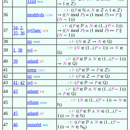
35
1zzd
9654
→ 1 ∈ ℤ)
⊢
((
𝑃
∈ ℕ ∧
𝑁
∈ ℤ ∧ 1 ∈ ℤ)
. . . . 5
36
moddvds
→ ((
𝑁
mod
𝑃
) = (1 mod
𝑃
) ↔
𝑃
∥
12549
(
𝑁
− 1)))
⊢
((
𝑃
∈ ℙ ∧
𝑁
∈ (1...(
𝑃
− 1)))
. . . 4
34
,
2
,
37
syl3anc
→ ((
𝑁
mod
𝑃
) = (1 mod
𝑃
) ↔
𝑃
∥
1278
35
,
36
(
𝑁
− 1)))
38
zq
⊢
(
𝑁
∈ ℤ →
𝑁
∈ ℚ)
10009
. . . . . . . 8
⊢
(
𝑁
∈ (1...(
𝑃
− 1)) →
𝑁
∈
. . . . . . 7
39
1
,
38
syl
14
ℚ)
⊢
((
𝑃
∈ ℙ ∧
𝑁
∈ (1...(
𝑃
− 1)))
. . . . . 6
40
39
adantl
277
→
𝑁
∈ ℚ)
41
prmz
⊢
(
𝑃
∈ ℙ →
𝑃
∈ ℤ)
12872
. . . . . . . 8
42
zq
⊢
(
𝑃
∈ ℤ →
𝑃
∈ ℚ)
10009
. . . . . . . 8
43
41
,
42
syl
⊢
(
𝑃
∈ ℙ →
𝑃
∈ ℚ)
14
. . . . . . 7
⊢
((
𝑃
∈ ℙ ∧
𝑁
∈ (1...(
𝑃
− 1)))
. . . . . 6
44
43
adantr
276
→
𝑃
∈ ℚ)
⊢
(
𝑁
∈ (1...(
𝑃
− 1)) →
𝑁
∈
. . . . . . . . 9
45
elfznn
10443
ℕ)
⊢
((
𝑃
∈ ℙ ∧
𝑁
∈ (1...(
𝑃
−
. . . . . . . 8
46
45
adantl
277
1))) →
𝑁
∈ ℕ)
⊢
((
𝑃
∈ ℙ ∧
𝑁
∈ (1...(
𝑃
−
. . . . . . 7
47
46
nnnn0d
9603
1))) →
𝑁
∈ ℕ
)
0