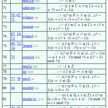
70
neg1cn
⊢
-1 ∈ ℂ
9392
. . . . . . . . 9
⊢
((-1 ∈ ℂ ∧
𝑃
∈ ℂ) → (-1
. . . . . . . . 9
71
addcom
8457
+
𝑃
) = (
𝑃
+ -1))
70
,
67
,
⊢
((
𝑃
∈ ℙ ∧
𝑁
∈ (1...(
𝑃
−
. . . . . . . 8
72
sylancr
418
71
1))) → (-1 +
𝑃
) = (
𝑃
+ -1))
⊢
((
𝑃
∈ ℂ ∧ 1 ∈ ℂ) → (
𝑃
+
. . . . . . . . 9
73
negsub
8568
-1) = (
𝑃
− 1))
67
,
10
,
⊢
((
𝑃
∈ ℙ ∧
𝑁
∈ (1...(
𝑃
−
. . . . . . . 8
74
sylancl
417
73
1))) → (
𝑃
+ -1) = (
𝑃
− 1))
69
,
72
,
⊢
((
𝑃
∈ ℙ ∧
𝑁
∈ (1...(
𝑃
−
. . . . . . 7
75
3eqtrd
2275
74
1))) → (-1 + (1 ·
𝑃
)) = (
𝑃
− 1))
⊢
((
𝑃
∈ ℙ ∧
𝑁
∈ (1...(
𝑃
− 1)))
. . . . . 6
76
75
oveq1d
→ ((-1 + (1 ·
𝑃
)) mod
𝑃
) = ((
𝑃
− 1)
6094
mod
𝑃
))
77
neg1z
⊢
-1 ∈ ℤ
9659
. . . . . . . 8
78
zq
⊢
(-1 ∈ ℤ → -1 ∈ ℚ)
10009
. . . . . . . 8
⊢
((
𝑃
∈ ℙ ∧
𝑁
∈ (1...(
𝑃
−
. . . . . . 7
79
77
,
78
mp1i
10
1))) → -1 ∈ ℚ)
⊢
((
𝑃
∈ ℙ ∧
𝑁
∈ (1...(
𝑃
−
. . . . . . 7
80
34
nngt0d
9331
1))) → 0 <
𝑃
)
⊢
(((-1 ∈ ℚ ∧ 1 ∈ ℤ) ∧ (
𝑃
∈
. . . . . . 7
81
modqcyc
ℚ ∧ 0 <
𝑃
)) → ((-1 + (1 ·
𝑃
)) mod
𝑃
)
10779
= (-1 mod
𝑃
))