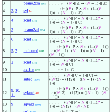
3
peano2zm
⊢
(
𝑁
∈ ℤ → (
𝑁
− 1) ∈ ℤ)
9665
. . . . . . . . 9
⊢
((
𝑃
∈ ℙ ∧
𝑁
∈ (1...(
𝑃
−
. . . . . . . 8
4
2
,
3
syl
14
1))) → (
𝑁
− 1) ∈ ℤ)
⊢
((
𝑃
∈ ℙ ∧
𝑁
∈ (1...(
𝑃
−
. . . . . . 7
5
4
zcnd
9752
1))) → (
𝑁
− 1) ∈ ℂ)
⊢
((
𝑃
∈ ℙ ∧
𝑁
∈ (1...(
𝑃
−
. . . . . . . 8
6
2
peano2zd
9754
1))) → (
𝑁
+ 1) ∈ ℤ)
⊢
((
𝑃
∈ ℙ ∧
𝑁
∈ (1...(
𝑃
−
. . . . . . 7
7
6
zcnd
9752
1))) → (
𝑁
+ 1) ∈ ℂ)
⊢
((
𝑃
∈ ℙ ∧
𝑁
∈ (1...(
𝑃
− 1)))
. . . . . 6
8
5
,
7
mulcomd
→ ((
𝑁
− 1) · (
𝑁
+ 1)) = ((
𝑁
+ 1) ·
8341
(
𝑁
− 1)))
⊢
((
𝑃
∈ ℙ ∧
𝑁
∈ (1...(
𝑃
−
. . . . . . 7
9
2
zcnd
9752
1))) →
𝑁
∈ ℂ)
10
ax-1cn
⊢
1 ∈ ℂ
8266
. . . . . . 7
⊢
((
𝑁
∈ ℂ ∧ 1 ∈ ℂ) →
. . . . . . 7
11
subsq
((
𝑁
↑2) − (1↑2)) = ((
𝑁
+ 1) · (
𝑁
−
11066
1)))
⊢
((
𝑃
∈ ℙ ∧
𝑁
∈ (1...(
𝑃
− 1)))
. . . . . 6
9
,
10
,
12
sylancl
→ ((
𝑁
↑2) − (1↑2)) = ((
𝑁
+ 1) · (
𝑁
417
11
− 1)))
⊢
((
𝑃
∈ ℙ ∧
𝑁
∈ (1...(
𝑃
−
. . . . . . 7
13
9
sqvald
11091
1))) → (
𝑁
↑2) = (
𝑁
·
𝑁
))
14
sq1