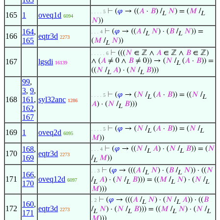
⊢
(
𝜑
→ ((
𝐴
·
𝐵
) /
𝑁
) = (
𝑀
/
. . . . 5
L
L
165
1
oveq1d
6094
𝑁
))
164
,
⊢
(
𝜑
→ ((
𝐴
/
𝑁
) · (
𝐵
/
𝑁
)) =
. . . 4
L
L
166
eqtr3d
2273
165
(
𝑀
/
𝑁
))
L
⊢
(((
𝑁
∈ ℤ ∧
𝐴
∈ ℤ ∧
𝐵
∈ ℤ)
. . . . . 6
∧ (
𝐴
≠ 0 ∧
𝐵
≠ 0)) → (
𝑁
/
(
𝐴
·
𝐵
)) =
167
lgsdi
16139
L
((
𝑁
/
𝐴
) · (
𝑁
/
𝐵
)))
L
L
99
,
3
,
9
,
⊢
(
𝜑
→ (
𝑁
/
(
𝐴
·
𝐵
)) = ((
𝑁
/
. . . . 5
L
L
168
161
,
syl32anc
1286
𝐴
) · (
𝑁
/
𝐵
)))
L
162
,
167
⊢
(
𝜑
→ (
𝑁
/
(
𝐴
·
𝐵
)) = (
𝑁
/
. . . . 5
L
L
169
1
oveq2d
6095
𝑀
))
168
,
⊢
(
𝜑
→ ((
𝑁
/
𝐴
) · (
𝑁
/
𝐵
)) = (
𝑁
. . . 4
L
L
170
eqtr3d
2273
169
/
𝑀
))
L
⊢
(
𝜑
→ (((
𝐴
/
𝑁
) · (
𝐵
/
𝑁
)) · ((
𝑁
. . 3
L
L
166
,
171
oveq12d
/
𝐴
) · (
𝑁
/
𝐵
))) = ((
𝑀
/
𝑁
) · (
𝑁
/
6097
L
L
L
L
170
𝑀
)))
⊢
(
𝜑
→ (((
𝐴
/
𝑁
) · (
𝑁
/
𝐴
)) · ((
𝐵
. 2
L
L
160
,
172
eqtr3d
/
𝑁
) · (
𝑁
/
𝐵
))) = ((
𝑀
/
𝑁
) · (
𝑁
/
2273
L
L
L
L
171
𝑀
)))