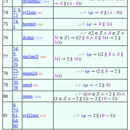
73
dvdsmul2
12564
→
𝐵
∥ (
𝐴
·
𝐵
))
3
,
9
,
74
syl2anc
⊢
(
𝜑
→
𝐵
∥ (
𝐴
·
𝐵
))
415
. . . . . . . . . . . . . . . 16
73
74
,
75
breqtrd
⊢
(
𝜑
→
𝐵
∥
𝑀
)
4154
. . . . . . . . . . . . . . 15
1
⊢
((2 ∈ ℤ ∧
𝐵
∈ ℤ ∧
. . . . . . . . . . . . . . . 16
76
dvdstr
𝑀
∈ ℤ) → ((2 ∥
𝐵
∧
𝐵
∥
𝑀
) → 2 ∥
12578
𝑀
))
54
,
9
,
⊢
(
𝜑
→ ((2 ∥
𝐵
∧
𝐵
∥
. . . . . . . . . . . . . . 15
77
mp3an2i
1383
56
,
𝑀
) → 2 ∥
𝑀
))
76
75
,
⊢
(
𝜑
→ (2 ∥
𝐵
→ 2 ∥
. . . . . . . . . . . . . 14
78
mpan2d
432
77
𝑀
))
50
,
79
mtod
⊢
(
𝜑
→ ¬ 2 ∥
𝐵
)
673
. . . . . . . . . . . . 13
78
⊢
(((
𝐵
∈ ℤ ∧ ¬ 2 ∥
𝐵
) ∧
. . . . . . . . . . . . 13
80
omoe
12646
(1 ∈ ℤ ∧ ¬ 2 ∥ 1)) → 2 ∥ (
𝐵
− 1))
9
,
79
,
81
61
,
syl22anc
⊢
(
𝜑
→ 2 ∥ (
𝐵
− 1))
1279
. . . . . . . . . . . 12
64
,
80