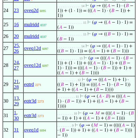
⊢
(
𝜑
→ (((
𝐴
− 1) · (
𝐵
−
. . . . . . . . . . . . . 14
24
23
oveq2d
1)) + (1 · 1)) = (((
𝐴
− 1) · (
𝐵
− 1)) +
6095
1))
⊢
(
𝜑
→ ((
𝐴
− 1) · 1) =
. . . . . . . . . . . . . . 15
25
16
mulridd
8337
(
𝐴
− 1))
⊢
(
𝜑
→ ((
𝐵
− 1) · 1) =
. . . . . . . . . . . . . . 15
26
20
mulridd
8337
(
𝐵
− 1))
25
,
⊢
(
𝜑
→ (((
𝐴
− 1) · 1) +
. . . . . . . . . . . . . 14
27
oveq12d
6097
26
((
𝐵
− 1) · 1)) = ((
𝐴
− 1) + (
𝐵
− 1)))
⊢
(
𝜑
→ ((((
𝐴
− 1) · (
𝐵
−
. . . . . . . . . . . . 13
24
,
1)) + (1 · 1)) + (((
𝐴
− 1) · 1) + ((
𝐵
−
28
oveq12d
6097
27
1) · 1))) = ((((
𝐴
− 1) · (
𝐵
− 1)) + 1) +
((
𝐴
− 1) + (
𝐵
− 1))))
⊢
(
𝜑
→ (((
𝐴
− 1) + 1) ·
. . . . . . . . . . . 12
21
,
29
eqtrd
((
𝐵
− 1) + 1)) = ((((
𝐴
− 1) · (
𝐵
− 1))
2271
28
+ 1) + ((
𝐴
− 1) + (
𝐵
− 1))))
⊢
(
𝜑
→ (
𝐴
·
𝐵
) = ((((
𝐴
−
. . . . . . . . . . 11
13
,
30
eqtr3d
1) · (
𝐵
− 1)) + 1) + ((
𝐴
− 1) + (
𝐵
−
2273
29
1))))
1
,
⊢
(
𝜑
→
𝑀
= ((((
𝐴
− 1) · (
𝐵
. . . . . . . . . 10
31
eqtr3d
2273
30
− 1)) + 1) + ((
𝐴
− 1) + (
𝐵
− 1))))
⊢
(
𝜑
→ (
𝑀
− 1) = (((((
𝐴
− 1)
. . . . . . . . 9
32
31
oveq1d
· (
𝐵
− 1)) + 1) + ((
𝐴
− 1) + (
𝐵
− 1)))
6094
− 1))