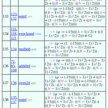
2) + ((
𝐵
− 1) / 2)) · ((
𝑁
− 1) / 2)))))
⊢
(
𝜑
→ (-1↑((2 · ((((
𝐴
− 1) / 2) ·
. . 3
((
𝐵
− 1) / 2)) · ((
𝑁
− 1) / 2))) + ((((
𝐴
−
123
,
133
eqtrd
1) / 2) + ((
𝐵
− 1) / 2)) · ((
𝑁
− 1) / 2))))
2271
132
= (1 · (-1↑((((
𝐴
− 1) / 2) + ((
𝐵
− 1) /
2)) · ((
𝑁
− 1) / 2)))))
116
,
⊢
(
𝜑
→ (-1↑((((
𝐴
− 1) / 2) + ((
𝐵
. . . . 5
134
118
,
expclzapd
11099
− 1) / 2)) · ((
𝑁
− 1) / 2))) ∈ ℂ)
121
⊢
(
𝜑
→ (1 · (-1↑((((
𝐴
− 1) / 2) +
. . . 4
((
𝐵
− 1) / 2)) · ((
𝑁
− 1) / 2)))) =
135
134
mullidd
8338
(-1↑((((
𝐴
− 1) / 2) + ((
𝐵
− 1) / 2)) ·
((
𝑁
− 1) / 2))))
⊢
(
𝜑
→ ((((
𝐴
− 1) / 2) + ((
𝐵
− 1)
. . . . 5
72
,
/ 2)) · ((
𝑁
− 1) / 2)) = ((((
𝐴
− 1) / 2) ·
136
85
,
adddird
8345
((
𝑁
− 1) / 2)) + (((
𝐵
− 1) / 2) · ((
𝑁
−
108
1) / 2))))
⊢
(
𝜑
→ (-1↑((((
𝐴
− 1) / 2) + ((
𝐵
−
. . . 4
1) / 2)) · ((
𝑁
− 1) / 2))) = (-1↑((((
𝐴
−
137
136
oveq2d
6095
1) / 2) · ((
𝑁
− 1) / 2)) + (((
𝐵
− 1) / 2) ·
((
𝑁
− 1) / 2)))))
⊢
(
𝜑
→ (1 · (-1↑((((
𝐴
− 1) / 2) +
. . 3
135
,
((
𝐵
− 1) / 2)) · ((
𝑁
− 1) / 2)))) =
138
eqtrd
2271
137
(-1↑((((
𝐴
− 1) / 2) · ((
𝑁
− 1) / 2)) +
(((
𝐵
− 1) / 2) · ((
𝑁
− 1) / 2)))))