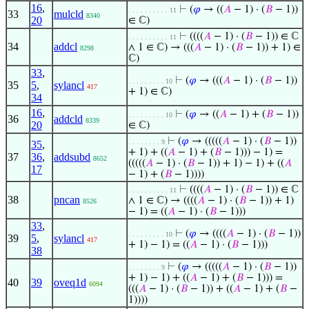
16
,
⊢
(
𝜑
→ ((
𝐴
− 1) · (
𝐵
− 1))
. . . . . . . . . . 11
33
mulcld
8340
20
∈ ℂ)
⊢
((((
𝐴
− 1) · (
𝐵
− 1)) ∈ ℂ
. . . . . . . . . . 11
34
addcl
∧ 1 ∈ ℂ) → (((
𝐴
− 1) · (
𝐵
− 1)) + 1) ∈
8298
ℂ)
33
,
⊢
(
𝜑
→ (((
𝐴
− 1) · (
𝐵
− 1))
. . . . . . . . . 10
35
5
,
sylancl
417
+ 1) ∈ ℂ)
34
16
,
⊢
(
𝜑
→ ((
𝐴
− 1) + (
𝐵
− 1))
. . . . . . . . . 10
36
addcld
8339
20
∈ ℂ)
⊢
(
𝜑
→ (((((
𝐴
− 1) · (
𝐵
− 1))
. . . . . . . . 9
35
,
+ 1) + ((
𝐴
− 1) + (
𝐵
− 1))) − 1) =
37
36
,
addsubd
8652
(((((
𝐴
− 1) · (
𝐵
− 1)) + 1) − 1) + ((
𝐴
17
− 1) + (
𝐵
− 1))))
⊢
((((
𝐴
− 1) · (
𝐵
− 1)) ∈ ℂ
. . . . . . . . . . 11
38
pncan
∧ 1 ∈ ℂ) → ((((
𝐴
− 1) · (
𝐵
− 1)) + 1)
8526
− 1) = ((
𝐴
− 1) · (
𝐵
− 1)))
33
,
⊢
(
𝜑
→ ((((
𝐴
− 1) · (
𝐵
− 1))
. . . . . . . . . 10
39
5
,
sylancl
417
+ 1) − 1) = ((
𝐴
− 1) · (
𝐵
− 1)))
38
⊢
(
𝜑
→ (((((
𝐴
− 1) · (
𝐵
− 1))
. . . . . . . . 9
+ 1) − 1) + ((
𝐴
− 1) + (
𝐵
− 1))) =
40
39
oveq1d
6094
(((
𝐴
− 1) · (
𝐵
− 1)) + ((
𝐴
− 1) + (
𝐵
−
1))))