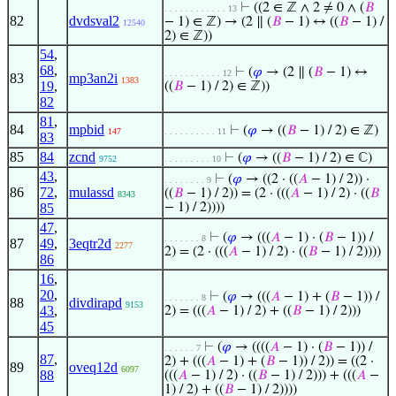
⊢
((2 ∈ ℤ ∧ 2 ≠ 0 ∧ (
𝐵
. . . . . . . . . . . . 13
82
dvdsval2
− 1) ∈ ℤ) → (2 ∥ (
𝐵
− 1) ↔ ((
𝐵
− 1) /
12540
2) ∈ ℤ))
54
,
68
,
⊢
(
𝜑
→ (2 ∥ (
𝐵
− 1) ↔
. . . . . . . . . . . 12
83
mp3an2i
1383
19
,
((
𝐵
− 1) / 2) ∈ ℤ))
82
81
,
84
mpbid
⊢
(
𝜑
→ ((
𝐵
− 1) / 2) ∈ ℤ)
147
. . . . . . . . . . 11
83
85
84
zcnd
⊢
(
𝜑
→ ((
𝐵
− 1) / 2) ∈ ℂ)
9752
. . . . . . . . . 10
43
,
⊢
(
𝜑
→ ((2 · ((
𝐴
− 1) / 2)) ·
. . . . . . . . 9
86
72
,
mulassd
((
𝐵
− 1) / 2)) = (2 · (((
𝐴
− 1) / 2) · ((
𝐵
8343
85
− 1) / 2))))
47
,
⊢
(
𝜑
→ (((
𝐴
− 1) · (
𝐵
− 1)) /
. . . . . . . 8
87
49
,
3eqtr2d
2277
2) = (2 · (((
𝐴
− 1) / 2) · ((
𝐵
− 1) / 2))))
86
16
,
20
,
⊢
(
𝜑
→ (((
𝐴
− 1) + (
𝐵
− 1)) /
. . . . . . . 8
88
divdirapd
9153
43
,
2) = (((
𝐴
− 1) / 2) + ((
𝐵
− 1) / 2)))
45
⊢
(
𝜑
→ ((((
𝐴
− 1) · (
𝐵
− 1)) /
. . . . . . 7
87
,
2) + (((
𝐴
− 1) + (
𝐵
− 1)) / 2)) = ((2 ·
89
oveq12d
6097
88
(((
𝐴
− 1) / 2) · ((
𝐵
− 1) / 2))) + (((
𝐴
−
1) / 2) + ((
𝐵
− 1) / 2))))