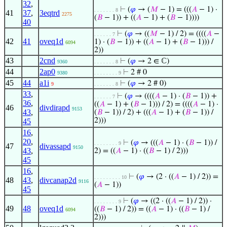
32
,
⊢
(
𝜑
→ (
𝑀
− 1) = (((
𝐴
− 1) ·
. . . . . . . 8
41
37
,
3eqtrd
2275
(
𝐵
− 1)) + ((
𝐴
− 1) + (
𝐵
− 1))))
40
⊢
(
𝜑
→ ((
𝑀
− 1) / 2) = ((((
𝐴
−
. . . . . . 7
42
41
oveq1d
1) · (
𝐵
− 1)) + ((
𝐴
− 1) + (
𝐵
− 1))) /
6094
2))
43
2cnd
⊢
(
𝜑
→ 2 ∈ ℂ)
9360
. . . . . . . 8
44
2ap0
⊢
2 # 0
9380
. . . . . . . . 9
45
44
a1i
⊢
(
𝜑
→ 2 # 0)
9
. . . . . . . 8
33
,
⊢
(
𝜑
→ ((((
𝐴
− 1) · (
𝐵
− 1)) +
. . . . . . 7
36
,
((
𝐴
− 1) + (
𝐵
− 1))) / 2) = ((((
𝐴
− 1) ·
46
divdirapd
9153
43
,
(
𝐵
− 1)) / 2) + (((
𝐴
− 1) + (
𝐵
− 1)) /
2)))
45
16
,
20
,
⊢
(
𝜑
→ (((
𝐴
− 1) · (
𝐵
− 1)) /
. . . . . . . . 9
47
divassapd
9150
43
,
2) = ((
𝐴
− 1) · ((
𝐵
− 1) / 2)))
45
16
,
⊢
(
𝜑
→ (2 · ((
𝐴
− 1) / 2)) =
. . . . . . . . . 10
48
43
,
divcanap2d
9116
(
𝐴
− 1))
45
⊢
(
𝜑
→ ((2 · ((
𝐴
− 1) / 2)) ·
. . . . . . . . 9
49
48
oveq1d
((
𝐵
− 1) / 2)) = ((
𝐴
− 1) · ((
𝐵
− 1) /
6094
2)))