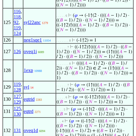
((-1↑2)↑((((
𝐴
− 1) / 2) · ((
𝐵
− 1) / 2)) ·
((
𝑁
− 1) / 2))))
116
,
⊢
(
𝜑
→ (-1↑(2 · ((((
𝐴
− 1) / 2) ·
. . . . . 6
118
,
((
𝐵
− 1) / 2)) · ((
𝑁
− 1) / 2)))) =
125
92
,
syl22anc
1279
((-1↑2)↑((((
𝐴
− 1) / 2) · ((
𝐵
− 1) / 2)) ·
119
,
((
𝑁
− 1) / 2))))
124
126
neg1sqe1
⊢
(-1↑2) = 1
11054
. . . . . . . 8
⊢
((-1↑2)↑((((
𝐴
− 1) / 2) · ((
𝐵
−
. . . . . . 7
127
126
oveq1i
1) / 2)) · ((
𝑁
− 1) / 2))) = (1↑((((
𝐴
− 1)
6089
/ 2) · ((
𝐵
− 1) / 2)) · ((
𝑁
− 1) / 2)))
⊢
(((((
𝐴
− 1) / 2) · ((
𝐵
− 1) /
. . . . . . . 8
2)) · ((
𝑁
− 1) / 2)) ∈ ℤ → (1↑((((
𝐴
−
128
1exp
10988
1) / 2) · ((
𝐵
− 1) / 2)) · ((
𝑁
− 1) / 2))) =
1)
119
,
⊢
(
𝜑
→ (1↑((((
𝐴
− 1) / 2) · ((
𝐵
. . . . . . 7
129
syl
14
128
− 1) / 2)) · ((
𝑁
− 1) / 2))) = 1)
127
,
⊢
(
𝜑
→ ((-1↑2)↑((((
𝐴
− 1) / 2) ·
. . . . . 6
130
eqtrid
2283
129
((
𝐵
− 1) / 2)) · ((
𝑁
− 1) / 2))) = 1)
125
,
⊢
(
𝜑
→ (-1↑(2 · ((((
𝐴
− 1) / 2) ·
. . . . 5
131
eqtrd
2271
130
((
𝐵
− 1) / 2)) · ((
𝑁
− 1) / 2)))) = 1)
⊢
(
𝜑
→ ((-1↑(2 · ((((
𝐴
− 1) / 2) ·
. . . 4
((
𝐵
− 1) / 2)) · ((
𝑁
− 1) / 2)))) ·
132
131
oveq1d
(-1↑((((
𝐴
− 1) / 2) + ((
𝐵
− 1) / 2)) ·
6094
((
𝑁
− 1) / 2)))) = (1 · (-1↑((((
𝐴
− 1) /