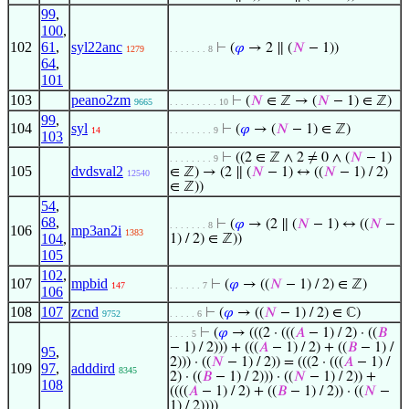
99
,
100
,
102
61
,
syl22anc
⊢
(
𝜑
→ 2 ∥ (
𝑁
− 1))
1279
. . . . . . . 8
64
,
101
103
peano2zm
⊢
(
𝑁
∈ ℤ → (
𝑁
− 1) ∈ ℤ)
9665
. . . . . . . . . 10
99
,
104
syl
⊢
(
𝜑
→ (
𝑁
− 1) ∈ ℤ)
14
. . . . . . . . 9
103
⊢
((2 ∈ ℤ ∧ 2 ≠ 0 ∧ (
𝑁
− 1)
. . . . . . . . 9
105
dvdsval2
∈ ℤ) → (2 ∥ (
𝑁
− 1) ↔ ((
𝑁
− 1) / 2)
12540
∈ ℤ))
54
,
68
,
⊢
(
𝜑
→ (2 ∥ (
𝑁
− 1) ↔ ((
𝑁
−
. . . . . . . 8
106
mp3an2i
1383
104
,
1) / 2) ∈ ℤ))
105
102
,
107
mpbid
⊢
(
𝜑
→ ((
𝑁
− 1) / 2) ∈ ℤ)
147
. . . . . . 7
106
108
107
zcnd
⊢
(
𝜑
→ ((
𝑁
− 1) / 2) ∈ ℂ)
9752
. . . . . 6
⊢
(
𝜑
→ (((2 · (((
𝐴
− 1) / 2) · ((
𝐵
. . . . 5
− 1) / 2))) + (((
𝐴
− 1) / 2) + ((
𝐵
− 1) /
95
,
2))) · ((
𝑁
− 1) / 2)) = (((2 · (((
𝐴
− 1) /
109
97
,
adddird
8345
2) · ((
𝐵
− 1) / 2))) · ((
𝑁
− 1) / 2)) +
108
((((
𝐴
− 1) / 2) + ((
𝐵
− 1) / 2)) · ((
𝑁
−
1) / 2))))