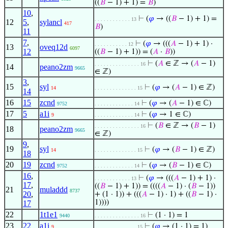
((
𝐵
− 1) + 1) =
𝐵
)
10
,
⊢
(
𝜑
→ ((
𝐵
− 1) + 1) =
. . . . . . . . . . . . 13
12
5
,
sylancl
417
𝐵
)
11
7
,
⊢
(
𝜑
→ (((
𝐴
− 1) + 1) ·
. . . . . . . . . . . 12
13
oveq12d
6097
12
((
𝐵
− 1) + 1)) = (
𝐴
·
𝐵
))
⊢
(
𝐴
∈ ℤ → (
𝐴
− 1)
. . . . . . . . . . . . . . . 16
14
peano2zm
9665
∈ ℤ)
3
,
15
syl
⊢
(
𝜑
→ (
𝐴
− 1) ∈ ℤ)
14
. . . . . . . . . . . . . . 15
14
16
15
zcnd
⊢
(
𝜑
→ (
𝐴
− 1) ∈ ℂ)
9752
. . . . . . . . . . . . . 14
17
5
a1i
⊢
(
𝜑
→ 1 ∈ ℂ)
9
. . . . . . . . . . . . . 14
⊢
(
𝐵
∈ ℤ → (
𝐵
− 1)
. . . . . . . . . . . . . . . 16
18
peano2zm
9665
∈ ℤ)
9
,
19
syl
⊢
(
𝜑
→ (
𝐵
− 1) ∈ ℤ)
14
. . . . . . . . . . . . . . 15
18
20
19
zcnd
⊢
(
𝜑
→ (
𝐵
− 1) ∈ ℂ)
9752
. . . . . . . . . . . . . 14
16
,
⊢
(
𝜑
→ (((
𝐴
− 1) + 1) ·
. . . . . . . . . . . . 13
17
,
((
𝐵
− 1) + 1)) = ((((
𝐴
− 1) · (
𝐵
− 1))
21
muladdd
8737
20
,
+ (1 · 1)) + (((
𝐴
− 1) · 1) + ((
𝐵
− 1) ·
1))))
17
22
1t1e1
⊢
(1 · 1) = 1
9440
. . . . . . . . . . . . . . . 16
23
22
a1i
⊢
(
𝜑
→ (1 · 1) = 1)
9
. . . . . . . . . . . . . . 15