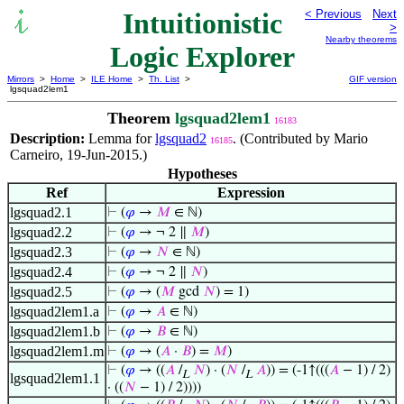
Intuitionistic
< Previous
Next
>
Nearby theorems
Logic Explorer
Mirrors
>
Home
>
ILE Home
>
Th. List
>
GIF version
lgsquad2lem1
Theorem
lgsquad2lem1
16183
Description:
Lemma for
lgsquad2
. (Contributed by Mario
16185
Carneiro, 19-Jun-2015.)
Hypotheses
Ref
Expression
lgsquad2.1
⊢
(
𝜑
→
𝑀
∈ ℕ)
lgsquad2.2
⊢
(
𝜑
→ ¬ 2 ∥
𝑀
)
lgsquad2.3
⊢
(
𝜑
→
𝑁
∈ ℕ)
lgsquad2.4
⊢
(
𝜑
→ ¬ 2 ∥
𝑁
)
lgsquad2.5
⊢
(
𝜑
→ (
𝑀
gcd
𝑁
) = 1)
lgsquad2lem1.a
⊢
(
𝜑
→
𝐴
∈ ℕ)
lgsquad2lem1.b
⊢
(
𝜑
→
𝐵
∈ ℕ)
lgsquad2lem1.m
⊢
(
𝜑
→ (
𝐴
·
𝐵
) =
𝑀
)
⊢
(
𝜑
→ ((
𝐴
/
𝑁
) · (
𝑁
/
𝐴
)) = (-1↑(((
𝐴
− 1) / 2)
L
L
lgsquad2lem1.1
· ((
𝑁
− 1) / 2))))