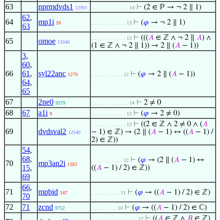
63
nprmdvds1
⊢
(2 ∈ ℙ → ¬ 2 ∥ 1)
12901
. . . . . . . . . . . . . 14
62
,
64
mp1i
⊢
(
𝜑
→ ¬ 2 ∥ 1)
10
. . . . . . . . . . . . 13
63
⊢
(((
𝐴
∈ ℤ ∧ ¬ 2 ∥
𝐴
) ∧
. . . . . . . . . . . . 13
65
omoe
12646
(1 ∈ ℤ ∧ ¬ 2 ∥ 1)) → 2 ∥ (
𝐴
− 1))
3
,
60
,
66
61
,
syl22anc
⊢
(
𝜑
→ 2 ∥ (
𝐴
− 1))
1279
. . . . . . . . . . . 12
64
,
65
67
2ne0
⊢
2 ≠ 0
9379
. . . . . . . . . . . . . 14
68
67
a1i
⊢
(
𝜑
→ 2 ≠ 0)
9
. . . . . . . . . . . . 13
⊢
((2 ∈ ℤ ∧ 2 ≠ 0 ∧ (
𝐴
. . . . . . . . . . . . 13
69
dvdsval2
− 1) ∈ ℤ) → (2 ∥ (
𝐴
− 1) ↔ ((
𝐴
− 1) /
12540
2) ∈ ℤ))
54
,
68
,
⊢
(
𝜑
→ (2 ∥ (
𝐴
− 1) ↔
. . . . . . . . . . . 12
70
mp3an2i
1383
15
,
((
𝐴
− 1) / 2) ∈ ℤ))
69
66
,
71
mpbid
⊢
(
𝜑
→ ((
𝐴
− 1) / 2) ∈ ℤ)
147
. . . . . . . . . . 11
70
72
71
zcnd
⊢
(
𝜑
→ ((
𝐴
− 1) / 2) ∈ ℂ)
9752
. . . . . . . . . 10
⊢
((
𝐴
∈ ℤ ∧
𝐵
∈ ℤ)
. . . . . . . . . . . . . . . . 17