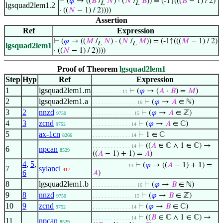
⊢
(
𝜑
→ ((
𝐵
/
𝑁
) · (
𝑁
/
𝐵
)) = (-1↑(((
𝐵
− 1) / 2)
L
L
lgsquad2lem1.2
· ((
𝑁
− 1) / 2))))
Assertion
Ref
Expression
⊢
(
𝜑
→ ((
𝑀
/
𝑁
) · (
𝑁
/
𝑀
)) = (-1↑(((
𝑀
− 1) / 2)
L
L
lgsquad2lem1
· ((
𝑁
− 1) / 2))))
Proof of Theorem
lgsquad2lem1
Step
Hyp
Ref
Expression
1
lgsquad2lem1.m
⊢
(
𝜑
→ (
𝐴
·
𝐵
) =
𝑀
)
. . . . . . . . . . 11
2
lgsquad2lem1.a
⊢
(
𝜑
→
𝐴
∈ ℕ)
. . . . . . . . . . . . . . . 16
3
2
nnzd
⊢
(
𝜑
→
𝐴
∈ ℤ)
9750
. . . . . . . . . . . . . . 15
4
3
zcnd
⊢
(
𝜑
→
𝐴
∈ ℂ)
9752
. . . . . . . . . . . . . 14
5
ax-1cn
⊢
1 ∈ ℂ
8266
. . . . . . . . . . . . . 14
⊢
((
𝐴
∈ ℂ ∧ 1 ∈ ℂ) →
. . . . . . . . . . . . . 14
6
npcan
8529
((
𝐴
− 1) + 1) =
𝐴
)
4
,
5
,
⊢
(
𝜑
→ ((
𝐴
− 1) + 1) =
. . . . . . . . . . . . 13
7
sylancl
417
6
𝐴
)
8
lgsquad2lem1.b
⊢
(
𝜑
→
𝐵
∈ ℕ)
. . . . . . . . . . . . . . . 16
9
8
nnzd
⊢
(
𝜑
→
𝐵
∈ ℤ)
9750
. . . . . . . . . . . . . . 15
10
9
zcnd
⊢
(
𝜑
→
𝐵
∈ ℂ)
9752
. . . . . . . . . . . . . 14
⊢
((
𝐵
∈ ℂ ∧ 1 ∈ ℂ) →
. . . . . . . . . . . . . 14
11
npcan
8529