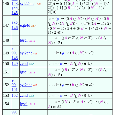
146
143
,
syl22anc
2)))) = ((-1↑(((
𝐴
− 1) / 2) · ((
𝑁
− 1) /
1279
144
,
2))) · (-1↑(((
𝐵
− 1) / 2) · ((
𝑁
− 1) /
2)))))
145
⊢
(
𝜑
→ (((
𝐴
/
𝑁
) · (
𝑁
/
𝐴
)) · ((
𝐵
. 2
L
L
142
,
/
𝑁
) · (
𝑁
/
𝐵
))) = (-1↑((((
𝐴
− 1) / 2)
147
eqtr4d
L
L
2274
146
· ((
𝑁
− 1) / 2)) + (((
𝐵
− 1) / 2) · ((
𝑁
−
1) / 2)))))
⊢
((
𝐴
∈ ℤ ∧
𝑁
∈ ℤ) → (
𝐴
/
. . . . . 6
L
148
lgscl
16116
𝑁
) ∈ ℤ)
3
,
149
99
,
syl2anc
⊢
(
𝜑
→ (
𝐴
/
𝑁
) ∈ ℤ)
. . . . 5
415
L
148
150
149
zcnd
⊢
(
𝜑
→ (
𝐴
/
𝑁
) ∈ ℂ)
. . . 4
9752
L
⊢
((
𝐵
∈ ℤ ∧
𝑁
∈ ℤ) → (
𝐵
/
. . . . . 6
L
151
lgscl
16116
𝑁
) ∈ ℤ)
9
,
152
99
,
syl2anc
⊢
(
𝜑
→ (
𝐵
/
𝑁
) ∈ ℤ)
. . . . 5
415
L
151
153
152
zcnd
⊢
(
𝜑
→ (
𝐵
/
𝑁
) ∈ ℂ)
. . . 4
9752
L
⊢
((
𝑁
∈ ℤ ∧
𝐴
∈ ℤ) → (
𝑁
/
. . . . . 6
L
154
lgscl
16116
𝐴
) ∈ ℤ)
99
,