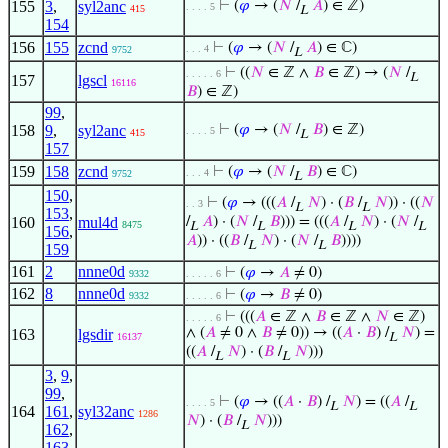
155
3
,
syl2anc
⊢
(
𝜑
→ (
𝑁
/
𝐴
) ∈ ℤ)
. . . . 5
415
L
154
156
155
zcnd
⊢
(
𝜑
→ (
𝑁
/
𝐴
) ∈ ℂ)
. . . 4
9752
L
⊢
((
𝑁
∈ ℤ ∧
𝐵
∈ ℤ) → (
𝑁
/
. . . . . 6
L
157
lgscl
16116
𝐵
) ∈ ℤ)
99
,
158
9
,
syl2anc
⊢
(
𝜑
→ (
𝑁
/
𝐵
) ∈ ℤ)
. . . . 5
415
L
157
159
158
zcnd
⊢
(
𝜑
→ (
𝑁
/
𝐵
) ∈ ℂ)
. . . 4
9752
L
150
,
⊢
(
𝜑
→ (((
𝐴
/
𝑁
) · (
𝐵
/
𝑁
)) · ((
𝑁
. . 3
L
L
153
,
160
mul4d
/
𝐴
) · (
𝑁
/
𝐵
))) = (((
𝐴
/
𝑁
) · (
𝑁
/
8475
L
L
L
L
156
,
𝐴
)) · ((
𝐵
/
𝑁
) · (
𝑁
/
𝐵
))))
L
L
159
161
2
nnne0d
⊢
(
𝜑
→
𝐴
≠ 0)
9332
. . . . . 6
162
8
nnne0d
⊢
(
𝜑
→
𝐵
≠ 0)
9332
. . . . . 6
⊢
(((
𝐴
∈ ℤ ∧
𝐵
∈ ℤ ∧
𝑁
∈ ℤ)
. . . . . 6
∧ (
𝐴
≠ 0 ∧
𝐵
≠ 0)) → ((
𝐴
·
𝐵
) /
𝑁
) =
163
lgsdir
16137
L
((
𝐴
/
𝑁
) · (
𝐵
/
𝑁
)))
L
L
3
,
9
,
99
,
⊢
(
𝜑
→ ((
𝐴
·
𝐵
) /
𝑁
) = ((
𝐴
/
. . . . 5
L
L
164
161
,
syl32anc
1286
𝑁
) · (
𝐵
/
𝑁
)))
L
162
,
163