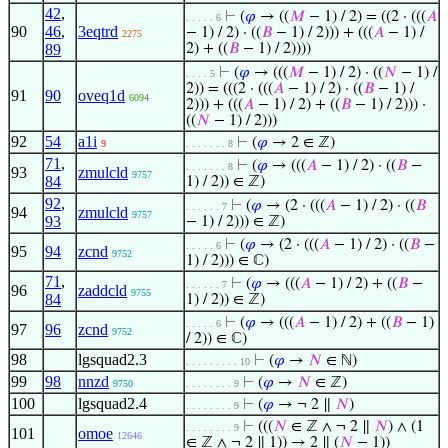
42
,
⊢
(
𝜑
→ ((
𝑀
− 1) / 2) = ((2 · (((
𝐴
. . . . . 6
90
46
,
3eqtrd
− 1) / 2) · ((
𝐵
− 1) / 2))) + (((
𝐴
− 1) /
2275
89
2) + ((
𝐵
− 1) / 2))))
⊢
(
𝜑
→ (((
𝑀
− 1) / 2) · ((
𝑁
− 1) /
. . . . 5
2)) = (((2 · (((
𝐴
− 1) / 2) · ((
𝐵
− 1) /
91
90
oveq1d
6094
2))) + (((
𝐴
− 1) / 2) + ((
𝐵
− 1) / 2))) ·
((
𝑁
− 1) / 2)))
92
54
a1i
⊢
(
𝜑
→ 2 ∈ ℤ)
9
. . . . . . . 8
71
,
⊢
(
𝜑
→ (((
𝐴
− 1) / 2) · ((
𝐵
−
. . . . . . . 8
93
zmulcld
9757
84
1) / 2)) ∈ ℤ)
92
,
⊢
(
𝜑
→ (2 · (((
𝐴
− 1) / 2) · ((
𝐵
. . . . . . 7
94
zmulcld
9757
93
− 1) / 2))) ∈ ℤ)
⊢
(
𝜑
→ (2 · (((
𝐴
− 1) / 2) · ((
𝐵
−
. . . . . 6
95
94
zcnd
9752
1) / 2))) ∈ ℂ)
71
,
⊢
(
𝜑
→ (((
𝐴
− 1) / 2) + ((
𝐵
−
. . . . . . 7
96
zaddcld
9755
84
1) / 2)) ∈ ℤ)
⊢
(
𝜑
→ (((
𝐴
− 1) / 2) + ((
𝐵
− 1)
. . . . . 6
97
96
zcnd
9752
/ 2)) ∈ ℂ)
98
lgsquad2.3
⊢
(
𝜑
→
𝑁
∈ ℕ)
. . . . . . . . . 10
99
98
nnzd
⊢
(
𝜑
→
𝑁
∈ ℤ)
9750
. . . . . . . . 9
100
lgsquad2.4
⊢
(
𝜑
→ ¬ 2 ∥
𝑁
)
. . . . . . . . 9
⊢
(((
𝑁
∈ ℤ ∧ ¬ 2 ∥
𝑁
) ∧ (1
. . . . . . . . 9
101
omoe
12646
∈ ℤ ∧ ¬ 2 ∥ 1)) → 2 ∥ (
𝑁
− 1))