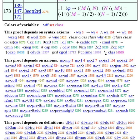
139
,
⊢
(
𝜑
→ ((
𝑀
/
𝑁
) · (
𝑁
/
𝑀
)) =
1
L
L
173
147
,
3eqtr2rd
2278
(-1↑(((
𝑀
− 1) / 2) · ((
𝑁
− 1) / 2))))
172
Colors of variables:
wff
set
class
This proof depends on syntax axioms:
wn
wi
wa
wb
¬
→
∧
↔
3
4
104
105
wceq
wcel
wne
class class class
wbr
(
class class
=
∈
≠
1402
2209
2420
4128
class
)
co
cc
cc0
c1
caddc
cmul
ℂ
0
1
+
·
−
6079
8171
8173
8174
8176
8178
cmin
cneg
cap
cdiv
cn
c2
cz
-
#
/
ℕ
2
ℤ
8491
8492
8903
8996
9287
9338
9627
cexp
cdvds
cgcd
cprime
clgs
↑
∥
gcd
ℙ
/
10958
12537
12713
12868
16099
L
This proof depends on axioms:
ax-mp
ax-1
ax-2
ax-ia1
ax-ia2
5
6
7
106
107
ax-ia3
ax-in1
ax-in2
ax-io
ax-5
ax-7
ax-gen
ax-
108
623
624
721
1500
1501
1502
ie1
ax-ie2
ax-8
ax-10
ax-11
ax-i12
ax-bndl
1546
1547
1557
1558
1559
1560
1562
ax-4
ax-17
ax-i9
ax-ial
ax-i5r
ax-14
ax-ext
1563
1579
1583
1587
1588
2212
2220
ax-coll
ax-sep
ax-nul
ax-pow
ax-pr
ax-un
ax-
4244
4247
4257
4309
4344
4576
setind
ax-iinf
ax-cnex
ax-resscn
ax-1cn
ax-1re
4682
4733
8264
8265
8266
8267
ax-icn
ax-addcl
ax-addrcl
ax-mulcl
ax-mulrcl
ax-
8268
8269
8270
8271
8272
addcom
ax-mulcom
ax-addass
ax-mulass
ax-distr
ax-
8273
8274
8275
8276
8277
i2m1
ax-0lt1
ax-1rid
ax-0id
ax-rnegex
ax-precex
8278
8279
8280
8281
8282
8283
ax-cnre
ax-pre-ltirr
ax-pre-ltwlin
ax-pre-lttrn
ax-pre-
8284
8285
8286
8287
apti
ax-pre-ltadd
ax-pre-mulgt0
ax-pre-mulext
ax-arch
8288
8289
8290
8291
8292
ax-caucvg
8293
This proof depends on definitions:
df-bi
df-stab
df-dc
df-3or
117
843
847
1010
df-3an
df-tru
df-fal
df-xor
df-nf
df-sb
df-eu
1011
1405
1408
1425
1514
1816
2089
df-mo
df-clab
df-cleq
df-clel
df-nfc
df-ne
df-
2090
2225
2231
2234
2381
2421
nel
df-ral
df-rex
df-reu
df-rmo
df-rab
df-v
df-
2516
2533
2534
2535
2536
2537
2823