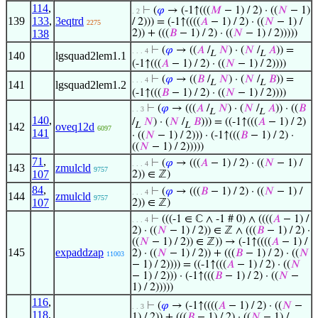
114
,
⊢
(
𝜑
→ (-1↑(((
𝑀
− 1) / 2) · ((
𝑁
− 1)
. 2
139
133
,
3eqtrd
/ 2))) = (-1↑((((
𝐴
− 1) / 2) · ((
𝑁
− 1) /
2275
138
2)) + (((
𝐵
− 1) / 2) · ((
𝑁
− 1) / 2)))))
⊢
(
𝜑
→ ((
𝐴
/
𝑁
) · (
𝑁
/
𝐴
)) =
. . . 4
L
L
140
lgsquad2lem1.1
(-1↑(((
𝐴
− 1) / 2) · ((
𝑁
− 1) / 2))))
⊢
(
𝜑
→ ((
𝐵
/
𝑁
) · (
𝑁
/
𝐵
)) =
. . . 4
L
L
141
lgsquad2lem1.2
(-1↑(((
𝐵
− 1) / 2) · ((
𝑁
− 1) / 2))))
⊢
(
𝜑
→ (((
𝐴
/
𝑁
) · (
𝑁
/
𝐴
)) · ((
𝐵
. . 3
L
L
140
,
/
𝑁
) · (
𝑁
/
𝐵
))) = ((-1↑(((
𝐴
− 1) / 2)
142
oveq12d
L
L
6097
141
· ((
𝑁
− 1) / 2))) · (-1↑(((
𝐵
− 1) / 2) ·
((
𝑁
− 1) / 2)))))
71
,
⊢
(
𝜑
→ (((
𝐴
− 1) / 2) · ((
𝑁
− 1) /
. . . 4
143
zmulcld
9757
107
2)) ∈ ℤ)
84
,
⊢
(
𝜑
→ (((
𝐵
− 1) / 2) · ((
𝑁
− 1) /
. . . 4
144
zmulcld
9757
107
2)) ∈ ℤ)
⊢
(((-1 ∈ ℂ ∧ -1 # 0) ∧ ((((
𝐴
− 1) /
. . . 4
2) · ((
𝑁
− 1) / 2)) ∈ ℤ ∧ (((
𝐵
− 1) / 2) ·
((
𝑁
− 1) / 2)) ∈ ℤ)) → (-1↑((((
𝐴
− 1) /
145
expaddzap
2) · ((
𝑁
− 1) / 2)) + (((
𝐵
− 1) / 2) · ((
𝑁
11003
− 1) / 2)))) = ((-1↑(((
𝐴
− 1) / 2) · ((
𝑁
− 1) / 2))) · (-1↑(((
𝐵
− 1) / 2) · ((
𝑁
−
1) / 2)))))
116
,
⊢
(
𝜑
→ (-1↑((((
𝐴
− 1) / 2) · ((
𝑁
−
. . 3
118
,
1) / 2)) + (((
𝐵
− 1) / 2) · ((
𝑁
− 1) /