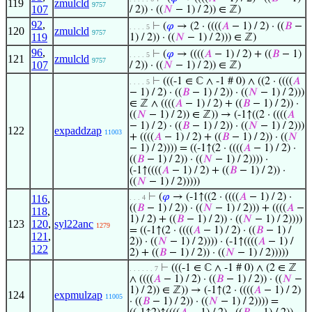
119
zmulcld
9757
107
/ 2)) · ((
𝑁
− 1) / 2)) ∈ ℤ)
92
,
⊢
(
𝜑
→ (2 · ((((
𝐴
− 1) / 2) · ((
𝐵
−
. . . . 5
120
zmulcld
9757
119
1) / 2)) · ((
𝑁
− 1) / 2))) ∈ ℤ)
96
,
⊢
(
𝜑
→ ((((
𝐴
− 1) / 2) + ((
𝐵
− 1)
. . . . 5
121
zmulcld
9757
107
/ 2)) · ((
𝑁
− 1) / 2)) ∈ ℤ)
⊢
(((-1 ∈ ℂ ∧ -1 # 0) ∧ ((2 · ((((
𝐴
. . . . 5
− 1) / 2) · ((
𝐵
− 1) / 2)) · ((
𝑁
− 1) / 2)))
∈ ℤ ∧ ((((
𝐴
− 1) / 2) + ((
𝐵
− 1) / 2)) ·
((
𝑁
− 1) / 2)) ∈ ℤ)) → (-1↑((2 · ((((
𝐴
− 1) / 2) · ((
𝐵
− 1) / 2)) · ((
𝑁
− 1) / 2)))
122
expaddzap
11003
+ ((((
𝐴
− 1) / 2) + ((
𝐵
− 1) / 2)) · ((
𝑁
− 1) / 2)))) = ((-1↑(2 · ((((
𝐴
− 1) / 2) ·
((
𝐵
− 1) / 2)) · ((
𝑁
− 1) / 2)))) ·
(-1↑((((
𝐴
− 1) / 2) + ((
𝐵
− 1) / 2)) ·
((
𝑁
− 1) / 2)))))
⊢
(
𝜑
→ (-1↑((2 · ((((
𝐴
− 1) / 2) ·
116
,
. . . 4
((
𝐵
− 1) / 2)) · ((
𝑁
− 1) / 2))) + ((((
𝐴
−
118
,
1) / 2) + ((
𝐵
− 1) / 2)) · ((
𝑁
− 1) / 2))))
123
120
,
syl22anc
1279
= ((-1↑(2 · ((((
𝐴
− 1) / 2) · ((
𝐵
− 1) /
121
,
2)) · ((
𝑁
− 1) / 2)))) · (-1↑((((
𝐴
− 1) /
122
2) + ((
𝐵
− 1) / 2)) · ((
𝑁
− 1) / 2)))))
⊢
(((-1 ∈ ℂ ∧ -1 # 0) ∧ (2 ∈ ℤ
. . . . . . 7
∧ ((((
𝐴
− 1) / 2) · ((
𝐵
− 1) / 2)) · ((
𝑁
−
1) / 2)) ∈ ℤ)) → (-1↑(2 · ((((
𝐴
− 1) / 2)
124
expmulzap
11005
· ((
𝐵
− 1) / 2)) · ((
𝑁
− 1) / 2)))) =