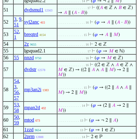
50
lgsquad2.2
⊢
(
𝜑
→ ¬ 2 ∥
𝑀
)
. . . . . . . . . . . . . 14
⊢
((
𝐴
∈ ℤ ∧
𝐵
∈ ℤ)
. . . . . . . . . . . . . . . . 17
51
dvdsmul1
12563
→
𝐴
∥ (
𝐴
·
𝐵
))
3
,
9
,
52
syl2anc
⊢
(
𝜑
→
𝐴
∥ (
𝐴
·
𝐵
))
415
. . . . . . . . . . . . . . . 16
51
52
,
53
breqtrd
⊢
(
𝜑
→
𝐴
∥
𝑀
)
4154
. . . . . . . . . . . . . . 15
1
54
2z
⊢
2 ∈ ℤ
9655
. . . . . . . . . . . . . . . 16
55
lgsquad2.1
⊢
(
𝜑
→
𝑀
∈ ℕ)
. . . . . . . . . . . . . . . . 17
56
55
nnzd
⊢
(
𝜑
→
𝑀
∈ ℤ)
9750
. . . . . . . . . . . . . . . 16
⊢
((2 ∈ ℤ ∧
𝐴
∈ ℤ ∧
. . . . . . . . . . . . . . . 16
57
dvdstr
𝑀
∈ ℤ) → ((2 ∥
𝐴
∧
𝐴
∥
𝑀
) → 2 ∥
12578
𝑀
))
54
,
3
,
⊢
(
𝜑
→ ((2 ∥
𝐴
∧
𝐴
∥
. . . . . . . . . . . . . . 15
58
mp3an2i
1383
56
,
𝑀
) → 2 ∥
𝑀
))
57
53
,
⊢
(
𝜑
→ (2 ∥
𝐴
→ 2 ∥
. . . . . . . . . . . . . 14
59
mpan2d
432
58
𝑀
))
50
,
60
mtod
⊢
(
𝜑
→ ¬ 2 ∥
𝐴
)
673
. . . . . . . . . . . . 13
59
61
1zzd
⊢
(
𝜑
→ 1 ∈ ℤ)
9654
. . . . . . . . . . . . 13
62
2prm
⊢
2 ∈ ℙ
12888
. . . . . . . . . . . . . 14