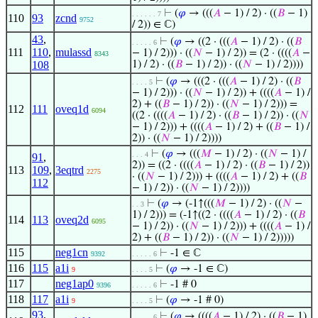
⊢
(
𝜑
→ (((
𝐴
− 1) / 2) · ((
𝐵
− 1)
. . . . . . 7
110
93
zcnd
9752
/ 2)) ∈ ℂ)
43
,
⊢
(
𝜑
→ ((2 · (((
𝐴
− 1) / 2) · ((
𝐵
. . . . . 6
111
110
,
mulassd
− 1) / 2))) · ((
𝑁
− 1) / 2)) = (2 · ((((
𝐴
−
8343
108
1) / 2) · ((
𝐵
− 1) / 2)) · ((
𝑁
− 1) / 2))))
⊢
(
𝜑
→ (((2 · (((
𝐴
− 1) / 2) · ((
𝐵
. . . . 5
− 1) / 2))) · ((
𝑁
− 1) / 2)) + ((((
𝐴
− 1) /
2) + ((
𝐵
− 1) / 2)) · ((
𝑁
− 1) / 2))) =
112
111
oveq1d
6094
((2 · ((((
𝐴
− 1) / 2) · ((
𝐵
− 1) / 2)) · ((
𝑁
− 1) / 2))) + ((((
𝐴
− 1) / 2) + ((
𝐵
− 1) /
2)) · ((
𝑁
− 1) / 2))))
⊢
(
𝜑
→ (((
𝑀
− 1) / 2) · ((
𝑁
− 1) /
. . . 4
91
,
2)) = ((2 · ((((
𝐴
− 1) / 2) · ((
𝐵
− 1) / 2))
113
109
,
3eqtrd
2275
· ((
𝑁
− 1) / 2))) + ((((
𝐴
− 1) / 2) + ((
𝐵
112
− 1) / 2)) · ((
𝑁
− 1) / 2))))
⊢
(
𝜑
→ (-1↑(((
𝑀
− 1) / 2) · ((
𝑁
−
. . 3
1) / 2))) = (-1↑((2 · ((((
𝐴
− 1) / 2) · ((
𝐵
114
113
oveq2d
6095
− 1) / 2)) · ((
𝑁
− 1) / 2))) + ((((
𝐴
− 1) /
2) + ((
𝐵
− 1) / 2)) · ((
𝑁
− 1) / 2)))))
115
neg1cn
⊢
-1 ∈ ℂ
9392
. . . . . 6
116
115
a1i
⊢
(
𝜑
→ -1 ∈ ℂ)
9
. . . . 5
117
neg1ap0
⊢
-1 # 0
9396
. . . . . 6
118
117
a1i
⊢
(
𝜑
→ -1 # 0)
9
. . . . 5
93
,
⊢
(
𝜑
→ ((((
𝐴
− 1) / 2) · ((
𝐵
− 1)
. . . . . 6