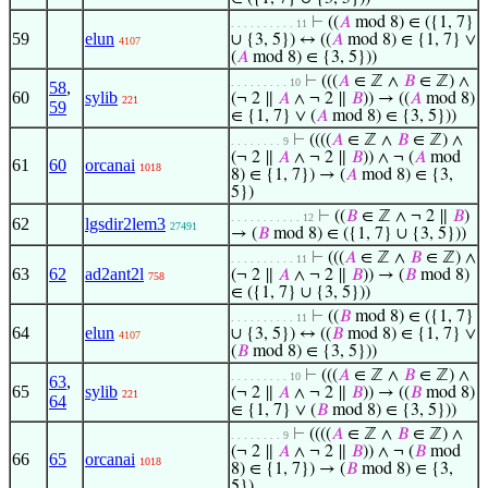
⊢
((
𝐴
mod 8) ∈ ({1, 7}
. . . . . . . . . . 11
59
elun
∪ {3, 5}) ↔ ((
𝐴
mod 8) ∈ {1, 7} ∨
4107
(
𝐴
mod 8) ∈ {3, 5}))
⊢
(((
𝐴
∈ ℤ ∧
𝐵
∈ ℤ) ∧
. . . . . . . . . 10
58
,
60
sylib
(¬ 2 ∥
𝐴
∧ ¬ 2 ∥
𝐵
)) → ((
𝐴
mod 8)
221
59
∈ {1, 7} ∨ (
𝐴
mod 8) ∈ {3, 5}))
⊢
((((
𝐴
∈ ℤ ∧
𝐵
∈ ℤ) ∧
. . . . . . . . 9
(¬ 2 ∥
𝐴
∧ ¬ 2 ∥
𝐵
)) ∧ ¬ (
𝐴
mod
61
60
orcanai
1018
8) ∈ {1, 7}) → (
𝐴
mod 8) ∈ {3,
5})
⊢
((
𝐵
∈ ℤ ∧ ¬ 2 ∥
𝐵
)
. . . . . . . . . . . 12
62
lgsdir2lem3
27491
→ (
𝐵
mod 8) ∈ ({1, 7} ∪ {3, 5}))
⊢
(((
𝐴
∈ ℤ ∧
𝐵
∈ ℤ) ∧
. . . . . . . . . . 11
63
62
ad2ant2l
(¬ 2 ∥
𝐴
∧ ¬ 2 ∥
𝐵
)) → (
𝐵
mod 8)
758
∈ ({1, 7} ∪ {3, 5}))
⊢
((
𝐵
mod 8) ∈ ({1, 7}
. . . . . . . . . . 11
64
elun
∪ {3, 5}) ↔ ((
𝐵
mod 8) ∈ {1, 7} ∨
4107
(
𝐵
mod 8) ∈ {3, 5}))
⊢
(((
𝐴
∈ ℤ ∧
𝐵
∈ ℤ) ∧
. . . . . . . . . 10
63
,
65
sylib
(¬ 2 ∥
𝐴
∧ ¬ 2 ∥
𝐵
)) → ((
𝐵
mod 8)
221
64
∈ {1, 7} ∨ (
𝐵
mod 8) ∈ {3, 5}))
⊢
((((
𝐴
∈ ℤ ∧
𝐵
∈ ℤ) ∧
. . . . . . . . 9
(¬ 2 ∥
𝐴
∧ ¬ 2 ∥
𝐵
)) ∧ ¬ (
𝐵
mod
66
65
orcanai
1018
8) ∈ {1, 7}) → (
𝐵
mod 8) ∈ {3,
5})