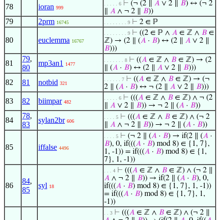
⊢
(¬ (2 ∥
𝐴
∨ 2 ∥
𝐵
) ↔ (¬ 2
. . . . . 6
78
ioran
999
∥
𝐴
∧ ¬ 2 ∥
𝐵
))
79
2prm
⊢
2 ∈ ℙ
16745
. . . . . . . . 9
⊢
((2 ∈ ℙ ∧
𝐴
∈ ℤ ∧
𝐵
∈
. . . . . . . . 9
80
euclemma
ℤ) → (2 ∥ (
𝐴
·
𝐵
) ↔ (2 ∥
𝐴
∨ 2 ∥
16767
𝐵
)))
79
,
⊢
((
𝐴
∈ ℤ ∧
𝐵
∈ ℤ) → (2
. . . . . . . 8
81
mp3an1
1477
80
∥ (
𝐴
·
𝐵
) ↔ (2 ∥
𝐴
∨ 2 ∥
𝐵
)))
⊢
((
𝐴
∈ ℤ ∧
𝐵
∈ ℤ) → (¬
. . . . . . 7
82
81
notbid
321
2 ∥ (
𝐴
·
𝐵
) ↔ ¬ (2 ∥
𝐴
∨ 2 ∥
𝐵
)))
⊢
(((
𝐴
∈ ℤ ∧
𝐵
∈ ℤ) ∧ ¬ (2
. . . . . 6
83
82
biimpar
482
∥
𝐴
∨ 2 ∥
𝐵
)) → ¬ 2 ∥ (
𝐴
·
𝐵
))
78
,
⊢
(((
𝐴
∈ ℤ ∧
𝐵
∈ ℤ) ∧ (¬ 2
. . . . 5
84
sylan2br
606
83
∥
𝐴
∧ ¬ 2 ∥
𝐵
)) → ¬ 2 ∥ (
𝐴
·
𝐵
))
⊢
(¬ 2 ∥ (
𝐴
·
𝐵
) → if(2 ∥ (
𝐴
·
. . . . 5
𝐵
), 0, if(((
𝐴
·
𝐵
) mod 8) ∈ {1, 7},
85
iffalse
4496
1, -1)) = if(((
𝐴
·
𝐵
) mod 8) ∈ {1,
7}, 1, -1))
⊢
(((
𝐴
∈ ℤ ∧
𝐵
∈ ℤ) ∧ (¬ 2 ∥
. . . 4
𝐴
∧ ¬ 2 ∥
𝐵
)) → if(2 ∥ (
𝐴
·
𝐵
), 0,
84
,
86
syl
if(((
𝐴
·
𝐵
) mod 8) ∈ {1, 7}, 1, -1))
18
85
= if(((
𝐴
·
𝐵
) mod 8) ∈ {1, 7}, 1,
-1))
⊢
(((
𝐴
∈ ℤ ∧
𝐵
∈ ℤ) ∧ (¬ 2 ∥
. . 3