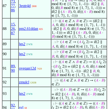
𝐴
∧ ¬ 2 ∥
𝐵
)) → (if(2 ∥
𝐴
, 0, if((
𝐴
73
,
mod 8) ∈ {1, 7}, 1, -1)) · if(2 ∥
𝐵
,
87
77
,
3eqtr4d
2808
0, if((
𝐵
mod 8) ∈ {1, 7}, 1, -1))) =
86
if(2 ∥ (
𝐴
·
𝐵
), 0, if(((
𝐴
·
𝐵
) mod 8)
∈ {1, 7}, 1, -1)))
⊢
((
𝐴
∈ ℤ ∧
𝐵
∈ ℤ) → (if(2 ∥
. 2
15
,
𝐴
, 0, if((
𝐴
mod 8) ∈ {1, 7}, 1, -1))
88
26
,
pm2.61ddan
· if(2 ∥
𝐵
, 0, if((
𝐵
mod 8) ∈ {1, 7},
825
87
1, -1))) = if(2 ∥ (
𝐴
·
𝐵
), 0, if(((
𝐴
·
𝐵
) mod 8) ∈ {1, 7}, 1, -1)))
⊢
(
𝐴
∈ ℤ → (
𝐴
/
2) = if(2 ∥
. . 3
L
89
lgs2
27478
𝐴
, 0, if((
𝐴
mod 8) ∈ {1, 7}, 1, -1)))
⊢
(
𝐵
∈ ℤ → (
𝐵
/
2) = if(2 ∥
. . 3
L
90
lgs2
27478
𝐵
, 0, if((
𝐵
mod 8) ∈ {1, 7}, 1, -1)))
⊢
((
𝐴
∈ ℤ ∧
𝐵
∈ ℤ) → ((
𝐴
/
2)
. 2
L
89
,
· (
𝐵
/
2)) = (if(2 ∥
𝐴
, 0, if((
𝐴
mod
91
oveqan12d
L
7429
90
8) ∈ {1, 7}, 1, -1)) · if(2 ∥
𝐵
, 0,
if((
𝐵
mod 8) ∈ {1, 7}, 1, -1))))
⊢
((
𝐴
∈ ℤ ∧
𝐵
∈ ℤ) → (
𝐴
·
𝐵
)
. . 3
92
zmulcl
12638
∈ ℤ)
⊢
((
𝐴
·
𝐵
) ∈ ℤ → ((
𝐴
·
𝐵
) /
2)
. . 3
L
93
lgs2
= if(2 ∥ (
𝐴
·
𝐵
), 0, if(((
𝐴
·
𝐵
) mod
27478
8) ∈ {1, 7}, 1, -1)))
⊢
((
𝐴
∈ ℤ ∧
𝐵
∈ ℤ) → ((
𝐴
·
𝐵
)
. 2
92
,
94
syl
/
2) = if(2 ∥ (
𝐴
·
𝐵
), 0, if(((
𝐴
·
𝐵
)
18
L