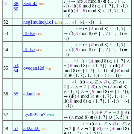
7}) → (if((
𝐴
mod 8) ∈ {1, 7}, 1,
51
38
,
3eqtr4a
2824
-1) · if((
𝐵
mod 8) ∈ {1, 7}, 1, -1))
50
= if(((
𝐴
·
𝐵
) mod 8) ∈ {1, 7}, 1,
-1))
52
neg1mulneg1e1
⊢
(-1 · -1) = 1
12451
. . . . . 6
⊢
(¬ (
𝐴
mod 8) ∈ {1, 7}
. . . . . . . 8
53
iffalse
→ if((
𝐴
mod 8) ∈ {1, 7}, 1, -1) =
4496
-1)
⊢
(¬ (
𝐵
mod 8) ∈ {1, 7}
. . . . . . . 8
54
iffalse
→ if((
𝐵
mod 8) ∈ {1, 7}, 1, -1) =
4496
-1)
⊢
((¬ (
𝐴
mod 8) ∈ {1, 7} ∧
. . . . . . 7
53
,
¬ (
𝐵
mod 8) ∈ {1, 7}) → (if((
𝐴
55
oveqan12d
7429
54
mod 8) ∈ {1, 7}, 1, -1) · if((
𝐵
mod
8) ∈ {1, 7}, 1, -1)) = (-1 · -1))
⊢
((((
𝐴
∈ ℤ ∧
𝐵
∈ ℤ) ∧ (¬
. . . . . 6
2 ∥
𝐴
∧ ¬ 2 ∥
𝐵
)) ∧ (¬ (
𝐴
mod 8)
∈ {1, 7} ∧ ¬ (
𝐵
mod 8) ∈ {1, 7}))
56
55
adantl
486
→ (if((
𝐴
mod 8) ∈ {1, 7}, 1, -1) ·
if((
𝐵
mod 8) ∈ {1, 7}, 1, -1)) = (-1
· -1))
⊢
((
𝐴
∈ ℤ ∧ ¬ 2 ∥
𝐴
)
. . . . . . . . . . . 12
57
lgsdir2lem3
27491
→ (
𝐴
mod 8) ∈ ({1, 7} ∪ {3, 5}))
⊢
(((
𝐴
∈ ℤ ∧
𝐵
∈ ℤ) ∧
. . . . . . . . . . 11
58
57
ad2ant2r
(¬ 2 ∥
𝐴
∧ ¬ 2 ∥
𝐵
)) → (
𝐴
mod 8)
759
∈ ({1, 7} ∪ {3, 5}))