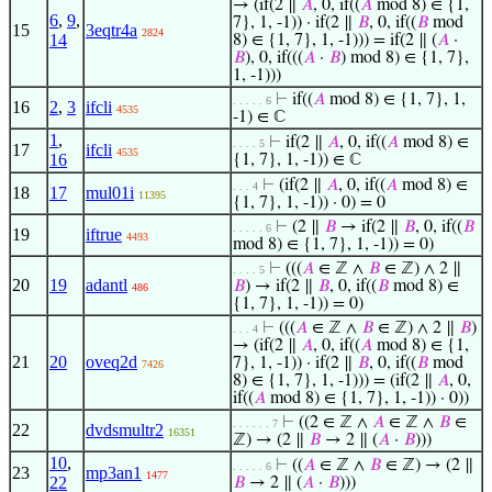
→ (if(2 ∥
𝐴
, 0, if((
𝐴
mod 8) ∈ {1,
6
,
9
,
7}, 1, -1)) · if(2 ∥
𝐵
, 0, if((
𝐵
mod
15
3eqtr4a
2824
14
8) ∈ {1, 7}, 1, -1))) = if(2 ∥ (
𝐴
·
𝐵
), 0, if(((
𝐴
·
𝐵
) mod 8) ∈ {1, 7},
1, -1)))
⊢
if((
𝐴
mod 8) ∈ {1, 7}, 1,
. . . . . 6
16
2
,
3
ifcli
4535
-1) ∈ ℂ
1
,
⊢
if(2 ∥
𝐴
, 0, if((
𝐴
mod 8) ∈
. . . . 5
17
ifcli
4535
16
{1, 7}, 1, -1)) ∈ ℂ
⊢
(if(2 ∥
𝐴
, 0, if((
𝐴
mod 8) ∈
. . . 4
18
17
mul01i
11395
{1, 7}, 1, -1)) · 0) = 0
⊢
(2 ∥
𝐵
→ if(2 ∥
𝐵
, 0, if((
𝐵
. . . . . 6
19
iftrue
4493
mod 8) ∈ {1, 7}, 1, -1)) = 0)
⊢
(((
𝐴
∈ ℤ ∧
𝐵
∈ ℤ) ∧ 2 ∥
. . . . 5
20
19
adantl
𝐵
) → if(2 ∥
𝐵
, 0, if((
𝐵
mod 8) ∈
486
{1, 7}, 1, -1)) = 0)
⊢
(((
𝐴
∈ ℤ ∧
𝐵
∈ ℤ) ∧ 2 ∥
𝐵
)
. . . 4
→ (if(2 ∥
𝐴
, 0, if((
𝐴
mod 8) ∈ {1,
21
20
oveq2d
7}, 1, -1)) · if(2 ∥
𝐵
, 0, if((
𝐵
mod
7426
8) ∈ {1, 7}, 1, -1))) = (if(2 ∥
𝐴
, 0,
if((
𝐴
mod 8) ∈ {1, 7}, 1, -1)) · 0))
⊢
((2 ∈ ℤ ∧
𝐴
∈ ℤ ∧
𝐵
∈
. . . . . . 7
22
dvdsmultr2
16351
ℤ) → (2 ∥
𝐵
→ 2 ∥ (
𝐴
·
𝐵
)))
10
,
⊢
((
𝐴
∈ ℤ ∧
𝐵
∈ ℤ) → (2 ∥
. . . . . 6
23
mp3an1
1477
22
𝐵
→ 2 ∥ (
𝐴
·
𝐵
)))