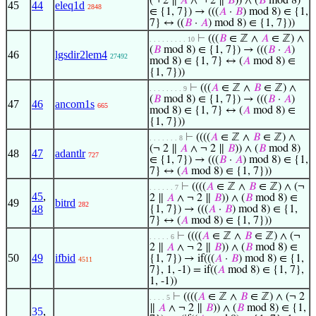
(¬ 2 ∥
𝐴
∧ ¬ 2 ∥
𝐵
)) ∧ (
𝐵
mod 8)
45
44
eleq1d
2848
∈ {1, 7}) → (((
𝐴
·
𝐵
) mod 8) ∈ {1,
7} ↔ ((
𝐵
·
𝐴
) mod 8) ∈ {1, 7}))
⊢
(((
𝐵
∈ ℤ ∧
𝐴
∈ ℤ) ∧
. . . . . . . . . 10
(
𝐵
mod 8) ∈ {1, 7}) → (((
𝐵
·
𝐴
)
46
lgsdir2lem4
27492
mod 8) ∈ {1, 7} ↔ (
𝐴
mod 8) ∈
{1, 7}))
⊢
(((
𝐴
∈ ℤ ∧
𝐵
∈ ℤ) ∧
. . . . . . . . 9
(
𝐵
mod 8) ∈ {1, 7}) → (((
𝐵
·
𝐴
)
47
46
ancom1s
665
mod 8) ∈ {1, 7} ↔ (
𝐴
mod 8) ∈
{1, 7}))
⊢
((((
𝐴
∈ ℤ ∧
𝐵
∈ ℤ) ∧
. . . . . . . 8
(¬ 2 ∥
𝐴
∧ ¬ 2 ∥
𝐵
)) ∧ (
𝐵
mod 8)
48
47
adantlr
727
∈ {1, 7}) → (((
𝐵
·
𝐴
) mod 8) ∈ {1,
7} ↔ (
𝐴
mod 8) ∈ {1, 7}))
⊢
((((
𝐴
∈ ℤ ∧
𝐵
∈ ℤ) ∧ (¬
. . . . . . 7
45
,
2 ∥
𝐴
∧ ¬ 2 ∥
𝐵
)) ∧ (
𝐵
mod 8) ∈
49
bitrd
282
48
{1, 7}) → (((
𝐴
·
𝐵
) mod 8) ∈ {1,
7} ↔ (
𝐴
mod 8) ∈ {1, 7}))
⊢
((((
𝐴
∈ ℤ ∧
𝐵
∈ ℤ) ∧ (¬
. . . . . 6
2 ∥
𝐴
∧ ¬ 2 ∥
𝐵
)) ∧ (
𝐵
mod 8) ∈
50
49
ifbid
{1, 7}) → if(((
𝐴
·
𝐵
) mod 8) ∈ {1,
4511
7}, 1, -1) = if((
𝐴
mod 8) ∈ {1, 7},
1, -1))
⊢
((((
𝐴
∈ ℤ ∧
𝐵
∈ ℤ) ∧ (¬ 2
. . . . 5
∥
𝐴
∧ ¬ 2 ∥
𝐵
)) ∧ (
𝐵
mod 8) ∈ {1,
35
,