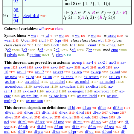
93
mod 8) ∈ {1, 7}, 1, -1)))
88
,
⊢
((
𝐴
∈ ℤ ∧
𝐵
∈ ℤ) → ((
𝐴
·
𝐵
)
1
95
91
,
3eqtr4rd
2809
/
2) = ((
𝐴
/
2) · (
𝐵
/
2)))
L
L
L
94
Colors of variables:
wff
setvar
class
Syntax hints:
wn
wi
wb
wa
wo
wceq
¬
→
↔
∧
∨
=
∈
3
4
209
400
860
1570
wcel
cun
cif
cpr
class class class
wbr
(
class
∪
if
{
2143
3903
4487
4591
5109
class class
)
co
cc
cc0
c1
cmul
cneg
ℂ
0
1
·
-
7410
11093
11095
11096
11100
11437
c2
c3
c5
c7
c8
cz
cmo
2
3
5
7
8
ℤ
mod
12290
12291
12293
12295
12296
12586
13898
cdvds
cprime
clgs
∥
ℙ
/
16305
16724
27458
L
This theorem was proved from axioms:
ax-mp
ax-1
ax-2
ax-3
ax-
5
6
7
8
gen
ax-4
ax-5
ax-6
ax-7
ax-8
ax-9
ax-
1825
1839
1940
1997
2038
2145
2153
10
ax-11
ax-12
ax-ext
ax-rep
ax-sep
ax-nul
2176
2192
2213
2735
5238
5257
5269
ax-pow
ax-pr
ax-un
ax-cnex
ax-resscn
ax-1cn
5336
5404
7732
11151
11152
11153
ax-icn
ax-addcl
ax-addrcl
ax-mulcl
ax-mulrcl
11154
11155
11156
11157
11158
ax-mulcom
ax-addass
ax-mulass
ax-distr
ax-
11159
11160
11161
11162
i2m1
ax-1ne0
ax-1rid
ax-rnegex
ax-rrecex
ax-
11163
11164
11165
11166
11167
cnre
ax-pre-lttri
ax-pre-lttrn
ax-pre-ltadd
ax-pre-
11168
11169
11170
11171
mulgt0
ax-pre-sup
11172
11173
This theorem depends on definitions:
df-bi
df-an
df-or
df-3or
210
401
861
1104
df-3an
df-tru
df-fal
df-ex
df-nf
df-sb
df-mo
1105
1573
1583
1810
1814
2097
2567
df-eu
df-clab
df-cleq
df-clel
df-nfc
df-ne
df-
2597
2742
2755
2838
2912
2959
nel
df-ral
df-rex
df-rmo
df-reu
df-rab
df-v
df-
3065
3080
3090
3369
3370
3417
3457
sbc
df-csb
df-dif
df-un
df-in
df-ss
df-pss
df-
3745
3854
3908
3910
3912
3922
3925
nul
df-if
df-pw
df-sn
df-pr
df-op
df-uni
df-
4287
4488
4564
4590
4592
4596
4873