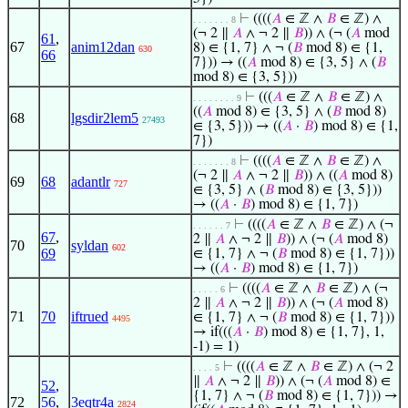
⊢
((((
𝐴
∈ ℤ ∧
𝐵
∈ ℤ) ∧
. . . . . . . 8
(¬ 2 ∥
𝐴
∧ ¬ 2 ∥
𝐵
)) ∧ (¬ (
𝐴
mod
61
,
67
anim12dan
8) ∈ {1, 7} ∧ ¬ (
𝐵
mod 8) ∈ {1,
630
66
7})) → ((
𝐴
mod 8) ∈ {3, 5} ∧ (
𝐵
mod 8) ∈ {3, 5}))
⊢
(((
𝐴
∈ ℤ ∧
𝐵
∈ ℤ) ∧
. . . . . . . . 9
((
𝐴
mod 8) ∈ {3, 5} ∧ (
𝐵
mod 8)
68
lgsdir2lem5
27493
∈ {3, 5})) → ((
𝐴
·
𝐵
) mod 8) ∈ {1,
7})
⊢
((((
𝐴
∈ ℤ ∧
𝐵
∈ ℤ) ∧
. . . . . . . 8
(¬ 2 ∥
𝐴
∧ ¬ 2 ∥
𝐵
)) ∧ ((
𝐴
mod 8)
69
68
adantlr
727
∈ {3, 5} ∧ (
𝐵
mod 8) ∈ {3, 5}))
→ ((
𝐴
·
𝐵
) mod 8) ∈ {1, 7})
⊢
((((
𝐴
∈ ℤ ∧
𝐵
∈ ℤ) ∧ (¬
. . . . . . 7
67
,
2 ∥
𝐴
∧ ¬ 2 ∥
𝐵
)) ∧ (¬ (
𝐴
mod 8)
70
syldan
602
69
∈ {1, 7} ∧ ¬ (
𝐵
mod 8) ∈ {1, 7}))
→ ((
𝐴
·
𝐵
) mod 8) ∈ {1, 7})
⊢
((((
𝐴
∈ ℤ ∧
𝐵
∈ ℤ) ∧ (¬
. . . . . 6
2 ∥
𝐴
∧ ¬ 2 ∥
𝐵
)) ∧ (¬ (
𝐴
mod 8)
71
70
iftrued
∈ {1, 7} ∧ ¬ (
𝐵
mod 8) ∈ {1, 7}))
4495
→ if(((
𝐴
·
𝐵
) mod 8) ∈ {1, 7}, 1,
-1) = 1)
⊢
((((
𝐴
∈ ℤ ∧
𝐵
∈ ℤ) ∧ (¬ 2
. . . . 5
∥
𝐴
∧ ¬ 2 ∥
𝐵
)) ∧ (¬ (
𝐴
mod 8) ∈
52
,
{1, 7} ∧ ¬ (
𝐵
mod 8) ∈ {1, 7})) →
72
56
,
3eqtr4a
2824