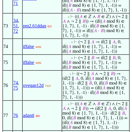
(if((
𝐴
mod 8) ∈ {1, 7}, 1, -1) ·
71
if((
𝐵
mod 8) ∈ {1, 7}, 1, -1)) =
if(((
𝐴
·
𝐵
) mod 8) ∈ {1, 7}, 1, -1))
⊢
(((
𝐴
∈ ℤ ∧
𝐵
∈ ℤ) ∧ (¬ 2 ∥
. . . 4
34
,
𝐴
∧ ¬ 2 ∥
𝐵
)) → (if((
𝐴
mod 8) ∈
73
51
,
pm2.61ddan
{1, 7}, 1, -1) · if((
𝐵
mod 8) ∈ {1,
825
72
7}, 1, -1)) = if(((
𝐴
·
𝐵
) mod 8) ∈
{1, 7}, 1, -1))
⊢
(¬ 2 ∥
𝐴
→ if(2 ∥
𝐴
, 0,
. . . . . 6
74
iffalse
if((
𝐴
mod 8) ∈ {1, 7}, 1, -1)) =
4496
if((
𝐴
mod 8) ∈ {1, 7}, 1, -1))
⊢
(¬ 2 ∥
𝐵
→ if(2 ∥
𝐵
, 0,
. . . . . 6
75
iffalse
if((
𝐵
mod 8) ∈ {1, 7}, 1, -1)) =
4496
if((
𝐵
mod 8) ∈ {1, 7}, 1, -1))
⊢
((¬ 2 ∥
𝐴
∧ ¬ 2 ∥
𝐵
) →
. . . . 5
(if(2 ∥
𝐴
, 0, if((
𝐴
mod 8) ∈ {1, 7},
74
,
1, -1)) · if(2 ∥
𝐵
, 0, if((
𝐵
mod 8) ∈
76
oveqan12d
7429
75
{1, 7}, 1, -1))) = (if((
𝐴
mod 8) ∈
{1, 7}, 1, -1) · if((
𝐵
mod 8) ∈ {1,
7}, 1, -1)))
⊢
(((
𝐴
∈ ℤ ∧
𝐵
∈ ℤ) ∧ (¬ 2 ∥
. . . 4
𝐴
∧ ¬ 2 ∥
𝐵
)) → (if(2 ∥
𝐴
, 0, if((
𝐴
mod 8) ∈ {1, 7}, 1, -1)) · if(2 ∥
𝐵
,
77
76
adantl
486
0, if((
𝐵
mod 8) ∈ {1, 7}, 1, -1))) =
(if((
𝐴
mod 8) ∈ {1, 7}, 1, -1) ·
if((
𝐵
mod 8) ∈ {1, 7}, 1, -1)))