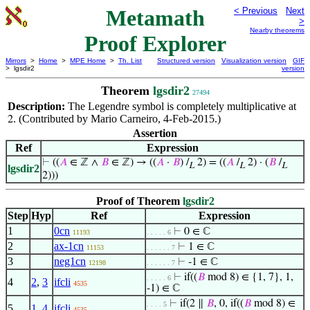
Metamath
< Previous
Next
>
Nearby theorems
Proof Explorer
Mirrors
>
Home
>
MPE Home
>
Th. List
Structured version
Visualization version
GIF
> lgsdir2
version
Theorem
lgsdir2
27494
Description:
The Legendre symbol is completely multiplicative at
. (Contributed by Mario Carneiro, 4-Feb-2015.)
2
Assertion
Ref
Expression
⊢
((
𝐴
∈ ℤ ∧
𝐵
∈ ℤ) → ((
𝐴
·
𝐵
) /
2) = ((
𝐴
/
2) · (
𝐵
/
L
L
L
lgsdir2
2)))
Proof of Theorem
lgsdir2
Step
Hyp
Ref
Expression
1
0cn
⊢
0 ∈ ℂ
11193
. . . . . 6
2
ax-1cn
⊢
1 ∈ ℂ
11153
. . . . . . 7
3
neg1cn
⊢
-1 ∈ ℂ
12198
. . . . . . 7
⊢
if((
𝐵
mod 8) ∈ {1, 7}, 1,
. . . . . 6
4
2
,
3
ifcli
4535
-1) ∈ ℂ
⊢
if(2 ∥
𝐵
, 0, if((
𝐵
mod 8) ∈
. . . . 5
5
1
,
4
ifcli
4535