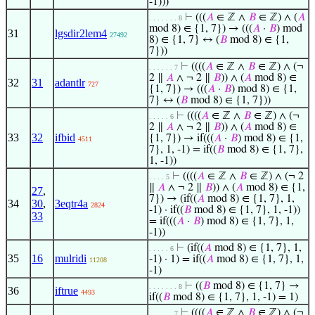
-1)))
⊢
(((
𝐴
∈ ℤ ∧
𝐵
∈ ℤ) ∧ (
𝐴
. . . . . . . 8
mod 8) ∈ {1, 7}) → (((
𝐴
·
𝐵
) mod
31
lgsdir2lem4
27492
8) ∈ {1, 7} ↔ (
𝐵
mod 8) ∈ {1,
7}))
⊢
((((
𝐴
∈ ℤ ∧
𝐵
∈ ℤ) ∧ (¬
. . . . . . 7
2 ∥
𝐴
∧ ¬ 2 ∥
𝐵
)) ∧ (
𝐴
mod 8) ∈
32
31
adantlr
727
{1, 7}) → (((
𝐴
·
𝐵
) mod 8) ∈ {1,
7} ↔ (
𝐵
mod 8) ∈ {1, 7}))
⊢
((((
𝐴
∈ ℤ ∧
𝐵
∈ ℤ) ∧ (¬
. . . . . 6
2 ∥
𝐴
∧ ¬ 2 ∥
𝐵
)) ∧ (
𝐴
mod 8) ∈
33
32
ifbid
{1, 7}) → if(((
𝐴
·
𝐵
) mod 8) ∈ {1,
4511
7}, 1, -1) = if((
𝐵
mod 8) ∈ {1, 7},
1, -1))
⊢
((((
𝐴
∈ ℤ ∧
𝐵
∈ ℤ) ∧ (¬ 2
. . . . 5
∥
𝐴
∧ ¬ 2 ∥
𝐵
)) ∧ (
𝐴
mod 8) ∈ {1,
27
,
7}) → (if((
𝐴
mod 8) ∈ {1, 7}, 1,
34
30
,
3eqtr4a
2824
-1) · if((
𝐵
mod 8) ∈ {1, 7}, 1, -1))
33
= if(((
𝐴
·
𝐵
) mod 8) ∈ {1, 7}, 1,
-1))
⊢
(if((
𝐴
mod 8) ∈ {1, 7}, 1,
. . . . . 6
35
16
mulridi
-1) · 1) = if((
𝐴
mod 8) ∈ {1, 7}, 1,
11208
-1)
⊢
((
𝐵
mod 8) ∈ {1, 7} →
. . . . . . . 8
36
iftrue
4493
if((
𝐵
mod 8) ∈ {1, 7}, 1, -1) = 1)
⊢
((((
𝐴
∈ ℤ ∧
𝐵
∈ ℤ) ∧ (¬
. . . . . . 7