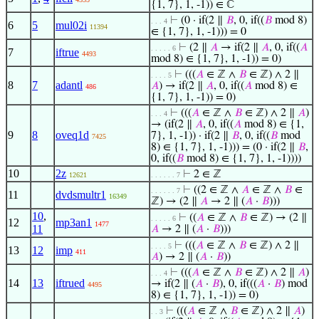
{1, 7}, 1, -1)) ∈ ℂ
⊢
(0 · if(2 ∥
𝐵
, 0, if((
𝐵
mod 8)
. . . 4
6
5
mul02i
11394
∈ {1, 7}, 1, -1))) = 0
⊢
(2 ∥
𝐴
→ if(2 ∥
𝐴
, 0, if((
𝐴
. . . . . 6
7
iftrue
4493
mod 8) ∈ {1, 7}, 1, -1)) = 0)
⊢
(((
𝐴
∈ ℤ ∧
𝐵
∈ ℤ) ∧ 2 ∥
. . . . 5
8
7
adantl
𝐴
) → if(2 ∥
𝐴
, 0, if((
𝐴
mod 8) ∈
486
{1, 7}, 1, -1)) = 0)
⊢
(((
𝐴
∈ ℤ ∧
𝐵
∈ ℤ) ∧ 2 ∥
𝐴
)
. . . 4
→ (if(2 ∥
𝐴
, 0, if((
𝐴
mod 8) ∈ {1,
9
8
oveq1d
7}, 1, -1)) · if(2 ∥
𝐵
, 0, if((
𝐵
mod
7425
8) ∈ {1, 7}, 1, -1))) = (0 · if(2 ∥
𝐵
,
0, if((
𝐵
mod 8) ∈ {1, 7}, 1, -1))))
10
2z
⊢
2 ∈ ℤ
12621
. . . . . . 7
⊢
((2 ∈ ℤ ∧
𝐴
∈ ℤ ∧
𝐵
∈
. . . . . . 7
11
dvdsmultr1
16349
ℤ) → (2 ∥
𝐴
→ 2 ∥ (
𝐴
·
𝐵
)))
10
,
⊢
((
𝐴
∈ ℤ ∧
𝐵
∈ ℤ) → (2 ∥
. . . . . 6
12
mp3an1
1477
11
𝐴
→ 2 ∥ (
𝐴
·
𝐵
)))
⊢
(((
𝐴
∈ ℤ ∧
𝐵
∈ ℤ) ∧ 2 ∥
. . . . 5
13
12
imp
411
𝐴
) → 2 ∥ (
𝐴
·
𝐵
))
⊢
(((
𝐴
∈ ℤ ∧
𝐵
∈ ℤ) ∧ 2 ∥
𝐴
)
. . . 4
14
13
iftrued
→ if(2 ∥ (
𝐴
·
𝐵
), 0, if(((
𝐴
·
𝐵
) mod
4495
8) ∈ {1, 7}, 1, -1)) = 0)
⊢
(((
𝐴
∈ ℤ ∧
𝐵
∈ ℤ) ∧ 2 ∥
𝐴
)
. . 3