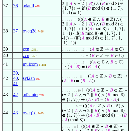
2 ∥
𝐴
∧ ¬ 2 ∥
𝐵
)) ∧ (
𝐵
mod 8) ∈
37
36
adantl
486
{1, 7}) → if((
𝐵
mod 8) ∈ {1, 7},
1, -1) = 1)
⊢
((((
𝐴
∈ ℤ ∧
𝐵
∈ ℤ) ∧ (¬
. . . . . 6
2 ∥
𝐴
∧ ¬ 2 ∥
𝐵
)) ∧ (
𝐵
mod 8) ∈
{1, 7}) → (if((
𝐴
mod 8) ∈ {1, 7},
38
37
oveq2d
7426
1, -1) · if((
𝐵
mod 8) ∈ {1, 7}, 1,
-1)) = (if((
𝐴
mod 8) ∈ {1, 7}, 1,
-1) · 1))
39
zcn
⊢
(
𝐴
∈ ℤ →
𝐴
∈ ℂ)
12591
. . . . . . . . . . . 12
40
zcn
⊢
(
𝐵
∈ ℤ →
𝐵
∈ ℂ)
12591
. . . . . . . . . . . 12
⊢
((
𝐴
∈ ℂ ∧
𝐵
∈ ℂ)
. . . . . . . . . . . 12
41
mulcom
11181
→ (
𝐴
·
𝐵
) = (
𝐵
·
𝐴
))
39
,
⊢
((
𝐴
∈ ℤ ∧
𝐵
∈ ℤ) →
. . . . . . . . . . 11
42
40
,
syl2an
607
(
𝐴
·
𝐵
) = (
𝐵
·
𝐴
))
41
⊢
((((
𝐴
∈ ℤ ∧
𝐵
∈ ℤ) ∧
. . . . . . . . . 10
43
42
ad2antrr
(¬ 2 ∥
𝐴
∧ ¬ 2 ∥
𝐵
)) ∧ (
𝐵
mod 8)
738
∈ {1, 7}) → (
𝐴
·
𝐵
) = (
𝐵
·
𝐴
))
⊢
((((
𝐴
∈ ℤ ∧
𝐵
∈ ℤ) ∧
. . . . . . . . 9
(¬ 2 ∥
𝐴
∧ ¬ 2 ∥
𝐵
)) ∧ (
𝐵
mod 8)
44
43
oveq1d
7425
∈ {1, 7}) → ((
𝐴
·
𝐵
) mod 8) = ((
𝐵
·
𝐴
) mod 8))
⊢
((((
𝐴
∈ ℤ ∧
𝐵
∈ ℤ) ∧
. . . . . . . 8