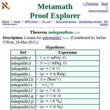
Metamath
< Previous
Next
>
Nearby theorems
Proof Explorer
Mirrors
>
Home
>
MPE Home
>
Th. List
>
Structured version
Visualization version
GIF
mdegmullem
version
Theorem
mdegmullem
26244
Description:
Lemma for
mdegmulle2
. (Contributed by Stefan
26245
O'Rear, 26-Mar-2015.)
Hypotheses
Ref
Expression
mdegaddle.y
⊢
𝑌
= (
𝐼
mPoly
𝑅
)
mdegaddle.d
⊢
𝐷
= (
𝐼
mDeg
𝑅
)
mdegaddle.i
⊢
(
𝜑
→
𝐼
∈
𝑉
)
mdegaddle.r
⊢
(
𝜑
→
𝑅
∈ Ring)
mdegmulle2.b
⊢
𝐵
= (Base‘
𝑌
)
mdegmulle2.t
⊢
·
= (.
‘
𝑌
)
r
mdegmulle2.f
⊢
(
𝜑
→
𝐹
∈
𝐵
)
mdegmulle2.g
⊢
(
𝜑
→
𝐺
∈
𝐵
)
mdegmulle2.j1
⊢
(
𝜑
→
𝐽
∈ ℕ
)
0
mdegmulle2.k1
⊢
(
𝜑
→
𝐾
∈ ℕ
)
0