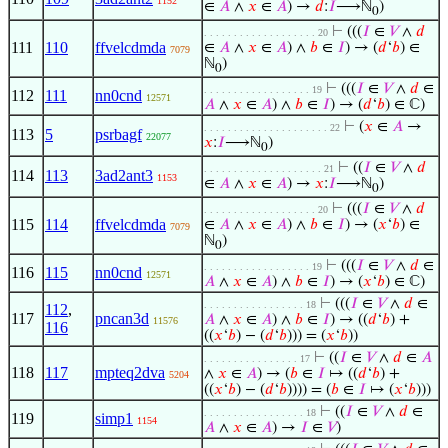
1152
∈
𝐴
∧
𝑥
∈
𝐴
) →
𝑑
:
𝐼
⟶ℕ
)
0
⊢
(((
𝐼
∈
𝑉
∧
𝑑
. . . . . . . . . . . . . . . . . . . 20
111
110
ffvelcdmda
∈
𝐴
∧
𝑥
∈
𝐴
) ∧
𝑏
∈
𝐼
) → (
𝑑
‘
𝑏
) ∈
7079
ℕ
)
0
⊢
(((
𝐼
∈
𝑉
∧
𝑑
∈
. . . . . . . . . . . . . . . . . . 19
112
111
nn0cnd
12571
𝐴
∧
𝑥
∈
𝐴
) ∧
𝑏
∈
𝐼
) → (
𝑑
‘
𝑏
) ∈ ℂ)
⊢
(
𝑥
∈
𝐴
→
. . . . . . . . . . . . . . . . . . . . . 22
113
5
psrbagf
22077
𝑥
:
𝐼
⟶ℕ
)
0
⊢
((
𝐼
∈
𝑉
∧
𝑑
. . . . . . . . . . . . . . . . . . . . 21
114
113
3ad2ant3
1153
∈
𝐴
∧
𝑥
∈
𝐴
) →
𝑥
:
𝐼
⟶ℕ
)
0
⊢
(((
𝐼
∈
𝑉
∧
𝑑
. . . . . . . . . . . . . . . . . . . 20
115
114
ffvelcdmda
∈
𝐴
∧
𝑥
∈
𝐴
) ∧
𝑏
∈
𝐼
) → (
𝑥
‘
𝑏
) ∈
7079
ℕ
)
0
⊢
(((
𝐼
∈
𝑉
∧
𝑑
∈
. . . . . . . . . . . . . . . . . . 19
116
115
nn0cnd
12571
𝐴
∧
𝑥
∈
𝐴
) ∧
𝑏
∈
𝐼
) → (
𝑥
‘
𝑏
) ∈ ℂ)
⊢
(((
𝐼
∈
𝑉
∧
𝑑
∈
. . . . . . . . . . . . . . . . . 18
112
,
117
pncan3d
𝐴
∧
𝑥
∈
𝐴
) ∧
𝑏
∈
𝐼
) → ((
𝑑
‘
𝑏
) +
11576
116
((
𝑥
‘
𝑏
) − (
𝑑
‘
𝑏
))) = (
𝑥
‘
𝑏
))
⊢
((
𝐼
∈
𝑉
∧
𝑑
∈
𝐴
. . . . . . . . . . . . . . . . 17
118
117
mpteq2dva
∧
𝑥
∈
𝐴
) → (
𝑏
∈
𝐼
↦ ((
𝑑
‘
𝑏
) +
5204
((
𝑥
‘
𝑏
) − (
𝑑
‘
𝑏
)))) = (
𝑏
∈
𝐼
↦ (
𝑥
‘
𝑏
)))
⊢
((
𝐼
∈
𝑉
∧
𝑑
∈
. . . . . . . . . . . . . . . . . 18
119
simp1
1154
𝐴
∧
𝑥
∈
𝐴
) →
𝐼
∈
𝑉
)