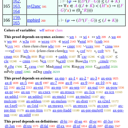
162
,
⊢
(
𝜑
→ ((
𝐷
‘(
𝐹
·
𝐺
)) ≤ (
𝐽
+
𝐾
)
. 2
165
163
,
syl2anc
↔ ∀
𝑥
∈
𝐴
((
𝐽
+
𝐾
) < (
𝐻
‘
𝑥
) → ((
𝐹
595
·
𝐺
)‘
𝑥
) = (0
‘
𝑅
))))
164
g
159
,
166
mpbird
⊢
(
𝜑
→ (
𝐷
‘(
𝐹
·
𝐺
)) ≤ (
𝐽
+
𝐾
))
260
1
165
Colors of variables:
wff
setvar
class
This proof depends on syntax axioms:
wn
wi
wb
wa
¬
→
↔
∧
3
4
209
400
wo
w3a
wceq
wcel
wral
crab
∨
∧
=
∈
∀
{
860
1103
1570
2143
3079
3416
◡
cvv
class class class
wbr
cmpt
ccnv
cima
V
↦
“
3455
5109
5192
5660
5664
wf
cfv
(
class class class
)
co
cof
cofr
⟶
‘
∘
∘
↑
6532
6536
7410
7672
7673
f
r
m
*
cmap
cfn
cr
caddc
cxr
clt
Fin
ℝ
+
ℝ
<
≤
8820
8939
11103
11107
11246
11247
cle
cmin
cn
cn0
cbs
cmulr
−
ℕ
ℕ
Base
.
11248
11445
12237
12508
17273
17315
0
r
c0g
cgsu
cmnd
crg
ccnfld
0
Σ
Mnd
Ring
ℂ
17496
17497
18796
20319
21531
g
g
fld
cmpl
cmdg
mPoly
mDeg
22065
26219
This proof depends on axioms:
ax-mp
ax-1
ax-2
ax-3
ax-gen
5
6
7
8
1825
ax-4
ax-5
ax-6
ax-7
ax-8
ax-9
ax-10
ax-
1839
1940
1997
2038
2145
2153
2176
11
ax-12
ax-ext
ax-rep
ax-sep
ax-nul
ax-pow
2192
2213
2735
5238
5257
5269
5336
ax-pr
ax-un
ax-cnex
ax-resscn
ax-1cn
ax-icn
5404
7732
11160
11161
11162
11163
ax-addcl
ax-addrcl
ax-mulcl
ax-mulrcl
ax-
11164
11165
11166
11167
mulcom
ax-addass
ax-mulass
ax-distr
ax-i2m1
11168
11169
11170
11171
11172
ax-1ne0
ax-1rid
ax-rnegex
ax-rrecex
ax-cnre
ax-
11173
11174
11175
11176
11177
pre-lttri
ax-pre-lttrn
ax-pre-ltadd
ax-pre-mulgt0
ax-pre-
11178
11179
11180
11181
sup
ax-addf
11182
11183
This proof depends on definitions:
df-bi
df-an
df-or
df-3or
210
401
861
1104
df-3an
df-tru
df-fal
df-ex
df-nf
df-sb
df-mo
1105
1573
1583
1810
1814
2097
2567