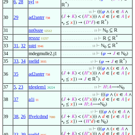
29
6
,
28
syl
18
*
ℝ
)
⊢
(((
𝜑
∧ (
𝑥
∈
𝐴
∧
. . . . . . . . . . . . . . . 16
(
𝐽
+
𝐾
) < (
𝐻
‘
𝑥
))) ∧
𝑑
∈ {
𝑒
∈
𝐴
∣
𝑒
30
29
ad2antrr
738
*
∘
≤
𝑥
}) → (
𝐷
‘
𝐹
) ∈ ℝ
)
r
31
nn0ssre
⊢
ℕ
⊆ ℝ
. . . . . . . . . . . . . . . . . . 19
12512
0
*
32
ressxr
⊢
ℝ ⊆ ℝ
11257
. . . . . . . . . . . . . . . . . . 19
*
33
31
,
32
sstri
⊢
ℕ
⊆ ℝ
. . . . . . . . . . . . . . . . . 18
3946
0
34
mdegmulle2.j1
⊢
(
𝜑
→
𝐽
∈ ℕ
)
. . . . . . . . . . . . . . . . . 18
0
*
35
33
,
34
sselid
⊢
(
𝜑
→
𝐽
∈ ℝ
)
3935
. . . . . . . . . . . . . . . . 17
⊢
(((
𝜑
∧ (
𝑥
∈
𝐴
∧
. . . . . . . . . . . . . . . 16
(
𝐽
+
𝐾
) < (
𝐻
‘
𝑥
))) ∧
𝑑
∈ {
𝑒
∈
𝐴
∣
𝑒
36
35
ad2antrr
738
*
∘
≤
𝑥
}) →
𝐽
∈ ℝ
)
r
37
5
,
23
tdeglem1
⊢
𝐻
:
𝐴
⟶ℕ
. . . . . . . . . . . . . . . . . . 19
26224
0
⊢
(((
𝜑
∧ (
𝑥
∈
𝐴
∧
. . . . . . . . . . . . . . . . . 18
38
37
a1i
(
𝐽
+
𝐾
) < (
𝐻
‘
𝑥
))) ∧
𝑑
∈ {
𝑒
∈
𝐴
∣
𝑒
11
∘
≤
𝑥
}) →
𝐻
:
𝐴
⟶ℕ
)
r
0
⊢
(((
𝜑
∧ (
𝑥
∈
𝐴
∧
. . . . . . . . . . . . . . . . 17
39
38
,
26
ffvelcdmd
(
𝐽
+
𝐾
) < (
𝐻
‘
𝑥
))) ∧
𝑑
∈ {
𝑒
∈
𝐴
∣
𝑒
7080
∘
≤
𝑥
}) → (
𝐻
‘
𝑑
) ∈ ℕ
)
r
0
⊢
(((
𝜑
∧ (
𝑥
∈
𝐴
∧
. . . . . . . . . . . . . . . 16
(
𝐽
+
𝐾
) < (
𝐻
‘
𝑥
))) ∧
𝑑
∈ {
𝑒
∈
𝐴
∣
𝑒
40
33
,
39
sselid