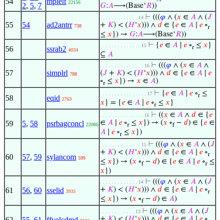
54
mplelf
22156
2
,
5
,
7
𝐺
:
𝐴
⟶(Base‘
𝑅
))
⊢
(((
𝜑
∧ (
𝑥
∈
𝐴
∧ (
𝐽
. . . . . . . . . . . . . 14
55
54
ad2antrr
+
𝐾
) < (
𝐻
‘
𝑥
))) ∧
𝑑
∈ {
𝑒
∈
𝐴
∣
𝑒
∘
738
r
≤
𝑥
}) →
𝐺
:
𝐴
⟶(Base‘
𝑅
))
⊢
{
𝑒
∈
𝐴
∣
𝑒
∘
≤
𝑥
}
. . . . . . . . . . . . . . 15
r
56
ssrab2
4034
⊆
𝐴
⊢
(((
𝜑
∧ (
𝑥
∈
𝐴
∧
. . . . . . . . . . . . . . . 16
57
simplrl
(
𝐽
+
𝐾
) < (
𝐻
‘
𝑥
))) ∧
𝑑
∈ {
𝑒
∈
𝐴
∣
𝑒
788
∘
≤
𝑥
}) →
𝑥
∈
𝐴
)
r
⊢
{
𝑒
∈
𝐴
∣
𝑒
∘
≤
. . . . . . . . . . . . . . . . 17
r
58
eqid
2763
𝑥
} = {
𝑒
∈
𝐴
∣
𝑒
∘
≤
𝑥
}
r
⊢
((
𝑥
∈
𝐴
∧
𝑑
∈ {
𝑒
. . . . . . . . . . . . . . . 16
∈
𝐴
∣
𝑒
∘
≤
𝑥
}) → (
𝑥
∘
−
𝑑
) ∈ {
𝑒
∈
59
5
,
58
psrbagconcl
22086
r
f
𝐴
∣
𝑒
∘
≤
𝑥
})
r
⊢
(((
𝜑
∧ (
𝑥
∈
𝐴
∧ (
𝐽
. . . . . . . . . . . . . . 15
+
𝐾
) < (
𝐻
‘
𝑥
))) ∧
𝑑
∈ {
𝑒
∈
𝐴
∣
𝑒
∘
r
60
57
,
59
sylancom
599
≤
𝑥
}) → (
𝑥
∘
−
𝑑
) ∈ {
𝑒
∈
𝐴
∣
𝑒
∘
≤
f
r
𝑥
})
⊢
(((
𝜑
∧ (
𝑥
∈
𝐴
∧ (
𝐽
. . . . . . . . . . . . . 14
+
𝐾
) < (
𝐻
‘
𝑥
))) ∧
𝑑
∈ {
𝑒
∈
𝐴
∣
𝑒
∘
61
56
,
60
sselid
3935
r
≤
𝑥
}) → (
𝑥
∘
−
𝑑
) ∈
𝐴
)
f
⊢
(((
𝜑
∧ (
𝑥
∈
𝐴
∧ (
𝐽
. . . . . . . . . . . . 13
+
𝐾
) < (
𝐻
‘
𝑥
))) ∧
𝑑
∈ {
𝑒
∈
𝐴
∣
𝑒
∘
62
55
,
61
ffvelcdmd