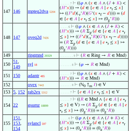
⊢
((
𝜑
∧ (
𝑥
∈
𝐴
∧ (
𝐽
+
𝐾
) <
. . . . . . 7
(
𝐻
‘
𝑥
))) → (
𝑑
∈ {
𝑒
∈
𝐴
∣
𝑒
∘
≤
𝑥
}
r
147
146
mpteq2dva
5204
↦ ((
𝐹
‘
𝑑
)(.
‘
𝑅
)(
𝐺
‘(
𝑥
∘
−
𝑑
)))) = (
𝑑
r
f
∈ {
𝑒
∈
𝐴
∣
𝑒
∘
≤
𝑥
} ↦ (0
‘
𝑅
)))
r
g
⊢
((
𝜑
∧ (
𝑥
∈
𝐴
∧ (
𝐽
+
𝐾
) <
. . . . . 6
(
𝐻
‘
𝑥
))) → (
𝑅
Σ
(
𝑑
∈ {
𝑒
∈
𝐴
∣
𝑒
∘
g
r
≤
𝑥
} ↦ ((
𝐹
‘
𝑑
)(.
‘
𝑅
)(
𝐺
‘(
𝑥
∘
−
𝑑
)))))
148
147
oveq2d
7426
r
f
= (
𝑅
Σ
(
𝑑
∈ {
𝑒
∈
𝐴
∣
𝑒
∘
≤
𝑥
} ↦
g
r
(0
‘
𝑅
))))
g
149
ringmnd
⊢
(
𝑅
∈ Ring →
𝑅
∈ Mnd)
20329
. . . . . . . . 9
51
,
150
syl
⊢
(
𝜑
→
𝑅
∈ Mnd)
18
. . . . . . . 8
149
⊢
((
𝜑
∧ (
𝑥
∈
𝐴
∧ (
𝐽
+
𝐾
) <
. . . . . . 7
151
150
adantr
485
(
𝐻
‘
𝑥
))) →
𝑅
∈ Mnd)
152
ovex
⊢
(ℕ
↑
𝐼
) ∈ V
. . . . . . . 8
7443
0
m
153
5
,
152
rab2ex
⊢
{
𝑒
∈
𝐴
∣
𝑒
∘
≤
𝑥
} ∈ V
. . . . . . 7
5312
r
⊢
((
𝑅
∈ Mnd ∧ {
𝑒
∈
𝐴
∣
𝑒
∘
. . . . . . 7
r
154
22
gsumz
≤
𝑥
} ∈ V) → (
𝑅
Σ
(
𝑑
∈ {
𝑒
∈
𝐴
∣
𝑒
18899
g
∘
≤
𝑥
} ↦ (0
‘
𝑅
))) = (0
‘
𝑅
))
r
g
g
151
,
⊢
((
𝜑
∧ (
𝑥
∈
𝐴
∧ (
𝐽
+
𝐾
) <
. . . . . 6
(
𝐻
‘
𝑥
))) → (
𝑅
Σ
(
𝑑
∈ {
𝑒
∈
𝐴
∣
𝑒
∘
155
153
,
sylancl
597
g
r
154
≤
𝑥
} ↦ (0
‘
𝑅
))) = (0
‘
𝑅
))
g
g