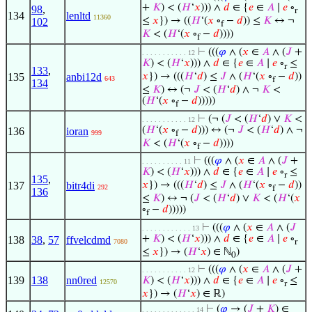
+
𝐾
) < (
𝐻
‘
𝑥
))) ∧
𝑑
∈ {
𝑒
∈
𝐴
∣
𝑒
∘
98
,
r
134
lenltd
11360
≤
𝑥
}) → ((
𝐻
‘(
𝑥
∘
−
𝑑
)) ≤
𝐾
↔ ¬
102
f
𝐾
< (
𝐻
‘(
𝑥
∘
−
𝑑
))))
f
⊢
(((
𝜑
∧ (
𝑥
∈
𝐴
∧ (
𝐽
+
. . . . . . . . . . . 12
𝐾
) < (
𝐻
‘
𝑥
))) ∧
𝑑
∈ {
𝑒
∈
𝐴
∣
𝑒
∘
≤
r
133
,
135
anbi12d
𝑥
}) → (((
𝐻
‘
𝑑
) ≤
𝐽
∧ (
𝐻
‘(
𝑥
∘
−
𝑑
))
643
f
134
≤
𝐾
) ↔ (¬
𝐽
< (
𝐻
‘
𝑑
) ∧ ¬
𝐾
<
(
𝐻
‘(
𝑥
∘
−
𝑑
)))))
f
⊢
(¬ (
𝐽
< (
𝐻
‘
𝑑
) ∨
𝐾
<
. . . . . . . . . . . 12
(
𝐻
‘(
𝑥
∘
−
𝑑
))) ↔ (¬
𝐽
< (
𝐻
‘
𝑑
) ∧ ¬
136
ioran
999
f
𝐾
< (
𝐻
‘(
𝑥
∘
−
𝑑
))))
f
⊢
(((
𝜑
∧ (
𝑥
∈
𝐴
∧ (
𝐽
+
. . . . . . . . . . 11
𝐾
) < (
𝐻
‘
𝑥
))) ∧
𝑑
∈ {
𝑒
∈
𝐴
∣
𝑒
∘
≤
r
135
,
137
bitr4di
𝑥
}) → (((
𝐻
‘
𝑑
) ≤
𝐽
∧ (
𝐻
‘(
𝑥
∘
−
𝑑
))
292
f
136
≤
𝐾
) ↔ ¬ (
𝐽
< (
𝐻
‘
𝑑
) ∨
𝐾
< (
𝐻
‘(
𝑥
∘
−
𝑑
)))))
f
⊢
(((
𝜑
∧ (
𝑥
∈
𝐴
∧ (
𝐽
. . . . . . . . . . . . 13
+
𝐾
) < (
𝐻
‘
𝑥
))) ∧
𝑑
∈ {
𝑒
∈
𝐴
∣
𝑒
∘
138
38
,
57
ffvelcdmd
7080
r
≤
𝑥
}) → (
𝐻
‘
𝑥
) ∈ ℕ
)
0
⊢
(((
𝜑
∧ (
𝑥
∈
𝐴
∧ (
𝐽
+
. . . . . . . . . . . 12
139
138
nn0red
𝐾
) < (
𝐻
‘
𝑥
))) ∧
𝑑
∈ {
𝑒
∈
𝐴
∣
𝑒
∘
≤
12570
r
𝑥
}) → (
𝐻
‘
𝑥
) ∈ ℝ)
⊢
(
𝜑
→ (
𝐽
+
𝐾
) ∈
. . . . . . . . . . . . . 14