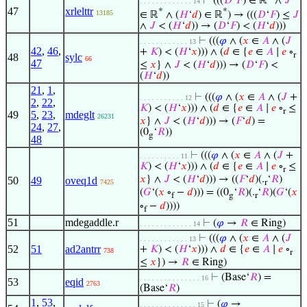
⊢
(((
𝐷
‘
𝐹
) ∈ ℝ
∧
𝐽
. . . . . . . . . . . . . 14
47
xrlelttr
*
*
13185
∈ ℝ
∧ (
𝐻
‘
𝑑
) ∈ ℝ
) → (((
𝐷
‘
𝐹
) ≤
𝐽
∧
𝐽
< (
𝐻
‘
𝑑
)) → (
𝐷
‘
𝐹
) < (
𝐻
‘
𝑑
)))
⊢
(((
𝜑
∧ (
𝑥
∈
𝐴
∧ (
𝐽
. . . . . . . . . . . . 13
42
,
46
,
+
𝐾
) < (
𝐻
‘
𝑥
))) ∧ (
𝑑
∈ {
𝑒
∈
𝐴
∣
𝑒
∘
r
48
sylc
66
47
≤
𝑥
} ∧
𝐽
< (
𝐻
‘
𝑑
))) → (
𝐷
‘
𝐹
) <
(
𝐻
‘
𝑑
))
21
,
1
,
⊢
(((
𝜑
∧ (
𝑥
∈
𝐴
∧ (
𝐽
+
. . . . . . . . . . . 12
2
,
22
,
𝐾
) < (
𝐻
‘
𝑥
))) ∧ (
𝑑
∈ {
𝑒
∈
𝐴
∣
𝑒
∘
≤
r
49
5
,
23
,
mdeglt
26231
𝑥
} ∧
𝐽
< (
𝐻
‘
𝑑
))) → (
𝐹
‘
𝑑
) =
24
,
27
,
(0
‘
𝑅
))
g
48
⊢
(((
𝜑
∧ (
𝑥
∈
𝐴
∧ (
𝐽
+
. . . . . . . . . . 11
𝐾
) < (
𝐻
‘
𝑥
))) ∧ (
𝑑
∈ {
𝑒
∈
𝐴
∣
𝑒
∘
≤
r
𝑥
} ∧
𝐽
< (
𝐻
‘
𝑑
))) → ((
𝐹
‘
𝑑
)(.
‘
𝑅
)
50
49
oveq1d
7425
r
(
𝐺
‘(
𝑥
∘
−
𝑑
))) = ((0
‘
𝑅
)(.
‘
𝑅
)(
𝐺
‘(
𝑥
f
g
r
∘
−
𝑑
))))
f
51
mdegaddle.r
⊢
(
𝜑
→
𝑅
∈ Ring)
. . . . . . . . . . . . . 14
⊢
(((
𝜑
∧ (
𝑥
∈
𝐴
∧ (
𝐽
. . . . . . . . . . . . 13
52
51
ad2antrr
+
𝐾
) < (
𝐻
‘
𝑥
))) ∧
𝑑
∈ {
𝑒
∈
𝐴
∣
𝑒
∘
738
r
≤
𝑥
}) →
𝑅
∈ Ring)
⊢
(Base‘
𝑅
) =
. . . . . . . . . . . . . . . 16
53
eqid
2763
(Base‘
𝑅
)
1
,
53
,
⊢
(
𝜑
→
. . . . . . . . . . . . . . 15