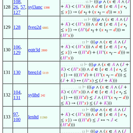
108
,
⊢
(((
𝜑
∧ (
𝑥
∈
𝐴
∧ (
𝐽
. . . . . . . . . . . . . . 15
+
𝐾
) < (
𝐻
‘
𝑥
))) ∧
𝑑
∈ {
𝑒
∈
𝐴
∣
𝑒
∘
128
26
,
57
,
syl3anc
1398
r
127
≤
𝑥
}) → (
𝑑
∘
+ (
𝑥
∘
−
𝑑
)) =
𝑥
)
f
f
⊢
(((
𝜑
∧ (
𝑥
∈
𝐴
∧ (
𝐽
. . . . . . . . . . . . . 14
+
𝐾
) < (
𝐻
‘
𝑥
))) ∧
𝑑
∈ {
𝑒
∈
𝐴
∣
𝑒
∘
r
129
128
fveq2d
6885
≤
𝑥
}) → (
𝐻
‘(
𝑑
∘
+ (
𝑥
∘
−
𝑑
))) =
f
f
(
𝐻
‘
𝑥
))
⊢
(((
𝜑
∧ (
𝑥
∈
𝐴
∧ (
𝐽
. . . . . . . . . . . . 13
106
,
+
𝐾
) < (
𝐻
‘
𝑥
))) ∧
𝑑
∈ {
𝑒
∈
𝐴
∣
𝑒
∘
r
130
eqtr3d
2800
129
≤
𝑥
}) → ((
𝐻
‘
𝑑
) + (
𝐻
‘(
𝑥
∘
−
𝑑
))) =
f
(
𝐻
‘
𝑥
))
⊢
(((
𝜑
∧ (
𝑥
∈
𝐴
∧ (
𝐽
+
. . . . . . . . . . . 12
𝐾
) < (
𝐻
‘
𝑥
))) ∧
𝑑
∈ {
𝑒
∈
𝐴
∣
𝑒
∘
≤
r
131
130
breq1d
5119
𝑥
}) → (((
𝐻
‘
𝑑
) + (
𝐻
‘(
𝑥
∘
−
𝑑
))) ≤
f
(
𝐽
+
𝐾
) ↔ (
𝐻
‘
𝑥
) ≤ (
𝐽
+
𝐾
)))
⊢
(((
𝜑
∧ (
𝑥
∈
𝐴
∧ (
𝐽
+
. . . . . . . . . . 11
104
,
𝐾
) < (
𝐻
‘
𝑥
))) ∧
𝑑
∈ {
𝑒
∈
𝐴
∣
𝑒
∘
≤
r
132
sylibd
242
131
𝑥
}) → (((
𝐻
‘
𝑑
) ≤
𝐽
∧ (
𝐻
‘(
𝑥
∘
−
𝑑
))
f
≤
𝐾
) → (
𝐻
‘
𝑥
) ≤ (
𝐽
+
𝐾
)))
⊢
(((
𝜑
∧ (
𝑥
∈
𝐴
∧ (
𝐽
. . . . . . . . . . . . 13
97
,
+
𝐾
) < (
𝐻
‘
𝑥
))) ∧
𝑑
∈ {
𝑒
∈
𝐴
∣
𝑒
∘
r
133
lenltd
11360
100
≤
𝑥
}) → ((
𝐻
‘
𝑑
) ≤
𝐽
↔ ¬
𝐽
<
(
𝐻
‘
𝑑
)))
⊢
(((
𝜑
∧ (
𝑥
∈
𝐴
∧ (
𝐽
. . . . . . . . . . . . 13