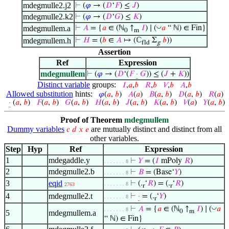
mdegmulle2.j2
⊢
(
𝜑
→ (
𝐷
‘
𝐹
) ≤
𝐽
)
mdegmulle2.k2
⊢
(
𝜑
→ (
𝐷
‘
𝐺
) ≤
𝐾
)
◡
mdegmullem.a
⊢
𝐴
= {
𝑎
∈ (ℕ
↑
𝐼
) ∣ (
𝑎
“ ℕ) ∈ Fin}
0
m
mdegmullem.h
⊢
𝐻
= (
𝑏
∈
𝐴
↦ (ℂ
Σ
𝑏
))
fld
g
Assertion
Ref
Expression
mdegmullem
⊢
(
𝜑
→ (
𝐷
‘(
𝐹
·
𝐺
)) ≤ (
𝐽
+
𝐾
))
Distinct variable
groups:
𝐼
,
𝑎
,
𝑏
𝑅
,
𝑏
𝑉
,
𝑏
𝐴
,
𝑏
Allowed substitution
hints:
𝜑
(
𝑎
,
𝑏
)
𝐴
(
𝑎
)
𝐵
(
𝑎
,
𝑏
)
𝐷
(
𝑎
,
𝑏
)
𝑅
(
𝑎
)
·
(
𝑎
,
𝑏
)
𝐹
(
𝑎
,
𝑏
)
𝐺
(
𝑎
,
𝑏
)
𝐻
(
𝑎
,
𝑏
)
𝐽
(
𝑎
,
𝑏
)
𝐾
(
𝑎
,
𝑏
)
𝑉
(
𝑎
)
𝑌
(
𝑎
,
𝑏
)
Proof of Theorem
mdegmullem
Dummy variables
are mutually distinct and distinct from all
𝑐
𝑑
𝑥
𝑒
other variables.
Step
Hyp
Ref
Expression
1
mdegaddle.y
⊢
𝑌
= (
𝐼
mPoly
𝑅
)
. . . . . . . 8
2
mdegmulle2.b
⊢
𝐵
= (Base‘
𝑌
)
. . . . . . . 8
3
eqid
⊢
(.
‘
𝑅
) = (.
‘
𝑅
)
. . . . . . . 8
2763
r
r
4
mdegmulle2.t
⊢
·
= (.
‘
𝑌
)
. . . . . . . 8
r
◡
⊢
𝐴
= {
𝑎
∈ (ℕ
↑
𝐼
) ∣ (
𝑎
. . . . . . . 8
0
m
5
mdegmullem.a
“ ℕ) ∈ Fin}