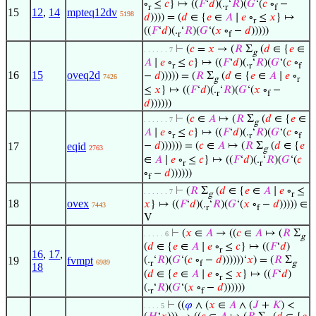
∘
≤
𝑐
} ↦ ((
𝐹
‘
𝑑
)(.
‘
𝑅
)(
𝐺
‘(
𝑐
∘
−
r
r
f
15
12
,
14
mpteq12dv
5198
𝑑
)))) = (
𝑑
∈ {
𝑒
∈
𝐴
∣
𝑒
∘
≤
𝑥
} ↦
r
((
𝐹
‘
𝑑
)(.
‘
𝑅
)(
𝐺
‘(
𝑥
∘
−
𝑑
)))))
r
f
⊢
(
𝑐
=
𝑥
→ (
𝑅
Σ
(
𝑑
∈ {
𝑒
∈
. . . . . . 7
g
𝐴
∣
𝑒
∘
≤
𝑐
} ↦ ((
𝐹
‘
𝑑
)(.
‘
𝑅
)(
𝐺
‘(
𝑐
∘
r
r
f
16
15
oveq2d
−
𝑑
))))) = (
𝑅
Σ
(
𝑑
∈ {
𝑒
∈
𝐴
∣
𝑒
∘
7426
g
r
≤
𝑥
} ↦ ((
𝐹
‘
𝑑
)(.
‘
𝑅
)(
𝐺
‘(
𝑥
∘
−
r
f
𝑑
))))))
⊢
(
𝑐
∈
𝐴
↦ (
𝑅
Σ
(
𝑑
∈ {
𝑒
∈
. . . . . . 7
g
𝐴
∣
𝑒
∘
≤
𝑐
} ↦ ((
𝐹
‘
𝑑
)(.
‘
𝑅
)(
𝐺
‘(
𝑐
∘
r
r
f
17
eqid
−
𝑑
)))))) = (
𝑐
∈
𝐴
↦ (
𝑅
Σ
(
𝑑
∈ {
𝑒
2763
g
∈
𝐴
∣
𝑒
∘
≤
𝑐
} ↦ ((
𝐹
‘
𝑑
)(.
‘
𝑅
)(
𝐺
‘(
𝑐
r
r
∘
−
𝑑
))))))
f
⊢
(
𝑅
Σ
(
𝑑
∈ {
𝑒
∈
𝐴
∣
𝑒
∘
≤
. . . . . . 7
g
r
18
ovex
𝑥
} ↦ ((
𝐹
‘
𝑑
)(.
‘
𝑅
)(
𝐺
‘(
𝑥
∘
−
𝑑
))))) ∈
7443
r
f
V
⊢
(
𝑥
∈
𝐴
→ ((
𝑐
∈
𝐴
↦ (
𝑅
Σ
. . . . . 6
g
(
𝑑
∈ {
𝑒
∈
𝐴
∣
𝑒
∘
≤
𝑐
} ↦ ((
𝐹
‘
𝑑
)
r
16
,
17
,
19
fvmpt
(.
‘
𝑅
)(
𝐺
‘(
𝑐
∘
−
𝑑
))))))‘
𝑥
) = (
𝑅
Σ
6989
r
f
g
18
(
𝑑
∈ {
𝑒
∈
𝐴
∣
𝑒
∘
≤
𝑥
} ↦ ((
𝐹
‘
𝑑
)
r
(.
‘
𝑅
)(
𝐺
‘(
𝑥
∘
−
𝑑
))))))
r
f
⊢
((
𝜑
∧ (
𝑥
∈
𝐴
∧ (
𝐽
+
𝐾
) <
. . . . 5