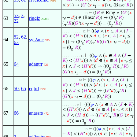
7080
r
≤
𝑥
}) → (
𝐺
‘(
𝑥
∘
−
𝑑
)) ∈ (Base‘
𝑅
))
f
⊢
((
𝑅
∈ Ring ∧ (
𝐺
‘(
𝑥
. . . . . . . . . . . . 13
53
,
3
,
∘
−
𝑑
)) ∈ (Base‘
𝑅
)) → ((0
‘
𝑅
)
63
ringlz
20381
f
g
22
(.
‘
𝑅
)(
𝐺
‘(
𝑥
∘
−
𝑑
))) = (0
‘
𝑅
))
r
f
g
⊢
(((
𝜑
∧ (
𝑥
∈
𝐴
∧ (
𝐽
+
. . . . . . . . . . . 12
𝐾
) < (
𝐻
‘
𝑥
))) ∧
𝑑
∈ {
𝑒
∈
𝐴
∣
𝑒
∘
≤
52
,
62
,
r
64
syl2anc
595
𝑥
}) → ((0
‘
𝑅
)(.
‘
𝑅
)(
𝐺
‘(
𝑥
∘
−
𝑑
)))
63
g
r
f
= (0
‘
𝑅
))
g
⊢
(((
𝜑
∧ (
𝑥
∈
𝐴
∧ (
𝐽
+
. . . . . . . . . . 11
𝐾
) < (
𝐻
‘
𝑥
))) ∧ (
𝑑
∈ {
𝑒
∈
𝐴
∣
𝑒
∘
≤
r
65
64
adantrr
729
𝑥
} ∧
𝐽
< (
𝐻
‘
𝑑
))) → ((0
‘
𝑅
)(.
‘
𝑅
)
g
r
(
𝐺
‘(
𝑥
∘
−
𝑑
))) = (0
‘
𝑅
))
f
g
⊢
(((
𝜑
∧ (
𝑥
∈
𝐴
∧ (
𝐽
+
. . . . . . . . . 10
𝐾
) < (
𝐻
‘
𝑥
))) ∧ (
𝑑
∈ {
𝑒
∈
𝐴
∣
𝑒
∘
≤
r
66
50
,
65
eqtrd
2798
𝑥
} ∧
𝐽
< (
𝐻
‘
𝑑
))) → ((
𝐹
‘
𝑑
)(.
‘
𝑅
)
r
(
𝐺
‘(
𝑥
∘
−
𝑑
))) = (0
‘
𝑅
))
f
g
⊢
((((
𝜑
∧ (
𝑥
∈
𝐴
∧ (
𝐽
+
𝐾
)
. . . . . . . . 9
< (
𝐻
‘
𝑥
))) ∧
𝑑
∈ {
𝑒
∈
𝐴
∣
𝑒
∘
≤
𝑥
})
r
67
66
anassrs
472
∧
𝐽
< (
𝐻
‘
𝑑
)) → ((
𝐹
‘
𝑑
)(.
‘
𝑅
)(
𝐺
‘(
𝑥
∘
r
f
−
𝑑
))) = (0
‘
𝑅
))
g
⊢
(((
𝜑
∧ (
𝑥
∈
𝐴
∧ (
𝐽
. . . . . . . . . . . . 13
+
𝐾
) < (
𝐻
‘
𝑥
))) ∧ (
𝑑
∈ {
𝑒
∈
𝐴
∣
𝑒
∘
r
68
7
ad2antrr