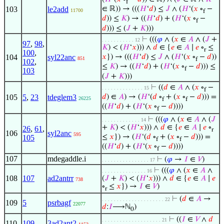
f
103
le2add
∈ ℝ)) → (((
𝐻
‘
𝑑
) ≤
𝐽
∧ (
𝐻
‘(
𝑥
∘
−
11700
f
𝑑
)) ≤
𝐾
) → ((
𝐻
‘
𝑑
) + (
𝐻
‘(
𝑥
∘
−
f
𝑑
))) ≤ (
𝐽
+
𝐾
)))
⊢
(((
𝜑
∧ (
𝑥
∈
𝐴
∧ (
𝐽
+
. . . . . . . . . . . 12
97
,
98
,
𝐾
) < (
𝐻
‘
𝑥
))) ∧
𝑑
∈ {
𝑒
∈
𝐴
∣
𝑒
∘
≤
r
100
,
104
syl22anc
𝑥
}) → (((
𝐻
‘
𝑑
) ≤
𝐽
∧ (
𝐻
‘(
𝑥
∘
−
𝑑
))
851
f
102
,
≤
𝐾
) → ((
𝐻
‘
𝑑
) + (
𝐻
‘(
𝑥
∘
−
𝑑
))) ≤
f
103
(
𝐽
+
𝐾
)))
⊢
((
𝑑
∈
𝐴
∧ (
𝑥
∘
−
. . . . . . . . . . . . . . 15
f
105
5
,
23
tdeglem3
𝑑
) ∈
𝐴
) → (
𝐻
‘(
𝑑
∘
+ (
𝑥
∘
−
𝑑
))) =
26225
f
f
((
𝐻
‘
𝑑
) + (
𝐻
‘(
𝑥
∘
−
𝑑
))))
f
⊢
(((
𝜑
∧ (
𝑥
∈
𝐴
∧ (
𝐽
. . . . . . . . . . . . . 14
+
𝐾
) < (
𝐻
‘
𝑥
))) ∧
𝑑
∈ {
𝑒
∈
𝐴
∣
𝑒
∘
26
,
61
,
r
106
syl2anc
595
≤
𝑥
}) → (
𝐻
‘(
𝑑
∘
+ (
𝑥
∘
−
𝑑
))) =
105
f
f
((
𝐻
‘
𝑑
) + (
𝐻
‘(
𝑥
∘
−
𝑑
))))
f
107
mdegaddle.i
⊢
(
𝜑
→
𝐼
∈
𝑉
)
. . . . . . . . . . . . . . . . 17
⊢
(((
𝜑
∧ (
𝑥
∈
𝐴
∧
. . . . . . . . . . . . . . . 16
108
107
ad2antrr
(
𝐽
+
𝐾
) < (
𝐻
‘
𝑥
))) ∧
𝑑
∈ {
𝑒
∈
𝐴
∣
𝑒
738
∘
≤
𝑥
}) →
𝐼
∈
𝑉
)
r
⊢
(
𝑑
∈
𝐴
→
. . . . . . . . . . . . . . . . . . . . . 22
109
5
psrbagf
22077
𝑑
:
𝐼
⟶ℕ
)
0
⊢
((
𝐼
∈
𝑉
∧
𝑑
. . . . . . . . . . . . . . . . . . . . 21
110
109
3ad2ant2