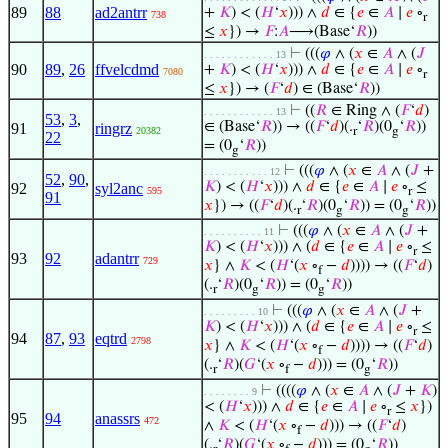
89
88
ad2antrr
+
𝐾
) < (
𝐻
‘
𝑥
))) ∧
𝑑
∈ {
𝑒
∈
𝐴
∣
𝑒
∘
738
r
≤
𝑥
}) →
𝐹
:
𝐴
⟶(Base‘
𝑅
))
⊢
(((
𝜑
∧ (
𝑥
∈
𝐴
∧ (
𝐽
. . . . . . . . . . . . 13
90
89
,
26
ffvelcdmd
+
𝐾
) < (
𝐻
‘
𝑥
))) ∧
𝑑
∈ {
𝑒
∈
𝐴
∣
𝑒
∘
7080
r
≤
𝑥
}) → (
𝐹
‘
𝑑
) ∈ (Base‘
𝑅
))
⊢
((
𝑅
∈ Ring ∧ (
𝐹
‘
𝑑
)
. . . . . . . . . . . . 13
53
,
3
,
∈ (Base‘
𝑅
)) → ((
𝐹
‘
𝑑
)(.
‘
𝑅
)(0
‘
𝑅
))
91
ringrz
20382
r
g
22
= (0
‘
𝑅
))
g
⊢
(((
𝜑
∧ (
𝑥
∈
𝐴
∧ (
𝐽
+
. . . . . . . . . . . 12
52
,
90
,
𝐾
) < (
𝐻
‘
𝑥
))) ∧
𝑑
∈ {
𝑒
∈
𝐴
∣
𝑒
∘
≤
92
syl2anc
595
r
91
𝑥
}) → ((
𝐹
‘
𝑑
)(.
‘
𝑅
)(0
‘
𝑅
)) = (0
‘
𝑅
))
r
g
g
⊢
(((
𝜑
∧ (
𝑥
∈
𝐴
∧ (
𝐽
+
. . . . . . . . . . 11
𝐾
) < (
𝐻
‘
𝑥
))) ∧ (
𝑑
∈ {
𝑒
∈
𝐴
∣
𝑒
∘
≤
r
93
92
adantrr
729
𝑥
} ∧
𝐾
< (
𝐻
‘(
𝑥
∘
−
𝑑
)))) → ((
𝐹
‘
𝑑
)
f
(.
‘
𝑅
)(0
‘
𝑅
)) = (0
‘
𝑅
))
r
g
g
⊢
(((
𝜑
∧ (
𝑥
∈
𝐴
∧ (
𝐽
+
. . . . . . . . . 10
𝐾
) < (
𝐻
‘
𝑥
))) ∧ (
𝑑
∈ {
𝑒
∈
𝐴
∣
𝑒
∘
≤
r
94
87
,
93
eqtrd
2798
𝑥
} ∧
𝐾
< (
𝐻
‘(
𝑥
∘
−
𝑑
)))) → ((
𝐹
‘
𝑑
)
f
(.
‘
𝑅
)(
𝐺
‘(
𝑥
∘
−
𝑑
))) = (0
‘
𝑅
))
r
f
g
⊢
((((
𝜑
∧ (
𝑥
∈
𝐴
∧ (
𝐽
+
𝐾
)
. . . . . . . . 9
< (
𝐻
‘
𝑥
))) ∧
𝑑
∈ {
𝑒
∈
𝐴
∣
𝑒
∘
≤
𝑥
})
r
95
94
anassrs
472
∧
𝐾
< (
𝐻
‘(
𝑥
∘
−
𝑑
))) → ((
𝐹
‘
𝑑
)
f
(.
‘
𝑅
)(
𝐺
‘(
𝑥
∘
−
𝑑
))) = (0
‘
𝑅
))