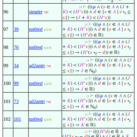
r
f
g
⊢
(((
𝜑
∧ (
𝑥
∈
𝐴
∧ (
𝐽
+
. . . . . . . . . 10
96
simplrr
𝐾
) < (
𝐻
‘
𝑥
))) ∧
𝑑
∈ {
𝑒
∈
𝐴
∣
𝑒
∘
≤
789
r
𝑥
}) → (
𝐽
+
𝐾
) < (
𝐻
‘
𝑥
))
⊢
(((
𝜑
∧ (
𝑥
∈
𝐴
∧ (
𝐽
. . . . . . . . . . . . 13
97
39
nn0red
+
𝐾
) < (
𝐻
‘
𝑥
))) ∧
𝑑
∈ {
𝑒
∈
𝐴
∣
𝑒
∘
12570
r
≤
𝑥
}) → (
𝐻
‘
𝑑
) ∈ ℝ)
⊢
(((
𝜑
∧ (
𝑥
∈
𝐴
∧ (
𝐽
. . . . . . . . . . . . 13
+
𝐾
) < (
𝐻
‘
𝑥
))) ∧
𝑑
∈ {
𝑒
∈
𝐴
∣
𝑒
∘
98
76
nn0red
12570
r
≤
𝑥
}) → (
𝐻
‘(
𝑥
∘
−
𝑑
)) ∈ ℝ)
f
⊢
(((
𝜑
∧ (
𝑥
∈
𝐴
∧ (
𝐽
. . . . . . . . . . . . . 14
+
𝐾
) < (
𝐻
‘
𝑥
))) ∧
𝑑
∈ {
𝑒
∈
𝐴
∣
𝑒
∘
99
34
ad2antrr
738
r
≤
𝑥
}) →
𝐽
∈ ℕ
)
0
⊢
(((
𝜑
∧ (
𝑥
∈
𝐴
∧ (
𝐽
. . . . . . . . . . . . 13
100
99
nn0red
+
𝐾
) < (
𝐻
‘
𝑥
))) ∧
𝑑
∈ {
𝑒
∈
𝐴
∣
𝑒
∘
12570
r
≤
𝑥
}) →
𝐽
∈ ℝ)
⊢
(((
𝜑
∧ (
𝑥
∈
𝐴
∧ (
𝐽
. . . . . . . . . . . . . 14
+
𝐾
) < (
𝐻
‘
𝑥
))) ∧
𝑑
∈ {
𝑒
∈
𝐴
∣
𝑒
∘
101
73
ad2antrr
738
r
≤
𝑥
}) →
𝐾
∈ ℕ
)
0
⊢
(((
𝜑
∧ (
𝑥
∈
𝐴
∧ (
𝐽
. . . . . . . . . . . . 13
102
101
nn0red
+
𝐾
) < (
𝐻
‘
𝑥
))) ∧
𝑑
∈ {
𝑒
∈
𝐴
∣
𝑒
∘
12570
r
≤
𝑥
}) →
𝐾
∈ ℝ)
⊢
((((
𝐻
‘
𝑑
) ∈ ℝ ∧
. . . . . . . . . . . . 13
(
𝐻
‘(
𝑥
∘
−
𝑑
)) ∈ ℝ) ∧ (
𝐽
∈ ℝ ∧
𝐾