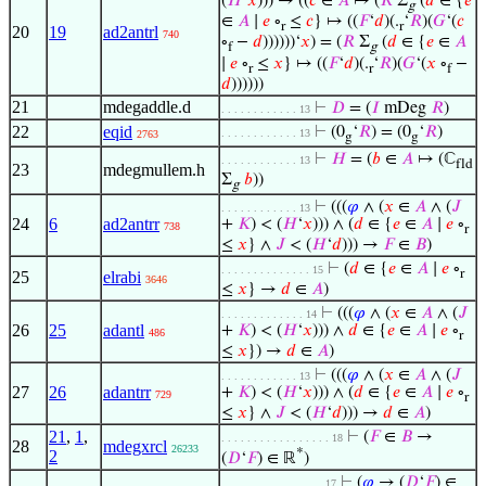
(
𝐻
‘
𝑥
))) → ((
𝑐
∈
𝐴
↦ (
𝑅
Σ
(
𝑑
∈ {
𝑒
g
∈
𝐴
∣
𝑒
∘
≤
𝑐
} ↦ ((
𝐹
‘
𝑑
)(.
‘
𝑅
)(
𝐺
‘(
𝑐
r
r
20
19
ad2antrl
740
∘
−
𝑑
))))))‘
𝑥
) = (
𝑅
Σ
(
𝑑
∈ {
𝑒
∈
𝐴
f
g
∣
𝑒
∘
≤
𝑥
} ↦ ((
𝐹
‘
𝑑
)(.
‘
𝑅
)(
𝐺
‘(
𝑥
∘
−
r
r
f
𝑑
))))))
21
mdegaddle.d
⊢
𝐷
= (
𝐼
mDeg
𝑅
)
. . . . . . . . . . . . 13
22
eqid
⊢
(0
‘
𝑅
) = (0
‘
𝑅
)
. . . . . . . . . . . . 13
2763
g
g
⊢
𝐻
= (
𝑏
∈
𝐴
↦ (ℂ
. . . . . . . . . . . . 13
fld
23
mdegmullem.h
Σ
𝑏
))
g
⊢
(((
𝜑
∧ (
𝑥
∈
𝐴
∧ (
𝐽
. . . . . . . . . . . . 13
24
6
ad2antrr
+
𝐾
) < (
𝐻
‘
𝑥
))) ∧ (
𝑑
∈ {
𝑒
∈
𝐴
∣
𝑒
∘
738
r
≤
𝑥
} ∧
𝐽
< (
𝐻
‘
𝑑
))) →
𝐹
∈
𝐵
)
⊢
(
𝑑
∈ {
𝑒
∈
𝐴
∣
𝑒
∘
. . . . . . . . . . . . . . 15
r
25
elrabi
3646
≤
𝑥
} →
𝑑
∈
𝐴
)
⊢
(((
𝜑
∧ (
𝑥
∈
𝐴
∧ (
𝐽
. . . . . . . . . . . . . 14
26
25
adantl
+
𝐾
) < (
𝐻
‘
𝑥
))) ∧
𝑑
∈ {
𝑒
∈
𝐴
∣
𝑒
∘
486
r
≤
𝑥
}) →
𝑑
∈
𝐴
)
⊢
(((
𝜑
∧ (
𝑥
∈
𝐴
∧ (
𝐽
. . . . . . . . . . . . 13
27
26
adantrr
+
𝐾
) < (
𝐻
‘
𝑥
))) ∧ (
𝑑
∈ {
𝑒
∈
𝐴
∣
𝑒
∘
729
r
≤
𝑥
} ∧
𝐽
< (
𝐻
‘
𝑑
))) →
𝑑
∈
𝐴
)
21
,
1
,
⊢
(
𝐹
∈
𝐵
→
. . . . . . . . . . . . . . . . . 18
28
mdegxrcl
26233
*
2
(
𝐷
‘
𝐹
) ∈ ℝ
)
⊢
(
𝜑
→ (
𝐷
‘
𝐹
) ∈
. . . . . . . . . . . . . . . . 17