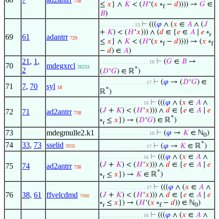
738
≤
𝑥
} ∧
𝐾
< (
𝐻
‘(
𝑥
∘
−
𝑑
)))) →
𝐺
∈
f
𝐵
)
⊢
(((
𝜑
∧ (
𝑥
∈
𝐴
∧ (
𝐽
. . . . . . . . . . . . 13
+
𝐾
) < (
𝐻
‘
𝑥
))) ∧ (
𝑑
∈ {
𝑒
∈
𝐴
∣
𝑒
∘
r
69
61
adantrr
729
≤
𝑥
} ∧
𝐾
< (
𝐻
‘(
𝑥
∘
−
𝑑
)))) → (
𝑥
∘
f
f
−
𝑑
) ∈
𝐴
)
21
,
1
,
⊢
(
𝐺
∈
𝐵
→
. . . . . . . . . . . . . . . . . 18
70
mdegxrcl
26233
*
2
(
𝐷
‘
𝐺
) ∈ ℝ
)
⊢
(
𝜑
→ (
𝐷
‘
𝐺
) ∈
. . . . . . . . . . . . . . . . 17
71
7
,
70
syl
18
*
ℝ
)
⊢
(((
𝜑
∧ (
𝑥
∈
𝐴
∧
. . . . . . . . . . . . . . . 16
(
𝐽
+
𝐾
) < (
𝐻
‘
𝑥
))) ∧
𝑑
∈ {
𝑒
∈
𝐴
∣
𝑒
72
71
ad2antrr
738
*
∘
≤
𝑥
}) → (
𝐷
‘
𝐺
) ∈ ℝ
)
r
73
mdegmulle2.k1
⊢
(
𝜑
→
𝐾
∈ ℕ
)
. . . . . . . . . . . . . . . . . 18
0
*
74
33
,
73
sselid
⊢
(
𝜑
→
𝐾
∈ ℝ
)
3935
. . . . . . . . . . . . . . . . 17
⊢
(((
𝜑
∧ (
𝑥
∈
𝐴
∧
. . . . . . . . . . . . . . . 16
(
𝐽
+
𝐾
) < (
𝐻
‘
𝑥
))) ∧
𝑑
∈ {
𝑒
∈
𝐴
∣
𝑒
75
74
ad2antrr
738
*
∘
≤
𝑥
}) →
𝐾
∈ ℝ
)
r
⊢
(((
𝜑
∧ (
𝑥
∈
𝐴
∧
. . . . . . . . . . . . . . . . 17
76
38
,
61
ffvelcdmd
(
𝐽
+
𝐾
) < (
𝐻
‘
𝑥
))) ∧
𝑑
∈ {
𝑒
∈
𝐴
∣
𝑒
7080
∘
≤
𝑥
}) → (
𝐻
‘(
𝑥
∘
−
𝑑
)) ∈ ℕ
)
r
f
0
⊢
(((
𝜑
∧ (
𝑥
∈
𝐴
∧
. . . . . . . . . . . . . . . 16