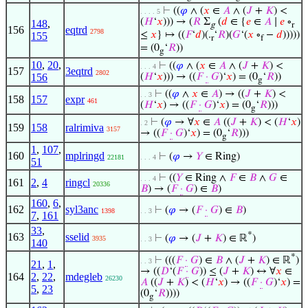
⊢
((
𝜑
∧ (
𝑥
∈
𝐴
∧ (
𝐽
+
𝐾
) <
. . . . 5
(
𝐻
‘
𝑥
))) → (
𝑅
Σ
(
𝑑
∈ {
𝑒
∈
𝐴
∣
𝑒
∘
148
,
g
r
156
eqtrd
2798
≤
𝑥
} ↦ ((
𝐹
‘
𝑑
)(.
‘
𝑅
)(
𝐺
‘(
𝑥
∘
−
𝑑
)))))
155
r
f
= (0
‘
𝑅
))
g
10
,
20
,
⊢
((
𝜑
∧ (
𝑥
∈
𝐴
∧ (
𝐽
+
𝐾
) <
. . . 4
157
3eqtrd
2802
156
(
𝐻
‘
𝑥
))) → ((
𝐹
·
𝐺
)‘
𝑥
) = (0
‘
𝑅
))
g
⊢
((
𝜑
∧
𝑥
∈
𝐴
) → ((
𝐽
+
𝐾
) <
. . 3
158
157
expr
461
(
𝐻
‘
𝑥
) → ((
𝐹
·
𝐺
)‘
𝑥
) = (0
‘
𝑅
)))
g
⊢
(
𝜑
→ ∀
𝑥
∈
𝐴
((
𝐽
+
𝐾
) < (
𝐻
‘
𝑥
)
. 2
159
158
ralrimiva
3157
→ ((
𝐹
·
𝐺
)‘
𝑥
) = (0
‘
𝑅
)))
g
1
,
107
,
160
mplringd
⊢
(
𝜑
→
𝑌
∈ Ring)
22181
. . . 4
51
⊢
((
𝑌
∈ Ring ∧
𝐹
∈
𝐵
∧
𝐺
∈
. . . 4
161
2
,
4
ringcl
20336
𝐵
) → (
𝐹
·
𝐺
) ∈
𝐵
)
160
,
6
,
162
syl3anc
⊢
(
𝜑
→ (
𝐹
·
𝐺
) ∈
𝐵
)
1398
. . 3
7
,
161
33
,
*
163
sselid
⊢
(
𝜑
→ (
𝐽
+
𝐾
) ∈ ℝ
)
3935
. . 3
140
*
⊢
(((
𝐹
·
𝐺
) ∈
𝐵
∧ (
𝐽
+
𝐾
) ∈ ℝ
)
. . 3
21
,
1
,
→ ((
𝐷
‘(
𝐹
·
𝐺
)) ≤ (
𝐽
+
𝐾
) ↔ ∀
𝑥
∈
164
2
,
22
,
mdegleb
26230
𝐴
((
𝐽
+
𝐾
) < (
𝐻
‘
𝑥
) → ((
𝐹
·
𝐺
)‘
𝑥
) =
5
,
23
(0
‘
𝑅
))))
g