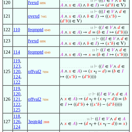
⊢
(((
𝐼
∈
𝑉
∧
𝑑
∈
. . . . . . . . . . . . . . . . . 18
120
fvexd
6896
𝐴
∧
𝑥
∈
𝐴
) ∧
𝑏
∈
𝐼
) → (
𝑑
‘
𝑏
) ∈ V)
⊢
(((
𝐼
∈
𝑉
∧
𝑑
∈
. . . . . . . . . . . . . . . . . 18
121
ovexd
𝐴
∧
𝑥
∈
𝐴
) ∧
𝑏
∈
𝐼
) → ((
𝑥
‘
𝑏
) −
7445
(
𝑑
‘
𝑏
)) ∈ V)
⊢
((
𝐼
∈
𝑉
∧
𝑑
∈
. . . . . . . . . . . . . . . . . 18
122
110
feqmptd
6949
𝐴
∧
𝑥
∈
𝐴
) →
𝑑
= (
𝑏
∈
𝐼
↦ (
𝑑
‘
𝑏
)))
⊢
(((
𝐼
∈
𝑉
∧
𝑑
∈
. . . . . . . . . . . . . . . . . . 19
123
fvexd
6896
𝐴
∧
𝑥
∈
𝐴
) ∧
𝑏
∈
𝐼
) → (
𝑥
‘
𝑏
) ∈ V)
⊢
((
𝐼
∈
𝑉
∧
𝑑
∈
. . . . . . . . . . . . . . . . . . 19
124
114
feqmptd
6949
𝐴
∧
𝑥
∈
𝐴
) →
𝑥
= (
𝑏
∈
𝐼
↦ (
𝑥
‘
𝑏
)))
119
,
123
,
⊢
((
𝐼
∈
𝑉
∧
𝑑
∈
. . . . . . . . . . . . . . . . . 18
125
120
,
offval2
𝐴
∧
𝑥
∈
𝐴
) → (
𝑥
∘
−
𝑑
) = (
𝑏
∈
𝐼
7694
f
124
,
↦ ((
𝑥
‘
𝑏
) − (
𝑑
‘
𝑏
))))
122
119
,
120
,
⊢
((
𝐼
∈
𝑉
∧
𝑑
∈
𝐴
. . . . . . . . . . . . . . . . 17
126
121
,
offval2
∧
𝑥
∈
𝐴
) → (
𝑑
∘
+ (
𝑥
∘
−
𝑑
)) = (
𝑏
7694
f
f
122
,
∈
𝐼
↦ ((
𝑑
‘
𝑏
) + ((
𝑥
‘
𝑏
) − (
𝑑
‘
𝑏
)))))
125
118
,
⊢
((
𝐼
∈
𝑉
∧
𝑑
∈
𝐴
. . . . . . . . . . . . . . . 16
127
126
,
3eqtr4d
2808
∧
𝑥
∈
𝐴
) → (
𝑑
∘
+ (
𝑥
∘
−
𝑑
)) =
𝑥
)
f
f
124