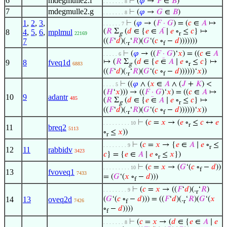
6
mdegmulle2.f
⊢
(
𝜑
→
𝐹
∈
𝐵
)
. . . . . . . 8
7
mdegmulle2.g
⊢
(
𝜑
→
𝐺
∈
𝐵
)
. . . . . . . 8
1
,
2
,
3
,
⊢
(
𝜑
→ (
𝐹
·
𝐺
) = (
𝑐
∈
𝐴
↦
. . . . . . 7
(
𝑅
Σ
(
𝑑
∈ {
𝑒
∈
𝐴
∣
𝑒
∘
≤
𝑐
} ↦
8
4
,
5
,
6
,
mplmul
22169
g
r
7
((
𝐹
‘
𝑑
)(.
‘
𝑅
)(
𝐺
‘(
𝑐
∘
−
𝑑
)))))))
r
f
⊢
(
𝜑
→ ((
𝐹
·
𝐺
)‘
𝑥
) = ((
𝑐
∈
𝐴
. . . . . 6
↦ (
𝑅
Σ
(
𝑑
∈ {
𝑒
∈
𝐴
∣
𝑒
∘
≤
𝑐
} ↦
9
8
fveq1d
6883
g
r
((
𝐹
‘
𝑑
)(.
‘
𝑅
)(
𝐺
‘(
𝑐
∘
−
𝑑
))))))‘
𝑥
))
r
f
⊢
((
𝜑
∧ (
𝑥
∈
𝐴
∧ (
𝐽
+
𝐾
) <
. . . . 5
(
𝐻
‘
𝑥
))) → ((
𝐹
·
𝐺
)‘
𝑥
) = ((
𝑐
∈
𝐴
↦
10
9
adantr
485
(
𝑅
Σ
(
𝑑
∈ {
𝑒
∈
𝐴
∣
𝑒
∘
≤
𝑐
} ↦
g
r
((
𝐹
‘
𝑑
)(.
‘
𝑅
)(
𝐺
‘(
𝑐
∘
−
𝑑
))))))‘
𝑥
))
r
f
⊢
(
𝑐
=
𝑥
→ (
𝑒
∘
≤
𝑐
↔
𝑒
. . . . . . . . . 10
r
11
breq2
5113
∘
≤
𝑥
))
r
⊢
(
𝑐
=
𝑥
→ {
𝑒
∈
𝐴
∣
𝑒
∘
≤
. . . . . . . . 9
r
12
11
rabbidv
3423
𝑐
} = {
𝑒
∈
𝐴
∣
𝑒
∘
≤
𝑥
})
r
⊢
(
𝑐
=
𝑥
→ (
𝐺
‘(
𝑐
∘
−
𝑑
))
. . . . . . . . . 10
f
13
fvoveq1
7433
= (
𝐺
‘(
𝑥
∘
−
𝑑
)))
f
⊢
(
𝑐
=
𝑥
→ ((
𝐹
‘
𝑑
)(.
‘
𝑅
)
. . . . . . . . 9
r
14
13
oveq2d
(
𝐺
‘(
𝑐
∘
−
𝑑
))) = ((
𝐹
‘
𝑑
)(.
‘
𝑅
)(
𝐺
‘(
𝑥
7426
f
r
∘
−
𝑑
))))
f
⊢
(
𝑐
=
𝑥
→ (
𝑑
∈ {
𝑒
∈
𝐴
∣
𝑒
. . . . . . . 8