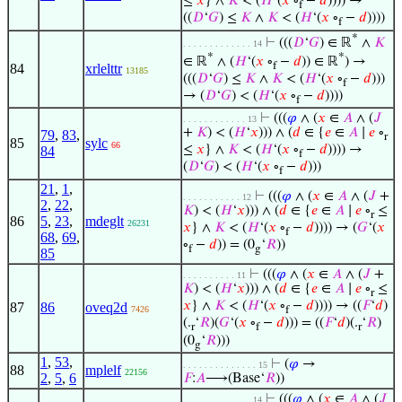
≤
𝑥
} ∧
𝐾
< (
𝐻
‘(
𝑥
∘
−
𝑑
)))) →
f
((
𝐷
‘
𝐺
) ≤
𝐾
∧
𝐾
< (
𝐻
‘(
𝑥
∘
−
𝑑
))))
f
*
⊢
(((
𝐷
‘
𝐺
) ∈ ℝ
∧
𝐾
. . . . . . . . . . . . . 14
*
*
∈ ℝ
∧ (
𝐻
‘(
𝑥
∘
−
𝑑
)) ∈ ℝ
) →
f
84
xrlelttr
13185
(((
𝐷
‘
𝐺
) ≤
𝐾
∧
𝐾
< (
𝐻
‘(
𝑥
∘
−
𝑑
)))
f
→ (
𝐷
‘
𝐺
) < (
𝐻
‘(
𝑥
∘
−
𝑑
))))
f
⊢
(((
𝜑
∧ (
𝑥
∈
𝐴
∧ (
𝐽
. . . . . . . . . . . . 13
+
𝐾
) < (
𝐻
‘
𝑥
))) ∧ (
𝑑
∈ {
𝑒
∈
𝐴
∣
𝑒
∘
79
,
83
,
r
85
sylc
66
≤
𝑥
} ∧
𝐾
< (
𝐻
‘(
𝑥
∘
−
𝑑
)))) →
84
f
(
𝐷
‘
𝐺
) < (
𝐻
‘(
𝑥
∘
−
𝑑
)))
f
21
,
1
,
⊢
(((
𝜑
∧ (
𝑥
∈
𝐴
∧ (
𝐽
+
. . . . . . . . . . . 12
2
,
22
,
𝐾
) < (
𝐻
‘
𝑥
))) ∧ (
𝑑
∈ {
𝑒
∈
𝐴
∣
𝑒
∘
≤
r
86
5
,
23
,
mdeglt
26231
𝑥
} ∧
𝐾
< (
𝐻
‘(
𝑥
∘
−
𝑑
)))) → (
𝐺
‘(
𝑥
f
68
,
69
,
∘
−
𝑑
)) = (0
‘
𝑅
))
f
g
85
⊢
(((
𝜑
∧ (
𝑥
∈
𝐴
∧ (
𝐽
+
. . . . . . . . . . 11
𝐾
) < (
𝐻
‘
𝑥
))) ∧ (
𝑑
∈ {
𝑒
∈
𝐴
∣
𝑒
∘
≤
r
𝑥
} ∧
𝐾
< (
𝐻
‘(
𝑥
∘
−
𝑑
)))) → ((
𝐹
‘
𝑑
)
87
86
oveq2d
7426
f
(.
‘
𝑅
)(
𝐺
‘(
𝑥
∘
−
𝑑
))) = ((
𝐹
‘
𝑑
)(.
‘
𝑅
)
r
f
r
(0
‘
𝑅
)))
g
1
,
53
,
⊢
(
𝜑
→
. . . . . . . . . . . . . . 15
88
mplelf
22156
2
,
5
,
6
𝐹
:
𝐴
⟶(Base‘
𝑅
))
⊢
(((
𝜑
∧ (
𝑥
∈
𝐴
∧ (
𝐽
. . . . . . . . . . . . . 14