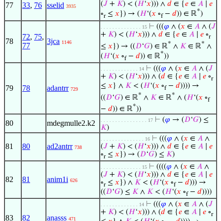
(
𝐽
+
𝐾
) < (
𝐻
‘
𝑥
))) ∧
𝑑
∈ {
𝑒
∈
𝐴
∣
𝑒
77
33
,
76
sselid
3935
*
∘
≤
𝑥
}) → (
𝐻
‘(
𝑥
∘
−
𝑑
)) ∈ ℝ
)
r
f
⊢
(((
𝜑
∧ (
𝑥
∈
𝐴
∧ (
𝐽
. . . . . . . . . . . . . . 15
+
𝐾
) < (
𝐻
‘
𝑥
))) ∧
𝑑
∈ {
𝑒
∈
𝐴
∣
𝑒
∘
72
,
75
,
r
78
3jca
1146
*
*
77
≤
𝑥
}) → ((
𝐷
‘
𝐺
) ∈ ℝ
∧
𝐾
∈ ℝ
∧
*
(
𝐻
‘(
𝑥
∘
−
𝑑
)) ∈ ℝ
))
f
⊢
(((
𝜑
∧ (
𝑥
∈
𝐴
∧ (
𝐽
. . . . . . . . . . . . . 14
+
𝐾
) < (
𝐻
‘
𝑥
))) ∧ (
𝑑
∈ {
𝑒
∈
𝐴
∣
𝑒
∘
r
≤
𝑥
} ∧
𝐾
< (
𝐻
‘(
𝑥
∘
−
𝑑
)))) →
79
78
adantrr
f
729
*
*
((
𝐷
‘
𝐺
) ∈ ℝ
∧
𝐾
∈ ℝ
∧ (
𝐻
‘(
𝑥
∘
f
*
−
𝑑
)) ∈ ℝ
))
⊢
(
𝜑
→ (
𝐷
‘
𝐺
) ≤
. . . . . . . . . . . . . . . . 17
80
mdegmulle2.k2
𝐾
)
⊢
(((
𝜑
∧ (
𝑥
∈
𝐴
∧
. . . . . . . . . . . . . . . 16
81
80
ad2antrr
(
𝐽
+
𝐾
) < (
𝐻
‘
𝑥
))) ∧
𝑑
∈ {
𝑒
∈
𝐴
∣
𝑒
738
∘
≤
𝑥
}) → (
𝐷
‘
𝐺
) ≤
𝐾
)
r
⊢
((((
𝜑
∧ (
𝑥
∈
𝐴
∧
. . . . . . . . . . . . . . 15
(
𝐽
+
𝐾
) < (
𝐻
‘
𝑥
))) ∧
𝑑
∈ {
𝑒
∈
𝐴
∣
𝑒
82
81
anim1i
626
∘
≤
𝑥
}) ∧
𝐾
< (
𝐻
‘(
𝑥
∘
−
𝑑
))) →
r
f
((
𝐷
‘
𝐺
) ≤
𝐾
∧
𝐾
< (
𝐻
‘(
𝑥
∘
−
𝑑
))))
f
⊢
(((
𝜑
∧ (
𝑥
∈
𝐴
∧ (
𝐽
. . . . . . . . . . . . . 14
+
𝐾
) < (
𝐻
‘
𝑥
))) ∧ (
𝑑
∈ {
𝑒
∈
𝐴
∣
𝑒
∘
r
83
82
anasss
471