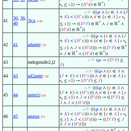
3935
*
∘
≤
𝑥
}) → (
𝐻
‘
𝑑
) ∈ ℝ
)
r
⊢
(((
𝜑
∧ (
𝑥
∈
𝐴
∧ (
𝐽
. . . . . . . . . . . . . . 15
+
𝐾
) < (
𝐻
‘
𝑥
))) ∧
𝑑
∈ {
𝑒
∈
𝐴
∣
𝑒
∘
30
,
36
,
r
41
3jca
1146
*
*
40
≤
𝑥
}) → ((
𝐷
‘
𝐹
) ∈ ℝ
∧
𝐽
∈ ℝ
∧
*
(
𝐻
‘
𝑑
) ∈ ℝ
))
⊢
(((
𝜑
∧ (
𝑥
∈
𝐴
∧ (
𝐽
. . . . . . . . . . . . . 14
+
𝐾
) < (
𝐻
‘
𝑥
))) ∧ (
𝑑
∈ {
𝑒
∈
𝐴
∣
𝑒
∘
r
42
41
adantrr
729
*
≤
𝑥
} ∧
𝐽
< (
𝐻
‘
𝑑
))) → ((
𝐷
‘
𝐹
) ∈ ℝ
*
*
∧
𝐽
∈ ℝ
∧ (
𝐻
‘
𝑑
) ∈ ℝ
))
⊢
(
𝜑
→ (
𝐷
‘
𝐹
) ≤
. . . . . . . . . . . . . . . . 17
43
mdegmulle2.j2
𝐽
)
⊢
(((
𝜑
∧ (
𝑥
∈
𝐴
∧
. . . . . . . . . . . . . . . 16
44
43
ad2antrr
(
𝐽
+
𝐾
) < (
𝐻
‘
𝑥
))) ∧
𝑑
∈ {
𝑒
∈
𝐴
∣
𝑒
738
∘
≤
𝑥
}) → (
𝐷
‘
𝐹
) ≤
𝐽
)
r
⊢
((((
𝜑
∧ (
𝑥
∈
𝐴
∧
. . . . . . . . . . . . . . 15
(
𝐽
+
𝐾
) < (
𝐻
‘
𝑥
))) ∧
𝑑
∈ {
𝑒
∈
𝐴
∣
𝑒
45
44
anim1i
626
∘
≤
𝑥
}) ∧
𝐽
< (
𝐻
‘
𝑑
)) → ((
𝐷
‘
𝐹
) ≤
r
𝐽
∧
𝐽
< (
𝐻
‘
𝑑
)))
⊢
(((
𝜑
∧ (
𝑥
∈
𝐴
∧ (
𝐽
. . . . . . . . . . . . . 14
+
𝐾
) < (
𝐻
‘
𝑥
))) ∧ (
𝑑
∈ {
𝑒
∈
𝐴
∣
𝑒
∘
r
46
45
anasss
471
≤
𝑥
} ∧
𝐽
< (
𝐻
‘
𝑑
))) → ((
𝐷
‘
𝐹
) ≤
𝐽
∧
𝐽
< (
𝐻
‘
𝑑
)))
*