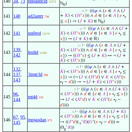
140
34
,
73
nn0addcld
12573
ℕ
)
0
⊢
(((
𝜑
∧ (
𝑥
∈
𝐴
∧ (
𝐽
. . . . . . . . . . . . 13
+
𝐾
) < (
𝐻
‘
𝑥
))) ∧
𝑑
∈ {
𝑒
∈
𝐴
∣
𝑒
∘
141
140
ad2antrr
738
r
≤
𝑥
}) → (
𝐽
+
𝐾
) ∈ ℕ
)
0
⊢
(((
𝜑
∧ (
𝑥
∈
𝐴
∧ (
𝐽
+
. . . . . . . . . . . 12
142
141
nn0red
𝐾
) < (
𝐻
‘
𝑥
))) ∧
𝑑
∈ {
𝑒
∈
𝐴
∣
𝑒
∘
≤
12570
r
𝑥
}) → (
𝐽
+
𝐾
) ∈ ℝ)
⊢
(((
𝜑
∧ (
𝑥
∈
𝐴
∧ (
𝐽
+
. . . . . . . . . . 11
139
,
𝐾
) < (
𝐻
‘
𝑥
))) ∧
𝑑
∈ {
𝑒
∈
𝐴
∣
𝑒
∘
≤
r
143
lenltd
11360
142
𝑥
}) → ((
𝐻
‘
𝑥
) ≤ (
𝐽
+
𝐾
) ↔ ¬ (
𝐽
+
𝐾
) < (
𝐻
‘
𝑥
)))
⊢
(((
𝜑
∧ (
𝑥
∈
𝐴
∧ (
𝐽
+
. . . . . . . . . 10
132
,
𝐾
) < (
𝐻
‘
𝑥
))) ∧
𝑑
∈ {
𝑒
∈
𝐴
∣
𝑒
∘
≤
r
144
137
,
3imtr3d
296
𝑥
}) → (¬ (
𝐽
< (
𝐻
‘
𝑑
) ∨
𝐾
< (
𝐻
‘(
𝑥
143
∘
−
𝑑
))) → ¬ (
𝐽
+
𝐾
) < (
𝐻
‘
𝑥
)))
f
⊢
(((
𝜑
∧ (
𝑥
∈
𝐴
∧ (
𝐽
+
𝐾
)
. . . . . . . . 9
96
,
< (
𝐻
‘
𝑥
))) ∧
𝑑
∈ {
𝑒
∈
𝐴
∣
𝑒
∘
≤
𝑥
})
r
145
mt4d
118
144
→ (
𝐽
< (
𝐻
‘
𝑑
) ∨
𝐾
< (
𝐻
‘(
𝑥
∘
−
f
𝑑
))))
⊢
(((
𝜑
∧ (
𝑥
∈
𝐴
∧ (
𝐽
+
𝐾
)
. . . . . . . 8
< (
𝐻
‘
𝑥
))) ∧
𝑑
∈ {
𝑒
∈
𝐴
∣
𝑒
∘
≤
𝑥
})
67
,
95
,
r
146
mpjaodan
973
→ ((
𝐹
‘
𝑑
)(.
‘
𝑅
)(
𝐺
‘(
𝑥
∘
−
𝑑
))) =
145
r
f
(0
‘
𝑅
))
g