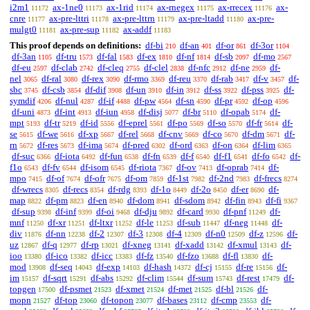
i2m1
ax-1ne0
ax-1rid
ax-rnegex
ax-rrecex
ax-
11172
11173
11174
11175
11176
cnre
ax-pre-lttri
ax-pre-lttrn
ax-pre-ltadd
ax-pre-
11177
11178
11179
11180
mulgt0
ax-pre-sup
ax-addf
11181
11182
11183
This proof depends on definitions:
df-bi
df-an
df-or
df-3or
210
401
861
1104
df-3an
df-tru
df-fal
df-ex
df-nf
df-sb
df-mo
1105
1573
1583
1810
1814
2097
2567
df-eu
df-clab
df-cleq
df-clel
df-nfc
df-ne
df-
2597
2742
2755
2838
2912
2959
nel
df-ral
df-rex
df-rmo
df-reu
df-rab
df-v
df-
3065
3080
3090
3369
3370
3417
3457
sbc
df-csb
df-dif
df-un
df-in
df-ss
df-pss
df-
3745
3854
3908
3910
3912
3922
3925
symdif
df-nul
df-if
df-pw
df-sn
df-pr
df-op
4206
4287
4488
4564
4590
4592
4596
df-uni
df-int
df-iun
df-disj
df-br
df-opab
df-
4873
4913
4958
5077
5110
5174
mpt
df-tr
df-id
df-eprel
df-po
df-so
df-fr
df-
5193
5219
5556
5561
5569
5570
5614
se
df-we
df-xp
df-rel
df-cnv
df-co
df-dm
df-
5615
5616
5667
5668
5669
5670
5671
rn
df-res
df-ima
df-pred
df-ord
df-on
df-lim
5672
5673
5674
6302
6363
6364
6365
df-suc
df-iota
df-fun
df-fn
df-f
df-f1
df-fo
df-
6366
6492
6538
6539
6540
6541
6542
f1o
df-fv
df-isom
df-riota
df-ov
df-oprab
df-
6543
6544
6545
7367
7413
7414
mpo
df-of
df-ofr
df-om
df-1st
df-2nd
df-frecs
7415
7674
7675
7859
7982
7983
8274
df-wrecs
df-recs
df-rdg
df-1o
df-2o
df-er
df-
8305
8354
8393
8449
8450
8690
map
df-pm
df-en
df-dom
df-sdom
df-fin
df-fi
8822
8823
8940
8941
8942
8943
9367
df-sup
df-inf
df-oi
df-dju
df-card
df-pnf
df-
9398
9399
9468
9892
9930
11249
mnf
df-xr
df-ltxr
df-le
df-sub
df-neg
df-
11250
11251
11252
11253
11447
11448
div
df-nn
df-2
df-3
df-4
df-n0
df-z
df-
11876
12238
12307
12308
12309
12509
12596
uz
df-q
df-rp
df-xneg
df-xadd
df-xmul
df-
12867
12977
13021
13141
13142
13143
ioo
df-ico
df-icc
df-fz
df-fzo
df-fl
df-
13380
13382
13383
13540
13688
13830
mod
df-seq
df-exp
df-hash
df-cj
df-re
df-
13908
14043
14103
14372
15155
15156
im
df-sqrt
df-abs
df-clim
df-sum
df-rest
df-
15157
15291
15292
15544
15743
17479
topgen
df-psmet
df-xmet
df-met
df-bl
df-
17500
21523
21524
21525
21526
mopn
df-top
df-topon
df-bases
df-cmp
df-
21527
23060
23077
23112
23553