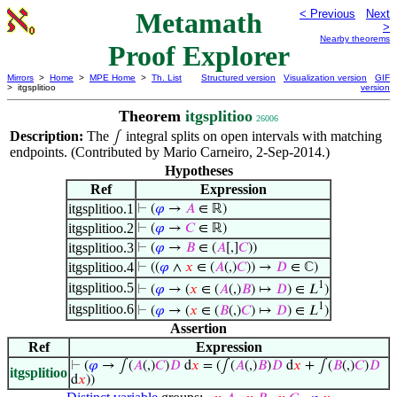
Metamath
< Previous
Next
>
Nearby theorems
Proof Explorer
Mirrors
>
Home
>
MPE Home
>
Th. List
Structured version
Visualization version
GIF
> itgsplitioo
version
Theorem
itgsplitioo
26006
Description:
The
integral splits on open intervals with matching
∫
endpoints. (Contributed by Mario Carneiro, 2-Sep-2014.)
Hypotheses
Ref
Expression
itgsplitioo.1
⊢
(
𝜑
→
𝐴
∈ ℝ)
itgsplitioo.2
⊢
(
𝜑
→
𝐶
∈ ℝ)
itgsplitioo.3
⊢
(
𝜑
→
𝐵
∈ (
𝐴
[,]
𝐶
))
itgsplitioo.4
⊢
((
𝜑
∧
𝑥
∈ (
𝐴
(,)
𝐶
)) →
𝐷
∈ ℂ)
1
itgsplitioo.5
⊢
(
𝜑
→ (
𝑥
∈ (
𝐴
(,)
𝐵
) ↦
𝐷
) ∈ 𝐿
)
1
itgsplitioo.6
⊢
(
𝜑
→ (
𝑥
∈ (
𝐵
(,)
𝐶
) ↦
𝐷
) ∈ 𝐿
)
Assertion
Ref
Expression
⊢
(
𝜑
→ ∫(
𝐴
(,)
𝐶
)
𝐷
d
𝑥
= (∫(
𝐴
(,)
𝐵
)
𝐷
d
𝑥
+ ∫(
𝐵
(,)
𝐶
)
𝐷
itgsplitioo
d
𝑥
))