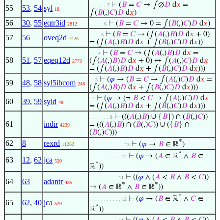
⊢
(
𝐵
=
𝐶
→ ∫∅
𝐷
d
𝑥
=
. . . . . . 7
55
53
,
54
syl
18
∫(
𝐵
(,)
𝐶
)
𝐷
d
𝑥
)
56
30
,
55
eqtr3id
⊢
(
𝐵
=
𝐶
→ 0 = ∫(
𝐵
(,)
𝐶
)
𝐷
d
𝑥
)
2812
. . . . . 6
⊢
(
𝐵
=
𝐶
→ (∫(
𝐴
(,)
𝐵
)
𝐷
d
𝑥
+ 0)
. . . . 5
57
56
oveq2d
7426
= (∫(
𝐴
(,)
𝐵
)
𝐷
d
𝑥
+ ∫(
𝐵
(,)
𝐶
)
𝐷
d
𝑥
))
⊢
(
𝐵
=
𝐶
→ (∫(
𝐴
(,)
𝐵
)
𝐷
d
𝑥
=
. . . 4
58
51
,
57
eqeq12d
(∫(
𝐴
(,)
𝐵
)
𝐷
d
𝑥
+ 0) ↔ ∫(
𝐴
(,)
𝐶
)
𝐷
d
𝑥
2779
= (∫(
𝐴
(,)
𝐵
)
𝐷
d
𝑥
+ ∫(
𝐵
(,)
𝐶
)
𝐷
d
𝑥
)))
⊢
(
𝜑
→ (
𝐵
=
𝐶
→ ∫(
𝐴
(,)
𝐶
)
𝐷
d
𝑥
=
. . 3
59
48
,
58
syl5ibcom
248
(∫(
𝐴
(,)
𝐵
)
𝐷
d
𝑥
+ ∫(
𝐵
(,)
𝐶
)
𝐷
d
𝑥
)))
⊢
(
𝜑
→ (¬
𝐵
<
𝐶
→ ∫(
𝐴
(,)
𝐶
)
𝐷
d
𝑥
. 2
60
39
,
59
syld
48
= (∫(
𝐴
(,)
𝐵
)
𝐷
d
𝑥
+ ∫(
𝐵
(,)
𝐶
)
𝐷
d
𝑥
)))
⊢
(((
𝐴
(,)
𝐵
) ∪ {
𝐵
}) ∩ (
𝐵
(,)
𝐶
))
. . . . . . . 8
61
indir
= (((
𝐴
(,)
𝐵
) ∩ (
𝐵
(,)
𝐶
)) ∪ ({
𝐵
} ∩
4239
(
𝐵
(,)
𝐶
)))
*
62
8
rexrd
⊢
(
𝜑
→
𝐵
∈ ℝ
)
11263
. . . . . . . . . . . . 13
*
⊢
(
𝜑
→ (
𝐴
∈ ℝ
∧
𝐵
∈
. . . . . . . . . . . 12
63
12
,
62
jca
520
*
ℝ
))
⊢
((
𝜑
∧ (
𝐴
<
𝐵
∧
𝐵
<
𝐶
))
. . . . . . . . . . 11
64
63
adantr
485
*
*
→ (
𝐴
∈ ℝ
∧
𝐵
∈ ℝ
))
*
⊢
(
𝜑
→ (
𝐵
∈ ℝ
∧
𝐶
∈
. . . . . . . . . . . 12
65
62
,
40
jca
520
*
ℝ
))