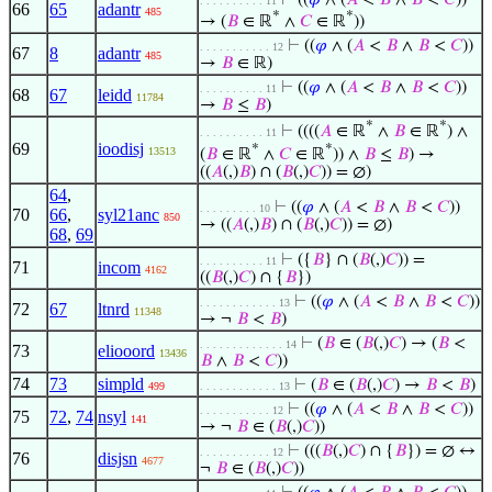
⊢
((
𝜑
∧ (
𝐴
<
𝐵
∧
𝐵
<
𝐶
))
. . . . . . . . . . 11
66
65
adantr
485
*
*
→ (
𝐵
∈ ℝ
∧
𝐶
∈ ℝ
))
⊢
((
𝜑
∧ (
𝐴
<
𝐵
∧
𝐵
<
𝐶
))
. . . . . . . . . . . 12
67
8
adantr
485
→
𝐵
∈ ℝ)
⊢
((
𝜑
∧ (
𝐴
<
𝐵
∧
𝐵
<
𝐶
))
. . . . . . . . . . 11
68
67
leidd
11784
→
𝐵
≤
𝐵
)
*
*
⊢
((((
𝐴
∈ ℝ
∧
𝐵
∈ ℝ
) ∧
. . . . . . . . . . 11
69
ioodisj
*
*
13513
(
𝐵
∈ ℝ
∧
𝐶
∈ ℝ
)) ∧
𝐵
≤
𝐵
) →
((
𝐴
(,)
𝐵
) ∩ (
𝐵
(,)
𝐶
)) = ∅)
64
,
⊢
((
𝜑
∧ (
𝐴
<
𝐵
∧
𝐵
<
𝐶
))
. . . . . . . . . 10
70
66
,
syl21anc
850
→ ((
𝐴
(,)
𝐵
) ∩ (
𝐵
(,)
𝐶
)) = ∅)
68
,
69
⊢
({
𝐵
} ∩ (
𝐵
(,)
𝐶
)) =
. . . . . . . . . . 11
71
incom
4162
((
𝐵
(,)
𝐶
) ∩ {
𝐵
})
⊢
((
𝜑
∧ (
𝐴
<
𝐵
∧
𝐵
<
𝐶
))
. . . . . . . . . . . . 13
72
67
ltnrd
11348
→ ¬
𝐵
<
𝐵
)
⊢
(
𝐵
∈ (
𝐵
(,)
𝐶
) → (
𝐵
<
. . . . . . . . . . . . . 14
73
eliooord
13436
𝐵
∧
𝐵
<
𝐶
))
74
73
simpld
⊢
(
𝐵
∈ (
𝐵
(,)
𝐶
) →
𝐵
<
𝐵
)
499
. . . . . . . . . . . . 13
⊢
((
𝜑
∧ (
𝐴
<
𝐵
∧
𝐵
<
𝐶
))
. . . . . . . . . . . 12
75
72
,
74
nsyl
141
→ ¬
𝐵
∈ (
𝐵
(,)
𝐶
))
⊢
(((
𝐵
(,)
𝐶
) ∩ {
𝐵
}) = ∅ ↔
. . . . . . . . . . . 12
76
disjsn
4677
¬
𝐵
∈ (
𝐵
(,)
𝐶
))