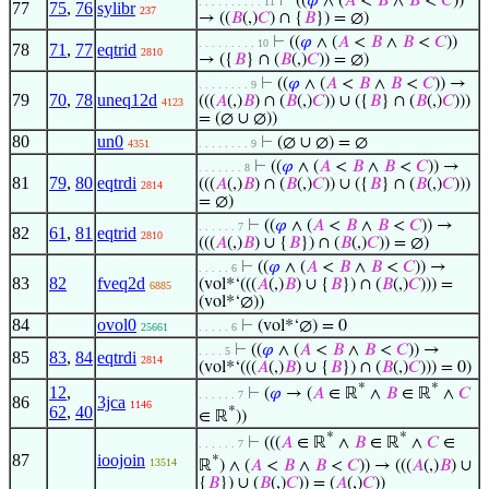
⊢
((
𝜑
∧ (
𝐴
<
𝐵
∧
𝐵
<
𝐶
))
. . . . . . . . . . 11
77
75
,
76
sylibr
237
→ ((
𝐵
(,)
𝐶
) ∩ {
𝐵
}) = ∅)
⊢
((
𝜑
∧ (
𝐴
<
𝐵
∧
𝐵
<
𝐶
))
. . . . . . . . . 10
78
71
,
77
eqtrid
2810
→ ({
𝐵
} ∩ (
𝐵
(,)
𝐶
)) = ∅)
⊢
((
𝜑
∧ (
𝐴
<
𝐵
∧
𝐵
<
𝐶
)) →
. . . . . . . . 9
79
70
,
78
uneq12d
(((
𝐴
(,)
𝐵
) ∩ (
𝐵
(,)
𝐶
)) ∪ ({
𝐵
} ∩ (
𝐵
(,)
𝐶
)))
4123
= (∅ ∪ ∅))
80
un0
⊢
(∅ ∪ ∅) = ∅
4351
. . . . . . . . 9
⊢
((
𝜑
∧ (
𝐴
<
𝐵
∧
𝐵
<
𝐶
)) →
. . . . . . . 8
81
79
,
80
eqtrdi
(((
𝐴
(,)
𝐵
) ∩ (
𝐵
(,)
𝐶
)) ∪ ({
𝐵
} ∩ (
𝐵
(,)
𝐶
)))
2814
= ∅)
⊢
((
𝜑
∧ (
𝐴
<
𝐵
∧
𝐵
<
𝐶
)) →
. . . . . . 7
82
61
,
81
eqtrid
2810
(((
𝐴
(,)
𝐵
) ∪ {
𝐵
}) ∩ (
𝐵
(,)
𝐶
)) = ∅)
⊢
((
𝜑
∧ (
𝐴
<
𝐵
∧
𝐵
<
𝐶
)) →
. . . . . 6
83
82
fveq2d
(vol*‘(((
𝐴
(,)
𝐵
) ∪ {
𝐵
}) ∩ (
𝐵
(,)
𝐶
))) =
6885
(vol*‘∅))
84
ovol0
⊢
(vol*‘∅) = 0
25661
. . . . . 6
⊢
((
𝜑
∧ (
𝐴
<
𝐵
∧
𝐵
<
𝐶
)) →
. . . . 5
85
83
,
84
eqtrdi
2814
(vol*‘(((
𝐴
(,)
𝐵
) ∪ {
𝐵
}) ∩ (
𝐵
(,)
𝐶
))) = 0)
*
*
12
,
⊢
(
𝜑
→ (
𝐴
∈ ℝ
∧
𝐵
∈ ℝ
∧
𝐶
. . . . . . 7
86
3jca
1146
62
,
40
*
∈ ℝ
))
*
*
⊢
(((
𝐴
∈ ℝ
∧
𝐵
∈ ℝ
∧
𝐶
∈
. . . . . . 7
87
ioojoin
*
13514
ℝ
) ∧ (
𝐴
<
𝐵
∧
𝐵
<
𝐶
)) → (((
𝐴
(,)
𝐵
) ∪
{
𝐵
}) ∪ (
𝐵
(,)
𝐶
)) = (
𝐴
(,)
𝐶
))