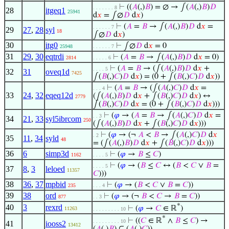
⊢
((
𝐴
(,)
𝐵
) = ∅ → ∫(
𝐴
(,)
𝐵
)
𝐷
. . . . . . . 8
28
itgeq1
25941
d
𝑥
= ∫∅
𝐷
d
𝑥
)
⊢
(
𝐴
=
𝐵
→ ∫(
𝐴
(,)
𝐵
)
𝐷
d
𝑥
=
. . . . . . 7
29
27
,
28
syl
18
∫∅
𝐷
d
𝑥
)
30
itg0
⊢
∫∅
𝐷
d
𝑥
= 0
25948
. . . . . . 7
31
29
,
30
eqtrdi
⊢
(
𝐴
=
𝐵
→ ∫(
𝐴
(,)
𝐵
)
𝐷
d
𝑥
= 0)
2814
. . . . . 6
⊢
(
𝐴
=
𝐵
→ (∫(
𝐴
(,)
𝐵
)
𝐷
d
𝑥
+
. . . . 5
32
31
oveq1d
7425
∫(
𝐵
(,)
𝐶
)
𝐷
d
𝑥
) = (0 + ∫(
𝐵
(,)
𝐶
)
𝐷
d
𝑥
))
⊢
(
𝐴
=
𝐵
→ (∫(
𝐴
(,)
𝐶
)
𝐷
d
𝑥
=
. . . 4
33
24
,
32
eqeq12d
(∫(
𝐴
(,)
𝐵
)
𝐷
d
𝑥
+ ∫(
𝐵
(,)
𝐶
)
𝐷
d
𝑥
) ↔
2779
∫(
𝐵
(,)
𝐶
)
𝐷
d
𝑥
= (0 + ∫(
𝐵
(,)
𝐶
)
𝐷
d
𝑥
)))
⊢
(
𝜑
→ (
𝐴
=
𝐵
→ ∫(
𝐴
(,)
𝐶
)
𝐷
d
𝑥
=
. . 3
34
21
,
33
syl5ibrcom
250
(∫(
𝐴
(,)
𝐵
)
𝐷
d
𝑥
+ ∫(
𝐵
(,)
𝐶
)
𝐷
d
𝑥
)))
⊢
(
𝜑
→ (¬
𝐴
<
𝐵
→ ∫(
𝐴
(,)
𝐶
)
𝐷
d
𝑥
. 2
35
11
,
34
syld
48
= (∫(
𝐴
(,)
𝐵
)
𝐷
d
𝑥
+ ∫(
𝐵
(,)
𝐶
)
𝐷
d
𝑥
)))
36
6
simp3d
⊢
(
𝜑
→
𝐵
≤
𝐶
)
1162
. . . . 5
⊢
(
𝜑
→ (
𝐵
≤
𝐶
↔ (
𝐵
<
𝐶
∨
𝐵
=
. . . . 5
37
8
,
3
leloed
11357
𝐶
)))
38
36
,
37
mpbid
⊢
(
𝜑
→ (
𝐵
<
𝐶
∨
𝐵
=
𝐶
))
235
. . . 4
39
38
ord
⊢
(
𝜑
→ (¬
𝐵
<
𝐶
→
𝐵
=
𝐶
))
877
. . 3
*
40
3
rexrd
⊢
(
𝜑
→
𝐶
∈ ℝ
)
11263
. . . . . . . . . 10
*
⊢
((
𝐶
∈ ℝ
∧
𝐵
≤
𝐶
) →
. . . . . . . . . 10
41
iooss2
13412