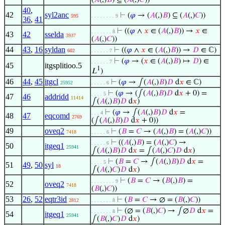
(
𝐴
(,)
𝐵
) ⊆ (
𝐴
(,)
𝐶
))
40
,
42
syl2anc
⊢
(
𝜑
→ (
𝐴
(,)
𝐵
) ⊆ (
𝐴
(,)
𝐶
))
595
. . . . . . . . 9
36
,
41
⊢
((
𝜑
∧
𝑥
∈ (
𝐴
(,)
𝐵
)) →
𝑥
∈
. . . . . . . 8
43
42
sselda
3937
(
𝐴
(,)
𝐶
))
44
43
,
16
syldan
⊢
((
𝜑
∧
𝑥
∈ (
𝐴
(,)
𝐵
)) →
𝐷
∈ ℂ)
602
. . . . . . 7
⊢
(
𝜑
→ (
𝑥
∈ (
𝐴
(,)
𝐵
) ↦
𝐷
) ∈
. . . . . . 7
45
itgsplitioo.5
1
𝐿
)
46
44
,
45
itgcl
⊢
(
𝜑
→ ∫(
𝐴
(,)
𝐵
)
𝐷
d
𝑥
∈ ℂ)
25952
. . . . . 6
⊢
(
𝜑
→ (∫(
𝐴
(,)
𝐵
)
𝐷
d
𝑥
+ 0) =
. . . . 5
47
46
addridd
11414
∫(
𝐴
(,)
𝐵
)
𝐷
d
𝑥
)
⊢
(
𝜑
→ ∫(
𝐴
(,)
𝐵
)
𝐷
d
𝑥
=
. . . 4
48
47
eqcomd
2769
(∫(
𝐴
(,)
𝐵
)
𝐷
d
𝑥
+ 0))
49
oveq2
⊢
(
𝐵
=
𝐶
→ (
𝐴
(,)
𝐵
) = (
𝐴
(,)
𝐶
))
7418
. . . . . 6
⊢
((
𝐴
(,)
𝐵
) = (
𝐴
(,)
𝐶
) →
. . . . . 6
50
itgeq1
25941
∫(
𝐴
(,)
𝐵
)
𝐷
d
𝑥
= ∫(
𝐴
(,)
𝐶
)
𝐷
d
𝑥
)
⊢
(
𝐵
=
𝐶
→ ∫(
𝐴
(,)
𝐵
)
𝐷
d
𝑥
=
. . . . 5
51
49
,
50
syl
18
∫(
𝐴
(,)
𝐶
)
𝐷
d
𝑥
)
⊢
(
𝐵
=
𝐶
→ (
𝐵
(,)
𝐵
) =
. . . . . . . . 9
52
oveq2
7418
(
𝐵
(,)
𝐶
))
53
26
,
52
eqtr3id
⊢
(
𝐵
=
𝐶
→ ∅ = (
𝐵
(,)
𝐶
))
2812
. . . . . . . 8
⊢
(∅ = (
𝐵
(,)
𝐶
) → ∫∅
𝐷
d
𝑥
=
. . . . . . . 8
54
itgeq1
25941
∫(
𝐵
(,)
𝐶
)
𝐷
d
𝑥
)