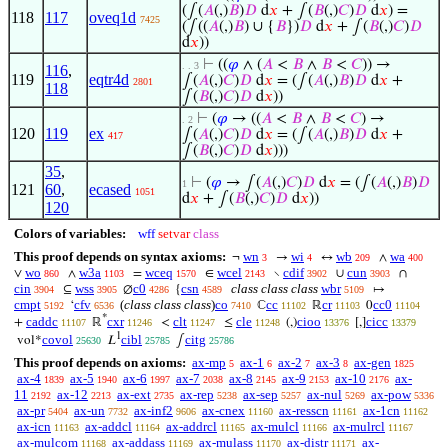
(∫(
𝐴
(,)
𝐵
)
𝐷
d
𝑥
+ ∫(
𝐵
(,)
𝐶
)
𝐷
d
𝑥
) =
118
117
oveq1d
7425
(∫((
𝐴
(,)
𝐵
) ∪ {
𝐵
})
𝐷
d
𝑥
+ ∫(
𝐵
(,)
𝐶
)
𝐷
d
𝑥
))
⊢
((
𝜑
∧ (
𝐴
<
𝐵
∧
𝐵
<
𝐶
)) →
. . 3
116
,
119
eqtr4d
∫(
𝐴
(,)
𝐶
)
𝐷
d
𝑥
= (∫(
𝐴
(,)
𝐵
)
𝐷
d
𝑥
+
2801
118
∫(
𝐵
(,)
𝐶
)
𝐷
d
𝑥
))
⊢
(
𝜑
→ ((
𝐴
<
𝐵
∧
𝐵
<
𝐶
) →
. 2
120
119
ex
∫(
𝐴
(,)
𝐶
)
𝐷
d
𝑥
= (∫(
𝐴
(,)
𝐵
)
𝐷
d
𝑥
+
417
∫(
𝐵
(,)
𝐶
)
𝐷
d
𝑥
)))
35
,
⊢
(
𝜑
→ ∫(
𝐴
(,)
𝐶
)
𝐷
d
𝑥
= (∫(
𝐴
(,)
𝐵
)
𝐷
1
121
60
,
ecased
1051
d
𝑥
+ ∫(
𝐵
(,)
𝐶
)
𝐷
d
𝑥
))
120
Colors of variables:
wff
setvar
class
This proof depends on syntax axioms:
wn
wi
wb
wa
¬
→
↔
∧
3
4
209
400
wo
w3a
wceq
wcel
cdif
cun
∨
∧
=
∈
∖
∪
∩
860
1103
1570
2143
3902
3903
cin
wss
c0
csn
class class class
wbr
⊆
∅
{
↦
3904
3905
4286
4589
5109
cmpt
cfv
(
class class class
)
co
cc
cr
cc0
‘
ℂ
ℝ
0
5192
6536
7410
11102
11103
11104
*
caddc
cxr
clt
cle
cioo
cicc
+
ℝ
<
≤
(,)
[,]
11107
11246
11247
11248
13376
13379
1
covol
cibl
citg
vol*
𝐿
∫
25630
25785
25786
This proof depends on axioms:
ax-mp
ax-1
ax-2
ax-3
ax-gen
5
6
7
8
1825
ax-4
ax-5
ax-6
ax-7
ax-8
ax-9
ax-10
ax-
1839
1940
1997
2038
2145
2153
2176
11
ax-12
ax-ext
ax-rep
ax-sep
ax-nul
ax-pow
2192
2213
2735
5238
5257
5269
5336
ax-pr
ax-un
ax-inf2
ax-cnex
ax-resscn
ax-1cn
5404
7732
9606
11160
11161
11162
ax-icn
ax-addcl
ax-addrcl
ax-mulcl
ax-mulrcl
11163
11164
11165
11166
11167
ax-mulcom
ax-addass
ax-mulass
ax-distr
ax-
11168
11169
11170
11171