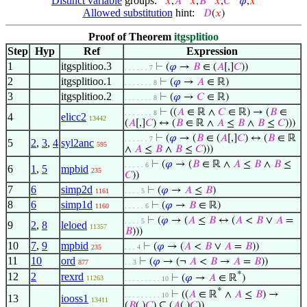
Distinct variable
groups:
𝑥
,
𝐴
𝑥
,
𝐵
𝑥
,
𝐶
𝜑
,
𝑥
Allowed substitution
hint:
𝐷
(
𝑥
)
Proof of Theorem
itgsplitioo
Step
Hyp
Ref
Expression
1
itgsplitioo.3
⊢
(
𝜑
→
𝐵
∈ (
𝐴
[,]
𝐶
))
. . . . . . 7
2
itgsplitioo.1
⊢
(
𝜑
→
𝐴
∈ ℝ)
. . . . . . . 8
3
itgsplitioo.2
⊢
(
𝜑
→
𝐶
∈ ℝ)
. . . . . . . 8
⊢
((
𝐴
∈ ℝ ∧
𝐶
∈ ℝ) → (
𝐵
∈
. . . . . . . 8
4
elicc2
13442
(
𝐴
[,]
𝐶
) ↔ (
𝐵
∈ ℝ ∧
𝐴
≤
𝐵
∧
𝐵
≤
𝐶
)))
⊢
(
𝜑
→ (
𝐵
∈ (
𝐴
[,]
𝐶
) ↔ (
𝐵
∈ ℝ
. . . . . . 7
5
2
,
3
,
4
syl2anc
595
∧
𝐴
≤
𝐵
∧
𝐵
≤
𝐶
)))
⊢
(
𝜑
→ (
𝐵
∈ ℝ ∧
𝐴
≤
𝐵
∧
𝐵
≤
. . . . . 6
6
1
,
5
mpbid
235
𝐶
))
7
6
simp2d
⊢
(
𝜑
→
𝐴
≤
𝐵
)
1161
. . . . 5
8
6
simp1d
⊢
(
𝜑
→
𝐵
∈ ℝ)
1160
. . . . . 6
⊢
(
𝜑
→ (
𝐴
≤
𝐵
↔ (
𝐴
<
𝐵
∨
𝐴
=
. . . . 5
9
2
,
8
leloed
11357
𝐵
)))
10
7
,
9
mpbid
⊢
(
𝜑
→ (
𝐴
<
𝐵
∨
𝐴
=
𝐵
))
235
. . . 4
11
10
ord
⊢
(
𝜑
→ (¬
𝐴
<
𝐵
→
𝐴
=
𝐵
))
877
. . 3
*
12
2
rexrd
⊢
(
𝜑
→
𝐴
∈ ℝ
)
11263
. . . . . . . . . 10
*
⊢
((
𝐴
∈ ℝ
∧
𝐴
≤
𝐵
) →
. . . . . . . . . 10
13
iooss1
13411
(
𝐵
(,)
𝐶
) ⊆ (
𝐴
(,)
𝐶
))