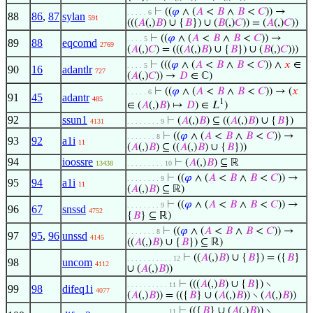
⊢
((
𝜑
∧ (
𝐴
<
𝐵
∧
𝐵
<
𝐶
)) →
. . . . . 6
88
86
,
87
sylan
591
(((
𝐴
(,)
𝐵
) ∪ {
𝐵
}) ∪ (
𝐵
(,)
𝐶
)) = (
𝐴
(,)
𝐶
))
⊢
((
𝜑
∧ (
𝐴
<
𝐵
∧
𝐵
<
𝐶
)) →
. . . . 5
89
88
eqcomd
2769
(
𝐴
(,)
𝐶
) = (((
𝐴
(,)
𝐵
) ∪ {
𝐵
}) ∪ (
𝐵
(,)
𝐶
)))
⊢
(((
𝜑
∧ (
𝐴
<
𝐵
∧
𝐵
<
𝐶
)) ∧
𝑥
∈
. . . . 5
90
16
adantlr
727
(
𝐴
(,)
𝐶
)) →
𝐷
∈ ℂ)
⊢
((
𝜑
∧ (
𝐴
<
𝐵
∧
𝐵
<
𝐶
)) → (
𝑥
. . . . . 6
91
45
adantr
485
1
∈ (
𝐴
(,)
𝐵
) ↦
𝐷
) ∈ 𝐿
)
92
ssun1
⊢
(
𝐴
(,)
𝐵
) ⊆ ((
𝐴
(,)
𝐵
) ∪ {
𝐵
})
4131
. . . . . . . . 9
⊢
((
𝜑
∧ (
𝐴
<
𝐵
∧
𝐵
<
𝐶
)) →
. . . . . . . 8
93
92
a1i
11
(
𝐴
(,)
𝐵
) ⊆ ((
𝐴
(,)
𝐵
) ∪ {
𝐵
}))
94
ioossre
⊢
(
𝐴
(,)
𝐵
) ⊆ ℝ
13438
. . . . . . . . . 10
⊢
((
𝜑
∧ (
𝐴
<
𝐵
∧
𝐵
<
𝐶
)) →
. . . . . . . . 9
95
94
a1i
11
(
𝐴
(,)
𝐵
) ⊆ ℝ)
⊢
((
𝜑
∧ (
𝐴
<
𝐵
∧
𝐵
<
𝐶
)) →
. . . . . . . . 9
96
67
snssd
4752
{
𝐵
} ⊆ ℝ)
⊢
((
𝜑
∧ (
𝐴
<
𝐵
∧
𝐵
<
𝐶
)) →
. . . . . . . 8
97
95
,
96
unssd
4145
((
𝐴
(,)
𝐵
) ∪ {
𝐵
}) ⊆ ℝ)
⊢
((
𝐴
(,)
𝐵
) ∪ {
𝐵
}) = ({
𝐵
}
. . . . . . . . . . . 12
98
uncom
4112
∪ (
𝐴
(,)
𝐵
))
⊢
(((
𝐴
(,)
𝐵
) ∪ {
𝐵
}) ∖
. . . . . . . . . . 11
99
98
difeq1i
4077
(
𝐴
(,)
𝐵
)) = (({
𝐵
} ∪ (
𝐴
(,)
𝐵
)) ∖ (
𝐴
(,)
𝐵
))
⊢
(({
𝐵
} ∪ (
𝐴
(,)
𝐵
)) ∖
. . . . . . . . . . 11