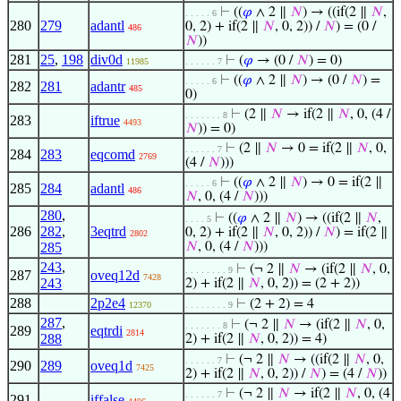
⊢
((
𝜑
∧ 2 ∥
𝑁
) → ((if(2 ∥
𝑁
,
. . . . . 6
280
279
adantl
0, 2) + if(2 ∥
𝑁
, 0, 2)) /
𝑁
) = (0 /
486
𝑁
))
281
25
,
198
div0d
⊢
(
𝜑
→ (0 /
𝑁
) = 0)
11985
. . . . . . 7
⊢
((
𝜑
∧ 2 ∥
𝑁
) → (0 /
𝑁
) =
. . . . . 6
282
281
adantr
485
0)
⊢
(2 ∥
𝑁
→ if(2 ∥
𝑁
, 0, (4 /
. . . . . . . 8
283
iftrue
4493
𝑁
)) = 0)
⊢
(2 ∥
𝑁
→ 0 = if(2 ∥
𝑁
, 0,
. . . . . . 7
284
283
eqcomd
2769
(4 /
𝑁
)))
⊢
((
𝜑
∧ 2 ∥
𝑁
) → 0 = if(2 ∥
. . . . . 6
285
284
adantl
486
𝑁
, 0, (4 /
𝑁
)))
280
,
⊢
((
𝜑
∧ 2 ∥
𝑁
) → ((if(2 ∥
𝑁
,
. . . . 5
286
282
,
3eqtrd
0, 2) + if(2 ∥
𝑁
, 0, 2)) /
𝑁
) = if(2 ∥
2802
285
𝑁
, 0, (4 /
𝑁
)))
243
,
⊢
(¬ 2 ∥
𝑁
→ (if(2 ∥
𝑁
, 0,
. . . . . . . . 9
287
oveq12d
7428
243
2) + if(2 ∥
𝑁
, 0, 2)) = (2 + 2))
288
2p2e4
⊢
(2 + 2) = 4
12370
. . . . . . . . 9
287
,
⊢
(¬ 2 ∥
𝑁
→ (if(2 ∥
𝑁
, 0,
. . . . . . . 8
289
eqtrdi
2814
288
2) + if(2 ∥
𝑁
, 0, 2)) = 4)
⊢
(¬ 2 ∥
𝑁
→ ((if(2 ∥
𝑁
, 0,
. . . . . . 7
290
289
oveq1d
7425
2) + if(2 ∥
𝑁
, 0, 2)) /
𝑁
) = (4 /
𝑁
))
⊢
(¬ 2 ∥
𝑁
→ if(2 ∥
𝑁
, 0, (4
. . . . . . 7
291
iffalse