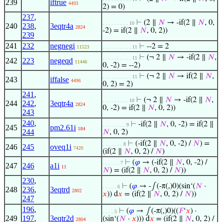
239
iftrue
4493
2) = 0)
237
,
⊢
(2 ∥
𝑁
→ -if(2 ∥
𝑁
, 0,
. . . . . . . . . 10
240
238
,
3eqtr4a
2824
-2) = if(2 ∥
𝑁
, 0, 2))
239
241
232
negnegi
⊢
--2 = 2
11523
. . . . . . . . . . 11
⊢
(¬ 2 ∥
𝑁
→ -if(2 ∥
𝑁
,
. . . . . . . . . . 11
242
223
negeqd
11446
0, -2) = --2)
⊢
(¬ 2 ∥
𝑁
→ if(2 ∥
𝑁
,
. . . . . . . . . . 11
243
iffalse
4496
0, 2) = 2)
241
,
⊢
(¬ 2 ∥
𝑁
→ -if(2 ∥
𝑁
,
. . . . . . . . . 10
244
242
,
3eqtr4a
2824
0, -2) = if(2 ∥
𝑁
, 0, 2))
243
240
,
⊢
-if(2 ∥
𝑁
, 0, -2) = if(2 ∥
. . . . . . . . 9
245
pm2.61i
184
244
𝑁
, 0, 2)
⊢
(-if(2 ∥
𝑁
, 0, -2) /
𝑁
) =
. . . . . . . 8
246
245
oveq1i
7420
(if(2 ∥
𝑁
, 0, 2) /
𝑁
)
⊢
(
𝜑
→ (-if(2 ∥
𝑁
, 0, -2) /
. . . . . . 7
247
246
a1i
11
𝑁
) = (if(2 ∥
𝑁
, 0, 2) /
𝑁
))
230
,
⊢
(
𝜑
→ -∫(-π(,)0)(sin‘(
𝑁
·
. . . . . 6
248
236
,
3eqtrd
2802
𝑥
)) d
𝑥
= (if(2 ∥
𝑁
, 0, 2) /
𝑁
))
247
196
,
⊢
(
𝜑
→ ∫(-π(,)0)((
𝐹
‘
𝑥
) ·
. . . . 5
249
197
,
3eqtr2d
(sin‘(
𝑁
·
𝑥
))) d
𝑥
= (if(2 ∥
𝑁
, 0, 2) /
2804