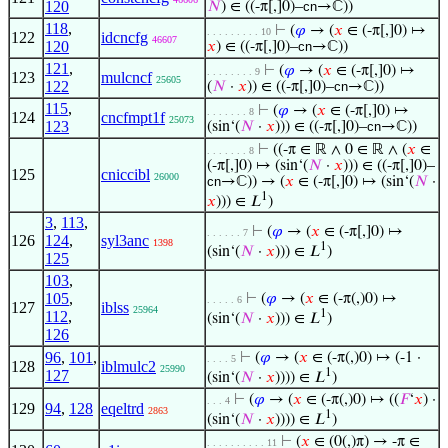
120
𝑁
) ∈ ((-π[,]0)–
cn
→ℂ))
118
,
⊢
(
𝜑
→ (
𝑥
∈ (-π[,]0) ↦
. . . . . . . . . 10
122
idcncfg
46607
120
𝑥
) ∈ ((-π[,]0)–
cn
→ℂ))
121
,
⊢
(
𝜑
→ (
𝑥
∈ (-π[,]0) ↦
. . . . . . . . 9
123
mulcncf
25605
122
(
𝑁
·
𝑥
)) ∈ ((-π[,]0)–
cn
→ℂ))
115
,
⊢
(
𝜑
→ (
𝑥
∈ (-π[,]0) ↦
. . . . . . . 8
124
cncfmpt1f
25073
123
(sin‘(
𝑁
·
𝑥
))) ∈ ((-π[,]0)–
cn
→ℂ))
⊢
((-π ∈ ℝ ∧ 0 ∈ ℝ ∧ (
𝑥
∈
. . . . . . . 8
(-π[,]0) ↦ (sin‘(
𝑁
·
𝑥
))) ∈ ((-π[,]0)–
125
cniccibl
26000
cn
→ℂ)) → (
𝑥
∈ (-π[,]0) ↦ (sin‘(
𝑁
·
1
𝑥
))) ∈ 𝐿
)
3
,
113
,
⊢
(
𝜑
→ (
𝑥
∈ (-π[,]0) ↦
. . . . . . 7
126
124
,
syl3anc
1398
1
(sin‘(
𝑁
·
𝑥
))) ∈ 𝐿
)
125
103
,
105
,
⊢
(
𝜑
→ (
𝑥
∈ (-π(,)0) ↦
. . . . . 6
127
iblss
25964
1
112
,
(sin‘(
𝑁
·
𝑥
))) ∈ 𝐿
)
126
96
,
101
,
⊢
(
𝜑
→ (
𝑥
∈ (-π(,)0) ↦ (-1 ·
. . . . 5
128
iblmulc2
25990
1
127
(sin‘(
𝑁
·
𝑥
)))) ∈ 𝐿
)
⊢
(
𝜑
→ (
𝑥
∈ (-π(,)0) ↦ ((
𝐹
‘
𝑥
) ·
. . . 4
129
94
,
128
eqeltrd
2863
1
(sin‘(
𝑁
·
𝑥
)))) ∈ 𝐿
)
⊢
(
𝑥
∈ (0(,)π) → -π ∈
. . . . . . . . . . 11