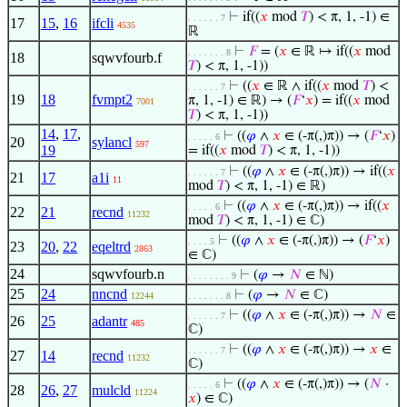
⊢
if((
𝑥
mod
𝑇
) < π, 1, -1) ∈
. . . . . . 7
17
15
,
16
ifcli
4535
ℝ
⊢
𝐹
= (
𝑥
∈ ℝ ↦ if((
𝑥
mod
. . . . . . . 8
18
sqwvfourb.f
𝑇
) < π, 1, -1))
⊢
((
𝑥
∈ ℝ ∧ if((
𝑥
mod
𝑇
) <
. . . . . . 7
19
18
fvmpt2
π, 1, -1) ∈ ℝ) → (
𝐹
‘
𝑥
) = if((
𝑥
mod
7001
𝑇
) < π, 1, -1))
14
,
17
,
⊢
((
𝜑
∧
𝑥
∈ (-π(,)π)) → (
𝐹
‘
𝑥
)
. . . . . 6
20
sylancl
597
19
= if((
𝑥
mod
𝑇
) < π, 1, -1))
⊢
((
𝜑
∧
𝑥
∈ (-π(,)π)) → if((
𝑥
. . . . . . 7
21
17
a1i
11
mod
𝑇
) < π, 1, -1) ∈ ℝ)
⊢
((
𝜑
∧
𝑥
∈ (-π(,)π)) → if((
𝑥
. . . . . 6
22
21
recnd
11232
mod
𝑇
) < π, 1, -1) ∈ ℂ)
⊢
((
𝜑
∧
𝑥
∈ (-π(,)π)) → (
𝐹
‘
𝑥
)
. . . . 5
23
20
,
22
eqeltrd
2863
∈ ℂ)
24
sqwvfourb.n
⊢
(
𝜑
→
𝑁
∈ ℕ)
. . . . . . . . 9
25
24
nncnd
⊢
(
𝜑
→
𝑁
∈ ℂ)
12244
. . . . . . . 8
⊢
((
𝜑
∧
𝑥
∈ (-π(,)π)) →
𝑁
∈
. . . . . . 7
26
25
adantr
485
ℂ)
⊢
((
𝜑
∧
𝑥
∈ (-π(,)π)) →
𝑥
∈
. . . . . . 7
27
14
recnd
11232
ℂ)
⊢
((
𝜑
∧
𝑥
∈ (-π(,)π)) → (
𝑁
·
. . . . . 6
28
26
,
27
mulcld
11224
𝑥
) ∈ ℂ)