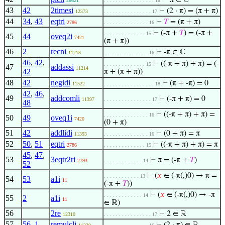
⊢
π ∈ ℂ
26621
. . . . . . . . . . . . . . . . . 18
43
42
2timesi
⊢
(2 · π) = (π + π)
12373
. . . . . . . . . . . . . . . . 17
44
34
,
43
eqtri
⊢
𝑇
= (π + π)
2786
. . . . . . . . . . . . . . . 16
⊢
(-π +
𝑇
) = (-π +
. . . . . . . . . . . . . . 15
45
44
oveq2i
7421
(π + π))
46
2
recni
⊢
-π ∈ ℂ
11218
. . . . . . . . . . . . . . . 16
46
,
42
,
⊢
((-π + π) + π) = (-
. . . . . . . . . . . . . . 15
47
addassi
11214
42
π + (π + π))
48
42
negidi
⊢
(π + -π) = 0
11522
. . . . . . . . . . . . . . . . . 18
42
,
46
,
49
addcomli
⊢
(-π + π) = 0
11397
. . . . . . . . . . . . . . . . 17
48
⊢
((-π + π) + π) =
. . . . . . . . . . . . . . . 16
50
49
oveq1i
7420
(0 + π)
51
42
addlidi
⊢
(0 + π) = π
11393
. . . . . . . . . . . . . . . 16
52
50
,
51
eqtri
⊢
((-π + π) + π) = π
2786
. . . . . . . . . . . . . . 15
45
,
47
,
53
3eqtr2ri
⊢
π = (-π +
𝑇
)
2793
. . . . . . . . . . . . . 14
52
⊢
(
𝑥
∈ (-π(,)0) → π =
. . . . . . . . . . . . 13
54
53
a1i
11
(-π +
𝑇
))
⊢
(
𝑥
∈ (-π(,)0) → -π
. . . . . . . . . . . . . 14
55
2
a1i
11
∈ ℝ)
56
2re
⊢
2 ∈ ℝ
12310
. . . . . . . . . . . . . . . . 17
57
56
,
1
remulcli