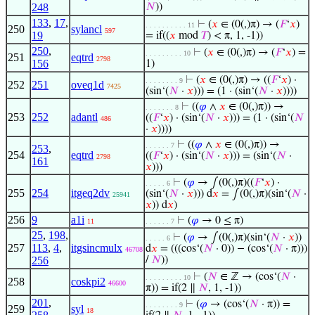
248
𝑁
))
133
,
17
,
⊢
(
𝑥
∈ (0(,)π) → (
𝐹
‘
𝑥
)
. . . . . . . . . . 11
250
sylancl
597
19
= if((
𝑥
mod
𝑇
) < π, 1, -1))
250
,
⊢
(
𝑥
∈ (0(,)π) → (
𝐹
‘
𝑥
) =
. . . . . . . . . 10
251
eqtrd
2798
156
1)
⊢
(
𝑥
∈ (0(,)π) → ((
𝐹
‘
𝑥
) ·
. . . . . . . . 9
252
251
oveq1d
7425
(sin‘(
𝑁
·
𝑥
))) = (1 · (sin‘(
𝑁
·
𝑥
))))
⊢
((
𝜑
∧
𝑥
∈ (0(,)π)) →
. . . . . . . 8
253
252
adantl
((
𝐹
‘
𝑥
) · (sin‘(
𝑁
·
𝑥
))) = (1 · (sin‘(
𝑁
486
·
𝑥
))))
⊢
((
𝜑
∧
𝑥
∈ (0(,)π)) →
. . . . . . 7
253
,
254
eqtrd
((
𝐹
‘
𝑥
) · (sin‘(
𝑁
·
𝑥
))) = (sin‘(
𝑁
·
2798
161
𝑥
)))
⊢
(
𝜑
→ ∫(0(,)π)((
𝐹
‘
𝑥
) ·
. . . . . 6
255
254
itgeq2dv
(sin‘(
𝑁
·
𝑥
))) d
𝑥
= ∫(0(,)π)(sin‘(
𝑁
·
25941
𝑥
)) d
𝑥
)
256
9
a1i
⊢
(
𝜑
→ 0 ≤ π)
11
. . . . . . 7
25
,
198
,
⊢
(
𝜑
→ ∫(0(,)π)(sin‘(
𝑁
·
𝑥
))
. . . . . 6
257
113
,
4
,
itgsincmulx
d
𝑥
= (((cos‘(
𝑁
· 0)) − (cos‘(
𝑁
· π)))
46708
256
/
𝑁
))
⊢
(
𝑁
∈ ℤ → (cos‘(
𝑁
·
. . . . . . . . . 10
258
coskpi2
46600
π)) = if(2 ∥
𝑁
, 1, -1))
201
,
⊢
(
𝜑
→ (cos‘(
𝑁
· π)) =
. . . . . . . . 9
259
syl
18