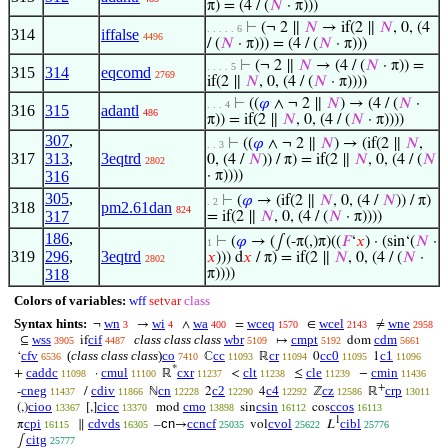
π) = (4 / (
𝑁
· π)))
⊢
(¬ 2 ∥
𝑁
→ if(2 ∥
𝑁
, 0, (4
. . . . . 6
314
iffalse
4496
/ (
𝑁
· π))) = (4 / (
𝑁
· π)))
⊢
(¬ 2 ∥
𝑁
→ (4 / (
𝑁
· π)) =
. . . . 5
315
314
eqcomd
2769
if(2 ∥
𝑁
, 0, (4 / (
𝑁
· π))))
⊢
((
𝜑
∧ ¬ 2 ∥
𝑁
) → (4 / (
𝑁
·
. . . 4
316
315
adantl
486
π)) = if(2 ∥
𝑁
, 0, (4 / (
𝑁
· π))))
307
,
⊢
((
𝜑
∧ ¬ 2 ∥
𝑁
) → (if(2 ∥
𝑁
,
. . 3
317
313
,
3eqtrd
0, (4 /
𝑁
)) / π) = if(2 ∥
𝑁
, 0, (4 / (
𝑁
2802
316
· π))))
305
,
⊢
(
𝜑
→ (if(2 ∥
𝑁
, 0, (4 /
𝑁
)) / π)
. 2
318
pm2.61dan
824
317
= if(2 ∥
𝑁
, 0, (4 / (
𝑁
· π))))
186
,
⊢
(
𝜑
→ (∫(-π(,)π)((
𝐹
‘
𝑥
) · (sin‘(
𝑁
·
1
319
296
,
3eqtrd
𝑥
))) d
𝑥
/ π) = if(2 ∥
𝑁
, 0, (4 / (
𝑁
·
2802
318
π))))
Colors of variables:
wff
setvar
class
Syntax hints:
wn
wi
wa
wceq
wcel
wne
¬
→
∧
=
∈
≠
3
4
400
1570
2143
2958
wss
cif
class class class
wbr
cmpt
cdm
⊆
if
↦
dom
3905
4487
5109
5192
5661
cfv
(
class class class
)
co
cc
cr
cc0
c1
‘
ℂ
ℝ
0
1
6536
7410
11093
11094
11095
11096
*
caddc
cmul
cxr
clt
cle
cmin
+
·
ℝ
<
≤
−
11098
11100
11237
11238
11239
11436
+
cneg
cdiv
cn
c2
c4
cz
crp
-
/
ℕ
2
4
ℤ
ℝ
11437
11866
12228
12290
12292
12586
13011
cioo
cicc
cmo
csin
ccos
(,)
[,]
mod
sin
cos
13367
13370
13898
16112
16113
1
cpi
cdvds
cn
ccncf
cvol
cibl
π
∥
–
→
vol
𝐿
16115
16305
25035
25622
25776
citg
∫
25777