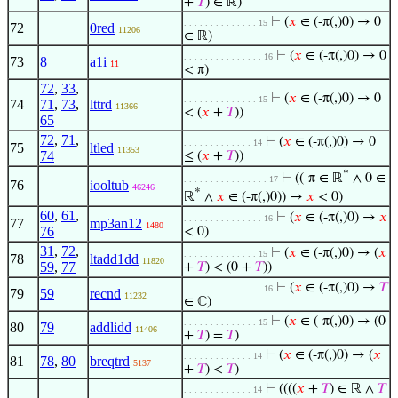
+
𝑇
) ∈ ℝ)
⊢
(
𝑥
∈ (-π(,)0) → 0
. . . . . . . . . . . . . . 15
72
0red
11206
∈ ℝ)
⊢
(
𝑥
∈ (-π(,)0) → 0
. . . . . . . . . . . . . . . 16
73
8
a1i
11
< π)
72
,
33
,
⊢
(
𝑥
∈ (-π(,)0) → 0
. . . . . . . . . . . . . . 15
74
71
,
73
,
lttrd
11366
< (
𝑥
+
𝑇
))
65
72
,
71
,
⊢
(
𝑥
∈ (-π(,)0) → 0
. . . . . . . . . . . . . 14
75
ltled
11353
74
≤ (
𝑥
+
𝑇
))
*
⊢
((-π ∈ ℝ
∧ 0 ∈
. . . . . . . . . . . . . . . . 17
76
iooltub
46246
*
ℝ
∧
𝑥
∈ (-π(,)0)) →
𝑥
< 0)
60
,
61
,
⊢
(
𝑥
∈ (-π(,)0) →
𝑥
. . . . . . . . . . . . . . . 16
77
mp3an12
1480
76
< 0)
31
,
72
,
⊢
(
𝑥
∈ (-π(,)0) → (
𝑥
. . . . . . . . . . . . . . 15
78
ltadd1dd
11820
59
,
77
+
𝑇
) < (0 +
𝑇
))
⊢
(
𝑥
∈ (-π(,)0) →
𝑇
. . . . . . . . . . . . . . . 16
79
59
recnd
11232
∈ ℂ)
⊢
(
𝑥
∈ (-π(,)0) → (0
. . . . . . . . . . . . . . 15
80
79
addlidd
11406
+
𝑇
) =
𝑇
)
⊢
(
𝑥
∈ (-π(,)0) → (
𝑥
. . . . . . . . . . . . . 14
81
78
,
80
breqtrd
5137
+
𝑇
) <
𝑇
)
⊢
((((
𝑥
+
𝑇
) ∈ ℝ ∧
𝑇
. . . . . . . . . . . . . 14