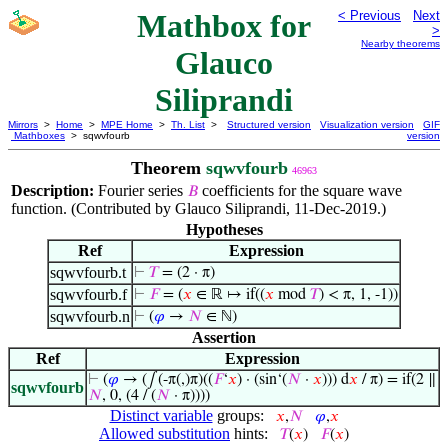
Mathbox for
< Previous
Next
>
Nearby theorems
Glauco
Siliprandi
Mirrors
>
Home
>
MPE Home
>
Th. List
>
Structured version
Visualization version
GIF
Mathboxes
> sqwvfourb
version
Theorem
sqwvfourb
46963
Description:
Fourier series
coefficients for the square wave
𝐵
function. (Contributed by Glauco Siliprandi, 11-Dec-2019.)
Hypotheses
Ref
Expression
sqwvfourb.t
⊢
𝑇
= (2 · π)
sqwvfourb.f
⊢
𝐹
= (
𝑥
∈ ℝ ↦ if((
𝑥
mod
𝑇
) < π, 1, -1))
sqwvfourb.n
⊢
(
𝜑
→
𝑁
∈ ℕ)
Assertion
Ref
Expression
⊢
(
𝜑
→ (∫(-π(,)π)((
𝐹
‘
𝑥
) · (sin‘(
𝑁
·
𝑥
))) d
𝑥
/ π) = if(2 ∥
sqwvfourb
𝑁
, 0, (4 / (
𝑁
· π))))
Distinct variable
groups:
𝑥
,
𝑁
𝜑
,
𝑥
Allowed substitution
hints:
𝑇
(
𝑥
)
𝐹
(
𝑥
)