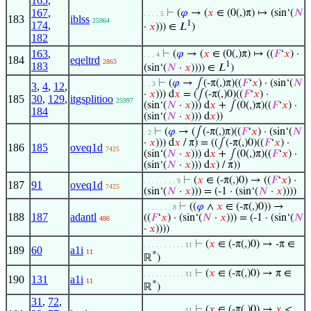
165
,
167
,
⊢
(
𝜑
→ (
𝑥
∈ (0(,)π) ↦ (sin‘(
𝑁
. . . . 5
183
iblss
25964
1
174
,
·
𝑥
))) ∈ 𝐿
)
182
163
,
⊢
(
𝜑
→ (
𝑥
∈ (0(,)π) ↦ ((
𝐹
‘
𝑥
) ·
. . . 4
184
eqeltrd
2863
1
183
(sin‘(
𝑁
·
𝑥
)))) ∈ 𝐿
)
⊢
(
𝜑
→ ∫(-π(,)π)((
𝐹
‘
𝑥
) · (sin‘(
𝑁
. . 3
3
,
4
,
12
,
·
𝑥
))) d
𝑥
= (∫(-π(,)0)((
𝐹
‘
𝑥
) ·
185
30
,
129
,
itgsplitioo
25997
(sin‘(
𝑁
·
𝑥
))) d
𝑥
+ ∫(0(,)π)((
𝐹
‘
𝑥
) ·
184
(sin‘(
𝑁
·
𝑥
))) d
𝑥
))
⊢
(
𝜑
→ (∫(-π(,)π)((
𝐹
‘
𝑥
) · (sin‘(
𝑁
. 2
·
𝑥
))) d
𝑥
/ π) = ((∫(-π(,)0)((
𝐹
‘
𝑥
) ·
186
185
oveq1d
7425
(sin‘(
𝑁
·
𝑥
))) d
𝑥
+ ∫(0(,)π)((
𝐹
‘
𝑥
) ·
(sin‘(
𝑁
·
𝑥
))) d
𝑥
) / π))
⊢
(
𝑥
∈ (-π(,)0) → ((
𝐹
‘
𝑥
) ·
. . . . . . . . 9
187
91
oveq1d
7425
(sin‘(
𝑁
·
𝑥
))) = (-1 · (sin‘(
𝑁
·
𝑥
))))
⊢
((
𝜑
∧
𝑥
∈ (-π(,)0)) →
. . . . . . . 8
188
187
adantl
((
𝐹
‘
𝑥
) · (sin‘(
𝑁
·
𝑥
))) = (-1 · (sin‘(
𝑁
486
·
𝑥
))))
⊢
(
𝑥
∈ (-π(,)0) → -π ∈
. . . . . . . . . . 11
189
60
a1i
11
*
ℝ
)
⊢
(
𝑥
∈ (-π(,)0) → π ∈
. . . . . . . . . . 11
190
131
a1i
11
*
ℝ
)
31
,
72
,
⊢
(
𝑥
∈ (-π(,)0) →
𝑥
<
. . . . . . . . . . 11