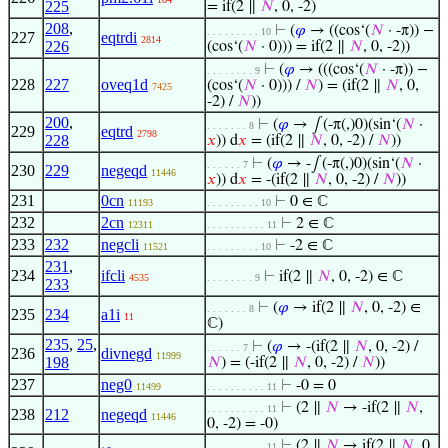
225
= if(2 ∥
𝑁
, 0, -2)
208
,
⊢
(
𝜑
→ ((cos‘(
𝑁
· -π)) −
. . . . . . . . . 10
227
eqtrdi
2814
226
(cos‘(
𝑁
· 0))) = if(2 ∥
𝑁
, 0, -2))
⊢
(
𝜑
→ (((cos‘(
𝑁
· -π)) −
. . . . . . . . 9
228
227
oveq1d
(cos‘(
𝑁
· 0))) /
𝑁
) = (if(2 ∥
𝑁
, 0,
7425
-2) /
𝑁
))
200
,
⊢
(
𝜑
→ ∫(-π(,)0)(sin‘(
𝑁
·
. . . . . . . 8
229
eqtrd
2798
228
𝑥
)) d
𝑥
= (if(2 ∥
𝑁
, 0, -2) /
𝑁
))
⊢
(
𝜑
→ -∫(-π(,)0)(sin‘(
𝑁
·
. . . . . . 7
230
229
negeqd
11446
𝑥
)) d
𝑥
= -(if(2 ∥
𝑁
, 0, -2) /
𝑁
))
231
0cn
⊢
0 ∈ ℂ
11193
. . . . . . . . . 10
232
2cn
⊢
2 ∈ ℂ
12311
. . . . . . . . . . 11
233
232
negcli
⊢
-2 ∈ ℂ
11521
. . . . . . . . . 10
231
,
234
ifcli
⊢
if(2 ∥
𝑁
, 0, -2) ∈ ℂ
4535
. . . . . . . . 9
233
⊢
(
𝜑
→ if(2 ∥
𝑁
, 0, -2) ∈
. . . . . . . 8
235
234
a1i
11
ℂ)
235
,
25
,
⊢
(
𝜑
→ -(if(2 ∥
𝑁
, 0, -2) /
. . . . . . 7
236
divnegd
11999
198
𝑁
) = (-if(2 ∥
𝑁
, 0, -2) /
𝑁
))
237
neg0
⊢
-0 = 0
11499
. . . . . . . . . . 11
⊢
(2 ∥
𝑁
→ -if(2 ∥
𝑁
,
. . . . . . . . . . 11
238
212
negeqd
11446
0, -2) = -0)
⊢
(2 ∥
𝑁
→ if(2 ∥
𝑁
, 0,
. . . . . . . . . . 11