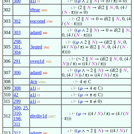
301
300
a1i
⊢
((
𝜑
∧ 2 ∥
𝑁
) → (0 / π) = 0)
11
. . . 4
⊢
(2 ∥
𝑁
→ if(2 ∥
𝑁
, 0, (4 /
. . . . . 6
302
iftrue
4493
(
𝑁
· π))) = 0)
⊢
(2 ∥
𝑁
→ 0 = if(2 ∥
𝑁
, 0, (4
. . . . 5
303
302
eqcomd
2769
/ (
𝑁
· π))))
⊢
((
𝜑
∧ 2 ∥
𝑁
) → 0 = if(2 ∥
𝑁
,
. . . 4
304
303
adantl
486
0, (4 / (
𝑁
· π))))
298
,
⊢
((
𝜑
∧ 2 ∥
𝑁
) → (if(2 ∥
𝑁
, 0,
. . 3
305
301
,
3eqtrd
(4 /
𝑁
)) / π) = if(2 ∥
𝑁
, 0, (4 / (
𝑁
·
2802
304
π))))
⊢
(¬ 2 ∥
𝑁
→ (if(2 ∥
𝑁
, 0, (4 /
. . . . 5
306
291
oveq1d
7425
𝑁
)) / π) = ((4 /
𝑁
) / π))
⊢
((
𝜑
∧ ¬ 2 ∥
𝑁
) → (if(2 ∥
𝑁
,
. . . 4
307
306
adantl
486
0, (4 /
𝑁
)) / π) = ((4 /
𝑁
) / π))
308
4cn
⊢
4 ∈ ℂ
12321
. . . . . . 7
309
308
a1i
⊢
(
𝜑
→ 4 ∈ ℂ)
11
. . . . . 6
310
42
a1i
⊢
(
𝜑
→ π ∈ ℂ)
11
. . . . . 6
311
299
a1i
⊢
(
𝜑
→ π ≠ 0)
11
. . . . . 6
309
,
25
,
310
,
⊢
(
𝜑
→ ((4 /
𝑁
) / π) = (4 / (
𝑁
. . . . 5
312
divdiv1d
12017
198
,
· π)))
311
⊢
((
𝜑
∧ ¬ 2 ∥
𝑁
) → ((4 /
𝑁
) /
. . . 4
313
312
adantr
485