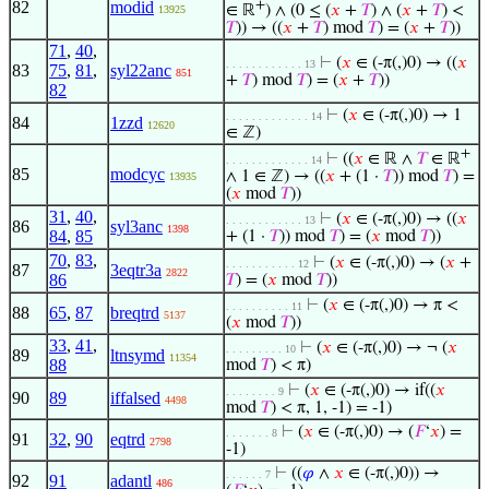
82
modid
+
∈ ℝ
) ∧ (0 ≤ (
𝑥
+
𝑇
) ∧ (
𝑥
+
𝑇
) <
13925
𝑇
)) → ((
𝑥
+
𝑇
) mod
𝑇
) = (
𝑥
+
𝑇
))
71
,
40
,
⊢
(
𝑥
∈ (-π(,)0) → ((
𝑥
. . . . . . . . . . . . 13
83
75
,
81
,
syl22anc
851
+
𝑇
) mod
𝑇
) = (
𝑥
+
𝑇
))
82
⊢
(
𝑥
∈ (-π(,)0) → 1
. . . . . . . . . . . . . 14
84
1zzd
12620
∈ ℤ)
+
⊢
((
𝑥
∈ ℝ ∧
𝑇
∈ ℝ
. . . . . . . . . . . . . 14
85
modcyc
∧ 1 ∈ ℤ) → ((
𝑥
+ (1 ·
𝑇
)) mod
𝑇
) =
13935
(
𝑥
mod
𝑇
))
31
,
40
,
⊢
(
𝑥
∈ (-π(,)0) → ((
𝑥
. . . . . . . . . . . . 13
86
syl3anc
1398
84
,
85
+ (1 ·
𝑇
)) mod
𝑇
) = (
𝑥
mod
𝑇
))
70
,
83
,
⊢
(
𝑥
∈ (-π(,)0) → (
𝑥
+
. . . . . . . . . . . 12
87
3eqtr3a
2822
86
𝑇
) = (
𝑥
mod
𝑇
))
⊢
(
𝑥
∈ (-π(,)0) → π <
. . . . . . . . . . 11
88
65
,
87
breqtrd
5137
(
𝑥
mod
𝑇
))
33
,
41
,
⊢
(
𝑥
∈ (-π(,)0) → ¬ (
𝑥
. . . . . . . . . 10
89
ltnsymd
11354
88
mod
𝑇
) < π)
⊢
(
𝑥
∈ (-π(,)0) → if((
𝑥
. . . . . . . . 9
90
89
iffalsed
4498
mod
𝑇
) < π, 1, -1) = -1)
⊢
(
𝑥
∈ (-π(,)0) → (
𝐹
‘
𝑥
) =
. . . . . . . 8
91
32
,
90
eqtrd
2798
-1)
⊢
((
𝜑
∧
𝑥
∈ (-π(,)0)) →
. . . . . . 7
92
91
adantl
486