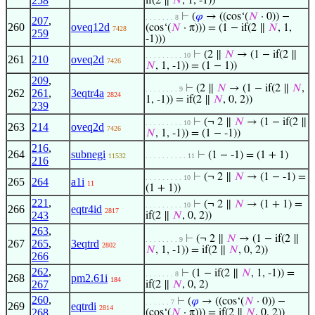
258
if(2 ∥
𝑁
, 1, -1))
⊢
(
𝜑
→ ((cos‘(
𝑁
· 0)) −
. . . . . . . 8
207
,
260
oveq12d
(cos‘(
𝑁
· π))) = (1 − if(2 ∥
𝑁
, 1,
7428
259
-1)))
⊢
(2 ∥
𝑁
→ (1 − if(2 ∥
. . . . . . . . . 10
261
210
oveq2d
7426
𝑁
, 1, -1)) = (1 − 1))
209
,
⊢
(2 ∥
𝑁
→ (1 − if(2 ∥
𝑁
,
. . . . . . . . 9
262
261
,
3eqtr4a
2824
1, -1)) = if(2 ∥
𝑁
, 0, 2))
239
⊢
(¬ 2 ∥
𝑁
→ (1 − if(2 ∥
. . . . . . . . . 10
263
214
oveq2d
7426
𝑁
, 1, -1)) = (1 − -1))
216
,
264
subnegi
⊢
(1 − -1) = (1 + 1)
11532
. . . . . . . . . . 11
216
⊢
(¬ 2 ∥
𝑁
→ (1 − -1) =
. . . . . . . . . 10
265
264
a1i
11
(1 + 1))
221
,
⊢
(¬ 2 ∥
𝑁
→ (1 + 1) =
. . . . . . . . . 10
266
eqtr4id
2817
243
if(2 ∥
𝑁
, 0, 2))
263
,
⊢
(¬ 2 ∥
𝑁
→ (1 − if(2 ∥
. . . . . . . . 9
267
265
,
3eqtrd
2802
𝑁
, 1, -1)) = if(2 ∥
𝑁
, 0, 2))
266
262
,
⊢
(1 − if(2 ∥
𝑁
, 1, -1)) =
. . . . . . . 8
268
pm2.61i
184
267
if(2 ∥
𝑁
, 0, 2)
260
,
⊢
(
𝜑
→ ((cos‘(
𝑁
· 0)) −
. . . . . . 7
269
eqtrdi
2814
268
(cos‘(
𝑁
· π))) = if(2 ∥
𝑁
, 0, 2))