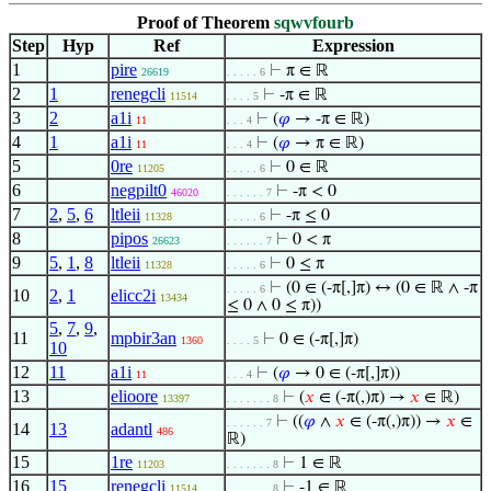
Proof of Theorem
sqwvfourb
Step
Hyp
Ref
Expression
1
pire
⊢
π ∈ ℝ
26619
. . . . . 6
2
1
renegcli
⊢
-π ∈ ℝ
11514
. . . . 5
3
2
a1i
⊢
(
𝜑
→ -π ∈ ℝ)
11
. . . 4
4
1
a1i
⊢
(
𝜑
→ π ∈ ℝ)
11
. . . 4
5
0re
⊢
0 ∈ ℝ
11205
. . . . . 6
6
negpilt0
⊢
-π < 0
46020
. . . . . . 7
7
2
,
5
,
6
ltleii
⊢
-π ≤ 0
11328
. . . . . 6
8
pipos
⊢
0 < π
26623
. . . . . . 7
9
5
,
1
,
8
ltleii
⊢
0 ≤ π
11328
. . . . . 6
⊢
(0 ∈ (-π[,]π) ↔ (0 ∈ ℝ ∧ -π
. . . . . 6
10
2
,
1
elicc2i
13434
≤ 0 ∧ 0 ≤ π))
5
,
7
,
9
,
11
mpbir3an
⊢
0 ∈ (-π[,]π)
1360
. . . . 5
10
12
11
a1i
⊢
(
𝜑
→ 0 ∈ (-π[,]π))
11
. . . 4
13
elioore
⊢
(
𝑥
∈ (-π(,)π) →
𝑥
∈ ℝ)
13397
. . . . . . . 8
⊢
((
𝜑
∧
𝑥
∈ (-π(,)π)) →
𝑥
∈
. . . . . . 7
14
13
adantl
486
ℝ)
15
1re
⊢
1 ∈ ℝ
11203
. . . . . . . 8
16
15
renegcli
⊢
-1 ∈ ℝ
11514
. . . . . . . 8