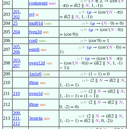
⊢
(
𝑁
∈ ℤ → (cos‘(
𝑁
. . . . . . . . . . . . 13
202
cosknegpi
46603
· -π)) = if(2 ∥
𝑁
, 1, -1))
201
,
⊢
(
𝜑
→ (cos‘(
𝑁
· -π))
. . . . . . . . . . . 12
203
syl
18
202
= if(2 ∥
𝑁
, 1, -1))
204
25
mul01d
⊢
(
𝜑
→ (
𝑁
· 0) = 0)
11404
. . . . . . . . . . . . . 14
⊢
(
𝜑
→ (cos‘(
𝑁
· 0))
. . . . . . . . . . . . 13
205
204
fveq2d
6885
= (cos‘0))
206
cos0
⊢
(cos‘0) = 1
16201
. . . . . . . . . . . . 13
205
,
⊢
(
𝜑
→ (cos‘(
𝑁
· 0)) =
. . . . . . . . . . . 12
207
eqtrdi
2814
206
1)
⊢
(
𝜑
→ ((cos‘(
𝑁
· -π))
. . . . . . . . . . 11
203
,
208
oveq12d
− (cos‘(
𝑁
· 0))) = (if(2 ∥
𝑁
, 1, -1)
7428
207
− 1))
209
1m1e0
⊢
(1 − 1) = 0
12308
. . . . . . . . . . . . 13
⊢
(2 ∥
𝑁
→ if(2 ∥
𝑁
,
. . . . . . . . . . . . . 14
210
iftrue
4493
1, -1) = 1)
⊢
(2 ∥
𝑁
→ (if(2 ∥
𝑁
,
. . . . . . . . . . . . 13
211
210
oveq1d
7425
1, -1) − 1) = (1 − 1))
⊢
(2 ∥
𝑁
→ if(2 ∥
𝑁
,
. . . . . . . . . . . . 13
212
iftrue
4493
0, -2) = 0)
209
,
⊢
(2 ∥
𝑁
→ (if(2 ∥
𝑁
,
. . . . . . . . . . . 12
213
211
,
3eqtr4a
2824
1, -1) − 1) = if(2 ∥
𝑁
, 0, -2))
212