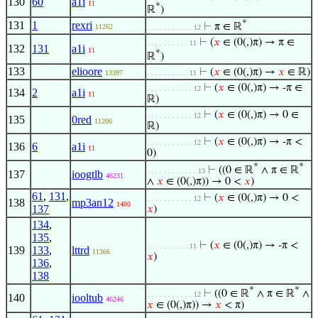
130
60
a1i
11
*
ℝ
)
*
131
1
rexri
⊢
π ∈ ℝ
11262
. . . . . . . . . . . 12
⊢
(
𝑥
∈ (0(,)π) → π ∈
. . . . . . . . . . 11
132
131
a1i
11
*
ℝ
)
133
elioore
⊢
(
𝑥
∈ (0(,)π) →
𝑥
∈ ℝ)
13397
. . . . . . . . . . 11
⊢
(
𝑥
∈ (0(,)π) → -π ∈
. . . . . . . . . . . 12
134
2
a1i
11
ℝ)
⊢
(
𝑥
∈ (0(,)π) → 0 ∈
. . . . . . . . . . . 12
135
0red
11206
ℝ)
⊢
(
𝑥
∈ (0(,)π) → -π <
. . . . . . . . . . . 12
136
6
a1i
11
0)
*
*
⊢
((0 ∈ ℝ
∧ π ∈ ℝ
. . . . . . . . . . . . 13
137
ioogtlb
46231
∧
𝑥
∈ (0(,)π)) → 0 <
𝑥
)
61
,
131
,
⊢
(
𝑥
∈ (0(,)π) → 0 <
. . . . . . . . . . . 12
138
mp3an12
1480
137
𝑥
)
134
,
135
,
⊢
(
𝑥
∈ (0(,)π) → -π <
. . . . . . . . . . 11
139
133
,
lttrd
11366
𝑥
)
136
,
138
*
*
⊢
((0 ∈ ℝ
∧ π ∈ ℝ
∧
. . . . . . . . . . . 12
140
iooltub
46246
𝑥
∈ (0(,)π)) →
𝑥
< π)