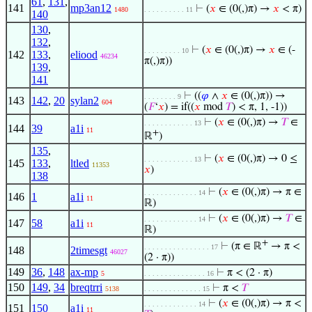
61
,
131
,
141
mp3an12
⊢
(
𝑥
∈ (0(,)π) →
𝑥
< π)
1480
. . . . . . . . . . 11
140
130
,
132
,
⊢
(
𝑥
∈ (0(,)π) →
𝑥
∈ (-
. . . . . . . . . 10
142
133
,
eliood
46234
π(,)π))
139
,
141
⊢
((
𝜑
∧
𝑥
∈ (0(,)π)) →
. . . . . . . . 9
143
142
,
20
sylan2
604
(
𝐹
‘
𝑥
) = if((
𝑥
mod
𝑇
) < π, 1, -1))
⊢
(
𝑥
∈ (0(,)π) →
𝑇
∈
. . . . . . . . . . . . 13
144
39
a1i
11
+
ℝ
)
135
,
⊢
(
𝑥
∈ (0(,)π) → 0 ≤
. . . . . . . . . . . . 13
145
133
,
ltled
11353
𝑥
)
138
⊢
(
𝑥
∈ (0(,)π) → π ∈
. . . . . . . . . . . . . 14
146
1
a1i
11
ℝ)
⊢
(
𝑥
∈ (0(,)π) →
𝑇
∈
. . . . . . . . . . . . . 14
147
58
a1i
11
ℝ)
+
⊢
(π ∈ ℝ
→ π <
. . . . . . . . . . . . . . . . 17
148
2timesgt
46027
(2 · π))
149
36
,
148
ax-mp
⊢
π < (2 · π)
5
. . . . . . . . . . . . . . . 16
150
149
,
34
breqtrri
⊢
π <
𝑇
5138
. . . . . . . . . . . . . . 15
⊢
(
𝑥
∈ (0(,)π) → π <
. . . . . . . . . . . . . 14
151
150
a1i
11