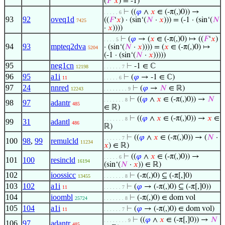
(
𝐹
‘
𝑥
) = -1)
⊢
((
𝜑
∧
𝑥
∈ (-π(,)0)) →
. . . . . 6
93
92
oveq1d
((
𝐹
‘
𝑥
) · (sin‘(
𝑁
·
𝑥
))) = (-1 · (sin‘(
𝑁
7425
·
𝑥
))))
⊢
(
𝜑
→ (
𝑥
∈ (-π(,)0) ↦ ((
𝐹
‘
𝑥
)
. . . . 5
94
93
mpteq2dva
· (sin‘(
𝑁
·
𝑥
)))) = (
𝑥
∈ (-π(,)0) ↦
5204
(-1 · (sin‘(
𝑁
·
𝑥
)))))
95
neg1cn
⊢
-1 ∈ ℂ
12198
. . . . . . 7
96
95
a1i
⊢
(
𝜑
→ -1 ∈ ℂ)
11
. . . . . 6
97
24
nnred
⊢
(
𝜑
→
𝑁
∈ ℝ)
12243
. . . . . . . . 9
⊢
((
𝜑
∧
𝑥
∈ (-π(,)0)) →
𝑁
. . . . . . . 8
98
97
adantr
485
∈ ℝ)
⊢
((
𝜑
∧
𝑥
∈ (-π(,)0)) →
𝑥
∈
. . . . . . . 8
99
31
adantl
486
ℝ)
⊢
((
𝜑
∧
𝑥
∈ (-π(,)0)) → (
𝑁
·
. . . . . . 7
100
98
,
99
remulcld
11234
𝑥
) ∈ ℝ)
⊢
((
𝜑
∧
𝑥
∈ (-π(,)0)) →
. . . . . 6
101
100
resincld
16194
(sin‘(
𝑁
·
𝑥
)) ∈ ℝ)
102
ioossicc
⊢
(-π(,)0) ⊆ (-π[,]0)
13455
. . . . . . . 8
103
102
a1i
⊢
(
𝜑
→ (-π(,)0) ⊆ (-π[,]0))
11
. . . . . . 7
104
ioombl
⊢
(-π(,)0) ∈ dom vol
25724
. . . . . . . 8
105
104
a1i
⊢
(
𝜑
→ (-π(,)0) ∈ dom vol)
11
. . . . . . 7
⊢
((
𝜑
∧
𝑥
∈ (-π[,]0)) →
𝑁
. . . . . . . . 9
106
97
adantr
485