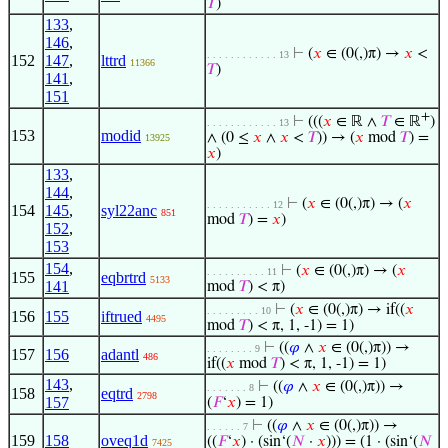
𝑇
)
133
,
146
,
⊢
(
𝑥
∈ (0(,)π) →
𝑥
<
. . . . . . . . . . . . 13
152
147
,
lttrd
11366
𝑇
)
141
,
151
+
⊢
(((
𝑥
∈ ℝ ∧
𝑇
∈ ℝ
)
. . . . . . . . . . . . 13
153
modid
∧ (0 ≤
𝑥
∧
𝑥
<
𝑇
)) → (
𝑥
mod
𝑇
) =
13925
𝑥
)
133
,
144
,
⊢
(
𝑥
∈ (0(,)π) → (
𝑥
. . . . . . . . . . . 12
154
145
,
syl22anc
851
mod
𝑇
) =
𝑥
)
152
,
153
154
,
⊢
(
𝑥
∈ (0(,)π) → (
𝑥
. . . . . . . . . . 11
155
eqbrtrd
5133
141
mod
𝑇
) < π)
⊢
(
𝑥
∈ (0(,)π) → if((
𝑥
. . . . . . . . . 10
156
155
iftrued
4495
mod
𝑇
) < π, 1, -1) = 1)
⊢
((
𝜑
∧
𝑥
∈ (0(,)π)) →
. . . . . . . . 9
157
156
adantl
486
if((
𝑥
mod
𝑇
) < π, 1, -1) = 1)
143
,
⊢
((
𝜑
∧
𝑥
∈ (0(,)π)) →
. . . . . . . 8
158
eqtrd
2798
157
(
𝐹
‘
𝑥
) = 1)
⊢
((
𝜑
∧
𝑥
∈ (0(,)π)) →
. . . . . . 7
159
158
oveq1d
((
𝐹
‘
𝑥
) · (sin‘(
𝑁
·
𝑥
))) = (1 · (sin‘(
𝑁
7425