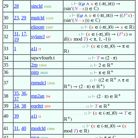
⊢
((
𝜑
∧
𝑥
∈ (-π(,)π)) →
. . . . 5
29
28
sincld
16181
(sin‘(
𝑁
·
𝑥
)) ∈ ℂ)
⊢
((
𝜑
∧
𝑥
∈ (-π(,)π)) → ((
𝐹
‘
𝑥
) ·
. . . 4
30
23
,
29
mulcld
11224
(sin‘(
𝑁
·
𝑥
))) ∈ ℂ)
31
elioore
⊢
(
𝑥
∈ (-π(,)0) →
𝑥
∈ ℝ)
13397
. . . . . . . . . 10
31
,
17
,
⊢
(
𝑥
∈ (-π(,)0) → (
𝐹
‘
𝑥
) =
. . . . . . . . 9
32
sylancl
597
19
if((
𝑥
mod
𝑇
) < π, 1, -1))
⊢
(
𝑥
∈ (-π(,)0) → π ∈
. . . . . . . . . . 11
33
1
a1i
11
ℝ)
34
sqwvfourb.t
⊢
𝑇
= (2 · π)
. . . . . . . . . . . . . 14
+
35
2rp
⊢
2 ∈ ℝ
13016
. . . . . . . . . . . . . . 15
+
36
pirp
⊢
π ∈ ℝ
26626
. . . . . . . . . . . . . . 15
+
⊢
((2 ∈ ℝ
∧ π ∈
. . . . . . . . . . . . . . 15
37
rpmulcl
13036
+
+
ℝ
) → (2 · π) ∈ ℝ
)
35
,
36
,
+
38
mp2an
⊢
(2 · π) ∈ ℝ
704
. . . . . . . . . . . . . 14
37
+
39
34
,
38
eqeltri
⊢
𝑇
∈ ℝ
2859
. . . . . . . . . . . . 13
⊢
(
𝑥
∈ (-π(,)0) →
𝑇
∈
. . . . . . . . . . . 12
40
39
a1i
11
+
ℝ
)
⊢
(
𝑥
∈ (-π(,)0) → (
𝑥
. . . . . . . . . . 11
41
31
,
40
modcld
13904
mod
𝑇
) ∈ ℝ)
42
picn