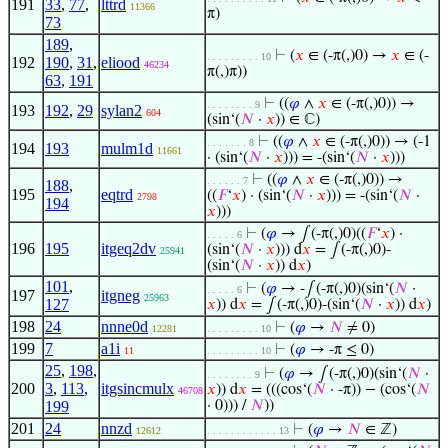
191
33
,
77
,
lttrd
11366
π)
73
189
,
⊢
(
𝑥
∈ (-π(,)0) →
𝑥
∈ (-
. . . . . . . . . 10
192
190
,
31
,
eliood
46234
π(,)π))
63
,
191
⊢
((
𝜑
∧
𝑥
∈ (-π(,)0)) →
. . . . . . . . 9
193
192
,
29
sylan2
604
(sin‘(
𝑁
·
𝑥
)) ∈ ℂ)
⊢
((
𝜑
∧
𝑥
∈ (-π(,)0)) → (-1
. . . . . . . 8
194
193
mulm1d
11661
· (sin‘(
𝑁
·
𝑥
))) = -(sin‘(
𝑁
·
𝑥
)))
⊢
((
𝜑
∧
𝑥
∈ (-π(,)0)) →
. . . . . . 7
188
,
195
eqtrd
((
𝐹
‘
𝑥
) · (sin‘(
𝑁
·
𝑥
))) = -(sin‘(
𝑁
·
2798
194
𝑥
)))
⊢
(
𝜑
→ ∫(-π(,)0)((
𝐹
‘
𝑥
) ·
. . . . . 6
196
195
itgeq2dv
(sin‘(
𝑁
·
𝑥
))) d
𝑥
= ∫(-π(,)0)-
25941
(sin‘(
𝑁
·
𝑥
)) d
𝑥
)
101
,
⊢
(
𝜑
→ -∫(-π(,)0)(sin‘(
𝑁
·
. . . . . 6
197
itgneg
25963
127
𝑥
)) d
𝑥
= ∫(-π(,)0)-(sin‘(
𝑁
·
𝑥
)) d
𝑥
)
198
24
nnne0d
⊢
(
𝜑
→
𝑁
≠ 0)
12281
. . . . . . . . . 10
199
7
a1i
⊢
(
𝜑
→ -π ≤ 0)
11
. . . . . . . . . 10
25
,
198
,
⊢
(
𝜑
→ ∫(-π(,)0)(sin‘(
𝑁
·
. . . . . . . . 9
200
3
,
113
,
itgsincmulx
𝑥
)) d
𝑥
= (((cos‘(
𝑁
· -π)) − (cos‘(
𝑁
46708
199
· 0))) /
𝑁
))
201
24
nnzd
⊢
(
𝜑
→
𝑁
∈ ℤ)
12612
. . . . . . . . . . . . 13