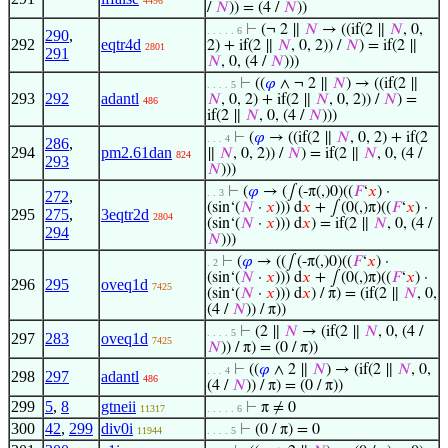
4496
/
𝑁
)) = (4 /
𝑁
))
⊢
(¬ 2 ∥
𝑁
→ ((if(2 ∥
𝑁
, 0,
. . . . . 6
290
,
292
eqtr4d
2) + if(2 ∥
𝑁
, 0, 2)) /
𝑁
) = if(2 ∥
2801
291
𝑁
, 0, (4 /
𝑁
)))
⊢
((
𝜑
∧ ¬ 2 ∥
𝑁
) → ((if(2 ∥
. . . . 5
293
292
adantl
𝑁
, 0, 2) + if(2 ∥
𝑁
, 0, 2)) /
𝑁
) =
486
if(2 ∥
𝑁
, 0, (4 /
𝑁
)))
⊢
(
𝜑
→ ((if(2 ∥
𝑁
, 0, 2) + if(2
. . . 4
286
,
294
pm2.61dan
∥
𝑁
, 0, 2)) /
𝑁
) = if(2 ∥
𝑁
, 0, (4 /
824
293
𝑁
)))
⊢
(
𝜑
→ (∫(-π(,)0)((
𝐹
‘
𝑥
) ·
. . 3
272
,
(sin‘(
𝑁
·
𝑥
))) d
𝑥
+ ∫(0(,)π)((
𝐹
‘
𝑥
) ·
295
275
,
3eqtr2d
2804
(sin‘(
𝑁
·
𝑥
))) d
𝑥
) = if(2 ∥
𝑁
, 0, (4 /
294
𝑁
)))
⊢
(
𝜑
→ ((∫(-π(,)0)((
𝐹
‘
𝑥
) ·
. 2
(sin‘(
𝑁
·
𝑥
))) d
𝑥
+ ∫(0(,)π)((
𝐹
‘
𝑥
) ·
296
295
oveq1d
7425
(sin‘(
𝑁
·
𝑥
))) d
𝑥
) / π) = (if(2 ∥
𝑁
, 0,
(4 /
𝑁
)) / π))
⊢
(2 ∥
𝑁
→ (if(2 ∥
𝑁
, 0, (4 /
. . . . 5
297
283
oveq1d
7425
𝑁
)) / π) = (0 / π))
⊢
((
𝜑
∧ 2 ∥
𝑁
) → (if(2 ∥
𝑁
, 0,
. . . 4
298
297
adantl
486
(4 /
𝑁
)) / π) = (0 / π))
299
5
,
8
gtneii
⊢
π ≠ 0
11317
. . . . . 6
300
42
,
299
div0i
⊢
(0 / π) = 0
11944
. . . . 5