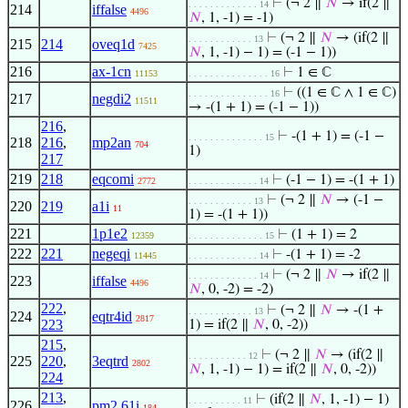
⊢
(¬ 2 ∥
𝑁
→ if(2 ∥
. . . . . . . . . . . . . 14
214
iffalse
4496
𝑁
, 1, -1) = -1)
⊢
(¬ 2 ∥
𝑁
→ (if(2 ∥
. . . . . . . . . . . . 13
215
214
oveq1d
7425
𝑁
, 1, -1) − 1) = (-1 − 1))
216
ax-1cn
⊢
1 ∈ ℂ
11153
. . . . . . . . . . . . . . . 16
⊢
((1 ∈ ℂ ∧ 1 ∈ ℂ)
. . . . . . . . . . . . . . . 16
217
negdi2
11511
→ -(1 + 1) = (-1 − 1))
216
,
⊢
-(1 + 1) = (-1 −
. . . . . . . . . . . . . . 15
218
216
,
mp2an
704
1)
217
219
218
eqcomi
⊢
(-1 − 1) = -(1 + 1)
2772
. . . . . . . . . . . . . 14
⊢
(¬ 2 ∥
𝑁
→ (-1 −
. . . . . . . . . . . . 13
220
219
a1i
11
1) = -(1 + 1))
221
1p1e2
⊢
(1 + 1) = 2
12359
. . . . . . . . . . . . . . 15
222
221
negeqi
⊢
-(1 + 1) = -2
11445
. . . . . . . . . . . . . 14
⊢
(¬ 2 ∥
𝑁
→ if(2 ∥
. . . . . . . . . . . . . 14
223
iffalse
4496
𝑁
, 0, -2) = -2)
222
,
⊢
(¬ 2 ∥
𝑁
→ -(1 +
. . . . . . . . . . . . 13
224
eqtr4id
2817
223
1) = if(2 ∥
𝑁
, 0, -2))
215
,
⊢
(¬ 2 ∥
𝑁
→ (if(2 ∥
. . . . . . . . . . . 12
225
220
,
3eqtrd
2802
𝑁
, 1, -1) − 1) = if(2 ∥
𝑁
, 0, -2))
224
213
,
⊢
(if(2 ∥
𝑁
, 1, -1) − 1)
. . . . . . . . . . 11
226
pm2.61i
184