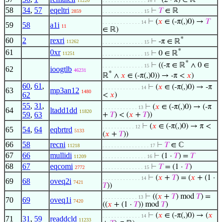
⊢
(2 · π) ∈ ℝ
11220
. . . . . . . . . . . . . . . 16
58
34
,
57
eqeltri
⊢
𝑇
∈ ℝ
2859
. . . . . . . . . . . . . . 15
⊢
(
𝑥
∈ (-π(,)0) →
𝑇
. . . . . . . . . . . . . 14
59
58
a1i
11
∈ ℝ)
*
60
2
rexri
⊢
-π ∈ ℝ
11262
. . . . . . . . . . . . . . 15
*
61
0xr
⊢
0 ∈ ℝ
11251
. . . . . . . . . . . . . . 15
*
⊢
((-π ∈ ℝ
∧ 0 ∈
. . . . . . . . . . . . . . 15
62
ioogtlb
46231
*
ℝ
∧
𝑥
∈ (-π(,)0)) → -π <
𝑥
)
60
,
61
,
⊢
(
𝑥
∈ (-π(,)0) → -π
. . . . . . . . . . . . . 14
63
mp3an12
1480
62
<
𝑥
)
55
,
31
,
⊢
(
𝑥
∈ (-π(,)0) → (-π
. . . . . . . . . . . . 13
64
ltadd1dd
11820
59
,
63
+
𝑇
) < (
𝑥
+
𝑇
))
⊢
(
𝑥
∈ (-π(,)0) → π <
. . . . . . . . . . . 12
65
54
,
64
eqbrtrd
5133
(
𝑥
+
𝑇
))
66
58
recni
⊢
𝑇
∈ ℂ
11218
. . . . . . . . . . . . . . . . 17
67
66
mullidi
⊢
(1 ·
𝑇
) =
𝑇
11209
. . . . . . . . . . . . . . . 16
68
67
eqcomi
⊢
𝑇
= (1 ·
𝑇
)
2772
. . . . . . . . . . . . . . 15
⊢
(
𝑥
+
𝑇
) = (
𝑥
+ (1 ·
. . . . . . . . . . . . . 14
69
68
oveq2i
7421
𝑇
))
⊢
((
𝑥
+
𝑇
) mod
𝑇
) =
. . . . . . . . . . . . 13
70
69
oveq1i
7420
((
𝑥
+ (1 ·
𝑇
)) mod
𝑇
)
⊢
(
𝑥
∈ (-π(,)0) → (
𝑥
. . . . . . . . . . . . . 14
71
31
,
59
readdcld
11233