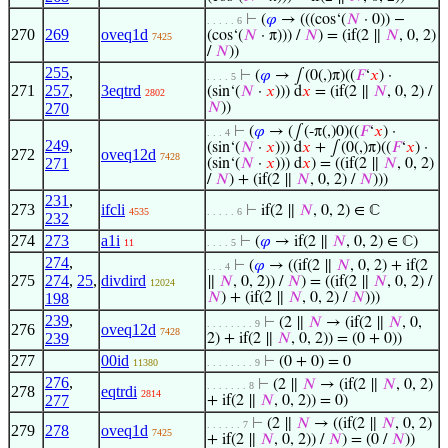
⊢
(
𝜑
→ (((cos‘(
𝑁
· 0)) −
. . . . . 6
270
269
oveq1d
(cos‘(
𝑁
· π))) /
𝑁
) = (if(2 ∥
𝑁
, 0, 2)
7425
/
𝑁
))
255
,
⊢
(
𝜑
→ ∫(0(,)π)((
𝐹
‘
𝑥
) ·
. . . . 5
271
257
,
3eqtrd
(sin‘(
𝑁
·
𝑥
))) d
𝑥
= (if(2 ∥
𝑁
, 0, 2) /
2802
270
𝑁
))
⊢
(
𝜑
→ (∫(-π(,)0)((
𝐹
‘
𝑥
) ·
. . . 4
249
,
(sin‘(
𝑁
·
𝑥
))) d
𝑥
+ ∫(0(,)π)((
𝐹
‘
𝑥
) ·
272
oveq12d
7428
271
(sin‘(
𝑁
·
𝑥
))) d
𝑥
) = ((if(2 ∥
𝑁
, 0, 2)
/
𝑁
) + (if(2 ∥
𝑁
, 0, 2) /
𝑁
)))
231
,
273
ifcli
⊢
if(2 ∥
𝑁
, 0, 2) ∈ ℂ
4535
. . . . . 6
232
274
273
a1i
⊢
(
𝜑
→ if(2 ∥
𝑁
, 0, 2) ∈ ℂ)
11
. . . . 5
274
,
⊢
(
𝜑
→ ((if(2 ∥
𝑁
, 0, 2) + if(2
. . . 4
275
274
,
25
,
divdird
∥
𝑁
, 0, 2)) /
𝑁
) = ((if(2 ∥
𝑁
, 0, 2) /
12024
198
𝑁
) + (if(2 ∥
𝑁
, 0, 2) /
𝑁
)))
239
,
⊢
(2 ∥
𝑁
→ (if(2 ∥
𝑁
, 0,
. . . . . . . . 9
276
oveq12d
7428
239
2) + if(2 ∥
𝑁
, 0, 2)) = (0 + 0))
277
00id
⊢
(0 + 0) = 0
11380
. . . . . . . . 9
276
,
⊢
(2 ∥
𝑁
→ (if(2 ∥
𝑁
, 0, 2)
. . . . . . . 8
278
eqtrdi
2814
277
+ if(2 ∥
𝑁
, 0, 2)) = 0)
⊢
(2 ∥
𝑁
→ ((if(2 ∥
𝑁
, 0, 2)
. . . . . . 7
279
278
oveq1d
7425
+ if(2 ∥
𝑁
, 0, 2)) /
𝑁
) = (0 /
𝑁
))