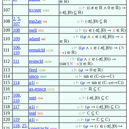
∈ ℝ)
⊢
((-π ∈ ℝ ∧ 0 ∈ ℝ) →
. . . . . . . . . . . 12
107
iccssre
13451
(-π[,]0) ⊆ ℝ)
2
,
5
,
108
mp2an
⊢
(-π[,]0) ⊆ ℝ
704
. . . . . . . . . . 11
107
109
108
sseli
⊢
(
𝑥
∈ (-π[,]0) →
𝑥
∈ ℝ)
3933
. . . . . . . . . 10
⊢
((
𝜑
∧
𝑥
∈ (-π[,]0)) →
𝑥
. . . . . . . . 9
110
109
adantl
486
∈ ℝ)
106
,
⊢
((
𝜑
∧
𝑥
∈ (-π[,]0)) → (
𝑁
. . . . . . . 8
111
remulcld
11234
110
·
𝑥
) ∈ ℝ)
⊢
((
𝜑
∧
𝑥
∈ (-π[,]0)) →
. . . . . . 7
112
111
resincld
16194
(sin‘(
𝑁
·
𝑥
)) ∈ ℝ)
113
0red
⊢
(
𝜑
→ 0 ∈ ℝ)
11206
. . . . . . . 8
114
sincn
⊢
sin ∈ (ℂ–
cn
→ℂ)
26607
. . . . . . . . . 10
115
114
a1i
⊢
(
𝜑
→ sin ∈ (ℂ–
cn
→ℂ))
11
. . . . . . . . 9
116
ax-resscn
⊢
ℝ ⊆ ℂ
11152
. . . . . . . . . . . . 13
108
,
117
sstri
⊢
(-π[,]0) ⊆ ℂ
3946
. . . . . . . . . . . 12
116
118
117
a1i
⊢
(
𝜑
→ (-π[,]0) ⊆ ℂ)
11
. . . . . . . . . . 11
119
ssid
⊢
ℂ ⊆ ℂ
3959
. . . . . . . . . . . 12
120
119
a1i
⊢
(
𝜑
→ ℂ ⊆ ℂ)
11
. . . . . . . . . . 11
118
,
25
,
⊢
(
𝜑
→ (
𝑥
∈ (-π[,]0) ↦
. . . . . . . . . 10
121
constcncfg
46606