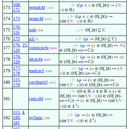
168
,
⊢
((
𝜑
∧
𝑥
∈ (0[,]π)) → (
𝑁
·
. . . . . . 7
173
remulcld
11234
172
𝑥
) ∈ ℝ)
⊢
((
𝜑
∧
𝑥
∈ (0[,]π)) →
. . . . . 6
174
173
resincld
16194
(sin‘(
𝑁
·
𝑥
)) ∈ ℝ)
170
,
175
sstri
⊢
(0[,]π) ⊆ ℂ
3946
. . . . . . . . . . 11
116
176
175
a1i
⊢
(
𝜑
→ (0[,]π) ⊆ ℂ)
11
. . . . . . . . . 10
176
,
25
,
⊢
(
𝜑
→ (
𝑥
∈ (0[,]π) ↦
𝑁
)
. . . . . . . . 9
177
constcncfg
46606
120
∈ ((0[,]π)–
cn
→ℂ))
176
,
⊢
(
𝜑
→ (
𝑥
∈ (0[,]π) ↦
𝑥
)
. . . . . . . . 9
178
idcncfg
46607
120
∈ ((0[,]π)–
cn
→ℂ))
177
,
⊢
(
𝜑
→ (
𝑥
∈ (0[,]π) ↦ (
𝑁
·
. . . . . . . 8
179
mulcncf
25605
178
𝑥
)) ∈ ((0[,]π)–
cn
→ℂ))
115
,
⊢
(
𝜑
→ (
𝑥
∈ (0[,]π) ↦
. . . . . . 7
180
cncfmpt1f
25073
179
(sin‘(
𝑁
·
𝑥
))) ∈ ((0[,]π)–
cn
→ℂ))
⊢
((0 ∈ ℝ ∧ π ∈ ℝ ∧ (
𝑥
∈
. . . . . . 7
(0[,]π) ↦ (sin‘(
𝑁
·
𝑥
))) ∈ ((0[,]π)–
181
cniccibl
26000
cn
→ℂ)) → (
𝑥
∈ (0[,]π) ↦ (sin‘(
𝑁
·
1
𝑥
))) ∈ 𝐿
)
113
,
4
,
⊢
(
𝜑
→ (
𝑥
∈ (0[,]π) ↦
. . . . . 6
182
180
,
syl3anc
1398
1
(sin‘(
𝑁
·
𝑥
))) ∈ 𝐿
)
181