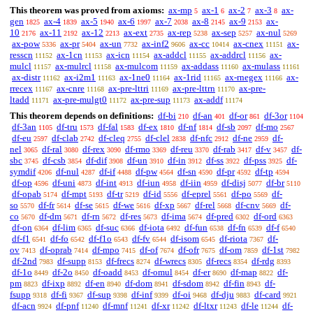
This theorem was proved from axioms:
ax-mp
ax-1
ax-2
ax-3
ax-
5
6
7
8
gen
ax-4
ax-5
ax-6
ax-7
ax-8
ax-9
ax-
1825
1839
1940
1997
2038
2145
2153
10
ax-11
ax-12
ax-ext
ax-rep
ax-sep
ax-nul
2176
2192
2213
2735
5238
5257
5269
ax-pow
ax-pr
ax-un
ax-inf2
ax-cc
ax-cnex
ax-
5336
5404
7732
9606
10414
11151
resscn
ax-1cn
ax-icn
ax-addcl
ax-addrcl
ax-
11152
11153
11154
11155
11156
mulcl
ax-mulrcl
ax-mulcom
ax-addass
ax-mulass
11157
11158
11159
11160
11161
ax-distr
ax-i2m1
ax-1ne0
ax-1rid
ax-rnegex
ax-
11162
11163
11164
11165
11166
rrecex
ax-cnre
ax-pre-lttri
ax-pre-lttrn
ax-pre-
11167
11168
11169
11170
ltadd
ax-pre-mulgt0
ax-pre-sup
ax-addf
11171
11172
11173
11174
This theorem depends on definitions:
df-bi
df-an
df-or
df-3or
210
401
861
1104
df-3an
df-tru
df-fal
df-ex
df-nf
df-sb
df-mo
1105
1573
1583
1810
1814
2097
2567
df-eu
df-clab
df-cleq
df-clel
df-nfc
df-ne
df-
2597
2742
2755
2838
2912
2959
nel
df-ral
df-rex
df-rmo
df-reu
df-rab
df-v
df-
3065
3080
3090
3369
3370
3417
3457
sbc
df-csb
df-dif
df-un
df-in
df-ss
df-pss
df-
3745
3854
3908
3910
3912
3922
3925
symdif
df-nul
df-if
df-pw
df-sn
df-pr
df-tp
4206
4287
4488
4564
4590
4592
4594
df-op
df-uni
df-int
df-iun
df-iin
df-disj
df-br
4596
4873
4913
4958
4959
5077
5110
df-opab
df-mpt
df-tr
df-id
df-eprel
df-po
df-
5174
5193
5219
5556
5561
5569
so
df-fr
df-se
df-we
df-xp
df-rel
df-cnv
df-
5570
5614
5615
5616
5667
5668
5669
co
df-dm
df-rn
df-res
df-ima
df-pred
df-ord
5670
5671
5672
5673
5674
6302
6363
df-on
df-lim
df-suc
df-iota
df-fun
df-fn
df-f
6364
6365
6366
6492
6538
6539
6540
df-f1
df-fo
df-f1o
df-fv
df-isom
df-riota
df-
6541
6542
6543
6544
6545
7367
ov
df-oprab
df-mpo
df-of
df-ofr
df-om
df-1st
7413
7414
7415
7674
7675
7859
7982
df-2nd
df-supp
df-frecs
df-wrecs
df-recs
df-rdg
7983
8153
8274
8305
8354
8393
df-1o
df-2o
df-oadd
df-omul
df-er
df-map
df-
8449
8450
8453
8454
8690
8822
pm
df-ixp
df-en
df-dom
df-sdom
df-fin
df-
8823
8892
8940
8941
8942
8943
fsupp
df-fi
df-sup
df-inf
df-oi
df-dju
df-card
9318
9367
9398
9399
9468
9883
9921
df-acn
df-pnf
df-mnf
df-xr
df-ltxr
df-le
df-
9924
11240
11241
11242
11243
11244