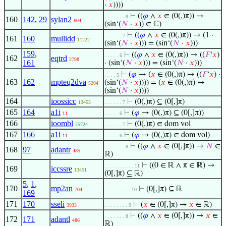
·
𝑥
))))
⊢
((
𝜑
∧
𝑥
∈ (0(,)π)) →
. . . . . . . 8
160
142
,
29
sylan2
604
(sin‘(
𝑁
·
𝑥
)) ∈ ℂ)
⊢
((
𝜑
∧
𝑥
∈ (0(,)π)) → (1 ·
. . . . . . 7
161
160
mullidd
11222
(sin‘(
𝑁
·
𝑥
))) = (sin‘(
𝑁
·
𝑥
)))
159
,
⊢
((
𝜑
∧
𝑥
∈ (0(,)π)) → ((
𝐹
‘
𝑥
)
. . . . . 6
162
eqtrd
2798
161
· (sin‘(
𝑁
·
𝑥
))) = (sin‘(
𝑁
·
𝑥
)))
⊢
(
𝜑
→ (
𝑥
∈ (0(,)π) ↦ ((
𝐹
‘
𝑥
) ·
. . . . 5
163
162
mpteq2dva
(sin‘(
𝑁
·
𝑥
)))) = (
𝑥
∈ (0(,)π) ↦
5204
(sin‘(
𝑁
·
𝑥
))))
164
ioossicc
⊢
(0(,)π) ⊆ (0[,]π)
13455
. . . . . . 7
165
164
a1i
⊢
(
𝜑
→ (0(,)π) ⊆ (0[,]π))
11
. . . . . 6
166
ioombl
⊢
(0(,)π) ∈ dom vol
25724
. . . . . . 7
167
166
a1i
⊢
(
𝜑
→ (0(,)π) ∈ dom vol)
11
. . . . . 6
⊢
((
𝜑
∧
𝑥
∈ (0[,]π)) →
𝑁
∈
. . . . . . . 8
168
97
adantr
485
ℝ)
⊢
((0 ∈ ℝ ∧ π ∈ ℝ) →
. . . . . . . . . . 11
169
iccssre
13451
(0[,]π) ⊆ ℝ)
5
,
1
,
170
mp2an
⊢
(0[,]π) ⊆ ℝ
704
. . . . . . . . . 10
169
171
170
sseli
⊢
(
𝑥
∈ (0[,]π) →
𝑥
∈ ℝ)
3933
. . . . . . . . 9
⊢
((
𝜑
∧
𝑥
∈ (0[,]π)) →
𝑥
∈
. . . . . . . 8
172
171
adantl
486
ℝ)