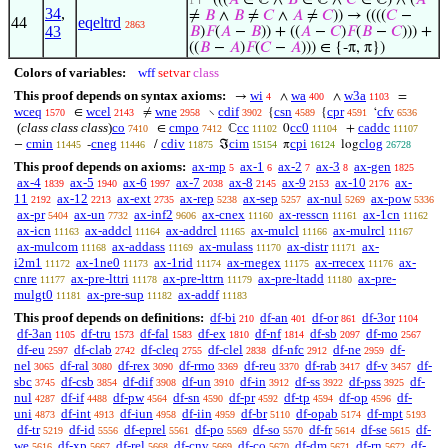
⊢
(((
𝐴
∈ ℂ ∧
𝐵
∈ ℂ ∧
𝐶
∈ ℂ) ∧ (
𝐴
1
34
,
≠
𝐵
∧
𝐵
≠
𝐶
∧
𝐴
≠
𝐶
)) → ((((
𝐶
−
44
eqeltrd
2863
43
𝐵
)
𝐹
(
𝐴
−
𝐵
)) + ((
𝐴
−
𝐶
)
𝐹
(
𝐵
−
𝐶
))) +
((
𝐵
−
𝐴
)
𝐹
(
𝐶
−
𝐴
))) ∈ {-π, π})
Colors of variables:
wff
setvar
class
This proof depends on syntax axioms:
wi
wa
w3a
→
∧
∧
=
4
400
1103
wceq
wcel
wne
cdif
csn
cpr
cfv
∈
≠
∖
{
{
‘
1570
2143
2958
3902
4589
4591
6536
(
class class class
)
co
cmpo
cc
cc0
caddc
∈
ℂ
0
+
7410
7412
11102
11104
11107
cmin
cneg
cdiv
cim
cpi
clog
−
-
/
ℑ
π
log
11445
11446
11875
15154
16124
26728
This proof depends on axioms:
ax-mp
ax-1
ax-2
ax-3
ax-gen
5
6
7
8
1825
ax-4
ax-5
ax-6
ax-7
ax-8
ax-9
ax-10
ax-
1839
1940
1997
2038
2145
2153
2176
11
ax-12
ax-ext
ax-rep
ax-sep
ax-nul
ax-pow
2192
2213
2735
5238
5257
5269
5336
ax-pr
ax-un
ax-inf2
ax-cnex
ax-resscn
ax-1cn
5404
7732
9606
11160
11161
11162
ax-icn
ax-addcl
ax-addrcl
ax-mulcl
ax-mulrcl
11163
11164
11165
11166
11167
ax-mulcom
ax-addass
ax-mulass
ax-distr
ax-
11168
11169
11170
11171
i2m1
ax-1ne0
ax-1rid
ax-rnegex
ax-rrecex
ax-
11172
11173
11174
11175
11176
cnre
ax-pre-lttri
ax-pre-lttrn
ax-pre-ltadd
ax-pre-
11177
11178
11179
11180
mulgt0
ax-pre-sup
ax-addf
11181
11182
11183
This proof depends on definitions:
df-bi
df-an
df-or
df-3or
210
401
861
1104
df-3an
df-tru
df-fal
df-ex
df-nf
df-sb
df-mo
1105
1573
1583
1810
1814
2097
2567
df-eu
df-clab
df-cleq
df-clel
df-nfc
df-ne
df-
2597
2742
2755
2838
2912
2959
nel
df-ral
df-rex
df-rmo
df-reu
df-rab
df-v
df-
3065
3080
3090
3369
3370
3417
3457
sbc
df-csb
df-dif
df-un
df-in
df-ss
df-pss
df-
3745
3854
3908
3910
3912
3922
3925
nul
df-if
df-pw
df-sn
df-pr
df-tp
df-op
df-
4287
4488
4564
4590
4592
4594
4596
uni
df-int
df-iun
df-iin
df-br
df-opab
df-mpt
4873
4913
4958
4959
5110
5174
5193
df-tr
df-id
df-eprel
df-po
df-so
df-fr
df-se
df-
5219
5556
5561
5569
5570
5614
5615
we
df-xp
df-rel
df-cnv
df-co
df-dm
df-rn
df-
5616
5667
5668
5669
5670
5671
5672