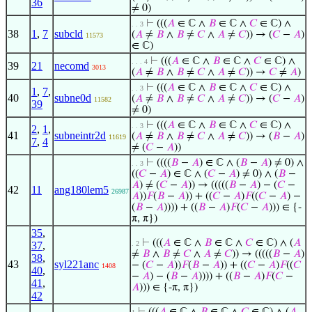
36
≠ 0)
⊢
(((
𝐴
∈ ℂ ∧
𝐵
∈ ℂ ∧
𝐶
∈ ℂ) ∧
. . 3
38
1
,
7
subcld
(
𝐴
≠
𝐵
∧
𝐵
≠
𝐶
∧
𝐴
≠
𝐶
)) → (
𝐶
−
𝐴
)
11573
∈ ℂ)
⊢
(((
𝐴
∈ ℂ ∧
𝐵
∈ ℂ ∧
𝐶
∈ ℂ) ∧
. . . 4
39
21
necomd
3013
(
𝐴
≠
𝐵
∧
𝐵
≠
𝐶
∧
𝐴
≠
𝐶
)) →
𝐶
≠
𝐴
)
⊢
(((
𝐴
∈ ℂ ∧
𝐵
∈ ℂ ∧
𝐶
∈ ℂ) ∧
. . 3
1
,
7
,
40
subne0d
(
𝐴
≠
𝐵
∧
𝐵
≠
𝐶
∧
𝐴
≠
𝐶
)) → (
𝐶
−
𝐴
)
11582
39
≠ 0)
⊢
(((
𝐴
∈ ℂ ∧
𝐵
∈ ℂ ∧
𝐶
∈ ℂ) ∧
. . 3
2
,
1
,
41
subneintr2d
(
𝐴
≠
𝐵
∧
𝐵
≠
𝐶
∧
𝐴
≠
𝐶
)) → (
𝐵
−
𝐴
)
11619
7
,
4
≠ (
𝐶
−
𝐴
))
⊢
((((
𝐵
−
𝐴
) ∈ ℂ ∧ (
𝐵
−
𝐴
) ≠ 0) ∧
. . 3
((
𝐶
−
𝐴
) ∈ ℂ ∧ (
𝐶
−
𝐴
) ≠ 0) ∧ (
𝐵
−
𝐴
) ≠ (
𝐶
−
𝐴
)) → (((((
𝐵
−
𝐴
) − (
𝐶
−
42
11
ang180lem5
26987
𝐴
))
𝐹
(
𝐵
−
𝐴
)) + ((
𝐶
−
𝐴
)
𝐹
((
𝐶
−
𝐴
) −
(
𝐵
−
𝐴
)))) + ((
𝐵
−
𝐴
)
𝐹
(
𝐶
−
𝐴
))) ∈ {-
π, π})
35
,
⊢
(((
𝐴
∈ ℂ ∧
𝐵
∈ ℂ ∧
𝐶
∈ ℂ) ∧ (
𝐴
37
,
. 2
≠
𝐵
∧
𝐵
≠
𝐶
∧
𝐴
≠
𝐶
)) → (((((
𝐵
−
𝐴
)
38
,
43
syl221anc
− (
𝐶
−
𝐴
))
𝐹
(
𝐵
−
𝐴
)) + ((
𝐶
−
𝐴
)
𝐹
((
𝐶
1408
40
,
−
𝐴
) − (
𝐵
−
𝐴
)))) + ((
𝐵
−
𝐴
)
𝐹
(
𝐶
−
41
,
𝐴
))) ∈ {-π, π})
42