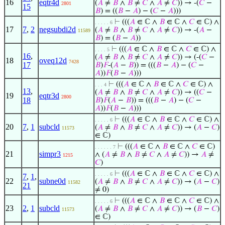
16
eqtr4d
(
𝐴
≠
𝐵
∧
𝐵
≠
𝐶
∧
𝐴
≠
𝐶
)) → -(
𝐶
−
2801
15
𝐵
) = ((
𝐵
−
𝐴
) − (
𝐶
−
𝐴
)))
⊢
(((
𝐴
∈ ℂ ∧
𝐵
∈ ℂ ∧
𝐶
∈ ℂ) ∧
. . . . . 6
17
7
,
2
negsubdi2d
(
𝐴
≠
𝐵
∧
𝐵
≠
𝐶
∧
𝐴
≠
𝐶
)) → -(
𝐴
−
11589
𝐵
) = (
𝐵
−
𝐴
))
⊢
(((
𝐴
∈ ℂ ∧
𝐵
∈ ℂ ∧
𝐶
∈ ℂ) ∧
. . . . 5
16
,
(
𝐴
≠
𝐵
∧
𝐵
≠
𝐶
∧
𝐴
≠
𝐶
)) → (-(
𝐶
−
18
oveq12d
7428
17
𝐵
)
𝐹
-(
𝐴
−
𝐵
)) = (((
𝐵
−
𝐴
) − (
𝐶
−
𝐴
))
𝐹
(
𝐵
−
𝐴
)))
⊢
(((
𝐴
∈ ℂ ∧
𝐵
∈ ℂ ∧
𝐶
∈ ℂ) ∧
. . . 4
13
,
(
𝐴
≠
𝐵
∧
𝐵
≠
𝐶
∧
𝐴
≠
𝐶
)) → ((
𝐶
−
19
eqtr3d
2800
18
𝐵
)
𝐹
(
𝐴
−
𝐵
)) = (((
𝐵
−
𝐴
) − (
𝐶
−
𝐴
))
𝐹
(
𝐵
−
𝐴
)))
⊢
(((
𝐴
∈ ℂ ∧
𝐵
∈ ℂ ∧
𝐶
∈ ℂ) ∧
. . . . . 6
20
7
,
1
subcld
(
𝐴
≠
𝐵
∧
𝐵
≠
𝐶
∧
𝐴
≠
𝐶
)) → (
𝐴
−
𝐶
)
11573
∈ ℂ)
⊢
(((
𝐴
∈ ℂ ∧
𝐵
∈ ℂ ∧
𝐶
∈ ℂ)
. . . . . . 7
21
simpr3
∧ (
𝐴
≠
𝐵
∧
𝐵
≠
𝐶
∧
𝐴
≠
𝐶
)) →
𝐴
≠
1215
𝐶
)
⊢
(((
𝐴
∈ ℂ ∧
𝐵
∈ ℂ ∧
𝐶
∈ ℂ) ∧
. . . . . 6
7
,
1
,
22
subne0d
(
𝐴
≠
𝐵
∧
𝐵
≠
𝐶
∧
𝐴
≠
𝐶
)) → (
𝐴
−
𝐶
)
11582
21
≠ 0)
⊢
(((
𝐴
∈ ℂ ∧
𝐵
∈ ℂ ∧
𝐶
∈ ℂ) ∧
. . . . . 6
23
2
,
1
subcld
(
𝐴
≠
𝐵
∧
𝐵
≠
𝐶
∧
𝐴
≠
𝐶
)) → (
𝐵
−
𝐶
)
11573
∈ ℂ)