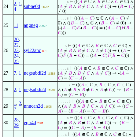
⊢
(((
𝐴
∈ ℂ ∧
𝐵
∈ ℂ ∧
𝐶
∈ ℂ) ∧
. . . . . 6
2
,
1
,
24
subne0d
(
𝐴
≠
𝐵
∧
𝐵
≠
𝐶
∧
𝐴
≠
𝐶
)) → (
𝐵
−
𝐶
)
11582
4
≠ 0)
⊢
((((
𝐴
−
𝐶
) ∈ ℂ ∧ (
𝐴
−
𝐶
) ≠
. . . . . 6
0) ∧ ((
𝐵
−
𝐶
) ∈ ℂ ∧ (
𝐵
−
𝐶
) ≠ 0)) →
25
11
angneg
26977
(-(
𝐴
−
𝐶
)
𝐹
-(
𝐵
−
𝐶
)) = ((
𝐴
−
𝐶
)
𝐹
(
𝐵
−
𝐶
)))
20
,
22
,
⊢
(((
𝐴
∈ ℂ ∧
𝐵
∈ ℂ ∧
𝐶
∈ ℂ) ∧
. . . . 5
26
23
,
syl22anc
(
𝐴
≠
𝐵
∧
𝐵
≠
𝐶
∧
𝐴
≠
𝐶
)) → (-(
𝐴
−
851
24
,
𝐶
)
𝐹
-(
𝐵
−
𝐶
)) = ((
𝐴
−
𝐶
)
𝐹
(
𝐵
−
𝐶
)))
25
⊢
(((
𝐴
∈ ℂ ∧
𝐵
∈ ℂ ∧
𝐶
∈ ℂ) ∧
. . . . . 6
27
7
,
1
negsubdi2d
(
𝐴
≠
𝐵
∧
𝐵
≠
𝐶
∧
𝐴
≠
𝐶
)) → -(
𝐴
−
11589
𝐶
) = (
𝐶
−
𝐴
))
⊢
(((
𝐴
∈ ℂ ∧
𝐵
∈ ℂ ∧
𝐶
∈ ℂ)
. . . . . . 7
28
2
,
1
negsubdi2d
∧ (
𝐴
≠
𝐵
∧
𝐵
≠
𝐶
∧
𝐴
≠
𝐶
)) → -(
𝐵
−
11589
𝐶
) = (
𝐶
−
𝐵
))
⊢
(((
𝐴
∈ ℂ ∧
𝐵
∈ ℂ ∧
𝐶
∈ ℂ)
. . . . . . 7
1
,
2
,
29
nnncan2d
∧ (
𝐴
≠
𝐵
∧
𝐵
≠
𝐶
∧
𝐴
≠
𝐶
)) → ((
𝐶
−
11608
7
𝐴
) − (
𝐵
−
𝐴
)) = (
𝐶
−
𝐵
))
⊢
(((
𝐴
∈ ℂ ∧
𝐵
∈ ℂ ∧
𝐶
∈ ℂ) ∧
. . . . . 6
28
,
30
eqtr4d
(
𝐴
≠
𝐵
∧
𝐵
≠
𝐶
∧
𝐴
≠
𝐶
)) → -(
𝐵
−
2801
29
𝐶
) = ((
𝐶
−
𝐴
) − (
𝐵
−
𝐴
)))
⊢
(((
𝐴
∈ ℂ ∧
𝐵
∈ ℂ ∧
𝐶
∈ ℂ) ∧
. . . . 5