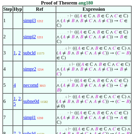
Proof of Theorem
ang180
Step
Hyp
Ref
Expression
⊢
(((
𝐴
∈ ℂ ∧
𝐵
∈ ℂ ∧
𝐶
∈ ℂ)
. . . . . . 7
1
simpl3
∧ (
𝐴
≠
𝐵
∧
𝐵
≠
𝐶
∧
𝐴
≠
𝐶
)) →
𝐶
∈
1212
ℂ)
⊢
(((
𝐴
∈ ℂ ∧
𝐵
∈ ℂ ∧
𝐶
∈ ℂ)
. . . . . . 7
2
simpl2
∧ (
𝐴
≠
𝐵
∧
𝐵
≠
𝐶
∧
𝐴
≠
𝐶
)) →
𝐵
∈
1211
ℂ)
⊢
(((
𝐴
∈ ℂ ∧
𝐵
∈ ℂ ∧
𝐶
∈ ℂ) ∧
. . . . . 6
3
1
,
2
subcld
(
𝐴
≠
𝐵
∧
𝐵
≠
𝐶
∧
𝐴
≠
𝐶
)) → (
𝐶
−
𝐵
)
11573
∈ ℂ)
⊢
(((
𝐴
∈ ℂ ∧
𝐵
∈ ℂ ∧
𝐶
∈ ℂ)
. . . . . . . 8
4
simpr2
∧ (
𝐴
≠
𝐵
∧
𝐵
≠
𝐶
∧
𝐴
≠
𝐶
)) →
𝐵
≠
1214
𝐶
)
⊢
(((
𝐴
∈ ℂ ∧
𝐵
∈ ℂ ∧
𝐶
∈ ℂ)
. . . . . . 7
5
4
necomd
∧ (
𝐴
≠
𝐵
∧
𝐵
≠
𝐶
∧
𝐴
≠
𝐶
)) →
𝐶
≠
3013
𝐵
)
⊢
(((
𝐴
∈ ℂ ∧
𝐵
∈ ℂ ∧
𝐶
∈ ℂ) ∧
. . . . . 6
1
,
2
,
6
subne0d
(
𝐴
≠
𝐵
∧
𝐵
≠
𝐶
∧
𝐴
≠
𝐶
)) → (
𝐶
−
𝐵
)
11582
5
≠ 0)
⊢
(((
𝐴
∈ ℂ ∧
𝐵
∈ ℂ ∧
𝐶
∈ ℂ)
. . . . . . 7
7
simpl1
∧ (
𝐴
≠
𝐵
∧
𝐵
≠
𝐶
∧
𝐴
≠
𝐶
)) →
𝐴
∈
1210
ℂ)
⊢
(((
𝐴
∈ ℂ ∧
𝐵
∈ ℂ ∧
𝐶
∈ ℂ) ∧
. . . . . 6
8
7
,
2
subcld