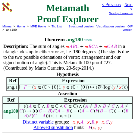
Metamath
< Previous
Next
>
Nearby theorems
Proof Explorer
Mirrors
>
Home
>
MPE Home
>
Th. List
Structured version
Visualization version
GIF
> ang180
version
Theorem
ang180
26988
Description:
The sum of angles
in a
𝑚
𝐴
𝐵
𝐶
+
𝑚
𝐵
𝐶
𝐴
+
𝑚
𝐶
𝐴
𝐵
triangle adds up to either
or
, i.e. 180 degrees. (The sign is due
π
-π
to the two possible orientations of vertex arrangement and our
signed notion of angle). This is Metamath 100 proof #27.
(Contributed by Mario Carneiro, 23-Sep-2014.)
Hypothesis
Ref
Expression
ang.1
⊢
𝐹
= (
𝑥
∈ (ℂ ∖ {0}),
𝑦
∈ (ℂ ∖ {0}) ↦ (ℑ‘(log‘(
𝑦
/
𝑥
))))
Assertion
Ref
Expression
⊢
(((
𝐴
∈ ℂ ∧
𝐵
∈ ℂ ∧
𝐶
∈ ℂ) ∧ (
𝐴
≠
𝐵
∧
𝐵
≠
𝐶
∧
𝐴
≠
ang180
𝐶
)) → ((((
𝐶
−
𝐵
)
𝐹
(
𝐴
−
𝐵
)) + ((
𝐴
−
𝐶
)
𝐹
(
𝐵
−
𝐶
))) + ((
𝐵
−
𝐴
)
𝐹
(
𝐶
−
𝐴
))) ∈ {-π, π})
Distinct variable
groups:
𝑥
,
𝑦
,
𝐴
𝑥
,
𝐵
,
𝑦
𝑥
,
𝐶
,
𝑦
Allowed substitution
hints:
𝐹
(
𝑥
,
𝑦
)