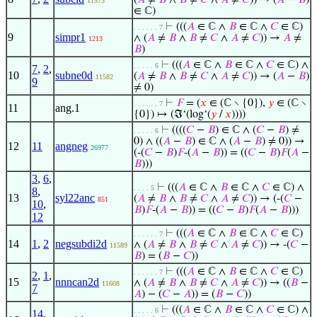
(
𝐴
≠
𝐵
∧
𝐵
≠
𝐶
∧
𝐴
≠
𝐶
)) → (
𝐴
−
𝐵
)
11573
∈ ℂ)
⊢
(((
𝐴
∈ ℂ ∧
𝐵
∈ ℂ ∧
𝐶
∈ ℂ)
. . . . . . 7
9
simpr1
∧ (
𝐴
≠
𝐵
∧
𝐵
≠
𝐶
∧
𝐴
≠
𝐶
)) →
𝐴
≠
1213
𝐵
)
⊢
(((
𝐴
∈ ℂ ∧
𝐵
∈ ℂ ∧
𝐶
∈ ℂ) ∧
. . . . . 6
7
,
2
,
10
subne0d
(
𝐴
≠
𝐵
∧
𝐵
≠
𝐶
∧
𝐴
≠
𝐶
)) → (
𝐴
−
𝐵
)
11582
9
≠ 0)
⊢
𝐹
= (
𝑥
∈ (ℂ ∖ {0}),
𝑦
∈ (ℂ ∖
. . . . . . 7
11
ang.1
{0}) ↦ (ℑ‘(log‘(
𝑦
/
𝑥
))))
⊢
((((
𝐶
−
𝐵
) ∈ ℂ ∧ (
𝐶
−
𝐵
) ≠
. . . . . 6
0) ∧ ((
𝐴
−
𝐵
) ∈ ℂ ∧ (
𝐴
−
𝐵
) ≠ 0)) →
12
11
angneg
26977
(-(
𝐶
−
𝐵
)
𝐹
-(
𝐴
−
𝐵
)) = ((
𝐶
−
𝐵
)
𝐹
(
𝐴
−
𝐵
)))
3
,
6
,
⊢
(((
𝐴
∈ ℂ ∧
𝐵
∈ ℂ ∧
𝐶
∈ ℂ) ∧
. . . . 5
8
,
13
syl22anc
(
𝐴
≠
𝐵
∧
𝐵
≠
𝐶
∧
𝐴
≠
𝐶
)) → (-(
𝐶
−
851
10
,
𝐵
)
𝐹
-(
𝐴
−
𝐵
)) = ((
𝐶
−
𝐵
)
𝐹
(
𝐴
−
𝐵
)))
12
⊢
(((
𝐴
∈ ℂ ∧
𝐵
∈ ℂ ∧
𝐶
∈ ℂ)
. . . . . . 7
14
1
,
2
negsubdi2d
∧ (
𝐴
≠
𝐵
∧
𝐵
≠
𝐶
∧
𝐴
≠
𝐶
)) → -(
𝐶
−
11589
𝐵
) = (
𝐵
−
𝐶
))
⊢
(((
𝐴
∈ ℂ ∧
𝐵
∈ ℂ ∧
𝐶
∈ ℂ)
. . . . . . 7
2
,
1
,
15
nnncan2d
∧ (
𝐴
≠
𝐵
∧
𝐵
≠
𝐶
∧
𝐴
≠
𝐶
)) → ((
𝐵
−
11608
7
𝐴
) − (
𝐶
−
𝐴
)) = (
𝐵
−
𝐶
))
⊢
(((
𝐴
∈ ℂ ∧
𝐵
∈ ℂ ∧
𝐶
∈ ℂ) ∧
. . . . . 6
14
,