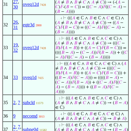
27
,
(
𝐴
≠
𝐵
∧
𝐵
≠
𝐶
∧
𝐴
≠
𝐶
)) → (-(
𝐴
−
31
oveq12d
7428
30
𝐶
)
𝐹
-(
𝐵
−
𝐶
)) = ((
𝐶
−
𝐴
)
𝐹
((
𝐶
−
𝐴
) −
(
𝐵
−
𝐴
))))
⊢
(((
𝐴
∈ ℂ ∧
𝐵
∈ ℂ ∧
𝐶
∈ ℂ) ∧
. . . 4
26
,
(
𝐴
≠
𝐵
∧
𝐵
≠
𝐶
∧
𝐴
≠
𝐶
)) → ((
𝐴
−
32
eqtr3d
2800
31
𝐶
)
𝐹
(
𝐵
−
𝐶
)) = ((
𝐶
−
𝐴
)
𝐹
((
𝐶
−
𝐴
) −
(
𝐵
−
𝐴
))))
⊢
(((
𝐴
∈ ℂ ∧
𝐵
∈ ℂ ∧
𝐶
∈ ℂ) ∧
. . 3
(
𝐴
≠
𝐵
∧
𝐵
≠
𝐶
∧
𝐴
≠
𝐶
)) → (((
𝐶
−
19
,
33
oveq12d
𝐵
)
𝐹
(
𝐴
−
𝐵
)) + ((
𝐴
−
𝐶
)
𝐹
(
𝐵
−
𝐶
))) =
7428
32
((((
𝐵
−
𝐴
) − (
𝐶
−
𝐴
))
𝐹
(
𝐵
−
𝐴
)) + ((
𝐶
−
𝐴
)
𝐹
((
𝐶
−
𝐴
) − (
𝐵
−
𝐴
)))))
⊢
(((
𝐴
∈ ℂ ∧
𝐵
∈ ℂ ∧
𝐶
∈ ℂ) ∧ (
𝐴
. 2
≠
𝐵
∧
𝐵
≠
𝐶
∧
𝐴
≠
𝐶
)) → ((((
𝐶
−
𝐵
)
𝐹
(
𝐴
−
𝐵
)) + ((
𝐴
−
𝐶
)
𝐹
(
𝐵
−
𝐶
))) +
34
33
oveq1d
((
𝐵
−
𝐴
)
𝐹
(
𝐶
−
𝐴
))) = (((((
𝐵
−
𝐴
) −
7425
(
𝐶
−
𝐴
))
𝐹
(
𝐵
−
𝐴
)) + ((
𝐶
−
𝐴
)
𝐹
((
𝐶
−
𝐴
) − (
𝐵
−
𝐴
)))) + ((
𝐵
−
𝐴
)
𝐹
(
𝐶
−
𝐴
))))
⊢
(((
𝐴
∈ ℂ ∧
𝐵
∈ ℂ ∧
𝐶
∈ ℂ) ∧
. . 3
35
2
,
7
subcld
(
𝐴
≠
𝐵
∧
𝐵
≠
𝐶
∧
𝐴
≠
𝐶
)) → (
𝐵
−
𝐴
)
11573
∈ ℂ)
⊢
(((
𝐴
∈ ℂ ∧
𝐵
∈ ℂ ∧
𝐶
∈ ℂ) ∧
. . . 4
36
9
necomd
3013
(
𝐴
≠
𝐵
∧
𝐵
≠
𝐶
∧
𝐴
≠
𝐶
)) →
𝐵
≠
𝐴
)
⊢
(((
𝐴
∈ ℂ ∧
𝐵
∈ ℂ ∧
𝐶
∈ ℂ) ∧
. . 3
2
,
7
,
37
subne0d
(
𝐴
≠
𝐵
∧
𝐵
≠
𝐶
∧
𝐴
≠
𝐶
)) → (
𝐵
−
𝐴
)
11582