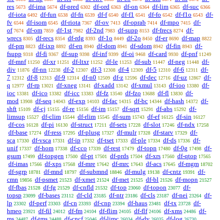
res
df-ima
df-pred
df-ord
df-on
df-lim
df-suc
5673
5674
6302
6363
6364
6365
6366
df-iota
df-fun
df-fn
df-f
df-f1
df-fo
df-f1o
df-
6492
6538
6539
6540
6541
6542
6543
fv
df-isom
df-riota
df-ov
df-oprab
df-mpo
df-
6544
6545
7367
7413
7414
7415
of
df-om
df-1st
df-2nd
df-supp
df-frecs
df-
7674
7859
7982
7983
8153
8274
wrecs
df-recs
df-rdg
df-1o
df-2o
df-er
df-map
8305
8354
8393
8449
8450
8690
8822
df-pm
df-ixp
df-en
df-dom
df-sdom
df-fin
df-
8823
8892
8940
8941
8942
8943
fsupp
df-fi
df-sup
df-inf
df-oi
df-card
df-pnf
9318
9367
9398
9399
9468
9930
11249
df-mnf
df-xr
df-ltxr
df-le
df-sub
df-neg
df-
11250
11251
11252
11253
11447
11448
div
df-nn
df-2
df-3
df-4
df-5
df-6
df-
11876
12238
12307
12308
12309
12310
12311
7
df-8
df-9
df-n0
df-z
df-dec
df-uz
df-
12312
12313
12314
12509
12596
12716
12867
q
df-rp
df-xneg
df-xadd
df-xmul
df-ioo
df-
12977
13021
13141
13142
13143
13380
ioc
df-ico
df-icc
df-fz
df-fzo
df-fl
df-
13381
13382
13383
13540
13688
13830
mod
df-seq
df-exp
df-fac
df-bc
df-hash
df-
13908
14043
14103
14315
14344
14372
shft
df-cj
df-re
df-im
df-sqrt
df-abs
df-
15109
15155
15156
15157
15291
15292
limsup
df-clim
df-rlim
df-sum
df-ef
df-sin
15527
15544
15545
15743
16125
16127
df-cos
df-pi
df-struct
df-sets
df-slot
df-ndx
16128
16130
17211
17228
17246
17258
df-base
df-ress
df-plusg
df-mulr
df-starv
df-
17274
17295
17327
17328
17329
sca
df-vsca
df-ip
df-tset
df-ple
df-ds
df-
17330
17331
17332
17333
17334
17336
unif
df-hom
df-cco
df-rest
df-topn
df-0g
df-
17337
17338
17339
17479
17480
17498
gsum
df-topgen
df-pt
df-prds
df-xrs
df-qtop
17499
17500
17501
17504
17560
17565
df-imas
df-xps
df-mre
df-mrc
df-acs
df-mgm
17566
17568
17642
17643
17645
18702
df-sgrp
df-mnd
df-submnd
df-mulg
df-cntz
df-
18781
18797
18846
19138
19391
cmn
df-psmet
df-xmet
df-met
df-bl
df-mopn
19856
21523
21524
21525
21526
21527
df-fbas
df-fg
df-cnfld
df-top
df-topon
df-
21528
21529
21532
23060
23077
topsp
df-bases
df-cld
df-ntr
df-cls
df-nei
df-
23099
23112
23185
23186
23187
23264
lp
df-perf
df-cn
df-cnp
df-haus
df-tx
df-
23302
23303
23393
23394
23481
23728
hmeo
df-fil
df-fm
df-flim
df-flf
df-xms
df-
23921
24012
24104
24105
24106
24486
ms
df-tms
df-cncf
df-limc
df-dv
df-log
24487
24488
25046
26034
26035
26730