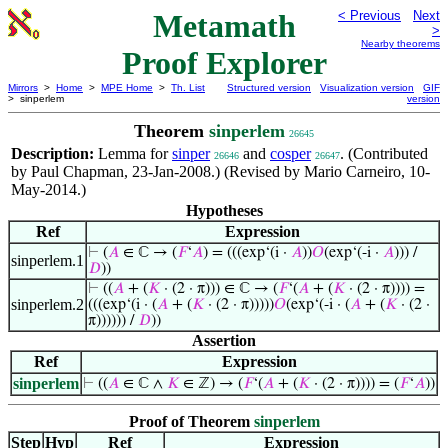
Metamath
< Previous
Next
>
Nearby theorems
Proof Explorer
Mirrors
>
Home
>
MPE Home
>
Th. List
Structured version
Visualization version
GIF
> sinperlem
version
Theorem
sinperlem
26645
Description:
Lemma for
sinper
and
cosper
. (Contributed
26646
26647
by Paul Chapman, 23-Jan-2008.) (Revised by Mario Carneiro, 10-
May-2014.)
Hypotheses
Ref
Expression
⊢
(
𝐴
∈ ℂ → (
𝐹
‘
𝐴
) = (((exp‘(i ·
𝐴
))
𝑂
(exp‘(-i ·
𝐴
))) /
sinperlem.1
𝐷
))
⊢
((
𝐴
+ (
𝐾
· (2 · π))) ∈ ℂ → (
𝐹
‘(
𝐴
+ (
𝐾
· (2 · π)))) =
sinperlem.2
(((exp‘(i · (
𝐴
+ (
𝐾
· (2 · π)))))
𝑂
(exp‘(-i · (
𝐴
+ (
𝐾
· (2 ·
π)))))) /
𝐷
))
Assertion
Ref
Expression
sinperlem
⊢
((
𝐴
∈ ℂ ∧
𝐾
∈ ℤ) → (
𝐹
‘(
𝐴
+ (
𝐾
· (2 · π)))) = (
𝐹
‘
𝐴
))
Proof of Theorem
sinperlem
Step
Hyp
Ref
Expression