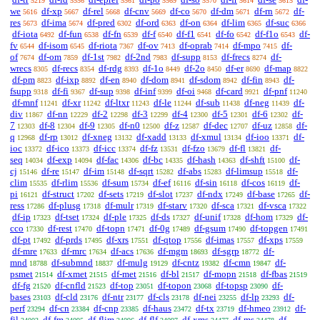
5219
5556
5561
5569
5570
5614
5615
we
df-xp
df-rel
df-cnv
df-co
df-dm
df-rn
df-
5616
5667
5668
5669
5670
5671
5672
res
df-ima
df-pred
df-ord
df-on
df-lim
df-suc
5673
5674
6302
6363
6364
6365
6366
df-iota
df-fun
df-fn
df-f
df-f1
df-fo
df-f1o
df-
6492
6538
6539
6540
6541
6542
6543
fv
df-isom
df-riota
df-ov
df-oprab
df-mpo
df-
6544
6545
7367
7413
7414
7415
of
df-om
df-1st
df-2nd
df-supp
df-frecs
df-
7674
7859
7982
7983
8153
8274
wrecs
df-recs
df-rdg
df-1o
df-2o
df-er
df-map
8305
8354
8393
8449
8450
8690
8822
df-pm
df-ixp
df-en
df-dom
df-sdom
df-fin
df-
8823
8892
8940
8941
8942
8943
fsupp
df-fi
df-sup
df-inf
df-oi
df-card
df-pnf
9318
9367
9398
9399
9468
9921
11240
df-mnf
df-xr
df-ltxr
df-le
df-sub
df-neg
df-
11241
11242
11243
11244
11438
11439
div
df-nn
df-2
df-3
df-4
df-5
df-6
df-
11867
12229
12298
12299
12300
12301
12302
7
df-8
df-9
df-n0
df-z
df-dec
df-uz
df-
12303
12304
12305
12500
12587
12707
12858
q
df-rp
df-xneg
df-xadd
df-xmul
df-ioo
df-
12968
13012
13132
13133
13134
13371
ioc
df-ico
df-icc
df-fz
df-fzo
df-fl
df-
13372
13373
13374
13531
13679
13821
seq
df-exp
df-fac
df-bc
df-hash
df-shft
df-
14034
14094
14306
14335
14363
15100
cj
df-re
df-im
df-sqrt
df-abs
df-limsup
df-
15146
15147
15148
15282
15283
15518
clim
df-rlim
df-sum
df-ef
df-sin
df-cos
df-
15535
15536
15734
16116
16118
16119
pi
df-struct
df-sets
df-slot
df-ndx
df-base
df-
16121
17202
17219
17237
17249
17265
ress
df-plusg
df-mulr
df-starv
df-sca
df-vsca
17286
17318
17319
17320
17321
17322
df-ip
df-tset
df-ple
df-ds
df-unif
df-hom
df-
17323
17324
17325
17327
17328
17329
cco
df-rest
df-topn
df-0g
df-gsum
df-topgen
17330
17470
17471
17489
17490
17491
df-pt
df-prds
df-xrs
df-qtop
df-imas
df-xps
17492
17495
17551
17556
17557
17559
df-mre
df-mrc
df-acs
df-mgm
df-sgrp
df-
17633
17634
17636
18693
18772
mnd
df-submnd
df-mulg
df-cntz
df-cmn
df-
18788
18837
19129
19382
19847
psmet
df-xmet
df-met
df-bl
df-mopn
df-fbas
21514
21515
21516
21517
21518
21519
df-fg
df-cnfld
df-top
df-topon
df-topsp
df-
21520
21523
23051
23068
23090
bases
df-cld
df-ntr
df-cls
df-nei
df-lp
df-
23103
23176
23177
23178
23255
23293
perf
df-cn
df-cnp
df-haus
df-tx
df-hmeo
df-
23294
23384
23385
23472
23719
23912
fil
df-fm
df-flim
df-flf
df-xms
df-ms
df-