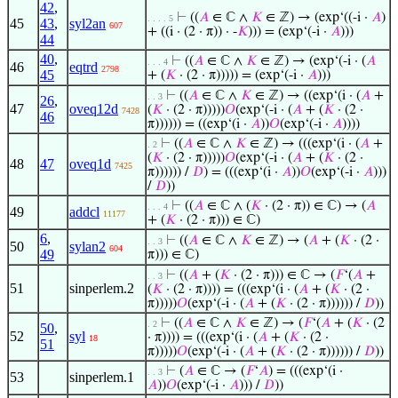
42
,
⊢
((
𝐴
∈ ℂ ∧
𝐾
∈ ℤ) → (exp‘((-i ·
𝐴
)
. . . . 5
45
43
,
syl2an
607
+ ((i · (2 · π)) · -
𝐾
))) = (exp‘(-i ·
𝐴
)))
44
40
,
⊢
((
𝐴
∈ ℂ ∧
𝐾
∈ ℤ) → (exp‘(-i · (
𝐴
. . . 4
46
eqtrd
2798
45
+ (
𝐾
· (2 · π))))) = (exp‘(-i ·
𝐴
)))
⊢
((
𝐴
∈ ℂ ∧
𝐾
∈ ℤ) → ((exp‘(i · (
𝐴
+
. . 3
26
,
47
oveq12d
(
𝐾
· (2 · π)))))
𝑂
(exp‘(-i · (
𝐴
+ (
𝐾
· (2 ·
7428
46
π)))))) = ((exp‘(i ·
𝐴
))
𝑂
(exp‘(-i ·
𝐴
))))
⊢
((
𝐴
∈ ℂ ∧
𝐾
∈ ℤ) → (((exp‘(i · (
𝐴
+
. 2
(
𝐾
· (2 · π)))))
𝑂
(exp‘(-i · (
𝐴
+ (
𝐾
· (2 ·
48
47
oveq1d
7425
π)))))) /
𝐷
) = (((exp‘(i ·
𝐴
))
𝑂
(exp‘(-i ·
𝐴
)))
/
𝐷
))
⊢
((
𝐴
∈ ℂ ∧ (
𝐾
· (2 · π)) ∈ ℂ) → (
𝐴
. . . 4
49
addcl
11177
+ (
𝐾
· (2 · π))) ∈ ℂ)
6
,
⊢
((
𝐴
∈ ℂ ∧
𝐾
∈ ℤ) → (
𝐴
+ (
𝐾
· (2 ·
. . 3
50
sylan2
604
49
π))) ∈ ℂ)
⊢
((
𝐴
+ (
𝐾
· (2 · π))) ∈ ℂ → (
𝐹
‘(
𝐴
+
. . 3
51
sinperlem.2
(
𝐾
· (2 · π)))) = (((exp‘(i · (
𝐴
+ (
𝐾
· (2 ·
π)))))
𝑂
(exp‘(-i · (
𝐴
+ (
𝐾
· (2 · π)))))) /
𝐷
))
⊢
((
𝐴
∈ ℂ ∧
𝐾
∈ ℤ) → (
𝐹
‘(
𝐴
+ (
𝐾
· (2
. 2
50
,
52
syl
· π)))) = (((exp‘(i · (
𝐴
+ (
𝐾
· (2 ·
18
51
π)))))
𝑂
(exp‘(-i · (
𝐴
+ (
𝐾
· (2 · π)))))) /
𝐷
))
⊢
(
𝐴
∈ ℂ → (
𝐹
‘
𝐴
) = (((exp‘(i ·
. . 3
53
sinperlem.1
𝐴
))
𝑂
(exp‘(-i ·
𝐴
))) /
𝐷
))