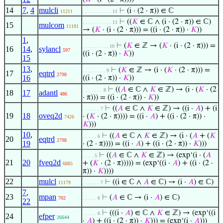
14
7
,
4
mulcli
⊢
(i · (2 · π)) ∈ ℂ
11211
. . . . . . . . . . 11
⊢
((
𝐾
∈ ℂ ∧ (i · (2 · π)) ∈ ℂ)
. . . . . . . . . . 11
15
mulcom
11181
→ (
𝐾
· (i · (2 · π))) = ((i · (2 · π)) ·
𝐾
))
1
,
⊢
(
𝐾
∈ ℤ → (
𝐾
· (i · (2 · π))) =
. . . . . . . . . 10
16
14
,
sylancl
597
((i · (2 · π)) ·
𝐾
))
15
13
,
⊢
(
𝐾
∈ ℤ → (i · (
𝐾
· (2 · π))) =
. . . . . . . . 9
17
eqtrd
2798
16
((i · (2 · π)) ·
𝐾
))
⊢
((
𝐴
∈ ℂ ∧
𝐾
∈ ℤ) → (i · (
𝐾
· (2
. . . . . . . 8
18
17
adantl
486
· π))) = ((i · (2 · π)) ·
𝐾
))
⊢
((
𝐴
∈ ℂ ∧
𝐾
∈ ℤ) → ((i ·
𝐴
) + (i
. . . . . . 7
19
18
oveq2d
· (
𝐾
· (2 · π)))) = ((i ·
𝐴
) + ((i · (2 · π)) ·
7426
𝐾
)))
10
,
⊢
((
𝐴
∈ ℂ ∧
𝐾
∈ ℤ) → (i · (
𝐴
+ (
𝐾
. . . . . 6
20
eqtrd
2798
19
· (2 · π)))) = ((i ·
𝐴
) + ((i · (2 · π)) ·
𝐾
)))
⊢
((
𝐴
∈ ℂ ∧
𝐾
∈ ℤ) → (exp‘(i · (
𝐴
. . . . 5
21
20
fveq2d
+ (
𝐾
· (2 · π))))) = (exp‘((i ·
𝐴
) + ((i · (2 ·
6885
π)) ·
𝐾
))))
22
mulcl
⊢
((i ∈ ℂ ∧
𝐴
∈ ℂ) → (i ·
𝐴
) ∈ ℂ)
11179
. . . . . . 7
7
,
23
mpan
⊢
(
𝐴
∈ ℂ → (i ·
𝐴
) ∈ ℂ)
702
. . . . . 6
22
⊢
(((i ·
𝐴
) ∈ ℂ ∧
𝐾
∈ ℤ) → (exp‘((i
. . . . . 6
24
efper
26644
·
𝐴
) + ((i · (2 · π)) ·
𝐾
))) = (exp‘(i ·
𝐴
)))