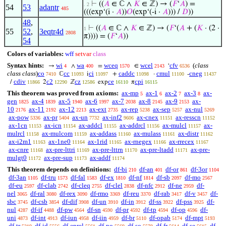
⊢
((
𝐴
∈ ℂ ∧
𝐾
∈ ℤ) → (
𝐹
‘
𝐴
) =
. 2
54
53
adantr
485
(((exp‘(i ·
𝐴
))
𝑂
(exp‘(-i ·
𝐴
))) /
𝐷
))
48
,
⊢
((
𝐴
∈ ℂ ∧
𝐾
∈ ℤ) → (
𝐹
‘(
𝐴
+ (
𝐾
· (2 ·
1
55
52
,
3eqtr4d
2808
π)))) = (
𝐹
‘
𝐴
))
54
Colors of variables:
wff
setvar
class
Syntax hints:
wi
wa
wceq
wcel
cfv
(
class
→
∧
=
∈
‘
4
400
1570
2143
6536
class class
)
co
cc
ci
caddc
cmul
cneg
ℂ
i
+
·
-
7410
11093
11097
11098
11100
11437
cdiv
c2
cz
ce
cpi
/
2
ℤ
exp
π
11866
12290
12586
16110
16115
This theorem was proved from axioms:
ax-mp
ax-1
ax-2
ax-3
ax-
5
6
7
8
gen
ax-4
ax-5
ax-6
ax-7
ax-8
ax-9
ax-
1825
1839
1940
1997
2038
2145
2153
10
ax-11
ax-12
ax-ext
ax-rep
ax-sep
ax-nul
2176
2192
2213
2735
5238
5257
5269
ax-pow
ax-pr
ax-un
ax-inf2
ax-cnex
ax-resscn
5336
5404
7732
9606
11151
11152
ax-1cn
ax-icn
ax-addcl
ax-addrcl
ax-mulcl
ax-
11153
11154
11155
11156
11157
mulrcl
ax-mulcom
ax-addass
ax-mulass
ax-distr
11158
11159
11160
11161
11162
ax-i2m1
ax-1ne0
ax-1rid
ax-rnegex
ax-rrecex
11163
11164
11165
11166
11167
ax-cnre
ax-pre-lttri
ax-pre-lttrn
ax-pre-ltadd
ax-pre-
11168
11169
11170
11171
mulgt0
ax-pre-sup
ax-addf
11172
11173
11174
This theorem depends on definitions:
df-bi
df-an
df-or
df-3or
210
401
861
1104
df-3an
df-tru
df-fal
df-ex
df-nf
df-sb
df-mo
1105
1573
1583
1810
1814
2097
2567
df-eu
df-clab
df-cleq
df-clel
df-nfc
df-ne
df-
2597
2742
2755
2838
2912
2959
nel
df-ral
df-rex
df-rmo
df-reu
df-rab
df-v
df-
3065
3080
3090
3369
3370
3417
3457
sbc
df-csb
df-dif
df-un
df-in
df-ss
df-pss
df-
3745
3854
3908
3910
3912
3922
3925
nul
df-if
df-pw
df-sn
df-pr
df-tp
df-op
df-
4287
4488
4564
4590
4592
4594
4596
uni
df-int
df-iun
df-iin
df-br
df-opab
df-mpt
4873
4913
4958
4959
5110
5174
5193
df-tr
df-id
df-eprel
df-po
df-so
df-fr
df-se
df-