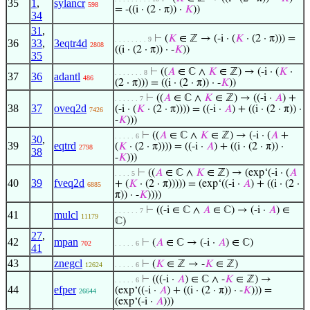
35
1
,
sylancr
598
= -((i · (2 · π)) ·
𝐾
))
34
31
,
⊢
(
𝐾
∈ ℤ → (-i · (
𝐾
· (2 · π))) =
. . . . . . . . 9
36
33
,
3eqtr4d
2808
((i · (2 · π)) · -
𝐾
))
35
⊢
((
𝐴
∈ ℂ ∧
𝐾
∈ ℤ) → (-i · (
𝐾
·
. . . . . . . 8
37
36
adantl
486
(2 · π))) = ((i · (2 · π)) · -
𝐾
))
⊢
((
𝐴
∈ ℂ ∧
𝐾
∈ ℤ) → ((-i ·
𝐴
) +
. . . . . . 7
38
37
oveq2d
(-i · (
𝐾
· (2 · π)))) = ((-i ·
𝐴
) + ((i · (2 · π)) ·
7426
-
𝐾
)))
⊢
((
𝐴
∈ ℂ ∧
𝐾
∈ ℤ) → (-i · (
𝐴
+
. . . . . 6
30
,
39
eqtrd
(
𝐾
· (2 · π)))) = ((-i ·
𝐴
) + ((i · (2 · π)) ·
2798
38
-
𝐾
)))
⊢
((
𝐴
∈ ℂ ∧
𝐾
∈ ℤ) → (exp‘(-i · (
𝐴
. . . . 5
40
39
fveq2d
+ (
𝐾
· (2 · π))))) = (exp‘((-i ·
𝐴
) + ((i · (2 ·
6885
π)) · -
𝐾
))))
⊢
((-i ∈ ℂ ∧
𝐴
∈ ℂ) → (-i ·
𝐴
) ∈
. . . . . . 7
41
mulcl
11179
ℂ)
27
,
42
mpan
⊢
(
𝐴
∈ ℂ → (-i ·
𝐴
) ∈ ℂ)
702
. . . . . 6
41
43
znegcl
⊢
(
𝐾
∈ ℤ → -
𝐾
∈ ℤ)
12624
. . . . . 6
⊢
(((-i ·
𝐴
) ∈ ℂ ∧ -
𝐾
∈ ℤ) →
. . . . . 6
44
efper
(exp‘((-i ·
𝐴
) + ((i · (2 · π)) · -
𝐾
))) =
26644
(exp‘(-i ·
𝐴
)))