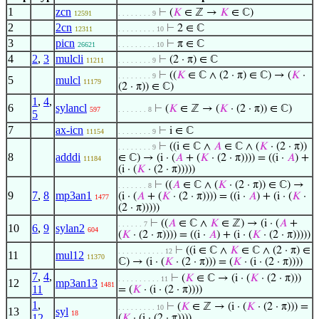
1
zcn
⊢
(
𝐾
∈ ℤ →
𝐾
∈ ℂ)
12591
. . . . . . . . 9
2
2cn
⊢
2 ∈ ℂ
12311
. . . . . . . . . 10
3
picn
⊢
π ∈ ℂ
26621
. . . . . . . . . 10
4
2
,
3
mulcli
⊢
(2 · π) ∈ ℂ
11211
. . . . . . . . 9
⊢
((
𝐾
∈ ℂ ∧ (2 · π) ∈ ℂ) → (
𝐾
·
. . . . . . . . 9
5
mulcl
11179
(2 · π)) ∈ ℂ)
1
,
4
,
6
sylancl
⊢
(
𝐾
∈ ℤ → (
𝐾
· (2 · π)) ∈ ℂ)
597
. . . . . . . 8
5
7
ax-icn
⊢
i ∈ ℂ
11154
. . . . . . . . 9
⊢
((i ∈ ℂ ∧
𝐴
∈ ℂ ∧ (
𝐾
· (2 · π))
. . . . . . . . 9
8
adddi
∈ ℂ) → (i · (
𝐴
+ (
𝐾
· (2 · π)))) = ((i ·
𝐴
) +
11184
(i · (
𝐾
· (2 · π)))))
⊢
((
𝐴
∈ ℂ ∧ (
𝐾
· (2 · π)) ∈ ℂ) →
. . . . . . . 8
9
7
,
8
mp3an1
(i · (
𝐴
+ (
𝐾
· (2 · π)))) = ((i ·
𝐴
) + (i · (
𝐾
·
1477
(2 · π)))))
⊢
((
𝐴
∈ ℂ ∧
𝐾
∈ ℤ) → (i · (
𝐴
+
. . . . . . 7
10
6
,
9
sylan2
604
(
𝐾
· (2 · π)))) = ((i ·
𝐴
) + (i · (
𝐾
· (2 · π)))))
⊢
((i ∈ ℂ ∧
𝐾
∈ ℂ ∧ (2 · π) ∈
. . . . . . . . . . . 12
11
mul12
11370
ℂ) → (i · (
𝐾
· (2 · π))) = (
𝐾
· (i · (2 · π))))
7
,
4
,
⊢
(
𝐾
∈ ℂ → (i · (
𝐾
· (2 · π)))
. . . . . . . . . . 11
12
mp3an13
1481
11
= (
𝐾
· (i · (2 · π))))
1
,
⊢
(
𝐾
∈ ℤ → (i · (
𝐾
· (2 · π))) =
. . . . . . . . . 10
13
syl
18
12
(
𝐾
· (i · (2 · π))))