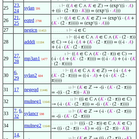
23
,
⊢
((
𝐴
∈ ℂ ∧
𝐾
∈ ℤ) → (exp‘((i ·
𝐴
)
. . . . 5
25
sylan
591
24
+ ((i · (2 · π)) ·
𝐾
))) = (exp‘(i ·
𝐴
)))
21
,
⊢
((
𝐴
∈ ℂ ∧
𝐾
∈ ℤ) → (exp‘(i · (
𝐴
+
. . . 4
26
eqtrd
2798
25
(
𝐾
· (2 · π))))) = (exp‘(i ·
𝐴
)))
27
negicn
⊢
-i ∈ ℂ
11453
. . . . . . . . 9
⊢
((-i ∈ ℂ ∧
𝐴
∈ ℂ ∧ (
𝐾
· (2 · π))
. . . . . . . . 9
28
adddi
∈ ℂ) → (-i · (
𝐴
+ (
𝐾
· (2 · π)))) = ((-i ·
𝐴
)
11184
+ (-i · (
𝐾
· (2 · π)))))
⊢
((
𝐴
∈ ℂ ∧ (
𝐾
· (2 · π)) ∈ ℂ) →
. . . . . . . 8
27
,
29
mp3an1
(-i · (
𝐴
+ (
𝐾
· (2 · π)))) = ((-i ·
𝐴
) + (-i · (
𝐾
1477
28
· (2 · π)))))
⊢
((
𝐴
∈ ℂ ∧
𝐾
∈ ℤ) → (-i · (
𝐴
+
. . . . . . 7
6
,
30
sylan2
(
𝐾
· (2 · π)))) = ((-i ·
𝐴
) + (-i · (
𝐾
· (2 ·
604
29
π)))))
⊢
(
𝐾
∈ ℤ → -(i · (
𝐾
· (2 · π)))
. . . . . . . . . 10
31
17
negeqd
11446
= -((i · (2 · π)) ·
𝐾
))
⊢
((i ∈ ℂ ∧ (
𝐾
· (2 · π)) ∈ ℂ)
. . . . . . . . . . 11
32
mulneg1
11645
→ (-i · (
𝐾
· (2 · π))) = -(i · (
𝐾
· (2 · π))))
7
,
6
,
⊢
(
𝐾
∈ ℤ → (-i · (
𝐾
· (2 · π)))
. . . . . . . . . 10
33
sylancr
598
32
= -(i · (
𝐾
· (2 · π))))
⊢
(((i · (2 · π)) ∈ ℂ ∧
𝐾
∈ ℂ)
. . . . . . . . . . 11
34
mulneg2
11646
→ ((i · (2 · π)) · -
𝐾
) = -((i · (2 · π)) ·
𝐾
))
14
,
⊢
(
𝐾
∈ ℤ → ((i · (2 · π)) · -
𝐾
)
. . . . . . . . . 10