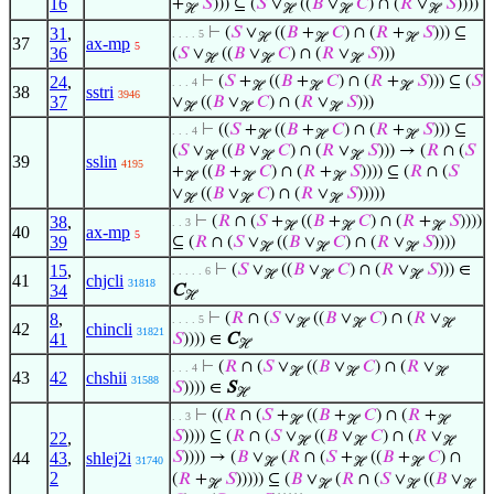
16
+
𝑆
))) ⊆ (
𝑆
∨
((
𝐵
∨
𝐶
) ∩ (
𝑅
∨
𝑆
))))
ℋ
ℋ
ℋ
ℋ
31
,
⊢
(
𝑆
∨
((
𝐵
+
𝐶
) ∩ (
𝑅
+
𝑆
))) ⊆
. . . . 5
ℋ
ℋ
ℋ
37
ax-mp
5
36
(
𝑆
∨
((
𝐵
∨
𝐶
) ∩ (
𝑅
∨
𝑆
)))
ℋ
ℋ
ℋ
24
,
⊢
(
𝑆
+
((
𝐵
+
𝐶
) ∩ (
𝑅
+
𝑆
))) ⊆ (
𝑆
. . . 4
ℋ
ℋ
ℋ
38
sstri
3946
37
∨
((
𝐵
∨
𝐶
) ∩ (
𝑅
∨
𝑆
)))
ℋ
ℋ
ℋ
⊢
((
𝑆
+
((
𝐵
+
𝐶
) ∩ (
𝑅
+
𝑆
))) ⊆
. . . 4
ℋ
ℋ
ℋ
(
𝑆
∨
((
𝐵
∨
𝐶
) ∩ (
𝑅
∨
𝑆
))) → (
𝑅
∩ (
𝑆
ℋ
ℋ
ℋ
39
sslin
4195
+
((
𝐵
+
𝐶
) ∩ (
𝑅
+
𝑆
)))) ⊆ (
𝑅
∩ (
𝑆
ℋ
ℋ
ℋ
∨
((
𝐵
∨
𝐶
) ∩ (
𝑅
∨
𝑆
)))))
ℋ
ℋ
ℋ
38
,
⊢
(
𝑅
∩ (
𝑆
+
((
𝐵
+
𝐶
) ∩ (
𝑅
+
𝑆
))))
. . 3
ℋ
ℋ
ℋ
40
ax-mp
5
39
⊆ (
𝑅
∩ (
𝑆
∨
((
𝐵
∨
𝐶
) ∩ (
𝑅
∨
𝑆
))))
ℋ
ℋ
ℋ
15
,
⊢
(
𝑆
∨
((
𝐵
∨
𝐶
) ∩ (
𝑅
∨
𝑆
))) ∈
. . . . . 6
ℋ
ℋ
ℋ
41
chjcli
31818
34
C
ℋ
8
,
⊢
(
𝑅
∩ (
𝑆
∨
((
𝐵
∨
𝐶
) ∩ (
𝑅
∨
. . . . 5
ℋ
ℋ
ℋ
42
chincli
31821
41
𝑆
)))) ∈
C
ℋ
⊢
(
𝑅
∩ (
𝑆
∨
((
𝐵
∨
𝐶
) ∩ (
𝑅
∨
. . . 4
ℋ
ℋ
ℋ
43
42
chshii
31588
𝑆
)))) ∈
S
ℋ
⊢
((
𝑅
∩ (
𝑆
+
((
𝐵
+
𝐶
) ∩ (
𝑅
+
. . 3
ℋ
ℋ
ℋ
𝑆
)))) ⊆ (
𝑅
∩ (
𝑆
∨
((
𝐵
∨
𝐶
) ∩ (
𝑅
∨
22
,
ℋ
ℋ
ℋ
44
43
,
shlej2i
𝑆
)))) → (
𝐵
∨
(
𝑅
∩ (
𝑆
+
((
𝐵
+
𝐶
) ∩
31740
ℋ
ℋ
ℋ
2
(
𝑅
+
𝑆
))))) ⊆ (
𝐵
∨
(
𝑅
∩ (
𝑆
∨
((
𝐵
∨
ℋ
ℋ
ℋ
ℋ