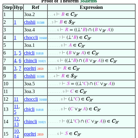
Proof of Theorem
3oalem6
Step
Hyp
Ref
Expression
1
3oa.2
⊢
𝐵
∈
C
. . . 4
ℋ
2
1
chshii
⊢
𝐵
∈
S
. . 3
31588
ℋ
3
3oa.4
⊢
𝑅
= ((⊥‘
𝐵
) ∩ (
𝐵
∨
𝐴
))
. . . . . 6
ℋ
4
1
choccli
⊢
(⊥‘
𝐵
) ∈
C
. . . . . . 7
31668
ℋ
5
3oa.1
⊢
𝐴
∈
C
. . . . . . . 8
ℋ
6
1
,
5
chjcli
⊢
(
𝐵
∨
𝐴
) ∈
C
. . . . . . 7
31818
ℋ
ℋ
7
4
,
6
chincli
⊢
((⊥‘
𝐵
) ∩ (
𝐵
∨
𝐴
)) ∈
C
. . . . . 6
31821
ℋ
ℋ
8
3
,
7
eqeltri
⊢
𝑅
∈
C
. . . . 5
2859
ℋ
9
8
chshii
⊢
𝑅
∈
S
. . . 4
31588
ℋ
10
3oa.5
⊢
𝑆
= ((⊥‘
𝐶
) ∩ (
𝐶
∨
𝐴
))
. . . . . . 7
ℋ
11
3oa.3
⊢
𝐶
∈
C
. . . . . . . . 9
ℋ
12
11
choccli
⊢
(⊥‘
𝐶
) ∈
C
. . . . . . . 8
31668
ℋ
11
,
13
chjcli
⊢
(
𝐶
∨
𝐴
) ∈
C
. . . . . . . 8
31818
ℋ
ℋ
5
12
,
14
chincli
⊢
((⊥‘
𝐶
) ∩ (
𝐶
∨
𝐴
)) ∈
C
. . . . . . 7
31821
ℋ
ℋ
13
10
,
15
eqeltri
⊢
𝑆
∈
C
. . . . . 6
2859
ℋ
14