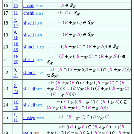
16
15
chshii
⊢
𝑆
∈
S
. . . . 5
31588
ℋ
17
11
chshii
⊢
𝐶
∈
S
. . . . . . 7
31588
ℋ
2
,
18
shscli
⊢
(
𝐵
+
𝐶
) ∈
S
. . . . . 6
31678
ℋ
ℋ
17
9
,
19
shscli
⊢
(
𝑅
+
𝑆
) ∈
S
. . . . . 6
31678
ℋ
ℋ
16
18
,
20
shincli
⊢
((
𝐵
+
𝐶
) ∩ (
𝑅
+
𝑆
)) ∈
S
. . . . 5
31723
ℋ
ℋ
ℋ
19
16
,
⊢
(
𝑆
+
((
𝐵
+
𝐶
) ∩ (
𝑅
+
𝑆
))) ∈
. . . 4
ℋ
ℋ
ℋ
21
shscli
31678
20
S
ℋ
9
,
⊢
(
𝑅
∩ (
𝑆
+
((
𝐵
+
𝐶
) ∩ (
𝑅
+
𝑆
))))
. . 3
ℋ
ℋ
ℋ
22
shincli
31723
21
∈
S
ℋ
⊢
(
𝐵
+
(
𝑅
∩ (
𝑆
+
((
𝐵
+
𝐶
) ∩ (
𝑅
. 2
ℋ
ℋ
ℋ
2
,
23
shsleji
+
𝑆
))))) ⊆ (
𝐵
∨
(
𝑅
∩ (
𝑆
+
((
𝐵
+
𝐶
)
31731
ℋ
ℋ
ℋ
ℋ
22
∩ (
𝑅
+
𝑆
)))))
ℋ
16
,
⊢
(
𝑆
+
((
𝐵
+
𝐶
) ∩ (
𝑅
+
𝑆
))) ⊆
. . . . 5
ℋ
ℋ
ℋ
24
shsleji
31731
20
(
𝑆
∨
((
𝐵
+
𝐶
) ∩ (
𝑅
+
𝑆
)))
ℋ
ℋ
ℋ
1
,
25
chsleji
⊢
(
𝐵
+
𝐶
) ⊆ (
𝐵
∨
𝐶
)
. . . . . . . 8
31819
ℋ
ℋ
11
⊢
((
𝐵
+
𝐶
) ⊆ (
𝐵
∨
𝐶
) → ((
𝐵
. . . . . . . 8
ℋ
ℋ
26
ssrin
+
𝐶
) ∩ (
𝑅
+
𝑆
)) ⊆ ((
𝐵
∨
𝐶
) ∩ (
𝑅
+
4194