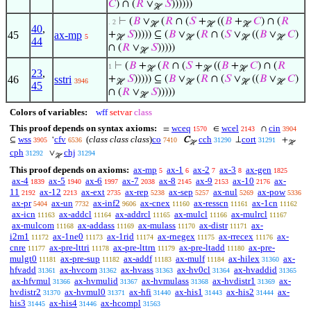
𝐶
) ∩ (
𝑅
∨
𝑆
))))))
ℋ
⊢
(
𝐵
∨
(
𝑅
∩ (
𝑆
+
((
𝐵
+
𝐶
) ∩ (
𝑅
. 2
ℋ
ℋ
ℋ
40
,
45
ax-mp
+
𝑆
))))) ⊆ (
𝐵
∨
(
𝑅
∩ (
𝑆
∨
((
𝐵
∨
𝐶
)
5
ℋ
ℋ
ℋ
ℋ
44
∩ (
𝑅
∨
𝑆
)))))
ℋ
⊢
(
𝐵
+
(
𝑅
∩ (
𝑆
+
((
𝐵
+
𝐶
) ∩ (
𝑅
1
ℋ
ℋ
ℋ
23
,
46
sstri
+
𝑆
))))) ⊆ (
𝐵
∨
(
𝑅
∩ (
𝑆
∨
((
𝐵
∨
𝐶
)
3946
ℋ
ℋ
ℋ
ℋ
45
∩ (
𝑅
∨
𝑆
)))))
ℋ
Colors of variables:
wff
setvar
class
This proof depends on syntax axioms:
wceq
wcel
cin
=
∈
∩
1570
2143
3904
wss
cfv
(
class class class
)
co
cch
cort
⊆
‘
C
⊥
+
3905
6536
7410
31290
31291
ℋ
ℋ
cph
chj
∨
31292
31294
ℋ
This proof depends on axioms:
ax-mp
ax-1
ax-2
ax-3
ax-gen
5
6
7
8
1825
ax-4
ax-5
ax-6
ax-7
ax-8
ax-9
ax-10
ax-
1839
1940
1997
2038
2145
2153
2176
11
ax-12
ax-ext
ax-rep
ax-sep
ax-nul
ax-pow
2192
2213
2735
5238
5257
5269
5336
ax-pr
ax-un
ax-inf2
ax-cnex
ax-resscn
ax-1cn
5404
7732
9606
11160
11161
11162
ax-icn
ax-addcl
ax-addrcl
ax-mulcl
ax-mulrcl
11163
11164
11165
11166
11167
ax-mulcom
ax-addass
ax-mulass
ax-distr
ax-
11168
11169
11170
11171
i2m1
ax-1ne0
ax-1rid
ax-rnegex
ax-rrecex
ax-
11172
11173
11174
11175
11176
cnre
ax-pre-lttri
ax-pre-lttrn
ax-pre-ltadd
ax-pre-
11177
11178
11179
11180
mulgt0
ax-pre-sup
ax-addf
ax-mulf
ax-hilex
ax-
11181
11182
11183
11184
31360
hfvadd
ax-hvcom
ax-hvass
ax-hv0cl
ax-hvaddid
31361
31362
31363
31364
31365
ax-hfvmul
ax-hvmulid
ax-hvmulass
ax-hvdistr1
ax-
31366
31367
31368
31369
hvdistr2
ax-hvmul0
ax-hfi
ax-his1
ax-his2
ax-
31370
31371
31440
31443
31444
his3
ax-his4
ax-hcompl
31445
31446
31563