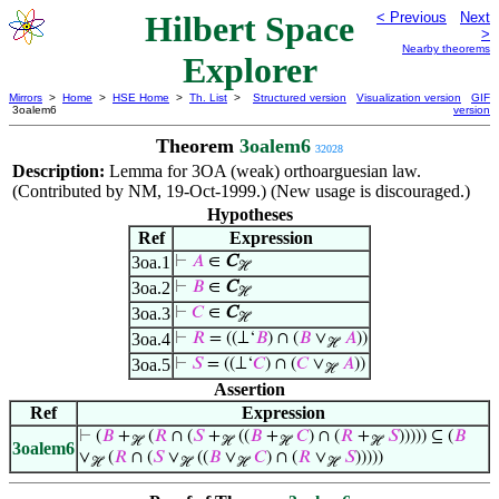
Hilbert Space
< Previous
Next
>
Nearby theorems
Explorer
Mirrors
>
Home
>
HSE Home
>
Th. List
>
Structured version
Visualization version
GIF
3oalem6
version
Theorem
3oalem6
32028
Description:
Lemma for 3OA (weak) orthoarguesian law.
(Contributed by NM, 19-Oct-1999.) (New usage is discouraged.)
Hypotheses
Ref
Expression
3oa.1
⊢
𝐴
∈
C
ℋ
3oa.2
⊢
𝐵
∈
C
ℋ
3oa.3
⊢
𝐶
∈
C
ℋ
3oa.4
⊢
𝑅
= ((⊥‘
𝐵
) ∩ (
𝐵
∨
𝐴
))
ℋ
3oa.5
⊢
𝑆
= ((⊥‘
𝐶
) ∩ (
𝐶
∨
𝐴
))
ℋ
Assertion
Ref
Expression
⊢
(
𝐵
+
(
𝑅
∩ (
𝑆
+
((
𝐵
+
𝐶
) ∩ (
𝑅
+
𝑆
))))) ⊆ (
𝐵
ℋ
ℋ
ℋ
ℋ
3oalem6
∨
(
𝑅
∩ (
𝑆
∨
((
𝐵
∨
𝐶
) ∩ (
𝑅
∨
𝑆
)))))
ℋ
ℋ
ℋ
ℋ