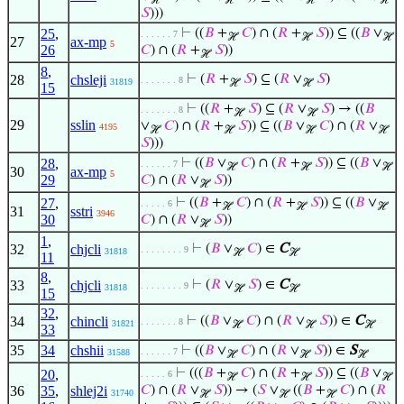
ℋ
ℋ
ℋ
ℋ
𝑆
)))
25
,
⊢
((
𝐵
+
𝐶
) ∩ (
𝑅
+
𝑆
)) ⊆ ((
𝐵
∨
. . . . . . 7
ℋ
ℋ
ℋ
27
ax-mp
5
26
𝐶
) ∩ (
𝑅
+
𝑆
))
ℋ
8
,
28
chsleji
⊢
(
𝑅
+
𝑆
) ⊆ (
𝑅
∨
𝑆
)
. . . . . . . 8
31819
ℋ
ℋ
15
⊢
((
𝑅
+
𝑆
) ⊆ (
𝑅
∨
𝑆
) → ((
𝐵
. . . . . . . 8
ℋ
ℋ
29
sslin
∨
𝐶
) ∩ (
𝑅
+
𝑆
)) ⊆ ((
𝐵
∨
𝐶
) ∩ (
𝑅
∨
4195
ℋ
ℋ
ℋ
ℋ
𝑆
)))
28
,
⊢
((
𝐵
∨
𝐶
) ∩ (
𝑅
+
𝑆
)) ⊆ ((
𝐵
∨
. . . . . . 7
ℋ
ℋ
ℋ
30
ax-mp
5
29
𝐶
) ∩ (
𝑅
∨
𝑆
))
ℋ
27
,
⊢
((
𝐵
+
𝐶
) ∩ (
𝑅
+
𝑆
)) ⊆ ((
𝐵
∨
. . . . . 6
ℋ
ℋ
ℋ
31
sstri
3946
30
𝐶
) ∩ (
𝑅
∨
𝑆
))
ℋ
1
,
32
chjcli
⊢
(
𝐵
∨
𝐶
) ∈
C
. . . . . . . . 9
31818
ℋ
ℋ
11
8
,
33
chjcli
⊢
(
𝑅
∨
𝑆
) ∈
C
. . . . . . . . 9
31818
ℋ
ℋ
15
32
,
34
chincli
⊢
((
𝐵
∨
𝐶
) ∩ (
𝑅
∨
𝑆
)) ∈
C
. . . . . . . 8
31821
ℋ
ℋ
ℋ
33
35
34
chshii
⊢
((
𝐵
∨
𝐶
) ∩ (
𝑅
∨
𝑆
)) ∈
S
. . . . . . 7
31588
ℋ
ℋ
ℋ
⊢
(((
𝐵
+
𝐶
) ∩ (
𝑅
+
𝑆
)) ⊆ ((
𝐵
∨
20
,
. . . . . 6
ℋ
ℋ
ℋ
36
35
,
shlej2i
𝐶
) ∩ (
𝑅
∨
𝑆
)) → (
𝑆
∨
((
𝐵
+
𝐶
) ∩ (
𝑅
31740
ℋ
ℋ
ℋ