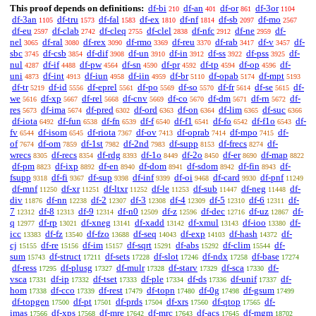
This proof depends on definitions:
df-bi
df-an
df-or
df-3or
210
401
861
1104
df-3an
df-tru
df-fal
df-ex
df-nf
df-sb
df-mo
1105
1573
1583
1810
1814
2097
2567
df-eu
df-clab
df-cleq
df-clel
df-nfc
df-ne
df-
2597
2742
2755
2838
2912
2959
nel
df-ral
df-rex
df-rmo
df-reu
df-rab
df-v
df-
3065
3080
3090
3369
3370
3417
3457
sbc
df-csb
df-dif
df-un
df-in
df-ss
df-pss
df-
3745
3854
3908
3910
3912
3922
3925
nul
df-if
df-pw
df-sn
df-pr
df-tp
df-op
df-
4287
4488
4564
4590
4592
4594
4596
uni
df-int
df-iun
df-iin
df-br
df-opab
df-mpt
4873
4913
4958
4959
5110
5174
5193
df-tr
df-id
df-eprel
df-po
df-so
df-fr
df-se
df-
5219
5556
5561
5569
5570
5614
5615
we
df-xp
df-rel
df-cnv
df-co
df-dm
df-rn
df-
5616
5667
5668
5669
5670
5671
5672
res
df-ima
df-pred
df-ord
df-on
df-lim
df-suc
5673
5674
6302
6363
6364
6365
6366
df-iota
df-fun
df-fn
df-f
df-f1
df-fo
df-f1o
df-
6492
6538
6539
6540
6541
6542
6543
fv
df-isom
df-riota
df-ov
df-oprab
df-mpo
df-
6544
6545
7367
7413
7414
7415
of
df-om
df-1st
df-2nd
df-supp
df-frecs
df-
7674
7859
7982
7983
8153
8274
wrecs
df-recs
df-rdg
df-1o
df-2o
df-er
df-map
8305
8354
8393
8449
8450
8690
8822
df-pm
df-ixp
df-en
df-dom
df-sdom
df-fin
df-
8823
8892
8940
8941
8942
8943
fsupp
df-fi
df-sup
df-inf
df-oi
df-card
df-pnf
9318
9367
9398
9399
9468
9930
11249
df-mnf
df-xr
df-ltxr
df-le
df-sub
df-neg
df-
11250
11251
11252
11253
11447
11448
div
df-nn
df-2
df-3
df-4
df-5
df-6
df-
11876
12238
12307
12308
12309
12310
12311
7
df-8
df-9
df-n0
df-z
df-dec
df-uz
df-
12312
12313
12314
12509
12596
12716
12867
q
df-rp
df-xneg
df-xadd
df-xmul
df-ioo
df-
12977
13021
13141
13142
13143
13380
icc
df-fz
df-fzo
df-seq
df-exp
df-hash
df-
13383
13540
13688
14043
14103
14372
cj
df-re
df-im
df-sqrt
df-abs
df-clim
df-
15155
15156
15157
15291
15292
15544
sum
df-struct
df-sets
df-slot
df-ndx
df-base
15743
17211
17228
17246
17258
17274
df-ress
df-plusg
df-mulr
df-starv
df-sca
df-
17295
17327
17328
17329
17330
vsca
df-ip
df-tset
df-ple
df-ds
df-unif
df-
17331
17332
17333
17334
17336
17337
hom
df-cco
df-rest
df-topn
df-0g
df-gsum
17338
17339
17479
17480
17498
17499
df-topgen
df-pt
df-prds
df-xrs
df-qtop
df-
17500
17501
17504
17560
17565
imas
df-xps
df-mre
df-mrc
df-acs
df-mgm
17566
17568
17642
17643
17645
18702