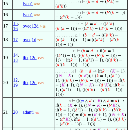
⊢
(
𝑏
=
𝑑
→ (
𝑏
‘
𝑘
) =
. . . . . . . . . . . . . 14
15
fveq1
6880
(
𝑑
‘
𝑘
))
⊢
(
𝑏
=
𝑑
→ (
𝑏
‘(
𝑘
− 1))
. . . . . . . . . . . . . 14
16
fveq1
6880
= (
𝑑
‘(
𝑘
− 1)))
15
,
⊢
(
𝑏
=
𝑑
→ ((
𝑏
‘
𝑘
) −
. . . . . . . . . . . . 13
17
oveq12d
7428
16
(
𝑏
‘(
𝑘
− 1))) = ((
𝑑
‘
𝑘
) − (
𝑑
‘(
𝑘
− 1))))
⊢
(
𝑏
=
𝑑
→ (((
𝑏
‘
𝑘
) −
. . . . . . . . . . . 12
18
17
oveq1d
(
𝑏
‘(
𝑘
− 1))) − 1) = (((
𝑑
‘
𝑘
) − (
𝑑
‘(
𝑘
−
7425
1))) − 1))
⊢
(
𝑏
=
𝑑
→ if(
𝑘
= 1,
. . . . . . . . . . 11
14
,
((
𝑏
‘1) − 1), (((
𝑏
‘
𝑘
) − (
𝑏
‘(
𝑘
− 1))) −
19
ifeq12d
4509
18
1)) = if(
𝑘
= 1, ((
𝑑
‘1) − 1), (((
𝑑
‘
𝑘
) −
(
𝑑
‘(
𝑘
− 1))) − 1)))
⊢
(
𝑏
=
𝑑
→ if(
𝑘
= (
𝐾
+ 1),
. . . . . . . . . 10
((
𝑁
+
𝐾
) − (
𝑏
‘
𝐾
)), if(
𝑘
= 1, ((
𝑏
‘1) −
12
,
1), (((
𝑏
‘
𝑘
) − (
𝑏
‘(
𝑘
− 1))) − 1))) = if(
𝑘
20
ifeq12d
4509
19
= (
𝐾
+ 1), ((
𝑁
+
𝐾
) − (
𝑑
‘
𝐾
)), if(
𝑘
=
1, ((
𝑑
‘1) − 1), (((
𝑑
‘
𝑘
) − (
𝑑
‘(
𝑘
− 1))) −
1))))
⊢
(((
𝜑
∧
𝑑
∈
𝐵
) ∧
𝑏
=
𝑑
) →
. . . . . . . . 9
if(
𝑘
= (
𝐾
+ 1), ((
𝑁
+
𝐾
) − (
𝑏
‘
𝐾
)),
if(
𝑘
= 1, ((
𝑏
‘1) − 1), (((
𝑏
‘
𝑘
) − (
𝑏
‘(
𝑘
−
21
20
adantl
486
1))) − 1))) = if(
𝑘
= (
𝐾
+ 1), ((
𝑁
+
𝐾
)
− (
𝑑
‘
𝐾
)), if(
𝑘
= 1, ((
𝑑
‘1) − 1), (((
𝑑
‘
𝑘
)
− (
𝑑
‘(
𝑘
− 1))) − 1))))