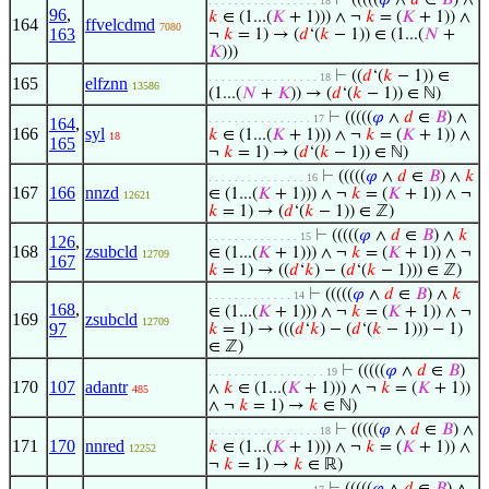
⊢
(((((
𝜑
∧
𝑑
∈
𝐵
) ∧
. . . . . . . . . . . . . . . . . 18
96
,
𝑘
∈ (1...(
𝐾
+ 1))) ∧ ¬
𝑘
= (
𝐾
+ 1)) ∧
164
ffvelcdmd
7080
163
¬
𝑘
= 1) → (
𝑑
‘(
𝑘
− 1)) ∈ (1...(
𝑁
+
𝐾
)))
⊢
((
𝑑
‘(
𝑘
− 1)) ∈
. . . . . . . . . . . . . . . . . 18
165
elfznn
13586
(1...(
𝑁
+
𝐾
)) → (
𝑑
‘(
𝑘
− 1)) ∈ ℕ)
⊢
(((((
𝜑
∧
𝑑
∈
𝐵
) ∧
. . . . . . . . . . . . . . . . 17
164
,
166
syl
𝑘
∈ (1...(
𝐾
+ 1))) ∧ ¬
𝑘
= (
𝐾
+ 1)) ∧
18
165
¬
𝑘
= 1) → (
𝑑
‘(
𝑘
− 1)) ∈ ℕ)
⊢
(((((
𝜑
∧
𝑑
∈
𝐵
) ∧
𝑘
. . . . . . . . . . . . . . . 16
167
166
nnzd
∈ (1...(
𝐾
+ 1))) ∧ ¬
𝑘
= (
𝐾
+ 1)) ∧ ¬
12621
𝑘
= 1) → (
𝑑
‘(
𝑘
− 1)) ∈ ℤ)
⊢
(((((
𝜑
∧
𝑑
∈
𝐵
) ∧
𝑘
. . . . . . . . . . . . . . 15
126
,
168
zsubcld
∈ (1...(
𝐾
+ 1))) ∧ ¬
𝑘
= (
𝐾
+ 1)) ∧ ¬
12709
167
𝑘
= 1) → ((
𝑑
‘
𝑘
) − (
𝑑
‘(
𝑘
− 1))) ∈ ℤ)
⊢
(((((
𝜑
∧
𝑑
∈
𝐵
) ∧
𝑘
. . . . . . . . . . . . . 14
168
,
∈ (1...(
𝐾
+ 1))) ∧ ¬
𝑘
= (
𝐾
+ 1)) ∧ ¬
169
zsubcld
12709
97
𝑘
= 1) → (((
𝑑
‘
𝑘
) − (
𝑑
‘(
𝑘
− 1))) − 1)
∈ ℤ)
⊢
(((((
𝜑
∧
𝑑
∈
𝐵
)
. . . . . . . . . . . . . . . . . . 19
170
107
adantr
∧
𝑘
∈ (1...(
𝐾
+ 1))) ∧ ¬
𝑘
= (
𝐾
+ 1))
485
∧ ¬
𝑘
= 1) →
𝑘
∈ ℕ)
⊢
(((((
𝜑
∧
𝑑
∈
𝐵
) ∧
. . . . . . . . . . . . . . . . . 18
171
170
nnred
𝑘
∈ (1...(
𝐾
+ 1))) ∧ ¬
𝑘
= (
𝐾
+ 1)) ∧
12252
¬
𝑘
= 1) →
𝑘
∈ ℝ)