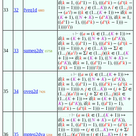
if(
𝑘
= 1, ((
𝑑
‘1) − 1), (((
𝑑
‘
𝑘
) − (
𝑑
‘(
𝑘
−
1))) − 1)))) ∧
𝑗
∈ (1...
𝐾
)) ∧
𝑙
∈ (1...
𝑗
))
33
32
fveq1d
6883
→ (
𝑎
‘
𝑙
) = ((
𝑘
∈ (1...(
𝐾
+ 1)) ↦ if(
𝑘
=
(
𝐾
+ 1), ((
𝑁
+
𝐾
) − (
𝑑
‘
𝐾
)), if(
𝑘
= 1,
((
𝑑
‘1) − 1), (((
𝑑
‘
𝑘
) − (
𝑑
‘(
𝑘
− 1))) −
1))))‘
𝑙
))
⊢
((
𝑎
= (
𝑘
∈ (1...(
𝐾
+ 1)) ↦
. . . . . . . . 9
if(
𝑘
= (
𝐾
+ 1), ((
𝑁
+
𝐾
) − (
𝑑
‘
𝐾
)),
if(
𝑘
= 1, ((
𝑑
‘1) − 1), (((
𝑑
‘
𝑘
) − (
𝑑
‘(
𝑘
−
1))) − 1)))) ∧
𝑗
∈ (1...
𝐾
)) → Σ
𝑙
∈
34
33
sumeq2dv
15758
(1...
𝑗
)(
𝑎
‘
𝑙
) = Σ
𝑙
∈ (1...
𝑗
)((
𝑘
∈ (1...(
𝐾
+ 1)) ↦ if(
𝑘
= (
𝐾
+ 1), ((
𝑁
+
𝐾
) −
(
𝑑
‘
𝐾
)), if(
𝑘
= 1, ((
𝑑
‘1) − 1), (((
𝑑
‘
𝑘
) −
(
𝑑
‘(
𝑘
− 1))) − 1))))‘
𝑙
))
⊢
((
𝑎
= (
𝑘
∈ (1...(
𝐾
+ 1)) ↦
. . . . . . . 8
if(
𝑘
= (
𝐾
+ 1), ((
𝑁
+
𝐾
) − (
𝑑
‘
𝐾
)),
if(
𝑘
= 1, ((
𝑑
‘1) − 1), (((
𝑑
‘
𝑘
) − (
𝑑
‘(
𝑘
−
1))) − 1)))) ∧
𝑗
∈ (1...
𝐾
)) → (
𝑗
+ Σ
𝑙
∈
35
34
oveq2d
7426
(1...
𝑗
)(
𝑎
‘
𝑙
)) = (
𝑗
+ Σ
𝑙
∈ (1...
𝑗
)((
𝑘
∈
(1...(
𝐾
+ 1)) ↦ if(
𝑘
= (
𝐾
+ 1), ((
𝑁
+
𝐾
) − (
𝑑
‘
𝐾
)), if(
𝑘
= 1, ((
𝑑
‘1) − 1),
(((
𝑑
‘
𝑘
) − (
𝑑
‘(
𝑘
− 1))) − 1))))‘
𝑙
)))
⊢
(
𝑎
= (
𝑘
∈ (1...(
𝐾
+ 1)) ↦
. . . . . . 7
if(
𝑘
= (
𝐾
+ 1), ((
𝑁
+
𝐾
) − (
𝑑
‘
𝐾
)),
if(
𝑘
= 1, ((
𝑑
‘1) − 1), (((
𝑑
‘
𝑘
) − (
𝑑
‘(
𝑘
−
1))) − 1)))) → (
𝑗
∈ (1...
𝐾
) ↦ (
𝑗
+ Σ
𝑙
36
35
mpteq2dva
∈ (1...
𝑗
)(
𝑎
‘
𝑙
))) = (
𝑗
∈ (1...
𝐾
) ↦ (
𝑗
+
5204