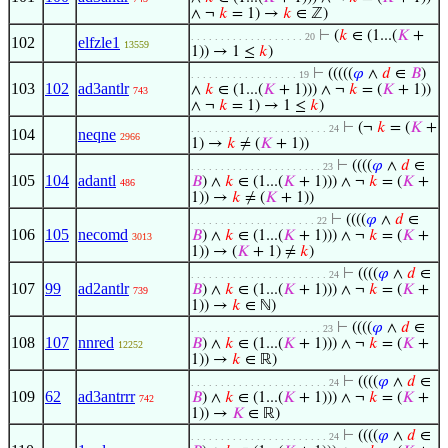
∧ ¬
𝑘
= 1) →
𝑘
∈ ℤ)
⊢
(
𝑘
∈ (1...(
𝐾
+
. . . . . . . . . . . . . . . . . . . 20
102
elfzle1
13559
1)) → 1 ≤
𝑘
)
⊢
(((((
𝜑
∧
𝑑
∈
𝐵
)
. . . . . . . . . . . . . . . . . . 19
103
102
ad3antlr
∧
𝑘
∈ (1...(
𝐾
+ 1))) ∧ ¬
𝑘
= (
𝐾
+ 1))
743
∧ ¬
𝑘
= 1) → 1 ≤
𝑘
)
⊢
(¬
𝑘
= (
𝐾
+
. . . . . . . . . . . . . . . . . . . . . . . 24
104
neqne
2966
1) →
𝑘
≠ (
𝐾
+ 1))
⊢
((((
𝜑
∧
𝑑
∈
. . . . . . . . . . . . . . . . . . . . . . 23
105
104
adantl
𝐵
) ∧
𝑘
∈ (1...(
𝐾
+ 1))) ∧ ¬
𝑘
= (
𝐾
+
486
1)) →
𝑘
≠ (
𝐾
+ 1))
⊢
((((
𝜑
∧
𝑑
∈
. . . . . . . . . . . . . . . . . . . . . 22
106
105
necomd
𝐵
) ∧
𝑘
∈ (1...(
𝐾
+ 1))) ∧ ¬
𝑘
= (
𝐾
+
3013
1)) → (
𝐾
+ 1) ≠
𝑘
)
⊢
((((
𝜑
∧
𝑑
∈
. . . . . . . . . . . . . . . . . . . . . . . 24
107
99
ad2antlr
𝐵
) ∧
𝑘
∈ (1...(
𝐾
+ 1))) ∧ ¬
𝑘
= (
𝐾
+
739
1)) →
𝑘
∈ ℕ)
⊢
((((
𝜑
∧
𝑑
∈
. . . . . . . . . . . . . . . . . . . . . . 23
108
107
nnred
𝐵
) ∧
𝑘
∈ (1...(
𝐾
+ 1))) ∧ ¬
𝑘
= (
𝐾
+
12252
1)) →
𝑘
∈ ℝ)
⊢
((((
𝜑
∧
𝑑
∈
. . . . . . . . . . . . . . . . . . . . . . . 24
109
62
ad3antrrr
𝐵
) ∧
𝑘
∈ (1...(
𝐾
+ 1))) ∧ ¬
𝑘
= (
𝐾
+
742
1)) →
𝐾
∈ ℝ)
⊢
((((
𝜑
∧
𝑑
∈
. . . . . . . . . . . . . . . . . . . . . . . 24