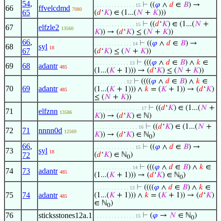
54
,
⊢
((
𝜑
∧
𝑑
∈
𝐵
) →
. . . . . . . . . . . . . . 15
66
ffvelcdmd
7080
65
(
𝑑
‘
𝐾
) ∈ (1...(
𝑁
+
𝐾
)))
⊢
((
𝑑
‘
𝐾
) ∈ (1...(
𝑁
+
. . . . . . . . . . . . . . 15
67
elfzle2
13560
𝐾
)) → (
𝑑
‘
𝐾
) ≤ (
𝑁
+
𝐾
))
66
,
⊢
((
𝜑
∧
𝑑
∈
𝐵
) →
. . . . . . . . . . . . . 14
68
syl
18
67
(
𝑑
‘
𝐾
) ≤ (
𝑁
+
𝐾
))
⊢
(((
𝜑
∧
𝑑
∈
𝐵
) ∧
𝑘
∈
. . . . . . . . . . . . 13
69
68
adantr
485
(1...(
𝐾
+ 1))) → (
𝑑
‘
𝐾
) ≤ (
𝑁
+
𝐾
))
⊢
((((
𝜑
∧
𝑑
∈
𝐵
) ∧
𝑘
∈
. . . . . . . . . . . 12
70
69
adantr
(1...(
𝐾
+ 1))) ∧
𝑘
= (
𝐾
+ 1)) → (
𝑑
‘
𝐾
)
485
≤ (
𝑁
+
𝐾
))
⊢
((
𝑑
‘
𝐾
) ∈ (1...(
𝑁
+
. . . . . . . . . . . . . . . . 17
71
elfznn
13586
𝐾
)) → (
𝑑
‘
𝐾
) ∈ ℕ)
⊢
((
𝑑
‘
𝐾
) ∈ (1...(
𝑁
+
. . . . . . . . . . . . . . . 16
72
71
nnnn0d
12569
𝐾
)) → (
𝑑
‘
𝐾
) ∈ ℕ
)
0
66
,
⊢
((
𝜑
∧
𝑑
∈
𝐵
) →
. . . . . . . . . . . . . . 15
73
syl
18
72
(
𝑑
‘
𝐾
) ∈ ℕ
)
0
⊢
(((
𝜑
∧
𝑑
∈
𝐵
) ∧
𝑘
∈
. . . . . . . . . . . . . 14
74
73
adantr
485
(1...(
𝐾
+ 1))) → (
𝑑
‘
𝐾
) ∈ ℕ
)
0
⊢
((((
𝜑
∧
𝑑
∈
𝐵
) ∧
𝑘
∈
. . . . . . . . . . . . 13
75
74
adantr
(1...(
𝐾
+ 1))) ∧
𝑘
= (
𝐾
+ 1)) → (
𝑑
‘
𝐾
)
485
∈ ℕ
)
0
76
sticksstones12a.1
⊢
(
𝜑
→
𝑁
∈ ℕ
)
. . . . . . . . . . . . . . 15
0