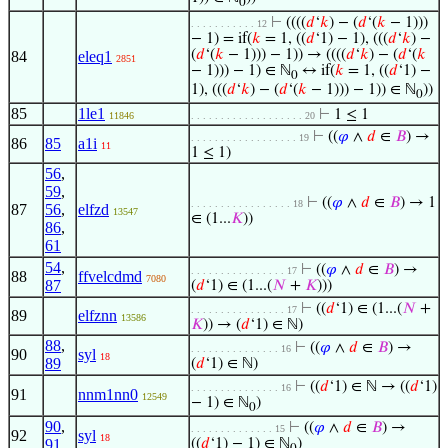
0
⊢
((((
𝑑
‘
𝑘
) − (
𝑑
‘(
𝑘
− 1)))
. . . . . . . . . . . 12
− 1) = if(
𝑘
= 1, ((
𝑑
‘1) − 1), (((
𝑑
‘
𝑘
) −
(
𝑑
‘(
𝑘
− 1))) − 1)) → ((((
𝑑
‘
𝑘
) − (
𝑑
‘(
𝑘
84
eleq1
2851
− 1))) − 1) ∈ ℕ
↔ if(
𝑘
= 1, ((
𝑑
‘1) −
0
1), (((
𝑑
‘
𝑘
) − (
𝑑
‘(
𝑘
− 1))) − 1)) ∈ ℕ
))
0
85
1le1
⊢
1 ≤ 1
11846
. . . . . . . . . . . . . . . . . . . 20
⊢
((
𝜑
∧
𝑑
∈
𝐵
) →
. . . . . . . . . . . . . . . . . . 19
86
85
a1i
11
1 ≤ 1)
56
,
59
,
⊢
((
𝜑
∧
𝑑
∈
𝐵
) → 1
. . . . . . . . . . . . . . . . . 18
87
56
,
elfzd
13547
∈ (1...
𝐾
))
86
,
61
54
,
⊢
((
𝜑
∧
𝑑
∈
𝐵
) →
. . . . . . . . . . . . . . . . 17
88
ffvelcdmd
7080
87
(
𝑑
‘1) ∈ (1...(
𝑁
+
𝐾
)))
⊢
((
𝑑
‘1) ∈ (1...(
𝑁
+
. . . . . . . . . . . . . . . . 17
89
elfznn
13586
𝐾
)) → (
𝑑
‘1) ∈ ℕ)
88
,
⊢
((
𝜑
∧
𝑑
∈
𝐵
) →
. . . . . . . . . . . . . . . 16
90
syl
18
89
(
𝑑
‘1) ∈ ℕ)
⊢
((
𝑑
‘1) ∈ ℕ → ((
𝑑
‘1)
. . . . . . . . . . . . . . . 16
91
nnm1nn0
12549
− 1) ∈ ℕ
)
0
90
,
⊢
((
𝜑
∧
𝑑
∈
𝐵
) →
. . . . . . . . . . . . . . 15
92
syl
18
91
((
𝑑
‘1) − 1) ∈ ℕ
)