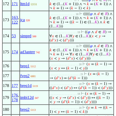
⊢
(((((
𝜑
∧
𝑑
∈
𝐵
) ∧
. . . . . . . . . . . . . . . . 17
172
171
ltm1d
𝑘
∈ (1...(
𝐾
+ 1))) ∧ ¬
𝑘
= (
𝐾
+ 1)) ∧
12151
¬
𝑘
= 1) → (
𝑘
− 1) <
𝑘
)
⊢
(((((
𝜑
∧
𝑑
∈
𝐵
) ∧
. . . . . . . . . . . . . . . . . 18
163
,
𝑘
∈ (1...(
𝐾
+ 1))) ∧ ¬
𝑘
= (
𝐾
+ 1)) ∧
173
jca
520
122
¬
𝑘
= 1) → ((
𝑘
− 1) ∈ (1...
𝐾
) ∧
𝑘
∈
(1...
𝐾
)))
⊢
((
𝜑
∧
𝑑
∈
𝐵
) →
. . . . . . . . . . . . . . . . . . 19
174
53
simprd
∀
𝑥
∈ (1...
𝐾
)∀
𝑦
∈ (1...
𝐾
)(
𝑥
<
𝑦
→
500
(
𝑑
‘
𝑥
) < (
𝑑
‘
𝑦
)))
⊢
(((((
𝜑
∧
𝑑
∈
𝐵
) ∧
. . . . . . . . . . . . . . . . . 18
𝑘
∈ (1...(
𝐾
+ 1))) ∧ ¬
𝑘
= (
𝐾
+ 1)) ∧
175
174
ad3antrrr
742
¬
𝑘
= 1) → ∀
𝑥
∈ (1...
𝐾
)∀
𝑦
∈ (1...
𝐾
)
(
𝑥
<
𝑦
→ (
𝑑
‘
𝑥
) < (
𝑑
‘
𝑦
)))
⊢
(
𝑥
= (
𝑘
− 1) →
. . . . . . . . . . . . . . . . . . . 20
176
breq1
5112
(
𝑥
<
𝑦
↔ (
𝑘
− 1) <
𝑦
))
⊢
(
𝑥
= (
𝑘
− 1)
. . . . . . . . . . . . . . . . . . . . 21
177
fveq2
6881
→ (
𝑑
‘
𝑥
) = (
𝑑
‘(
𝑘
− 1)))
⊢
(
𝑥
= (
𝑘
− 1) →
. . . . . . . . . . . . . . . . . . . 20
178
177
breq1d
5119
((
𝑑
‘
𝑥
) < (
𝑑
‘
𝑦
) ↔ (
𝑑
‘(
𝑘
− 1)) < (
𝑑
‘
𝑦
)))
⊢
(
𝑥
= (
𝑘
− 1) →
. . . . . . . . . . . . . . . . . . 19
176
,
179
imbi12d
((
𝑥
<
𝑦
→ (
𝑑
‘
𝑥
) < (
𝑑
‘
𝑦
)) ↔ ((
𝑘
− 1)
347
178
<
𝑦
→ (
𝑑
‘(
𝑘
− 1)) < (
𝑑
‘
𝑦
))))
⊢
(
𝑦
=
𝑘
→ ((
𝑘
−
. . . . . . . . . . . . . . . . . . . 20
180
breq2
5113
1) <
𝑦
↔ (
𝑘
− 1) <
𝑘
))