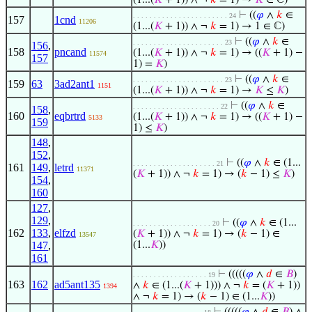
(1...(
𝐾
+ 1)) ∧ ¬
𝑘
= 1) →
𝐾
∈ ℂ)
⊢
((
𝜑
∧
𝑘
∈
. . . . . . . . . . . . . . . . . . . . . . . 24
157
1cnd
11206
(1...(
𝐾
+ 1)) ∧ ¬
𝑘
= 1) → 1 ∈ ℂ)
⊢
((
𝜑
∧
𝑘
∈
. . . . . . . . . . . . . . . . . . . . . . 23
156
,
158
pncand
(1...(
𝐾
+ 1)) ∧ ¬
𝑘
= 1) → ((
𝐾
+ 1) −
11574
157
1) =
𝐾
)
⊢
((
𝜑
∧
𝑘
∈
. . . . . . . . . . . . . . . . . . . . . . 23
159
63
3ad2ant1
1151
(1...(
𝐾
+ 1)) ∧ ¬
𝑘
= 1) →
𝐾
≤
𝐾
)
⊢
((
𝜑
∧
𝑘
∈
. . . . . . . . . . . . . . . . . . . . . 22
158
,
160
eqbrtrd
(1...(
𝐾
+ 1)) ∧ ¬
𝑘
= 1) → ((
𝐾
+ 1) −
5133
159
1) ≤
𝐾
)
148
,
152
,
⊢
((
𝜑
∧
𝑘
∈ (1...
. . . . . . . . . . . . . . . . . . . . 21
161
149
,
letrd
11371
(
𝐾
+ 1)) ∧ ¬
𝑘
= 1) → (
𝑘
− 1) ≤
𝐾
)
154
,
160
127
,
129
,
⊢
((
𝜑
∧
𝑘
∈ (1...
. . . . . . . . . . . . . . . . . . . 20
162
133
,
elfzd
(
𝐾
+ 1)) ∧ ¬
𝑘
= 1) → (
𝑘
− 1) ∈
13547
147
,
(1...
𝐾
))
161
⊢
(((((
𝜑
∧
𝑑
∈
𝐵
)
. . . . . . . . . . . . . . . . . . 19
163
162
ad5ant135
∧
𝑘
∈ (1...(
𝐾
+ 1))) ∧ ¬
𝑘
= (
𝐾
+ 1))
1394
∧ ¬
𝑘
= 1) → (
𝑘
− 1) ∈ (1...
𝐾
))