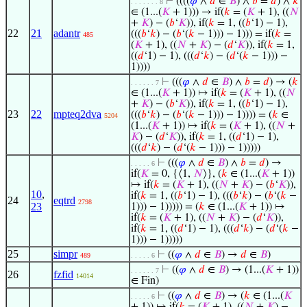
⊢
((((
𝜑
∧
𝑑
∈
𝐵
) ∧
𝑏
=
𝑑
) ∧
𝑘
. . . . . . . 8
∈ (1...(
𝐾
+ 1))) → if(
𝑘
= (
𝐾
+ 1), ((
𝑁
+
𝐾
) − (
𝑏
‘
𝐾
)), if(
𝑘
= 1, ((
𝑏
‘1) − 1),
22
21
adantr
(((
𝑏
‘
𝑘
) − (
𝑏
‘(
𝑘
− 1))) − 1))) = if(
𝑘
=
485
(
𝐾
+ 1), ((
𝑁
+
𝐾
) − (
𝑑
‘
𝐾
)), if(
𝑘
= 1,
((
𝑑
‘1) − 1), (((
𝑑
‘
𝑘
) − (
𝑑
‘(
𝑘
− 1))) −
1))))
⊢
(((
𝜑
∧
𝑑
∈
𝐵
) ∧
𝑏
=
𝑑
) → (
𝑘
. . . . . . 7
∈ (1...(
𝐾
+ 1)) ↦ if(
𝑘
= (
𝐾
+ 1), ((
𝑁
+
𝐾
) − (
𝑏
‘
𝐾
)), if(
𝑘
= 1, ((
𝑏
‘1) − 1),
23
22
mpteq2dva
(((
𝑏
‘
𝑘
) − (
𝑏
‘(
𝑘
− 1))) − 1)))) = (
𝑘
∈
5204
(1...(
𝐾
+ 1)) ↦ if(
𝑘
= (
𝐾
+ 1), ((
𝑁
+
𝐾
) − (
𝑑
‘
𝐾
)), if(
𝑘
= 1, ((
𝑑
‘1) − 1),
(((
𝑑
‘
𝑘
) − (
𝑑
‘(
𝑘
− 1))) − 1)))))
⊢
(((
𝜑
∧
𝑑
∈
𝐵
) ∧
𝑏
=
𝑑
) →
. . . . . 6
if(
𝐾
= 0, {⟨1,
𝑁
⟩}, (
𝑘
∈ (1...(
𝐾
+ 1))
↦ if(
𝑘
= (
𝐾
+ 1), ((
𝑁
+
𝐾
) − (
𝑏
‘
𝐾
)),
10
,
if(
𝑘
= 1, ((
𝑏
‘1) − 1), (((
𝑏
‘
𝑘
) − (
𝑏
‘(
𝑘
−
24
eqtrd
2798
23
1))) − 1))))) = (
𝑘
∈ (1...(
𝐾
+ 1)) ↦
if(
𝑘
= (
𝐾
+ 1), ((
𝑁
+
𝐾
) − (
𝑑
‘
𝐾
)),
if(
𝑘
= 1, ((
𝑑
‘1) − 1), (((
𝑑
‘
𝑘
) − (
𝑑
‘(
𝑘
−
1))) − 1)))))
25
simpr
⊢
((
𝜑
∧
𝑑
∈
𝐵
) →
𝑑
∈
𝐵
)
489
. . . . . 6
⊢
((
𝜑
∧
𝑑
∈
𝐵
) → (1...(
𝐾
+ 1))
. . . . . . 7
26
fzfid
14014
∈ Fin)
⊢
((
𝜑
∧
𝑑
∈
𝐵
) → (
𝑘
∈ (1...(
𝐾
. . . . . 6