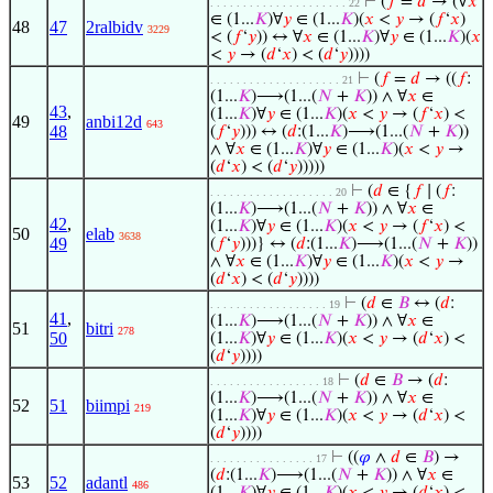
⊢
(
𝑓
=
𝑑
→ (∀
𝑥
. . . . . . . . . . . . . . . . . . . . . 22
∈ (1...
𝐾
)∀
𝑦
∈ (1...
𝐾
)(
𝑥
<
𝑦
→ (
𝑓
‘
𝑥
)
48
47
2ralbidv
3229
< (
𝑓
‘
𝑦
)) ↔ ∀
𝑥
∈ (1...
𝐾
)∀
𝑦
∈ (1...
𝐾
)(
𝑥
<
𝑦
→ (
𝑑
‘
𝑥
) < (
𝑑
‘
𝑦
))))
⊢
(
𝑓
=
𝑑
→ ((
𝑓
:
. . . . . . . . . . . . . . . . . . . . 21
(1...
𝐾
)⟶(1...(
𝑁
+
𝐾
)) ∧ ∀
𝑥
∈
43
,
(1...
𝐾
)∀
𝑦
∈ (1...
𝐾
)(
𝑥
<
𝑦
→ (
𝑓
‘
𝑥
) <
49
anbi12d
643
48
(
𝑓
‘
𝑦
))) ↔ (
𝑑
:(1...
𝐾
)⟶(1...(
𝑁
+
𝐾
))
∧ ∀
𝑥
∈ (1...
𝐾
)∀
𝑦
∈ (1...
𝐾
)(
𝑥
<
𝑦
→
(
𝑑
‘
𝑥
) < (
𝑑
‘
𝑦
)))))
⊢
(
𝑑
∈ {
𝑓
∣ (
𝑓
:
. . . . . . . . . . . . . . . . . . . 20
(1...
𝐾
)⟶(1...(
𝑁
+
𝐾
)) ∧ ∀
𝑥
∈
42
,
(1...
𝐾
)∀
𝑦
∈ (1...
𝐾
)(
𝑥
<
𝑦
→ (
𝑓
‘
𝑥
) <
50
elab
3638
49
(
𝑓
‘
𝑦
)))} ↔ (
𝑑
:(1...
𝐾
)⟶(1...(
𝑁
+
𝐾
))
∧ ∀
𝑥
∈ (1...
𝐾
)∀
𝑦
∈ (1...
𝐾
)(
𝑥
<
𝑦
→
(
𝑑
‘
𝑥
) < (
𝑑
‘
𝑦
))))
⊢
(
𝑑
∈
𝐵
↔ (
𝑑
:
. . . . . . . . . . . . . . . . . . 19
41
,
(1...
𝐾
)⟶(1...(
𝑁
+
𝐾
)) ∧ ∀
𝑥
∈
51
bitri
278
50
(1...
𝐾
)∀
𝑦
∈ (1...
𝐾
)(
𝑥
<
𝑦
→ (
𝑑
‘
𝑥
) <
(
𝑑
‘
𝑦
))))
⊢
(
𝑑
∈
𝐵
→ (
𝑑
:
. . . . . . . . . . . . . . . . . 18
(1...
𝐾
)⟶(1...(
𝑁
+
𝐾
)) ∧ ∀
𝑥
∈
52
51
biimpi
219
(1...
𝐾
)∀
𝑦
∈ (1...
𝐾
)(
𝑥
<
𝑦
→ (
𝑑
‘
𝑥
) <
(
𝑑
‘
𝑦
))))
⊢
((
𝜑
∧
𝑑
∈
𝐵
) →
. . . . . . . . . . . . . . . . 17
(
𝑑
:(1...
𝐾
)⟶(1...(
𝑁
+
𝐾
)) ∧ ∀
𝑥
∈
53
52
adantl
486