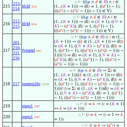
⊢
(((
𝜑
∧
𝑑
∈
𝐵
) ∧
𝑖
∈
. . . . . . . . . . . . 13
213
,
215
ifcld
(1...(
𝐾
+ 1))) → if(
𝑖
= 1, ((
𝑑
‘1) − 1),
4534
214
(((
𝑑
‘
𝑖
) − (
𝑑
‘(
𝑖
− 1))) − 1)) ∈ V)
⊢
(((
𝜑
∧
𝑑
∈
𝐵
) ∧
𝑖
∈
. . . . . . . . . . . 12
212
,
(1...(
𝐾
+ 1))) → if(
𝑖
= (
𝐾
+ 1), ((
𝑁
+
216
ifcld
4534
215
𝐾
) − (
𝑑
‘
𝐾
)), if(
𝑖
= 1, ((
𝑑
‘1) − 1),
(((
𝑑
‘
𝑖
) − (
𝑑
‘(
𝑖
− 1))) − 1))) ∈ V)
⊢
(((
𝜑
∧
𝑑
∈
𝐵
) ∧
𝑖
∈ (1...
. . . . . . . . . . 11
(
𝐾
+ 1))) → ((
𝑘
∈ (1...(
𝐾
+ 1)) ↦ if(
𝑘
201
,
= (
𝐾
+ 1), ((
𝑁
+
𝐾
) − (
𝑑
‘
𝐾
)), if(
𝑘
=
210
,
217
fvmptd
1, ((
𝑑
‘1) − 1), (((
𝑑
‘
𝑘
) − (
𝑑
‘(
𝑘
− 1))) −
6997
211
,
1))))‘
𝑖
) = if(
𝑖
= (
𝐾
+ 1), ((
𝑁
+
𝐾
) −
216
(
𝑑
‘
𝐾
)), if(
𝑖
= 1, ((
𝑑
‘1) − 1), (((
𝑑
‘
𝑖
) −
(
𝑑
‘(
𝑖
− 1))) − 1))))
⊢
((
𝜑
∧
𝑑
∈
𝐵
) → Σ
𝑖
∈
. . . . . . . . . 10
(1...(
𝐾
+ 1))((
𝑘
∈ (1...(
𝐾
+ 1)) ↦ if(
𝑘
= (
𝐾
+ 1), ((
𝑁
+
𝐾
) − (
𝑑
‘
𝐾
)), if(
𝑘
=
218
217
sumeq2dv
1, ((
𝑑
‘1) − 1), (((
𝑑
‘
𝑘
) − (
𝑑
‘(
𝑘
− 1))) −
15758
1))))‘
𝑖
) = Σ
𝑖
∈ (1...(
𝐾
+ 1))if(
𝑖
= (
𝐾
+
1), ((
𝑁
+
𝐾
) − (
𝑑
‘
𝐾
)), if(
𝑖
= 1, ((
𝑑
‘1)
− 1), (((
𝑑
‘
𝑖
) − (
𝑑
‘(
𝑖
− 1))) − 1))))
⊢
(
𝑖
=
𝑘
→ (
𝑖
= (
𝐾
+ 1)
. . . . . . . . . . . . . 14
219
eqeq1
2767
↔
𝑘
= (
𝐾
+ 1)))
⊢
(
𝑖
=
𝑘
→ (
𝑖
= 1 ↔
𝑘
. . . . . . . . . . . . . . 15
220
eqeq1
2767
= 1))
⊢
(
𝑖
=
𝑘
→ (
𝑑
‘
𝑖
) =
. . . . . . . . . . . . . . . . 17