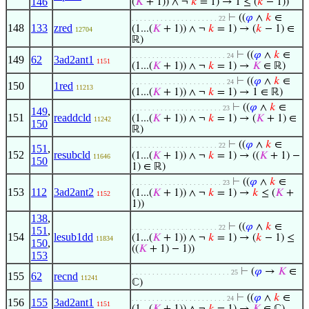
146
(
𝐾
+ 1)) ∧ ¬
𝑘
= 1) → 1 ≤ (
𝑘
− 1))
⊢
((
𝜑
∧
𝑘
∈
. . . . . . . . . . . . . . . . . . . . . 22
148
133
zred
(1...(
𝐾
+ 1)) ∧ ¬
𝑘
= 1) → (
𝑘
− 1) ∈
12704
ℝ)
⊢
((
𝜑
∧
𝑘
∈
. . . . . . . . . . . . . . . . . . . . . . . 24
149
62
3ad2ant1
1151
(1...(
𝐾
+ 1)) ∧ ¬
𝑘
= 1) →
𝐾
∈ ℝ)
⊢
((
𝜑
∧
𝑘
∈
. . . . . . . . . . . . . . . . . . . . . . . 24
150
1red
11213
(1...(
𝐾
+ 1)) ∧ ¬
𝑘
= 1) → 1 ∈ ℝ)
⊢
((
𝜑
∧
𝑘
∈
. . . . . . . . . . . . . . . . . . . . . . 23
149
,
151
readdcld
(1...(
𝐾
+ 1)) ∧ ¬
𝑘
= 1) → (
𝐾
+ 1) ∈
11242
150
ℝ)
⊢
((
𝜑
∧
𝑘
∈
. . . . . . . . . . . . . . . . . . . . . 22
151
,
152
resubcld
(1...(
𝐾
+ 1)) ∧ ¬
𝑘
= 1) → ((
𝐾
+ 1) −
11646
150
1) ∈ ℝ)
⊢
((
𝜑
∧
𝑘
∈
. . . . . . . . . . . . . . . . . . . . . . 23
153
112
3ad2ant2
(1...(
𝐾
+ 1)) ∧ ¬
𝑘
= 1) →
𝑘
≤ (
𝐾
+
1152
1))
138
,
⊢
((
𝜑
∧
𝑘
∈
. . . . . . . . . . . . . . . . . . . . . 22
151
,
154
lesub1dd
(1...(
𝐾
+ 1)) ∧ ¬
𝑘
= 1) → (
𝑘
− 1) ≤
11834
150
,
((
𝐾
+ 1) − 1))
153
⊢
(
𝜑
→
𝐾
∈
. . . . . . . . . . . . . . . . . . . . . . . . 25
155
62
recnd
11241
ℂ)
⊢
((
𝜑
∧
𝑘
∈
. . . . . . . . . . . . . . . . . . . . . . . 24
156
155
3ad2ant1
1151