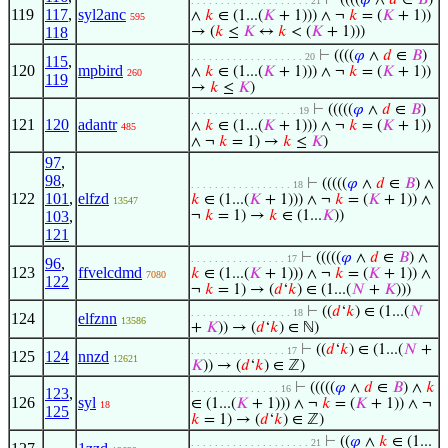
⊢
((((
𝜑
∧
𝑑
∈
𝐵
)
. . . . . . . . . . . . . . . . . . . . 21
119
117
,
syl2anc
∧
𝑘
∈ (1...(
𝐾
+ 1))) ∧ ¬
𝑘
= (
𝐾
+ 1))
595
118
→ (
𝑘
≤
𝐾
↔
𝑘
< (
𝐾
+ 1)))
⊢
((((
𝜑
∧
𝑑
∈
𝐵
)
. . . . . . . . . . . . . . . . . . . 20
115
,
120
mpbird
∧
𝑘
∈ (1...(
𝐾
+ 1))) ∧ ¬
𝑘
= (
𝐾
+ 1))
260
119
→
𝑘
≤
𝐾
)
⊢
(((((
𝜑
∧
𝑑
∈
𝐵
)
. . . . . . . . . . . . . . . . . . 19
121
120
adantr
∧
𝑘
∈ (1...(
𝐾
+ 1))) ∧ ¬
𝑘
= (
𝐾
+ 1))
485
∧ ¬
𝑘
= 1) →
𝑘
≤
𝐾
)
97
,
98
,
⊢
(((((
𝜑
∧
𝑑
∈
𝐵
) ∧
. . . . . . . . . . . . . . . . . 18
122
101
,
elfzd
𝑘
∈ (1...(
𝐾
+ 1))) ∧ ¬
𝑘
= (
𝐾
+ 1)) ∧
13547
103
,
¬
𝑘
= 1) →
𝑘
∈ (1...
𝐾
))
121
⊢
(((((
𝜑
∧
𝑑
∈
𝐵
) ∧
. . . . . . . . . . . . . . . . 17
96
,
123
ffvelcdmd
𝑘
∈ (1...(
𝐾
+ 1))) ∧ ¬
𝑘
= (
𝐾
+ 1)) ∧
7080
122
¬
𝑘
= 1) → (
𝑑
‘
𝑘
) ∈ (1...(
𝑁
+
𝐾
)))
⊢
((
𝑑
‘
𝑘
) ∈ (1...(
𝑁
. . . . . . . . . . . . . . . . . 18
124
elfznn
13586
+
𝐾
)) → (
𝑑
‘
𝑘
) ∈ ℕ)
⊢
((
𝑑
‘
𝑘
) ∈ (1...(
𝑁
+
. . . . . . . . . . . . . . . . 17
125
124
nnzd
12621
𝐾
)) → (
𝑑
‘
𝑘
) ∈ ℤ)
⊢
(((((
𝜑
∧
𝑑
∈
𝐵
) ∧
𝑘
. . . . . . . . . . . . . . . 16
123
,
126
syl
∈ (1...(
𝐾
+ 1))) ∧ ¬
𝑘
= (
𝐾
+ 1)) ∧ ¬
18
125
𝑘
= 1) → (
𝑑
‘
𝑘
) ∈ ℤ)
⊢
((
𝜑
∧
𝑘
∈ (1...
. . . . . . . . . . . . . . . . . . . . 21