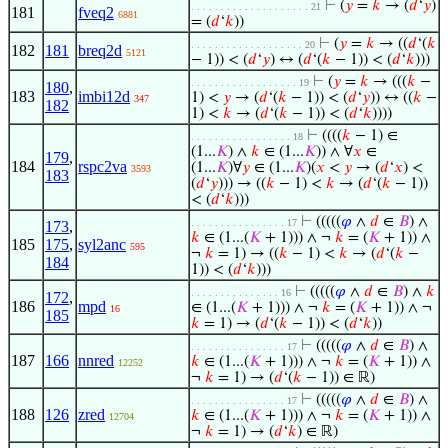
⊢
(
𝑦
=
𝑘
→ (
𝑑
‘
𝑦
)
. . . . . . . . . . . . . . . . . . . . 21
181
fveq2
6881
= (
𝑑
‘
𝑘
))
⊢
(
𝑦
=
𝑘
→ ((
𝑑
‘(
𝑘
. . . . . . . . . . . . . . . . . . . 20
182
181
breq2d
5121
− 1)) < (
𝑑
‘
𝑦
) ↔ (
𝑑
‘(
𝑘
− 1)) < (
𝑑
‘
𝑘
)))
⊢
(
𝑦
=
𝑘
→ (((
𝑘
−
. . . . . . . . . . . . . . . . . . 19
180
,
183
imbi12d
1) <
𝑦
→ (
𝑑
‘(
𝑘
− 1)) < (
𝑑
‘
𝑦
)) ↔ ((
𝑘
−
347
182
1) <
𝑘
→ (
𝑑
‘(
𝑘
− 1)) < (
𝑑
‘
𝑘
))))
⊢
((((
𝑘
− 1) ∈
. . . . . . . . . . . . . . . . . 18
(1...
𝐾
) ∧
𝑘
∈ (1...
𝐾
)) ∧ ∀
𝑥
∈
179
,
184
rspc2va
(1...
𝐾
)∀
𝑦
∈ (1...
𝐾
)(
𝑥
<
𝑦
→ (
𝑑
‘
𝑥
) <
3593
183
(
𝑑
‘
𝑦
))) → ((
𝑘
− 1) <
𝑘
→ (
𝑑
‘(
𝑘
− 1))
< (
𝑑
‘
𝑘
)))
⊢
(((((
𝜑
∧
𝑑
∈
𝐵
) ∧
. . . . . . . . . . . . . . . . 17
173
,
𝑘
∈ (1...(
𝐾
+ 1))) ∧ ¬
𝑘
= (
𝐾
+ 1)) ∧
185
175
,
syl2anc
595
¬
𝑘
= 1) → ((
𝑘
− 1) <
𝑘
→ (
𝑑
‘(
𝑘
−
184
1)) < (
𝑑
‘
𝑘
)))
⊢
(((((
𝜑
∧
𝑑
∈
𝐵
) ∧
𝑘
. . . . . . . . . . . . . . . 16
172
,
186
mpd
∈ (1...(
𝐾
+ 1))) ∧ ¬
𝑘
= (
𝐾
+ 1)) ∧ ¬
16
185
𝑘
= 1) → (
𝑑
‘(
𝑘
− 1)) < (
𝑑
‘
𝑘
))
⊢
(((((
𝜑
∧
𝑑
∈
𝐵
) ∧
. . . . . . . . . . . . . . . . 17
187
166
nnred
𝑘
∈ (1...(
𝐾
+ 1))) ∧ ¬
𝑘
= (
𝐾
+ 1)) ∧
12252
¬
𝑘
= 1) → (
𝑑
‘(
𝑘
− 1)) ∈ ℝ)
⊢
(((((
𝜑
∧
𝑑
∈
𝐵
) ∧
. . . . . . . . . . . . . . . . 17
188
126
zred
𝑘
∈ (1...(
𝐾
+ 1))) ∧ ¬
𝑘
= (
𝐾
+ 1)) ∧
12704
¬
𝑘
= 1) → (
𝑑
‘
𝑘
) ∈ ℝ)