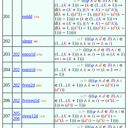
⊢
(((
𝜑
∧
𝑑
∈
𝐵
) ∧
𝑖
∈
. . . . . . . . . . . 12
(1...(
𝐾
+ 1))) → (
𝑘
∈ (1...(
𝐾
+ 1)) ↦
if(
𝑘
= (
𝐾
+ 1), ((
𝑁
+
𝐾
) − (
𝑑
‘
𝐾
)),
if(
𝑘
= 1, ((
𝑑
‘1) − 1), (((
𝑑
‘
𝑘
) − (
𝑑
‘(
𝑘
−
201
eqidd
2764
1))) − 1)))) = (
𝑘
∈ (1...(
𝐾
+ 1)) ↦
if(
𝑘
= (
𝐾
+ 1), ((
𝑁
+
𝐾
) − (
𝑑
‘
𝐾
)),
if(
𝑘
= 1, ((
𝑑
‘1) − 1), (((
𝑑
‘
𝑘
) − (
𝑑
‘(
𝑘
−
1))) − 1)))))
⊢
((((
𝜑
∧
𝑑
∈
𝐵
) ∧
𝑖
∈
. . . . . . . . . . . . . 14
202
simpr
489
(1...(
𝐾
+ 1))) ∧
𝑘
=
𝑖
) →
𝑘
=
𝑖
)
⊢
((((
𝜑
∧
𝑑
∈
𝐵
) ∧
𝑖
∈
. . . . . . . . . . . . 13
203
202
eqeq1d
(1...(
𝐾
+ 1))) ∧
𝑘
=
𝑖
) → (
𝑘
= (
𝐾
+ 1)
2765
↔
𝑖
= (
𝐾
+ 1)))
⊢
((((
𝜑
∧
𝑑
∈
𝐵
) ∧
𝑖
∈
. . . . . . . . . . . . . 14
204
202
eqeq1d
(1...(
𝐾
+ 1))) ∧
𝑘
=
𝑖
) → (
𝑘
= 1 ↔
𝑖
2765
= 1))
⊢
((((
𝜑
∧
𝑑
∈
𝐵
) ∧
𝑖
. . . . . . . . . . . . . . . 16
205
202
fveq2d
∈ (1...(
𝐾
+ 1))) ∧
𝑘
=
𝑖
) → (
𝑑
‘
𝑘
) =
6885
(
𝑑
‘
𝑖
))
⊢
((((
𝜑
∧
𝑑
∈
𝐵
) ∧
𝑖
. . . . . . . . . . . . . . . 16
206
202
fvoveq1d
∈ (1...(
𝐾
+ 1))) ∧
𝑘
=
𝑖
) → (
𝑑
‘(
𝑘
−
7432
1)) = (
𝑑
‘(
𝑖
− 1)))
⊢
((((
𝜑
∧
𝑑
∈
𝐵
) ∧
𝑖
∈
. . . . . . . . . . . . . . 15
205
,
207
oveq12d
(1...(
𝐾
+ 1))) ∧
𝑘
=
𝑖
) → ((
𝑑
‘
𝑘
) −
7428
206
(
𝑑
‘(
𝑘
− 1))) = ((
𝑑
‘
𝑖
) − (
𝑑
‘(
𝑖
− 1))))
⊢
((((
𝜑
∧
𝑑
∈
𝐵
) ∧
𝑖
∈
. . . . . . . . . . . . . 14