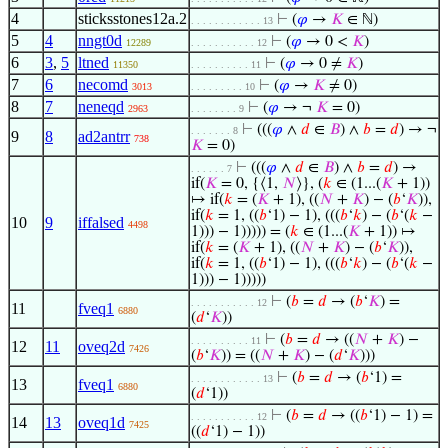
4
sticksstones12a.2
⊢
(
𝜑
→
𝐾
∈ ℕ)
. . . . . . . . . . . . 13
5
4
nngt0d
⊢
(
𝜑
→ 0 <
𝐾
)
12289
. . . . . . . . . . . 12
6
3
,
5
ltned
⊢
(
𝜑
→ 0 ≠
𝐾
)
11350
. . . . . . . . . . 11
7
6
necomd
⊢
(
𝜑
→
𝐾
≠ 0)
3013
. . . . . . . . . 10
8
7
neneqd
⊢
(
𝜑
→ ¬
𝐾
= 0)
2963
. . . . . . . . 9
⊢
(((
𝜑
∧
𝑑
∈
𝐵
) ∧
𝑏
=
𝑑
) → ¬
. . . . . . . 8
9
8
ad2antrr
738
𝐾
= 0)
⊢
(((
𝜑
∧
𝑑
∈
𝐵
) ∧
𝑏
=
𝑑
) →
. . . . . . 7
if(
𝐾
= 0, {⟨1,
𝑁
⟩}, (
𝑘
∈ (1...(
𝐾
+ 1))
↦ if(
𝑘
= (
𝐾
+ 1), ((
𝑁
+
𝐾
) − (
𝑏
‘
𝐾
)),
if(
𝑘
= 1, ((
𝑏
‘1) − 1), (((
𝑏
‘
𝑘
) − (
𝑏
‘(
𝑘
−
10
9
iffalsed
4498
1))) − 1))))) = (
𝑘
∈ (1...(
𝐾
+ 1)) ↦
if(
𝑘
= (
𝐾
+ 1), ((
𝑁
+
𝐾
) − (
𝑏
‘
𝐾
)),
if(
𝑘
= 1, ((
𝑏
‘1) − 1), (((
𝑏
‘
𝑘
) − (
𝑏
‘(
𝑘
−
1))) − 1)))))
⊢
(
𝑏
=
𝑑
→ (
𝑏
‘
𝐾
) =
. . . . . . . . . . . 12
11
fveq1
6880
(
𝑑
‘
𝐾
))
⊢
(
𝑏
=
𝑑
→ ((
𝑁
+
𝐾
) −
. . . . . . . . . . 11
12
11
oveq2d
7426
(
𝑏
‘
𝐾
)) = ((
𝑁
+
𝐾
) − (
𝑑
‘
𝐾
)))
⊢
(
𝑏
=
𝑑
→ (
𝑏
‘1) =
. . . . . . . . . . . . 13
13
fveq1
6880
(
𝑑
‘1))
⊢
(
𝑏
=
𝑑
→ ((
𝑏
‘1) − 1) =
. . . . . . . . . . . 12
14
13
oveq1d
7425
((
𝑑
‘1) − 1))