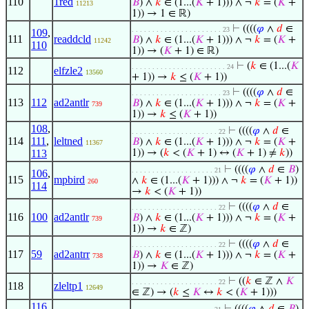
110
1red
𝐵
) ∧
𝑘
∈ (1...(
𝐾
+ 1))) ∧ ¬
𝑘
= (
𝐾
+
11213
1)) → 1 ∈ ℝ)
⊢
((((
𝜑
∧
𝑑
∈
. . . . . . . . . . . . . . . . . . . . . . 23
109
,
111
readdcld
𝐵
) ∧
𝑘
∈ (1...(
𝐾
+ 1))) ∧ ¬
𝑘
= (
𝐾
+
11242
110
1)) → (
𝐾
+ 1) ∈ ℝ)
⊢
(
𝑘
∈ (1...(
𝐾
. . . . . . . . . . . . . . . . . . . . . . . 24
112
elfzle2
13560
+ 1)) →
𝑘
≤ (
𝐾
+ 1))
⊢
((((
𝜑
∧
𝑑
∈
. . . . . . . . . . . . . . . . . . . . . . 23
113
112
ad2antlr
𝐵
) ∧
𝑘
∈ (1...(
𝐾
+ 1))) ∧ ¬
𝑘
= (
𝐾
+
739
1)) →
𝑘
≤ (
𝐾
+ 1))
108
,
⊢
((((
𝜑
∧
𝑑
∈
. . . . . . . . . . . . . . . . . . . . . 22
114
111
,
leltned
𝐵
) ∧
𝑘
∈ (1...(
𝐾
+ 1))) ∧ ¬
𝑘
= (
𝐾
+
11367
113
1)) → (
𝑘
< (
𝐾
+ 1) ↔ (
𝐾
+ 1) ≠
𝑘
))
⊢
((((
𝜑
∧
𝑑
∈
𝐵
)
. . . . . . . . . . . . . . . . . . . . 21
106
,
115
mpbird
∧
𝑘
∈ (1...(
𝐾
+ 1))) ∧ ¬
𝑘
= (
𝐾
+ 1))
260
114
→
𝑘
< (
𝐾
+ 1))
⊢
((((
𝜑
∧
𝑑
∈
. . . . . . . . . . . . . . . . . . . . . 22
116
100
ad2antlr
𝐵
) ∧
𝑘
∈ (1...(
𝐾
+ 1))) ∧ ¬
𝑘
= (
𝐾
+
739
1)) →
𝑘
∈ ℤ)
⊢
((((
𝜑
∧
𝑑
∈
. . . . . . . . . . . . . . . . . . . . . 22
117
59
ad2antrr
𝐵
) ∧
𝑘
∈ (1...(
𝐾
+ 1))) ∧ ¬
𝑘
= (
𝐾
+
738
1)) →
𝐾
∈ ℤ)
⊢
((
𝑘
∈ ℤ ∧
𝐾
. . . . . . . . . . . . . . . . . . . . . 22
118
zleltp1
12649
∈ ℤ) → (
𝑘
≤
𝐾
↔
𝑘
< (
𝐾
+ 1)))
116
,