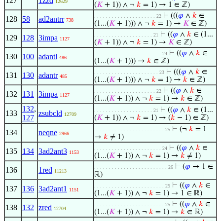
127
1zzd
12629
(
𝐾
+ 1)) ∧ ¬
𝑘
= 1) → 1 ∈ ℤ)
⊢
(((
𝜑
∧
𝑘
∈
. . . . . . . . . . . . . . . . . . . . . 22
128
58
ad2antrr
738
(1...(
𝐾
+ 1))) ∧ ¬
𝑘
= 1) →
𝐾
∈ ℤ)
⊢
((
𝜑
∧
𝑘
∈ (1...
. . . . . . . . . . . . . . . . . . . . 21
129
128
3impa
1127
(
𝐾
+ 1)) ∧ ¬
𝑘
= 1) →
𝐾
∈ ℤ)
⊢
((
𝜑
∧
𝑘
∈
. . . . . . . . . . . . . . . . . . . . . . . 24
130
100
adantl
486
(1...(
𝐾
+ 1))) →
𝑘
∈ ℤ)
⊢
(((
𝜑
∧
𝑘
∈
. . . . . . . . . . . . . . . . . . . . . . 23
131
130
adantr
485
(1...(
𝐾
+ 1))) ∧ ¬
𝑘
= 1) →
𝑘
∈ ℤ)
⊢
((
𝜑
∧
𝑘
∈
. . . . . . . . . . . . . . . . . . . . . 22
132
131
3impa
1127
(1...(
𝐾
+ 1)) ∧ ¬
𝑘
= 1) →
𝑘
∈ ℤ)
132
,
⊢
((
𝜑
∧
𝑘
∈ (1...
. . . . . . . . . . . . . . . . . . . . 21
133
zsubcld
12709
127
(
𝐾
+ 1)) ∧ ¬
𝑘
= 1) → (
𝑘
− 1) ∈ ℤ)
⊢
(¬
𝑘
= 1
. . . . . . . . . . . . . . . . . . . . . . . . 25
134
neqne
2966
→
𝑘
≠ 1)
⊢
((
𝜑
∧
𝑘
∈
. . . . . . . . . . . . . . . . . . . . . . . 24
135
134
3ad2ant3
1153
(1...(
𝐾
+ 1)) ∧ ¬
𝑘
= 1) →
𝑘
≠ 1)
⊢
(
𝜑
→ 1 ∈
. . . . . . . . . . . . . . . . . . . . . . . . . 26
136
1red
11213
ℝ)
⊢
((
𝜑
∧
𝑘
∈
. . . . . . . . . . . . . . . . . . . . . . . . 25
137
136
3ad2ant1
1151
(1...(
𝐾
+ 1)) ∧ ¬
𝑘
= 1) → 1 ∈ ℝ)
⊢
((
𝜑
∧
𝑘
∈
. . . . . . . . . . . . . . . . . . . . . . . . 25
138
132
zred
12704
(1...(
𝐾
+ 1)) ∧ ¬
𝑘
= 1) →
𝑘
∈ ℝ)