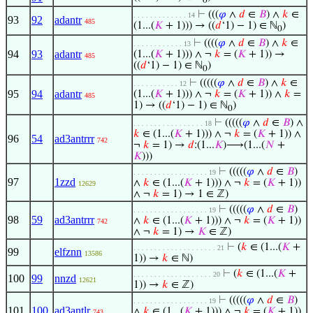
0
⊢
(((
𝜑
∧
𝑑
∈
𝐵
) ∧
𝑘
∈
. . . . . . . . . . . . . 14
93
92
adantr
485
(1...(
𝐾
+ 1))) → ((
𝑑
‘1) − 1) ∈ ℕ
)
0
⊢
((((
𝜑
∧
𝑑
∈
𝐵
) ∧
𝑘
∈
. . . . . . . . . . . . 13
94
93
adantr
(1...(
𝐾
+ 1))) ∧ ¬
𝑘
= (
𝐾
+ 1)) →
485
((
𝑑
‘1) − 1) ∈ ℕ
)
0
⊢
(((((
𝜑
∧
𝑑
∈
𝐵
) ∧
𝑘
∈
. . . . . . . . . . . 12
95
94
adantr
(1...(
𝐾
+ 1))) ∧ ¬
𝑘
= (
𝐾
+ 1)) ∧
𝑘
=
485
1) → ((
𝑑
‘1) − 1) ∈ ℕ
)
0
⊢
(((((
𝜑
∧
𝑑
∈
𝐵
) ∧
. . . . . . . . . . . . . . . . . 18
𝑘
∈ (1...(
𝐾
+ 1))) ∧ ¬
𝑘
= (
𝐾
+ 1)) ∧
96
54
ad3antrrr
742
¬
𝑘
= 1) →
𝑑
:(1...
𝐾
)⟶(1...(
𝑁
+
𝐾
)))
⊢
(((((
𝜑
∧
𝑑
∈
𝐵
)
. . . . . . . . . . . . . . . . . . 19
97
1zzd
∧
𝑘
∈ (1...(
𝐾
+ 1))) ∧ ¬
𝑘
= (
𝐾
+ 1))
12629
∧ ¬
𝑘
= 1) → 1 ∈ ℤ)
⊢
(((((
𝜑
∧
𝑑
∈
𝐵
)
. . . . . . . . . . . . . . . . . . 19
98
59
ad3antrrr
∧
𝑘
∈ (1...(
𝐾
+ 1))) ∧ ¬
𝑘
= (
𝐾
+ 1))
742
∧ ¬
𝑘
= 1) →
𝐾
∈ ℤ)
⊢
(
𝑘
∈ (1...(
𝐾
+
. . . . . . . . . . . . . . . . . . . . 21
99
elfznn
13586
1)) →
𝑘
∈ ℕ)
⊢
(
𝑘
∈ (1...(
𝐾
+
. . . . . . . . . . . . . . . . . . . 20
100
99
nnzd
12621
1)) →
𝑘
∈ ℤ)
⊢
(((((
𝜑
∧
𝑑
∈
𝐵
)
. . . . . . . . . . . . . . . . . . 19
101
100
ad3antlr
∧
𝑘
∈ (1...(
𝐾
+ 1))) ∧ ¬
𝑘
= (
𝐾
+ 1))
743