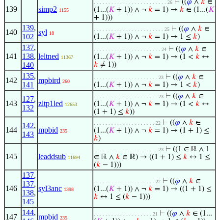
⊢
((
𝜑
∧
𝑘
∈
. . . . . . . . . . . . . . . . . . . . . . . . . 26
139
simp2
(1...(
𝐾
+ 1)) ∧ ¬
𝑘
= 1) →
𝑘
∈ (1...(
𝐾
1155
+ 1)))
139
,
⊢
((
𝜑
∧
𝑘
∈
. . . . . . . . . . . . . . . . . . . . . . . . 25
140
syl
18
102
(1...(
𝐾
+ 1)) ∧ ¬
𝑘
= 1) → 1 ≤
𝑘
)
137
,
⊢
((
𝜑
∧
𝑘
∈
. . . . . . . . . . . . . . . . . . . . . . . 24
141
138
,
leltned
(1...(
𝐾
+ 1)) ∧ ¬
𝑘
= 1) → (1 <
𝑘
↔
11367
140
𝑘
≠ 1))
135
,
⊢
((
𝜑
∧
𝑘
∈
. . . . . . . . . . . . . . . . . . . . . . 23
142
mpbird
260
141
(1...(
𝐾
+ 1)) ∧ ¬
𝑘
= 1) → 1 <
𝑘
)
⊢
((
𝜑
∧
𝑘
∈
. . . . . . . . . . . . . . . . . . . . . . 23
127
,
143
zltp1led
(1...(
𝐾
+ 1)) ∧ ¬
𝑘
= 1) → (1 <
𝑘
↔
12653
132
(1 + 1) ≤
𝑘
))
⊢
((
𝜑
∧
𝑘
∈
. . . . . . . . . . . . . . . . . . . . . 22
142
,
144
mpbid
(1...(
𝐾
+ 1)) ∧ ¬
𝑘
= 1) → (1 + 1) ≤
235
143
𝑘
)
⊢
((1 ∈ ℝ ∧ 1
. . . . . . . . . . . . . . . . . . . . . . 23
145
leaddsub
∈ ℝ ∧
𝑘
∈ ℝ) → ((1 + 1) ≤
𝑘
↔ 1 ≤
11694
(
𝑘
− 1)))
137
,
⊢
((
𝜑
∧
𝑘
∈
. . . . . . . . . . . . . . . . . . . . . 22
137
,
146
syl3anc
(1...(
𝐾
+ 1)) ∧ ¬
𝑘
= 1) → ((1 + 1) ≤
1398
138
,
𝑘
↔ 1 ≤ (
𝑘
− 1)))
145
144
,
⊢
((
𝜑
∧
𝑘
∈ (1...
. . . . . . . . . . . . . . . . . . . . 21
147
mpbid
235