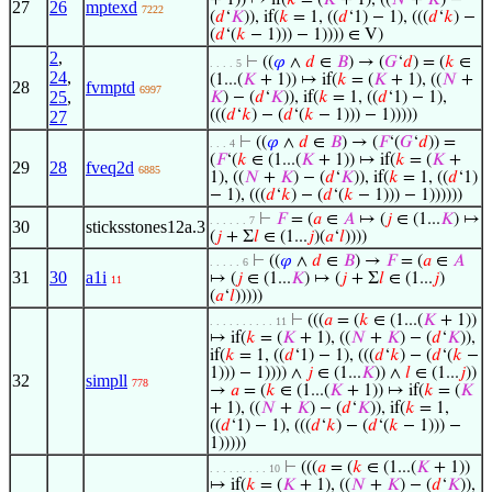
+ 1)) ↦ if(
𝑘
= (
𝐾
+ 1), ((
𝑁
+
𝐾
) −
27
26
mptexd
7222
(
𝑑
‘
𝐾
)), if(
𝑘
= 1, ((
𝑑
‘1) − 1), (((
𝑑
‘
𝑘
) −
(
𝑑
‘(
𝑘
− 1))) − 1)))) ∈ V)
2
,
⊢
((
𝜑
∧
𝑑
∈
𝐵
) → (
𝐺
‘
𝑑
) = (
𝑘
∈
. . . . 5
24
,
(1...(
𝐾
+ 1)) ↦ if(
𝑘
= (
𝐾
+ 1), ((
𝑁
+
28
fvmptd
6997
25
,
𝐾
) − (
𝑑
‘
𝐾
)), if(
𝑘
= 1, ((
𝑑
‘1) − 1),
(((
𝑑
‘
𝑘
) − (
𝑑
‘(
𝑘
− 1))) − 1)))))
27
⊢
((
𝜑
∧
𝑑
∈
𝐵
) → (
𝐹
‘(
𝐺
‘
𝑑
)) =
. . . 4
(
𝐹
‘(
𝑘
∈ (1...(
𝐾
+ 1)) ↦ if(
𝑘
= (
𝐾
+
29
28
fveq2d
6885
1), ((
𝑁
+
𝐾
) − (
𝑑
‘
𝐾
)), if(
𝑘
= 1, ((
𝑑
‘1)
− 1), (((
𝑑
‘
𝑘
) − (
𝑑
‘(
𝑘
− 1))) − 1))))))
⊢
𝐹
= (
𝑎
∈
𝐴
↦ (
𝑗
∈ (1...
𝐾
) ↦
. . . . . . 7
30
sticksstones12a.3
(
𝑗
+ Σ
𝑙
∈ (1...
𝑗
)(
𝑎
‘
𝑙
))))
⊢
((
𝜑
∧
𝑑
∈
𝐵
) →
𝐹
= (
𝑎
∈
𝐴
. . . . . 6
31
30
a1i
↦ (
𝑗
∈ (1...
𝐾
) ↦ (
𝑗
+ Σ
𝑙
∈ (1...
𝑗
)
11
(
𝑎
‘
𝑙
)))))
⊢
(((
𝑎
= (
𝑘
∈ (1...(
𝐾
+ 1))
. . . . . . . . . . 11
↦ if(
𝑘
= (
𝐾
+ 1), ((
𝑁
+
𝐾
) − (
𝑑
‘
𝐾
)),
if(
𝑘
= 1, ((
𝑑
‘1) − 1), (((
𝑑
‘
𝑘
) − (
𝑑
‘(
𝑘
−
1))) − 1)))) ∧
𝑗
∈ (1...
𝐾
)) ∧
𝑙
∈ (1...
𝑗
))
32
simpll
778
→
𝑎
= (
𝑘
∈ (1...(
𝐾
+ 1)) ↦ if(
𝑘
= (
𝐾
+ 1), ((
𝑁
+
𝐾
) − (
𝑑
‘
𝐾
)), if(
𝑘
= 1,
((
𝑑
‘1) − 1), (((
𝑑
‘
𝑘
) − (
𝑑
‘(
𝑘
− 1))) −
1)))))
⊢
(((
𝑎
= (
𝑘
∈ (1...(
𝐾
+ 1))
. . . . . . . . . 10
↦ if(
𝑘
= (
𝐾
+ 1), ((
𝑁
+
𝐾
) − (
𝑑
‘
𝐾
)),