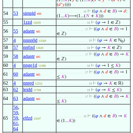
(1...
𝐾
)∀
𝑦
∈ (1...
𝐾
)(
𝑥
<
𝑦
→ (
𝑑
‘
𝑥
) <
(
𝑑
‘
𝑦
))))
⊢
((
𝜑
∧
𝑑
∈
𝐵
) →
𝑑
:
. . . . . . . . . . . . . . . 16
54
53
simpld
499
(1...
𝐾
)⟶(1...(
𝑁
+
𝐾
)))
55
1zzd
⊢
(
𝜑
→ 1 ∈ ℤ)
12629
. . . . . . . . . . . . . . . . . 18
⊢
((
𝜑
∧
𝑑
∈
𝐵
) → 1
. . . . . . . . . . . . . . . . 17
56
55
adantr
485
∈ ℤ)
57
4
nnnn0d
⊢
(
𝜑
→
𝐾
∈ ℕ
)
. . . . . . . . . . . . . . . . . . 19
12569
0
58
57
nn0zd
⊢
(
𝜑
→
𝐾
∈ ℤ)
12620
. . . . . . . . . . . . . . . . . 18
⊢
((
𝜑
∧
𝑑
∈
𝐵
) →
𝐾
. . . . . . . . . . . . . . . . 17
59
58
adantr
485
∈ ℤ)
60
4
nnge1d
⊢
(
𝜑
→ 1 ≤
𝐾
)
12288
. . . . . . . . . . . . . . . . . 18
⊢
((
𝜑
∧
𝑑
∈
𝐵
) → 1
. . . . . . . . . . . . . . . . 17
61
60
adantr
485
≤
𝐾
)
62
4
nnred
⊢
(
𝜑
→
𝐾
∈ ℝ)
12252
. . . . . . . . . . . . . . . . . . 19
63
62
leidd
⊢
(
𝜑
→
𝐾
≤
𝐾
)
11784
. . . . . . . . . . . . . . . . . 18
⊢
((
𝜑
∧
𝑑
∈
𝐵
) →
𝐾
. . . . . . . . . . . . . . . . 17
64
63
adantr
485
≤
𝐾
)
56
,
59
,
⊢
((
𝜑
∧
𝑑
∈
𝐵
) →
𝐾
. . . . . . . . . . . . . . . 16
65
59
,
elfzd
13547
∈ (1...
𝐾
))
61
,
64