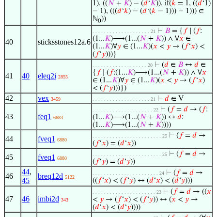
1), ((
𝑁
+
𝐾
) − (
𝑑
‘
𝐾
)), if(
𝑘
= 1, ((
𝑑
‘1)
− 1), (((
𝑑
‘
𝑘
) − (
𝑑
‘(
𝑘
− 1))) − 1))) ∈
ℕ
))
0
⊢
𝐵
= {
𝑓
∣ (
𝑓
:
. . . . . . . . . . . . . . . . . . . . 21
(1...
𝐾
)⟶(1...(
𝑁
+
𝐾
)) ∧ ∀
𝑥
∈
40
sticksstones12a.6
(1...
𝐾
)∀
𝑦
∈ (1...
𝐾
)(
𝑥
<
𝑦
→ (
𝑓
‘
𝑥
) <
(
𝑓
‘
𝑦
)))}
⊢
(
𝑑
∈
𝐵
↔
𝑑
∈
. . . . . . . . . . . . . . . . . . . 20
{
𝑓
∣ (
𝑓
:(1...
𝐾
)⟶(1...(
𝑁
+
𝐾
)) ∧ ∀
𝑥
41
40
eleq2i
2855
∈ (1...
𝐾
)∀
𝑦
∈ (1...
𝐾
)(
𝑥
<
𝑦
→ (
𝑓
‘
𝑥
)
< (
𝑓
‘
𝑦
)))})
42
vex
⊢
𝑑
∈ V
3459
. . . . . . . . . . . . . . . . . . . . 21
⊢
(
𝑓
=
𝑑
→ (
𝑓
:
. . . . . . . . . . . . . . . . . . . . . 22
43
feq1
(1...
𝐾
)⟶(1...(
𝑁
+
𝐾
)) ↔
𝑑
:
6683
(1...
𝐾
)⟶(1...(
𝑁
+
𝐾
))))
⊢
(
𝑓
=
𝑑
→
. . . . . . . . . . . . . . . . . . . . . . . . 25
44
fveq1
6880
(
𝑓
‘
𝑥
) = (
𝑑
‘
𝑥
))
⊢
(
𝑓
=
𝑑
→
. . . . . . . . . . . . . . . . . . . . . . . . 25
45
fveq1
6880
(
𝑓
‘
𝑦
) = (
𝑑
‘
𝑦
))
44
,
⊢
(
𝑓
=
𝑑
→
. . . . . . . . . . . . . . . . . . . . . . . 24
46
breq12d
5122
45
((
𝑓
‘
𝑥
) < (
𝑓
‘
𝑦
) ↔ (
𝑑
‘
𝑥
) < (
𝑑
‘
𝑦
)))
⊢
(
𝑓
=
𝑑
→ ((
𝑥
. . . . . . . . . . . . . . . . . . . . . . 23
47
46
imbi2d
<
𝑦
→ (
𝑓
‘
𝑥
) < (
𝑓
‘
𝑦
)) ↔ (
𝑥
<
𝑦
→
343
(
𝑑
‘
𝑥
) < (
𝑑
‘
𝑦
))))