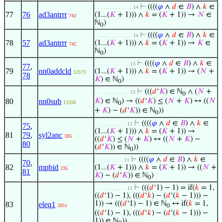
⊢
((((
𝜑
∧
𝑑
∈
𝐵
) ∧
𝑘
∈
. . . . . . . . . . . . . 14
77
76
ad3antrrr
(1...(
𝐾
+ 1))) ∧
𝑘
= (
𝐾
+ 1)) →
𝑁
∈
742
ℕ
)
0
⊢
((((
𝜑
∧
𝑑
∈
𝐵
) ∧
𝑘
∈
. . . . . . . . . . . . . 14
78
57
ad3antrrr
(1...(
𝐾
+ 1))) ∧
𝑘
= (
𝐾
+ 1)) →
𝐾
∈
742
ℕ
)
0
⊢
((((
𝜑
∧
𝑑
∈
𝐵
) ∧
𝑘
∈
. . . . . . . . . . . . 13
77
,
79
nn0addcld
(1...(
𝐾
+ 1))) ∧
𝑘
= (
𝐾
+ 1)) → (
𝑁
+
12573
78
𝐾
) ∈ ℕ
)
0
⊢
(((
𝑑
‘
𝐾
) ∈ ℕ
∧ (
𝑁
+
. . . . . . . . . . . . 13
0
80
nn0sub
𝐾
) ∈ ℕ
) → ((
𝑑
‘
𝐾
) ≤ (
𝑁
+
𝐾
) ↔ ((
𝑁
12558
0
+
𝐾
) − (
𝑑
‘
𝐾
)) ∈ ℕ
))
0
⊢
((((
𝜑
∧
𝑑
∈
𝐵
) ∧
𝑘
∈
. . . . . . . . . . . 12
75
,
(1...(
𝐾
+ 1))) ∧
𝑘
= (
𝐾
+ 1)) →
81
79
,
syl2anc
595
((
𝑑
‘
𝐾
) ≤ (
𝑁
+
𝐾
) ↔ ((
𝑁
+
𝐾
) −
80
(
𝑑
‘
𝐾
)) ∈ ℕ
))
0
⊢
((((
𝜑
∧
𝑑
∈
𝐵
) ∧
𝑘
∈
. . . . . . . . . . 11
70
,
82
mpbid
(1...(
𝐾
+ 1))) ∧
𝑘
= (
𝐾
+ 1)) → ((
𝑁
+
235
81
𝐾
) − (
𝑑
‘
𝐾
)) ∈ ℕ
)
0
⊢
(((
𝑑
‘1) − 1) = if(
𝑘
= 1,
. . . . . . . . . . . 12
((
𝑑
‘1) − 1), (((
𝑑
‘
𝑘
) − (
𝑑
‘(
𝑘
− 1))) −
1)) → (((
𝑑
‘1) − 1) ∈ ℕ
↔ if(
𝑘
= 1,
83
eleq1
2851
0
((
𝑑
‘1) − 1), (((
𝑑
‘
𝑘
) − (
𝑑
‘(
𝑘
− 1))) −
1)) ∈ ℕ
))