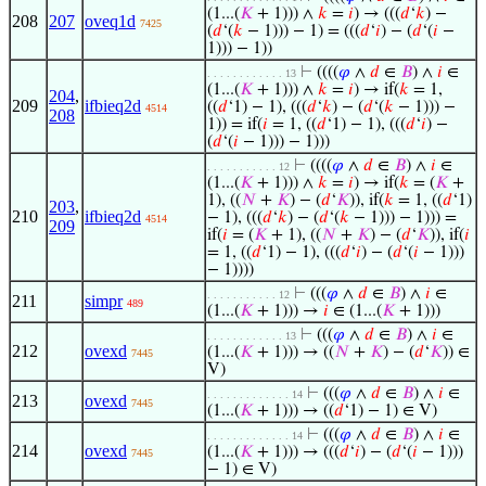
(1...(
𝐾
+ 1))) ∧
𝑘
=
𝑖
) → (((
𝑑
‘
𝑘
) −
208
207
oveq1d
7425
(
𝑑
‘(
𝑘
− 1))) − 1) = (((
𝑑
‘
𝑖
) − (
𝑑
‘(
𝑖
−
1))) − 1))
⊢
((((
𝜑
∧
𝑑
∈
𝐵
) ∧
𝑖
∈
. . . . . . . . . . . . 13
(1...(
𝐾
+ 1))) ∧
𝑘
=
𝑖
) → if(
𝑘
= 1,
204
,
209
ifbieq2d
((
𝑑
‘1) − 1), (((
𝑑
‘
𝑘
) − (
𝑑
‘(
𝑘
− 1))) −
4514
208
1)) = if(
𝑖
= 1, ((
𝑑
‘1) − 1), (((
𝑑
‘
𝑖
) −
(
𝑑
‘(
𝑖
− 1))) − 1)))
⊢
((((
𝜑
∧
𝑑
∈
𝐵
) ∧
𝑖
∈
. . . . . . . . . . . 12
(1...(
𝐾
+ 1))) ∧
𝑘
=
𝑖
) → if(
𝑘
= (
𝐾
+
1), ((
𝑁
+
𝐾
) − (
𝑑
‘
𝐾
)), if(
𝑘
= 1, ((
𝑑
‘1)
203
,
210
ifbieq2d
− 1), (((
𝑑
‘
𝑘
) − (
𝑑
‘(
𝑘
− 1))) − 1))) =
4514
209
if(
𝑖
= (
𝐾
+ 1), ((
𝑁
+
𝐾
) − (
𝑑
‘
𝐾
)), if(
𝑖
= 1, ((
𝑑
‘1) − 1), (((
𝑑
‘
𝑖
) − (
𝑑
‘(
𝑖
− 1)))
− 1))))
⊢
(((
𝜑
∧
𝑑
∈
𝐵
) ∧
𝑖
∈
. . . . . . . . . . . 12
211
simpr
489
(1...(
𝐾
+ 1))) →
𝑖
∈ (1...(
𝐾
+ 1)))
⊢
(((
𝜑
∧
𝑑
∈
𝐵
) ∧
𝑖
∈
. . . . . . . . . . . . 13
212
ovexd
(1...(
𝐾
+ 1))) → ((
𝑁
+
𝐾
) − (
𝑑
‘
𝐾
)) ∈
7445
V)
⊢
(((
𝜑
∧
𝑑
∈
𝐵
) ∧
𝑖
∈
. . . . . . . . . . . . . 14
213
ovexd
7445
(1...(
𝐾
+ 1))) → ((
𝑑
‘1) − 1) ∈ V)
⊢
(((
𝜑
∧
𝑑
∈
𝐵
) ∧
𝑖
∈
. . . . . . . . . . . . . 14
214
ovexd
(1...(
𝐾
+ 1))) → (((
𝑑
‘
𝑖
) − (
𝑑
‘(
𝑖
− 1)))
7445
− 1) ∈ V)