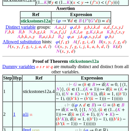
sticksstones12a.6
(1...
𝐾
)∀
𝑦
∈ (1...
𝐾
)(
𝑥
<
𝑦
→ (
𝑓
‘
𝑥
) < (
𝑓
‘
𝑦
)))}
Assertion
Ref
Expression
sticksstones12a
⊢
(
𝜑
→ ∀
𝑑
∈
𝐵
(
𝐹
‘(
𝐺
‘
𝑑
)) =
𝑑
)
Distinct variable
groups:
𝐴
,
𝑎
,
𝑗
,
𝑙
𝜑
,
𝑑
,
𝑏
𝑔
,
𝑏
,
𝑖
,
𝑘
,
𝑑
𝑎
,
𝑑
,
𝑓
,
𝑥
,
𝑦
,
𝑙
𝐹
,
𝑏
,
𝑘
𝐵
,
𝑏
𝑁
,
𝑏
,
𝑔
,
𝑖
,
𝑘
𝑁
,
𝑎
,
𝑓
,
𝑗
,
𝑙
𝑗
,
𝐾
,
𝑙
,
𝑎
𝑔
,
𝐾
,
𝑖
,
𝑘
,
𝑎
𝐾
,
𝑏
,
𝑓
,
𝑥
,
𝑦
𝐴
,
𝑏
,
𝑘
,
𝑥
,
𝑦
𝐵
,
𝑎
,
𝑖
,
𝑘
,
𝑙
𝐵
,
𝑗
𝜑
,
𝑎
𝑗
,
𝑘
,
𝜑
,
𝑥
,
𝑦
,
𝑙
,
𝑑
𝜑
,
𝑏
,
𝑖
Allowed substitution
hints:
𝜑
(
𝑓
,
𝑔
)
𝐴
(
𝑓
,
𝑔
,
𝑖
,
𝑑
)
𝐵
(
𝑥
,
𝑦
,
𝑓
,
𝑔
,
𝑑
)
𝐹
(
𝑥
,
𝑦
,
𝑓
,
𝑔
,
𝑖
,
𝑗
,
𝑎
,
𝑑
,
𝑙
)
𝐺
(
𝑥
,
𝑦
,
𝑓
,
𝑔
,
𝑖
,
𝑗
,
𝑘
,
𝑎
,
𝑏
,
𝑑
,
𝑙
)
𝐾
(
𝑑
)
𝑁
(
𝑥
,
𝑦
,
𝑑
)
Proof of Theorem
sticksstones12a
Dummy variables
are mutually distinct and distinct from all
𝑜
𝑠
𝑟
𝑤
𝑞
other variables.
Step
Hyp
Ref
Expression
⊢
𝐺
= (
𝑏
∈
𝐵
↦ if(
𝐾
= 0, {⟨1,
. . . . . . 7
𝑁
⟩}, (
𝑘
∈ (1...(
𝐾
+ 1)) ↦ if(
𝑘
= (
𝐾
+
1
sticksstones12a.4
1), ((
𝑁
+
𝐾
) − (
𝑏
‘
𝐾
)), if(
𝑘
= 1, ((
𝑏
‘1)
− 1), (((
𝑏
‘
𝑘
) − (
𝑏
‘(
𝑘
− 1))) − 1))))))
⊢
((
𝜑
∧
𝑑
∈
𝐵
) →
𝐺
= (
𝑏
∈
𝐵
. . . . . 6
↦ if(
𝐾
= 0, {⟨1,
𝑁
⟩}, (
𝑘
∈ (1...(
𝐾
+
2
1
a1i
1)) ↦ if(
𝑘
= (
𝐾
+ 1), ((
𝑁
+
𝐾
) −
11
(
𝑏
‘
𝐾
)), if(
𝑘
= 1, ((
𝑏
‘1) − 1), (((
𝑏
‘
𝑘
) −
(
𝑏
‘(
𝑘
− 1))) − 1)))))))
3
0red
⊢
(
𝜑
→ 0 ∈ ℝ)
11215
. . . . . . . . . . . 12