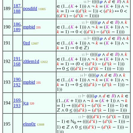
⊢
(((((
𝜑
∧
𝑑
∈
𝐵
) ∧
𝑘
. . . . . . . . . . . . . . . 16
187
,
∈ (1...(
𝐾
+ 1))) ∧ ¬
𝑘
= (
𝐾
+ 1)) ∧ ¬
189
posdifd
11805
188
𝑘
= 1) → ((
𝑑
‘(
𝑘
− 1)) < (
𝑑
‘
𝑘
) ↔ 0 <
((
𝑑
‘
𝑘
) − (
𝑑
‘(
𝑘
− 1)))))
⊢
(((((
𝜑
∧
𝑑
∈
𝐵
) ∧
𝑘
. . . . . . . . . . . . . . 15
186
,
190
mpbid
∈ (1...(
𝐾
+ 1))) ∧ ¬
𝑘
= (
𝐾
+ 1)) ∧ ¬
235
189
𝑘
= 1) → 0 < ((
𝑑
‘
𝑘
) − (
𝑑
‘(
𝑘
− 1))))
⊢
(((((
𝜑
∧
𝑑
∈
𝐵
) ∧
𝑘
. . . . . . . . . . . . . . . 16
191
0zd
∈ (1...(
𝐾
+ 1))) ∧ ¬
𝑘
= (
𝐾
+ 1)) ∧ ¬
12607
𝑘
= 1) → 0 ∈ ℤ)
⊢
(((((
𝜑
∧
𝑑
∈
𝐵
) ∧
𝑘
. . . . . . . . . . . . . . 15
191
,
∈ (1...(
𝐾
+ 1))) ∧ ¬
𝑘
= (
𝐾
+ 1)) ∧ ¬
192
zltlem1d
12652
168
𝑘
= 1) → (0 < ((
𝑑
‘
𝑘
) − (
𝑑
‘(
𝑘
− 1)))
↔ 0 ≤ (((
𝑑
‘
𝑘
) − (
𝑑
‘(
𝑘
− 1))) − 1)))
⊢
(((((
𝜑
∧
𝑑
∈
𝐵
) ∧
𝑘
. . . . . . . . . . . . . 14
190
,
∈ (1...(
𝐾
+ 1))) ∧ ¬
𝑘
= (
𝐾
+ 1)) ∧ ¬
193
mpbid
235
192
𝑘
= 1) → 0 ≤ (((
𝑑
‘
𝑘
) − (
𝑑
‘(
𝑘
− 1))) −
1))
⊢
(((((
𝜑
∧
𝑑
∈
𝐵
) ∧
𝑘
∈
. . . . . . . . . . . . 13
169
,
(1...(
𝐾
+ 1))) ∧ ¬
𝑘
= (
𝐾
+ 1)) ∧ ¬
𝑘
194
jca
520
193
= 1) → ((((
𝑑
‘
𝑘
) − (
𝑑
‘(
𝑘
− 1))) − 1) ∈
ℤ ∧ 0 ≤ (((
𝑑
‘
𝑘
) − (
𝑑
‘(
𝑘
− 1))) − 1)))
⊢
((((
𝑑
‘
𝑘
) − (
𝑑
‘(
𝑘
− 1)))
. . . . . . . . . . . . 13
− 1) ∈ ℕ
↔ ((((
𝑑
‘
𝑘
) − (
𝑑
‘(
𝑘
− 1))) −
0
195
elnn0z
12608
1) ∈ ℤ ∧ 0 ≤ (((
𝑑
‘
𝑘
) − (
𝑑
‘(
𝑘
− 1))) −
1)))