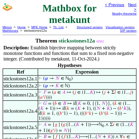
Mathbox for
< Previous
Next
>
Nearby theorems
metakunt
Mirrors
>
Home
>
MPE Home
>
Th. List
>
Structured version
Visualization version
Mathboxes
> sticksstones12a
GIF version
Theorem
sticksstones12a
42952
Description:
Establish bijective mapping between strictly
monotone functions and functions that sum to a fixed non-negative
integer. (Contributed by metakunt, 11-Oct-2024.)
Hypotheses
Ref
Expression
sticksstones12a.1
⊢
(
𝜑
→
𝑁
∈ ℕ
)
0
sticksstones12a.2
⊢
(
𝜑
→
𝐾
∈ ℕ)
⊢
𝐹
= (
𝑎
∈
𝐴
↦ (
𝑗
∈ (1...
𝐾
) ↦ (
𝑗
+ Σ
𝑙
∈ (1...
𝑗
)
sticksstones12a.3
(
𝑎
‘
𝑙
))))
⊢
𝐺
= (
𝑏
∈
𝐵
↦ if(
𝐾
= 0, {⟨1,
𝑁
⟩}, (
𝑘
∈ (1...
(
𝐾
+ 1)) ↦ if(
𝑘
= (
𝐾
+ 1), ((
𝑁
+
𝐾
) − (
𝑏
‘
𝐾
)),
sticksstones12a.4
if(
𝑘
= 1, ((
𝑏
‘1) − 1), (((
𝑏
‘
𝑘
) − (
𝑏
‘(
𝑘
− 1))) −
1))))))
⊢
𝐴
= {
𝑔
∣ (
𝑔
:(1...(
𝐾
+ 1))⟶ℕ
∧ Σ
𝑖
∈ (1...(
𝐾
0
sticksstones12a.5
+ 1))(
𝑔
‘
𝑖
) =
𝑁
)}
⊢
𝐵
= {
𝑓
∣ (
𝑓
:(1...
𝐾
)⟶(1...(
𝑁
+
𝐾
)) ∧ ∀
𝑥
∈