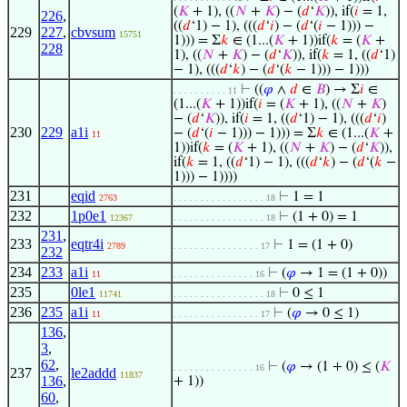
(
𝐾
+ 1), ((
𝑁
+
𝐾
) − (
𝑑
‘
𝐾
)), if(
𝑖
= 1,
226
,
((
𝑑
‘1) − 1), (((
𝑑
‘
𝑖
) − (
𝑑
‘(
𝑖
− 1))) −
229
227
,
cbvsum
15751
1))) = Σ
𝑘
∈ (1...(
𝐾
+ 1))if(
𝑘
= (
𝐾
+
228
1), ((
𝑁
+
𝐾
) − (
𝑑
‘
𝐾
)), if(
𝑘
= 1, ((
𝑑
‘1)
− 1), (((
𝑑
‘
𝑘
) − (
𝑑
‘(
𝑘
− 1))) − 1)))
⊢
((
𝜑
∧
𝑑
∈
𝐵
) → Σ
𝑖
∈
. . . . . . . . . . 11
(1...(
𝐾
+ 1))if(
𝑖
= (
𝐾
+ 1), ((
𝑁
+
𝐾
)
− (
𝑑
‘
𝐾
)), if(
𝑖
= 1, ((
𝑑
‘1) − 1), (((
𝑑
‘
𝑖
)
230
229
a1i
− (
𝑑
‘(
𝑖
− 1))) − 1))) = Σ
𝑘
∈ (1...(
𝐾
+
11
1))if(
𝑘
= (
𝐾
+ 1), ((
𝑁
+
𝐾
) − (
𝑑
‘
𝐾
)),
if(
𝑘
= 1, ((
𝑑
‘1) − 1), (((
𝑑
‘
𝑘
) − (
𝑑
‘(
𝑘
−
1))) − 1))))
231
eqid
⊢
1 = 1
2763
. . . . . . . . . . . . . . . . . 18
232
1p0e1
⊢
(1 + 0) = 1
12367
. . . . . . . . . . . . . . . . . 18
231
,
233
eqtr4i
⊢
1 = (1 + 0)
2789
. . . . . . . . . . . . . . . . 17
232
234
233
a1i
⊢
(
𝜑
→ 1 = (1 + 0))
11
. . . . . . . . . . . . . . . 16
235
0le1
⊢
0 ≤ 1
11741
. . . . . . . . . . . . . . . . . 18
236
235
a1i
⊢
(
𝜑
→ 0 ≤ 1)
11
. . . . . . . . . . . . . . . . 17
136
,
3
,
62
,
⊢
(
𝜑
→ (1 + 0) ≤ (
𝐾
. . . . . . . . . . . . . . . 16
237
le2addd
11837
136
,
+ 1))
60
,