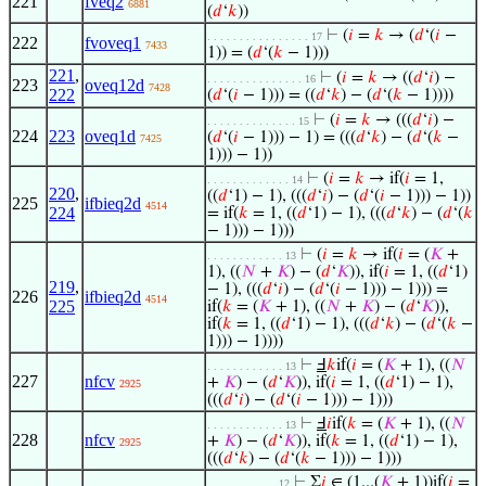
221
fveq2
6881
(
𝑑
‘
𝑘
))
⊢
(
𝑖
=
𝑘
→ (
𝑑
‘(
𝑖
−
. . . . . . . . . . . . . . . . 17
222
fvoveq1
7433
1)) = (
𝑑
‘(
𝑘
− 1)))
221
,
⊢
(
𝑖
=
𝑘
→ ((
𝑑
‘
𝑖
) −
. . . . . . . . . . . . . . . 16
223
oveq12d
7428
222
(
𝑑
‘(
𝑖
− 1))) = ((
𝑑
‘
𝑘
) − (
𝑑
‘(
𝑘
− 1))))
⊢
(
𝑖
=
𝑘
→ (((
𝑑
‘
𝑖
) −
. . . . . . . . . . . . . . 15
224
223
oveq1d
(
𝑑
‘(
𝑖
− 1))) − 1) = (((
𝑑
‘
𝑘
) − (
𝑑
‘(
𝑘
−
7425
1))) − 1))
⊢
(
𝑖
=
𝑘
→ if(
𝑖
= 1,
. . . . . . . . . . . . . 14
220
,
((
𝑑
‘1) − 1), (((
𝑑
‘
𝑖
) − (
𝑑
‘(
𝑖
− 1))) − 1))
225
ifbieq2d
4514
224
= if(
𝑘
= 1, ((
𝑑
‘1) − 1), (((
𝑑
‘
𝑘
) − (
𝑑
‘(
𝑘
− 1))) − 1)))
⊢
(
𝑖
=
𝑘
→ if(
𝑖
= (
𝐾
+
. . . . . . . . . . . . 13
1), ((
𝑁
+
𝐾
) − (
𝑑
‘
𝐾
)), if(
𝑖
= 1, ((
𝑑
‘1)
219
,
− 1), (((
𝑑
‘
𝑖
) − (
𝑑
‘(
𝑖
− 1))) − 1))) =
226
ifbieq2d
4514
225
if(
𝑘
= (
𝐾
+ 1), ((
𝑁
+
𝐾
) − (
𝑑
‘
𝐾
)),
if(
𝑘
= 1, ((
𝑑
‘1) − 1), (((
𝑑
‘
𝑘
) − (
𝑑
‘(
𝑘
−
1))) − 1))))
⊢
Ⅎ
𝑘
if(
𝑖
= (
𝐾
+ 1), ((
𝑁
. . . . . . . . . . . . 13
227
nfcv
+
𝐾
) − (
𝑑
‘
𝐾
)), if(
𝑖
= 1, ((
𝑑
‘1) − 1),
2925
(((
𝑑
‘
𝑖
) − (
𝑑
‘(
𝑖
− 1))) − 1)))
⊢
Ⅎ
𝑖
if(
𝑘
= (
𝐾
+ 1), ((
𝑁
. . . . . . . . . . . . 13
228
nfcv
+
𝐾
) − (
𝑑
‘
𝐾
)), if(
𝑘
= 1, ((
𝑑
‘1) − 1),
2925
(((
𝑑
‘
𝑘
) − (
𝑑
‘(
𝑘
− 1))) − 1)))
⊢
Σ
𝑖
∈ (1...(
𝐾
+ 1))if(
𝑖
=
. . . . . . . . . . . 12