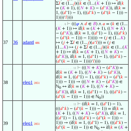
Σ
𝑙
∈ (1...
𝑗
)((
𝑘
∈ (1...(
𝐾
+ 1)) ↦ if(
𝑘
= (
𝐾
+ 1), ((
𝑁
+
𝐾
) − (
𝑑
‘
𝐾
)), if(
𝑘
=
1, ((
𝑑
‘1) − 1), (((
𝑑
‘
𝑘
) − (
𝑑
‘(
𝑘
− 1))) −
1))))‘
𝑙
))))
⊢
(((
𝜑
∧
𝑑
∈
𝐵
) ∧
𝑎
= (
𝑘
∈ (1...
. . . . . 6
(
𝐾
+ 1)) ↦ if(
𝑘
= (
𝐾
+ 1), ((
𝑁
+
𝐾
)
− (
𝑑
‘
𝐾
)), if(
𝑘
= 1, ((
𝑑
‘1) − 1), (((
𝑑
‘
𝑘
)
− (
𝑑
‘(
𝑘
− 1))) − 1))))) → (
𝑗
∈ (1...
𝐾
)
37
36
adantl
↦ (
𝑗
+ Σ
𝑙
∈ (1...
𝑗
)(
𝑎
‘
𝑙
))) = (
𝑗
∈
486
(1...
𝐾
) ↦ (
𝑗
+ Σ
𝑙
∈ (1...
𝑗
)((
𝑘
∈ (1...(
𝐾
+ 1)) ↦ if(
𝑘
= (
𝐾
+ 1), ((
𝑁
+
𝐾
) −
(
𝑑
‘
𝐾
)), if(
𝑘
= 1, ((
𝑑
‘1) − 1), (((
𝑑
‘
𝑘
) −
(
𝑑
‘(
𝑘
− 1))) − 1))))‘
𝑙
))))
⊢
(((
𝑁
+
𝐾
) − (
𝑑
‘
𝐾
)) =
. . . . . . . . . . 11
if(
𝑘
= (
𝐾
+ 1), ((
𝑁
+
𝐾
) − (
𝑑
‘
𝐾
)),
if(
𝑘
= 1, ((
𝑑
‘1) − 1), (((
𝑑
‘
𝑘
) − (
𝑑
‘(
𝑘
−
1))) − 1))) → (((
𝑁
+
𝐾
) − (
𝑑
‘
𝐾
)) ∈
38
eleq1
2851
ℕ
↔ if(
𝑘
= (
𝐾
+ 1), ((
𝑁
+
𝐾
) −
0
(
𝑑
‘
𝐾
)), if(
𝑘
= 1, ((
𝑑
‘1) − 1), (((
𝑑
‘
𝑘
) −
(
𝑑
‘(
𝑘
− 1))) − 1))) ∈ ℕ
))
0
⊢
(if(
𝑘
= 1, ((
𝑑
‘1) − 1),
. . . . . . . . . . 11
(((
𝑑
‘
𝑘
) − (
𝑑
‘(
𝑘
− 1))) − 1)) = if(
𝑘
=
(
𝐾
+ 1), ((
𝑁
+
𝐾
) − (
𝑑
‘
𝐾
)), if(
𝑘
= 1,
((
𝑑
‘1) − 1), (((
𝑑
‘
𝑘
) − (
𝑑
‘(
𝑘
− 1))) −
1))) → (if(
𝑘
= 1, ((
𝑑
‘1) − 1), (((
𝑑
‘
𝑘
) −
39
eleq1
2851
(
𝑑
‘(
𝑘
− 1))) − 1)) ∈ ℕ
↔ if(
𝑘
= (
𝐾
+
0