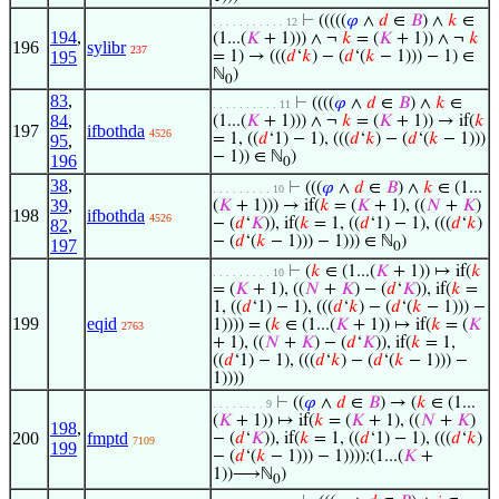
⊢
(((((
𝜑
∧
𝑑
∈
𝐵
) ∧
𝑘
∈
. . . . . . . . . . . 12
194
,
(1...(
𝐾
+ 1))) ∧ ¬
𝑘
= (
𝐾
+ 1)) ∧ ¬
𝑘
196
sylibr
237
195
= 1) → (((
𝑑
‘
𝑘
) − (
𝑑
‘(
𝑘
− 1))) − 1) ∈
ℕ
)
0
83
,
⊢
((((
𝜑
∧
𝑑
∈
𝐵
) ∧
𝑘
∈
. . . . . . . . . . 11
84
,
(1...(
𝐾
+ 1))) ∧ ¬
𝑘
= (
𝐾
+ 1)) → if(
𝑘
197
ifbothda
4526
= 1, ((
𝑑
‘1) − 1), (((
𝑑
‘
𝑘
) − (
𝑑
‘(
𝑘
− 1)))
95
,
− 1)) ∈ ℕ
)
196
0
38
,
⊢
(((
𝜑
∧
𝑑
∈
𝐵
) ∧
𝑘
∈ (1...
. . . . . . . . . 10
39
,
(
𝐾
+ 1))) → if(
𝑘
= (
𝐾
+ 1), ((
𝑁
+
𝐾
)
198
ifbothda
4526
− (
𝑑
‘
𝐾
)), if(
𝑘
= 1, ((
𝑑
‘1) − 1), (((
𝑑
‘
𝑘
)
82
,
− (
𝑑
‘(
𝑘
− 1))) − 1))) ∈ ℕ
)
197
0
⊢
(
𝑘
∈ (1...(
𝐾
+ 1)) ↦ if(
𝑘
. . . . . . . . . 10
= (
𝐾
+ 1), ((
𝑁
+
𝐾
) − (
𝑑
‘
𝐾
)), if(
𝑘
=
1, ((
𝑑
‘1) − 1), (((
𝑑
‘
𝑘
) − (
𝑑
‘(
𝑘
− 1))) −
199
eqid
1)))) = (
𝑘
∈ (1...(
𝐾
+ 1)) ↦ if(
𝑘
= (
𝐾
2763
+ 1), ((
𝑁
+
𝐾
) − (
𝑑
‘
𝐾
)), if(
𝑘
= 1,
((
𝑑
‘1) − 1), (((
𝑑
‘
𝑘
) − (
𝑑
‘(
𝑘
− 1))) −
1))))
⊢
((
𝜑
∧
𝑑
∈
𝐵
) → (
𝑘
∈ (1...
. . . . . . . . 9
(
𝐾
+ 1)) ↦ if(
𝑘
= (
𝐾
+ 1), ((
𝑁
+
𝐾
)
198
,
200
fmptd
− (
𝑑
‘
𝐾
)), if(
𝑘
= 1, ((
𝑑
‘1) − 1), (((
𝑑
‘
𝑘
)
7109
199
− (
𝑑
‘(
𝑘
− 1))) − 1)))):(1...(
𝐾
+
1))⟶ℕ
)
0