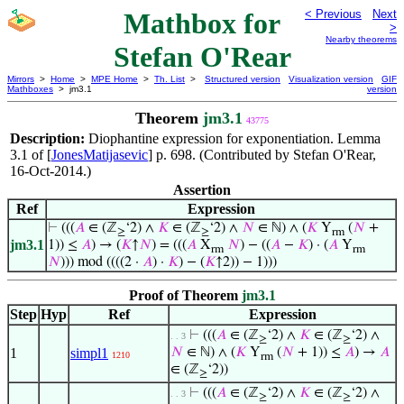
Mathbox for
< Previous
Next
>
Nearby theorems
Stefan O'Rear
Mirrors
>
Home
>
MPE Home
>
Th. List
>
Structured version
Visualization version
GIF
Mathboxes
> jm3.1
version
Theorem
jm3.1
43775
Description:
Diophantine expression for exponentiation. Lemma
3.1 of [
JonesMatijasevic
] p. 698. (Contributed by Stefan O'Rear,
16-Oct-2014.)
Assertion
Ref
Expression
⊢
(((
𝐴
∈ (ℤ
‘2) ∧
𝐾
∈ (ℤ
‘2) ∧
𝑁
∈ ℕ) ∧ (
𝐾
Y
(
𝑁
+
≥
≥
rm
jm3.1
1)) ≤
𝐴
) → (
𝐾
↑
𝑁
) = (((
𝐴
X
𝑁
) − ((
𝐴
−
𝐾
) · (
𝐴
Y
rm
rm
𝑁
))) mod ((((2 ·
𝐴
) ·
𝐾
) − (
𝐾
↑2)) − 1)))
Proof of Theorem
jm3.1
Step
Hyp
Ref
Expression
⊢
(((
𝐴
∈ (ℤ
‘2) ∧
𝐾
∈ (ℤ
‘2) ∧
. . 3
≥
≥
1
simpl1
𝑁
∈ ℕ) ∧ (
𝐾
Y
(
𝑁
+ 1)) ≤
𝐴
) →
𝐴
1210
rm
∈ (ℤ
‘2))
≥
⊢
(((
𝐴
∈ (ℤ
‘2) ∧
𝐾
∈ (ℤ
‘2) ∧
. . 3
≥
≥