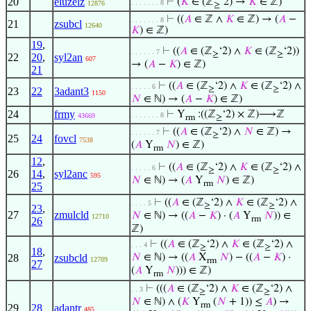
20
eluzelz
⊢
(
𝐾
∈ (ℤ
‘2) →
𝐾
∈ ℤ)
. . . . . . . 8
12876
≥
⊢
((
𝐴
∈ ℤ ∧
𝐾
∈ ℤ) → (
𝐴
−
. . . . . . . 8
21
zsubcl
12640
𝐾
) ∈ ℤ)
19
,
⊢
((
𝐴
∈ (ℤ
‘2) ∧
𝐾
∈ (ℤ
‘2))
. . . . . . 7
≥
≥
22
20
,
syl2an
607
→ (
𝐴
−
𝐾
) ∈ ℤ)
21
⊢
((
𝐴
∈ (ℤ
‘2) ∧
𝐾
∈ (ℤ
‘2) ∧
. . . . . 6
≥
≥
23
22
3adant3
1150
𝑁
∈ ℕ) → (
𝐴
−
𝐾
) ∈ ℤ)
24
frmy
⊢
Y
:((ℤ
‘2) × ℤ)⟶ℤ
. . . . . . . 8
43669
rm
≥
⊢
((
𝐴
∈ (ℤ
‘2) ∧
𝑁
∈ ℤ) →
. . . . . . 7
≥
25
24
fovcl
7538
(
𝐴
Y
𝑁
) ∈ ℤ)
rm
12
,
⊢
((
𝐴
∈ (ℤ
‘2) ∧
𝐾
∈ (ℤ
‘2) ∧
. . . . . 6
≥
≥
26
14
,
syl2anc
595
𝑁
∈ ℕ) → (
𝐴
Y
𝑁
) ∈ ℤ)
rm
25
⊢
((
𝐴
∈ (ℤ
‘2) ∧
𝐾
∈ (ℤ
‘2) ∧
. . . . 5
≥
≥
23
,
27
zmulcld
𝑁
∈ ℕ) → ((
𝐴
−
𝐾
) · (
𝐴
Y
𝑁
)) ∈
12710
rm
26
ℤ)
⊢
((
𝐴
∈ (ℤ
‘2) ∧
𝐾
∈ (ℤ
‘2) ∧
. . . 4
≥
≥
18
,
28
zsubcld
𝑁
∈ ℕ) → ((
𝐴
X
𝑁
) − ((
𝐴
−
𝐾
) ·
12709
rm
27
(
𝐴
Y
𝑁
))) ∈ ℤ)
rm
⊢
(((
𝐴
∈ (ℤ
‘2) ∧
𝐾
∈ (ℤ
‘2) ∧
. . 3
≥
≥
𝑁
∈ ℕ) ∧ (
𝐾
Y
(
𝑁
+ 1)) ≤
𝐴
) →
rm
29
28
adantr
485