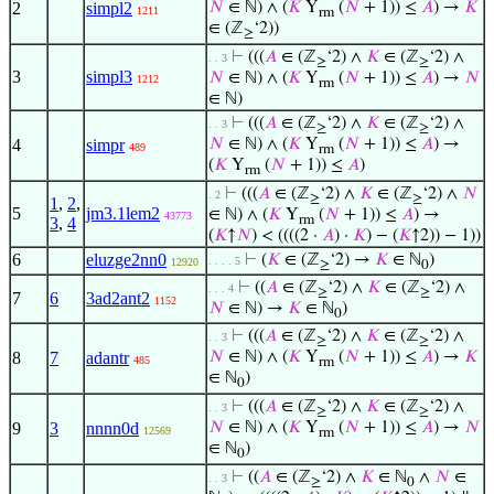
2
simpl2
𝑁
∈ ℕ) ∧ (
𝐾
Y
(
𝑁
+ 1)) ≤
𝐴
) →
𝐾
1211
rm
∈ (ℤ
‘2))
≥
⊢
(((
𝐴
∈ (ℤ
‘2) ∧
𝐾
∈ (ℤ
‘2) ∧
. . 3
≥
≥
3
simpl3
𝑁
∈ ℕ) ∧ (
𝐾
Y
(
𝑁
+ 1)) ≤
𝐴
) →
𝑁
1212
rm
∈ ℕ)
⊢
(((
𝐴
∈ (ℤ
‘2) ∧
𝐾
∈ (ℤ
‘2) ∧
. . 3
≥
≥
4
simpr
𝑁
∈ ℕ) ∧ (
𝐾
Y
(
𝑁
+ 1)) ≤
𝐴
) →
489
rm
(
𝐾
Y
(
𝑁
+ 1)) ≤
𝐴
)
rm
⊢
(((
𝐴
∈ (ℤ
‘2) ∧
𝐾
∈ (ℤ
‘2) ∧
𝑁
. 2
≥
≥
1
,
2
,
5
jm3.1lem2
∈ ℕ) ∧ (
𝐾
Y
(
𝑁
+ 1)) ≤
𝐴
) →
43773
rm
3
,
4
(
𝐾
↑
𝑁
) < ((((2 ·
𝐴
) ·
𝐾
) − (
𝐾
↑2)) − 1))
6
eluzge2nn0
⊢
(
𝐾
∈ (ℤ
‘2) →
𝐾
∈ ℕ
)
. . . . 5
12920
≥
0
⊢
((
𝐴
∈ (ℤ
‘2) ∧
𝐾
∈ (ℤ
‘2) ∧
. . . 4
≥
≥
7
6
3ad2ant2
1152
𝑁
∈ ℕ) →
𝐾
∈ ℕ
)
0
⊢
(((
𝐴
∈ (ℤ
‘2) ∧
𝐾
∈ (ℤ
‘2) ∧
. . 3
≥
≥
8
7
adantr
𝑁
∈ ℕ) ∧ (
𝐾
Y
(
𝑁
+ 1)) ≤
𝐴
) →
𝐾
485
rm
∈ ℕ
)
0
⊢
(((
𝐴
∈ (ℤ
‘2) ∧
𝐾
∈ (ℤ
‘2) ∧
. . 3
≥
≥
9
3
nnnn0d
𝑁
∈ ℕ) ∧ (
𝐾
Y
(
𝑁
+ 1)) ≤
𝐴
) →
𝑁
12569
rm
∈ ℕ
)
0
⊢
((
𝐴
∈ (ℤ
‘2) ∧
𝐾
∈ ℕ
∧
𝑁
∈
. . 3
≥
0