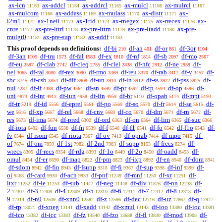
ax-icn
ax-addcl
ax-addrcl
ax-mulcl
ax-mulrcl
11163
11164
11165
11166
11167
ax-mulcom
ax-addass
ax-mulass
ax-distr
ax-
11168
11169
11170
11171
i2m1
ax-1ne0
ax-1rid
ax-rnegex
ax-rrecex
ax-
11172
11173
11174
11175
11176
cnre
ax-pre-lttri
ax-pre-lttrn
ax-pre-ltadd
ax-pre-
11177
11178
11179
11180
mulgt0
ax-pre-sup
ax-addf
11181
11182
11183
This proof depends on definitions:
df-bi
df-an
df-or
df-3or
210
401
861
1104
df-3an
df-tru
df-fal
df-ex
df-nf
df-sb
df-mo
1105
1573
1583
1810
1814
2097
2567
df-eu
df-clab
df-cleq
df-clel
df-nfc
df-ne
df-
2597
2742
2755
2838
2912
2959
nel
df-ral
df-rex
df-rmo
df-reu
df-rab
df-v
df-
3065
3080
3090
3369
3370
3417
3457
sbc
df-csb
df-dif
df-un
df-in
df-ss
df-pss
df-
3745
3854
3908
3910
3912
3922
3925
nul
df-if
df-pw
df-sn
df-pr
df-tp
df-op
df-
4287
4488
4564
4590
4592
4594
4596
uni
df-int
df-iun
df-iin
df-br
df-opab
df-mpt
4873
4913
4958
4959
5110
5174
5193
df-tr
df-id
df-eprel
df-po
df-so
df-fr
df-se
df-
5219
5556
5561
5569
5570
5614
5615
we
df-xp
df-rel
df-cnv
df-co
df-dm
df-rn
df-
5616
5667
5668
5669
5670
5671
5672
res
df-ima
df-pred
df-ord
df-on
df-lim
df-suc
5673
5674
6302
6363
6364
6365
6366
df-iota
df-fun
df-fn
df-f
df-f1
df-fo
df-f1o
df-
6492
6538
6539
6540
6541
6542
6543
fv
df-isom
df-riota
df-ov
df-oprab
df-mpo
df-
6544
6545
7367
7413
7414
7415
of
df-om
df-1st
df-2nd
df-supp
df-frecs
df-
7674
7859
7982
7983
8153
8274
wrecs
df-recs
df-rdg
df-1o
df-2o
df-oadd
df-
8305
8354
8393
8449
8450
8453
omul
df-er
df-map
df-pm
df-ixp
df-en
df-dom
8454
8690
8822
8823
8892
8940
8941
df-sdom
df-fin
df-fsupp
df-fi
df-sup
df-inf
df-
8942
8943
9318
9367
9398
9399
oi
df-card
df-acn
df-pnf
df-mnf
df-xr
df-
9468
9930
9933
11249
11250
11251
ltxr
df-le
df-sub
df-neg
df-div
df-nn
df-
11252
11253
11447
11448
11876
12238
2
df-3
df-4
df-5
df-6
df-7
df-8
df-
12307
12308
12309
12310
12311
12312
12313
9
df-n0
df-xnn0
df-z
df-dec
df-uz
df-q
12314
12509
12582
12596
12716
12867
12977
df-rp
df-xneg
df-xadd
df-xmul
df-ioo
df-ioc
13021
13141
13142
13143
13380
13381
df-ico
df-icc
df-fz
df-fzo
df-fl
df-mod
df-
13382
13383
13540
13688
13830
13908