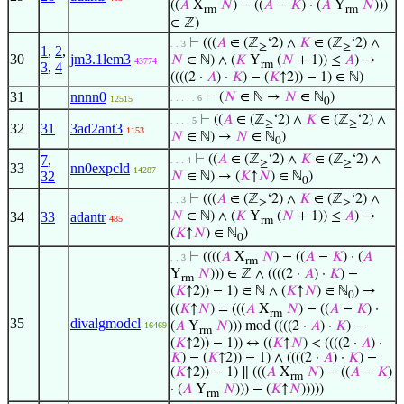
((
𝐴
X
𝑁
) − ((
𝐴
−
𝐾
) · (
𝐴
Y
𝑁
)))
rm
rm
∈ ℤ)
⊢
(((
𝐴
∈ (ℤ
‘2) ∧
𝐾
∈ (ℤ
‘2) ∧
. . 3
≥
≥
1
,
2
,
30
jm3.1lem3
𝑁
∈ ℕ) ∧ (
𝐾
Y
(
𝑁
+ 1)) ≤
𝐴
) →
43774
rm
3
,
4
((((2 ·
𝐴
) ·
𝐾
) − (
𝐾
↑2)) − 1) ∈ ℕ)
31
nnnn0
⊢
(
𝑁
∈ ℕ →
𝑁
∈ ℕ
)
. . . . . 6
12515
0
⊢
((
𝐴
∈ (ℤ
‘2) ∧
𝐾
∈ (ℤ
‘2) ∧
. . . . 5
≥
≥
32
31
3ad2ant3
1153
𝑁
∈ ℕ) →
𝑁
∈ ℕ
)
0
7
,
⊢
((
𝐴
∈ (ℤ
‘2) ∧
𝐾
∈ (ℤ
‘2) ∧
. . . 4
≥
≥
33
nn0expcld
14287
32
𝑁
∈ ℕ) → (
𝐾
↑
𝑁
) ∈ ℕ
)
0
⊢
(((
𝐴
∈ (ℤ
‘2) ∧
𝐾
∈ (ℤ
‘2) ∧
. . 3
≥
≥
34
33
adantr
𝑁
∈ ℕ) ∧ (
𝐾
Y
(
𝑁
+ 1)) ≤
𝐴
) →
485
rm
(
𝐾
↑
𝑁
) ∈ ℕ
)
0
⊢
((((
𝐴
X
𝑁
) − ((
𝐴
−
𝐾
) · (
𝐴
. . 3
rm
Y
𝑁
))) ∈ ℤ ∧ ((((2 ·
𝐴
) ·
𝐾
) −
rm
(
𝐾
↑2)) − 1) ∈ ℕ ∧ (
𝐾
↑
𝑁
) ∈ ℕ
) →
0
((
𝐾
↑
𝑁
) = (((
𝐴
X
𝑁
) − ((
𝐴
−
𝐾
) ·
rm
35
divalgmodcl
(
𝐴
Y
𝑁
))) mod ((((2 ·
𝐴
) ·
𝐾
) −
16469
rm
(
𝐾
↑2)) − 1)) ↔ ((
𝐾
↑
𝑁
) < ((((2 ·
𝐴
) ·
𝐾
) − (
𝐾
↑2)) − 1) ∧ ((((2 ·
𝐴
) ·
𝐾
) −
(
𝐾
↑2)) − 1) ∥ (((
𝐴
X
𝑁
) − ((
𝐴
−
𝐾
)
rm
· (
𝐴
Y
𝑁
))) − (
𝐾
↑
𝑁
)))))
rm