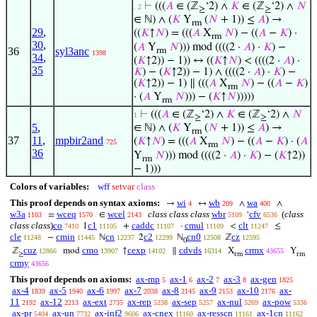
⊢
(((
𝐴
∈ (ℤ
‘2) ∧
𝐾
∈ (ℤ
‘2) ∧
𝑁
. 2
≥
≥
∈ ℕ) ∧ (
𝐾
Y
(
𝑁
+ 1)) ≤
𝐴
) →
rm
29
,
((
𝐾
↑
𝑁
) = (((
𝐴
X
𝑁
) − ((
𝐴
−
𝐾
) ·
rm
30
,
(
𝐴
Y
𝑁
))) mod ((((2 ·
𝐴
) ·
𝐾
) −
36
syl3anc
rm
1398
34
,
(
𝐾
↑2)) − 1)) ↔ ((
𝐾
↑
𝑁
) < ((((2 ·
𝐴
) ·
35
𝐾
) − (
𝐾
↑2)) − 1) ∧ ((((2 ·
𝐴
) ·
𝐾
) −
(
𝐾
↑2)) − 1) ∥ (((
𝐴
X
𝑁
) − ((
𝐴
−
𝐾
)
rm
· (
𝐴
Y
𝑁
))) − (
𝐾
↑
𝑁
)))))
rm
⊢
(((
𝐴
∈ (ℤ
‘2) ∧
𝐾
∈ (ℤ
‘2) ∧
𝑁
1
≥
≥
5
,
∈ ℕ) ∧ (
𝐾
Y
(
𝑁
+ 1)) ≤
𝐴
) →
rm
37
11
,
mpbir2and
(
𝐾
↑
𝑁
) = (((
𝐴
X
𝑁
) − ((
𝐴
−
𝐾
) · (
𝐴
725
rm
36
Y
𝑁
))) mod ((((2 ·
𝐴
) ·
𝐾
) − (
𝐾
↑2))
rm
− 1)))
Colors of variables:
wff
setvar
class
This proof depends on syntax axioms:
wi
wb
wa
→
↔
∧
∧
4
209
400
w3a
wceq
wcel
class class class
wbr
cfv
(
class
=
∈
‘
1103
1570
2143
5109
6536
class class
)
co
c1
caddc
cmul
clt
1
+
·
<
≤
7410
11105
11107
11109
11247
cle
cmin
cn
c2
cn0
cz
−
ℕ
2
ℕ
ℤ
11248
11445
12237
12299
12508
12595
0
cuz
cmo
cexp
cdvds
crmx
ℤ
mod
↑
∥
X
Y
12866
13907
14102
16314
43655
≥
rm
rm
crmy
43656
This proof depends on axioms:
ax-mp
ax-1
ax-2
ax-3
ax-gen
5
6
7
8
1825
ax-4
ax-5
ax-6
ax-7
ax-8
ax-9
ax-10
ax-
1839
1940
1997
2038
2145
2153
2176
11
ax-12
ax-ext
ax-rep
ax-sep
ax-nul
ax-pow
2192
2213
2735
5238
5257
5269
5336
ax-pr
ax-un
ax-inf2
ax-cnex
ax-resscn
ax-1cn
5404
7732
9606
11160
11161
11162