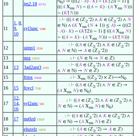
ℕ
) → ((((2 ·
𝐴
) ·
𝐾
) − (
𝐾
↑2)) − 1) ∥
0
10
jm2.18
43743
(((
𝐴
X
𝑁
) − ((
𝐴
−
𝐾
) · (
𝐴
Y
𝑁
)))
rm
rm
− (
𝐾
↑
𝑁
)))
⊢
(((
𝐴
∈ (ℤ
‘2) ∧
𝐾
∈ (ℤ
‘2) ∧
𝑁
. 2
≥
≥
1
,
8
,
∈ ℕ) ∧ (
𝐾
Y
(
𝑁
+ 1)) ≤
𝐴
) → ((((2
rm
11
9
,
syl3anc
1398
·
𝐴
) ·
𝐾
) − (
𝐾
↑2)) − 1) ∥ (((
𝐴
X
𝑁
)
rm
10
− ((
𝐴
−
𝐾
) · (
𝐴
Y
𝑁
))) − (
𝐾
↑
𝑁
)))
rm
⊢
((
𝐴
∈ (ℤ
‘2) ∧
𝐾
∈ (ℤ
‘2)
. . . . . . 7
≥
≥
12
simp1
1154
∧
𝑁
∈ ℕ) →
𝐴
∈ (ℤ
‘2))
≥
13
nnz
⊢
(
𝑁
∈ ℕ →
𝑁
∈ ℤ)
12616
. . . . . . . 8
⊢
((
𝐴
∈ (ℤ
‘2) ∧
𝐾
∈ (ℤ
‘2)
. . . . . . 7
≥
≥
14
13
3ad2ant3
1153
∧
𝑁
∈ ℕ) →
𝑁
∈ ℤ)
15
frmx
⊢
X
:((ℤ
‘2) × ℤ)⟶ℕ
. . . . . . . 8
43668
rm
≥
0
⊢
((
𝐴
∈ (ℤ
‘2) ∧
𝑁
∈ ℤ) →
. . . . . . 7
≥
16
15
fovcl
7538
(
𝐴
X
𝑁
) ∈ ℕ
)
rm
0
12
,
⊢
((
𝐴
∈ (ℤ
‘2) ∧
𝐾
∈ (ℤ
‘2) ∧
. . . . . 6
≥
≥
17
14
,
syl2anc
595
𝑁
∈ ℕ) → (
𝐴
X
𝑁
) ∈ ℕ
)
rm
0
16
⊢
((
𝐴
∈ (ℤ
‘2) ∧
𝐾
∈ (ℤ
‘2) ∧
. . . . 5
≥
≥
18
17
nn0zd
12620
𝑁
∈ ℕ) → (
𝐴
X
𝑁
) ∈ ℤ)
rm
19
eluzelz
⊢
(
𝐴
∈ (ℤ
‘2) →
𝐴
∈ ℤ)
. . . . . . . 8
12876
≥