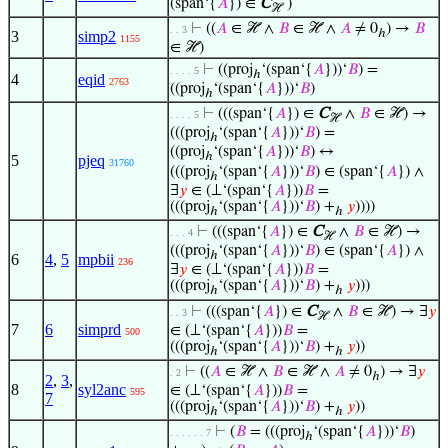
(span‘{
𝐴
}) ∈
C
)
ℋ
⊢
((
𝐴
∈ ℋ ∧
𝐵
∈ ℋ ∧
𝐴
≠ 0
) →
𝐵
. . 3
ℎ
3
simp2
1155
∈ ℋ)
⊢
((proj
‘(span‘{
𝐴
}))‘
𝐵
) =
. . . . 5
ℎ
4
eqid
2763
((proj
‘(span‘{
𝐴
}))‘
𝐵
)
ℎ
⊢
(((span‘{
𝐴
}) ∈
C
∧
𝐵
∈ ℋ) →
. . . . 5
ℋ
(((proj
‘(span‘{
𝐴
}))‘
𝐵
) =
ℎ
((proj
‘(span‘{
𝐴
}))‘
𝐵
) ↔
ℎ
5
pjeq
31760
(((proj
‘(span‘{
𝐴
}))‘
𝐵
) ∈ (span‘{
𝐴
}) ∧
ℎ
∃
𝑦
∈ (⊥‘(span‘{
𝐴
}))
𝐵
=
(((proj
‘(span‘{
𝐴
}))‘
𝐵
) +
𝑦
))))
ℎ
ℎ
⊢
(((span‘{
𝐴
}) ∈
C
∧
𝐵
∈ ℋ) →
. . . 4
ℋ
(((proj
‘(span‘{
𝐴
}))‘
𝐵
) ∈ (span‘{
𝐴
}) ∧
ℎ
6
4
,
5
mpbii
236
∃
𝑦
∈ (⊥‘(span‘{
𝐴
}))
𝐵
=
(((proj
‘(span‘{
𝐴
}))‘
𝐵
) +
𝑦
)))
ℎ
ℎ
⊢
(((span‘{
𝐴
}) ∈
C
∧
𝐵
∈ ℋ) → ∃
𝑦
. . 3
ℋ
7
6
simprd
∈ (⊥‘(span‘{
𝐴
}))
𝐵
=
500
(((proj
‘(span‘{
𝐴
}))‘
𝐵
) +
𝑦
))
ℎ
ℎ
⊢
((
𝐴
∈ ℋ ∧
𝐵
∈ ℋ ∧
𝐴
≠ 0
) → ∃
𝑦
. 2
ℎ
2
,
3
,
8
syl2anc
∈ (⊥‘(span‘{
𝐴
}))
𝐵
=
595
7
(((proj
‘(span‘{
𝐴
}))‘
𝐵
) +
𝑦
))
ℎ
ℎ
⊢
(
𝐵
= (((proj
‘(span‘{
𝐴
}))‘
𝐵
)
. . . . . . 7
ℎ