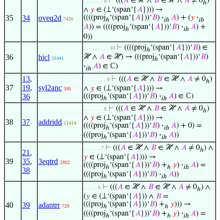
⊢
(((
𝐴
∈ ℋ ∧
𝐵
∈ ℋ ∧
𝐴
≠ 0
)
. . . . . . . 8
ℎ
∧
𝑦
∈ (⊥‘(span‘{
𝐴
}))) →
35
34
oveq2d
((((proj
‘(span‘{
𝐴
}))‘
𝐵
)
·
𝐴
) + (
𝑦
·
7426
ℎ
ih
ih
𝐴
)) = ((((proj
‘(span‘{
𝐴
}))‘
𝐵
)
·
𝐴
) +
ℎ
ih
0))
⊢
((((proj
‘(span‘{
𝐴
}))‘
𝐵
) ∈
. . . . . . . . . 10
ℎ
36
hicl
ℋ ∧
𝐴
∈ ℋ) → (((proj
‘(span‘{
𝐴
}))‘
𝐵
)
31441
ℎ
·
𝐴
) ∈ ℂ)
ih
13
,
⊢
(((
𝐴
∈ ℋ ∧
𝐵
∈ ℋ ∧
𝐴
≠ 0
)
. . . . . . . . 9
ℎ
37
19
,
syl2anc
∧
𝑦
∈ (⊥‘(span‘{
𝐴
}))) →
595
36
(((proj
‘(span‘{
𝐴
}))‘
𝐵
)
·
𝐴
) ∈ ℂ)
ℎ
ih
⊢
(((
𝐴
∈ ℋ ∧
𝐵
∈ ℋ ∧
𝐴
≠ 0
)
. . . . . . . 8
ℎ
∧
𝑦
∈ (⊥‘(span‘{
𝐴
}))) →
38
37
addridd
11414
((((proj
‘(span‘{
𝐴
}))‘
𝐵
)
·
𝐴
) + 0) =
ℎ
ih
(((proj
‘(span‘{
𝐴
}))‘
𝐵
)
·
𝐴
))
ℎ
ih
⊢
(((
𝐴
∈ ℋ ∧
𝐵
∈ ℋ ∧
𝐴
≠ 0
) ∧
. . . . . . 7
ℎ
21
,
𝑦
∈ (⊥‘(span‘{
𝐴
}))) →
39
35
,
3eqtrd
2802
((((proj
‘(span‘{
𝐴
}))‘
𝐵
) +
𝑦
)
·
𝐴
) =
ℎ
ℎ
ih
38
(((proj
‘(span‘{
𝐴
}))‘
𝐵
)
·
𝐴
))
ℎ
ih
⊢
(((
𝐴
∈ ℋ ∧
𝐵
∈ ℋ ∧
𝐴
≠ 0
) ∧
. . . . . 6
ℎ
(
𝑦
∈ (⊥‘(span‘{
𝐴
})) ∧
𝐵
=
(((proj
‘(span‘{
𝐴
}))‘
𝐵
) +
𝑦
))) →
40
39
adantrr
729
ℎ
ℎ
((((proj
‘(span‘{
𝐴
}))‘
𝐵
) +
𝑦
)
·
𝐴
) =
ℎ
ℎ
ih