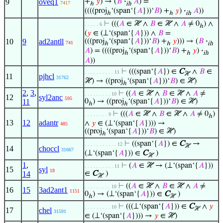
9
oveq1
+
𝑦
) → (
𝐵
·
𝐴
) =
7417
ℎ
ih
((((proj
‘(span‘{
𝐴
}))‘
𝐵
) +
𝑦
)
·
𝐴
))
ℎ
ℎ
ih
⊢
(((
𝐴
∈ ℋ ∧
𝐵
∈ ℋ ∧
𝐴
≠ 0
) ∧
. . . . . 6
ℎ
(
𝑦
∈ (⊥‘(span‘{
𝐴
})) ∧
𝐵
=
10
9
ad2antll
(((proj
‘(span‘{
𝐴
}))‘
𝐵
) +
𝑦
))) → (
𝐵
·
741
ℎ
ℎ
ih
𝐴
) = ((((proj
‘(span‘{
𝐴
}))‘
𝐵
) +
𝑦
)
·
ℎ
ℎ
ih
𝐴
))
⊢
(((span‘{
𝐴
}) ∈
C
∧
𝐵
∈
. . . . . . . . . . 11
ℋ
11
pjhcl
31762
ℋ) → ((proj
‘(span‘{
𝐴
}))‘
𝐵
) ∈ ℋ)
ℎ
2
,
3
,
⊢
((
𝐴
∈ ℋ ∧
𝐵
∈ ℋ ∧
𝐴
≠
. . . . . . . . . 10
12
syl2anc
595
11
0
) → ((proj
‘(span‘{
𝐴
}))‘
𝐵
) ∈ ℋ)
ℎ
ℎ
⊢
(((
𝐴
∈ ℋ ∧
𝐵
∈ ℋ ∧
𝐴
≠ 0
)
. . . . . . . . 9
ℎ
13
12
adantr
∧
𝑦
∈ (⊥‘(span‘{
𝐴
}))) →
485
((proj
‘(span‘{
𝐴
}))‘
𝐵
) ∈ ℋ)
ℎ
⊢
((span‘{
𝐴
}) ∈
C
→
. . . . . . . . . . . 12
ℋ
14
choccl
31667
(⊥‘(span‘{
𝐴
})) ∈
C
)
ℋ
1
,
⊢
(
𝐴
∈ ℋ → (⊥‘(span‘{
𝐴
}))
. . . . . . . . . . 11
15
syl
18
14
∈
C
)
ℋ
⊢
((
𝐴
∈ ℋ ∧
𝐵
∈ ℋ ∧
𝐴
≠
. . . . . . . . . 10
16
15
3ad2ant1
1151
0
) → (⊥‘(span‘{
𝐴
})) ∈
C
)
ℎ
ℋ
⊢
(((⊥‘(span‘{
𝐴
})) ∈
C
∧
𝑦
. . . . . . . . . 10
ℋ
17
chel
31591
∈ (⊥‘(span‘{
𝐴
}))) →
𝑦
∈ ℋ)