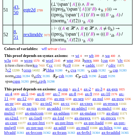
ℎ
(⊥‘(span‘{
𝐴
})) ∧
𝐵
=
43
,
(((proj
‘(span‘{
𝐴
}))‘
𝐵
) +
𝑦
))) →
51
eqtr2d
2799
ℎ
ℎ
50
((proj
‘(span‘{
𝐴
}))‘
𝐵
) = (((
𝐵
·
𝐴
) /
ℎ
ih
((norm
‘
𝐴
)↑2))
·
𝐴
))
ℎ
ℎ
⊢
((
𝐴
∈ ℋ ∧
𝐵
∈ ℋ ∧
𝐴
≠ 0
) →
1
ℎ
8
,
52
rexlimddv
((proj
‘(span‘{
𝐴
}))‘
𝐵
) = (((
𝐵
·
𝐴
) /
3172
ℎ
ih
51
((norm
‘
𝐴
)↑2))
·
𝐴
))
ℎ
ℎ
Colors of variables:
wff
setvar
class
This proof depends on syntax axioms:
wi
wb
wa
→
↔
∧
∧
4
209
400
w3a
wceq
wcel
wne
wrex
csn
cfv
=
∈
≠
∃
{
‘
1103
1570
2143
2958
3089
4589
6536
(
class class class
)
co
cc
cc0
caddc
cdiv
ℂ
0
+
/
7410
11102
11104
11107
11875
c2
cexp
chba
cva
csm
csp
2
↑
ℋ
+
·
·
12299
14102
31280
31281
31282
31283
ℎ
ℎ
ih
cno
c0v
csh
cch
cort
norm
0
S
C
⊥
31284
31285
31289
31290
31291
ℎ
ℎ
ℋ
ℋ
cspn
cpjh
span
proj
31293
31298
ℎ
This proof depends on axioms:
ax-mp
ax-1
ax-2
ax-3
ax-gen
5
6
7
8
1825
ax-4
ax-5
ax-6
ax-7
ax-8
ax-9
ax-10
ax-
1839
1940
1997
2038
2145
2153
2176
11
ax-12
ax-ext
ax-rep
ax-sep
ax-nul
ax-pow
2192
2213
2735
5238
5257
5269
5336
ax-pr
ax-un
ax-inf2
ax-cc
ax-cnex
ax-resscn
5404
7732
9606
10423
11160
11161
ax-1cn
ax-icn
ax-addcl
ax-addrcl
ax-mulcl
ax-
11162
11163
11164
11165
11166
mulrcl
ax-mulcom
ax-addass
ax-mulass
ax-distr
11167
11168
11169
11170
11171
ax-i2m1
ax-1ne0
ax-1rid
ax-rnegex
ax-rrecex
11172
11173
11174
11175
11176
ax-cnre
ax-pre-lttri
ax-pre-lttrn
ax-pre-ltadd
ax-pre-
11177
11178
11179
11180
mulgt0
ax-pre-sup
ax-addf
ax-mulf
ax-hilex
ax-
11181
11182
11183
11184
31360
hfvadd
ax-hvcom
ax-hvass
ax-hv0cl
ax-hvaddid
31361
31362
31363
31364
31365