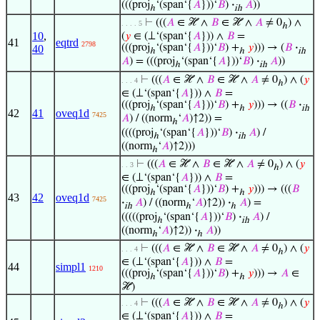
(((proj
‘(span‘{
𝐴
}))‘
𝐵
)
·
𝐴
))
ℎ
ih
⊢
(((
𝐴
∈ ℋ ∧
𝐵
∈ ℋ ∧
𝐴
≠ 0
) ∧
. . . . 5
ℎ
10
,
(
𝑦
∈ (⊥‘(span‘{
𝐴
})) ∧
𝐵
=
41
eqtrd
2798
(((proj
‘(span‘{
𝐴
}))‘
𝐵
) +
𝑦
))) → (
𝐵
·
40
ℎ
ℎ
ih
𝐴
) = (((proj
‘(span‘{
𝐴
}))‘
𝐵
)
·
𝐴
))
ℎ
ih
⊢
(((
𝐴
∈ ℋ ∧
𝐵
∈ ℋ ∧
𝐴
≠ 0
) ∧ (
𝑦
. . . 4
ℎ
∈ (⊥‘(span‘{
𝐴
})) ∧
𝐵
=
(((proj
‘(span‘{
𝐴
}))‘
𝐵
) +
𝑦
))) → ((
𝐵
·
ℎ
ℎ
ih
42
41
oveq1d
7425
𝐴
) / ((norm
‘
𝐴
)↑2)) =
ℎ
((((proj
‘(span‘{
𝐴
}))‘
𝐵
)
·
𝐴
) /
ℎ
ih
((norm
‘
𝐴
)↑2)))
ℎ
⊢
(((
𝐴
∈ ℋ ∧
𝐵
∈ ℋ ∧
𝐴
≠ 0
) ∧ (
𝑦
. . 3
ℎ
∈ (⊥‘(span‘{
𝐴
})) ∧
𝐵
=
(((proj
‘(span‘{
𝐴
}))‘
𝐵
) +
𝑦
))) → (((
𝐵
ℎ
ℎ
43
42
oveq1d
7425
·
𝐴
) / ((norm
‘
𝐴
)↑2))
·
𝐴
) =
ih
ℎ
ℎ
(((((proj
‘(span‘{
𝐴
}))‘
𝐵
)
·
𝐴
) /
ℎ
ih
((norm
‘
𝐴
)↑2))
·
𝐴
))
ℎ
ℎ
⊢
(((
𝐴
∈ ℋ ∧
𝐵
∈ ℋ ∧
𝐴
≠ 0
) ∧ (
𝑦
. . . 4
ℎ
∈ (⊥‘(span‘{
𝐴
})) ∧
𝐵
=
44
simpl1
1210
(((proj
‘(span‘{
𝐴
}))‘
𝐵
) +
𝑦
))) →
𝐴
∈
ℎ
ℎ
ℋ)
⊢
(((
𝐴
∈ ℋ ∧
𝐵
∈ ℋ ∧
𝐴
≠ 0
) ∧ (
𝑦
. . . 4
ℎ
∈ (⊥‘(span‘{
𝐴
})) ∧
𝐵
=