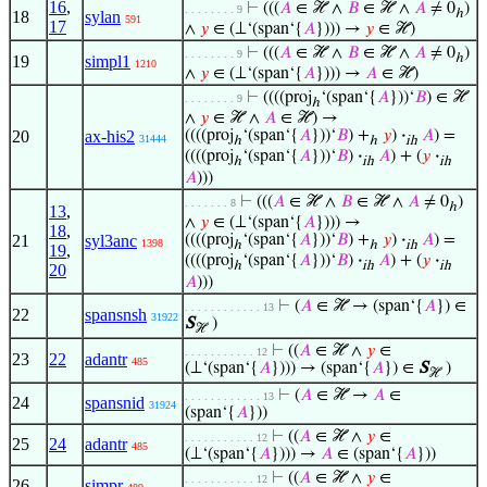
16
,
⊢
(((
𝐴
∈ ℋ ∧
𝐵
∈ ℋ ∧
𝐴
≠ 0
)
. . . . . . . . 9
ℎ
18
sylan
591
17
∧
𝑦
∈ (⊥‘(span‘{
𝐴
}))) →
𝑦
∈ ℋ)
⊢
(((
𝐴
∈ ℋ ∧
𝐵
∈ ℋ ∧
𝐴
≠ 0
)
. . . . . . . . 9
ℎ
19
simpl1
1210
∧
𝑦
∈ (⊥‘(span‘{
𝐴
}))) →
𝐴
∈ ℋ)
⊢
((((proj
‘(span‘{
𝐴
}))‘
𝐵
) ∈ ℋ
. . . . . . . . 9
ℎ
∧
𝑦
∈ ℋ ∧
𝐴
∈ ℋ) →
20
ax-his2
((((proj
‘(span‘{
𝐴
}))‘
𝐵
) +
𝑦
)
·
𝐴
) =
31444
ℎ
ℎ
ih
((((proj
‘(span‘{
𝐴
}))‘
𝐵
)
·
𝐴
) + (
𝑦
·
ℎ
ih
ih
𝐴
)))
⊢
(((
𝐴
∈ ℋ ∧
𝐵
∈ ℋ ∧
𝐴
≠ 0
)
. . . . . . . 8
ℎ
13
,
∧
𝑦
∈ (⊥‘(span‘{
𝐴
}))) →
18
,
21
syl3anc
((((proj
‘(span‘{
𝐴
}))‘
𝐵
) +
𝑦
)
·
𝐴
) =
1398
ℎ
ℎ
ih
19
,
((((proj
‘(span‘{
𝐴
}))‘
𝐵
)
·
𝐴
) + (
𝑦
·
ℎ
ih
ih
20
𝐴
)))
⊢
(
𝐴
∈ ℋ → (span‘{
𝐴
}) ∈
. . . . . . . . . . . . 13
22
spansnsh
31922
S
)
ℋ
⊢
((
𝐴
∈ ℋ ∧
𝑦
∈
. . . . . . . . . . . 12
23
22
adantr
485
(⊥‘(span‘{
𝐴
}))) → (span‘{
𝐴
}) ∈
S
)
ℋ
⊢
(
𝐴
∈ ℋ →
𝐴
∈
. . . . . . . . . . . . 13
24
spansnid
31924
(span‘{
𝐴
}))
⊢
((
𝐴
∈ ℋ ∧
𝑦
∈
. . . . . . . . . . . 12
25
24
adantr
485
(⊥‘(span‘{
𝐴
}))) →
𝐴
∈ (span‘{
𝐴
}))
⊢
((
𝐴
∈ ℋ ∧
𝑦
∈
. . . . . . . . . . . 12
26
simpr