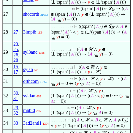
489
(⊥‘(span‘{
𝐴
}))) →
𝑦
∈ (⊥‘(span‘{
𝐴
})))
⊢
((span‘{
𝐴
}) ∈
S
→ ((
𝐴
. . . . . . . . . . . . 13
ℋ
27
shocorth
∈ (span‘{
𝐴
}) ∧
𝑦
∈ (⊥‘(span‘{
𝐴
}))) →
31653
(
𝐴
·
𝑦
) = 0))
ih
⊢
(((span‘{
𝐴
}) ∈
S
∧
𝐴
∈
. . . . . . . . . . . 12
ℋ
28
27
3impib
(span‘{
𝐴
}) ∧
𝑦
∈ (⊥‘(span‘{
𝐴
}))) → (
𝐴
1134
·
𝑦
) = 0)
ih
23
,
25
,
⊢
((
𝐴
∈ ℋ ∧
𝑦
∈
. . . . . . . . . . 11
29
syl3anc
1398
(⊥‘(span‘{
𝐴
}))) → (
𝐴
·
𝑦
) = 0)
26
,
ih
28
15
,
⊢
((
𝐴
∈ ℋ ∧
𝑦
∈
. . . . . . . . . . . 12
30
sylan
591
17
(⊥‘(span‘{
𝐴
}))) →
𝑦
∈ ℋ)
⊢
((
𝐴
∈ ℋ ∧
𝑦
∈ ℋ) → ((
𝐴
. . . . . . . . . . . 12
31
orthcom
31469
·
𝑦
) = 0 ↔ (
𝑦
·
𝐴
) = 0))
ih
ih
⊢
((
𝐴
∈ ℋ ∧
𝑦
∈
. . . . . . . . . . 11
30
,
32
syldan
(⊥‘(span‘{
𝐴
}))) → ((
𝐴
·
𝑦
) = 0 ↔ (
𝑦
·
602
ih
ih
31
𝐴
) = 0))
29
,
⊢
((
𝐴
∈ ℋ ∧
𝑦
∈
. . . . . . . . . 10
33
mpbid
235
32
(⊥‘(span‘{
𝐴
}))) → (
𝑦
·
𝐴
) = 0)
ih
⊢
(((
𝐴
∈ ℋ ∧
𝐵
∈ ℋ ∧
𝐴
≠ 0
)
. . . . . . . . 9
ℎ
34
33
3ad2antl1
1204
∧
𝑦
∈ (⊥‘(span‘{
𝐴
}))) → (
𝑦
·
𝐴
) = 0)
ih