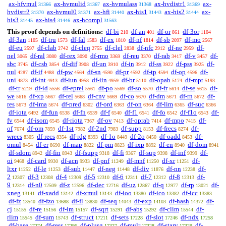
ax-hfvmul
ax-hvmulid
ax-hvmulass
ax-hvdistr1
ax-
31366
31367
31368
31369
hvdistr2
ax-hvmul0
ax-hfi
ax-his1
ax-his2
ax-
31370
31371
31440
31443
31444
his3
ax-his4
ax-hcompl
31445
31446
31563
This proof depends on definitions:
df-bi
df-an
df-or
df-3or
210
401
861
1104
df-3an
df-tru
df-fal
df-ex
df-nf
df-sb
df-mo
1105
1573
1583
1810
1814
2097
2567
df-eu
df-clab
df-cleq
df-clel
df-nfc
df-ne
df-
2597
2742
2755
2838
2912
2959
nel
df-ral
df-rex
df-rmo
df-reu
df-rab
df-v
df-
3065
3080
3090
3369
3370
3417
3457
sbc
df-csb
df-dif
df-un
df-in
df-ss
df-pss
df-
3745
3854
3908
3910
3912
3922
3925
nul
df-if
df-pw
df-sn
df-pr
df-tp
df-op
df-
4287
4488
4564
4590
4592
4594
4596
uni
df-int
df-iun
df-iin
df-br
df-opab
df-mpt
4873
4913
4958
4959
5110
5174
5193
df-tr
df-id
df-eprel
df-po
df-so
df-fr
df-se
df-
5219
5556
5561
5569
5570
5614
5615
we
df-xp
df-rel
df-cnv
df-co
df-dm
df-rn
df-
5616
5667
5668
5669
5670
5671
5672
res
df-ima
df-pred
df-ord
df-on
df-lim
df-suc
5673
5674
6302
6363
6364
6365
6366
df-iota
df-fun
df-fn
df-f
df-f1
df-fo
df-f1o
df-
6492
6538
6539
6540
6541
6542
6543
fv
df-isom
df-riota
df-ov
df-oprab
df-mpo
df-
6544
6545
7367
7413
7414
7415
of
df-om
df-1st
df-2nd
df-supp
df-frecs
df-
7674
7859
7982
7983
8153
8274
wrecs
df-recs
df-rdg
df-1o
df-2o
df-oadd
df-
8305
8354
8393
8449
8450
8453
omul
df-er
df-map
df-pm
df-ixp
df-en
df-dom
8454
8690
8822
8823
8892
8940
8941
df-sdom
df-fin
df-fsupp
df-fi
df-sup
df-inf
df-
8942
8943
9318
9367
9398
9399
oi
df-card
df-acn
df-pnf
df-mnf
df-xr
df-
9468
9930
9933
11249
11250
11251
ltxr
df-le
df-sub
df-neg
df-div
df-nn
df-
11252
11253
11447
11448
11876
12238
2
df-3
df-4
df-5
df-6
df-7
df-8
df-
12307
12308
12309
12310
12311
12312
12313
9
df-n0
df-z
df-dec
df-uz
df-q
df-rp
df-
12314
12509
12596
12716
12867
12977
13021
xneg
df-xadd
df-xmul
df-ioo
df-ico
df-icc
13141
13142
13143
13380
13382
13383
df-fz
df-fzo
df-fl
df-seq
df-exp
df-hash
df-
13540
13688
13830
14043
14103
14372
cj
df-re
df-im
df-sqrt
df-abs
df-clim
df-
15155
15156
15157
15291
15292
15544
rlim
df-sum
df-struct
df-sets
df-slot
df-ndx
15545
15743
17211
17228
17246
17258
df-base
df-ress
df-plusg
df-mulr
df-starv
df-
17274
17295
17327
17328
17329