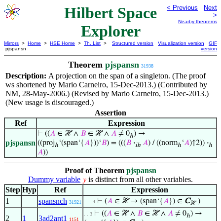
Hilbert Space
< Previous
Next
>
Nearby theorems
Explorer
Mirrors
>
Home
>
HSE Home
>
Th. List
>
Structured version
Visualization version
GIF
pjspansn
version
Theorem
pjspansn
31938
Description:
A projection on the span of a singleton. (The proof
ws shortened by Mario Carneiro, 15-Dec-2013.) (Contributed by
NM, 28-May-2006.) (Revised by Mario Carneiro, 15-Dec-2013.)
(New usage is discouraged.)
Assertion
Ref
Expression
⊢
((
𝐴
∈ ℋ ∧
𝐵
∈ ℋ ∧
𝐴
≠ 0
) →
ℎ
pjspansn
((proj
‘(span‘{
𝐴
}))‘
𝐵
) = (((
𝐵
·
𝐴
) / ((norm
‘
𝐴
)↑2))
·
ℎ
ih
ℎ
ℎ
𝐴
))
Proof of Theorem
pjspansn
Dummy variable
is distinct from all other variables.
𝑦
Step
Hyp
Ref
Expression
1
spansnch
⊢
(
𝐴
∈ ℋ → (span‘{
𝐴
}) ∈
C
)
. . . 4
31921
ℋ
⊢
((
𝐴
∈ ℋ ∧
𝐵
∈ ℋ ∧
𝐴
≠ 0
) →
. . 3
ℎ
2
1
3ad2ant1
1151