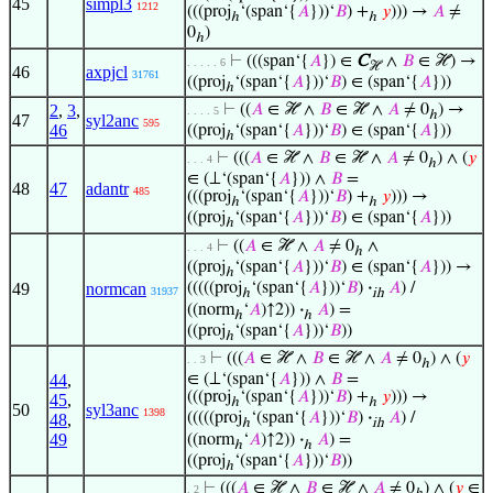
45
simpl3
1212
(((proj
‘(span‘{
𝐴
}))‘
𝐵
) +
𝑦
))) →
𝐴
≠
ℎ
ℎ
0
)
ℎ
⊢
(((span‘{
𝐴
}) ∈
C
∧
𝐵
∈ ℋ) →
. . . . . 6
ℋ
46
axpjcl
31761
((proj
‘(span‘{
𝐴
}))‘
𝐵
) ∈ (span‘{
𝐴
}))
ℎ
2
,
3
,
⊢
((
𝐴
∈ ℋ ∧
𝐵
∈ ℋ ∧
𝐴
≠ 0
) →
. . . . 5
ℎ
47
syl2anc
595
46
((proj
‘(span‘{
𝐴
}))‘
𝐵
) ∈ (span‘{
𝐴
}))
ℎ
⊢
(((
𝐴
∈ ℋ ∧
𝐵
∈ ℋ ∧
𝐴
≠ 0
) ∧ (
𝑦
. . . 4
ℎ
∈ (⊥‘(span‘{
𝐴
})) ∧
𝐵
=
48
47
adantr
485
(((proj
‘(span‘{
𝐴
}))‘
𝐵
) +
𝑦
))) →
ℎ
ℎ
((proj
‘(span‘{
𝐴
}))‘
𝐵
) ∈ (span‘{
𝐴
}))
ℎ
⊢
((
𝐴
∈ ℋ ∧
𝐴
≠ 0
∧
. . . 4
ℎ
((proj
‘(span‘{
𝐴
}))‘
𝐵
) ∈ (span‘{
𝐴
})) →
ℎ
49
normcan
(((((proj
‘(span‘{
𝐴
}))‘
𝐵
)
·
𝐴
) /
31937
ℎ
ih
((norm
‘
𝐴
)↑2))
·
𝐴
) =
ℎ
ℎ
((proj
‘(span‘{
𝐴
}))‘
𝐵
))
ℎ
⊢
(((
𝐴
∈ ℋ ∧
𝐵
∈ ℋ ∧
𝐴
≠ 0
) ∧ (
𝑦
. . 3
ℎ
44
,
∈ (⊥‘(span‘{
𝐴
})) ∧
𝐵
=
(((proj
‘(span‘{
𝐴
}))‘
𝐵
) +
𝑦
))) →
45
,
ℎ
ℎ
50
syl3anc
1398
(((((proj
‘(span‘{
𝐴
}))‘
𝐵
)
·
𝐴
) /
48
,
ℎ
ih
49
((norm
‘
𝐴
)↑2))
·
𝐴
) =
ℎ
ℎ
((proj
‘(span‘{
𝐴
}))‘
𝐵
))
ℎ
⊢
(((
𝐴
∈ ℋ ∧
𝐵
∈ ℋ ∧
𝐴
≠ 0
) ∧ (
𝑦
∈
. 2