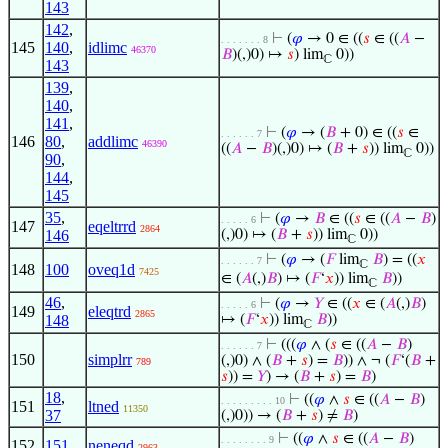
143
142
,
⊢
(
𝜑
→ 0 ∈ ((
𝑠
∈ ((
𝐴
−
. . . . . . . 8
145
140
,
idlimc
46370
𝐵
)(,)0) ↦
𝑠
) lim
0))
ℂ
143
139
,
140
,
141
,
⊢
(
𝜑
→ (
𝐵
+ 0) ∈ ((
𝑠
∈
. . . . . . 7
146
80
,
addlimc
46390
((
𝐴
−
𝐵
)(,)0) ↦ (
𝐵
+
𝑠
)) lim
0))
ℂ
90
,
144
,
145
35
,
⊢
(
𝜑
→
𝐵
∈ ((
𝑠
∈ ((
𝐴
−
𝐵
)
. . . . . 6
147
eqeltrrd
2864
146
(,)0) ↦ (
𝐵
+
𝑠
)) lim
0))
ℂ
⊢
(
𝜑
→ (
𝐹
lim
𝐵
) = ((
𝑥
. . . . . . 7
ℂ
148
100
oveq1d
7425
∈ (
𝐴
(,)
𝐵
) ↦ (
𝐹
‘
𝑥
)) lim
𝐵
))
ℂ
46
,
⊢
(
𝜑
→
𝑌
∈ ((
𝑥
∈ (
𝐴
(,)
𝐵
)
. . . . . 6
149
eleqtrd
2865
148
↦ (
𝐹
‘
𝑥
)) lim
𝐵
))
ℂ
⊢
(((
𝜑
∧ (
𝑠
∈ ((
𝐴
−
𝐵
)
. . . . . . 7
150
simplrr
(,)0) ∧ (
𝐵
+
𝑠
) =
𝐵
)) ∧ ¬ (
𝐹
‘(
𝐵
+
789
𝑠
)) =
𝑌
) → (
𝐵
+
𝑠
) =
𝐵
)
18
,
⊢
((
𝜑
∧
𝑠
∈ ((
𝐴
−
𝐵
)
. . . . . . . . . 10
151
ltned
11350
37
(,)0)) → (
𝐵
+
𝑠
) ≠
𝐵
)
⊢
((
𝜑
∧
𝑠
∈ ((
𝐴
−
𝐵
)
. . . . . . . . 9
152
151
neneqd
2963