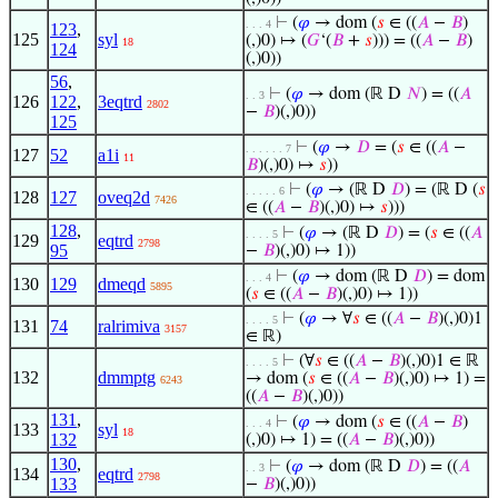
⊢
(
𝜑
→ dom (
𝑠
∈ ((
𝐴
−
𝐵
)
. . . 4
123
,
125
syl
(,)0) ↦ (
𝐺
‘(
𝐵
+
𝑠
))) = ((
𝐴
−
𝐵
)
18
124
(,)0))
56
,
⊢
(
𝜑
→ dom (ℝ D
𝑁
) = ((
𝐴
. . 3
126
122
,
3eqtrd
2802
−
𝐵
)(,)0))
125
⊢
(
𝜑
→
𝐷
= (
𝑠
∈ ((
𝐴
−
. . . . . . 7
127
52
a1i
11
𝐵
)(,)0) ↦
𝑠
))
⊢
(
𝜑
→ (ℝ D
𝐷
) = (ℝ D (
𝑠
. . . . . 6
128
127
oveq2d
7426
∈ ((
𝐴
−
𝐵
)(,)0) ↦
𝑠
)))
128
,
⊢
(
𝜑
→ (ℝ D
𝐷
) = (
𝑠
∈ ((
𝐴
. . . . 5
129
eqtrd
2798
95
−
𝐵
)(,)0) ↦ 1))
⊢
(
𝜑
→ dom (ℝ D
𝐷
) = dom
. . . 4
130
129
dmeqd
5895
(
𝑠
∈ ((
𝐴
−
𝐵
)(,)0) ↦ 1))
⊢
(
𝜑
→ ∀
𝑠
∈ ((
𝐴
−
𝐵
)(,)0)1
. . . . 5
131
74
ralrimiva
3157
∈ ℝ)
⊢
(∀
𝑠
∈ ((
𝐴
−
𝐵
)(,)0)1 ∈ ℝ
. . . . 5
132
dmmptg
→ dom (
𝑠
∈ ((
𝐴
−
𝐵
)(,)0) ↦ 1) =
6243
((
𝐴
−
𝐵
)(,)0))
131
,
⊢
(
𝜑
→ dom (
𝑠
∈ ((
𝐴
−
𝐵
)
. . . 4
133
syl
18
132
(,)0) ↦ 1) = ((
𝐴
−
𝐵
)(,)0))
130
,
⊢
(
𝜑
→ dom (ℝ D
𝐷
) = ((
𝐴
. . 3
134
eqtrd
2798
133
−
𝐵
)(,)0))