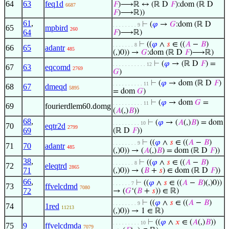
64
63
feq1d
𝐹
)⟶ℝ ↔ (ℝ D
𝐹
):dom (ℝ D
6687
𝐹
)⟶ℝ))
61
,
⊢
(
𝜑
→
𝐺
:dom (ℝ D
. . . . . . . . 9
65
mpbird
260
64
𝐹
)⟶ℝ)
⊢
((
𝜑
∧
𝑠
∈ ((
𝐴
−
𝐵
)
. . . . . . . 8
66
65
adantr
485
(,)0)) →
𝐺
:dom (ℝ D
𝐹
)⟶ℝ)
⊢
(
𝜑
→ (ℝ D
𝐹
) =
. . . . . . . . . . . 12
67
63
eqcomd
2769
𝐺
)
⊢
(
𝜑
→ dom (ℝ D
𝐹
)
. . . . . . . . . . 11
68
67
dmeqd
5895
= dom
𝐺
)
⊢
(
𝜑
→ dom
𝐺
=
. . . . . . . . . . 11
69
fourierdlem60.domg
(
𝐴
(,)
𝐵
))
68
,
⊢
(
𝜑
→ (
𝐴
(,)
𝐵
) = dom
. . . . . . . . . 10
70
eqtr2d
2799
69
(ℝ D
𝐹
))
⊢
((
𝜑
∧
𝑠
∈ ((
𝐴
−
𝐵
)
. . . . . . . . 9
71
70
adantr
485
(,)0)) → (
𝐴
(,)
𝐵
) = dom (ℝ D
𝐹
))
38
,
⊢
((
𝜑
∧
𝑠
∈ ((
𝐴
−
𝐵
)
. . . . . . . 8
72
eleqtrd
2865
71
(,)0)) → (
𝐵
+
𝑠
) ∈ dom (ℝ D
𝐹
))
66
,
⊢
((
𝜑
∧
𝑠
∈ ((
𝐴
−
𝐵
)(,)0))
. . . . . . 7
73
ffvelcdmd
7080
72
→ (
𝐺
‘(
𝐵
+
𝑠
)) ∈ ℝ)
⊢
((
𝜑
∧
𝑠
∈ ((
𝐴
−
𝐵
)
. . . . . . . . 9
74
1red
11213
(,)0)) → 1 ∈ ℝ)
⊢
((
𝜑
∧
𝑥
∈ (
𝐴
(,)
𝐵
))
. . . . . . . . . 10
75
9
ffvelcdmda
7079