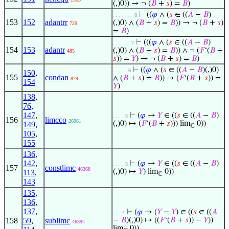
(,)0)) → ¬ (
𝐵
+
𝑠
) =
𝐵
)
⊢
((
𝜑
∧ (
𝑠
∈ ((
𝐴
−
𝐵
)
. . . . . . . 8
153
152
adantrr
(,)0) ∧ (
𝐵
+
𝑠
) =
𝐵
)) → ¬ (
𝐵
+
𝑠
)
729
=
𝐵
)
⊢
(((
𝜑
∧ (
𝑠
∈ ((
𝐴
−
𝐵
)
. . . . . . 7
154
153
adantr
(,)0) ∧ (
𝐵
+
𝑠
) =
𝐵
)) ∧ ¬ (
𝐹
‘(
𝐵
+
485
𝑠
)) =
𝑌
) → ¬ (
𝐵
+
𝑠
) =
𝐵
)
⊢
((
𝜑
∧ (
𝑠
∈ ((
𝐴
−
𝐵
)(,)0)
. . . . . 6
150
,
155
condan
∧ (
𝐵
+
𝑠
) =
𝐵
)) → (
𝐹
‘(
𝐵
+
𝑠
)) =
829
154
𝑌
)
138
,
76
,
147
,
⊢
(
𝜑
→
𝑌
∈ ((
𝑠
∈ ((
𝐴
−
𝐵
)
. . . . 5
156
limcco
26061
(,)0) ↦ (
𝐹
‘(
𝐵
+
𝑠
))) lim
0))
149
,
ℂ
105
,
155
136
,
142
,
⊢
(
𝜑
→
𝑌
∈ ((
𝑠
∈ ((
𝐴
−
𝐵
)
. . . . 5
157
constlimc
46368
(,)0) ↦
𝑌
) lim
0))
113
,
ℂ
143
135
,
136
,
137
,
⊢
(
𝜑
→ (
𝑌
−
𝑌
) ∈ ((
𝑠
∈ ((
𝐴
. . . 4
158
59
,
sublimc
−
𝐵
)(,)0) ↦ ((
𝐹
‘(
𝐵
+
𝑠
)) −
𝑌
))
46394
lim
0))