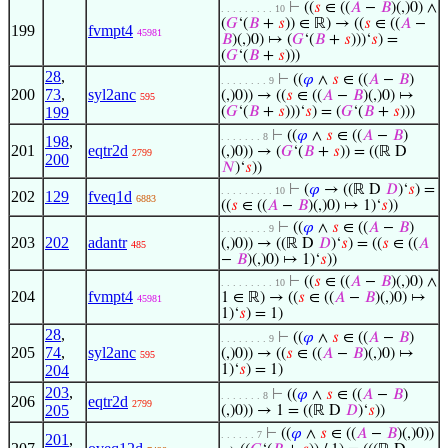
⊢
((
𝑠
∈ ((
𝐴
−
𝐵
)(,)0) ∧
. . . . . . . . . 10
(
𝐺
‘(
𝐵
+
𝑠
)) ∈ ℝ) → ((
𝑠
∈ ((
𝐴
−
199
fvmpt4
45981
𝐵
)(,)0) ↦ (
𝐺
‘(
𝐵
+
𝑠
)))‘
𝑠
) =
(
𝐺
‘(
𝐵
+
𝑠
)))
28
,
⊢
((
𝜑
∧
𝑠
∈ ((
𝐴
−
𝐵
)
. . . . . . . . 9
200
73
,
syl2anc
(,)0)) → ((
𝑠
∈ ((
𝐴
−
𝐵
)(,)0) ↦
595
199
(
𝐺
‘(
𝐵
+
𝑠
)))‘
𝑠
) = (
𝐺
‘(
𝐵
+
𝑠
)))
⊢
((
𝜑
∧
𝑠
∈ ((
𝐴
−
𝐵
)
. . . . . . . 8
198
,
201
eqtr2d
(,)0)) → (
𝐺
‘(
𝐵
+
𝑠
)) = ((ℝ D
2799
200
𝑁
)‘
𝑠
))
⊢
(
𝜑
→ ((ℝ D
𝐷
)‘
𝑠
) =
. . . . . . . . . 10
202
129
fveq1d
6883
((
𝑠
∈ ((
𝐴
−
𝐵
)(,)0) ↦ 1)‘
𝑠
))
⊢
((
𝜑
∧
𝑠
∈ ((
𝐴
−
𝐵
)
. . . . . . . . 9
203
202
adantr
(,)0)) → ((ℝ D
𝐷
)‘
𝑠
) = ((
𝑠
∈ ((
𝐴
485
−
𝐵
)(,)0) ↦ 1)‘
𝑠
))
⊢
((
𝑠
∈ ((
𝐴
−
𝐵
)(,)0) ∧
. . . . . . . . . 10
204
fvmpt4
1 ∈ ℝ) → ((
𝑠
∈ ((
𝐴
−
𝐵
)(,)0) ↦
45981
1)‘
𝑠
) = 1)
28
,
⊢
((
𝜑
∧
𝑠
∈ ((
𝐴
−
𝐵
)
. . . . . . . . 9
205
74
,
syl2anc
(,)0)) → ((
𝑠
∈ ((
𝐴
−
𝐵
)(,)0) ↦
595
204
1)‘
𝑠
) = 1)
203
,
⊢
((
𝜑
∧
𝑠
∈ ((
𝐴
−
𝐵
)
. . . . . . . 8
206
eqtr2d
2799
205
(,)0)) → 1 = ((ℝ D
𝐷
)‘
𝑠
))
⊢
((
𝜑
∧
𝑠
∈ ((
𝐴
−
𝐵
)(,)0))
. . . . . . 7
201
,