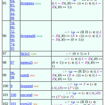
94
,
95
dvmptres
((
𝐴
−
𝐵
)(,)0) ↦
𝑠
)) = (
𝑠
∈ ((
𝐴
−
26131
85
,
𝐵
)(,)0) ↦ 1))
86
,
44
,
88
58
,
80
,
32
,
⊢
(
𝜑
→ (ℝ D (
𝑠
∈ ((
𝐴
. . . . . . . . . 10
96
89
,
dvmptadd
−
𝐵
)(,)0) ↦ (
𝐵
+
𝑠
))) = (
𝑠
∈ ((
𝐴
26128
90
,
−
𝐵
)(,)0) ↦ (0 + 1)))
74
,
95
97
0p1e1
⊢
(0 + 1) = 1
12365
. . . . . . . . . . 11
⊢
(
𝑠
∈ ((
𝐴
−
𝐵
)(,)0) ↦
. . . . . . . . . 10
98
97
mpteq2i
(0 + 1)) = (
𝑠
∈ ((
𝐴
−
𝐵
)(,)0) ↦
5207
1)
⊢
(
𝜑
→ (ℝ D (
𝑠
∈ ((
𝐴
−
. . . . . . . . 9
96
,
99
eqtrdi
𝐵
)(,)0) ↦ (
𝐵
+
𝑠
))) = (
𝑠
∈ ((
𝐴
−
2814
98
𝐵
)(,)0) ↦ 1))
⊢
(
𝜑
→
𝐹
= (
𝑥
∈
. . . . . . . . . . . 12
100
9
feqmptd
6949
(
𝐴
(,)
𝐵
) ↦ (
𝐹
‘
𝑥
)))
⊢
(
𝜑
→ (
𝑥
∈ (
𝐴
(,)
𝐵
)
. . . . . . . . . . 11
101
100
eqcomd
2769
↦ (
𝐹
‘
𝑥
)) =
𝐹
)
⊢
(
𝜑
→ (ℝ D (
𝑥
∈
. . . . . . . . . 10
102
101
oveq2d
7426