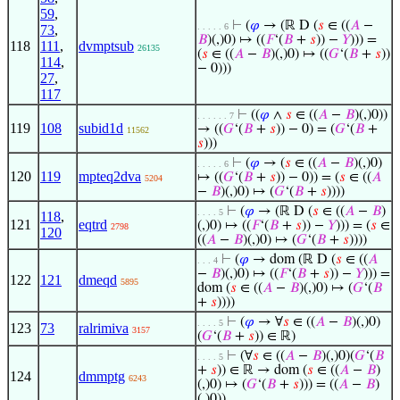
59
,
⊢
(
𝜑
→ (ℝ D (
𝑠
∈ ((
𝐴
−
. . . . . 6
73
,
𝐵
)(,)0) ↦ ((
𝐹
‘(
𝐵
+
𝑠
)) −
𝑌
))) =
118
111
,
dvmptsub
26135
(
𝑠
∈ ((
𝐴
−
𝐵
)(,)0) ↦ ((
𝐺
‘(
𝐵
+
𝑠
))
114
,
− 0)))
27
,
117
⊢
((
𝜑
∧
𝑠
∈ ((
𝐴
−
𝐵
)(,)0))
. . . . . . 7
119
108
subid1d
→ ((
𝐺
‘(
𝐵
+
𝑠
)) − 0) = (
𝐺
‘(
𝐵
+
11562
𝑠
)))
⊢
(
𝜑
→ (
𝑠
∈ ((
𝐴
−
𝐵
)(,)0)
. . . . . 6
120
119
mpteq2dva
↦ ((
𝐺
‘(
𝐵
+
𝑠
)) − 0)) = (
𝑠
∈ ((
𝐴
5204
−
𝐵
)(,)0) ↦ (
𝐺
‘(
𝐵
+
𝑠
))))
⊢
(
𝜑
→ (ℝ D (
𝑠
∈ ((
𝐴
−
𝐵
)
. . . . 5
118
,
121
eqtrd
(,)0) ↦ ((
𝐹
‘(
𝐵
+
𝑠
)) −
𝑌
))) = (
𝑠
∈
2798
120
((
𝐴
−
𝐵
)(,)0) ↦ (
𝐺
‘(
𝐵
+
𝑠
))))
⊢
(
𝜑
→ dom (ℝ D (
𝑠
∈ ((
𝐴
. . . 4
−
𝐵
)(,)0) ↦ ((
𝐹
‘(
𝐵
+
𝑠
)) −
𝑌
))) =
122
121
dmeqd
5895
dom (
𝑠
∈ ((
𝐴
−
𝐵
)(,)0) ↦ (
𝐺
‘(
𝐵
+
𝑠
))))
⊢
(
𝜑
→ ∀
𝑠
∈ ((
𝐴
−
𝐵
)(,)0)
. . . . 5
123
73
ralrimiva
3157
(
𝐺
‘(
𝐵
+
𝑠
)) ∈ ℝ)
⊢
(∀
𝑠
∈ ((
𝐴
−
𝐵
)(,)0)(
𝐺
‘(
𝐵
. . . . 5
+
𝑠
)) ∈ ℝ → dom (
𝑠
∈ ((
𝐴
−
𝐵
)
124
dmmptg
6243
(,)0) ↦ (
𝐺
‘(
𝐵
+
𝑠
))) = ((
𝐴
−
𝐵
)
(,)0))