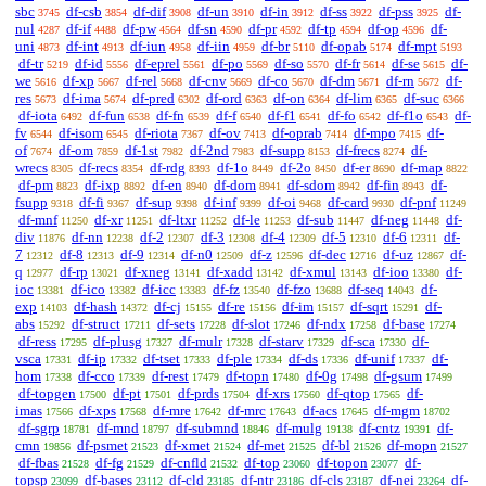
sbc
df-csb
df-dif
df-un
df-in
df-ss
df-pss
df-
3745
3854
3908
3910
3912
3922
3925
nul
df-if
df-pw
df-sn
df-pr
df-tp
df-op
df-
4287
4488
4564
4590
4592
4594
4596
uni
df-int
df-iun
df-iin
df-br
df-opab
df-mpt
4873
4913
4958
4959
5110
5174
5193
df-tr
df-id
df-eprel
df-po
df-so
df-fr
df-se
df-
5219
5556
5561
5569
5570
5614
5615
we
df-xp
df-rel
df-cnv
df-co
df-dm
df-rn
df-
5616
5667
5668
5669
5670
5671
5672
res
df-ima
df-pred
df-ord
df-on
df-lim
df-suc
5673
5674
6302
6363
6364
6365
6366
df-iota
df-fun
df-fn
df-f
df-f1
df-fo
df-f1o
df-
6492
6538
6539
6540
6541
6542
6543
fv
df-isom
df-riota
df-ov
df-oprab
df-mpo
df-
6544
6545
7367
7413
7414
7415
of
df-om
df-1st
df-2nd
df-supp
df-frecs
df-
7674
7859
7982
7983
8153
8274
wrecs
df-recs
df-rdg
df-1o
df-2o
df-er
df-map
8305
8354
8393
8449
8450
8690
8822
df-pm
df-ixp
df-en
df-dom
df-sdom
df-fin
df-
8823
8892
8940
8941
8942
8943
fsupp
df-fi
df-sup
df-inf
df-oi
df-card
df-pnf
9318
9367
9398
9399
9468
9930
11249
df-mnf
df-xr
df-ltxr
df-le
df-sub
df-neg
df-
11250
11251
11252
11253
11447
11448
div
df-nn
df-2
df-3
df-4
df-5
df-6
df-
11876
12238
12307
12308
12309
12310
12311
7
df-8
df-9
df-n0
df-z
df-dec
df-uz
df-
12312
12313
12314
12509
12596
12716
12867
q
df-rp
df-xneg
df-xadd
df-xmul
df-ioo
df-
12977
13021
13141
13142
13143
13380
ioc
df-ico
df-icc
df-fz
df-fzo
df-seq
df-
13381
13382
13383
13540
13688
14043
exp
df-hash
df-cj
df-re
df-im
df-sqrt
df-
14103
14372
15155
15156
15157
15291
abs
df-struct
df-sets
df-slot
df-ndx
df-base
15292
17211
17228
17246
17258
17274
df-ress
df-plusg
df-mulr
df-starv
df-sca
df-
17295
17327
17328
17329
17330
vsca
df-ip
df-tset
df-ple
df-ds
df-unif
df-
17331
17332
17333
17334
17336
17337
hom
df-cco
df-rest
df-topn
df-0g
df-gsum
17338
17339
17479
17480
17498
17499
df-topgen
df-pt
df-prds
df-xrs
df-qtop
df-
17500
17501
17504
17560
17565
imas
df-xps
df-mre
df-mrc
df-acs
df-mgm
17566
17568
17642
17643
17645
18702
df-sgrp
df-mnd
df-submnd
df-mulg
df-cntz
df-
18781
18797
18846
19138
19391
cmn
df-psmet
df-xmet
df-met
df-bl
df-mopn
19856
21523
21524
21525
21526
21527
df-fbas
df-fg
df-cnfld
df-top
df-topon
df-
21528
21529
21532
23060
23077
topsp
df-bases
df-cld
df-ntr
df-cls
df-nei
df-
23099
23112
23185
23186
23187
23264