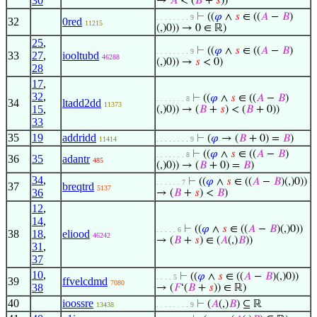
30
→
𝐴
< (
𝐵
+
𝑠
))
⊢
((
𝜑
∧
𝑠
∈ ((
𝐴
−
𝐵
)
. . . . . . . . 9
32
0red
11215
(,)0)) → 0 ∈ ℝ)
25
,
⊢
((
𝜑
∧
𝑠
∈ ((
𝐴
−
𝐵
)
. . . . . . . . 9
33
27
,
iooltubd
46288
(,)0)) →
𝑠
< 0)
28
17
,
32
,
⊢
((
𝜑
∧
𝑠
∈ ((
𝐴
−
𝐵
)
. . . . . . . 8
34
ltadd2dd
11373
15
,
(,)0)) → (
𝐵
+
𝑠
) < (
𝐵
+ 0))
33
35
19
addridd
⊢
(
𝜑
→ (
𝐵
+ 0) =
𝐵
)
11414
. . . . . . . . 9
⊢
((
𝜑
∧
𝑠
∈ ((
𝐴
−
𝐵
)
. . . . . . . 8
36
35
adantr
485
(,)0)) → (
𝐵
+ 0) =
𝐵
)
34
,
⊢
((
𝜑
∧
𝑠
∈ ((
𝐴
−
𝐵
)(,)0))
. . . . . . 7
37
breqtrd
5137
36
→ (
𝐵
+
𝑠
) <
𝐵
)
12
,
14
,
⊢
((
𝜑
∧
𝑠
∈ ((
𝐴
−
𝐵
)(,)0))
. . . . . 6
38
18
,
eliood
46242
→ (
𝐵
+
𝑠
) ∈ (
𝐴
(,)
𝐵
))
31
,
37
10
,
⊢
((
𝜑
∧
𝑠
∈ ((
𝐴
−
𝐵
)(,)0))
. . . . 5
39
ffvelcdmd
7080
38
→ (
𝐹
‘(
𝐵
+
𝑠
)) ∈ ℝ)
40
ioossre
⊢
(
𝐴
(,)
𝐵
) ⊆ ℝ
13438
. . . . . . . . 9