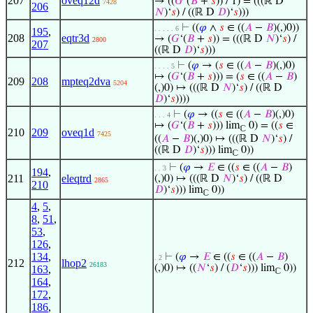
207
oveq12d
→ ((
𝐺
‘(
𝐵
+
𝑠
)) / 1) = (((ℝ D
7428
206
𝑁
)‘
𝑠
) / ((ℝ D
𝐷
)‘
𝑠
)))
⊢
((
𝜑
∧
𝑠
∈ ((
𝐴
−
𝐵
)(,)0))
. . . . . 6
195
,
208
eqtr3d
→ (
𝐺
‘(
𝐵
+
𝑠
)) = (((ℝ D
𝑁
)‘
𝑠
) /
2800
207
((ℝ D
𝐷
)‘
𝑠
)))
⊢
(
𝜑
→ (
𝑠
∈ ((
𝐴
−
𝐵
)(,)0)
. . . . 5
↦ (
𝐺
‘(
𝐵
+
𝑠
))) = (
𝑠
∈ ((
𝐴
−
𝐵
)
209
208
mpteq2dva
5204
(,)0) ↦ (((ℝ D
𝑁
)‘
𝑠
) / ((ℝ D
𝐷
)‘
𝑠
))))
⊢
(
𝜑
→ ((
𝑠
∈ ((
𝐴
−
𝐵
)(,)0)
. . . 4
↦ (
𝐺
‘(
𝐵
+
𝑠
))) lim
0) = ((
𝑠
∈
ℂ
210
209
oveq1d
7425
((
𝐴
−
𝐵
)(,)0) ↦ (((ℝ D
𝑁
)‘
𝑠
) /
((ℝ D
𝐷
)‘
𝑠
))) lim
0))
ℂ
⊢
(
𝜑
→
𝐸
∈ ((
𝑠
∈ ((
𝐴
−
𝐵
)
. . 3
194
,
211
eleqtrd
(,)0) ↦ (((ℝ D
𝑁
)‘
𝑠
) / ((ℝ D
2865
210
𝐷
)‘
𝑠
))) lim
0))
ℂ
4
,
5
,
8
,
51
,
53
,
126
,
134
,
⊢
(
𝜑
→
𝐸
∈ ((
𝑠
∈ ((
𝐴
−
𝐵
)
. 2
212
lhop2
26183
(,)0) ↦ ((
𝑁
‘
𝑠
) / (
𝐷
‘
𝑠
))) lim
0))
163
,
ℂ
164
,
172
,
186
,