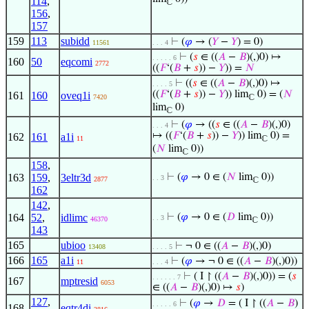
114
,
ℂ
156
,
157
159
113
subidd
⊢
(
𝜑
→ (
𝑌
−
𝑌
) = 0)
11561
. . . 4
⊢
(
𝑠
∈ ((
𝐴
−
𝐵
)(,)0) ↦
. . . . . 6
160
50
eqcomi
2772
((
𝐹
‘(
𝐵
+
𝑠
)) −
𝑌
)) =
𝑁
⊢
((
𝑠
∈ ((
𝐴
−
𝐵
)(,)0) ↦
. . . . 5
((
𝐹
‘(
𝐵
+
𝑠
)) −
𝑌
)) lim
0) = (
𝑁
161
160
oveq1i
7420
ℂ
lim
0)
ℂ
⊢
(
𝜑
→ ((
𝑠
∈ ((
𝐴
−
𝐵
)(,)0)
. . . 4
↦ ((
𝐹
‘(
𝐵
+
𝑠
)) −
𝑌
)) lim
0) =
162
161
a1i
11
ℂ
(
𝑁
lim
0))
ℂ
158
,
163
159
,
3eltr3d
⊢
(
𝜑
→ 0 ∈ (
𝑁
lim
0))
. . 3
2877
ℂ
162
142
,
164
52
,
idlimc
⊢
(
𝜑
→ 0 ∈ (
𝐷
lim
0))
. . 3
46370
ℂ
143
165
ubioo
⊢
¬ 0 ∈ ((
𝐴
−
𝐵
)(,)0)
13408
. . . . 5
166
165
a1i
⊢
(
𝜑
→ ¬ 0 ∈ ((
𝐴
−
𝐵
)(,)0))
11
. . . 4
⊢
( I ↾ ((
𝐴
−
𝐵
)(,)0)) = (
𝑠
. . . . . . 7
167
mptresid
6053
∈ ((
𝐴
−
𝐵
)(,)0) ↦
𝑠
)
127
,
⊢
(
𝜑
→
𝐷
= ( I ↾ ((
𝐴
−
𝐵
)
. . . . . 6
168
eqtr4di