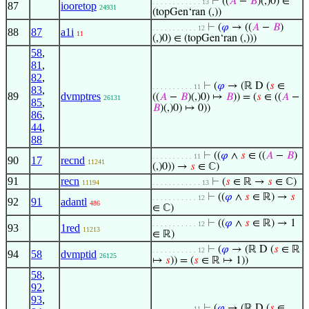
⊢
((
𝐴
−
𝐵
)(,)0) ∈
. . . . . . . . . . . . 13
87
iooretop
24931
(topGen‘ran (,))
⊢
(
𝜑
→ ((
𝐴
−
𝐵
)
. . . . . . . . . . . 12
88
87
a1i
11
(,)0) ∈ (topGen‘ran (,)))
58
,
81
,
82
,
⊢
(
𝜑
→ (ℝ D (
𝑠
∈
. . . . . . . . . . 11
83
,
89
dvmptres
((
𝐴
−
𝐵
)(,)0) ↦
𝐵
)) = (
𝑠
∈ ((
𝐴
−
26131
85
,
𝐵
)(,)0) ↦ 0))
86
,
44
,
88
⊢
((
𝜑
∧
𝑠
∈ ((
𝐴
−
𝐵
)
. . . . . . . . . . 11
90
17
recnd
11241
(,)0)) →
𝑠
∈ ℂ)
91
recn
⊢
(
𝑠
∈ ℝ →
𝑠
∈ ℂ)
11194
. . . . . . . . . . . . 13
⊢
((
𝜑
∧
𝑠
∈ ℝ) →
𝑠
. . . . . . . . . . . 12
92
91
adantl
486
∈ ℂ)
⊢
((
𝜑
∧
𝑠
∈ ℝ) → 1
. . . . . . . . . . . 12
93
1red
11213
∈ ℝ)
⊢
(
𝜑
→ (ℝ D (
𝑠
∈ ℝ
. . . . . . . . . . . 12
94
58
dvmptid
26125
↦
𝑠
)) = (
𝑠
∈ ℝ ↦ 1))
58
,
92
,
93
,
⊢
(
𝜑
→ (ℝ D (
𝑠
∈
. . . . . . . . . . 11