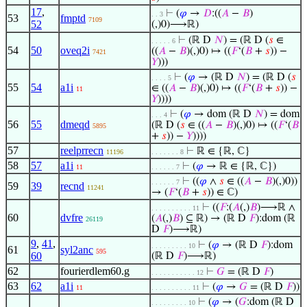
17
,
⊢
(
𝜑
→
𝐷
:((
𝐴
−
𝐵
)
. . 3
53
fmptd
7109
52
(,)0)⟶ℝ)
⊢
(ℝ D
𝑁
) = (ℝ D (
𝑠
∈
. . . . . 6
54
50
oveq2i
((
𝐴
−
𝐵
)(,)0) ↦ ((
𝐹
‘(
𝐵
+
𝑠
)) −
7421
𝑌
)))
⊢
(
𝜑
→ (ℝ D
𝑁
) = (ℝ D (
𝑠
. . . . 5
55
54
a1i
∈ ((
𝐴
−
𝐵
)(,)0) ↦ ((
𝐹
‘(
𝐵
+
𝑠
)) −
11
𝑌
))))
⊢
(
𝜑
→ dom (ℝ D
𝑁
) = dom
. . . 4
56
55
dmeqd
(ℝ D (
𝑠
∈ ((
𝐴
−
𝐵
)(,)0) ↦ ((
𝐹
‘(
𝐵
5895
+
𝑠
)) −
𝑌
))))
57
reelprrecn
⊢
ℝ ∈ {ℝ, ℂ}
11196
. . . . . . . 8
58
57
a1i
⊢
(
𝜑
→ ℝ ∈ {ℝ, ℂ})
11
. . . . . . 7
⊢
((
𝜑
∧
𝑠
∈ ((
𝐴
−
𝐵
)(,)0))
. . . . . . 7
59
39
recnd
11241
→ (
𝐹
‘(
𝐵
+
𝑠
)) ∈ ℂ)
⊢
((
𝐹
:(
𝐴
(,)
𝐵
)⟶ℝ ∧
. . . . . . . . . . 11
60
dvfre
(
𝐴
(,)
𝐵
) ⊆ ℝ) → (ℝ D
𝐹
):dom (ℝ
26119
D
𝐹
)⟶ℝ)
9
,
41
,
⊢
(
𝜑
→ (ℝ D
𝐹
):dom
. . . . . . . . . 10
61
syl2anc
595
60
(ℝ D
𝐹
)⟶ℝ)
62
fourierdlem60.g
⊢
𝐺
= (ℝ D
𝐹
)
. . . . . . . . . . . 12
63
62
a1i
⊢
(
𝜑
→
𝐺
= (ℝ D
𝐹
))
11
. . . . . . . . . . 11
⊢
(
𝜑
→ (
𝐺
:dom (ℝ D
. . . . . . . . . 10