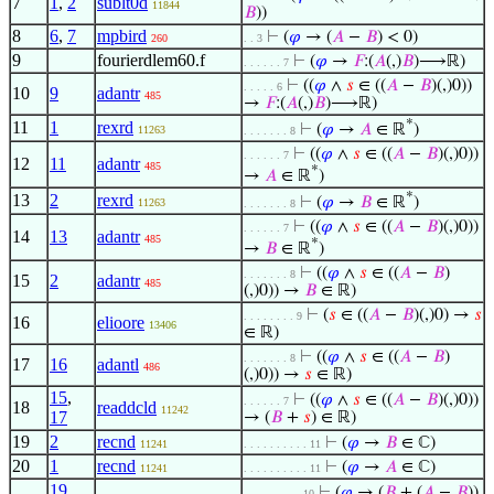
7
1
,
2
sublt0d
11844
𝐵
))
8
6
,
7
mpbird
⊢
(
𝜑
→ (
𝐴
−
𝐵
) < 0)
260
. . 3
9
fourierdlem60.f
⊢
(
𝜑
→
𝐹
:(
𝐴
(,)
𝐵
)⟶ℝ)
. . . . . . 7
⊢
((
𝜑
∧
𝑠
∈ ((
𝐴
−
𝐵
)(,)0))
. . . . . 6
10
9
adantr
485
→
𝐹
:(
𝐴
(,)
𝐵
)⟶ℝ)
*
11
1
rexrd
⊢
(
𝜑
→
𝐴
∈ ℝ
)
11263
. . . . . . . 8
⊢
((
𝜑
∧
𝑠
∈ ((
𝐴
−
𝐵
)(,)0))
. . . . . . 7
12
11
adantr
485
*
→
𝐴
∈ ℝ
)
*
13
2
rexrd
⊢
(
𝜑
→
𝐵
∈ ℝ
)
11263
. . . . . . . 8
⊢
((
𝜑
∧
𝑠
∈ ((
𝐴
−
𝐵
)(,)0))
. . . . . . 7
14
13
adantr
485
*
→
𝐵
∈ ℝ
)
⊢
((
𝜑
∧
𝑠
∈ ((
𝐴
−
𝐵
)
. . . . . . . 8
15
2
adantr
485
(,)0)) →
𝐵
∈ ℝ)
⊢
(
𝑠
∈ ((
𝐴
−
𝐵
)(,)0) →
𝑠
. . . . . . . . 9
16
elioore
13406
∈ ℝ)
⊢
((
𝜑
∧
𝑠
∈ ((
𝐴
−
𝐵
)
. . . . . . . 8
17
16
adantl
486
(,)0)) →
𝑠
∈ ℝ)
15
,
⊢
((
𝜑
∧
𝑠
∈ ((
𝐴
−
𝐵
)(,)0))
. . . . . . 7
18
readdcld
11242
17
→ (
𝐵
+
𝑠
) ∈ ℝ)
19
2
recnd
⊢
(
𝜑
→
𝐵
∈ ℂ)
11241
. . . . . . . . . . 11
20
1
recnd
⊢
(
𝜑
→
𝐴
∈ ℂ)
11241
. . . . . . . . . . 11
19
,
⊢
(
𝜑
→ (
𝐵
+ (
𝐴
−
𝐵
))
. . . . . . . . . 10