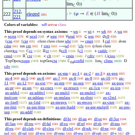
lim
0))
ℂ
212
,
222
eleqtrd
⊢
(
𝜑
→
𝐸
∈ (
𝐻
lim
0))
1
2865
ℂ
221
Colors of variables:
wff
setvar
class
This proof depends on syntax axioms:
wn
wi
wb
wa
¬
→
↔
∧
3
4
209
400
wceq
wcel
wne
wral
wss
c0
=
∈
≠
∀
⊆
∅
1570
2143
2958
3079
3905
4286
csn
cpr
class class class
wbr
cmpt
cid
{
{
↦
I
dom
4589
4591
5109
5192
5555
cdm
crn
cres
wf
cfv
(
class class
ran
↾
⟶
‘
5661
5662
5663
6532
6536
class
)
co
cc
cr
cc0
c1
caddc
ℂ
ℝ
0
1
+
·
7410
11102
11103
11104
11105
11107
*
cmul
cxr
clt
cmin
cdiv
cioo
ℝ
<
−
/
(,)
11109
11246
11247
11445
11875
13376
ctopn
ctg
ccnfld
climc
TopOpen
topGen
ℂ
lim
D
17478
17494
21531
26030
fld
ℂ
cdv
26031
This proof depends on axioms:
ax-mp
ax-1
ax-2
ax-3
ax-gen
5
6
7
8
1825
ax-4
ax-5
ax-6
ax-7
ax-8
ax-9
ax-10
ax-
1839
1940
1997
2038
2145
2153
2176
11
ax-12
ax-ext
ax-rep
ax-sep
ax-nul
ax-pow
2192
2213
2735
5238
5257
5269
5336
ax-pr
ax-un
ax-cnex
ax-resscn
ax-1cn
ax-icn
5404
7732
11160
11161
11162
11163
ax-addcl
ax-addrcl
ax-mulcl
ax-mulrcl
ax-
11164
11165
11166
11167
mulcom
ax-addass
ax-mulass
ax-distr
ax-i2m1
11168
11169
11170
11171
11172
ax-1ne0
ax-1rid
ax-rnegex
ax-rrecex
ax-cnre
ax-
11173
11174
11175
11176
11177
pre-lttri
ax-pre-lttrn
ax-pre-ltadd
ax-pre-mulgt0
ax-pre-
11178
11179
11180
11181
sup
ax-addf
11182
11183
This proof depends on definitions:
df-bi
df-an
df-or
df-3or
210
401
861
1104
df-3an
df-tru
df-fal
df-ex
df-nf
df-sb
df-mo
1105
1573
1583
1810
1814
2097
2567
df-eu
df-clab
df-cleq
df-clel
df-nfc
df-ne
df-
2597
2742
2755
2838
2912
2959
nel
df-ral
df-rex
df-rmo
df-reu
df-rab
df-v
df-
3065
3080
3090
3369
3370
3417
3457