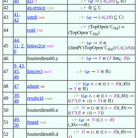
41
40
a1i
⊢
(
𝜑
→ (
𝐴
(,)
𝐵
) ⊆ ℝ)
11
. . . . . . . 8
42
ax-resscn
⊢
ℝ ⊆ ℂ
11161
. . . . . . . 8
41
,
43
sstrdi
⊢
(
𝜑
→ (
𝐴
(,)
𝐵
) ⊆ ℂ)
3949
. . . . . . 7
42
⊢
(TopOpen‘ℂ
) =
. . . . . . . 8
fld
44
eqid
2763
(TopOpen‘ℂ
)
fld
44
,
⊢
(
𝜑
→
𝐵
∈
. . . . . . 7
45
11
,
2
,
lptioo2cn
46387
((limPt‘(TopOpen‘ℂ
))‘(
𝐴
(,)
𝐵
)))
fld
6
46
fourierdlem60.y
⊢
(
𝜑
→
𝑌
∈ (
𝐹
lim
𝐵
))
. . . . . . 7
ℂ
9
,
43
,
47
45
,
limcrecl
⊢
(
𝜑
→
𝑌
∈ ℝ)
46373
. . . . . 6
46
⊢
((
𝜑
∧
𝑠
∈ ((
𝐴
−
𝐵
)(,)0))
. . . . 5
48
47
adantr
485
→
𝑌
∈ ℝ)
39
,
⊢
((
𝜑
∧
𝑠
∈ ((
𝐴
−
𝐵
)(,)0)) →
. . . 4
49
resubcld
11646
48
((
𝐹
‘(
𝐵
+
𝑠
)) −
𝑌
) ∈ ℝ)
⊢
𝑁
= (
𝑠
∈ ((
𝐴
−
𝐵
)(,)0) ↦
. . . 4
50
fourierdlem60.n
((
𝐹
‘(
𝐵
+
𝑠
)) −
𝑌
))
49
,
⊢
(
𝜑
→
𝑁
:((
𝐴
−
𝐵
)
. . 3
51
fmptd
7109
50
(,)0)⟶ℝ)
⊢
𝐷
= (
𝑠
∈ ((
𝐴
−
𝐵
)(,)0) ↦
. . . 4
52
fourierdlem60.d
𝑠
)