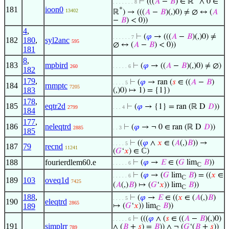
⊢
(((
𝐴
−
𝐵
) ∈ ℝ
∧ 0 ∈
. . . . . . . 8
181
ioon0
*
13402
ℝ
) → (((
𝐴
−
𝐵
)(,)0) ≠ ∅ ↔ (
𝐴
−
𝐵
) < 0))
4
,
⊢
(
𝜑
→ (((
𝐴
−
𝐵
)(,)0) ≠
. . . . . . 7
182
180
,
syl2anc
595
∅ ↔ (
𝐴
−
𝐵
) < 0))
181
8
,
183
mpbird
⊢
(
𝜑
→ ((
𝐴
−
𝐵
)(,)0) ≠ ∅)
260
. . . . . 6
182
179
,
⊢
(
𝜑
→ ran (
𝑠
∈ ((
𝐴
−
𝐵
)
. . . . 5
184
rnmptc
7205
183
(,)0) ↦ 1) = {1})
178
,
185
eqtr2d
⊢
(
𝜑
→ {1} = ran (ℝ D
𝐷
))
2799
. . . 4
184
177
,
186
neleqtrd
⊢
(
𝜑
→ ¬ 0 ∈ ran (ℝ D
𝐷
))
2885
. . 3
185
⊢
((
𝜑
∧
𝑥
∈ (
𝐴
(,)
𝐵
)) →
. . . . 5
187
79
recnd
11241
(
𝐺
‘
𝑥
) ∈ ℂ)
188
fourierdlem60.e
⊢
(
𝜑
→
𝐸
∈ (
𝐺
lim
𝐵
))
. . . . . 6
ℂ
⊢
(
𝜑
→ (
𝐺
lim
𝐵
) = ((
𝑥
∈
. . . . . 6
ℂ
189
103
oveq1d
7425
(
𝐴
(,)
𝐵
) ↦ (
𝐺
‘
𝑥
)) lim
𝐵
))
ℂ
188
,
⊢
(
𝜑
→
𝐸
∈ ((
𝑥
∈ (
𝐴
(,)
𝐵
)
. . . . 5
190
eleqtrd
2865
189
↦ (
𝐺
‘
𝑥
)) lim
𝐵
))
ℂ
⊢
(((
𝜑
∧ (
𝑠
∈ ((
𝐴
−
𝐵
)(,)0)
. . . . . 6
191
simplrr
∧ (
𝐵
+
𝑠
) =
𝐵
)) ∧ ¬ (
𝐺
‘(
𝐵
+
𝑠
))
789