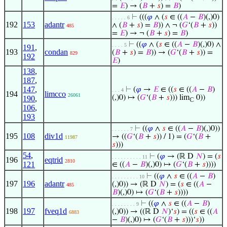
=
𝐸
) → (
𝐵
+
𝑠
) =
𝐵
)
⊢
(((
𝜑
∧ (
𝑠
∈ ((
𝐴
−
𝐵
)(,)0)
. . . . . 6
192
153
adantr
∧ (
𝐵
+
𝑠
) =
𝐵
)) ∧ ¬ (
𝐺
‘(
𝐵
+
𝑠
))
485
=
𝐸
) → ¬ (
𝐵
+
𝑠
) =
𝐵
)
⊢
((
𝜑
∧ (
𝑠
∈ ((
𝐴
−
𝐵
)(,)0) ∧
. . . . 5
191
,
193
condan
(
𝐵
+
𝑠
) =
𝐵
)) → (
𝐺
‘(
𝐵
+
𝑠
)) =
829
192
𝐸
)
138
,
187
,
147
,
⊢
(
𝜑
→
𝐸
∈ ((
𝑠
∈ ((
𝐴
−
𝐵
)
. . . 4
194
limcco
26061
(,)0) ↦ (
𝐺
‘(
𝐵
+
𝑠
))) lim
0))
190
,
ℂ
106
,
193
⊢
((
𝜑
∧
𝑠
∈ ((
𝐴
−
𝐵
)(,)0))
. . . . . . 7
195
108
div1d
→ ((
𝐺
‘(
𝐵
+
𝑠
)) / 1) = (
𝐺
‘(
𝐵
+
11987
𝑠
)))
54
,
⊢
(
𝜑
→ (ℝ D
𝑁
) = (
𝑠
. . . . . . . . . . 11
196
eqtrid
2810
121
∈ ((
𝐴
−
𝐵
)(,)0) ↦ (
𝐺
‘(
𝐵
+
𝑠
))))
⊢
((
𝜑
∧
𝑠
∈ ((
𝐴
−
𝐵
)
. . . . . . . . . 10
197
196
adantr
(,)0)) → (ℝ D
𝑁
) = (
𝑠
∈ ((
𝐴
−
485
𝐵
)(,)0) ↦ (
𝐺
‘(
𝐵
+
𝑠
))))
⊢
((
𝜑
∧
𝑠
∈ ((
𝐴
−
𝐵
)
. . . . . . . . 9
198
197
fveq1d
(,)0)) → ((ℝ D
𝑁
)‘
𝑠
) = ((
𝑠
∈ ((
𝐴
6883
−
𝐵
)(,)0) ↦ (
𝐺
‘(
𝐵
+
𝑠
)))‘
𝑠
))