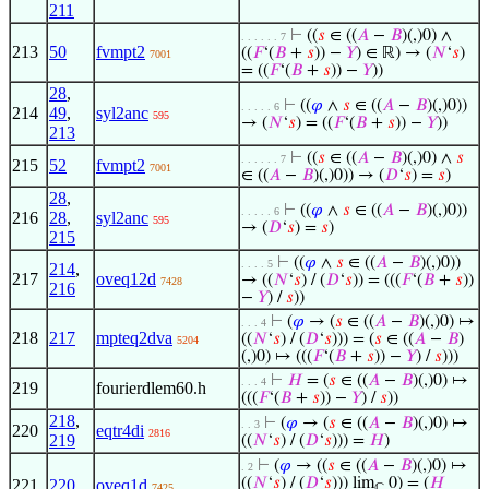
211
⊢
((
𝑠
∈ ((
𝐴
−
𝐵
)(,)0) ∧
. . . . . . 7
213
50
fvmpt2
((
𝐹
‘(
𝐵
+
𝑠
)) −
𝑌
) ∈ ℝ) → (
𝑁
‘
𝑠
)
7001
= ((
𝐹
‘(
𝐵
+
𝑠
)) −
𝑌
))
28
,
⊢
((
𝜑
∧
𝑠
∈ ((
𝐴
−
𝐵
)(,)0))
. . . . . 6
214
49
,
syl2anc
595
→ (
𝑁
‘
𝑠
) = ((
𝐹
‘(
𝐵
+
𝑠
)) −
𝑌
))
213
⊢
((
𝑠
∈ ((
𝐴
−
𝐵
)(,)0) ∧
𝑠
. . . . . . 7
215
52
fvmpt2
7001
∈ ((
𝐴
−
𝐵
)(,)0)) → (
𝐷
‘
𝑠
) =
𝑠
)
28
,
⊢
((
𝜑
∧
𝑠
∈ ((
𝐴
−
𝐵
)(,)0))
. . . . . 6
216
28
,
syl2anc
595
→ (
𝐷
‘
𝑠
) =
𝑠
)
215
⊢
((
𝜑
∧
𝑠
∈ ((
𝐴
−
𝐵
)(,)0))
. . . . 5
214
,
217
oveq12d
→ ((
𝑁
‘
𝑠
) / (
𝐷
‘
𝑠
)) = (((
𝐹
‘(
𝐵
+
𝑠
))
7428
216
−
𝑌
) /
𝑠
))
⊢
(
𝜑
→ (
𝑠
∈ ((
𝐴
−
𝐵
)(,)0) ↦
. . . 4
218
217
mpteq2dva
((
𝑁
‘
𝑠
) / (
𝐷
‘
𝑠
))) = (
𝑠
∈ ((
𝐴
−
𝐵
)
5204
(,)0) ↦ (((
𝐹
‘(
𝐵
+
𝑠
)) −
𝑌
) /
𝑠
)))
⊢
𝐻
= (
𝑠
∈ ((
𝐴
−
𝐵
)(,)0) ↦
. . . 4
219
fourierdlem60.h
(((
𝐹
‘(
𝐵
+
𝑠
)) −
𝑌
) /
𝑠
))
218
,
⊢
(
𝜑
→ (
𝑠
∈ ((
𝐴
−
𝐵
)(,)0) ↦
. . 3
220
eqtr4di
2816
219
((
𝑁
‘
𝑠
) / (
𝐷
‘
𝑠
))) =
𝐻
)
⊢
(
𝜑
→ ((
𝑠
∈ ((
𝐴
−
𝐵
)(,)0) ↦
. 2
((
𝑁
‘
𝑠
) / (
𝐷
‘
𝑠
))) lim
0) = (
𝐻
221
220
oveq1d
7425
ℂ