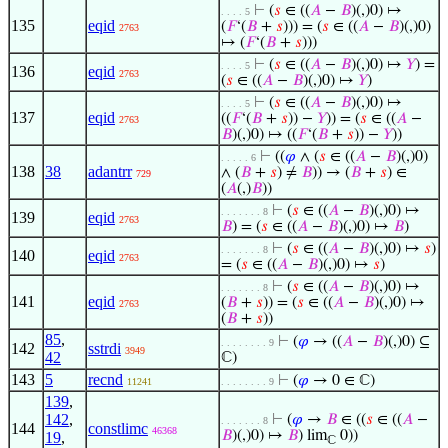
⊢
(
𝑠
∈ ((
𝐴
−
𝐵
)(,)0) ↦
. . . . 5
135
eqid
(
𝐹
‘(
𝐵
+
𝑠
))) = (
𝑠
∈ ((
𝐴
−
𝐵
)(,)0)
2763
↦ (
𝐹
‘(
𝐵
+
𝑠
)))
⊢
(
𝑠
∈ ((
𝐴
−
𝐵
)(,)0) ↦
𝑌
) =
. . . . 5
136
eqid
2763
(
𝑠
∈ ((
𝐴
−
𝐵
)(,)0) ↦
𝑌
)
⊢
(
𝑠
∈ ((
𝐴
−
𝐵
)(,)0) ↦
. . . . 5
137
eqid
((
𝐹
‘(
𝐵
+
𝑠
)) −
𝑌
)) = (
𝑠
∈ ((
𝐴
−
2763
𝐵
)(,)0) ↦ ((
𝐹
‘(
𝐵
+
𝑠
)) −
𝑌
))
⊢
((
𝜑
∧ (
𝑠
∈ ((
𝐴
−
𝐵
)(,)0)
. . . . . 6
138
38
adantrr
∧ (
𝐵
+
𝑠
) ≠
𝐵
)) → (
𝐵
+
𝑠
) ∈
729
(
𝐴
(,)
𝐵
))
⊢
(
𝑠
∈ ((
𝐴
−
𝐵
)(,)0) ↦
. . . . . . . 8
139
eqid
2763
𝐵
) = (
𝑠
∈ ((
𝐴
−
𝐵
)(,)0) ↦
𝐵
)
⊢
(
𝑠
∈ ((
𝐴
−
𝐵
)(,)0) ↦
𝑠
)
. . . . . . . 8
140
eqid
2763
= (
𝑠
∈ ((
𝐴
−
𝐵
)(,)0) ↦
𝑠
)
⊢
(
𝑠
∈ ((
𝐴
−
𝐵
)(,)0) ↦
. . . . . . . 8
141
eqid
(
𝐵
+
𝑠
)) = (
𝑠
∈ ((
𝐴
−
𝐵
)(,)0) ↦
2763
(
𝐵
+
𝑠
))
85
,
⊢
(
𝜑
→ ((
𝐴
−
𝐵
)(,)0) ⊆
. . . . . . . . 9
142
sstrdi
3949
42
ℂ)
143
5
recnd
⊢
(
𝜑
→ 0 ∈ ℂ)
11241
. . . . . . . . 9
139
,
142
,
⊢
(
𝜑
→
𝐵
∈ ((
𝑠
∈ ((
𝐴
−
. . . . . . . 8
144
constlimc
46368
𝐵
)(,)0) ↦
𝐵
) lim
0))
19
,
ℂ