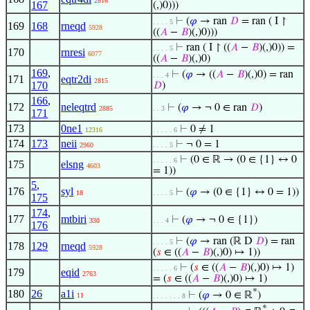
2816
167
(,)0)))
⊢
(
𝜑
→ ran
𝐷
= ran ( I ↾
. . . . 5
169
168
rneqd
5928
((
𝐴
−
𝐵
)(,)0)))
⊢
ran ( I ↾ ((
𝐴
−
𝐵
)(,)0)) =
. . . . 5
170
rnresi
6077
((
𝐴
−
𝐵
)(,)0)
169
,
⊢
(
𝜑
→ ((
𝐴
−
𝐵
)(,)0) = ran
. . . 4
171
eqtr2di
2815
170
𝐷
)
166
,
172
neleqtrd
⊢
(
𝜑
→ ¬ 0 ∈ ran
𝐷
)
2885
. . 3
171
173
0ne1
⊢
0 ≠ 1
12316
. . . . . 6
174
173
neii
⊢
¬ 0 = 1
2960
. . . . 5
⊢
(0 ∈ ℝ → (0 ∈ {1} ↔ 0
. . . . . 6
175
elsng
4603
= 1))
5
,
176
syl
⊢
(
𝜑
→ (0 ∈ {1} ↔ 0 = 1))
18
. . . . 5
175
174
,
177
mtbiri
⊢
(
𝜑
→ ¬ 0 ∈ {1})
330
. . . 4
176
⊢
(
𝜑
→ ran (ℝ D
𝐷
) = ran
. . . . 5
178
129
rneqd
5928
(
𝑠
∈ ((
𝐴
−
𝐵
)(,)0) ↦ 1))
⊢
(
𝑠
∈ ((
𝐴
−
𝐵
)(,)0) ↦ 1)
. . . . . 6
179
eqid
2763
= (
𝑠
∈ ((
𝐴
−
𝐵
)(,)0) ↦ 1)
*
180
26
a1i
⊢
(
𝜑
→ 0 ∈ ℝ
)
11
. . . . . . . 8
*