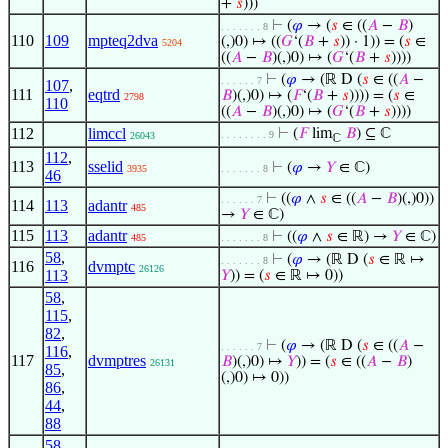
+
𝑠
)))
⊢
(
𝜑
→ (
𝑠
∈ ((
𝐴
−
𝐵
)
. . . . . . . 8
110
109
mpteq2dva
(,)0) ↦ ((
𝐺
‘(
𝐵
+
𝑠
)) · 1)) = (
𝑠
∈
5204
((
𝐴
−
𝐵
)(,)0) ↦ (
𝐺
‘(
𝐵
+
𝑠
))))
⊢
(
𝜑
→ (ℝ D (
𝑠
∈ ((
𝐴
−
. . . . . . 7
107
,
111
eqtrd
𝐵
)(,)0) ↦ (
𝐹
‘(
𝐵
+
𝑠
)))) = (
𝑠
∈
2798
110
((
𝐴
−
𝐵
)(,)0) ↦ (
𝐺
‘(
𝐵
+
𝑠
))))
112
limccl
⊢
(
𝐹
lim
𝐵
) ⊆ ℂ
. . . . . . . . 9
26043
ℂ
112
,
113
sselid
⊢
(
𝜑
→
𝑌
∈ ℂ)
3935
. . . . . . . 8
46
⊢
((
𝜑
∧
𝑠
∈ ((
𝐴
−
𝐵
)(,)0))
. . . . . . 7
114
113
adantr
485
→
𝑌
∈ ℂ)
115
113
adantr
⊢
((
𝜑
∧
𝑠
∈ ℝ) →
𝑌
∈ ℂ)
485
. . . . . . . 8
58
,
⊢
(
𝜑
→ (ℝ D (
𝑠
∈ ℝ ↦
. . . . . . . 8
116
dvmptc
26126
113
𝑌
)) = (
𝑠
∈ ℝ ↦ 0))
58
,
115
,
82
,
⊢
(
𝜑
→ (ℝ D (
𝑠
∈ ((
𝐴
−
. . . . . . 7
116
,
117
dvmptres
𝐵
)(,)0) ↦
𝑌
)) = (
𝑠
∈ ((
𝐴
−
𝐵
)
26131
85
,
(,)0) ↦ 0))
86
,
44
,
88
58
,