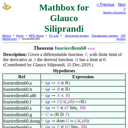
Mathbox for
< Previous
Next
>
Nearby theorems
Glauco
Siliprandi
Mirrors
>
Home
>
MPE Home
>
Th. List
>
Structured version
Visualization version
GIF
Mathboxes
> fourierdlem60
version
Theorem
fourierdlem60
46908
Description:
Given a differentiable function
, with finite limit of
𝐹
the derivative at
the derived function
has a limit at
.
𝐴
𝐻
0
(Contributed by Glauco Siliprandi, 11-Dec-2019.)
Hypotheses
Ref
Expression
fourierdlem60.a
⊢
(
𝜑
→
𝐴
∈ ℝ)
fourierdlem60.b
⊢
(
𝜑
→
𝐵
∈ ℝ)
fourierdlem60.altb
⊢
(
𝜑
→
𝐴
<
𝐵
)
fourierdlem60.f
⊢
(
𝜑
→
𝐹
:(
𝐴
(,)
𝐵
)⟶ℝ)
fourierdlem60.y
⊢
(
𝜑
→
𝑌
∈ (
𝐹
lim
𝐵
))
ℂ
fourierdlem60.g
⊢
𝐺
= (ℝ D
𝐹
)
fourierdlem60.domg
⊢
(
𝜑
→ dom
𝐺
= (
𝐴
(,)
𝐵
))
fourierdlem60.e
⊢
(
𝜑
→
𝐸
∈ (
𝐺
lim
𝐵
))