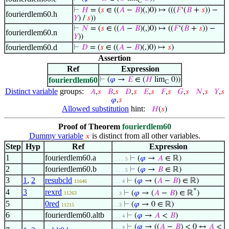
ℂ
⊢
𝐻
= (
𝑠
∈ ((
𝐴
−
𝐵
)(,)0) ↦ (((
𝐹
‘(
𝐵
+
𝑠
)) −
fourierdlem60.h
𝑌
) /
𝑠
))
⊢
𝑁
= (
𝑠
∈ ((
𝐴
−
𝐵
)(,)0) ↦ ((
𝐹
‘(
𝐵
+
𝑠
)) −
fourierdlem60.n
𝑌
))
fourierdlem60.d
⊢
𝐷
= (
𝑠
∈ ((
𝐴
−
𝐵
)(,)0) ↦
𝑠
)
Assertion
Ref
Expression
fourierdlem60
⊢
(
𝜑
→
𝐸
∈ (
𝐻
lim
0))
ℂ
Distinct variable
groups:
𝐴
,
𝑠
𝐵
,
𝑠
𝐷
,
𝑠
𝐸
,
𝑠
𝐹
,
𝑠
𝐺
,
𝑠
𝑁
,
𝑠
𝑌
,
𝑠
𝜑
,
𝑠
Allowed substitution
hint:
𝐻
(
𝑠
)
Proof of Theorem
fourierdlem60
Dummy variable
is distinct from all other variables.
𝑥
Step
Hyp
Ref
Expression
1
fourierdlem60.a
⊢
(
𝜑
→
𝐴
∈ ℝ)
. . . . 5
2
fourierdlem60.b
⊢
(
𝜑
→
𝐵
∈ ℝ)
. . . . 5
3
1
,
2
resubcld
⊢
(
𝜑
→ (
𝐴
−
𝐵
) ∈ ℝ)
11646
. . . 4
*
4
3
rexrd
⊢
(
𝜑
→ (
𝐴
−
𝐵
) ∈ ℝ
)
11263
. . 3
5
0red
⊢
(
𝜑
→ 0 ∈ ℝ)
11215
. . 3
6
fourierdlem60.altb
⊢
(
𝜑
→
𝐴
<
𝐵
)
. . . 4
⊢
(
𝜑
→ ((
𝐴
−
𝐵
) < 0 ↔
𝐴
<
. . . 4