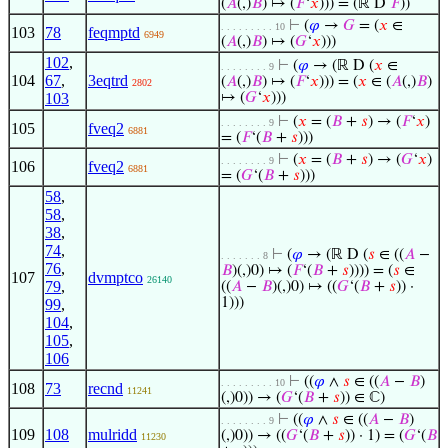
(
𝐴
(,)
𝐵
) ↦ (
𝐹
‘
𝑥
))) = (ℝ D
𝐹
))
⊢
(
𝜑
→
𝐺
= (
𝑥
∈
. . . . . . . . . 10
103
78
feqmptd
6949
(
𝐴
(,)
𝐵
) ↦ (
𝐺
‘
𝑥
)))
102
,
⊢
(
𝜑
→ (ℝ D (
𝑥
∈
. . . . . . . . 9
104
67
,
3eqtrd
(
𝐴
(,)
𝐵
) ↦ (
𝐹
‘
𝑥
))) = (
𝑥
∈ (
𝐴
(,)
𝐵
)
2802
103
↦ (
𝐺
‘
𝑥
)))
⊢
(
𝑥
= (
𝐵
+
𝑠
) → (
𝐹
‘
𝑥
)
. . . . . . . . 9
105
fveq2
6881
= (
𝐹
‘(
𝐵
+
𝑠
)))
⊢
(
𝑥
= (
𝐵
+
𝑠
) → (
𝐺
‘
𝑥
)
. . . . . . . . 9
106
fveq2
6881
= (
𝐺
‘(
𝐵
+
𝑠
)))
58
,
58
,
38
,
74
,
⊢
(
𝜑
→ (ℝ D (
𝑠
∈ ((
𝐴
−
. . . . . . . 8
76
,
𝐵
)(,)0) ↦ (
𝐹
‘(
𝐵
+
𝑠
)))) = (
𝑠
∈
107
dvmptco
26140
79
,
((
𝐴
−
𝐵
)(,)0) ↦ ((
𝐺
‘(
𝐵
+
𝑠
)) ·
1)))
99
,
104
,
105
,
106
⊢
((
𝜑
∧
𝑠
∈ ((
𝐴
−
𝐵
)
. . . . . . . . . 10
108
73
recnd
11241
(,)0)) → (
𝐺
‘(
𝐵
+
𝑠
)) ∈ ℂ)
⊢
((
𝜑
∧
𝑠
∈ ((
𝐴
−
𝐵
)
. . . . . . . . 9
109
108
mulridd
(,)0)) → ((
𝐺
‘(
𝐵
+
𝑠
)) · 1) = (
𝐺
‘(
𝐵
11230