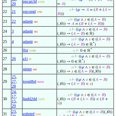
21
pncan3d
11576
20
=
𝐴
)
⊢
(
𝜑
→
𝐴
= (
𝐵
+ (
𝐴
−
. . . . . . . . 9
22
21
eqcomd
2769
𝐵
)))
⊢
((
𝜑
∧
𝑠
∈ ((
𝐴
−
𝐵
)
. . . . . . . 8
23
22
adantr
485
(,)0)) →
𝐴
= (
𝐵
+ (
𝐴
−
𝐵
)))
⊢
((
𝜑
∧
𝑠
∈ ((
𝐴
−
𝐵
)
. . . . . . . . 9
24
3
adantr
485
(,)0)) → (
𝐴
−
𝐵
) ∈ ℝ)
⊢
((
𝜑
∧
𝑠
∈ ((
𝐴
−
𝐵
)
. . . . . . . . . 10
25
4
adantr
485
*
(,)0)) → (
𝐴
−
𝐵
) ∈ ℝ
)
*
26
0xr
⊢
0 ∈ ℝ
11260
. . . . . . . . . . 11
⊢
((
𝜑
∧
𝑠
∈ ((
𝐴
−
𝐵
)
. . . . . . . . . 10
27
26
a1i
11
*
(,)0)) → 0 ∈ ℝ
)
⊢
((
𝜑
∧
𝑠
∈ ((
𝐴
−
𝐵
)
. . . . . . . . . 10
28
simpr
489
(,)0)) →
𝑠
∈ ((
𝐴
−
𝐵
)(,)0))
25
,
⊢
((
𝜑
∧
𝑠
∈ ((
𝐴
−
𝐵
)
. . . . . . . . 9
29
27
,
ioogtlbd
46294
(,)0)) → (
𝐴
−
𝐵
) <
𝑠
)
28
24
,
⊢
((
𝜑
∧
𝑠
∈ ((
𝐴
−
𝐵
)
. . . . . . . 8
17
,
30
ltadd2dd
(,)0)) → (
𝐵
+ (
𝐴
−
𝐵
)) < (
𝐵
+
11373
15
,
𝑠
))
29
23
,
⊢
((
𝜑
∧
𝑠
∈ ((
𝐴
−
𝐵
)(,)0))
. . . . . . 7
31
eqbrtrd
5133